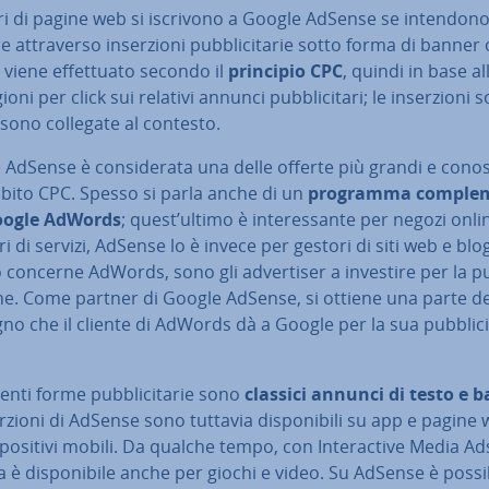
ori di pagine web si iscrivono a Google AdSense se intendon
e at­tra­ver­so in­ser­zio­ni pub­bli­ci­ta­rie sotto forma di banner o
 viene ef­fet­tua­to secondo il
principio CPC
, quindi in base al
gio­ni per click sui relativi annunci pub­bli­ci­ta­ri; le in­ser­zio­ni so­
sono collegate al contesto.
AdSense è con­si­de­ra­ta una delle offerte più grandi e co­no­s
mbito CPC. Spesso si parla anche di un
programma com­ple­m
oogle AdWords
; quest’ultimo è in­te­res­san­te per negozi onli
ri di servizi, AdSense lo è invece per gestori di siti web e blo
concerne AdWords, sono gli ad­ver­ti­ser a investire per la pub­
ine. Come partner di Google AdSense, si ottiene una parte de
o che il cliente di AdWords dà a Google per la sua pub­bli­ci
enti forme pub­bli­ci­ta­rie sono
classici annunci di testo e 
er­zio­ni di AdSense sono tuttavia di­spo­ni­bi­li su app e pagine
spo­si­ti­vi mobili. Da qualche tempo, con In­te­rac­ti­ve Media Ad
ta è di­spo­ni­bi­le anche per giochi e video. Su AdSense è possi