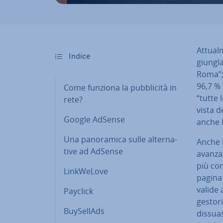
At­tual
Indice
giungla
Roma”; o
96,7 % 
Come funziona la pub­bli­ci­tà in
“tutte 
rete?
vista d
Google AdSense
anche 
Una pa­no­ra­mi­ca sulle al­ter­na­
Anche 
ti­ve ad AdSense
avanzat
più co­n
Lin­k­We­Lo­ve
pagina 
valide 
Payclick
gestori
Buy­Sel­lAds
dissuas