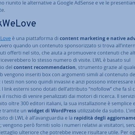
 riunito le al­ter­na­ti­ve a Google AdSense e ve le pre­sen­tia
te.
k­We­Lo­ve
­Lo­ve
è una piat­ta­for­ma di
content marketing e native ad­ve
ovvero quando un contenuto spon­so­riz­za­to si trova all’inter
ti offerti nel sito, che aiuta a pro­muo­ve­re contenuti che al­
ri­ce­ve­reb­be­ro lo stesso numero di visite. LWL è basato sul
io del
content re­com­men­da­tion
, strumento grazie al qual
b vengono inseriti box con argomenti simili al contenuto de
 i testi non sono quindi invasivi e anzi possono in­te­res­sa­re i
. I link esterni sono dotati dell’attributo “nofollow” che fa sì
 il rischio di venire pe­na­liz­za­ti dai motori di ricerca. Il serviz
ito oltre 300 editori italiani, la sua in­stal­la­zio­ne è semplice 
e tramite un
widget di WordPress
uti­liz­za­bi­le da subito. L’in­
 sito di LWL è all’avan­guar­dia e la
rapidità degli ag­gior­na­me
; vengono però forniti solo i numeri relativi ai vi­si­ta­to­ri, sen
ettaglio ulteriore che potrebbe invece risultare utile. Per o