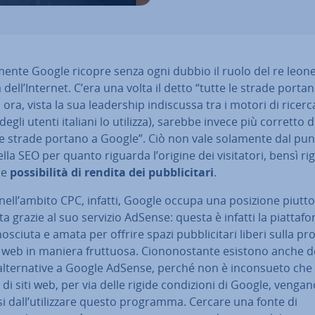
­men­te Google ricopre senza ogni dubbio il ruolo del re leone
 dell’Internet. C’era una volta il detto “tutte le strade porta
ra, vista la sua lea­der­ship in­di­scus­sa tra i motori di ricerca
degli utenti italiani lo utilizza), sarebbe invece più corretto d
le strade portano a Google”. Ciò non vale solamente dal pun
ella SEO per quanto riguarda l’origine dei vi­si­ta­to­ri, bensì r
le
pos­si­bi­li­tà di rendita dei pub­bli­ci­ta­ri
.
nell’ambito CPC, infatti, Google occupa una posizione piutt
a grazie al suo servizio AdSense: questa è infatti la piat­ta­fo
o­sciu­ta e amata per offrire spazi pub­bli­ci­ta­ri liberi sulla pr
web in maniera fruttuosa. Cio­no­no­stan­te esistono anche d
al­ter­na­ti­ve a Google AdSense, perché non è in­con­sue­to che 
 di siti web, per via delle rigide con­di­zio­ni di Google, venga
i dall’uti­liz­za­re questo programma. Cercare una fonte di