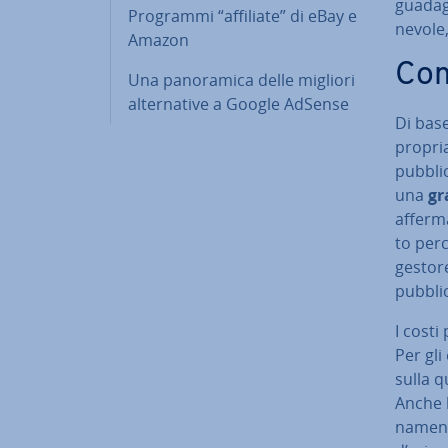
guadagn
Programmi “affiliate” di eBay e
ne­vo­le
Amazon
Come
Una pa­no­ra­mi­ca delle migliori
al­ter­na­ti­ve a Google AdSense
Di base
propria
pub­bli­
una
gr
afferm
to perc
gestor
pub­bli­
I costi
Per gli 
sulla q
Anche l
na­men­