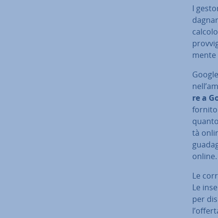
I gest
da­gna­r
calcolo
prov­vi­
men­te 
Google 
nell’a
re a G
fornito
quanto 
tà onl
guadagn
online.
Le corr
Le in­s
per di­
l’offer