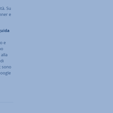
­tà. Su
nner e
guida
to e
no
 alla
 di
nt sono
 Google