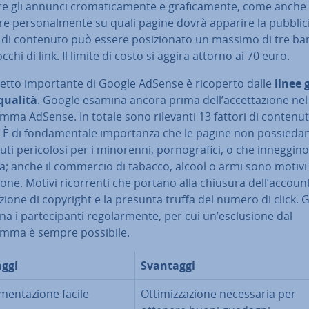
e gli annunci cro­ma­ti­ca­men­te e gra­fi­ca­men­te, come anche
re per­so­nal­men­te su quali pagine dovrà apparire la pub­bli­ci
di contenuto può essere po­si­zio­na­to un massimo di tre ba
cchi di link. Il limite di costo si aggira attorno ai 70 euro.
tto im­por­tan­te di Google AdSense è ricoperto dalle
linee 
 qualità
. Google esamina ancora prima dell’ac­cet­ta­zio­ne nel
mma AdSense. In totale sono rilevanti 13 fattori di contenu
. È di fon­da­men­ta­le im­por­tan­za che le pagine non pos­sie­da­
ti pe­ri­co­lo­si per i minorenni, por­no­gra­fi­ci, o che inneggino
a; anche il commercio di tabacco, alcool o armi sono motivi
io­ne. Motivi ri­cor­ren­ti che portano alla chiusura dell’accou
la­zio­ne di copyright e la presunta truffa del numero di click.
a i par­te­ci­pan­ti re­go­lar­men­te, per cui un’esclu­sio­ne dal
mma è sempre possibile.
ggi
Svantaggi
­men­ta­zio­ne facile
Ot­ti­miz­za­zio­ne ne­ces­sa­ria per