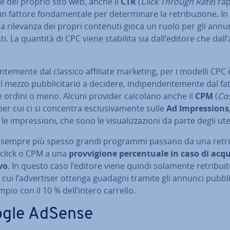
e del proprio sito web, anche il
CTR
(
Click Through Rate
) rap
n fattore fon­da­men­ta­le per de­ter­mi­na­re la re­tri­bu­zio­ne. In
a rilevanza dei propri contenuti gioca un ruolo per gli annu
i. La quantità di CPC viene stabilita sia dall’editore che dall’
ren­te­men­te dal classico affiliate marketing, per i modelli CPC è
l mezzo pub­bli­ci­ta­rio a decidere, in­di­pen­den­te­men­te dal f
e ordini o meno. Alcuni provider calcolano anche il
CPM
(
Cos
 per cui ci si concentra esclu­si­va­men­te sulle
Ad Im­pres­sions
e im­pres­sio­ni, che sono le vi­sua­liz­za­zio­ni da parte degli ute
e sempre più spesso grandi programmi passano da una re­tri­
 click o CPM a una
prov­vi­gio­ne per­cen­tua­le in caso di acq
vo
. In questo caso l’editore viene quindi solamente re­tri­bui­
 cui l’ad­ver­ti­ser ottenga guadagni tramite gli annunci pub­bli­ci
pio con il 10 % dell’intero carrello.
gle AdSense