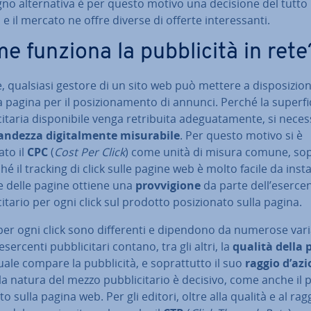
o al­ter­na­ti­va è per questo motivo una decisione del tutto 
, e il mercato ne offre diverse di offerte in­te­res­san­ti.
 funziona la pub­bli­ci­tà in rete
, qualsiasi gestore di un sito web può mettere a di­spo­si­zio­n
 pagina per il po­si­zio­na­men­to di annunci. Perché la su­per­fi­
ci­ta­ria di­spo­ni­bi­le venga re­tri­bui­ta ade­gua­ta­men­te, si neces
andezza di­gi­tal­men­te mi­su­ra­bi­le
. Per questo motivo si è
ato il
CPC
(
Cost Per Click
) come unità di misura comune, so­pr
hé il tracking di click sulle pagine web è molto facile da in­stal­l
e delle pagine ottiene una
prov­vi­gio­ne
da parte dell’eserce
ci­ta­rio per ogni click sul prodotto po­si­zio­na­to sulla pagina.
 per ogni click sono dif­fe­ren­ti e dipendono da numerose varia
esercenti pub­bli­ci­ta­ri contano, tra gli altri, la
qualità della 
uale compare la pub­bli­ci­tà, e so­prat­tut­to il suo
raggio d’az
a natura del mezzo pub­bli­ci­ta­rio è decisivo, come anche il po
to sulla pagina web. Per gli editori, oltre alla qualità e al rag