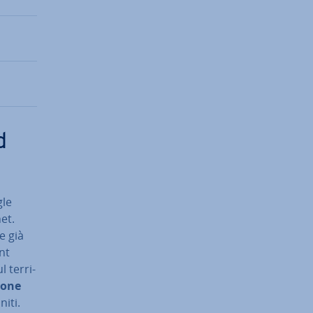
d
gle
et.
e già
nt
 ter­ri­
io­ne
niti.