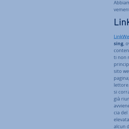
Abbiamo
ve­men­
Lin­
Lin­k­We
sing
, 
contenu
ti non 
princip
sito we
pagina;
lettore
si corra
già riun
avvien
cia del
elevata
alcun d