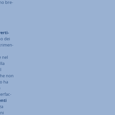
­mo bre­
r­ti­
no dei
tri­men­
e nel
lla
l
 che non
io ha
e
ter­fac­
n­ti
za
gni