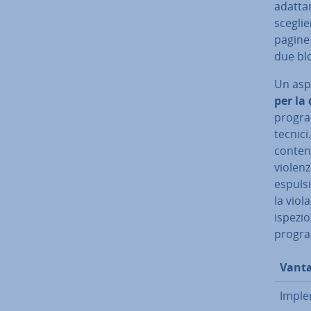
adattar
sceglie
pagine 
due blo
Un aspe
per la
progra
tecnici
contenu
violenz
espul­s
la vio­
ispezion
progra
Vanta
Im­ple