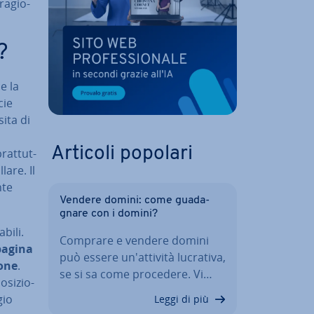
ra­gio­
?
e la
cie
sita di
Articoli popolari
at­tut­
a­re. Il
nte
Vendere domini: come gua­da­
gna­re con i domini?
bili.
Comprare e vendere domini
pagina
può essere un'at­ti­vi­tà lucrativa,
ione
.
se si sa come procedere. Vi…
­si­zio­
gio
Leggi di più