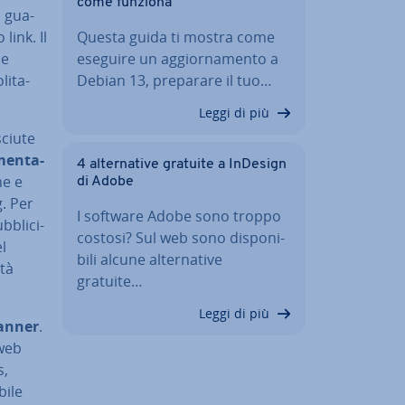
come funziona
o gua­
 link. Il
Questa guida ti mostra come
le
eseguire un ag­gior­na­men­to a
li­ta­
Debian 13, preparare il tuo…
Leggi di più
ciu­te
en­ta­
4 al­ter­na­ti­ve gratuite a InDesign
ne e
di Adobe
g. Per
I software Adobe sono troppo
bli­ci­
costosi? Sul web sono di­spo­ni­
l
bi­li alcune al­ter­na­ti­ve
­tà
gratuite…
Leggi di più
banner
.
 web
s,
bile