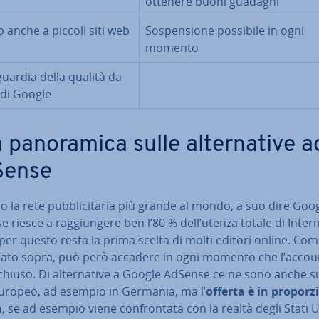
ottenere buoni guadagni
 anche a piccoli siti web
So­spen­sio­ne possibile in ogni
momento
­guar­dia della qualità da
 di Google
pa­no­ra­mi­ca sulle al­ter­na­ti­ve a
Sense
 la rete pub­bli­ci­ta­ria più grande al mondo, a suo dire Goo
 riesce a rag­giun­ge­re ben l’80 % dell’utenza totale di Intern
er questo resta la prima scelta di molti editori online. Com
ato sopra, può però accadere in ogni momento che l’accou
hiuso. Di al­ter­na­ti­ve a Google AdSense ce ne sono anche sul
 europeo, ad esempio in Germania, ma l’
offerta è in pro­por­z
a
, se ad esempio viene con­fron­ta­ta con la realtà degli Stati U