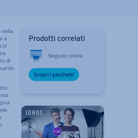
 nella
no a
Prodotti correlati
 (il
ire
Negozio online
to di
iguarda
Scopri i pacchetti
osto
r­ma
opria
elle
i
no