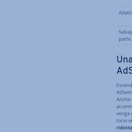
Adatto
Sal­va
parte
Una 
Ad
Essendo
AdSense
Anche p
accenn
venga c
to­rio
ridott