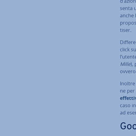
d’azion
sen­ta u
anche l
propost
ti­ser.
Dif­fe­
click su
l’utent
Mille
),
ovvero l
Inoltr
ne per
effetti
caso in
ad esem
Goo