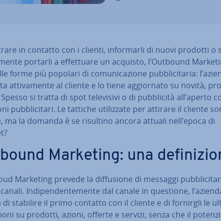
rare in contatto con i clienti, in­for­mar­li di nuovi prodotti o 
­men­te portarli a ef­fet­tua­re un acquisto, l’Outbound Market
e forme più popolari di co­mu­ni­ca­zio­ne pub­bli­ci­ta­ria: l’azie
a at­ti­va­men­te al cliente e lo tiene ag­gior­na­to su novità, pr
 Spesso si tratta di spot te­le­vi­si­vi o di pub­bli­ci­tà all’aperto 
lo­ni pub­bli­ci­ta­ri. Le tattiche uti­liz­za­te per attirare il cliente s
, ma la domanda è se risultino ancora attuali nell’epoca di
t?
bound Marketing: una de­fi­ni­zio
ud Marketing prevede la dif­fu­sio­ne di messaggi pub­bli­ci­ta­r
 canali. In­di­pen­den­te­men­te dal canale in questione, l’aziend
di stabilire il primo contatto con il cliente e di fornirgli le ul
io­ni su prodotti, azioni, offerte e servizi, senza che il po­ten­zi