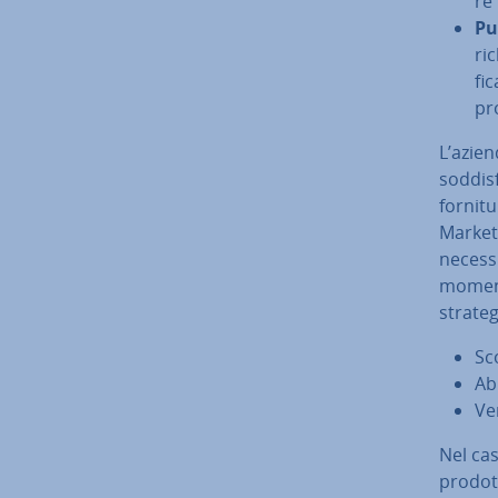
re
Pu
ric
fi­
pro
L’azien
sod­di­
fornit
Market
necessi
momento
strate
Sc
Ab
Ve
Nel ca
prodott