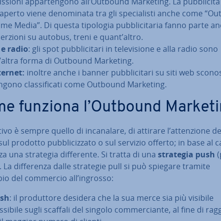
fis­sio­ni ap­par­ten­go­no all’Outbound Marketing. La pub­bli­ci­tà
’aperto viene de­no­mi­na­ta tra gli spe­cia­li­sti anche come “Out
me Media”. Di questa tipologia pub­bli­ci­ta­ria fanno parte an
ser­zio­ni su autobus, treni e quant’altro.
 e radio
: gli spot pub­bli­ci­ta­ri in te­le­vi­sio­ne e alla radio sono
’altra forma di Outbound Marketing.
ternet:
inoltre anche i banner pub­bli­ci­ta­ri su siti web sco­no­s
ngono clas­si­fi­ca­ti come Outbound Marketing.
e funziona l’Outbound Market
ivo è sempre quello di in­ca­na­la­re, di attirare l’at­ten­zio­ne de
sul prodotto pub­bli­ciz­za­to o sul servizio offerto; in base al 
zza una strategia dif­fe­ren­te. Si tratta di una
strategia push
(
. La dif­fe­ren­za dalle strategie pull si può spiegare tramite
pio del commercio all’ingrosso:
sh
: il pro­dut­to­re desidera che la sua merce sia più visibile
sibile sugli scaffali del singolo com­mer­cian­te, al fine di rag­