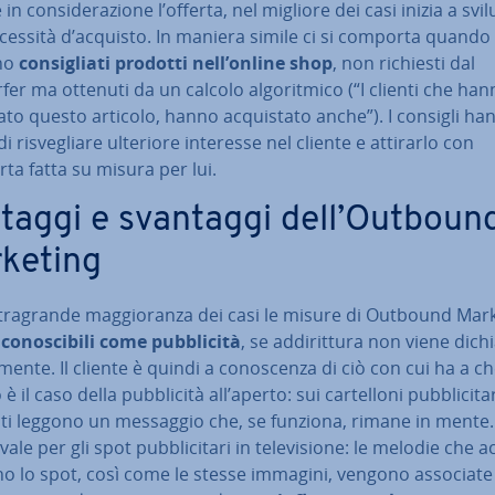
n con­si­de­ra­zio­ne l’offerta, nel migliore dei casi inizia a svi­l
essità d’acquisto. In maniera simile ci si comporta quando 
no
con­si­glia­ti prodotti nell’online shop
, non richiesti dal
er ma ottenuti da un calcolo al­go­rit­mi­co (“I clienti che ha
o questo articolo, hanno ac­qui­sta­to anche”). I consigli ha
i ri­sve­glia­re ulteriore interesse nel cliente e attirarlo con
rta fatta su misura per lui.
taggi e svantaggi dell’Outboun
keting
tra­gran­de mag­gio­ran­za dei casi le misure di Outbound Mar
i­co­no­sci­bi­li come
pub­bli­ci­tà
, se ad­di­rit­tu­ra non viene di­chi
­men­te. Il cliente è quindi a co­no­scen­za di ciò con cui ha a ch
 il caso della pub­bli­ci­tà all’aperto: sui car­tel­lo­ni pub­bli­ci­ta­r
ti leggono un messaggio che, se funziona, rimane in mente.
ale per gli spot pub­bli­ci­ta­ri in te­le­vi­sio­ne: le melodie che 
no lo spot, così come le stesse immagini, vengono associate 