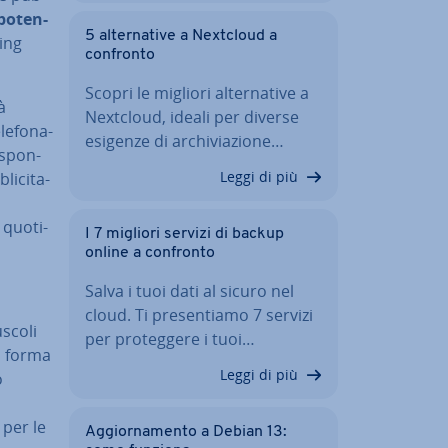
po­ten­
5 al­ter­na­ti­ve a Nextcloud a
ting
confronto
Scopri le migliori al­ter­na­ti­ve a
à
Nextcloud, ideali per diverse
le­fo­na­
esigenze di ar­chi­via­zio­ne…
 spon­
Leggi di più
li­ci­ta­
quo­ti­
I 7 migliori servizi di backup
online a confronto
Salva i tuoi dati al sicuro nel
cloud. Ti pre­sen­tia­mo 7 servizi
puscoli
per pro­teg­ge­re i tuoi…
na forma
Leggi di più
o
e per le
Ag­gior­na­men­to a Debian 13: