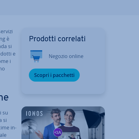
servizi
ing è
Prodotti correlati
nda si
odotti e
Negozio online
come i
ono
Scopri i pacchetti
­ne
i su
a si
time in­
a­le