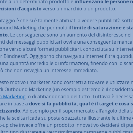
n­te a un de­ter­mi­na­to prodotto e
in­fluen­za­no le persone n
ecisioni d’acquisto
verso un marchio o un prodotto.
­tag­gio è che si è talmente abituati a vedere pub­bli­ci­tà sot
bound Marketing che per molti il
limite di sa­tu­ra­zio­ne è st
nto
. Le con­se­guen­ze sono un aumento del di­sin­te­res­se nei
ti dei messaggi pub­bli­ci­ta­ri ovvi e una con­se­guen­te manca
io­ne verso alcuni formati pub­bli­ci­ta­ri, co­no­sciu­ta su Inter
 Blindness”. Og­gi­gior­no chi naviga su Internet filtra quo­ti­di
una quantità in­cre­di­bi­le di in­for­ma­zio­ni, finendo con lo sca
iò che non risveglia un interesse immediato.
sto motivo i marketer sono costretti a trovare e uti­liz­za­re
di Outbound Marketing (un esempio estremo è il co­sid­det­t
la Marketing
, o di ab­ban­do­nar­lo del tutto. Tuttavia è ne­ces­sa­
ia­re in base a
dove si fa pub­bli­ci­tà, qual è il target e cosa s
­ciz­zan­do
. Ad esempio per il su­per­mer­ca­to all’angolo della 
he la scelta ricada su posta-spaz­za­tu­ra il­lu­stran­te le ultime
t-up che invece offre un prodotto in­no­va­ti­vo deciderà di p
ltro tipo di strategie, ve­ro­si­mil­men­te campagne pub­bli­ci­ta­r