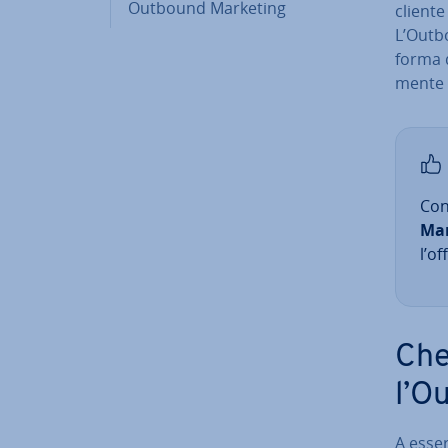
Outbound Marketing
cliente
L’Outbo
forma d
men­te d
Con­
Mar
l’of
Che 
l’O
A esser