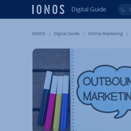
Digital Guide
Cer
Vai al contenuto prin­ci­pa­le
IONOS
Digital Guide
Online-Marketing