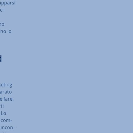
up­par­si
ci
nno
nno lo
d
keting
a­ra­to
e fare.
i i
 Lo
ac­com­
in­con­