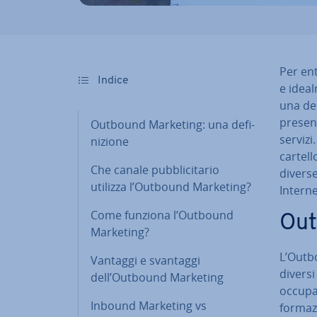
Per ent
Indice
e ideal
una dell
present
Outbound Marketing: una de­fi­
servizi.
ni­zio­ne
car­tel­
Che canale pub­bli­ci­ta­rio
diverse
utilizza l’Outbound Marketing?
Interne
Come funziona l’Outbound
Out
Marketing?
L’Outbo
Vantaggi e svantaggi
diversi
dell’Outbound Marketing
occupa 
Inbound Marketing vs
for­ma­z