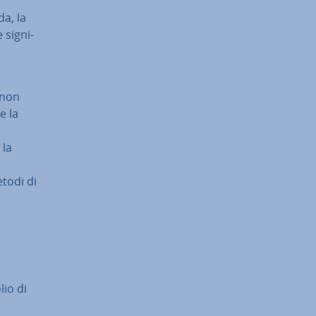
da, la
si­gni­
o non
e la
 la
etodi di
lio di