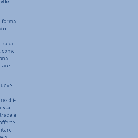
elle
to forma
ato
nza di
net come
a­na­
rtare
 nuove
o
rio dif­
i sta
strada è
 offerte.
untare
ie sui