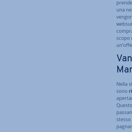
prende i
una nec
vengo
websurf
comprat
scopo d
un’offe
Van
Mar
Nella s
sono
r
aper­ta
Questo è
passan
stesso v
pa­gna­