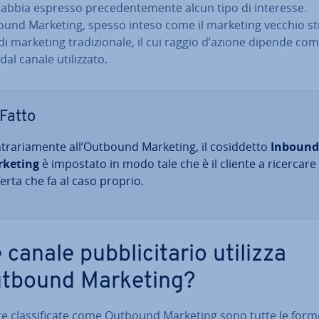
 abbia espresso pre­ce­den­te­men­te alcun tipo di interesse.
und Marketing, spesso inteso come il marketing vecchio stil
i marketing tra­di­zio­na­le, il cui raggio d’azione dipende com­
al canale uti­liz­za­to.
Fatto
tra­ria­men­te all’Outbound Marketing, il co­sid­det­to
Inbound
keting
è impostato in modo tale che è il cliente a ricercare
ferta che fa al caso proprio.
canale pub­bli­ci­ta­rio utilizza
utbound Marketing?
e clas­si­fi­ca­te come Outbound Marketing sono tutte le for