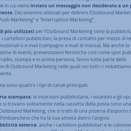
a­rie in cui viene
inviato un messaggio non de­si­de­ra­to a un 
cliente
. Dei sinonimi uti­liz­za­ti per definire l’Outbound Marke
ush Marketing” e “In­ter­rup­tion Marketing”.
 più uti­liz­za­ti
per l’Outbound Marketing sono la pub­bli­ci­t
 i car­tel­lo­ni pub­bli­ci­ta­ri, la presa di contatto per mezzo di te­
mo­zio­na­li o e-mail (campagne e-mail di massa). Ma anche la
a­zio­ne di eventi, pre­sen­ta­zio­ni fie­ri­sti­che così come spot pub­b
v, radio, stampa e in prima persona, fanno tutte parte delle
ie di Outbound Marketing nelle quali noi tutti ci im­bat­tia­mo 
men­te.
a sono quattro i tipi di canali prin­ci­pa­li:
rta stampata
: le in­ser­zio­ni pub­bli­ci­ta­rie, i volantini e gli o
e si trovano so­li­ta­men­te nella cassetta della posta sono u
 Outbound Marketing, che si tratti di una pizzeria d’asporto 
l’im­bian­chi­no che ha la sua attività dietro l’angolo.
­bli­ci­tà esterna
: anche i car­tel­lo­ni pub­bli­ci­ta­ri e le colonn