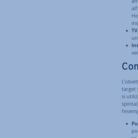
af­
all
Ho
in­
TV
un
In
ve
Com
L’obiett
target 
si utili
spinta)
l’esem
Pu
pos