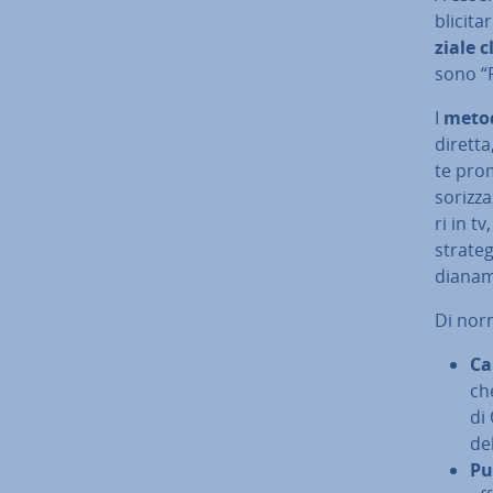
bli­ci­t
zia­le 
sono “P
I
metodi
diretta,
te pro­
so­riz­z
ri in t
strateg
dia­na­
Di norm
Ca
ch
di
del
Pub