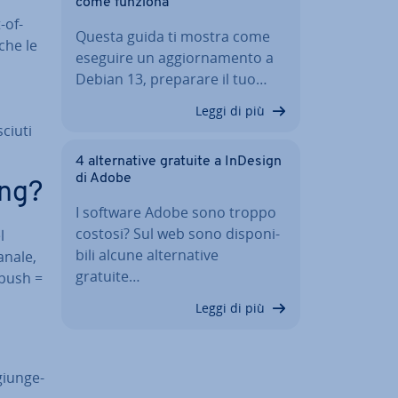
come funziona
-of-
Questa guida ti mostra come
che le
eseguire un ag­gior­na­men­to a
Debian 13, preparare il tuo…
Leggi di più
ciu­ti
4 al­ter­na­ti­ve gratuite a InDesign
di Adobe
ing?
I software Adobe sono troppo
costosi? Sul web sono di­spo­ni­
l
bi­li alcune al­ter­na­ti­ve
canale,
gratuite…
push =
Leggi di più
giun­ge­