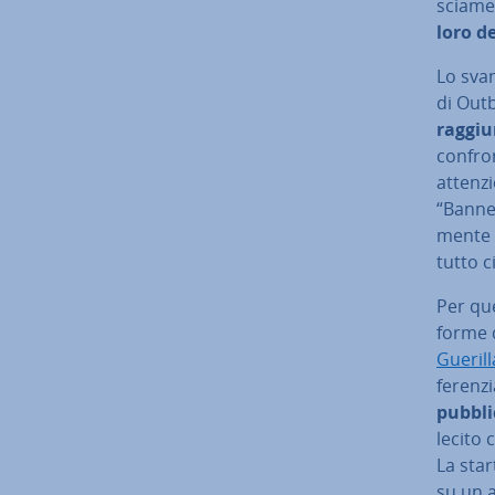
scia­me
loro d
Lo svan
di Out
raggiu
confron
at­ten­z
“Banner
men­te 
tutto c
Per que
forme 
Gueril
fe­ren­z
pub­bli
lecito c
La star
su un a