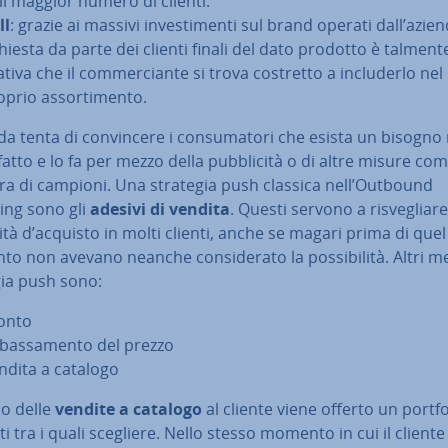
 il maggior numero di clienti.
ll
: grazie ai massivi in­ve­sti­men­ti sul brand operati dall’azien
hiesta da parte dei clienti finali del dato prodotto è talmente 
ca­ti­va che il com­mer­cian­te si trova costretto a in­clu­der­lo nel
prio as­sor­ti­men­to.
da tenta di con­vin­ce­re i con­su­ma­to­ri che esista un bisogn
sfat­to e lo fa per mezzo della pub­bli­ci­tà o di altre misure com
ura di campioni. Una strategia push classica nell’Outbound
ing sono gli
adesivi di vendita
. Questi servono a ri­sve­glia­re
tà d’acquisto in molti clienti, anche se magari prima di quel
 non avevano neanche con­si­de­ra­to la pos­si­bi­li­tà. Altri m
gia push sono:
onto
­bas­sa­men­to del prezzo
ndita a catalogo
so delle
vendite a catalogo
al cliente viene offerto un portfo
i tra i quali scegliere. Nello stesso momento in cui il cliente