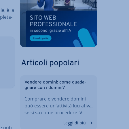
e, è la
ple­ta­
Articoli popolari
Vendere domini: come gua­da­
gna­re con i domini?
Comprare e vendere domini
può essere un'at­ti­vi­tà lucrativa,
se si sa come procedere. Vi…
Leggi di più
me pub­