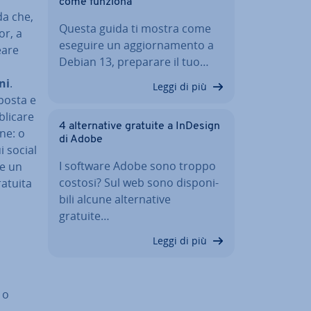
come funziona
da che,
Questa guida ti mostra come
or, a
eseguire un ag­gior­na­men­to a
eare
Debian 13, preparare il tuo…
ni
.
Leggi di più
sposta e
li­ca­re
4 al­ter­na­ti­ve gratuite a InDesign
­ne: o
di Adobe
i social
I software Adobe sono troppo
te un
costosi? Sul web sono di­spo­ni­
ratuita
bi­li alcune al­ter­na­ti­ve
gratuite…
Leggi di più
 o