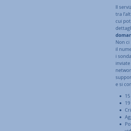
Il serv
tra l’a
cui po
det­ta­gl
doman
Non ci 
il numer
i sonda
inviate
network
support
e si co
15 
19
Cri
Ag
Pos
vi