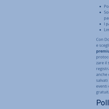
Pos
So
pan
I p
Lim
Con Do
e scegl
premi
pro­to­c
za­re il
re­gi­st
anche 
salvati
eventi 
gratuit
Pol