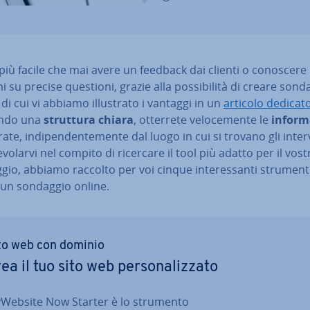
più facile che mai avere un feedback dai clienti o conoscere 
i su precise questioni, grazie alla pos­si­bi­li­tà di creare sond
 di cui vi abbiamo il­lu­stra­to i vantaggi in un
articolo dedicat
endo una
struttura chiara
, otterrete ve­lo­ce­men­te le
in­for­m
­ra­te, in­di­pen­den­te­men­te dal luogo in cui si trovano gli in­ter­vi
­vo­lar­vi nel compito di ricercare il tool più adatto per il vost
io, abbiamo raccolto per voi cinque in­te­res­san­ti strument
 un sondaggio online.
to web con dominio
ea il tuo sito web per­so­na­liz­za­to
Website Now Starter è lo strumento