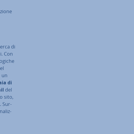
­zio­ne
cerca di
ri. Con
 logiche
del
e un
aia di
il
del
o sito,
. Sur­
a­liz­