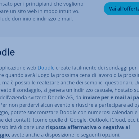
sato per i prin­ci­pian­ti che vogliono
Vai al­l'of­fer­t
eare un sito web in modo intuitivo.
clude dominio e indirizzo e-mail.
dle
p­pli­ca­zio­ne web
Doodle
create fa­cil­men­te dei sondaggi per
re quando avrà luogo la prossima cena di lavoro o la pross
, ma è possibile rea­liz­za­re anche dei semplici que­stio­na­ri. 
reato il sondaggio, si genera un indirizzo casuale, hostato su
 dell’azienda svizzera Doodle AG, da
inviare per e-mail ai par­
 Per non perdervi alcun evento e riuscire a par­te­ci­pa­re ad o
io, potete sin­cro­niz­za­re Doodle con numerosi calendari e
e dei contatti (come quelle di Google, Outlook, iCloud, ecc.).
­si­bi­li­tà di dare una
risposta af­fer­ma­ti­va o negativa al
ggio
, avete anche a di­spo­si­zio­ne le seguenti opzioni: