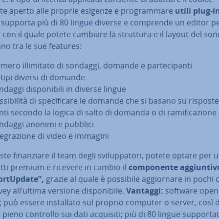
te aperto alle proprie esigenze e pro­gram­ma­re
utili plug-i
 supporta più di 80 lingue diverse e comprende un editor per
 con il quale potete cambiare la struttura e il layout del so
no tra le sue features:
ero il­li­mi­ta­to di sondaggi, domande e par­te­ci­pan­ti
 tipi diversi di domande
daggi di­spo­ni­bi­li in diverse lingue
­si­bi­li­tà di spe­ci­fi­ca­re le domande che si basano su risposte
­ti secondo la logica di salto di domanda o di ra­mi­fi­ca­zio­ne
ndaggi anonimi e pubblici
te­gra­zio­ne di video e immagini
ste fi­nan­zia­re il team degli svi­lup­pa­to­ri, potete optare per 
tti premium e ricevere in cambio il
com­po­nen­te ag­giun­ti­v
r­tUp­da­te”,
grazie al quale è possibile ag­gior­na­re in pochi cl
ey all’ultima versione di­spo­ni­bi­le.
Vantaggi:
software open
 può essere in­stal­la­to sul proprio computer o server, così 
l pieno controllo sui dati acquisiti; più di 80 lingue sup­por­ta­