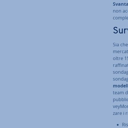
Svanta
non ac­c
comple
Sur
Sia che
merca
oltre 
raffinat
sondagg
sondagg
modell
team di
pub­bli­
vey­Mon
za­re i r
Ri