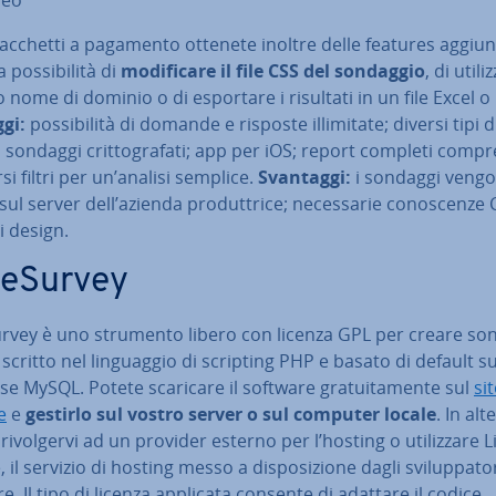
acchetti a pagamento ottenete inoltre delle features ag­giun­t
pos­si­bi­li­tà di
mo­di­fi­ca­re il file CSS del sondaggio
, di uti­liz
 nome di dominio o di esportare i risultati in un file Excel o
gi:
pos­si­bi­li­tà di domande e risposte il­li­mi­ta­te; diversi tipi d
 sondaggi crit­to­gra­fa­ti; app per iOS; report completi com­pren
rsi filtri per un’analisi semplice.
Svantaggi:
i sondaggi veng
 sul server dell’azienda pro­dut­tri­ce; ne­ces­sa­rie co­no­scen­ze
i design.
e­Sur­vey
ur­vey è uno strumento libero con licenza GPL per creare so
 scritto nel lin­guag­gio di scripting PHP e basato di default s
e MySQL. Potete scaricare il software gra­tui­ta­men­te sul
si
e
e
gestirlo sul vostro server o sul computer locale
. In al­te
ri­vol­ger­vi ad un provider esterno per l’hosting o uti­liz­za­re L
e, il servizio di hosting messo a di­spo­si­zio­ne dagli svi­lup­pa­to­
e. Il tipo di licenza applicata consente di adattare il codice