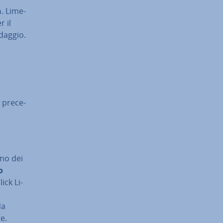
n
. Li­me­
 il
ndaggio.
 pre­ce­
uno dei
o
ick Li­
da
te.