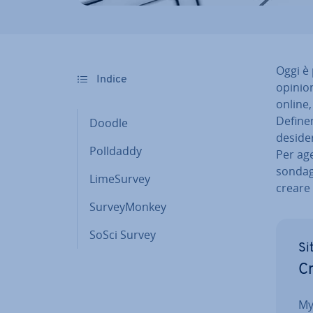
Oggi è 
Indice
opinion
online,
Defin
Doodle
de­si­de
Polldaddy
Per age
sondagg
Li­me­Sur­vey
creare
Sur­vey­Mon­key
SoSci Survey
Si
Cr
My