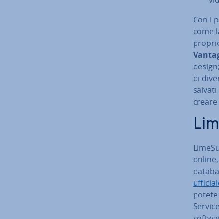
Con i p
come la 
proprio
Vantag
design;
di dive
salvati
creare 
Li­m
Li­me­S
online,
databas
ufficial
potete 
Ser­vi­c
softwar