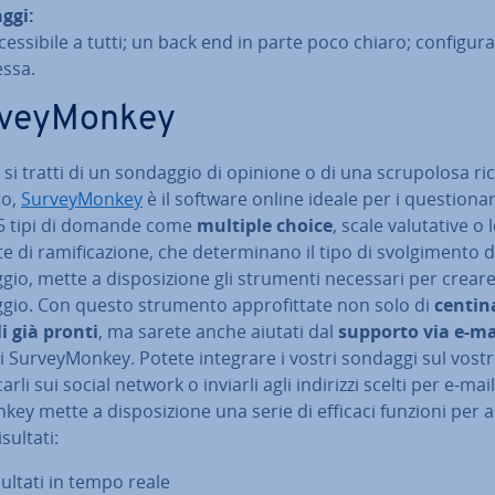
ggi:
es­si­bi­le a tutti; un back end in parte poco chiaro; con­fi­gu­ra
ssa.
­vey­Mon­key
 si tratti di un sondaggio di opinione o di una scru­po­lo­sa ri
to,
Sur­vey­Mon­key
è il software online ideale per i que­stio­na­
15 tipi di domande come
multiple choice
, scale va­lu­ta­ti­ve o
e di ra­mi­fi­ca­zio­ne, che de­ter­mi­na­no il tipo di svol­gi­men­to 
io, mette a di­spo­si­zio­ne gli strumenti necessari per crear
io. Con questo strumento ap­pro­fit­ta­te non solo di
centin
i già pronti
, ma sarete anche aiutati dal
supporto via e-ma
 Sur­vey­Mon­key. Potete integrare i vostri sondaggi sul vostr
car­li sui social network o inviarli agli indirizzi scelti per e-mail
­key mette a di­spo­si­zio­ne una serie di efficaci funzioni per an
isultati:
sultati in tempo reale