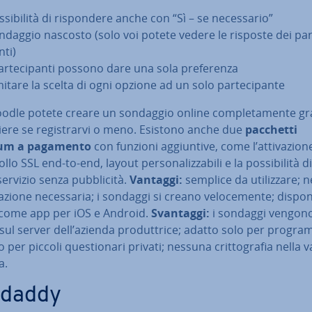
­si­bi­li­tà di ri­spon­de­re anche con “Sì – se ne­ces­sa­rio”
ndaggio nascosto (solo voi potete vedere le risposte dei par­t
­ti)
ar­te­ci­pan­ti possono dare una sola pre­fe­ren­za
itare la scelta di ogni opzione ad un solo par­te­ci­pan­te
odle potete creare un sondaggio online com­ple­ta­men­te gr
iere se re­gi­strar­vi o meno. Esistono anche due
pacchetti
um a pagamento
con funzioni ag­giun­ti­ve, come l’at­ti­va­zio­n
ol­lo SSL end-to-end, layout per­so­na­liz­za­bi­li e la pos­si­bi­li­tà di 
 servizio senza pub­bli­ci­tà.
Vantaggi:
semplice da uti­liz­za­re;
ra­zio­ne ne­ces­sa­ria; i sondaggi si creano ve­lo­ce­men­te; di­spo­ni
come app per iOS e Android.
Svantaggi:
i sondaggi vengon
 sul server dell’azienda pro­dut­tri­ce; adatto solo per pro­gra
o per piccoli que­stio­na­ri privati; nessuna crit­to­gra­fia nella 
a.
ldaddy