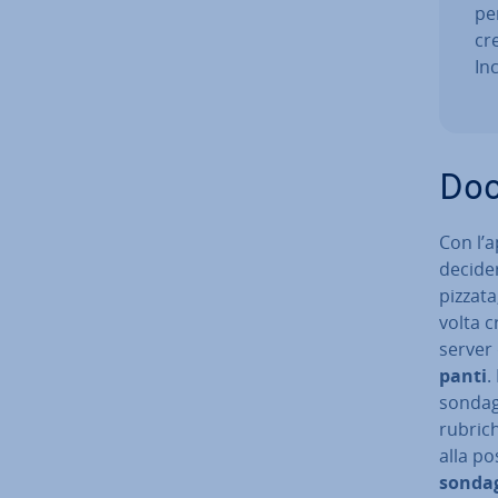
pen
cr
In
Doo
Con l’a
decide
pizzata
volta c
server
pan­ti
.
sondagg
rubrich
alla pos
sonda