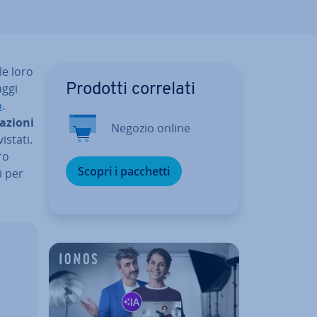
le loro
aggi
Prodotti correlati
o
.
a­zio­ni
Negozio online
­sta­ti.
ro
Scopri i pacchetti
i per