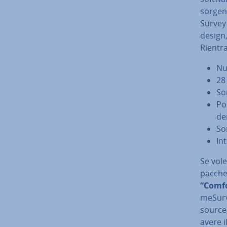
sorgen
Sur­vey
design,
Rientra
Num
28
Son
Pos
den
So
In­
Se vole
pacche
“Com­fo
me­Sur­v
source;
avere i