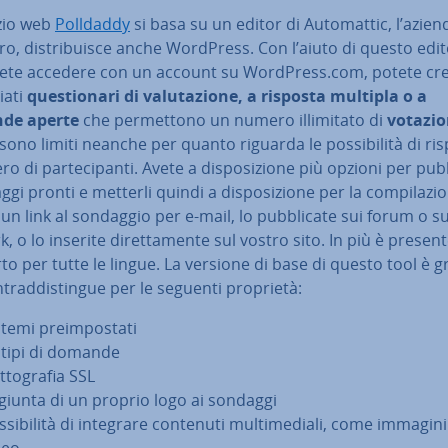
izio web
Polldaddy
si basa su un editor di Au­to­mat­tic, l’azien
ltro, di­stri­bui­sce anche WordPress. Con l’aiuto di questo edit
tete accedere con un account su WordPress.com, potete cr
ia­ti
que­stio­na­ri di va­lu­ta­zio­ne, a risposta multipla o a
de aperte
che per­met­to­no un numero il­li­mi­ta­to di
votazio
sono limiti neanche per quanto riguarda le pos­si­bi­li­tà di ri
o di par­te­ci­pan­ti. Avete a di­spo­si­zio­ne più opzioni per pub­b
ggi pronti e metterli quindi a di­spo­si­zio­ne per la com­pi­la­zio
 un link al sondaggio per e-mail, lo pub­bli­ca­te sui forum o su
, o lo inserite di­ret­ta­men­te sul vostro sito. In più è presen
o per tutte le lingue. La versione di base di questo tool è g
n­trad­di­stin­gue per le seguenti proprietà:
temi pre­im­po­sta­ti
 tipi di domande
t­to­gra­fia SSL
giunta di un proprio logo ai sondaggi
­si­bi­li­tà di integrare contenuti mul­ti­me­dia­li, come immagini
deo