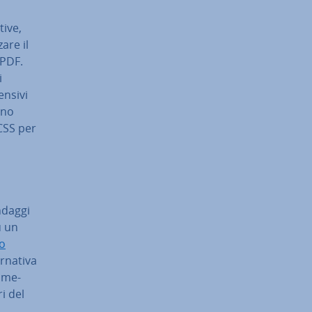
i­ve,
­za­re il
 PDF.
i
­si­vi
ono
 CSS per
ndaggi
u un
to
r­na­ti­va
i­me­
ri del