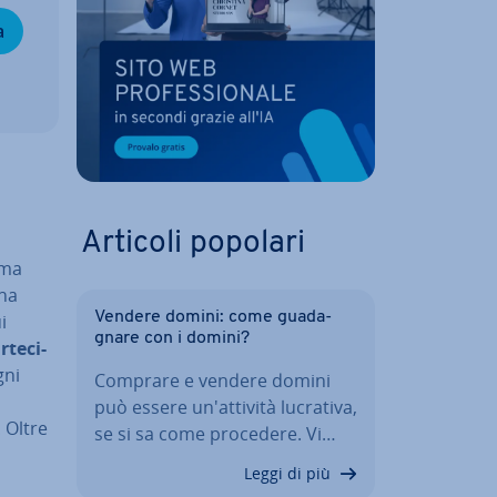
a
Articoli popolari
ima
Una
Vendere domini: come gua­da­
i
gna­re con i domini?
te­ci­
gni
Comprare e vendere domini
può essere un'at­ti­vi­tà lucrativa,
 Oltre
se si sa come procedere. Vi…
Leggi di più