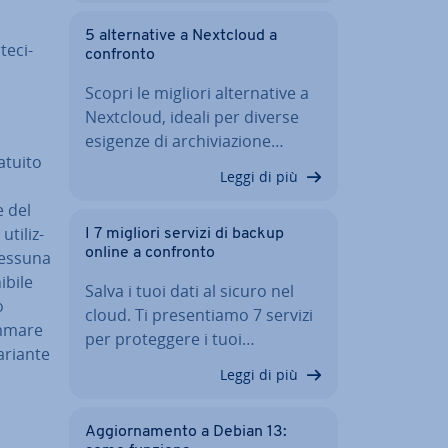
5 al­ter­na­ti­ve a Nextcloud a
e­ci­
confronto
Scopri le migliori al­ter­na­ti­ve a
Nextcloud, ideali per diverse
esigenze di ar­chi­via­zio­ne…
atuito
Leggi di più
e del
uti­liz­
I 7 migliori servizi di backup
online a confronto
 nessuna
­bi­le
Salva i tuoi dati al sicuro nel
o
cloud. Ti pre­sen­tia­mo 7 servizi
m­ma­re
per pro­teg­ge­re i tuoi…
variante
Leggi di più
Ag­gior­na­men­to a Debian 13: