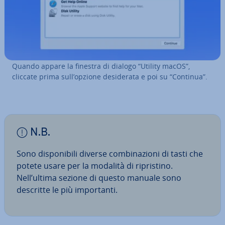
Quando appare la finestra di dialogo “Utility macOS”,
cliccate prima sull’opzione de­si­de­ra­ta e poi su “Continua”.
N.B.
Sono di­spo­ni­bi­li diverse com­bi­na­zio­ni di tasti che
potete usare per la modalità di ri­pri­sti­no.
Nell’ultima sezione di questo manuale sono
descritte le più im­por­tan­ti.