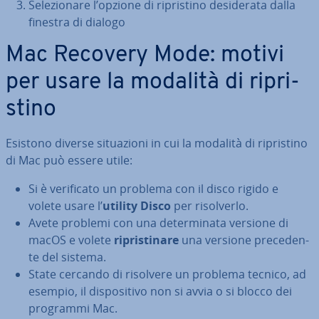
Se­le­zio­na­re l’opzione di ri­pri­sti­no de­si­de­ra­ta dalla
finestra di dialogo
Mac Recovery Mode: motivi
per usare la modalità di ri­pri­
sti­no
Esistono diverse si­tua­zio­ni in cui la modalità di ri­pri­sti­no
di Mac può essere utile:
Si è ve­ri­fi­ca­to un problema con il disco rigido e
volete usare l’
utility Disco
per ri­sol­ver­lo.
Avete problemi con una de­ter­mi­na­ta versione di
macOS e volete
ri­pri­sti­na­re
una versione pre­ce­den­
te del sistema.
State cercando di risolvere un problema tecnico, ad
esempio, il di­spo­si­ti­vo non si avvia o si blocco dei
programmi Mac.