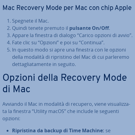
Mac Recovery Mode per Mac con chip Apple
Spegnete il Mac.
Quindi tenete premuto il
pulsante On/Off
.
Appare la finestra di dialogo “Carico opzioni di avvio”.
Fate clic su “Opzioni” e poi su “Continua”.
In questo modo si apre una finestra con le opzioni
della modalità di ri­pri­sti­no del Mac di cui parleremo
det­ta­glia­ta­men­te in seguito.
Opzioni della Recovery Mode
di Mac
Avviando il Mac in modalità di recupero, viene vi­sua­liz­za­
ta la finestra “Utility macOS” che include le seguenti
opzioni:
Ri­pri­sti­na da backup di Time Machine:
se