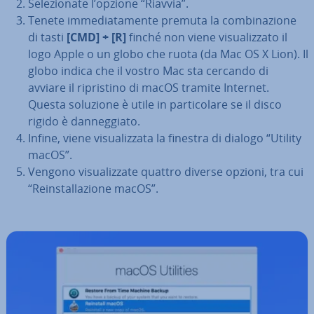
Se­le­zio­na­te l’opzione “Riavvia”.
Tenete im­me­dia­ta­men­te premuta la com­bi­na­zio­ne
di tasti
[CMD] + [R]
finché non viene vi­sua­liz­za­to il
logo Apple o un globo che ruota (da Mac OS X Lion). Il
globo indica che il vostro Mac sta cercando di
avviare il ri­pri­sti­no di macOS tramite Internet.
Questa soluzione è utile in par­ti­co­la­re se il disco
rigido è dan­neg­gia­to.
Infine, viene vi­sua­liz­za­ta la finestra di dialogo “Utility
macOS”.
Vengono vi­sua­liz­za­te quattro diverse opzioni, tra cui
“Rein­stal­la­zio­ne macOS”.