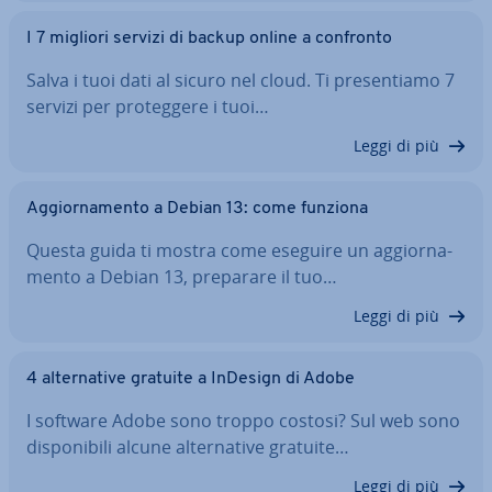
I 7 migliori servizi di backup online a confronto
Salva i tuoi dati al sicuro nel cloud. Ti pre­sen­tia­mo 7
servizi per pro­teg­ge­re i tuoi…
Leggi di più
Ag­gior­na­men­to a Debian 13: come funziona
Questa guida ti mostra come eseguire un ag­gior­na­
men­to a Debian 13, preparare il tuo…
Leggi di più
4 al­ter­na­ti­ve gratuite a InDesign di Adobe
I software Adobe sono troppo costosi? Sul web sono
di­spo­ni­bi­li alcune al­ter­na­ti­ve gratuite…
Leggi di più