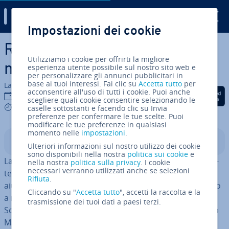
Digital Guide
Impostazioni dei cookie
Vai al contenuto prin­ci­pa­le
Recovery Mode Mac: usare la
Utilizziamo i cookie per offrirti la migliore
modalità di ri­pri­sti­no sul Mac
esperienza utente possibile sul nostro sito web e
per personalizzare gli annunci pubblicitari in
base ai tuoi interessi. Fai clic su
Accetta tutto
per
La redazione di IONOS
acconsentire all'uso di tutti i cookie. Puoi anche
Condividi via Facebook
Condividi via Twitter
Condividi via Li
07 ott 2021
scegliere quali cookie consentire selezionando le
4 mins
caselle sottostanti e facendo clic su Invia
preferenze per confermare le tue scelte. Puoi
modificare le tue preferenze in qualsiasi
momento nelle
impostazioni
.
Indice
Ulteriori informazioni sul nostro utilizzo dei cookie
sono disponibili nella nostra
politica sui cookie
e
La Recovery Mode o
modalità di ri­pri­sti­no
è una ca­rat­
nella nostra
politica sulla privacy
. I cookie
necessari verranno utilizzati anche se selezioni
te­ri­sti­ca im­por­tan­te del vostro di­spo­si­ti­vo Mac. Può
Rifiuta
.
aiutarvi a risolvere i problemi con il vostro disco rigido o
Cliccando su "
Accetta tutto
", accetti la raccolta e la
a resettare, ri­pri­sti­na­re o ag­gior­na­re l’intero sistema.
trasmissione dei tuoi dati a paesi terzi.
Scoprite come avviare la modalità sul vostro di­spo­si­ti­vo
Mac e quali opzioni vi offrono le utility di macOS.