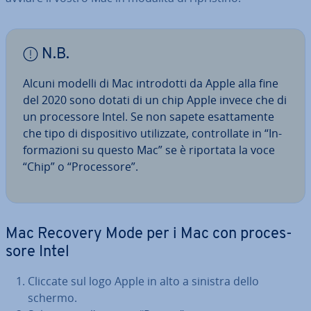
N.B.
Alcuni modelli di Mac in­tro­dot­ti da Apple alla fine
del 2020 sono dotati di un chip Apple invece che di
un pro­ces­so­re Intel. Se non sapete esat­ta­men­te
che tipo di di­spo­si­ti­vo uti­liz­za­te, con­trol­la­te in “In­
for­ma­zio­ni su questo Mac” se è riportata la voce
“Chip” o “Pro­ces­so­re”.
Mac Recovery Mode per i Mac con pro­ces­
so­re Intel
Cliccate sul logo Apple in alto a sinistra dello
schermo.