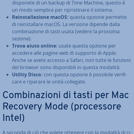
disponete di un backup di Time Machine, questo è
un modo semplice per ri­pri­sti­na­re il sistema.
Rein­stal­la­zio­ne macOS:
questa opzione permette
di rein­stal­la­re macOS. La versione dipende dalla
com­bi­na­zio­ne di tasti usata (vedere la prossima
sezione).
Trova aiuto online:
usate questa opzione
per
accedere alle pagine web di supporto di Apple.
Anche se avete accesso a Safari, non tutte le funzioni
del browser sono di­spo­ni­bi­li in questa modalità.
Utility Disco:
con questa opzione è possibile ve­ri­fi­
ca­re e riparare le unità collegate.
Com­bi­na­zio­ni di tasti per Mac
Recovery Mode (pro­ces­so­re
Intel)
A seconda di ciò che volete ottenere con la modalità di ri­