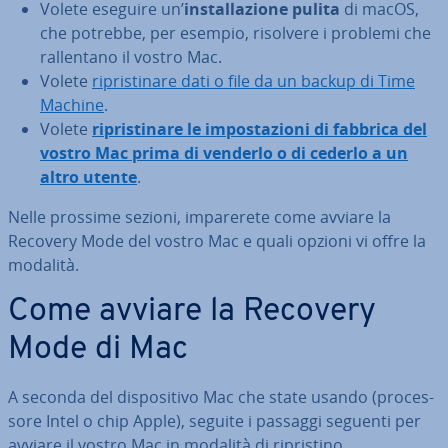
Volete eseguire un’
in­stal­la­zio­ne pulita
di macOS,
che potrebbe, per esempio, risolvere i problemi che
ral­len­ta­no il vostro Mac.
Volete
ri­pri­sti­na­re dati o file da un backup di Time
Machine
.
Volete
ri­pri­sti­na­re le im­po­sta­zio­ni di fabbrica del
vostro Mac prima di venderlo o di cederlo a un
altro utente
.
Nelle prossime sezioni, im­pa­re­re­te come avviare la
Recovery Mode del vostro Mac e quali opzioni vi offre la
modalità.
Come avviare la Recovery
Mode di Mac
A seconda del di­spo­si­ti­vo Mac che state usando (pro­ces­
so­re Intel o chip Apple), seguite i passaggi seguenti per
avviare il vostro Mac in modalità di ri­pri­sti­no.