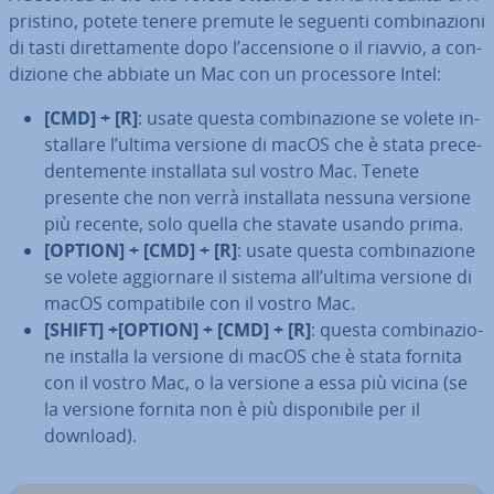
pri­sti­no, potete tenere premute le seguenti com­bi­na­zio­ni
di tasti di­ret­ta­men­te dopo l’ac­cen­sio­ne o il riavvio, a con­
di­zio­ne che
abbiate un Mac con un pro­ces­so­re Intel:
[CMD] + [R]
: usate questa com­bi­na­zio­ne se volete in­
stal­la­re l’ultima versione di macOS che è stata pre­ce­
den­te­men­te in­stal­la­ta sul vostro Mac. Tenete
presente che non verrà in­stal­la­ta nessuna versione
più recente, solo quella che stavate usando prima.
[OPTION] + [CMD] + [R]
: usate questa com­bi­na­zio­ne
se volete ag­gior­na­re il sistema all’ultima versione di
macOS com­pa­ti­bi­le con il vostro Mac.
[SHIFT] +[OPTION] + [CMD] + [R]
: questa com­bi­na­zio­
ne installa la versione di macOS che è stata fornita
con il vostro Mac, o la versione a essa più vicina (se
la versione fornita non è più di­spo­ni­bi­le per il
download).