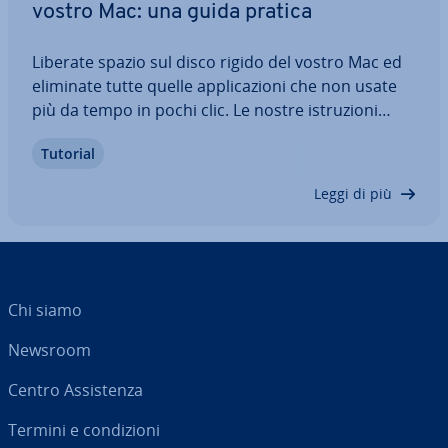
vostro Mac: una guida pratica
Liberate spazio sul disco rigido del vostro Mac ed
eliminate tutte quelle ap­pli­ca­zio­ni che non usate
più da tempo in pochi clic. Le nostre istru­zio­ni
passo dopo passo, com­pren­si­ve di screen­shot, vi
Tutorial
gui­de­ran­no at­tra­ver­so le opzioni di­spo­ni­bi­li
tramite il Launchpad e il Finder per…
Leggi di più
Chi siamo
Newsroom
Centro As­si­sten­za
Termini e con­di­zio­ni