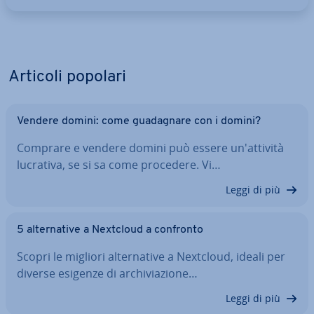
Articoli popolari
Vendere domini: come gua­da­gna­re con i domini?
Comprare e vendere domini può essere un'at­ti­vi­tà
lucrativa, se si sa come procedere. Vi…
Leggi di più
5 al­ter­na­ti­ve a Nextcloud a confronto
Scopri le migliori al­ter­na­ti­ve a Nextcloud, ideali per
diverse esigenze di ar­chi­via­zio­ne…
Leggi di più