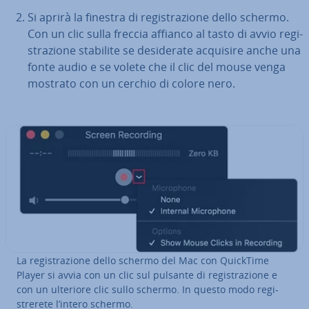
Si aprirà la finestra di re­gi­stra­zio­ne dello schermo.
Con un clic sulla freccia affianco al tasto di avvio re­gi­
stra­zio­ne stabilite se de­si­de­ra­te acquisire anche una
fonte audio e se volete che il clic del mouse venga
mostrato con un cerchio di colore nero.
La re­gi­stra­zio­ne dello schermo del Mac con QuickTime
Player si avvia con un clic sul pulsante di re­gi­stra­zio­ne e
con un ulteriore clic sullo schermo. In questo modo re­gi­
stre­re­te l’intero schermo.