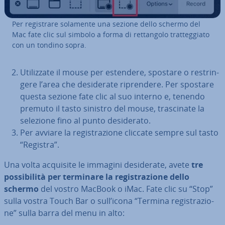
Per re­gi­stra­re solamente una sezione dello schermo del
Mac fate clic sul simbolo a forma di ret­tan­go­lo trat­teg­gia­to
con un tondino sopra.
Uti­liz­za­te il mouse per estendere, spostare o re­strin­
ge­re l’area che de­si­de­ra­te ri­pren­de­re. Per spostare
questa sezione fate clic al suo interno e, tenendo
premuto il tasto sinistro del mouse, tra­sci­na­te la
selezione fino al punto de­si­de­ra­to.
Per avviare la re­gi­stra­zio­ne cliccate sempre sul tasto
“Registra”.
Una volta acquisite le immagini de­si­de­ra­te, avete
tre
pos­si­bi­li­tà per terminare la re­gi­stra­zio­ne dello
schermo
del vostro MacBook o iMac. Fate clic su “Stop”
sulla vostra Touch Bar o sull’icona “Termina re­gi­stra­zio­
ne” sulla barra del menu in alto: