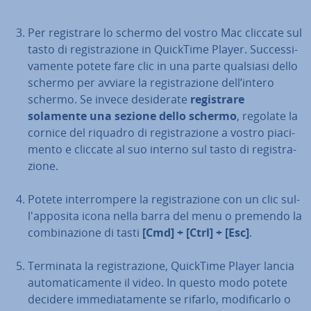
Per re­gi­stra­re lo schermo del vostro Mac cliccate sul
tasto di re­gi­stra­zio­ne in QuickTime Player. Suc­ces­si­
va­men­te potete fare clic in una parte qualsiasi dello
schermo per avviare la re­gi­stra­zio­ne dell’intero
schermo. Se invece de­si­de­ra­te
re­gi­stra­re
solamente una sezione dello schermo
, regolate la
cornice del riquadro di re­gi­stra­zio­ne a vostro pia­ci­
men­to e cliccate al suo interno sul tasto di re­gi­stra­
zio­ne.
Potete in­ter­rom­pe­re la re­gi­stra­zio­ne con un clic sul­
l'ap­po­si­ta icona nella barra del menu o premendo la
com­bi­na­zio­ne di tasti
[Cmd] + [Ctrl] + [Esc]
.
Terminata la re­gi­stra­zio­ne, QuickTime Player lancia
au­to­ma­ti­ca­men­te il video. In questo modo potete
decidere im­me­dia­ta­men­te se rifarlo, mo­di­fi­car­lo o