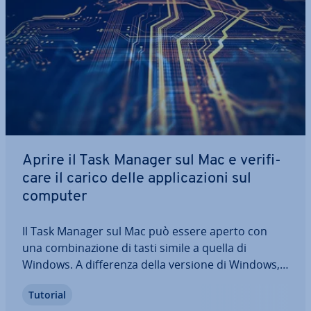
Aprire il Task Manager sul Mac e ve­ri­fi­
ca­re il carico delle ap­pli­ca­zio­ni sul
computer
Il Task Manager sul Mac può essere aperto con
una com­bi­na­zio­ne di tasti simile a quella di
Windows. A dif­fe­ren­za della versione di Windows, i
programmi si possono solo chiudere im­me­dia­ta­
Tutorial
men­te. Se volete tenere d’occhio il carico della CPU