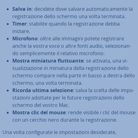
Salva in
: decidete dove salvare au­to­ma­ti­ca­men­te la
re­gi­stra­zio­ne dello schermo una volta terminata.
Timer
: stabilite quando la re­gi­stra­zio­ne debba
iniziare.
Microfono
: oltre alle immagini potete re­gi­stra­re
anche la vostra voce o altre fonti audio, se­le­zio­nan­
do sem­pli­ce­men­te il relativo microfono.
Mostra miniatura flut­tuan­te
: se attivata, una vi­
sua­liz­za­zio­ne in miniatura della re­gi­stra­zio­ne dello
schermo compare nella parte in basso a destra dello
schermo, una volta terminata.
Ricorda ultima selezione
: salva la scelta delle im­po­
sta­zio­ni adottate per le future re­gi­stra­zio­ni dello
schermo del vostro Mac.
Mostra clic del mouse
: rende visibile i clic del mouse
con un cerchio nero durante la re­gi­stra­zio­ne.
Una volta con­fi­gu­ra­te le im­po­sta­zio­ni de­si­de­ra­te,