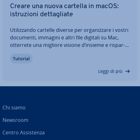
Creare una nuova cartella in macOS:
istru­zio­ni det­ta­glia­te
Uti­liz­zan­do cartelle diverse per or­ga­niz­za­re i vostri
documenti, immagini e altri file digitali su Mac,
otterrete una migliore visione d’insieme e ri­spar­
mie­re­te tempo. Creare una nuova cartella in
Tutorial
macOS è veramente molto semplice: vi mostriamo
tre modi per creare cartelle e…
Leggi di più
Chi siamo
Newsroom
Centro As­si­sten­za