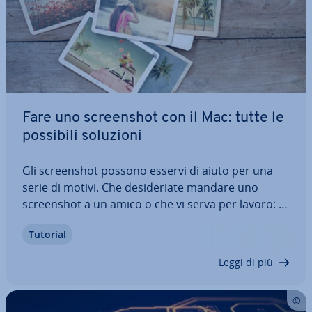
Fare uno screen­shot con il Mac: tutte le
possibili soluzioni
Gli screen­shot possono esservi di aiuto per una
serie di motivi. Che de­si­de­ria­te mandare uno
screen­shot a un amico o che vi serva per lavoro: è
sempre e comunque più facile mostrare un fatto
Tutorial
piuttosto che spiegarlo a parole. Con un MacBook
o un iMac è molto facile rea­liz­za­re…
Leggi di più