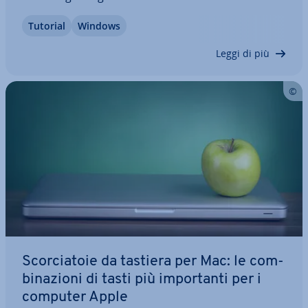
Windows 10 un’apposita funzione integrata per re­
Tutorial
Windows
gi­stra­re i programmi attivi sullo schermo,
rendendo superfluo l’utilizzo di un programma…
Leggi di più
Scor­cia­to­ie da tastiera per Mac: le com­
bi­na­zio­ni di tasti più im­por­tan­ti per i
computer Apple