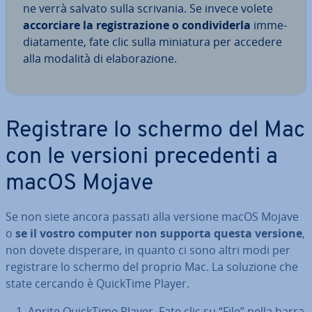
ne verrà salvato sulla scrivania. Se invece volete
ac­cor­cia­re la re­gi­stra­zio­ne o con­di­vi­der­la
im­me­
dia­ta­men­te, fate clic sulla miniatura per accedere
alla modalità di ela­bo­ra­zio­ne.
Re­gi­stra­re lo schermo del Mac
con le versioni pre­ce­den­ti a
macOS Mojave
Se non siete ancora passati alla versione macOS Mojave
o
se il vostro computer non supporta questa versione
,
non dovete disperare, in quanto ci sono altri modi per
re­gi­stra­re lo schermo del proprio Mac. La soluzione che
state cercando è QuickTime Player.
Aprite QuickTime Player. Fate clic su “File” nella barra