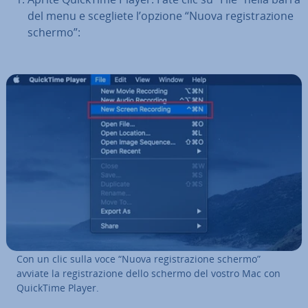
del menu e scegliete l’opzione “Nuova re­gi­stra­zio­ne
schermo”:
Con un clic sulla voce “Nuova re­gi­stra­zio­ne schermo”
avviate la re­gi­stra­zio­ne dello schermo del vostro Mac con
QuickTime Player.