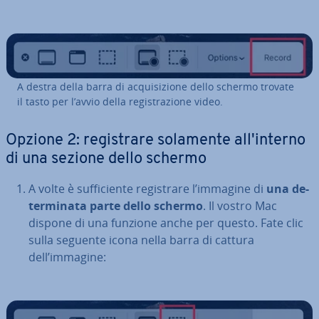
A destra della barra di ac­qui­si­zio­ne dello schermo trovate
il tasto per l’avvio della re­gi­stra­zio­ne video.
Opzione 2: re­gi­stra­re solamente al­l'in­ter­no
di una sezione dello schermo
A volte è suf­fi­cien­te re­gi­stra­re l’immagine di
una de­
ter­mi­na­ta parte dello schermo
. Il vostro Mac
dispone di una funzione anche per questo. Fate clic
sulla seguente icona nella barra di cattura
dell’immagine: