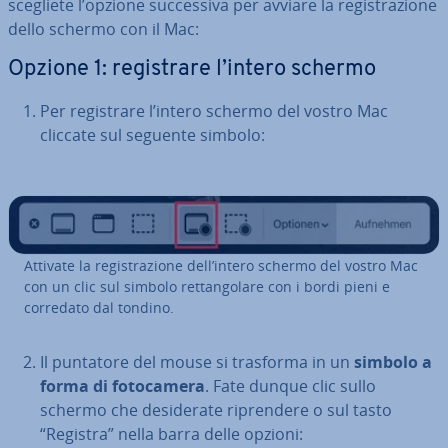
scegliete l’opzione suc­ces­si­va per avviare la re­gi­stra­zio­ne
dello schermo con il Mac:
Opzione 1: re­gi­stra­re l’intero schermo
Per re­gi­stra­re l’intero schermo del vostro Mac
cliccate sul seguente simbolo:
Attivate la re­gi­stra­zio­ne dell’intero schermo del vostro Mac
con un clic sul simbolo ret­tan­go­la­re con i bordi pieni e
corredato dal tondino.
Il puntatore del mouse si trasforma in un
simbolo a
forma di fo­to­ca­me­ra
. Fate dunque clic sullo
schermo che de­si­de­ra­te ri­pren­de­re o sul tasto
“Registra” nella barra delle opzioni: