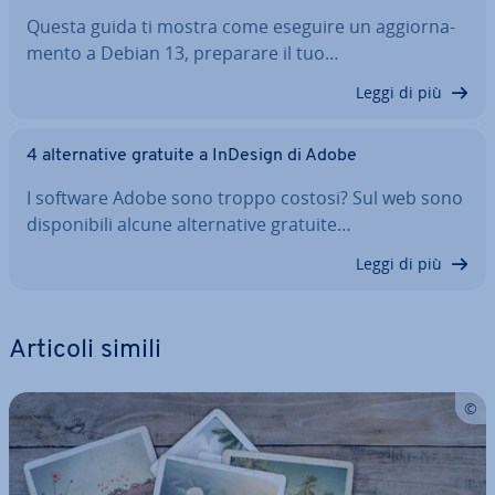
Questa guida ti mostra come eseguire un ag­gior­na­
men­to a Debian 13, preparare il tuo…
Leggi di più
4 al­ter­na­ti­ve gratuite a InDesign di Adobe
I software Adobe sono troppo costosi? Sul web sono
di­spo­ni­bi­li alcune al­ter­na­ti­ve gratuite…
Leggi di più
Articoli simili