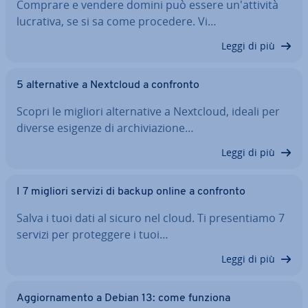
Comprare e vendere domini può essere un'at­ti­vi­tà
lucrativa, se si sa come procedere. Vi…
Leggi di più
5 al­ter­na­ti­ve a Nextcloud a confronto
Scopri le migliori al­ter­na­ti­ve a Nextcloud, ideali per
diverse esigenze di ar­chi­via­zio­ne…
Leggi di più
I 7 migliori servizi di backup online a confronto
Salva i tuoi dati al sicuro nel cloud. Ti pre­sen­tia­mo 7
servizi per pro­teg­ge­re i tuoi…
Leggi di più
Ag­gior­na­men­to a Debian 13: come funziona