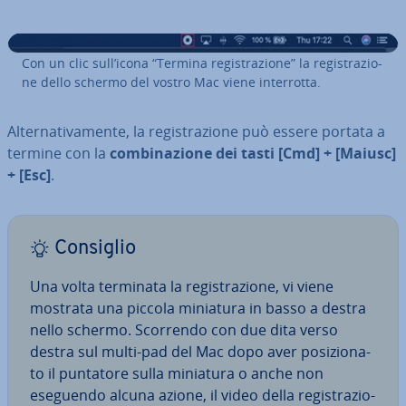
Con un clic sull’icona “Termina re­gi­stra­zio­ne” la re­gi­stra­zio­
ne dello schermo del vostro Mac viene in­ter­rot­ta.
Al­ter­na­ti­va­men­te, la re­gi­stra­zio­ne può essere portata a
termine con la
com­bi­na­zio­ne dei tasti [Cmd] + [Maiusc]
+ [Esc]
.
Consiglio
Una volta terminata la re­gi­stra­zio­ne, vi viene
mostrata una piccola miniatura in basso a destra
nello schermo. Scorrendo con due dita verso
destra sul multi-pad del Mac dopo aver po­si­zio­na­
to il puntatore sulla miniatura o anche non
eseguendo alcuna azione, il video della re­gi­stra­zio­