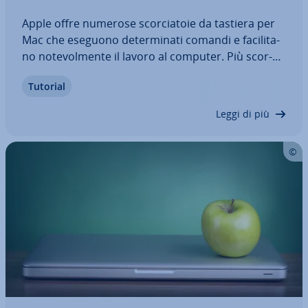
Apple offre numerose scor­cia­to­ie da tastiera per
Mac che eseguono de­ter­mi­na­ti comandi e fa­ci­li­ta­
no no­te­vol­men­te il lavoro al computer. Più scor­
cia­to­ie da tastiera conoscete, più ve­lo­ce­men­te
Tutorial
potrete lavorare con il vostro Mac, con un enorme
risparmio di tempo. La nostra pa­no­ra­mi­ca…
Leggi di più