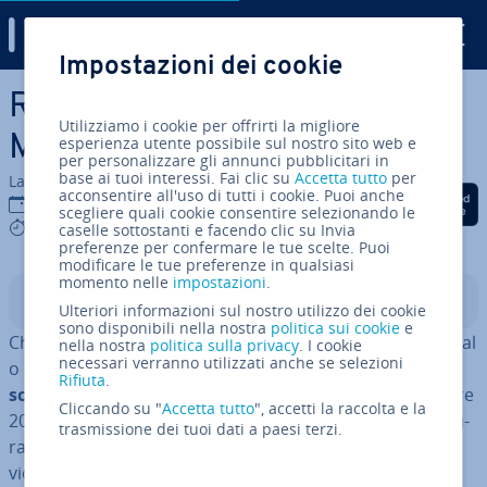
Digital Guide
Impostazioni dei cookie
Vai al contenuto prin­ci­pa­le
Re­gi­stra­re lo schermo del
Utilizziamo i cookie per offrirti la migliore
Mac in maniera semplice
esperienza utente possibile sul nostro sito web e
per personalizzare gli annunci pubblicitari in
base ai tuoi interessi. Fai clic su
Accetta tutto
per
La redazione di IONOS
acconsentire all'uso di tutti i cookie. Puoi anche
Condividi via Facebook
Condividi via Twitter
Condividi via Li
15 ott 2020
scegliere quali cookie consentire selezionando le
5 mins
caselle sottostanti e facendo clic su Invia
preferenze per confermare le tue scelte. Puoi
modificare le tue preferenze in qualsiasi
momento nelle
impostazioni
.
Indice
Ulteriori informazioni sul nostro utilizzo dei cookie
sono disponibili nella nostra
politica sui cookie
e
Che dobbiate rea­liz­za­re uno
screen­ca­st
, un video tutorial
nella nostra
politica sulla privacy
. I cookie
necessari verranno utilizzati anche se selezioni
o un
webinar
, non fa alcuna dif­fe­ren­za:
re­gi­stra­re lo
Rifiuta
.
schermo del vostro Mac è facile e veloce
. Da settembre
Cliccando su "
Accetta tutto
", accetti la raccolta e la
2019, con il rilascio di macOS Mojave, Apple ha ad­di­rit­tu­
trasmissione dei tuoi dati a paesi terzi.
ra messo a di­spo­si­zio­ne un proprio strumento per fare
video del proprio schermo.