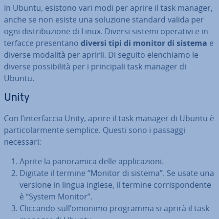
In Ubuntu, esistono vari modi per aprire il task manager,
anche se non esiste una soluzione standard valida per
ogni di­stri­bu­zio­ne di Linux. Diversi sistemi operativi e in­
ter­fac­ce pre­sen­ta­no
diversi tipi di monitor di sistema
e
diverse modalità per aprirli. Di seguito elen­chia­mo le
diverse pos­si­bi­li­tà per i prin­ci­pa­li task manager di
Ubuntu.
Unity
Con l’in­ter­fac­cia Unity, aprire il task manager di Ubuntu è
par­ti­co­lar­men­te semplice. Questi sono i passaggi
necessari:
Aprite la pa­no­ra­mi­ca delle ap­pli­ca­zio­ni.
Digitate il termine “Monitor di sistema”. Se usate una
versione in lingua inglese, il termine cor­ri­spon­den­te
è “System Monitor”.
Cliccando sull’omonimo programma si aprirà il task