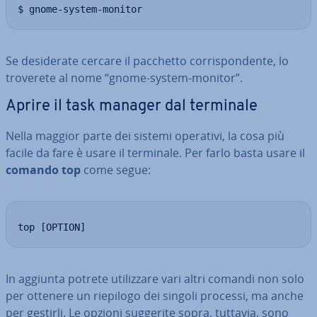
$ gnome-system-monitor
Se de­si­de­ra­te cercare il pacchetto cor­ri­spon­den­te, lo
troverete al nome “gnome-system-monitor”.
Aprire il task manager dal terminale
Nella maggior parte dei sistemi operativi, la cosa più
facile da fare è usare il terminale. Per farlo basta usare il
comando top
come segue:
top [OPTION]
In aggiunta potrete uti­liz­za­re vari altri comandi non solo
per ottenere un riepilogo dei singoli processi, ma anche
per gestirli. Le opzioni suggerite sopra, tuttavia, sono