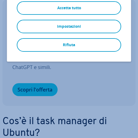
Accetta tutto
IONOS GPT
Il tuo as­si­sten­te IA sovrano per una
impostazioni
maggiore pro­dut­ti­vi­tà
Fai domande, crea contenuti, fai ricerche – in
Rifiuta
modo sicuro e senza limiti di chat con IONOS
GPT. L'al­ter­na­ti­va sovrana e con­ve­nien­te a
ChatGPT e simili.
Scopri l'offerta
Cos’è il task manager di
Ubuntu?