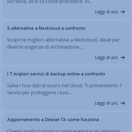
lucrativa, se si sa come procedere. Vi…
Leggi di più
5 al­ter­na­ti­ve a Nextcloud a confronto
Scopri le migliori al­ter­na­ti­ve a Nextcloud, ideali per
diverse esigenze di ar­chi­via­zio­ne…
Leggi di più
I 7 migliori servizi di backup online a confronto
Salva i tuoi dati al sicuro nel cloud. Ti pre­sen­tia­mo 7
servizi per pro­teg­ge­re i tuoi…
Leggi di più
Ag­gior­na­men­to a Debian 13: come funziona
Questa guida ti mostra come eseguire un ag­gior­na­