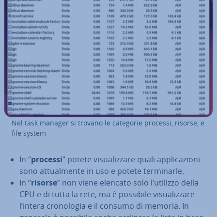
Nel task manager si trovano le categorie processi, risorse, e
file system
In “
processi
” potete vi­sua­liz­za­re quali ap­pli­ca­zio­ni
sono at­tual­men­te in uso e potete ter­mi­nar­le.
In “
risorse
” non viene elencato solo l’utilizzo della
CPU e di tutta la rete, ma è possibile vi­sua­liz­za­re
l’intera cro­no­lo­gia e il consumo di memoria. In