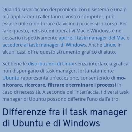
Quando si ve­ri­fi­ca­no dei problemi con il sistema e una o
più ap­pli­ca­zio­ni ral­len­ta­no il vostro computer, può
essere utile mo­ni­to­ra­re da vicino i processi in corso. Per
fare questo, nei sistemi operativi Mac e Windows è ne­
ces­sa­rio ri­spet­ti­va­men­te
aprire il task manager del Mac
o
accedere al task manager di Windows
. Anche
Linux
, in
alcuni casi, offre questo strumento grafico di aiuto.
Sebbene le
di­stri­bu­zio­ni di Linux
senza in­ter­fac­cia grafica
non di­spon­ga­no di task manager, for­tu­na­ta­men­te
Ubuntu
rap­pre­sen­ta un’eccezione, con­sen­ten­do di
mo­
ni­to­ra­re, ricercare, filtrare e terminare i processi
in
caso di necessità. A seconda dell’in­ter­fac­cia, i diversi task
manager di Ubuntu possono differire l’uno dall’altro.
Dif­fe­ren­ze fra il task manager
di Ubuntu e di Windows