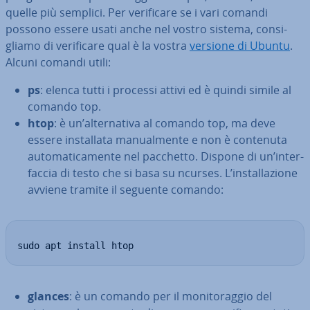
quelle più semplici. Per ve­ri­fi­ca­re se i vari comandi
possono essere usati anche nel vostro sistema, con­si­
glia­mo di ve­ri­fi­ca­re qual è la vostra
versione di Ubuntu
.
Alcuni comandi utili:
ps
: elenca tutti i processi attivi ed è quindi simile al
comando top.
htop
: è un’al­ter­na­ti­va al comando top, ma deve
essere in­stal­la­ta ma­nual­men­te e non è contenuta
au­to­ma­ti­ca­men­te nel pacchetto. Dispone di un’in­ter­
fac­cia di testo che si basa su ncurses. L’in­stal­la­zio­ne
avviene tramite il seguente comando:
sudo apt install htop
glances
: è un comando per il mo­ni­to­rag­gio del