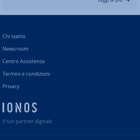
Chi siamo
Newsroom
Centro As­si­sten­za
Termini e con­di­zio­ni
Privacy
Il tuo partner digitale