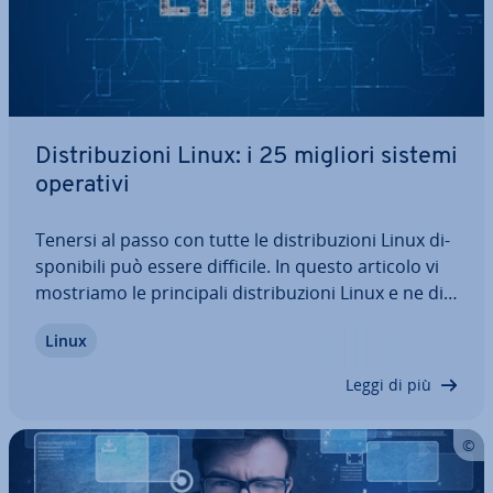
Di­stri­bu­zio­ni Linux: i 25 migliori sistemi
operativi
Tenersi al passo con tutte le di­stri­bu­zio­ni Linux di­
spo­ni­bi­li può essere difficile. In questo articolo vi
mostriamo le prin­ci­pa­li di­stri­bu­zio­ni Linux e ne di­
scu­tia­mo i diversi scopi. Se state cercando un’al­
Linux
ter­na­ti­va Linux per la vostra azienda o se siete
sem­pli­ce­men­te curiosi di…
Leggi di più