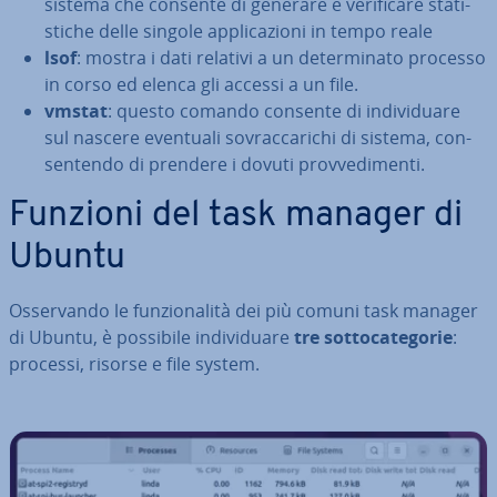
sistema che consente di generare e ve­ri­fi­ca­re sta­ti­
sti­che delle singole ap­pli­ca­zio­ni in tempo reale
lsof
: mostra i dati relativi a un de­ter­mi­na­to processo
in corso ed elenca gli accessi a un file.
vmstat
: questo comando consente di in­di­vi­dua­re
sul nascere eventuali so­vrac­ca­ri­chi di sistema, con­
sen­ten­do di prendere i dovuti prov­ve­di­men­ti.
Funzioni del task manager di
Ubuntu
Os­ser­van­do le fun­zio­na­li­tà dei più comuni task manager
di Ubuntu, è possibile in­di­vi­dua­re
tre sot­to­ca­te­go­rie
:
processi, risorse e file system.