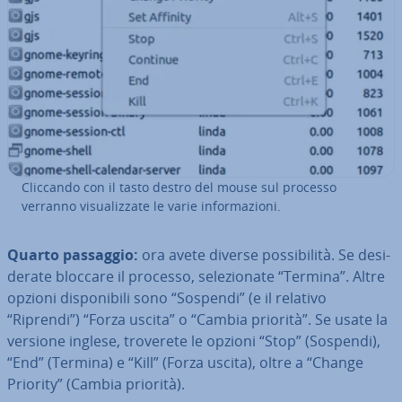
Cliccando con il tasto destro del mouse sul processo
verranno vi­sua­liz­za­te le varie in­for­ma­zio­ni.
Quarto passaggio:
ora avete diverse pos­si­bi­li­tà. Se de­si­
de­ra­te bloccare il processo, se­le­zio­na­te “Termina”. Altre
opzioni di­spo­ni­bi­li sono “Sospendi” (e il relativo
“Riprendi”) “Forza uscita” o “Cambia priorità”. Se usate la
versione inglese, troverete le opzioni “Stop” (Sospendi),
“End” (Termina) e “Kill” (Forza uscita), oltre a “Change
Priority” (Cambia priorità).