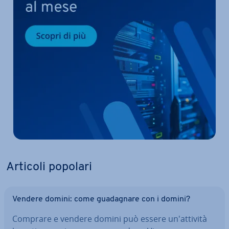
Articoli popolari
Vendere domini: come gua­da­gna­re con i domini?
Comprare e vendere domini può essere un'at­ti­vi­tà