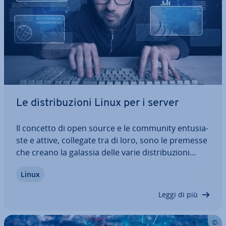
Le di­stri­bu­zio­ni Linux per i server
Il concetto di open source e le community en­tu­sia­
ste e attive, collegate tra di loro, sono le premesse
che creano la galassia delle varie di­stri­bu­zio­ni
Linux da usare per fini diversi. Nella nostra analisi
Linux
vi pre­sen­tia­mo le migliori opzioni, le loro ca­rat­te­ri­
sti­che, i vantaggi e…
Leggi di più