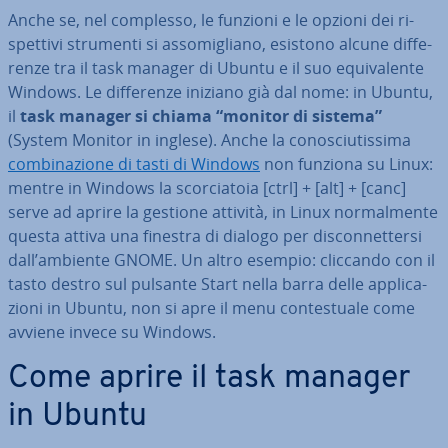
Anche se, nel complesso, le funzioni e le opzioni dei ri­
spet­ti­vi strumenti si as­so­mi­glia­no, esistono alcune dif­fe­
ren­ze tra il task manager di Ubuntu e il suo equi­va­len­te
Windows. Le dif­fe­ren­ze iniziano già dal nome: in Ubuntu,
il
task manager si chiama “monitor di sistema”
(System Monitor in inglese). Anche la co­no­sciu­tis­si­ma
com­bi­na­zio­ne di tasti di Windows
non funziona su Linux:
mentre in Windows la scor­cia­to­ia [ctrl] + [alt] + [canc]
serve ad aprire la gestione attività, in Linux nor­mal­men­te
questa attiva una finestra di dialogo per di­scon­net­ter­si
dall’ambiente GNOME. Un altro esempio: cliccando con il
tasto destro sul pulsante Start nella barra delle ap­pli­ca­
zio­ni in Ubuntu, non si apre il menu con­te­stua­le come
avviene invece su Windows.
Come aprire il task manager
in Ubuntu