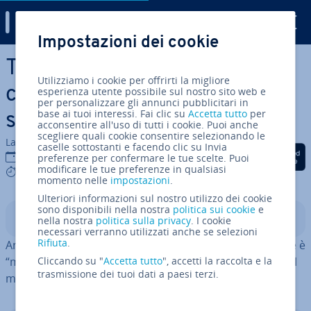
Digital Guide
Impostazioni dei cookie
Vai al contenuto prin­ci­pa­le
Task manager di Ubuntu:
Utilizziamo i cookie per offrirti la migliore
come aprire il monitor di
esperienza utente possibile sul nostro sito web e
per personalizzare gli annunci pubblicitari in
base ai tuoi interessi. Fai clic su
Accetta tutto
per
sistema in Linux
acconsentire all'uso di tutti i cookie. Puoi anche
scegliere quali cookie consentire selezionando le
La redazione di IONOS
caselle sottostanti e facendo clic su Invia
Condividi via Facebook
Condividi via Twitter
Condividi via Li
19 gen 2023
preferenze per confermare le tue scelte. Puoi
modificare le tue preferenze in qualsiasi
5 mins
momento nelle
impostazioni
.
Ulteriori informazioni sul nostro utilizzo dei cookie
sono disponibili nella nostra
politica sui cookie
e
Indice
nella nostra
politica sulla privacy
. I cookie
necessari verranno utilizzati anche se selezioni
Rifiuta
.
Anche Ubuntu dispone di un task manager. Il suo nome è
“monitor di sistema” e si apre con il tasto [Windows] dal
Cliccando su "
Accetta tutto
", accetti la raccolta e la
trasmissione dei tuoi dati a paesi terzi.
menu di avvio o mediante il terminale.