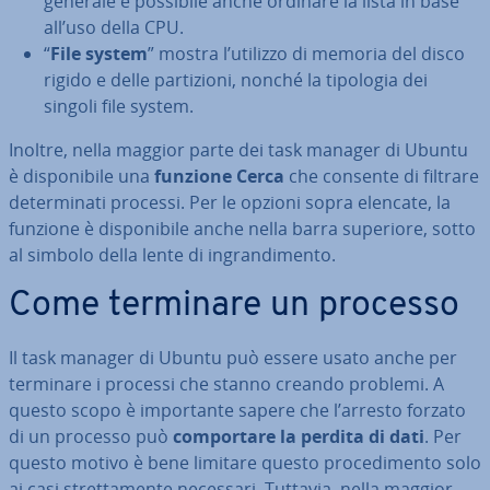
generale è possibile anche ordinare la lista in base
all’uso della CPU.
“
File system
” mostra l’utilizzo di memoria del disco
rigido e delle par­ti­zio­ni, nonché la tipologia dei
singoli file system.
Inoltre, nella maggior parte dei task manager di Ubuntu
è di­spo­ni­bi­le una
funzione Cerca
che consente di filtrare
de­ter­mi­na­ti processi. Per le opzioni sopra elencate, la
funzione è di­spo­ni­bi­le anche nella barra superiore, sotto
al simbolo della lente di in­gran­di­men­to.
Come terminare un processo
Il task manager di Ubuntu può essere usato anche per
terminare i processi che stanno creando problemi. A
questo scopo è im­por­tan­te sapere che l’arresto forzato
di un processo può
com­por­ta­re la perdita di dati
. Per
questo motivo è bene limitare questo pro­ce­di­men­to solo
ai casi stret­ta­men­te necessari. Tuttavia, nella maggior