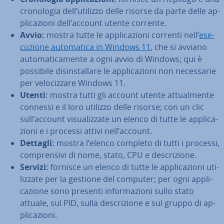
cro­no­lo­gia dell’utilizzo delle risorse da parte delle ap­
pli­ca­zio­ni dell’account utente corrente.
Avvio:
mostra tutte le ap­pli­ca­zio­ni correnti nell’
ese­
cu­zio­ne au­to­ma­ti­ca in Windows 11
, che si avviano
au­to­ma­ti­ca­men­te a ogni avvio di Windows; qui è
possibile di­sin­stal­la­re le ap­pli­ca­zio­ni non ne­ces­sa­rie
per ve­lo­ciz­za­re Windows 11.
Utenti:
mostra tutti gli account utente at­tual­men­te
connessi e il loro utilizzo delle risorse; con un clic
sull’account vi­sua­liz­za­te un elenco di tutte le ap­pli­ca­
zio­ni e i processi attivi nell’account.
Dettagli:
mostra l’elenco completo di tutti i processi,
com­pren­si­vi di nome, stato, CPU e de­scri­zio­ne.
Servizi:
fornisce un elenco di tutte le ap­pli­ca­zio­ni uti­
liz­za­te per la gestione del computer; per ogni ap­pli­
ca­zio­ne sono presenti in­for­ma­zio­ni sullo stato
attuale, sul PID, sulla de­scri­zio­ne e sul gruppo di ap­
pli­ca­zio­ni.