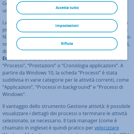
Gestione attività di Windows 11: tramite il menu Start,
Accetta tutto
una scor­cia­to­ia Windows o la finestra di dialogo Esegui.
La Gestione attività di Windows è stata svi­lup­pa­ta per la
impostazioni
prima volta nel 1996 e ri­la­scia­ta come parte di Windows
NT 4.0 e Windows 9x. Questo strumento, così come lo co­
no­scia­mo oggi, è stato integrato a partire da Windows 8,
Rifiuta
dove forniva già un
riepilogo ri­guar­dan­te CPU, RAM,
Ethernet e WLAN
e una sud­di­vi­sio­ne in schede come
“Processi”, “Pre­sta­zio­ni” o “Cro­no­lo­gia ap­pli­ca­zio­ni”. A
partire da Windows 10, la scheda “Processi” è stata
suddivisa in varie categorie per le attività correnti, come
“Ap­pli­ca­zio­ni”, “Processi in back­ground” e “Processi di
Windows”.
Il vantaggio dello strumento Gestione attività: è possibile
vi­sua­liz­za­re i dettagli dei processi o terminare le attività
se­le­zio­na­te, se ne­ces­sa­rio. Il task manager (come è
chiamato in inglese) è quindi pratico per
ve­lo­ciz­za­re