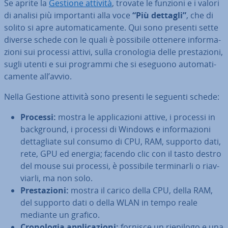
Se aprite la
Gestione attività
, trovate le funzioni e i valori
di analisi più im­por­tan­ti alla voce
“Più dettagli”
, che di
solito si apre au­to­ma­ti­ca­men­te. Qui sono presenti sette
diverse schede con le quali è possibile ottenere in­for­ma­
zio­ni sui processi attivi, sulla cro­no­lo­gia delle pre­sta­zio­ni,
sugli utenti e sui programmi che si eseguono au­to­ma­ti­
ca­men­te all’avvio.
Nella Gestione attività sono presenti le seguenti schede:
Processi:
mostra le ap­pli­ca­zio­ni attive, i processi in
back­ground, i processi di Windows e in­for­ma­zio­ni
det­ta­glia­te sul consumo di CPU, RAM, supporto dati,
rete, GPU ed energia; facendo clic con il tasto destro
del mouse sui processi, è possibile ter­mi­nar­li o riav­
viar­li, ma non solo.
Pre­sta­zio­ni:
mostra il carico della CPU, della RAM,
del supporto dati o della WLAN in tempo reale
mediante un grafico.
Cro­no­lo­gia ap­pli­ca­zio­ni:
fornisce un riepilogo e una