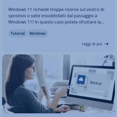
Windows 11 richiede troppe risorse sul vostro di­
spo­si­ti­vo o siete in­sod­di­sfat­ti dal passaggio a
Windows 11? In questo caso potete sfruttare la
pos­si­bi­li­tà di fare il downgrade da Windows 11 e
Tutorial
Windows
tornare alla versione pre­ce­den­te. In questo
articolo scoprite come funziona tutto ciò e…
Leggi di più