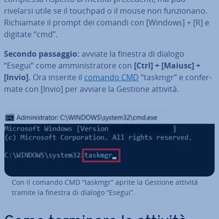
rivelarsi utile se il touchpad o il mouse non fun­zio­na­no.
Ri­chia­ma­te il prompt dei comandi con [Windows] + [R] e
digitate “cmd”.
Secondo passaggio:
avviate la finestra di dialogo
“Esegui” come am­mi­ni­stra­to­re con
[Ctrl] + [Maiusc] +
[Invio].
Ora inserite il
comando CMD
“taskmgr” e con­fer­
ma­te con [Invio] per avviare la Gestione attività.
Con il comando CMD “taskmgr” aprite la Gestione attività
tramite la finestra di dialogo “Esegui”.