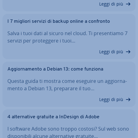
Leggi di più
I 7 migliori servizi di backup online a confronto
Salva i tuoi dati al sicuro nel cloud. Ti pre­sen­tia­mo 7
servizi per pro­teg­ge­re i tuoi…
Leggi di più
Ag­gior­na­men­to a Debian 13: come funziona
Questa guida ti mostra come eseguire un ag­gior­na­
men­to a Debian 13, preparare il tuo…
Leggi di più
4 al­ter­na­ti­ve gratuite a InDesign di Adobe
I software Adobe sono troppo costosi? Sul web sono
di­spo­ni­bi­li alcune al­ter­na­ti­ve gratuite…