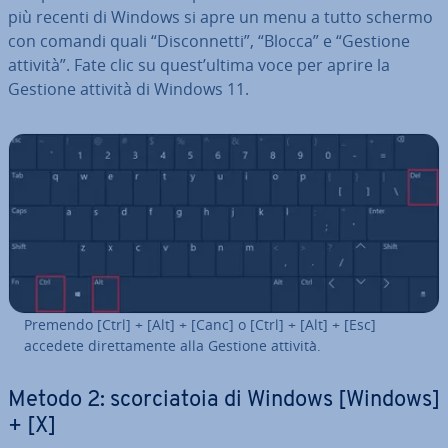
più recenti di Windows si apre un menu a tutto schermo
con comandi quali “Di­scon­net­ti”, “Blocca” e “Gestione
attività”. Fate clic su quest’ultima voce per aprire la
Gestione attività di Windows 11.
Premendo [Ctrl] + [Alt] + [Canc] o [Ctrl] + [Alt] + [Esc]
accedete di­ret­ta­men­te alla Gestione attività.
Metodo 2: scor­cia­to­ia di Windows [Windows]
+ [X]