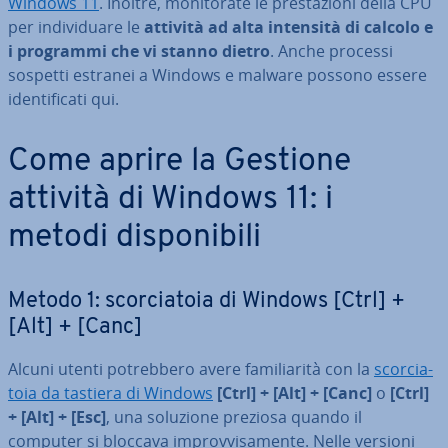
Windows 11
. Inoltre, mo­ni­to­ra­te le pre­sta­zio­ni della CPU
per in­di­vi­dua­re le
attività ad alta intensità di calcolo e
i programmi che vi stanno dietro
. Anche processi
sospetti estranei a Windows e malware possono essere
iden­ti­fi­ca­ti qui.
Come aprire la Gestione
attività di Windows 11: i
metodi di­spo­ni­bi­li
Metodo 1: scor­cia­to­ia di Windows [Ctrl] +
[Alt] + [Canc]
Alcuni utenti po­treb­be­ro avere fa­mi­lia­ri­tà con la
scor­cia­
to­ia da tastiera di Windows
[Ctrl] + [Alt] + [Canc]
o
[Ctrl]
+ [Alt] + [Esc]
, una soluzione preziosa quando il
computer si bloccava im­prov­vi­sa­men­te. Nelle versioni