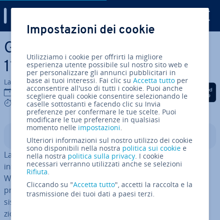
Digital Guide
Impostazioni dei cookie
Vai al contenuto prin­ci­pa­le
Gestione attività di Windows
Utilizziamo i cookie per offrirti la migliore
11: de­fi­ni­zio­ne e ap­pli­ca­zio­ne
esperienza utente possibile sul nostro sito web e
per personalizzare gli annunci pubblicitari in
base ai tuoi interessi. Fai clic su
Accetta tutto
per
La redazione di IONOS
acconsentire all'uso di tutti i cookie. Puoi anche
Condividi via Facebook
Condividi via Twitter
Condividi via Li
07 ago 2023
scegliere quali cookie consentire selezionando le
6 mins
caselle sottostanti e facendo clic su Invia
preferenze per confermare le tue scelte. Puoi
modificare le tue preferenze in qualsiasi
momento nelle
impostazioni
.
Indice
Ulteriori informazioni sul nostro utilizzo dei cookie
sono disponibili nella nostra
politica sui cookie
e
La Gestione attività di Windows 11 è uno strumento
nella nostra
politica sulla privacy
. I cookie
necessari verranno utilizzati anche se selezioni
interno di Microsoft che fa parte del sistema operativo
Rifiuta
.
Windows. Fornisce un comodo riepilogo di tutti i
Cliccando su "
Accetta tutto
", accetti la raccolta e la
processi e programmi in ese­cu­zio­ne e aiuta a gestire i
trasmissione dei tuoi dati a paesi terzi.
sistemi, a terminare le attività e ad ana­liz­za­re le pre­sta­
zio­ni del sistema. Esistono diversi modi per aprire la