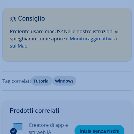
Consiglio
Preferite usare macOS? Nelle nostre istru­zio­ni vi
spie­ghia­mo come aprire il
Mo­ni­to­rag­gio attività
sul Mac
Tag correlati
Tutorial
Windows
Vai al menu prin­ci­pa­le
Prodotti correlati
Creatore di app e
Inizia senza rischi
siti web IA