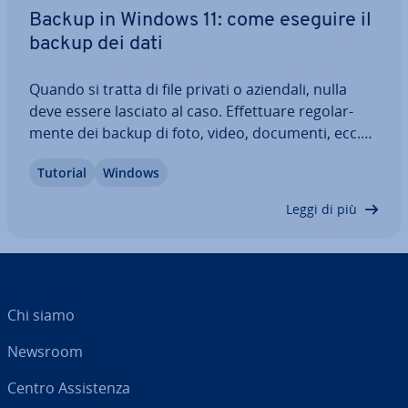
Backup in Windows 11: come eseguire il
backup dei dati
Quando si tratta di file privati o aziendali, nulla
deve essere lasciato al caso. Ef­fet­tua­re re­go­lar­
men­te dei backup di foto, video, documenti, ecc.
aiuta a essere preparati a qualsiasi avversità. In
Tutorial
Windows
questo articolo vi spie­ghia­mo come creare un
backup dell’intero sistema o di…
Leggi di più
Chi siamo
Newsroom
Centro As­si­sten­za