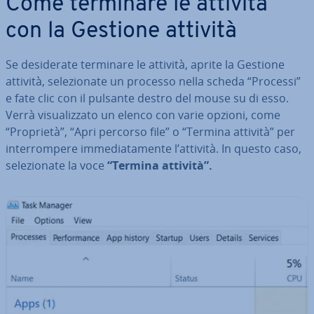
Come terminare le attività
con la Gestione attività
Se de­si­de­ra­te terminare le attività, aprite la Gestione
attività, se­le­zio­na­te un processo nella scheda “Processi”
e fate clic con il pulsante destro del mouse su di esso.
Verrà vi­sua­liz­za­to un elenco con varie opzioni, come
“Proprietà”, “Apri percorso file” o “Termina attività” per
in­ter­rom­pe­re im­me­dia­ta­men­te l’attività. In questo caso,
se­le­zio­na­te la voce
“Termina attività”.