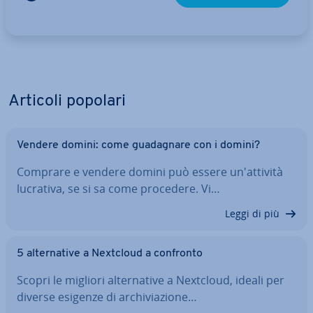
Articoli popolari
Vendere domini: come gua­da­gna­re con i domini?
Comprare e vendere domini può essere un'at­ti­vi­tà
lucrativa, se si sa come procedere. Vi…
Leggi di più
5 al­ter­na­ti­ve a Nextcloud a confronto
Scopri le migliori al­ter­na­ti­ve a Nextcloud, ideali per
diverse esigenze di ar­chi­via­zio­ne…