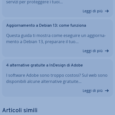
servizi per pro­teg­ge­re i tuoi…
Leggi di più
Ag­gior­na­men­to a Debian 13: come funziona
Questa guida ti mostra come eseguire un ag­gior­na­
men­to a Debian 13, preparare il tuo…
Leggi di più
4 al­ter­na­ti­ve gratuite a InDesign di Adobe
I software Adobe sono troppo costosi? Sul web sono
di­spo­ni­bi­li alcune al­ter­na­ti­ve gratuite…
Leggi di più
Articoli simili