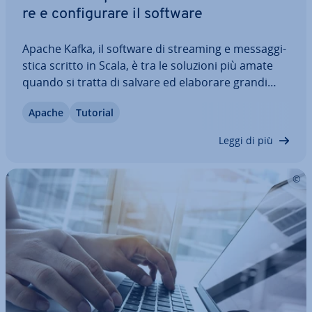
re e con­fi­gu­ra­re il software
Apache Kafka, il software di streaming e mes­sag­gi­
sti­ca scritto in Scala, è tra le soluzioni più amate
quando si tratta di salvare ed elaborare grandi
flussi di dati in maniera ef­fi­cien­te. In questo
Apache
Tutorial
tutorial di Kafka potrete scoprire quali sono i
requisiti per l’uso di questo…
Leggi di più