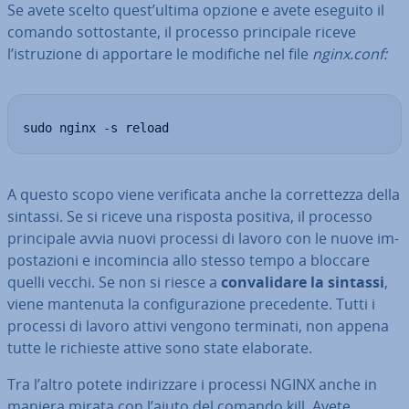
Se avete scelto quest’ultima opzione e avete eseguito il
comando sot­to­stan­te, il processo prin­ci­pa­le riceve
l’istru­zio­ne di apportare le modifiche nel file
nginx.conf:
sudo nginx -s reload
A questo scopo viene ve­ri­fi­ca­ta anche la cor­ret­tez­za della
sintassi. Se si riceve una risposta positiva, il processo
prin­ci­pa­le avvia nuovi processi di lavoro con le nuove im­
po­sta­zio­ni e in­co­min­cia allo stesso tempo a bloccare
quelli vecchi. Se non si riesce a
con­va­li­da­re la sintassi
,
viene mantenuta la con­fi­gu­ra­zio­ne pre­ce­den­te. Tutti i
processi di lavoro attivi vengono terminati, non appena
tutte le richieste attive sono state elaborate.
Tra l’altro potete in­di­riz­za­re i processi NGINX anche in
maniera mirata con l’aiuto del comando kill. Avete