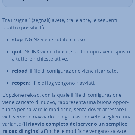
Tra i “signal” (segnali) avete, tra le altre, le seguenti
quattro pos­si­bi­li­tà:
stop
: NGINX viene subito chiuso.
quit
: NGINX viene chiuso, subito dopo aver risposto
a tutte le richieste attive.
reload
: il file di con­fi­gu­ra­zio­ne viene ri­ca­ri­ca­to.
reopen
: i file di log vengono riavviati.
L’opzione reload, con la quale il file di con­fi­gu­ra­zio­ne
viene caricato di nuovo, rap­pre­sen­ta una buona op­por­
tu­ni­tà per salvare le modifiche, senza dover arrestare il
web server o riav­viar­lo. In ogni caso dovete scegliere una
variante (
il riavvio completo del server o un semplice
reload di nginx
) affinché le modifiche vengano salvate.