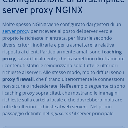
Con­fi­gu­ra­zio­ne di un semplice
server proxy NGINX
Molto spesso NGINX viene con­fi­gu­ra­to dai gestori di un
server proxy
per ricevere al posto del server vero e
proprio le richieste in entrata, per filtrarle secondo
diversi criteri, inol­trar­le e per tra­smet­te­re la relativa
risposta ai client. Par­ti­co­lar­men­te amati sono i
caching
proxy
, salvati lo­cal­men­te, che tra­smet­to­no di­ret­ta­men­te
i contenuti statici e rein­di­riz­za­no solo tutte le ulteriori
richieste al server. Allo stesso modo, molto diffusi sono i
proxy firewall
, che filtrano ul­te­rior­men­te le con­nes­sio­ni
non sicure o in­de­si­de­ra­te. Nell’esempio seguente ci sono
i caching proxy sopra citati, che mostrano le immagini
richieste sulla cartella locale e che do­vreb­be­ro inoltrare
tutte le ulteriori richieste al web server. Nel primo
passaggio definite nel
nginx.conf
il server prin­ci­pa­le: