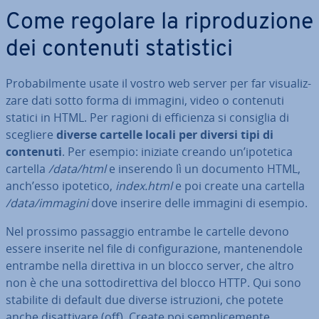
Come regolare la ri­pro­du­zio­ne
dei contenuti sta­ti­sti­ci
Pro­ba­bil­men­te usate il vostro web server per far vi­sua­liz­
za­re dati sotto forma di immagini, video o contenuti
statici in HTML. Per ragioni di ef­fi­cien­za si consiglia di
scegliere
diverse cartelle locali per diversi tipi di
contenuti
. Per esempio: iniziate creando un’ipotetica
cartella
/data/html
e inserendo lì un documento HTML,
anch’esso ipotetico,
index.html
e poi create una cartella
/data/immagini
dove inserire delle immagini di esempio.
Nel prossimo passaggio entrambe le cartelle devono
essere inserite nel file di con­fi­gu­ra­zio­ne, man­te­nen­do­le
entrambe nella direttiva in un blocco server, che altro
non è che una sot­to­di­ret­ti­va del blocco HTTP. Qui sono
stabilite di default due diverse istru­zio­ni, che potete
anche di­sat­ti­va­re (off). Create poi sem­pli­ce­men­te