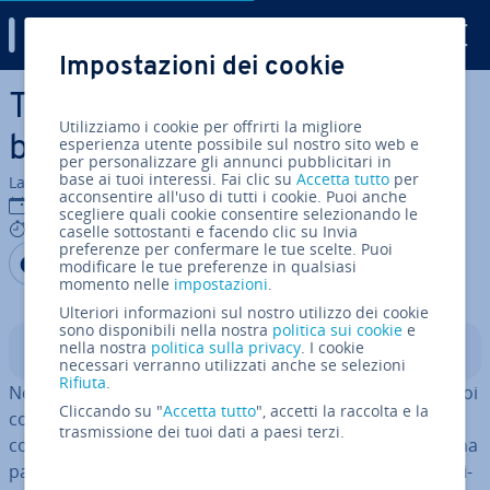
Digital Guide
Impostazioni dei cookie
Vai al contenuto prin­ci­pa­le
Tutorial NGINX: i comandi
Utilizziamo i cookie per offrirti la migliore
base e le con­fi­gu­ra­zio­ni
esperienza utente possibile sul nostro sito web e
per personalizzare gli annunci pubblicitari in
base ai tuoi interessi. Fai clic su
Accetta tutto
per
La redazione di IONOS
acconsentire all'uso di tutti i cookie. Puoi anche
03 mar 2023
scegliere quali cookie consentire selezionando le
5 mins
caselle sottostanti e facendo clic su Invia
preferenze per confermare le tue scelte. Puoi
Condividi via Facebook
Condividi via Twitter
Condividi via LinkedIN
Aggiungi come fonte
modificare le tue preferenze in qualsiasi
preferita su Google
momento nelle
impostazioni
.
Ulteriori informazioni sul nostro utilizzo dei cookie
sono disponibili nella nostra
politica sui cookie
e
nella nostra
politica sulla privacy
. I cookie
Indice
necessari verranno utilizzati anche se selezioni
Rifiuta
.
Nel nostro articolo di base abbiamo già riassunto per voi
Cliccando su "
Accetta tutto
", accetti la raccolta e la
cosa sia
NGINX
, come in­stal­lar­lo sul vostro sistema e
trasmissione dei tuoi dati a paesi terzi.
come con­fi­gu­rar­lo. Nel seguente tutorial, vi offriamo una
pa­no­ra­mi­ca sui comandi base e sulle pos­si­bi­li­tà di con­fi­