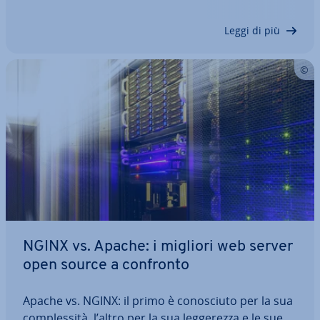
e le esigenze degli utenti hanno cambiato ra­di­cal­
men­te questa…
Leggi di più
NGINX vs. Apache: i migliori web server
open source a confronto
Apache vs. NGINX: il primo è co­no­sciu­to per la sua
com­ples­si­tà, l’altro per la sua leg­ge­rez­za e le sue