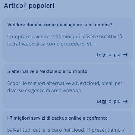
Articoli popolari
Vendere domini: come gua­da­gna­re con i domini?
Comprare e vendere domini può essere un'at­ti­vi­tà
lucrativa, se si sa come procedere. Vi…
Leggi di più
5 al­ter­na­ti­ve a Nextcloud a confronto
Scopri le migliori al­ter­na­ti­ve a Nextcloud, ideali per
diverse esigenze di ar­chi­via­zio­ne…
Leggi di più
I 7 migliori servizi di backup online a confronto
Salva i tuoi dati al sicuro nel cloud. Ti pre­sen­tia­mo 7