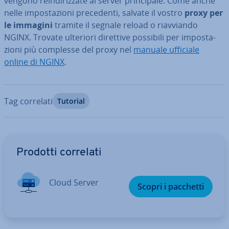
vengono rein­di­riz­za­te al server prin­ci­pa­le. Come anche
nelle im­po­sta­zio­ni pre­ce­den­ti, salvate il vostro
proxy per
le immagini
tramite il
segnale reload o riav­vian­do
NGINX. Trovate ulteriori direttive possibili per im­po­sta­
zio­ni più complesse del proxy nel
manuale ufficiale
online di NGINX
.
Tag correlati
Tutorial
Vai al menu prin­ci­pa­le
Prodotti correlati
Cloud Server
Scopri i pacchetti