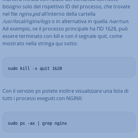
bisogno solo del ri­spet­ti­vo ID del processo, che trovate
nel file
nginx.pid
all’interno della cartella
/usr/local/nginx/logs
o in al­ter­na­ti­va in quella
/var/run
.
Ad esempio, se il processo prin­ci­pa­le ha l’ID 1628, può
essere terminato con kill e con il segnale quit, come
mostrato nella stringa qui sotto:
sudo kill -s quit 1628
Con il servizio ps potete inoltre vi­sua­liz­za­re una lista di
tutti i processi eseguiti con NGINX:
sudo ps -ax | grep nginx