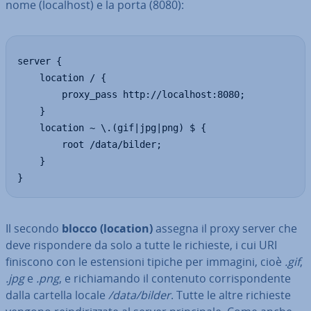
nome (localhost) e la porta (8080):
server {

    location / {

        proxy_pass http://localhost:8080;

    }

    location ~ \.(gif|jpg|png) $ {

        root /data/bilder;

    }

}
Il secondo
blocco (location)
assegna il proxy server che
deve ri­spon­de­re da solo a tutte le richieste, i cui URI
finiscono con le esten­sio­ni tipiche per immagini, cioè
.gif
,
.jpg
e
.png
, e ri­chia­man­do il contenuto cor­ri­spon­den­te
dalla cartella locale
/data/bilder
. Tutte le altre richieste