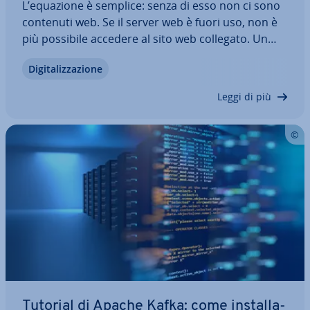
L’equazione è semplice: senza di esso non ci sono
contenuti web. Se il server web è fuori uso, non è
più possibile accedere al sito web collegato. Un
server web consente a una presenza online di
Di­gi­ta­liz­za­zio­ne
accedere a internet. Ma come funziona nel
dettaglio? Quali funzioni offrono i…
Leggi di più
Tutorial di Apache Kafka: come in­stal­la­