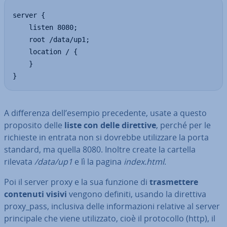
server {

    listen 8080;

    root /data/up1;

    location / {

    }

}
A dif­fe­ren­za dell’esempio pre­ce­den­te, usate a questo
proposito delle
liste con delle direttive
, perché per le
richieste in entrata non si dovrebbe uti­liz­za­re la porta
standard, ma quella 8080. Inoltre create la cartella
rilevata
/data/up1
e lì la pagina
index.html
.
Poi il server proxy e la sua funzione di
tra­smet­te­re
contenuti visivi
vengono definiti, usando la direttiva
proxy_pass, inclusiva delle in­for­ma­zio­ni relative al server
prin­ci­pa­le che viene uti­liz­za­to, cioè il pro­to­col­lo (http), il