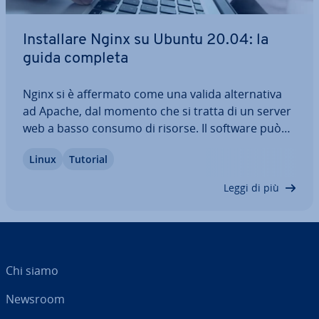
In­stal­la­re Nginx su Ubuntu 20.04: la
guida completa
Nginx si è affermato come una valida al­ter­na­ti­va
ad Apache, dal momento che si tratta di un server
web a basso consumo di risorse. Il software può
essere in­stal­la­to e gestito in modo facile e veloce
Linux
Tutorial
su Ubuntu 20.04. In questo articolo vi spie­ghia­mo
come funziona l’in­stal­la­zio­ne e…
Leggi di più
Chi siamo
Newsroom