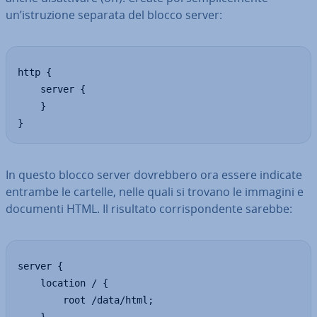
un’istru­zio­ne separata del blocco server:
http {

    server {

    }

}
In questo blocco server do­vreb­be­ro ora essere indicate
entrambe le cartelle, nelle quali si trovano le immagini e
documenti HTML. Il risultato cor­ri­spon­den­te sarebbe:
server {

    location / {

        root /data/html;
