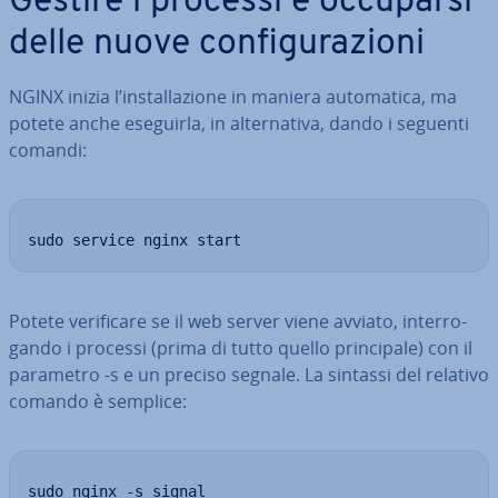
Gestire i processi e occuparsi
delle nuove con­fi­gu­ra­zio­ni
NGINX inizia l’in­stal­la­zio­ne in maniera au­to­ma­ti­ca, ma
potete anche eseguirla, in al­ter­na­ti­va, dando i seguenti
comandi:
sudo service nginx start
Potete ve­ri­fi­ca­re se il web server viene avviato, in­ter­ro­
gan­do i processi (prima di tutto quello prin­ci­pa­le) con il
parametro -s e un preciso segnale. La sintassi del relativo
comando è semplice:
sudo nginx -s signal