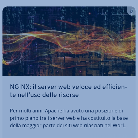
NGINX: il server web veloce ed ef­fi­cien­
te nell’uso delle risorse
Per molti anni, Apache ha avuto una posizione di
primo piano tra i server web e ha co­sti­tui­to la base
della maggior parte dei siti web ri­la­scia­ti nel World
Wide Web. Le alte per­for­man­ce richieste ai siti web