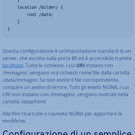
    }

    location /bilder/ {

        root /data;

    }

}
Questa con­fi­gu­ra­zio­ne è un’im­po­sta­zio­ne standard di un
server, che ascolta sulla porta 80 ed è ac­ces­si­bi­le tramite
localhost
. Tutte le richieste, i cui
URI
iniziano con
/immagini/
, vengono ora richiesti come file dalla cartella
/data/immagini
. Se non esiste il file cor­ri­spon­den­te,
compare un avviso di errore. Tutti gli eventi NGINX, i cui
URI non iniziano con
/immagini/
, vengono inoltrati nella
cartella
/data/html.
Alla fine ri­ca­ri­ca­te o riavviate NGINX per apportare le
modifiche.