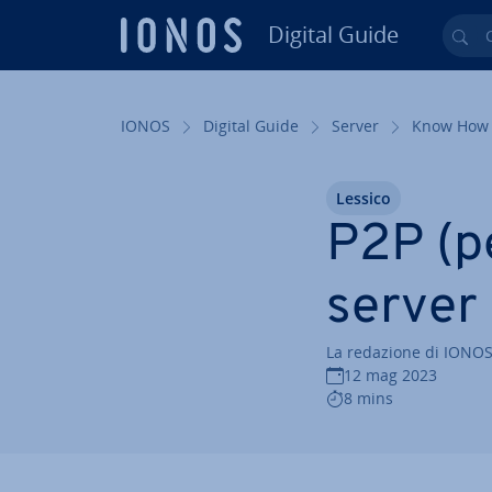
Digital Guide
Cer
Vai al contenuto prin­ci­pa­le
IONOS
Digital Guide
Server
Know How
Lessico
P2P (pe
server
La redazione di IONO
12 mag 2023
8 mins