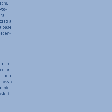
schi,
-to-
tra
­za­ti a
na base
e­cen­
al­men­
co­lar­
­sco­no
arghezza
m­mi­ni­
sfe­ri­