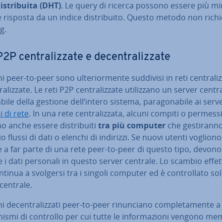
­stri­bui­ta (DHT)
. Le query di ricerca possono essere più mi
 risposta da un indice di­stri­bui­to. Questo metodo non rich
g.
2P cen­tra­liz­za­te e de­cen­tra­liz­za­te
i peer-to-peer sono ul­te­rior­men­te suddivisi in reti cen­tra­liz­
ra­liz­za­te. Le reti P2P cen­tra­liz­za­te uti­liz­za­no un server centr
bi­le della gestione dell’intero sistema, pa­ra­go­na­bi­le ai serv
pi di rete
. In una rete cen­tra­liz­za­ta, alcuni compiti o permess
 anche essere di­stri­bui­ti
tra più computer
che ge­sti­ran­n
 flussi di dati o elenchi di indirizzi. Se nuovi utenti vogliono
 a far parte di una rete peer-to-peer di questo tipo, devono
e i dati personali in questo server centrale. Lo scambio effet
ntinua a svolgersi tra i singoli computer ed è con­trol­la­to so
centrale.
i de­cen­tra­liz­za­ti peer-to-peer ri­nun­cia­no com­ple­ta­men­te a 
ni­smi di controllo per cui tutte le in­for­ma­zio­ni vengono me­m