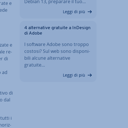
Debian 13, preparare il tuo…
rate e
iede
Leggi di più
4 al­ter­na­ti­ve gratuite a InDesign
di Adobe
I software Adobe sono troppo
za­te e
costosi? Sul web sono di­spo­ni­
ale re­
bi­li alcune al­ter­na­ti­ve
er di
gratuite…
i
o ad
Leggi di più
tivo di
lo dal
tutti i
o­riz­