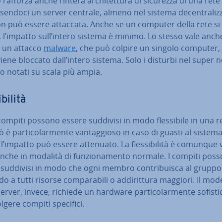
rafforza anche l’intera ar­chi­tet­tu­ra di sicurezza di una rete
endoci un server centrale, almeno nel sistema de­cen­tra­liz­za
on può essere attaccata. Anche se un computer della rete si
 l’impatto sull’intero sistema è minimo. Lo stesso vale anch
i un attacco
malware
, che può colpire un singolo computer,
viene bloccato dall’intero sistema. Solo i disturbi nel super 
o notati su scala più ampia.
bi­li­tà
 compiti possono essere suddivisi in modo fles­si­bi­le in una r
ò è par­ti­co­lar­men­te van­tag­gio­so in caso di guasti al sistema
l’impatto può essere attenuato. La fles­si­bi­li­tà è comunque 
anche in modalità di fun­zio­na­men­to normale. I compiti pos
 suddivisi in modo che ogni membro con­tri­bui­sca al gruppo
o a tutti risorse com­pa­ra­bi­li o ad­di­rit­tu­ra maggiori. Il mod
erver, invece, richiede un hardware par­ti­co­lar­men­te so­fi­sti­
lgere compiti specifici.