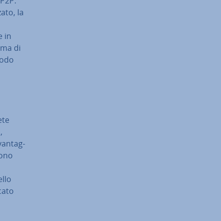
 P2P.
­to, la
e in
 ma di
nodo
ete
,
van­tag­
sono
ello
ca­to