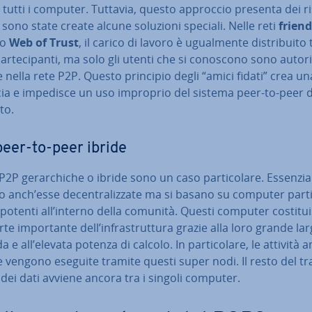
u tutti i computer. Tuttavia, questo approccio presenta dei ri
 sono state create alcune soluzioni speciali. Nelle reti
friend
o
Web of Trust
, il carico di lavoro è ugual­men­te di­stri­bui­to 
par­te­ci­pan­ti, ma solo gli utenti che si conoscono sono au­to­riz
 nella rete P2P. Questo principio degli “amici fidati” crea u
cia e impedisce un uso improprio del sistema peer-to-peer d
­to.
peer-to-peer ibride
P2P ge­rar­chi­che o ibride sono un caso par­ti­co­la­re. Es­sen­zi
o anch’esse de­cen­tra­liz­za­te ma si basano su computer par­ti­
potenti all’interno della comunità. Questi computer co­sti­tui
te im­por­tan­te dell’in­fra­strut­tu­ra grazie alla loro grande l
 e all’elevata potenza di calcolo. In par­ti­co­la­re, le attività a
­ve vengono eseguite tramite questi super nodi. Il resto del tra­
dei dati avviene ancora tra i singoli computer.