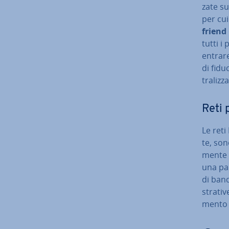
za­te s
per cui
friend
tutti i 
entrare
di fidu
tra­liz­za
Reti 
Le reti 
te, son
men­te 
una par
di banda
stra­ti
men­to 