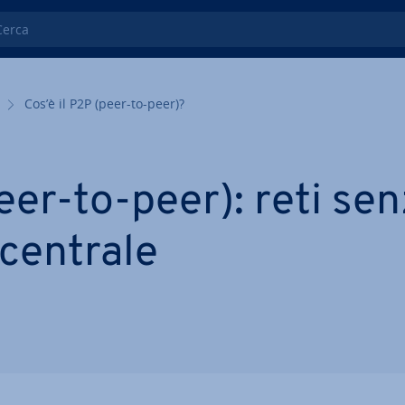
ca
Cos’è il P2P (peer-to-peer)?
er-to-peer): reti se
 centrale
S