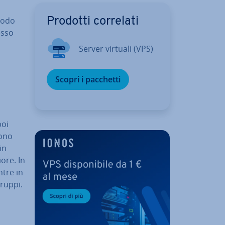
 modo
Prodotti correlati
esso
Server virtuali (VPS)
Scopri i pacchetti
poi
sono
 in
iore. In
ntre in
gruppi.