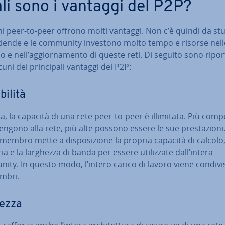
li sono i vantaggi del P2P?
mi peer-to-peer offrono molti vantaggi. Non c’è quindi da stu
aziende e le community investono molto tempo e risorse nel
o e nell’ag­gior­na­men­to di queste reti. Di seguito sono ripor
cuni dei prin­ci­pa­li vantaggi del P2P:
bi­li­tà
ia, la capacità di una rete peer-to-peer è il­li­mi­ta­ta. Più com
ten­go­no alla rete, più alte possono essere le sue pre­sta­zio­ni
embro mette a di­spo­si­zio­ne la propria capacità di calcolo,
 e la larghezza di banda per essere uti­liz­za­te dall’intera
ity. In questo modo, l’intero carico di lavoro viene condivi
mbri.
rezza