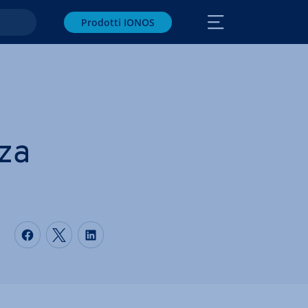
Prodotti IONOS
nza
Condividi via Facebook
Condividi via Twitter
Condividi via LinkedIN