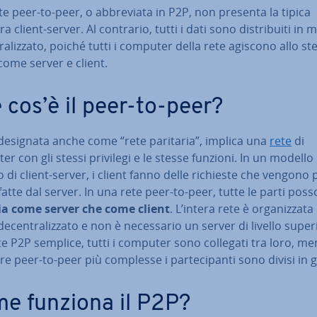
e peer-to-peer, o ab­bre­via­ta in P2P, non presenta la tipica
ra client-server. Al contrario, tutti i dati sono di­stri­bui­ti in
tra­liz­za­to, poiché tutti i computer della rete agiscono allo st
ome server e client.
 cos’è il peer-to-peer?
 designata anche come “rete paritaria”, implica una
rete
di
r con gli stessi privilegi e le stesse funzioni. In un modello
o di client-server, i client fanno delle richieste che vengono 
sfat­te dal server. In una rete peer-to-peer, tutte le parti pos
ia come server che come client
. L’intera rete è or­ga­niz­za­ta
­cen­tra­liz­za­to e non è ne­ces­sa­rio un server di livello super
e P2P semplice, tutti i computer sono collegati tra loro, me
re peer-to-peer più complesse i par­te­ci­pan­ti sono divisi in 
e funziona il P2P?