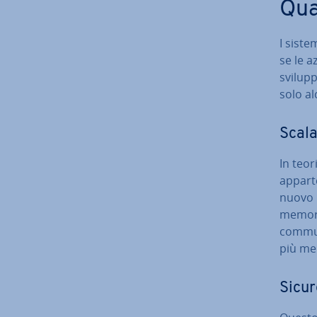
Qua
I siste
se le 
svilupp
solo al
Sca­la­
In teor
ap­par­
nuovo m
memoria
commun
più me
Sicu