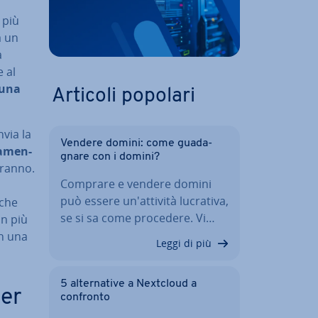
 più
a un
a
e al
n una
Articoli popolari
nvia la
Vendere domini: come gua­da­
a­men­
gna­re con i domini?
­ran­no.
Comprare e vendere domini
può essere un'at­ti­vi­tà lucrativa,
 che
se si sa come procedere. Vi…
in più
in una
Leggi di più
5 al­ter­na­ti­ve a Nextcloud a
eer
confronto