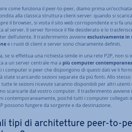
pire come funziona il peer-to-peer, diamo prima un’occhiata
fon­di­ta alla classica struttura client-server: quando si scaric
 apre il browser, si visita il sito web cor­ri­spon­den­te e si fa un
a al server. Il server fornisce il file de­si­de­ra­to e lo tra­sfe­ri­sc
r dell’utente. Il tra­sfe­ri­men­to avviene
esclu­si­va­men­te i
one
e i ruoli di client e server sono chia­ra­men­te definiti.
a, se si effettua una richiesta simile in una rete P2P, non si i
ta a un server centrale ma a
più computer con­tem­po­ra­ne
ti i computer o peer che di­spon­go­no di questi dati ve li for­ni
tà state sca­ri­can­do sezioni separate da più fonti. Allo stesso
tutte le sezioni ricevute saranno di­spo­ni­bi­li per altri utenti
o sca­ri­car­le dal vostro computer. Il tra­sfe­ri­men­to avviene 
ni con­tem­po­ra­nea­men­te, poiché tutti i computer collegati 
P possono fungere da sorgente e da de­sti­na­zio­ne.
i tipi di ar­chi­tet­tu­re peer-to-p