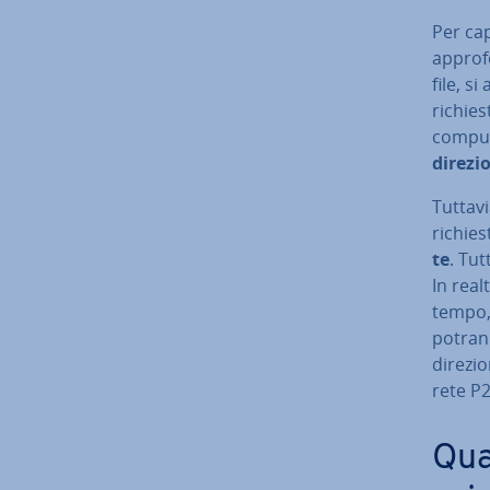
Per ca
ap­pro­
file, si
richiest
compute
direzi
Tuttavi
richies
te
. Tut
In real
tempo, 
potrann
direzio
rete P2
Qual