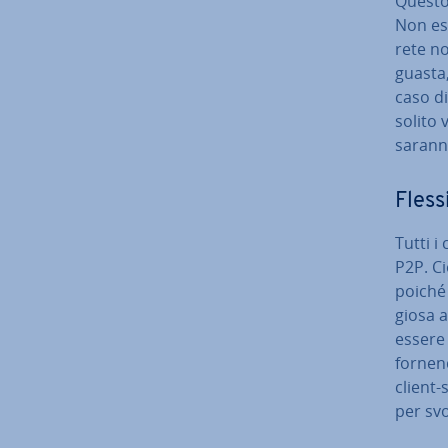
Questo 
Non ess
rete n
guasta,
caso d
solito 
sarann
Fles­si­
Tutti i
P2P. Ci
poiché 
gio­sa 
essere
fornend
client-s
per svo