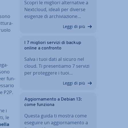
Scopri le migliori al­ter­na­ti­ve a
Nextcloud, ideali per diverse
ossono
esigenze di ar­chi­via­zio­ne…
­tu­ra­
Leggi di più
 ruolo
I 7 migliori servizi di backup
online a confronto
Salva i tuoi dati al sicuro nel
e­ga­
cloud. Ti pre­sen­tia­mo 7 servizi
ossono
per pro­teg­ge­re i tuoi…
eer fun­
Leggi di più
s­sa­rio
te P2P.
Ag­gior­na­men­to a Debian 13:
come funziona
he i
Questa guida ti mostra come
i, le
eseguire un ag­gior­na­men­to a
bella