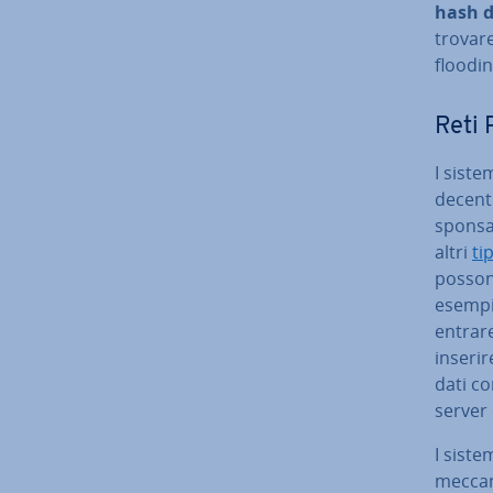
hash di
trovare
floodin
Reti P
I sistem
de­cen­t
spon­sa­
altri
ti
possono
esempio
entrare
inserir
dati co
server 
I sistem
mec­ca­