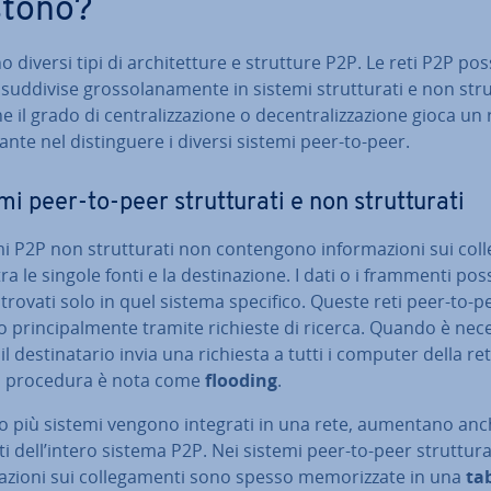
stono?
o diversi tipi di ar­chi­tet­tu­re e strutture P2P. Le reti P2P p
suddivise gros­so­la­na­men­te in sistemi strut­tu­ra­ti e non strut
e il grado di cen­tra­liz­za­zio­ne o de­cen­tra­liz­za­zio­ne gioca un
tan­te nel di­stin­gue­re i diversi sistemi peer-to-peer.
i peer-to-peer strut­tu­ra­ti e non strut­tu­ra­ti
i P2P non strut­tu­ra­ti non con­ten­go­no in­for­ma­zio­ni sui col­l
tra le singole fonti e la de­sti­na­zio­ne. I dati o i frammenti p
trovati solo in quel sistema specifico. Queste reti peer-to-p
no prin­ci­pal­men­te tramite richieste di ricerca. Quando è ne­ce
 il de­sti­na­ta­rio invia una richiesta a tutti i computer della re
 procedura è nota come
flooding
.
 più sistemi vengono integrati in una rete, aumentano anc
ti dell’intero sistema P2P. Nei sistemi peer-to-peer strut­tu­ra­t
ma­zio­ni sui col­le­ga­men­ti sono spesso me­mo­riz­za­te in una
ta