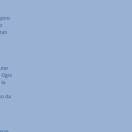
pirsi
lo
tati
puter
. Ogni
 la
so da