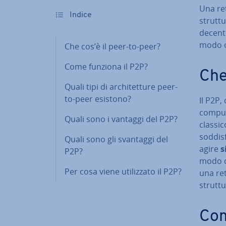
Una ret
Indice
struttu
de­cen­
modo c
Che cos’è il peer-to-peer?
Come funziona il P2P?
Che
Quali tipi di ar­chi­tet­tu­re peer-
to-peer esistono?
Il P2P,
compute
Quali sono i vantaggi del P2P?
classic
sod­di­
Quali sono gli svantaggi del
agire
s
P2P?
modo de
Per cosa viene uti­liz­za­to il P2P?
una ret
struttu
Com