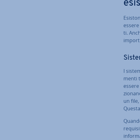
esi
Esiston
essere 
ti. Anch
im­por­
Sistem
I sistem
men­ti 
essere 
zio­na­
un file,
Questa
Quando
requisi
in­for­