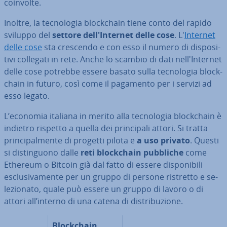
coinvolte.
Inoltre, la tec­no­lo­gia bloc­k­chain tiene conto del rapido
sviluppo del
settore del­l'In­ter­net delle cose
. L'
Internet
delle cose
sta crescendo e con esso il numero di di­spo­si­
ti­vi collegati in rete. Anche lo scambio di dati nel­l'In­ter­net
delle cose potrebbe essere basato sulla tec­no­lo­gia bloc­k­
chain in futuro, così come il pagamento per i servizi ad
esso legato.
L’economia italiana in merito alla tec­no­lo­gia bloc­k­chain è
indietro rispetto a quella dei prin­ci­pa­li attori. Si tratta
prin­ci­pal­men­te di progetti pilota e
a uso privato
. Questi
si di­stin­guo­no dalle
reti bloc­k­chain pubbliche
come
Ethereum o Bitcoin già dal fatto di essere di­spo­ni­bi­li
esclu­si­va­men­te per un gruppo di persone ristretto e se­
le­zio­na­to, quale può essere un gruppo di lavoro o di
attori all’interno di una catena di di­stri­bu­zio­ne.
Bloc­k­chain