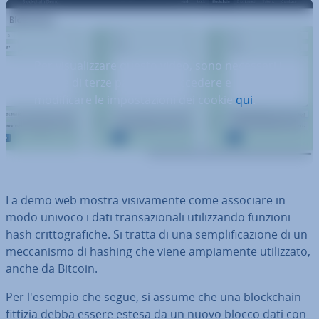
Per visualizzare questo video, sono necessari i
cookie di terze parti. Puoi accedere e
modificare le impostazioni dei cookie
qui
.
La demo web mostra vi­si­va­men­te come associare in
modo univoco i dati tran­sa­zio­na­li uti­liz­zan­do funzioni
hash crit­to­gra­fi­che. Si tratta di una sem­pli­fi­ca­zio­ne di un
mec­ca­ni­smo di hashing che viene am­pia­men­te uti­liz­za­to,
anche da Bitcoin.
Per l'esempio che segue, si assume che una bloc­k­chain
fittizia debba essere estesa da un nuovo blocco dati con­