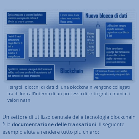
I singoli blocchi di dati di una bloc­k­chain vengono collegati
tra di loro all’interno di un processo di crit­to­gra­fia tramite i
valori hash.
Un settore di utilizzo centrale della tec­no­lo­gia bloc­k­chain
è la
do­cu­men­ta­zio­ne delle tran­sa­zio­ni
. Il seguente
esempio aiuta a rendere tutto più chiaro: