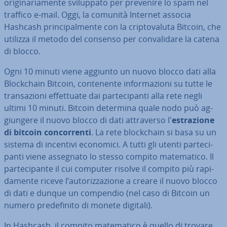
ori­gi­na­ria­men­te svi­lup­pa­to per prevenire lo spam nel
traffico e-mail. Oggi, la comunità Internet associa
Hashcash prin­ci­pal­men­te con la crip­to­va­lu­ta Bitcoin, che
utilizza il metodo del consenso per con­va­li­da­re la catena
di blocco.
Ogni 10 minuti viene aggiunto un nuovo blocco dati alla
Bloc­k­chain Bitcoin, con­te­nen­te in­for­ma­zio­ni su tutte le
tran­sa­zio­ni ef­fet­tua­te dai par­te­ci­pan­ti alla rete negli
ultimi 10 minuti. Bitcoin determina quale nodo può ag­
giun­ge­re il nuovo blocco di dati at­tra­ver­so l'
estra­zio­ne
di bitcoin con­cor­ren­ti
. La rete bloc­k­chain si basa su un
sistema di incentivi economici. A tutti gli utenti par­te­ci­
pan­ti viene assegnato lo stesso compito ma­te­ma­ti­co. Il
par­te­ci­pan­te il cui computer risolve il compito più ra­pi­
da­men­te riceve l’au­to­riz­za­zio­ne a creare il nuovo blocco
di dati e dunque un compendio (nel caso di Bitcoin un
numero pre­de­fi­ni­to di monete digitali).
In Hashcash, il compito ma­te­ma­ti­co è quello di trovare