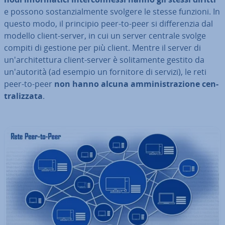
e possono so­stan­zial­men­te svolgere le stesse funzioni. In
questo modo, il principio peer-to-peer si dif­fe­ren­zia dal
modello client-server, in cui un server centrale svolge
compiti di gestione per più client. Mentre il server di
un'ar­chi­tet­tu­ra client-server è so­li­ta­men­te gestito da
un'au­to­ri­tà (ad esempio un fornitore di servizi), le reti
peer-to-peer
non hanno alcuna am­mi­ni­stra­zio­ne cen­
tra­liz­za­ta
.