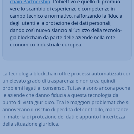
chain Part­ner­ship
. L’obiettivo è quello di pro­muo­
ve­re lo scambio di espe­rien­ze e com­pe­ten­ze in
campo tecnico e normativo, raf­for­zan­do la fiducia
degli utenti e la pro­te­zio­ne dei dati personali,
dando così nuovo slancio all’utilizzo della tec­no­lo­
gia bloc­k­chain da parte delle aziende nella rete
economico-in­du­stria­le europea.
La tec­no­lo­gia bloc­k­chain offre processi au­to­ma­tiz­za­ti con
un elevato grado di tra­spa­ren­za e non crea quindi
problemi legati al consenso. Tuttavia sono ancora poche
le aziende che danno fiducia a questa tec­no­lo­gia dal
punto di vista giuridico. Tra le maggiori pro­ble­ma­ti­che si
an­no­ve­ra­no il rischio di perdita del controllo, mancanze
in materia di pro­te­zio­ne dei dati e appunto l'in­cer­tez­za
della si­tua­zio­ne giuridica.