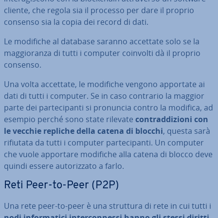
cliente, che regola sia il processo per dare il proprio
consenso sia la copia dei record di dati.
Le modifiche al database saranno accettate solo se la
mag­gio­ran­za di tutti i computer coinvolti dà il proprio
consenso.
Una volta accettate, le modifiche vengono apportate ai
dati di tutti i computer. Se in caso contrario la maggior
parte dei par­te­ci­pan­ti si pronuncia contro la modifica, ad
esempio perché sono state rilevate
con­trad­di­zio­ni con
le vecchie repliche della catena di blocchi
, questa sarà
rifiutata da tutti i computer par­te­ci­pan­ti. Un computer
che vuole apportare modifiche alla catena di blocco deve
quindi essere au­to­riz­za­to a farlo.
Reti Peer-to-Peer (P2P)
Una rete peer-to-peer è una struttura di rete in cui tutti i
nodi in­for­ma­ti­ci in­ter­con­nes­si hanno gli stessi diritti