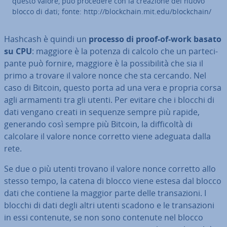
questo valore, può procedere con la creazione del nuovo
blocco di dati; fonte: http://bloc­k­chain.mit.edu/bloc­k­chain/
Hashcash è quindi un
processo di proof-of-work basato
su CPU
: maggiore è la potenza di calcolo che un par­te­ci­
pan­te può fornire, maggiore è la pos­si­bi­li­tà che sia il
primo a trovare il valore nonce che sta cercando. Nel
caso di Bitcoin, questo porta ad una vera e propria corsa
agli armamenti tra gli utenti. Per evitare che i blocchi di
dati vengano creati in sequenze sempre più rapide,
generando così sempre più Bitcoin, la dif­fi­col­tà di
calcolare il valore nonce corretto viene adeguata dalla
rete.
Se due o più utenti trovano il valore nonce corretto allo
stesso tempo, la catena di blocco viene estesa dal blocco
dati che contiene la maggior parte delle tran­sa­zio­ni. I
blocchi di dati degli altri utenti scadono e le tran­sa­zio­ni
in essi contenute, se non sono contenute nel blocco