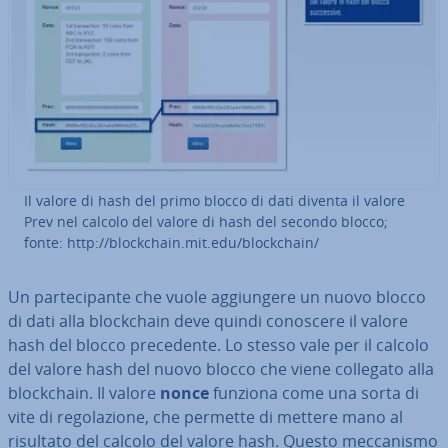
Il valore di hash del primo blocco di dati diventa il valore
Prev nel calcolo del valore di hash del secondo blocco;
fonte: http://bloc­k­chain.mit.edu/bloc­k­chain/
Un par­te­ci­pan­te che vuole ag­giun­ge­re un nuovo blocco
di dati alla bloc­k­chain deve quindi conoscere il valore
hash del blocco pre­ce­den­te. Lo stesso vale per il calcolo
del valore hash del nuovo blocco che viene collegato alla
bloc­k­chain. Il valore
nonce
funziona come una sorta di
vite di re­go­la­zio­ne, che permette di mettere mano al
risultato del calcolo del valore hash. Questo mec­ca­ni­smo