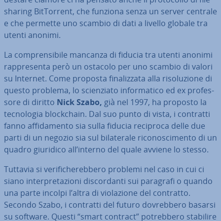
sharing Bit­Tor­rent, che funziona senza un server centrale
e che permette uno scambio di dati a livello globale tra
utenti anonimi.
La com­pren­si­bi­le mancanza di fiducia tra utenti anonimi
rap­pre­sen­ta però un ostacolo per uno scambio di valori
su Internet. Come proposta fi­na­liz­za­ta alla ri­so­lu­zio­ne di
questo problema, lo scien­zia­to in­for­ma­ti­co ed ex pro­fes­
so­re di diritto
Nick Szabo,
già nel 1997, ha proposto la
tec­no­lo­gia bloc­k­chain. Dal suo punto di vista, i contratti
fanno af­fi­da­men­to sia sulla fiducia reciproca delle due
parti di un negozio sia sul bi­la­te­ra­le ri­co­no­sci­men­to di un
quadro giuridico all’interno del quale avviene lo stesso.
Tuttavia si ve­ri­fi­che­reb­be­ro problemi nel caso in cui ci
siano in­ter­pre­ta­zio­ni di­scor­dan­ti sui paragrafi o quando
una parte incolpi l’altra di vio­la­zio­ne del contratto.
Secondo Szabo, i contratti del futuro do­vreb­be­ro basarsi
su software. Questi “smart contract” po­treb­be­ro stabilire