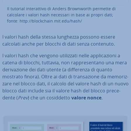
Il tutorial in­te­rat­ti­vo di Anders Bro­w­n­worth permette di
calcolare i valori hash necessari in base ai propri dati;
fonte: http://bloc­k­chain.mit.edu/hash/
I valori hash della stessa lunghezza possono essere
calcolati anche per blocchi di dati senza contenuto.
I valori hash che vengono uti­liz­za­ti nelle ap­pli­ca­zio­ni a
catena di blocchi, tuttavia, non rap­pre­sen­ta­no una mera
de­ri­va­zio­ne dei dati utente (a dif­fe­ren­za di quanto
mostrato finora). Oltre ai dati di tran­sa­zio­ne da me­mo­riz­
za­re nel blocco dati, il calcolo del valore hash di un nuovo
blocco dati include sia il valore hash del blocco pre­ce­
den­te (
Prev
) che un co­sid­det­to
valore nonce
.