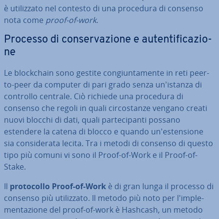
è uti­liz­za­to nel contesto di una procedura di consenso
nota come
proof-of-work
.
Processo di con­ser­va­zio­ne e au­ten­ti­fi­ca­zio­
ne
Le bloc­k­chain sono gestite con­giun­ta­men­te in reti peer-
to-peer da computer di pari grado senza un'i­stan­za di
controllo centrale. Ciò richiede una procedura di
consenso che regoli in quali cir­co­stan­ze vengano creati
nuovi blocchi di dati, quali par­te­ci­pan­ti possano
estendere la catena di blocco e quando un'e­sten­sio­ne
sia con­si­de­ra­ta lecita. Tra i metodi di consenso di questo
tipo più comuni vi sono il Proof-of-Work e il Proof-of-
Stake.
Il
pro­to­col­lo Proof-of-Work
è di gran lunga il processo di
consenso più uti­liz­za­to. Il metodo più noto per l'im­ple­
men­ta­zio­ne del proof-of-work è Hashcash, un metodo