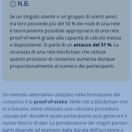
N.B.
Se un singolo utente o un gruppo di utenti amici
tra loro possiede più del 50 % dei nodi di una rete
è teo­ri­ca­men­te possibile ap­pro­priar­si di una rete
proof-of-work grazie alla capacità di calcolo messa
a di­spo­si­zio­ne. Si parla di un
attacco del 51 %
. La
sicurezza di una rete bloc­k­chain che utilizza
questo processo di consenso aumenta dunque
pro­por­zio­nal­men­te al numero dei par­te­ci­pan­ti.
Un metodo al­ter­na­ti­vo uti­liz­za­to nella for­ma­zio­ne del
consenso è la
proof-of-stake
. Nelle reti a bloc­k­chain che
vi si basano, viene uti­liz­za­ta una calcolata procedura
casuale per decidere quale par­te­ci­pan­te può generare il
nuovo blocco di dati. La pon­de­ra­zio­ne dei singoli par­te­ci­
pan­ti dipende ad esempio dalla durata del­l'i­scri­zio­ne o