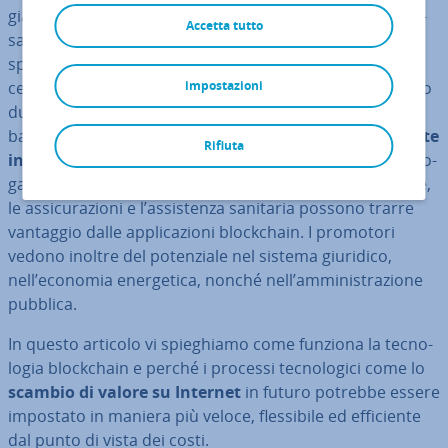
gia bloc­k­chain non hanno bisogno di stanze di com­pen­
Accetta tutto
sa­zio­ne in­ter­me­dia­rie. Le ope­ra­zio­ni di pagamento, gli
spo­sta­men­ti di capitale, i contratti, le au­ten­ti­fi­ca­zio­ni, i
cer­ti­fi­ca­ti, i diritti d’autore, i brevetti e i register possono
impostazioni
dunque essere gestiti, almeno teo­ri­ca­men­te, senza
banche, notai, af­fi­da­ta­ri o isti­tu­zio­ni statali. Un
crescente
Rifiuta
interesse nella tec­no­lo­gia bloc­k­chain
non è una pre­ro­
ga­ti­va del settore bancario: anche il campo im­mo­bi­lia­re,
le as­si­cu­ra­zio­ni e l’as­si­sten­za sanitaria possono trarre
vantaggio dalle ap­pli­ca­zio­ni bloc­k­chain. I promotori
vedono inoltre del po­ten­zia­le nel sistema giuridico,
nell’economia ener­ge­ti­ca, nonché nell’am­mi­ni­stra­zio­ne
pubblica.
In questo articolo vi spie­ghia­mo come funziona la tec­no­
lo­gia bloc­k­chain e perché i processi tec­no­lo­gi­ci come lo
scambio di valore su Internet
in futuro potrebbe essere
impostato in maniera più veloce, fles­si­bi­le ed ef­fi­cien­te
dal punto di vista dei costi.