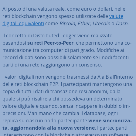
Al posto di una valuta reale, come euro o dollari, nelle
reti bloc­k­chain vengono spesso uti­liz­za­te delle
valute
digitali equi­va­len­ti
come
Bitcoin
,
Ether
,
Litecoin
o
Dash
.
Il concetto di Di­stri­bu­ted Ledger viene rea­liz­za­to
basandosi
su reti Peer-to-Peer
, che per­met­to­no una co­
mu­ni­ca­zio­ne tra computer di pari grado. Modifiche ai
record di dati sono possibili solamente se i nodi facenti
parti di una rete rag­giun­go­no un consenso.
I valori digitali non vengono trasmessi da A a B all’interno
delle reti bloc­k­chain P2P. I par­te­ci­pan­ti man­ten­go­no una
copia di tutti i dati di tran­sa­zio­ne resi anonimi, dalla
quale si può risalire a chi possedeva un de­ter­mi­na­to
valore digitale e quando, senza incappare in dubbi o im­
pre­ci­sio­ni. Man mano che cambia il database, ogni
replica su ciascun nodo par­te­ci­pan­te
viene sin­cro­niz­za­
ta, ag­gior­nan­do­la alla nuova versione
. I par­te­ci­pan­ti
in­te­ra­gi­sco­no con la bloc­k­chain at­tra­ver­so un software