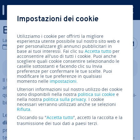
Digital Guide
Impostazioni dei cookie
Vai al contenuto prin­ci­pa­le
Bloc­k­chain
Utilizziamo i cookie per offrirti la migliore
La redazione di IONOS
esperienza utente possibile sul nostro sito web e
Condividi 
Condiv
C
per personalizzare gli annunci pubblicitari in
19 gen 2022
base ai tuoi interessi. Fai clic su
Accetta tutto
per
acconsentire all'uso di tutti i cookie. Puoi anche
scegliere quali cookie consentire selezionando le
caselle sottostanti e facendo clic su Invia
Indice
preferenze per confermare le tue scelte. Puoi
modificare le tue preferenze in qualsiasi
Il tema della “Bloc­k­chain” è molto di moda og­gi­gior­no
momento nelle
impostazioni
.
anche nel dibattito pubblico. Ma cosa si nasconde in
Ulteriori informazioni sul nostro utilizzo dei cookie
sono disponibili nella nostra
politica sui cookie
e
questa tec­no­lo­gia collegata alle crip­to­va­lu­te, le cui pos­si­
nella nostra
politica sulla privacy
. I cookie
bi­li­tà vanno ben oltre i
Bitcoin
e simili?
necessari verranno utilizzati anche se selezioni
Rifiuta
.
Le bloc­k­chain servono per la
verifica delle tran­sa­zio­ni
Cliccando su "
Accetta tutto
", accetti la raccolta e la
di dati
. L’utilizzo della tec­no­lo­gia si estende a tutti i
trasmissione dei tuoi dati a paesi terzi.
processi nei quali i dati debbono essere resi sicuri, au­
ten­ti­ca­ti e suddivisi. Le ap­pli­ca­zio­ni basate sulla tec­no­lo­