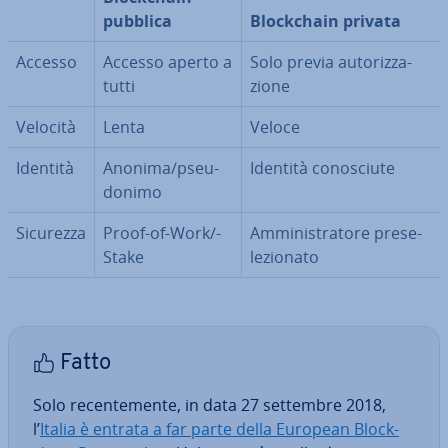
pubblica
Bloc­k­chain privata
Accesso
Accesso aperto a
Solo previa au­to­riz­za­
tutti
zio­ne
Velocità
Lenta
Veloce
Identità
Anonima/pseu­
Identità co­no­sciu­te
do­ni­mo
Sicurezza
Proof-of-Work/-
Am­mi­ni­stra­to­re pre­se­
Stake
le­zio­na­to
Fatto
Solo re­cen­te­men­te, in data 27 settembre 2018,
l’
Italia è entrata a far parte della European Bloc­k­