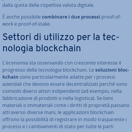
dalla quota della ri­spet­ti­va valuta digitale.
È anche possibile
combinare i due processi
proof-of-
work e proof-of-stake.
Settori di utilizzo per la tec­
no­lo­gia bloc­k­chain
L'e­co­no­mia sta os­ser­van­do con crescente interesse il
progresso della tec­no­lo­gia bloc­k­chain. Le
soluzioni bloc­
k­chain
sono par­ti­co­lar­men­te adatte per i processi
aziendali che devono essere de­cen­tra­liz­za­ti perché sono
coinvolti diversi attori in­di­pen­den­ti (ad esempio, nella
fab­bri­ca­zio­ne di prodotti o nella logistica). Se beni
materiali o im­ma­te­ria­li come i diritti di proprietà passano
at­tra­ver­so diverse mani, le ap­pli­ca­zio­ni bloc­k­chain
offrono la pos­si­bi­li­tà di re­gi­stra­re in modo tra­spa­ren­te i
processi e i cam­bia­men­ti di stato per tutte le parti