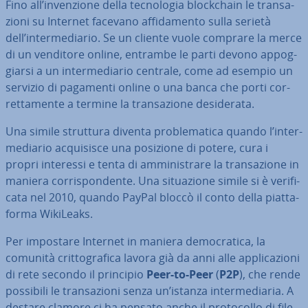
Fino all’in­ven­zio­ne della tec­no­lo­gia bloc­k­chain le tran­sa­
zio­ni su Internet facevano af­fi­da­men­to sulla serietà
dell’in­ter­me­dia­rio. Se un cliente vuole comprare la merce
di un venditore online, entrambe le parti devono ap­pog­
giar­si a un in­ter­me­dia­rio centrale, come ad esempio un
servizio di pagamenti online o una banca che porti cor­
ret­ta­men­te a termine la tran­sa­zio­ne de­si­de­ra­ta.
Una simile struttura diventa pro­ble­ma­ti­ca quando l’in­ter­
me­dia­rio ac­qui­si­sce una posizione di potere, cura i
propri interessi e tenta di am­mi­ni­stra­re la tran­sa­zio­ne in
maniera cor­ri­spon­den­te. Una si­tua­zio­ne simile si è ve­ri­fi­
ca­ta nel 2010, quando PayPal bloccò il conto della piat­ta­
for­ma WikiLeaks.
Per impostare Internet in maniera de­mo­cra­ti­ca, la
comunità crit­to­gra­fi­ca lavora già da anni alle ap­pli­ca­zio­ni
di rete secondo il principio
Peer-to-Peer
(
P2P
), che rende
possibili le tran­sa­zio­ni senza un’istanza in­ter­me­dia­ria. A
destare clamore ci ha pensato anche il pro­to­col­lo di file