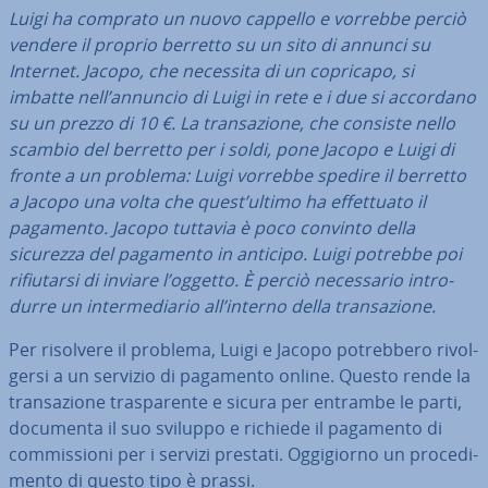
Luigi ha comprato un nuovo cappello e vorrebbe perciò
vendere il proprio berretto su un sito di annunci su
Internet. Jacopo, che necessita di un copricapo, si
imbatte nell’annuncio di Luigi in rete e i due si accordano
su un prezzo di 10 €. La tran­sa­zio­ne, che consiste nello
scambio del berretto per i soldi, pone Jacopo e Luigi di
fronte a un problema: Luigi vorrebbe spedire il berretto
a Jacopo una volta che quest’ultimo ha ef­fet­tua­to il
pagamento. Jacopo tuttavia è poco convinto della
sicurezza del pagamento in anticipo. Luigi potrebbe poi
ri­fiu­tar­si di inviare l’oggetto. È perciò ne­ces­sa­rio in­tro­
dur­re un in­ter­me­dia­rio all’interno della tran­sa­zio­ne.
Per risolvere il problema, Luigi e Jacopo po­treb­be­ro ri­vol­
ger­si a un servizio di pagamento online. Questo rende la
tran­sa­zio­ne tra­spa­ren­te e sicura per entrambe le parti,
documenta il suo sviluppo e richiede il pagamento di
com­mis­sio­ni per i servizi prestati. Og­gi­gior­no un pro­ce­di­
men­to di questo tipo è prassi.