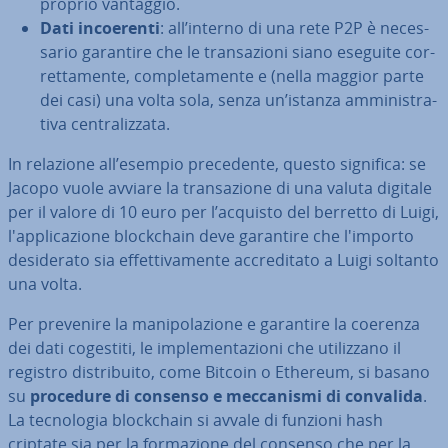
proprio vantaggio.
Dati in­coe­ren­ti
: all’interno di una rete P2P è ne­ces­
sa­rio garantire che le tran­sa­zio­ni siano eseguite cor­
ret­ta­men­te, com­ple­ta­men­te e (nella maggior parte
dei casi) una volta sola, senza un’istanza am­mi­ni­stra­
ti­va cen­tra­liz­za­ta.
In relazione all’esempio pre­ce­den­te, questo significa: se
Jacopo vuole avviare la tran­sa­zio­ne di una valuta digitale
per il valore di 10 euro per l’acquisto del berretto di Luigi,
l'ap­pli­ca­zio­ne bloc­k­chain deve garantire che l'importo
de­si­de­ra­to sia ef­fet­ti­va­men­te ac­cre­di­ta­to a Luigi soltanto
una volta.
Per prevenire la ma­ni­po­la­zio­ne e garantire la coerenza
dei dati cogestiti, le im­ple­men­ta­zio­ni che uti­liz­za­no il
registro di­stri­bui­to, come Bitcoin o Ethereum, si basano
su
procedure di consenso e mec­ca­ni­smi di convalida
.
La tec­no­lo­gia bloc­k­chain si avvale di funzioni hash
criptate sia per la for­ma­zio­ne del consenso che per la