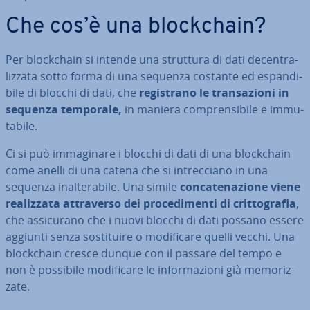
Che cos’è una bloc­k­chain?
Per bloc­k­chain si intende una struttura di dati de­cen­tra­
liz­za­ta sotto forma di una sequenza costante ed espan­di­
bi­le di blocchi di dati, che
re­gi­stra­no le tran­sa­zio­ni in
sequenza temporale,
in maniera com­pren­si­bi­le e im­mu­
ta­bi­le.
Ci si può im­ma­gi­na­re i blocchi di dati di una bloc­k­chain
come anelli di una catena che si in­trec­cia­no in una
sequenza inal­te­ra­bi­le. Una simile
con­ca­te­na­zio­ne viene
rea­liz­za­ta at­tra­ver­so dei pro­ce­di­men­ti di crit­to­gra­fia
,
che as­si­cu­ra­no che i nuovi blocchi di dati possano essere
aggiunti senza so­sti­tui­re o mo­di­fi­ca­re quelli vecchi. Una
bloc­k­chain cresce dunque con il passare del tempo e
non è possibile mo­di­fi­ca­re le in­for­ma­zio­ni già me­mo­riz­
za­te.