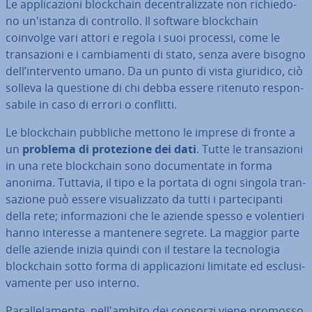
Le ap­pli­ca­zio­ni bloc­k­chain de­cen­tra­liz­za­te non ri­chie­do­
no un'i­stan­za di controllo. Il software bloc­k­chain
coinvolge vari attori e regola i suoi processi, come le
tran­sa­zio­ni e i cam­bia­men­ti di stato, senza avere bisogno
dell’in­ter­ven­to umano. Da un punto di vista giuridico, ciò
solleva la questione di chi debba essere ritenuto re­spon­
sa­bi­le in caso di errori o conflitti.
Le bloc­k­chain pubbliche mettono le imprese di fronte a
un
problema di pro­te­zio­ne dei dati
. Tutte le tran­sa­zio­ni
in una rete bloc­k­chain sono do­cu­men­ta­te in forma
anonima. Tuttavia, il tipo e la portata di ogni singola tran­
sa­zio­ne può essere vi­sua­liz­za­to da tutti i par­te­ci­pan­ti
della rete; in­for­ma­zio­ni che le aziende spesso e vo­len­tie­ri
hanno interesse a mantenere segrete. La maggior parte
delle aziende inizia quindi con il testare la tec­no­lo­gia
bloc­k­chain sotto forma di ap­pli­ca­zio­ni limitate ed esclu­si­
va­men­te per uso interno.
Pa­ral­le­la­men­te, nel­l'am­bi­to dei consorzi viene promosso