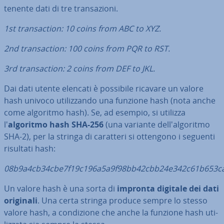
te­nen­te dati di tre tran­sa­zio­ni.
1st tran­sac­tion: 10 coins from ABC to XYZ.
2nd tran­sac­tion: 100 coins from PQR to RST.
3rd tran­sac­tion: 2 coins from DEF to JKL.
Dai dati utente elencati è possibile ricavare un valore
hash univoco uti­liz­zan­do una funzione hash (nota anche
come algoritmo hash). Se, ad esempio, si utilizza
l'
algoritmo hash SHA-256
(una variante del­l'al­go­rit­mo
SHA-2), per la stringa di caratteri si ottengono i seguenti
risultati hash:
08b9a4cb34cbe7f19c196a5a9f98bb42cbb24e342c61b653c
Un valore hash è una sorta di
impronta digitale dei dati
originali
. Una certa stringa produce sempre lo stesso
valore hash, a con­di­zio­ne che anche la funzione hash uti­