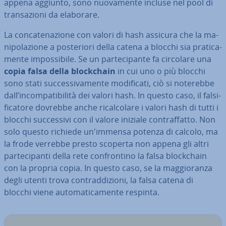
appena aggiunto, sono nuo­va­men­te incluse nel pool di
tran­sa­zio­ni da elaborare.
La con­ca­te­na­zio­ne con valori di hash assicura che la ma­
ni­po­la­zio­ne a po­ste­rio­ri della catena a blocchi sia pra­ti­ca­
men­te im­pos­si­bi­le. Se un par­te­ci­pan­te fa circolare una
copia falsa della bloc­k­chain
in cui uno o più blocchi
sono stati suc­ces­si­va­men­te mo­di­fi­ca­ti, ciò si noterebbe
dall’in­com­pa­ti­bi­li­tà dei valori hash. In questo caso, il fal­si­
fi­ca­to­re dovrebbe anche ri­cal­co­la­re i valori hash di tutti i
blocchi suc­ces­si­vi con il valore iniziale con­traf­fat­to. Non
solo questo richiede un'im­men­sa potenza di calcolo, ma
la frode verrebbe presto scoperta non appena gli altri
par­te­ci­pan­ti della rete con­fron­ti­no la falsa bloc­k­chain
con la propria copia. In questo caso, se la mag­gio­ran­za
degli utenti trova con­trad­di­zio­ni, la falsa catena di
blocchi viene au­to­ma­ti­ca­men­te respinta.