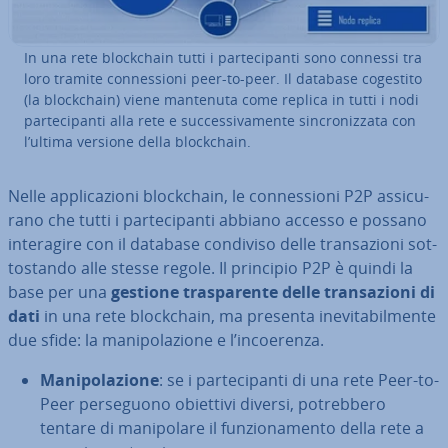
In una rete bloc­k­chain tutti i par­te­ci­pan­ti sono connessi tra
loro tramite con­nes­sio­ni peer-to-peer. Il database cogestito
(la bloc­k­chain) viene mantenuta come replica in tutti i nodi
par­te­ci­pan­ti alla rete e suc­ces­si­va­men­te sin­cro­niz­za­ta con
l’ultima versione della bloc­k­chain.
Nelle ap­pli­ca­zio­ni bloc­k­chain, le con­nes­sio­ni P2P as­si­cu­
ra­no che tutti i par­te­ci­pan­ti abbiano accesso e possano
in­te­ra­gi­re con il database condiviso delle tran­sa­zio­ni sot­
to­stan­do alle stesse regole. Il principio P2P è quindi la
base per una
gestione tra­spa­ren­te delle tran­sa­zio­ni di
dati
in una rete bloc­k­chain, ma presenta ine­vi­ta­bil­men­te
due sfide: la ma­ni­po­la­zio­ne e l’in­coe­ren­za.
Ma­ni­po­la­zio­ne
: se i par­te­ci­pan­ti di una rete Peer-to-
Peer per­se­guo­no obiettivi diversi, po­treb­be­ro
tentare di ma­ni­po­la­re il fun­zio­na­men­to della rete a