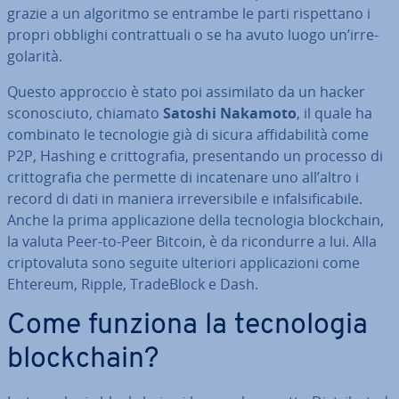
grazie a un algoritmo se entrambe le parti ri­spet­ta­no i
propri obblighi con­trat­tua­li o se ha avuto luogo un’ir­re­
go­la­ri­tà.
Questo approccio è stato poi as­si­mi­la­to da un hacker
sco­no­sciu­to, chiamato
Satoshi Nakamoto
, il quale ha
combinato le tec­no­lo­gie già di sicura af­fi­da­bi­li­tà come
P2P, Hashing e crit­to­gra­fia, pre­sen­tan­do un processo di
crit­to­gra­fia che permette di in­ca­te­na­re uno all’altro i
record di dati in maniera ir­re­ver­si­bi­le e in­fal­si­fi­ca­bi­le.
Anche la prima ap­pli­ca­zio­ne della tec­no­lo­gia bloc­k­chain,
la valuta Peer-to-Peer Bitcoin, è da ri­con­dur­re a lui. Alla
crip­to­va­lu­ta sono seguite ulteriori ap­pli­ca­zio­ni come
Ehtereum, Ripple, Tra­de­Block e Dash.
Come funziona la tec­no­lo­gia
bloc­k­chain?