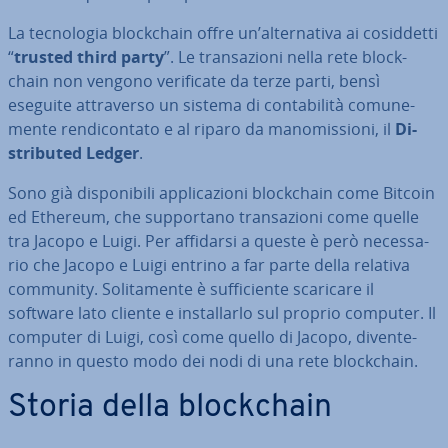
La tec­no­lo­gia bloc­k­chain offre un’al­ter­na­ti­va ai co­sid­det­ti
“
trusted third party
”. Le tran­sa­zio­ni nella rete bloc­k­
chain non vengono ve­ri­fi­ca­te da terze parti, bensì
eseguite at­tra­ver­so un sistema di con­ta­bi­li­tà co­mu­ne­
men­te ren­di­con­ta­to e al riparo da ma­no­mis­sio­ni, il
Di­
stri­bu­ted Ledger
.
Sono già di­spo­ni­bi­li ap­pli­ca­zio­ni bloc­k­chain come Bitcoin
ed Ethereum, che sup­por­ta­no tran­sa­zio­ni come quelle
tra Jacopo e Luigi. Per affidarsi a queste è però ne­ces­sa­
rio che Jacopo e Luigi entrino a far parte della relativa
community. So­li­ta­men­te è suf­fi­cien­te scaricare il
software lato cliente e in­stal­lar­lo sul proprio computer. Il
computer di Luigi, così come quello di Jacopo, di­ven­te­
ran­no in questo modo dei nodi di una rete bloc­k­chain.
Storia della bloc­k­chain