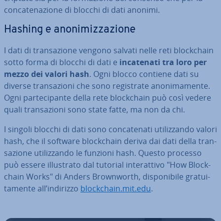
con­ca­te­na­zio­ne di blocchi di dati anonimi.
Hashing e ano­ni­miz­za­zio­ne
I dati di tran­sa­zio­ne vengono salvati nelle reti bloc­k­chain
sotto forma di blocchi di dati e
in­ca­te­na­ti tra loro per
mezzo dei valori hash
. Ogni blocco contiene dati su
diverse tran­sa­zio­ni che sono re­gi­stra­te ano­ni­ma­men­te.
Ogni par­te­ci­pan­te della rete bloc­k­chain può così vedere
quali tran­sa­zio­ni sono state fatte, ma non da chi.
I singoli blocchi di dati sono con­ca­te­na­ti uti­liz­zan­do valori
hash, che il software bloc­k­chain deriva dai dati della tran­
sa­zio­ne uti­liz­zan­do le funzioni hash. Questo processo
può essere il­lu­stra­to dal tutorial in­te­rat­ti­vo "How Bloc­k­
chain Works" di Anders Bro­w­n­worth, di­spo­ni­bi­le gra­tui­
ta­men­te all’indirizzo
bloc­k­chain.mit.edu
.