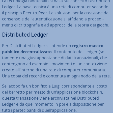
La tec­no­lo­gia bloc­k­chain si basa sul concetto Di­stri­bu­ted
Ledger. La base tecnica è una rete di computer secondo
il principio Peer-to-Peer. Le soluzioni per la creazione del
consenso e dell’au­ten­ti­fi­ca­zio­ne si affidano a pro­ce­di­
men­ti di crit­to­gra­fia e ad approcci della teoria dei giochi.
Di­stri­bu­ted Ledger
Per Di­stri­bu­ted Ledger si intende un
registro mastro
pubblico de­cen­tra­liz­za­to
. Il contenuto del Ledger (so­li­
ta­men­te una giu­stap­po­si­zio­ne di dati tran­sa­zio­na­li, che
con­ten­go­no ad esempio i movimenti di un conto) viene
creato all’interno di una rete di computer co­mu­ni­ta­ria.
Una copia del record è contenuta in ogni nodo della rete.
Se Jacopo fa un bonifico a Luigi cor­ri­spon­den­te al costo
del berretto per mezzo di un’ap­pli­ca­zio­ne bloc­k­chain,
questa tran­sa­zio­ne viene ar­chi­via­ta nel Di­stri­bu­ted
Ledger e da quel momento in poi è a di­spo­si­zio­ne per
tutti i par­te­ci­pan­ti di quell’ap­pli­ca­zio­ne.