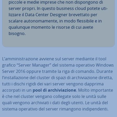
piccole e medie imprese che non di­spon­go­no di
server propri. In questo business cloud potete uti­
liz­za­re il Data Center Designer bre­vet­ta­to per
scalare au­to­no­ma­men­te, in modo fles­si­bi­le e in
qualunque momento le risorse di cui avete
bisogno.
L’am­mi­ni­stra­zio­ne avviene sul server mediante il tool
grafico “Server Manager” del sistema operativo Windows
Server 2016 oppure tramite la riga di comando. Durante
l’in­stal­la­zio­ne del cluster di spazi di ar­chi­via­zio­ne diretta,
tutti i dischi rigidi dei vari server vengono dapprima
accorpati in un
pool di ar­chi­via­zio­ne
. Molto im­por­tan­te
è che nel cluster vengano collegate solo le unità sulle
quali vengono ar­chi­via­ti i dati degli utenti. Le unità del
sistema operativo del server rimangono in­di­pen­den­ti.