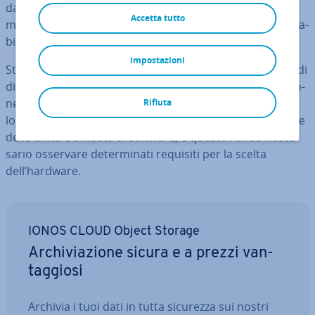
dati, poiché il file system S2D viene gestito au­to­ma­ti­ca­
Accetta tutto
men­te dai server. Questo pone elevate esigenze di af­fi­da­
bi­li­tà dei com­po­nen­ti uti­liz­za­ti.
impostazioni
Storage Spaces Direct permette di unire gli archivi dati di
diversi server Windows in un unico cluster di ar­chi­via­zio­
ne e, suc­ces­si­va­men­te, di dividere il cluster in unità
Rifiuta
logiche che vengono condivise con gli utenti. La gestione
delle unità è affidata al software, e questo rende ne­ces­
sa­rio osservare de­ter­mi­na­ti requisiti per la scelta
dell’hardware.
IONOS CLOUD Object Storage
Ar­chi­via­zio­ne sicura e a prezzi van­
tag­gio­si
Archivia i tuoi dati in tutta sicurezza sui nostri