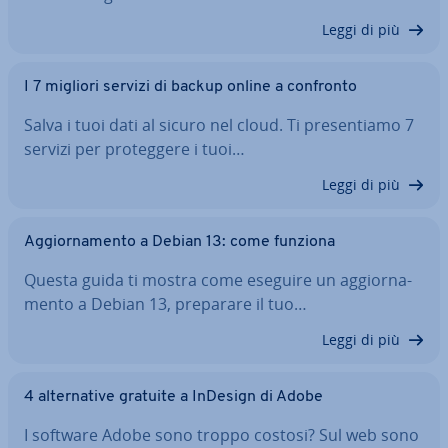
Leggi di più
I 7 migliori servizi di backup online a confronto
Salva i tuoi dati al sicuro nel cloud. Ti pre­sen­tia­mo 7
servizi per pro­teg­ge­re i tuoi…
Leggi di più
Ag­gior­na­men­to a Debian 13: come funziona
Questa guida ti mostra come eseguire un ag­gior­na­
men­to a Debian 13, preparare il tuo…
Leggi di più
4 al­ter­na­ti­ve gratuite a InDesign di Adobe
I software Adobe sono troppo costosi? Sul web sono