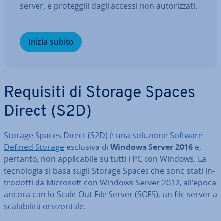
server, e pro­teg­gi­li dagli accessi non au­to­riz­za­ti.
Inizia subito
Requisiti di Storage Spaces
Direct (S2D)
Storage Spaces Direct (S2D) è una soluzione
Software
Defined Storage
esclusiva di
Windows Server 2016
e,
pertanto, non ap­pli­ca­bi­le su tutti i PC con Windows. La
tec­no­lo­gia si basa sugli Storage Spaces che sono stati in­
tro­dot­ti da Microsoft con Windows Server 2012, all’epoca
ancora con lo Scale-Out File Server (SOFS), un file server a
sca­la­bi­li­tà oriz­zon­ta­le.