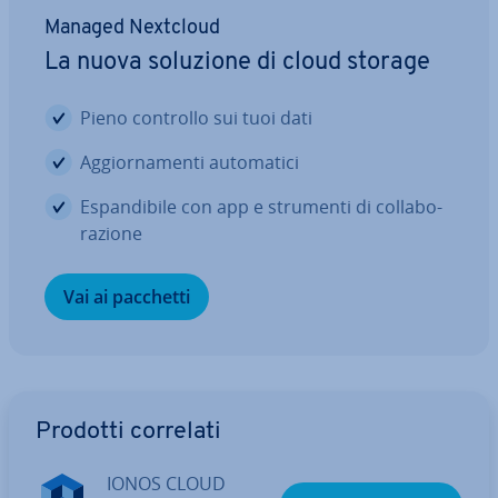
Managed Nextcloud
La nuova soluzione di cloud storage
Pieno controllo sui tuoi dati
Ag­gior­na­men­ti au­to­ma­ti­ci
Espan­di­bi­le con app e strumenti di col­la­bo­
ra­zio­ne
Vai ai pacchetti
Vai al menu prin­ci­pa­le
Prodotti correlati
IONOS CLOUD