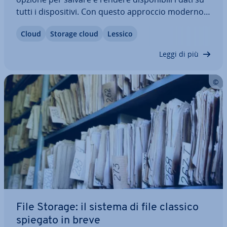
tutti i di­spo­si­ti­vi. Con questo approccio moderno
all’ar­chi­via­zio­ne dei dati, non è ne­ces­sa­rio
Cloud
Storage cloud
Lessico
disporre di un hardware proprio. Ma cos’è esat­ta­
men­te l’ar­chi­via­zio­ne cloud e come…
Leggi di più
File Storage: il sistema di file classico
spiegato in breve