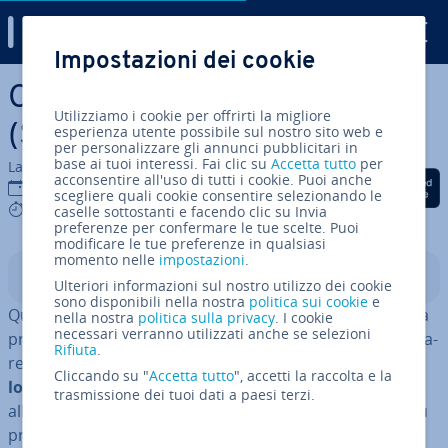
Digital Guide
Impostazioni dei cookie
Vai al contenuto prin­ci­pa­le
Cos’è Storage Spaces Direct
Utilizziamo i cookie per offrirti la migliore
(S2D)?
esperienza utente possibile sul nostro sito web e
per personalizzare gli annunci pubblicitari in
base ai tuoi interessi. Fai clic su
Accetta tutto
per
La redazione di IONOS
acconsentire all'uso di tutti i cookie. Puoi anche
Condividi via Facebook
Condividi via Twitter
Condividi via Li
02 ott 2020
scegliere quali cookie consentire selezionando le
9 mins
caselle sottostanti e facendo clic su Invia
preferenze per confermare le tue scelte. Puoi
modificare le tue preferenze in qualsiasi
momento nelle
impostazioni
.
Indice
Ulteriori informazioni sul nostro utilizzo dei cookie
sono disponibili nella nostra
politica sui cookie
e
Qualunque disco rigido arriva, prima o poi, ai limiti della
nella nostra
politica sulla privacy
. I cookie
necessari verranno utilizzati anche se selezioni
propria capacità. Storage Spaces Direct è, per sem­pli­fi­ca­
Rifiuta
.
re, un metodo che permette di
accorpare in modo
Cliccando su "
Accetta tutto
", accetti la raccolta e la
logico più dischi rigidi
in modo tale che appaiano
trasmissione dei tuoi dati a paesi terzi.
all’utente come un unico grande disco. Non bisogna più
pre­oc­cu­par­si del luogo di ar­chi­via­zio­ne fisico dei propri