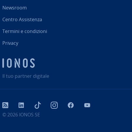
Newsroom
Centro As­si­sten­za
Termini e con­di­zio­ni
Privacy
Il tuo partner digitale
RSS
LinkedIn
tiktok
Instagram
Facebook
YouTube
© 2026
IONOS SE