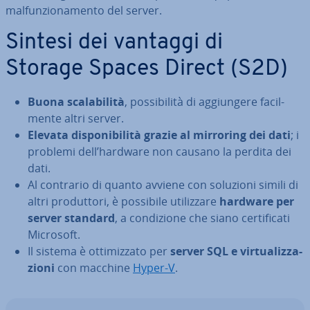
mal­fun­zio­na­men­to del server.
Sintesi dei vantaggi di
Storage Spaces Direct (S2D)
Buona sca­la­bi­li­tà
, pos­si­bi­li­tà di ag­giun­ge­re fa­cil­
men­te altri server.
Elevata di­spo­ni­bi­li­tà grazie al mirroring dei dati
; i
problemi dell’hardware non causano la perdita dei
dati.
Al contrario di quanto avviene con soluzioni simili di
altri pro­dut­to­ri, è possibile uti­liz­za­re
hardware per
server standard
, a con­di­zio­ne che siano cer­ti­fi­ca­ti
Microsoft.
Il sistema è ot­ti­miz­za­to per
server SQL e vir­tua­liz­za­
zio­ni
con macchine
Hyper-V
.