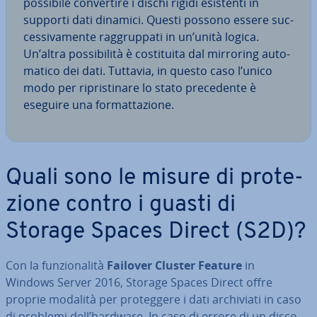
possibile con­ver­ti­re i dischi rigidi esistenti in
supporti dati dinamici. Questi possono essere suc­
ces­si­va­men­te rag­grup­pa­ti in un’unità logica.
Un’altra pos­si­bi­li­tà è co­sti­tui­ta dal mirroring au­to­
ma­ti­co dei dati. Tuttavia, in questo caso l’unico
modo per ri­pri­sti­na­re lo stato pre­ce­den­te è
eseguire una for­mat­ta­zio­ne.
Quali sono le misure di pro­te­
zio­ne contro i guasti di
Storage Spaces Direct (S2D)?
Con la fun­zio­na­li­tà
Failover Cluster Feature
in
Windows Server 2016, Storage Spaces Direct offre
proprie modalità per pro­teg­ge­re i dati ar­chi­via­ti in caso
di problemi dell’hardware. In caso di errore di un disco