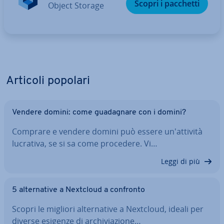
Scopri i pacchetti
Object Storage
Articoli popolari
Vendere domini: come gua­da­gna­re con i domini?
Comprare e vendere domini può essere un'at­ti­vi­tà
lucrativa, se si sa come procedere. Vi…
Leggi di più
5 al­ter­na­ti­ve a Nextcloud a confronto
Scopri le migliori al­ter­na­ti­ve a Nextcloud, ideali per
diverse esigenze di ar­chi­via­zio­ne…