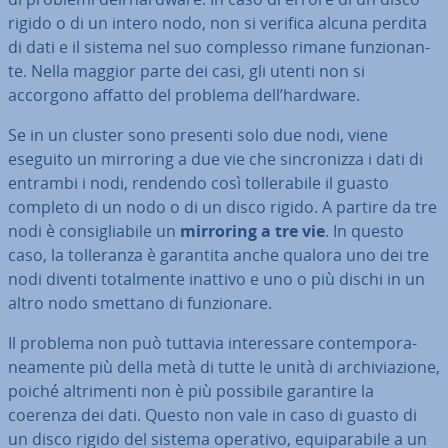
rigido o di un intero nodo, non si verifica alcuna perdita
di dati e il sistema nel suo complesso rimane fun­zio­nan­
te. Nella maggior parte dei casi, gli utenti non si
accorgono affatto del problema dell’hardware.
Se in un cluster sono presenti solo due nodi, viene
eseguito un mirroring a due vie che sin­cro­niz­za i dati di
entrambi i nodi, rendendo così tol­le­ra­bi­le il guasto
completo di un nodo o di un disco rigido. A partire da tre
nodi è con­si­glia­bi­le un
mirroring a tre vie
. In questo
caso, la tol­le­ran­za è garantita anche qualora uno dei tre
nodi diventi to­tal­men­te inattivo e uno o più dischi in un
altro nodo smettano di fun­zio­na­re.
Il problema non può tuttavia in­te­res­sa­re con­tem­po­ra­
nea­men­te più della metà di tutte le unità di ar­chi­via­zio­ne,
poiché al­tri­men­ti non è più possibile garantire la
coerenza dei dati. Questo non vale in caso di guasto di
un disco rigido del sistema operativo, equi­pa­ra­bi­le a un