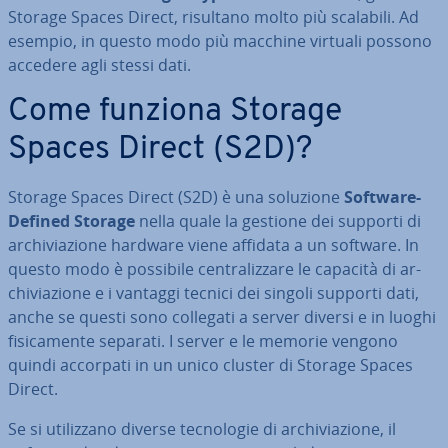
Storage Spaces Direct, risultano molto più scalabili. Ad
esempio, in questo modo più macchine virtuali possono
accedere agli stessi dati.
Come funziona Storage
Spaces Direct (S2D)?
Storage Spaces Direct (S2D) è una soluzione
Software-
Defined Storage
nella quale la gestione dei supporti di
ar­chi­via­zio­ne hardware viene affidata a un software. In
questo modo è possibile cen­tra­liz­za­re le capacità di ar­
chi­via­zio­ne e i vantaggi tecnici dei singoli supporti dati,
anche se questi sono collegati a server diversi e in luoghi
fi­si­ca­men­te separati. I server e le memorie vengono
quindi accorpati in un unico cluster di Storage Spaces
Direct.
Se si uti­liz­za­no diverse tec­no­lo­gie di ar­chi­via­zio­ne, il