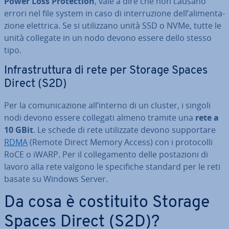
Power Loss Pro­tec­tion
, vale a dire che non causano
errori nel file system in caso di in­ter­ru­zio­ne dell’ali­men­ta­
zio­ne elettrica. Se si uti­liz­za­no unità SSD o NVMe, tutte le
unità collegate in un nodo devono essere dello stesso
tipo.
In­fra­strut­tu­ra di rete per Storage Spaces
Direct (S2D)
Per la co­mu­ni­ca­zio­ne all’interno di un cluster, i singoli
nodi devono essere collegati almeno tramite una
rete a
10 GBit
. Le schede di rete uti­liz­za­te devono sup­por­ta­re
RDMA
(Remote Direct Memory Access) con i pro­to­col­li
RoCE o iWARP. Per il col­le­ga­men­to delle po­sta­zio­ni di
lavoro alla rete valgono le spe­ci­fi­che standard per le reti
basate su Windows Server.
Da cosa è co­sti­tui­to Storage
Spaces Direct (S2D)?