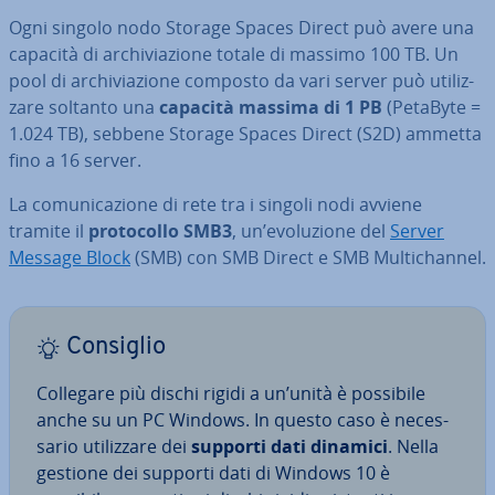
Ogni singolo nodo Storage Spaces Direct può avere una
capacità di ar­chi­via­zio­ne totale di massimo 100 TB. Un
pool di ar­chi­via­zio­ne composto da vari server può uti­liz­
za­re soltanto una
capacità massima di 1 PB
(PetaByte =
1.024 TB), sebbene Storage Spaces Direct (S2D) ammetta
fino a 16 server.
La co­mu­ni­ca­zio­ne di rete tra i singoli nodi avviene
tramite il
pro­to­col­lo SMB3
, un’evo­lu­zio­ne del
Server
Message Block
(SMB) con SMB Direct e SMB Mul­ti­chan­nel.
Consiglio
Collegare più dischi rigidi a un’unità è possibile
anche su un PC Windows. In questo caso è ne­ces­
sa­rio uti­liz­za­re dei
supporti dati dinamici
. Nella
gestione dei supporti dati di Windows 10 è