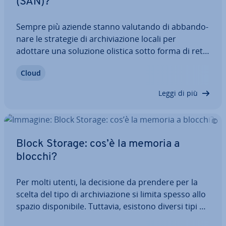
(SAN)?
Sempre più aziende stanno valutando di ab­ban­do­
na­re le strategie di ar­chi­via­zio­ne locali per
adottare una soluzione olistica sotto forma di rete
di ar­chi­via­zio­ne centrale, rea­liz­za­bi­le tec­ni­ca­men­te
Cloud
con una Storage Area Network (SAN). Gli utenti di
una SAN be­ne­fi­cia­no di accessi ai…
Leggi di più
Block Storage: cos’è la memoria a
blocchi?
Per molti utenti, la decisione da prendere per la
scelta del tipo di ar­chi­via­zio­ne si limita spesso allo
spazio di­spo­ni­bi­le. Tuttavia, esistono diversi tipi di
memoria con ca­rat­te­ri­sti­che spe­ci­fi­che. Ti pre­sen­