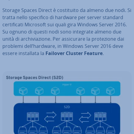
Storage Spaces Direct è co­sti­tui­to da almeno due nodi. Si
tratta nello specifico di hardware per server standard
cer­ti­fi­ca­ti Microsoft sui quali gira Windows Server 2016.
Su ognuno di questi nodi sono integrate almeno due
unità di ar­chi­via­zio­ne. Per as­si­cu­ra­re la pro­te­zio­ne dai
problemi dell’hardware, in Windows Server 2016 deve
essere in­stal­la­ta la
Failover Cluster Feature
.