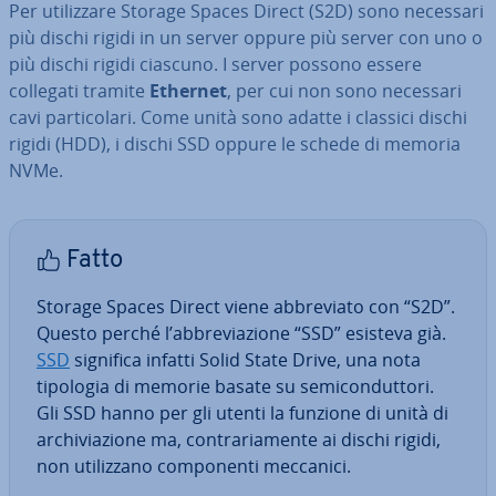
Per uti­liz­za­re Storage Spaces Direct (S2D) sono necessari
più dischi rigidi in un server oppure più server con uno o
più dischi rigidi ciascuno. I server possono essere
collegati tramite
Ethernet
, per cui non sono necessari
cavi par­ti­co­la­ri. Come unità sono adatte i classici dischi
rigidi (HDD), i dischi SSD oppure le schede di memoria
NVMe.
Fatto
Storage Spaces Direct viene ab­bre­via­to con “S2D”.
Questo perché l’ab­bre­via­zio­ne “SSD” esisteva già.
SSD
significa infatti Solid State Drive, una nota
tipologia di memorie basate su se­mi­con­dut­to­ri.
Gli SSD hanno per gli utenti la funzione di unità di
ar­chi­via­zio­ne ma, con­tra­ria­men­te ai dischi rigidi,
non uti­liz­za­no com­po­nen­ti meccanici.