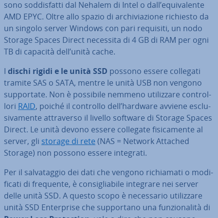
sono sod­di­sfat­ti dal Nehalem di Intel o dall’equi­va­len­te
AMD EPYC. Oltre allo spazio di ar­chi­via­zio­ne richiesto da
un singolo server Windows con pari requisiti, un nodo
Storage Spaces Direct necessita di 4 GB di RAM per ogni
TB di capacità dell’unità cache.
I
dischi rigidi e le unità SSD
possono essere collegati
tramite SAS o SATA, mentre le unità USB non vengono
sup­por­ta­te. Non è possibile nemmeno uti­liz­za­re con­trol­
lo­ri
RAID
, poiché il controllo dell’hardware avviene esclu­
si­va­men­te at­tra­ver­so il livello software di Storage Spaces
Direct. Le unità devono essere collegate fi­si­ca­men­te al
server, gli
storage di rete
(NAS = Network Attached
Storage) non possono essere integrati.
Per il sal­va­tag­gio dei dati che vengono ri­chia­ma­ti o mo­di­
fi­ca­ti di frequente, è con­si­glia­bi­le integrare nei server
delle unità SSD. A questo scopo è ne­ces­sa­rio uti­liz­za­re
unità SSD En­ter­pri­se che sup­por­ta­no una fun­zio­na­li­tà di