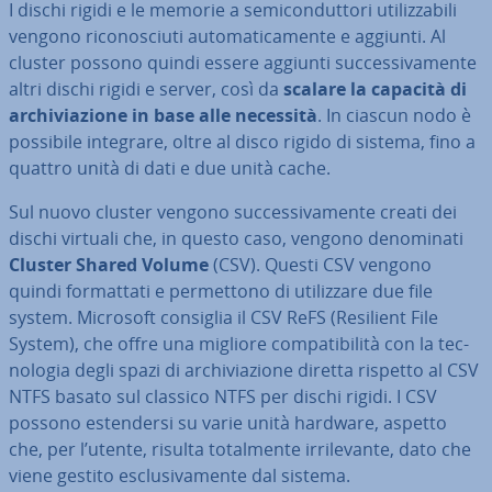
I dischi rigidi e le memorie a se­mi­con­dut­to­ri uti­liz­za­bi­li
vengono ri­co­no­sciu­ti au­to­ma­ti­ca­men­te e aggiunti. Al
cluster possono quindi essere aggiunti suc­ces­si­va­men­te
altri dischi rigidi e server, così da
scalare la capacità di
ar­chi­via­zio­ne in base alle necessità
. In ciascun nodo è
possibile integrare, oltre al disco rigido di sistema, fino a
quattro unità di dati e due unità cache.
Sul nuovo cluster vengono suc­ces­si­va­men­te creati dei
dischi virtuali che, in questo caso, vengono de­no­mi­na­ti
Cluster Shared Volume
(CSV). Questi CSV vengono
quindi for­mat­ta­ti e per­met­to­no di uti­liz­za­re due file
system. Microsoft consiglia il CSV ReFS (Resilient File
System), che offre una migliore com­pa­ti­bi­li­tà con la tec­
no­lo­gia degli spazi di ar­chi­via­zio­ne diretta rispetto al CSV
NTFS basato sul classico NTFS per dischi rigidi. I CSV
possono esten­der­si su varie unità hardware, aspetto
che, per l’utente, risulta to­tal­men­te ir­ri­le­van­te, dato che
viene gestito esclu­si­va­men­te dal sistema.