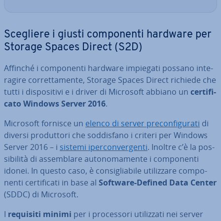
Scegliere i giusti com­po­nen­ti hardware per
Storage Spaces Direct (S2D)
Affinché i com­po­nen­ti hardware impiegati possano in­te­
ra­gi­re cor­ret­ta­men­te, Storage Spaces Direct richiede che
tutti i di­spo­si­ti­vi e i driver di Microsoft abbiano un
cer­ti­fi­
ca­to Windows Server 2016
.
Microsoft fornisce un
elenco di server pre­con­fi­gu­ra­ti
di
diversi pro­dut­to­ri che sod­di­sfa­no i criteri per Windows
Server 2016 – i
sistemi iper­con­ver­gen­ti
. Inoltre c’è la pos­
si­bi­li­tà di as­sem­bla­re au­to­no­ma­men­te i com­po­nen­ti
idonei. In questo caso, è con­si­glia­bi­le uti­liz­za­re com­po­
nen­ti cer­ti­fi­ca­ti in base al
Software-Defined Data Center
(SDDC) di Microsoft.
I
requisiti minimi
per i pro­ces­so­ri uti­liz­za­ti nei server