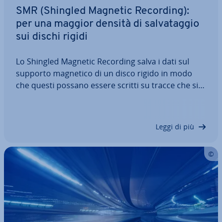
SMR (Shingled Magnetic Recording):
per una maggior densità di sal­va­tag­gio
sui dischi rigidi
Lo Shingled Magnetic Recording salva i dati sul
supporto magnetico di un disco rigido in modo
che questi possano essere scritti su tracce che si
so­vrap­pon­go­no. Nei dischi rigidi tra­di­zio­na­li, le
tracce sono ri­gi­da­men­te separate tra loro, ne
consegue che l’SMR consente di avere…
Leggi di più