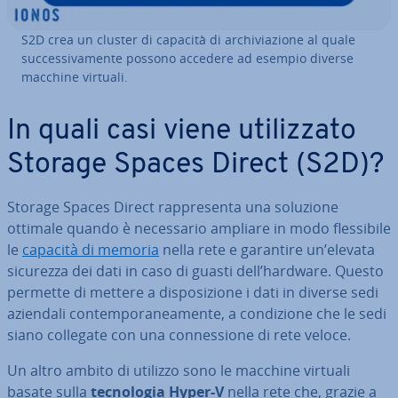
S2D crea un cluster di capacità di ar­chi­via­zio­ne al quale
suc­ces­si­va­men­te possono accedere ad esempio diverse
macchine virtuali.
In quali casi viene uti­liz­za­to
Storage Spaces Direct (S2D)?
Storage Spaces Direct rap­pre­sen­ta una soluzione
ottimale quando è ne­ces­sa­rio ampliare in modo fles­si­bi­le
le
capacità di memoria
nella rete e garantire un’elevata
sicurezza dei dati in caso di guasti dell’hardware. Questo
permette di mettere a di­spo­si­zio­ne i dati in diverse sedi
aziendali con­tem­po­ra­nea­men­te, a con­di­zio­ne che le sedi
siano collegate con una con­nes­sio­ne di rete veloce.
Un altro ambito di utilizzo sono le macchine virtuali
basate sulla
tec­no­lo­gia Hyper-V
nella rete che, grazie a