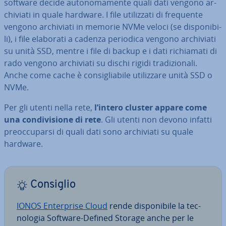
software decide au­to­no­ma­men­te quali dati vengono ar­
chi­via­ti in quale hardware. I file uti­liz­za­ti di frequente
vengono ar­chi­via­ti in memorie NVMe veloci (se di­spo­ni­bi­
li), i file elaborati a cadenza periodica vengono ar­chi­via­ti
su unità SSD, mentre i file di backup e i dati ri­chia­ma­ti di
rado vengono ar­chi­via­ti su dischi rigidi tra­di­zio­na­li.
Anche come cache è con­si­glia­bi­le uti­liz­za­re unità SSD o
NVMe.
Per gli utenti nella rete,
l’intero cluster appare come
una con­di­vi­sio­ne di rete
. Gli utenti non devono infatti
pre­oc­cu­par­si di quali dati sono ar­chi­via­ti su quale
hardware.
Consiglio
IONOS En­ter­pri­se Cloud
rende di­spo­ni­bi­le la tec­
no­lo­gia Software-Defined Storage anche per le