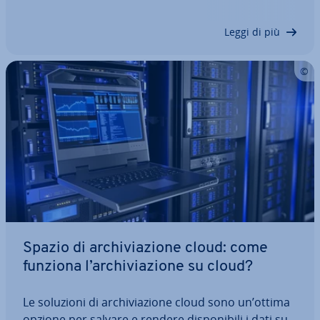
tia­mo il Block Storage. Come funziona la memoria
a blocchi e quali sono…
Leggi di più
Spazio di ar­chi­via­zio­ne cloud: come
funziona l’ar­chi­via­zio­ne su cloud?
Le soluzioni di ar­chi­via­zio­ne cloud sono un’ottima
opzione per salvare e rendere di­spo­ni­bi­li i dati su