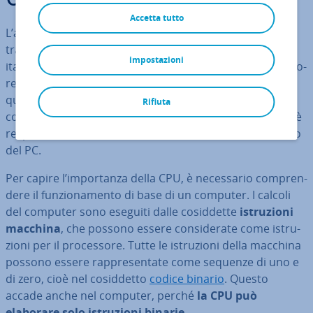
CPU?
Accetta tutto
L’ab­bre­via­zio­ne CPU sta per
Central Pro­ces­sing Unit
,
tra­du­ci­bi­le come “unità centrale di ela­bo­ra­zio­ne”. In
impostazioni
italiano viene spesso chiamato sem­pli­ce­men­te pro­ces­so­
re. Il pro­ces­so­re è il com­po­nen­te hardware centrale e
quindi il cuore operativo del PC. Senza di esso, un
Rifiuta
computer
non può fun­zio­na­re
. Questo perché la CPU è
re­spon­sa­bi­le di tutti i calcoli necessari al fun­zio­na­men­to
del PC.
Per capire l’im­por­tan­za della CPU, è ne­ces­sa­rio com­pren­
de­re il fun­zio­na­men­to di base di un computer. I calcoli
del computer sono eseguiti dalle co­sid­det­te
istru­zio­ni
macchina
, che possono essere con­si­de­ra­te come istru­
zio­ni per il pro­ces­so­re. Tutte le istru­zio­ni della macchina
possono essere rap­pre­sen­ta­te come sequenze di uno e
di zero, cioè nel co­sid­det­to
codice binario
. Questo
accade anche nel computer, perché
la CPU può
elaborare solo istru­zio­ni binarie
.