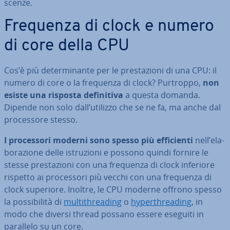
scen­ze.
Frequenza di clock e numero
di core della CPU
Cos’è più de­ter­mi­nan­te per le pre­sta­zio­ni di una CPU: il
numero di core o la frequenza di clock? Purtroppo,
non
esiste una risposta de­fi­ni­ti­va
a questa domanda.
Dipende non solo dall’utilizzo che se ne fa, ma anche dal
pro­ces­so­re stesso.
I pro­ces­so­ri moderni sono spesso più ef­fi­cien­ti
nell’ela­
bo­ra­zio­ne delle istru­zio­ni e possono quindi fornire le
stesse pre­sta­zio­ni con una frequenza di clock inferiore
rispetto ai pro­ces­so­ri più vecchi con una frequenza di
clock superiore. Inoltre, le CPU moderne offrono spesso
la pos­si­bi­li­tà di
mul­ti­th­rea­ding
o
hy­per­th­rea­ding
, in
modo che diversi thread possano essere eseguiti in
parallelo su un core.