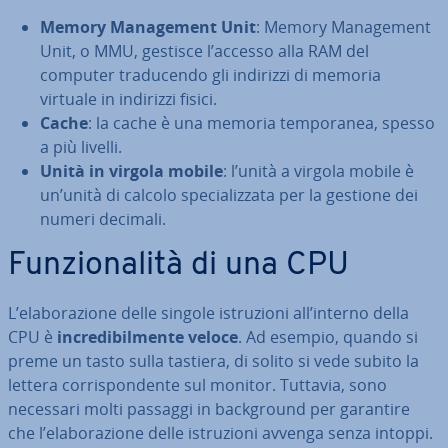
Memory Ma­na­ge­ment Unit
: Memory Ma­na­ge­ment
Unit, o MMU, gestisce l’accesso alla RAM del
computer tra­du­cen­do gli indirizzi di memoria
virtuale in indirizzi fisici.
Cache
: la cache è una memoria tem­po­ra­nea, spesso
a più livelli.
Unità in virgola mobile
: l’unità a virgola mobile è
un’unità di calcolo spe­cia­liz­za­ta per la gestione dei
numeri decimali.
Fun­zio­na­li­tà di una CPU
L’ela­bo­ra­zio­ne delle singole istru­zio­ni all’interno della
CPU è
in­cre­di­bil­men­te veloce
. Ad esempio, quando si
preme un tasto sulla tastiera, di solito si vede subito la
lettera cor­ri­spon­den­te sul monitor. Tuttavia, sono
necessari molti passaggi in back­ground per garantire
che l’ela­bo­ra­zio­ne delle istru­zio­ni avvenga senza intoppi.