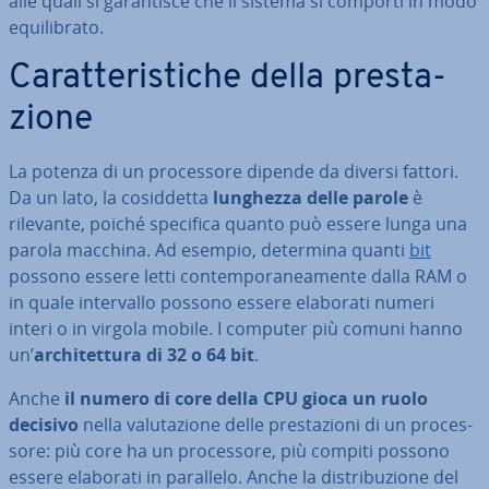
alle quali si ga­ran­ti­sce che il sistema si comporti in modo
equi­li­bra­to.
Ca­rat­te­ri­sti­che della pre­sta­
zio­ne
La potenza di un pro­ces­so­re dipende da diversi fattori.
Da un lato, la co­sid­det­ta
lunghezza delle parole
è
rilevante, poiché specifica quanto può essere lunga una
parola macchina. Ad esempio, determina quanti
bit
possono essere letti con­tem­po­ra­nea­men­te dalla RAM o
in quale in­ter­val­lo possono essere elaborati numeri
interi o in virgola mobile. I computer più comuni hanno
un’
ar­chi­tet­tu­ra di 32 o 64 bit
.
Anche
il numero di core della CPU gioca un ruolo
decisivo
nella va­lu­ta­zio­ne delle pre­sta­zio­ni di un pro­ces­
so­re: più core ha un pro­ces­so­re, più compiti possono
essere elaborati in parallelo. Anche la di­stri­bu­zio­ne del