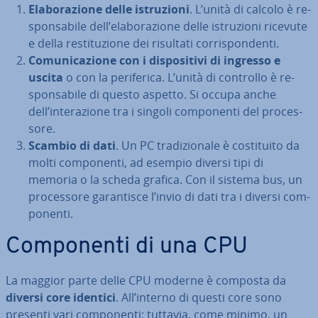
Ela­bo­ra­zio­ne delle istru­zio­ni
. L’unità di calcolo è re­
spon­sa­bi­le dell’ela­bo­ra­zio­ne delle istru­zio­ni ricevute
e della re­sti­tu­zio­ne dei risultati cor­ri­spon­den­ti.
Co­mu­ni­ca­zio­ne con i di­spo­si­ti­vi di ingresso e
uscita
o con la pe­ri­fe­ri­ca. L’unità di controllo è re­
spon­sa­bi­le di questo aspetto. Si occupa anche
dell’in­te­ra­zio­ne tra i singoli com­po­nen­ti del pro­ces­
so­re.
Scambio di dati
. Un PC tra­di­zio­na­le è co­sti­tui­to da
molti com­po­nen­ti, ad esempio diversi tipi di
memoria o la scheda grafica. Con il sistema bus, un
pro­ces­so­re ga­ran­ti­sce l’invio di dati tra i diversi com­
po­nen­ti.
Com­po­nen­ti di una CPU
La maggior parte delle CPU moderne è composta da
diversi core identici
. All’interno di questi core sono
presenti vari com­po­nen­ti; tuttavia, come minimo, un