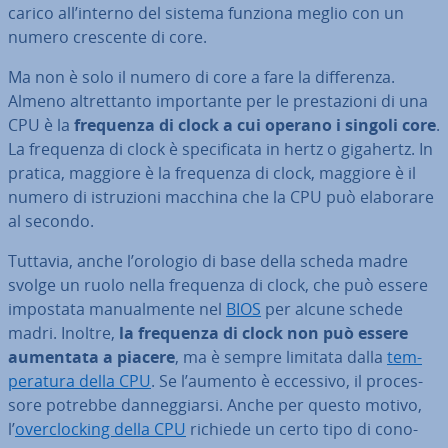
carico all’interno del sistema funziona meglio con un
numero crescente di core.
Ma non è solo il numero di core a fare la dif­fe­ren­za.
Almeno al­tret­tan­to im­por­tan­te per le pre­sta­zio­ni di una
CPU è la
frequenza di clock a cui operano i singoli core
.
La frequenza di clock è spe­ci­fi­ca­ta in hertz o gigahertz. In
pratica, maggiore è la frequenza di clock, maggiore è il
numero di istru­zio­ni macchina che la CPU può elaborare
al secondo.
Tuttavia, anche l’orologio di base della scheda madre
svolge un ruolo nella frequenza di clock, che può essere
impostata ma­nual­men­te nel
BIOS
per alcune schede
madri. Inoltre,
la frequenza di clock non può essere
aumentata a piacere
, ma è sempre limitata dalla
tem­
pe­ra­tu­ra della CPU
. Se l’aumento è eccessivo, il pro­ces­
so­re potrebbe dan­neg­giar­si. Anche per questo motivo,
l’
over­cloc­king della CPU
richiede un certo tipo di co­no­