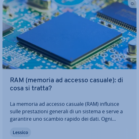
RAM (memoria ad accesso casuale): di
cosa si tratta?
La memoria ad accesso casuale (RAM) influisce
sulle pre­sta­zio­ni generali di un sistema e serve a
garantire uno scambio rapido dei dati. Ogni
attività di un di­spo­si­ti­vo genera infatti dati da
Lessico
elaborare e richiede delle pre­sta­zio­ni adeguate.