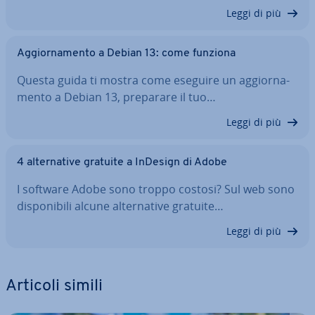
Leggi di più
Ag­gior­na­men­to a Debian 13: come funziona
Questa guida ti mostra come eseguire un ag­gior­na­
men­to a Debian 13, preparare il tuo…
Leggi di più
4 al­ter­na­ti­ve gratuite a InDesign di Adobe
I software Adobe sono troppo costosi? Sul web sono
di­spo­ni­bi­li alcune al­ter­na­ti­ve gratuite…
Leggi di più
Articoli simili