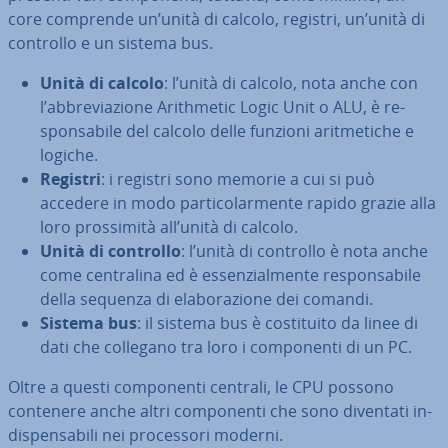
core comprende un’unità di calcolo, registri, un’unità di
controllo e un sistema bus.
Unità di calcolo
: l’unità di calcolo, nota anche con
l’ab­bre­via­zio­ne Ari­th­me­tic Logic Unit o ALU, è re­
spon­sa­bi­le del calcolo delle funzioni arit­me­ti­che e
logiche.
Registri
: i registri sono memorie a cui si può
accedere in modo par­ti­co­lar­men­te rapido grazie alla
loro pros­si­mi­tà all’unità di calcolo.
Unità di controllo
: l’unità di controllo è nota anche
come cen­tra­li­na ed è es­sen­zial­men­te re­spon­sa­bi­le
della sequenza di ela­bo­ra­zio­ne dei comandi.
Sistema bus
: il sistema bus è co­sti­tui­to da linee di
dati che collegano tra loro i com­po­nen­ti di un PC.
Oltre a questi com­po­nen­ti centrali, le CPU possono
contenere anche altri com­po­nen­ti che sono diventati in­
di­spen­sa­bi­li nei pro­ces­so­ri moderni.