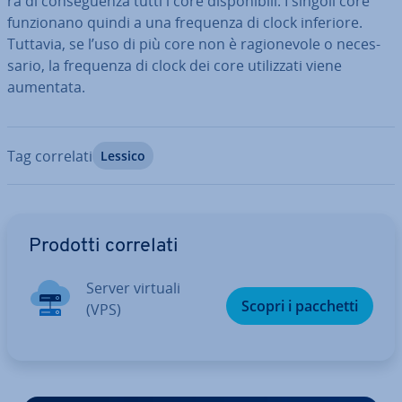
rà di con­se­guen­za tutti i core di­spo­ni­bi­li. I singoli core
fun­zio­na­no quindi a una frequenza di clock inferiore.
Tuttavia, se l’uso di più core non è ra­gio­ne­vo­le o ne­ces­
sa­rio, la frequenza di clock dei core uti­liz­za­ti viene
aumentata.
Tag correlati
Lessico
Vai al menu prin­ci­pa­le
Prodotti correlati
Server virtuali
Scopri i pacchetti
(VPS)