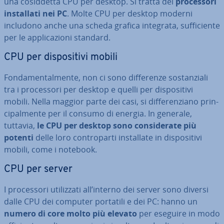
una co­sid­det­ta CPU per desktop. Si tratta dei
pro­ces­so­ri
in­stal­la­ti nei PC
. Molte CPU per desktop moderni
includono anche una scheda grafica integrata, suf­fi­cien­te
per le ap­pli­ca­zio­ni standard.
CPU per di­spo­si­ti­vi mobili
Fon­da­men­tal­men­te, non ci sono dif­fe­ren­ze so­stan­zia­li
tra i pro­ces­so­ri per desktop e quelli per di­spo­si­ti­vi
mobili. Nella maggior parte dei casi, si dif­fe­ren­zia­no prin­
ci­pal­men­te per il consumo di energia. In generale,
tuttavia,
le CPU per desktop sono con­si­de­ra­te più
potenti
delle loro con­tro­par­ti in­stal­la­te in di­spo­si­ti­vi
mobili, come i notebook.
CPU per server
I pro­ces­so­ri uti­liz­za­ti all’interno dei server sono diversi
dalle CPU dei computer portatili e dei PC: hanno un
numero di core molto più elevato
per eseguire in modo