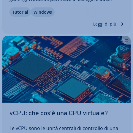
schermi a un computer portatile. Che pre­fe­ria­te
Tutorial
Windows
usare entrambi gli schermi si­mul­ta­nea­men­te o
solo uno di essi, la scelta è vostra. Scoprite…
Leggi di più
vCPU: che cos’è una CPU virtuale?
Le vCPU sono le unità centrali di controllo di una