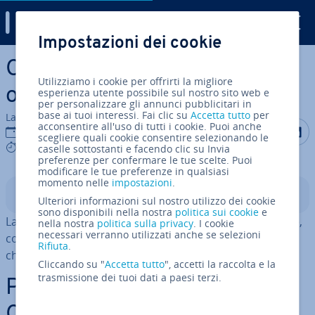
Digital Guide
Impostazioni dei cookie
Vai al contenuto prin­ci­pa­le
Cos’è una CPU? Il cuore
Utilizziamo i cookie per offrirti la migliore
operativo del computer
esperienza utente possibile sul nostro sito web e
per personalizzare gli annunci pubblicitari in
base ai tuoi interessi. Fai clic su
Accetta tutto
per
La redazione di IONOS
acconsentire all'uso di tutti i cookie. Puoi anche
Condividi 
Condiv
C
11 nov 2022
scegliere quali cookie consentire selezionando le
8 mins
caselle sottostanti e facendo clic su Invia
preferenze per confermare le tue scelte. Puoi
modificare le tue preferenze in qualsiasi
momento nelle
impostazioni
.
Indice
Ulteriori informazioni sul nostro utilizzo dei cookie
sono disponibili nella nostra
politica sui cookie
e
La CPU è il cuore operativo del computer. In par­ti­co­la­re,
nella nostra
politica sulla privacy
. I cookie
necessari verranno utilizzati anche se selezioni
contiene la potenza di calcolo es­sen­zia­le per le attività
Rifiuta
.
che il PC deve svolgere ogni giorno.
Cliccando su "
Accetta tutto
", accetti la raccolta e la
trasmissione dei tuoi dati a paesi terzi.
Per cosa sta l’ab­bre­via­zio­ne