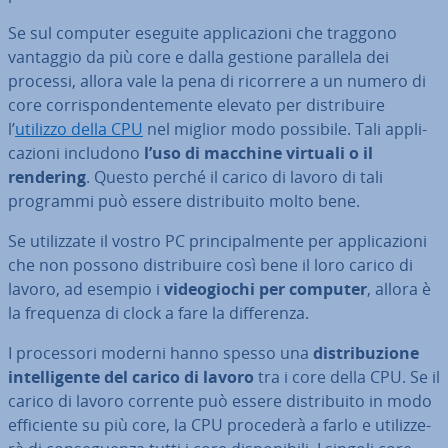
Se sul computer eseguite ap­pli­ca­zio­ni che traggono
vantaggio da più core e dalla gestione parallela dei
processi, allora vale la pena di ricorrere a un numero di
core cor­ri­spon­den­te­men­te elevato per di­stri­bui­re
l’
utilizzo della CPU
nel miglior modo possibile. Tali ap­pli­
ca­zio­ni includono
l’uso di macchine virtuali o il
rendering
. Questo perché il carico di lavoro di tali
programmi può essere di­stri­bui­to molto bene.
Se uti­liz­za­te il vostro PC prin­ci­pal­men­te per ap­pli­ca­zio­ni
che non possono di­stri­bui­re così bene il loro carico di
lavoro, ad esempio i
vi­deo­gio­chi per computer
, allora è
la frequenza di clock a fare la dif­fe­ren­za.
I pro­ces­so­ri moderni hanno spesso una
di­stri­bu­zio­ne
in­tel­li­gen­te del carico di lavoro
tra i core della CPU. Se il
carico di lavoro corrente può essere di­stri­bui­to in modo
ef­fi­cien­te su più core, la CPU procederà a farlo e uti­liz­ze­