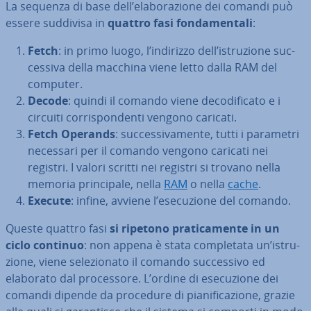
La sequenza di base dell’ela­bo­ra­zio­ne dei comandi può
essere suddivisa in
quattro fasi fon­da­men­ta­li
:
Fetch
: in primo luogo, l’indirizzo dell’istru­zio­ne suc­
ces­si­va della macchina viene letto dalla RAM del
computer.
Decode
: quindi il comando viene de­co­di­fi­ca­to e i
circuiti cor­ri­spon­den­ti vengono caricati.
Fetch Operands
: suc­ces­si­va­men­te, tutti i parametri
necessari per il comando vengono caricati nei
registri. I valori scritti nei registri si trovano nella
memoria prin­ci­pa­le, nella
RAM
o nella
cache
.
Execute
: infine, avviene l’ese­cu­zio­ne del comando.
Queste quattro fasi
si ripetono pra­ti­ca­men­te in un
ciclo continuo
: non appena è stata com­ple­ta­ta un’istru­
zio­ne, viene se­le­zio­na­to il comando suc­ces­si­vo ed
elaborato dal pro­ces­so­re. L’ordine di ese­cu­zio­ne dei
comandi dipende da procedure di pia­ni­fi­ca­zio­ne, grazie