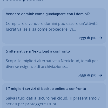
Vendere domini: come gua­da­gna­re con i domini?
Comprare e vendere domini può essere un'at­ti­vi­tà
lucrativa, se si sa come procedere. Vi…
Leggi di più
5 al­ter­na­ti­ve a Nextcloud a confronto
Scopri le migliori al­ter­na­ti­ve a Nextcloud, ideali per
diverse esigenze di ar­chi­via­zio­ne…
Leggi di più
I 7 migliori servizi di backup online a confronto
Salva i tuoi dati al sicuro nel cloud. Ti pre­sen­tia­mo 7
servizi per pro­teg­ge­re i tuoi…