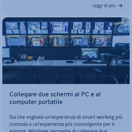
Ma cos’è esat­ta­men­te la RAM? Vi…
Leggi di più
Collegare due schermi al PC e al
computer portatile
Sia che vogliate un’espe­rien­za di smart working più
comoda o un’espe­rien­za più coin­vol­gen­te per il
gaming, Windows permette di collegare due