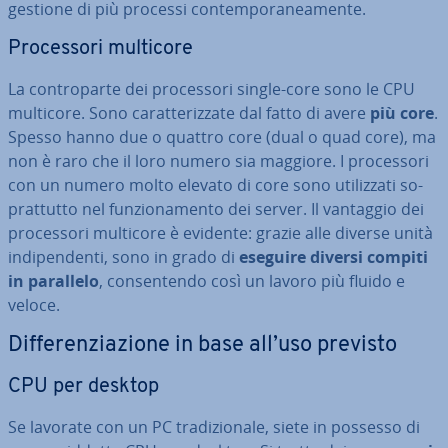
gestione di più processi con­tem­po­ra­nea­men­te.
Pro­ces­so­ri multicore
La con­tro­par­te dei pro­ces­so­ri single-core sono le CPU
multicore. Sono ca­rat­te­riz­za­te dal fatto di avere
più core
.
Spesso hanno due o quattro core (dual o quad core), ma
non è raro che il loro numero sia maggiore. I pro­ces­so­ri
con un numero molto elevato di core sono uti­liz­za­ti so­
prat­tut­to nel fun­zio­na­men­to dei server. Il vantaggio dei
pro­ces­so­ri multicore è evidente: grazie alle diverse unità
in­di­pen­den­ti, sono in grado di
eseguire diversi compiti
in parallelo
, con­sen­ten­do così un lavoro più fluido e
veloce.
Dif­fe­ren­zia­zio­ne in base all’uso previsto
CPU per desktop
Se lavorate con un PC tra­di­zio­na­le, siete in possesso di