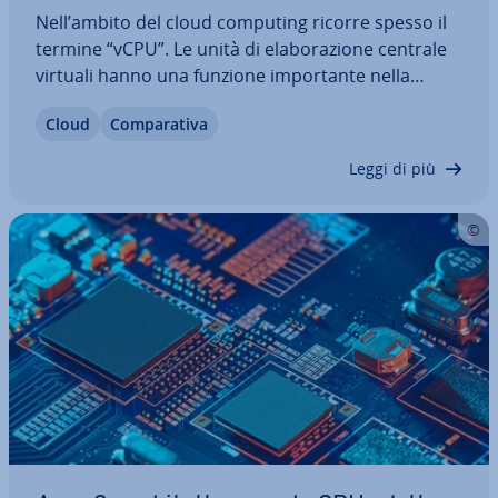
Nell’ambito del cloud computing ricorre spesso il
termine “vCPU”. Le unità di ela­bo­ra­zio­ne centrale
virtuali hanno una funzione im­por­tan­te nella
gestione delle macchine virtuali e pre­sen­ta­no
Cloud
Com­pa­ra­ti­va
alcuni aspetti che le dif­fe­ren­zia­no dalle CPU fisiche.
In questo confronto tra CPU e vCPU…
Leggi di più