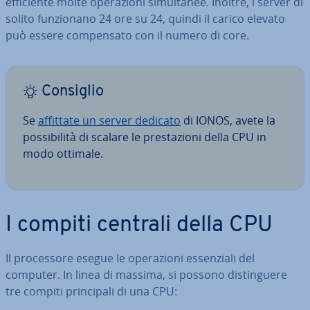
ef­fi­cien­te molte ope­ra­zio­ni si­mul­ta­nee. Inoltre, i server di
solito fun­zio­na­no 24 ore su 24, quindi il carico elevato
può essere com­pen­sa­to con il numero di core.
Consiglio
Se
affittate un server dedicato
di IONOS, avete la
pos­si­bi­li­tà di scalare le pre­sta­zio­ni della CPU in
modo ottimale.
I compiti centrali della CPU
Il pro­ces­so­re esegue le ope­ra­zio­ni es­sen­zia­li del
computer. In linea di massima, si possono di­stin­gue­re
tre compiti prin­ci­pa­li di una CPU: