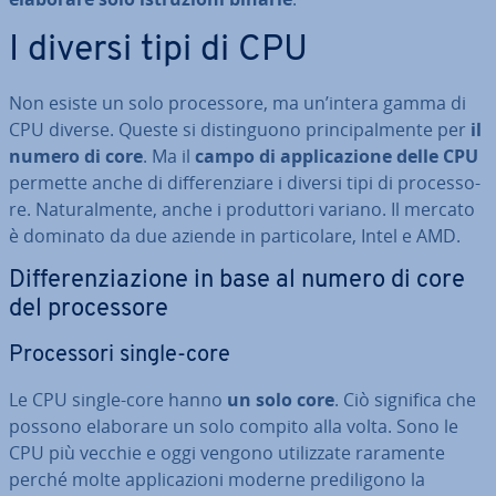
I diversi tipi di CPU
Non esiste un solo pro­ces­so­re, ma un’intera gamma di
CPU diverse. Queste si di­stin­guo­no prin­ci­pal­men­te per
il
numero di core
. Ma il
campo di ap­pli­ca­zio­ne delle CPU
permette anche di dif­fe­ren­zia­re i diversi tipi di pro­ces­so­
re. Na­tu­ral­men­te, anche i pro­dut­to­ri variano. Il mercato
è dominato da due aziende in par­ti­co­la­re, Intel e AMD.
Dif­fe­ren­zia­zio­ne in base al numero di core
del pro­ces­so­re
Pro­ces­so­ri single-core
Le CPU single-core hanno
un solo core
. Ciò significa che
possono elaborare un solo compito alla volta. Sono le
CPU più vecchie e oggi vengono uti­liz­za­te raramente
perché molte ap­pli­ca­zio­ni moderne pre­di­li­go­no la