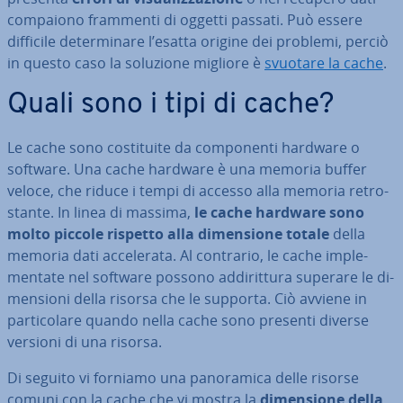
compaiono frammenti di oggetti passati. Può essere
difficile de­ter­mi­na­re l’esatta origine dei problemi, perciò
in questo caso la soluzione migliore è
svuotare la cache
.
Quali sono i tipi di cache?
Le cache sono co­sti­tui­te da com­po­nen­ti hardware o
software. Una cache hardware è una memoria buffer
veloce, che riduce i tempi di accesso alla memoria re­tro­
stan­te. In linea di massima,
le cache hardware sono
molto piccole rispetto alla di­men­sio­ne totale
della
memoria dati ac­ce­le­ra­ta. Al contrario, le cache im­ple­
men­ta­te nel software possono ad­di­rit­tu­ra superare le di­
men­sio­ni della risorsa che le supporta. Ciò avviene in
par­ti­co­la­re quando nella cache sono presenti diverse
versioni di una risorsa.
Di seguito vi forniamo una pa­no­ra­mi­ca delle risorse
comuni con la cache che vi mostra la
di­men­sio­ne della