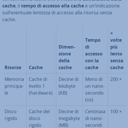
cache
, il
tempo di accesso alla cache
e un’in­di­ca­zio­ne
sull’eventuale lentezza di accesso alla risorsa senza
cache.
×
Tempo
volte
Di­men­
di
più
sio­ne
accesso
lento
della
con la
senza
Risorse
Cache
cache
cache
cache
Memoria
Cache di
Decine di
Meno di
200 ×
prin­ci­pa­
livello 1
kilobyte
un na­no­
le
(hardware)
(KB)
se­con­do
(ns)
Disco
Cache del
Decine di
Centinaia
100 ×
rigido
disco
megabyte
di na­no­
rigido
(MB)
se­con­di