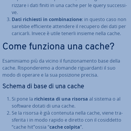
riz­za­re i dati finiti in una cache per le query suc­ces­si­
ve.
Dati richiesti in com­bi­na­zio­ne
: in questo caso non
sarebbe ef­fi­cien­te attendere il recupero dei dati per
caricarli. Invece è utile tenerli insieme nella cache.
Come funziona una cache?
Esa­mi­nia­mo più da vicino il fun­zio­na­men­to base della
cache. Ri­spon­de­re­mo a domande ri­guar­dan­ti il suo
modo di operare e la sua posizione precisa.
Schema di base di una cache
Si pone la
richiesta di una risorsa
al sistema o al
software dotati di una cache.
Se la risorsa è già contenuta nella cache, viene tra­
sfe­ri­ta i in modo rapido e diretto con il co­sid­det­to
“cache hit”ossia “
cache colpita
”.