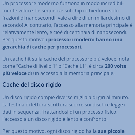
Un pro­ces­so­re moderno funziona in modo in­cre­di­bil­
men­te veloce. Le sequenze sul chip ri­chie­do­no solo
frazioni di na­no­se­con­di, vale a dire di un mi­liar­de­si­mo di
secondo! Al contrario, l’accesso alla memoria prin­ci­pa­le è
re­la­ti­va­men­te lento, e cioè di centinaia di na­no­se­con­di.
Per questo motivo i
pro­ces­so­ri moderni hanno una
gerarchia di cache per pro­ces­so­ri
.
Un cache hit sulla cache del pro­ces­so­re più veloce, nota
come “Cache di livello 1” o “Cache L1”, è circa
200 volte
più veloce
di un accesso alla memoria prin­ci­pa­le.
Cache del disco rigido
Un disco rigido compie diverse migliaia di giri al minuto.
La testina di lettura-scrittura scorre sui dischi e legge i
dati in sequenza. Trat­tan­do­si di un processo fisico,
l’accesso a un disco rigido è lento a confronto.
Per questo motivo, ogni disco rigido ha la
sua piccola