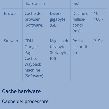
(hardware)
(ns)
Browser
Cache del
Diversi
Decine di
10–
browser
gigabyte
mil­li­se­
100 ×
(Software)
(GB)
con­di
(ms)
Siti web
CDN,
Migliaia di
Pochi
2–5 ×
Google
terabyte
secondi
Page
(Petabyte,
(s)
Cache,
PB)
Wayback
Machine
(Software)
Cache hardware
Cache del pro­ces­so­re