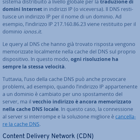
sistema di­stri­bui­to a livello globale per la
tra­du­zio­ne di
domini Internet
in indirizzi IP (o viceversa). Il DNS re­sti­
tui­sce un indirizzo IP per il nome di un dominio. Ad
esempio, l’indirizzo IP 217.160.86.23 viene re­sti­tui­to per il
dominio
ionos.it
.
Le query al DNS che hanno già trovato risposta vengono
me­mo­riz­za­te lo­cal­men­te nella cache del DNS sul proprio
di­spo­si­ti­vo. In questo modo,
ogni ri­so­lu­zio­ne ha
sempre la stessa velocità
.
Tuttavia, l’uso della cache DNS può anche provocare
problemi, ad esempio, quando l’indirizzo IP ap­par­te­nen­te
a un dominio è cambiato per uno spo­sta­men­to del
server, ma il
vecchio indirizzo è ancora me­mo­riz­za­to
nella cache DNS locale
. In questo caso, la con­nes­sio­ne
al server si in­ter­rom­pe e la soluzione migliore è
can­cel­la­
re la cache DNS
.
Content Delivery Network (CDN)