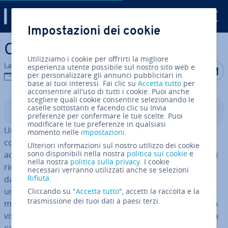
Digital Guide
Impostazioni dei cookie
Vai al contenuto prin­ci­pa­le
Cos’è una cache?
Utilizziamo i cookie per offrirti la migliore
La redazione di IONOS
esperienza utente possibile sul nostro sito web e
Condividi 
Condiv
C
per personalizzare gli annunci pubblicitari in
19 ott 2022
base ai tuoi interessi. Fai clic su
Accetta tutto
per
acconsentire all'uso di tutti i cookie. Puoi anche
scegliere quali cookie consentire selezionando le
caselle sottostanti e facendo clic su Invia
Indice
preferenze per confermare le tue scelte. Puoi
modificare le tue preferenze in qualsiasi
Una cache è una
memoria tem­po­ra­nea digitale
che
momento nelle
impostazioni
.
conserva i dati con­sul­ta­ti una volta per un suc­ces­si­vo
Ulteriori informazioni sul nostro utilizzo dei cookie
sono disponibili nella nostra
politica sui cookie
e
accesso ripetuto. Alle richieste suc­ces­si­ve, si può quindi
nella nostra
politica sulla privacy
. I cookie
ricevere risposta di­ret­ta­men­te dalla cache invece che
necessari verranno utilizzati anche se selezioni
Rifiuta
.
dall’ap­pli­ca­zio­ne vera e propria. I web browser ne sono
un tipico esempio: hanno una propria cache che
Cliccando su "
Accetta tutto
", accetti la raccolta e la
trasmissione dei tuoi dati a paesi terzi.
memorizza alcuni contenuti di un sito web. A una nuova
visita della pagina in un secondo momento, questa sarà