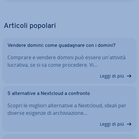
Articoli popolari
Vendere domini: come gua­da­gna­re con i domini?
Comprare e vendere domini può essere un'at­ti­vi­tà
lucrativa, se si sa come procedere. Vi…
Leggi di più
5 al­ter­na­ti­ve a Nextcloud a confronto
Scopri le migliori al­ter­na­ti­ve a Nextcloud, ideali per
diverse esigenze di ar­chi­via­zio­ne…
Leggi di più