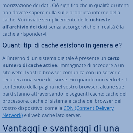
mo­riz­za­zio­ne dei dati. Ciò significa che in qualità di utenti
non dovete sapere nulla sulle proprietà interne della
cache. Voi inviate sem­pli­ce­men­te delle
richieste
all’archivio dei dati
senza ac­cor­ger­vi che in realtà è la
cache a ri­spon­der­vi.
Quanti tipi di cache esistono in generale?
All’interno di un sistema digitale è presente un
certo
numero di cache attive
. Im­ma­gi­na­te di accedere a un
sito web: il vostro browser comunica con un server e
recupera una serie di risorse. Fin quando non vedrete il
contenuto della pagina nel vostro browser, alcune sue
parti stanno at­tra­ver­san­do le seguenti cache: cache del
pro­ces­so­re, cache di sistema e cache del browser del
vostro di­spo­si­ti­vo, come la
CDN (Content Delivery
Network)
e il web cache lato server.
Vantaggi e svantaggi di una