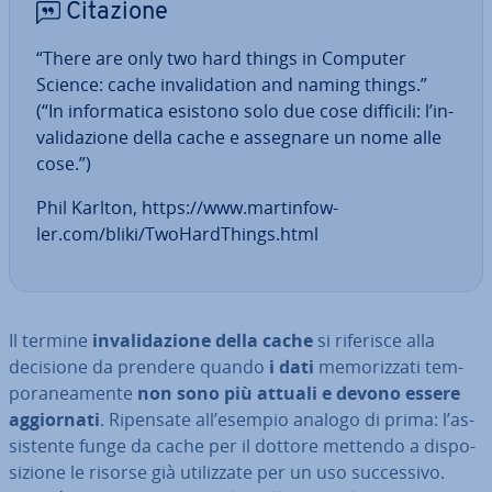
Citazione
“There are only two hard things in Computer
Science: cache in­va­li­da­tion and naming things.”
(“In in­for­ma­ti­ca esistono solo due cose difficili: l’in­
va­li­da­zio­ne della cache e assegnare un nome alle
cose.”)
Phil Karlton, https://www.mar­tin­fo­w­
ler.com/bliki/Two­Hard­Things.html
Il termine
in­va­li­da­zio­ne della cache
si riferisce alla
decisione da prendere quando
i dati
me­mo­riz­za­ti tem­
po­ra­nea­men­te
non sono più attuali e devono essere
ag­gior­na­ti
. Ripensate all’esempio analogo di prima: l’as­
si­sten­te funge da cache per il dottore mettendo a di­spo­
si­zio­ne le risorse già uti­liz­za­te per un uso suc­ces­si­vo.