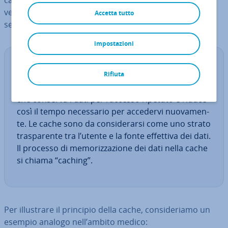
caricata più ra­pi­da­men­te, poiché i dati me­mo­riz­za­ti
vengono re­cu­pe­ra­ti di­ret­ta­men­te dalla cache e non dal
Accetta tutto
server.
impostazioni
De­fi­ni­zio­ne
Rifiuta
Cache: una cache è una
memoria tem­po­ra­nea
che conserva i dati per l’accesso ripetuto e riduce
così il tempo ne­ces­sa­rio per accedervi nuo­va­men­
te. Le cache sono da con­si­de­rar­si come uno strato
tra­spa­ren­te tra l’utente e la fonte effettiva dei dati.
Il processo di me­mo­riz­za­zio­ne dei dati nella cache
si chiama “caching”.
Per il­lu­stra­re il principio della cache, con­si­de­ria­mo un
esempio analogo nell’ambito medico: