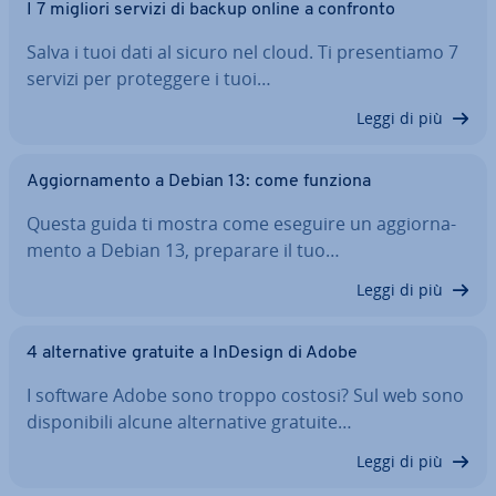
I 7 migliori servizi di backup online a confronto
Salva i tuoi dati al sicuro nel cloud. Ti pre­sen­tia­mo 7
servizi per pro­teg­ge­re i tuoi…
Leggi di più
Ag­gior­na­men­to a Debian 13: come funziona
Questa guida ti mostra come eseguire un ag­gior­na­
men­to a Debian 13, preparare il tuo…
Leggi di più
4 al­ter­na­ti­ve gratuite a InDesign di Adobe
I software Adobe sono troppo costosi? Sul web sono
di­spo­ni­bi­li alcune al­ter­na­ti­ve gratuite…
Leggi di più