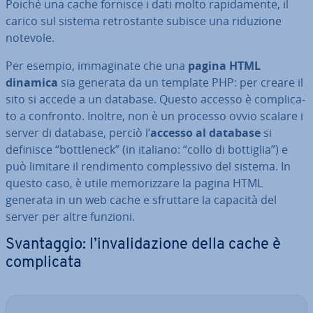
Poiché una cache fornisce i dati molto ra­pi­da­men­te, il
carico sul sistema re­tro­stan­te subisce una riduzione
notevole.
Per esempio, im­ma­gi­na­te che una
pagina HTML
dinamica
sia generata da un template PHP: per creare il
sito si accede a un database. Questo accesso è com­pli­ca­
to a confronto. Inoltre, non è un processo ovvio scalare i
server di database, perciò l’
accesso al database
si
definisce “bot­tle­neck” (in italiano: “collo di bottiglia”) e
può limitare il ren­di­men­to com­ples­si­vo del sistema. In
questo caso, è utile me­mo­riz­za­re la pagina HTML
generata in un web cache e sfruttare la capacità del
server per altre funzioni.
Svan­tag­gio: l’in­va­li­da­zio­ne della cache è
com­pli­ca­ta