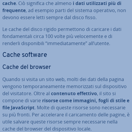
cache
. Ciò significa che almeno
i dati uti­liz­za­ti più di
frequente
, ad esempio parti del sistema operativo, non
devono essere letti sempre dal disco fisso.
Le cache del disco rigido per­met­to­no di caricare i dati
fon­da­men­ta­li circa 100 volte più ve­lo­ce­men­te e di
renderli di­spo­ni­bi­li “im­me­dia­ta­men­te” all’utente.
Cache software
Cache del browser
Quando si visita un sito web, molti dei dati della pagina
vengono tem­po­ra­nea­men­te me­mo­riz­za­ti sul di­spo­si­ti­vo
del vi­si­ta­to­re. Oltre al
contenuto effettivo
, il sito si
compone di varie
risorse come immagini, fogli di stile e
file Ja­va­Script
. Molte di queste risorse sono ne­ces­sa­rie
su più fronti. Per ac­ce­le­ra­re il ca­ri­ca­men­to delle pagine, è
utile salvare queste risorse sempre ne­ces­sa­rie nella
cache del browser del di­spo­si­ti­vo locale.