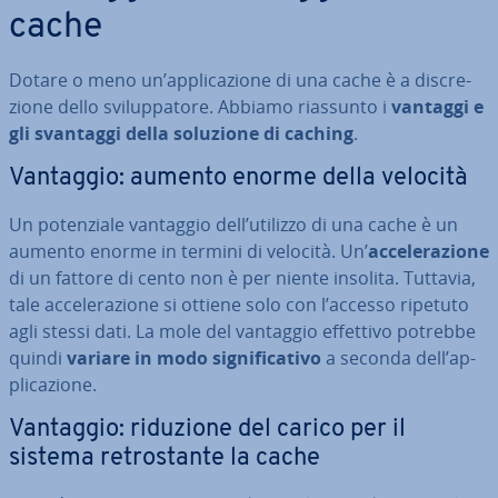
cache
Dotare o meno un’ap­pli­ca­zio­ne di una cache è a di­scre­
zio­ne dello svi­lup­pa­to­re. Abbiamo riassunto i
vantaggi e
gli svantaggi della soluzione di caching
.
Vantaggio: aumento enorme della velocità
Un po­ten­zia­le vantaggio dell’utilizzo di una cache è un
aumento enorme in termini di velocità. Un’
ac­ce­le­ra­zio­ne
di un fattore di cento non è per niente insolita. Tuttavia,
tale ac­ce­le­ra­zio­ne si ottiene solo con l’accesso ripetuto
agli stessi dati. La mole del vantaggio effettivo potrebbe
quindi
variare in modo si­gni­fi­ca­ti­vo
a seconda dell’ap­
pli­ca­zio­ne.
Vantaggio: riduzione del carico per il
sistema re­tro­stan­te la cache