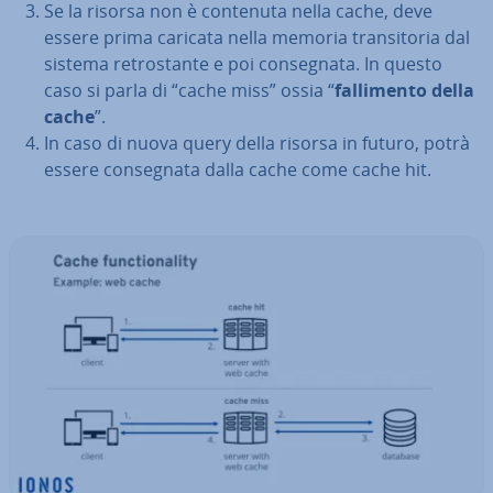
Se la risorsa non è contenuta nella cache, deve
essere prima caricata nella memoria tran­si­to­ria dal
sistema re­tro­stan­te e poi con­se­gna­ta. In questo
caso si parla di “cache miss” ossia “
fal­li­men­to della
cache
”.
In caso di nuova query della risorsa in futuro, potrà
essere con­se­gna­ta dalla cache come cache hit.