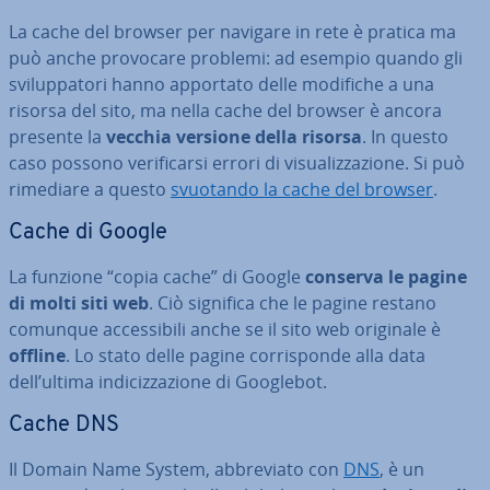
La cache del browser per navigare in rete è pratica ma
può anche provocare problemi: ad esempio quando gli
svi­lup­pa­to­ri hanno apportato delle modifiche a una
risorsa del sito, ma nella cache del browser è ancora
presente la
vecchia versione della risorsa
. In questo
caso possono ve­ri­fi­car­si errori di vi­sua­liz­za­zio­ne. Si può
rimediare a questo
svuotando la cache del browser
.
Cache di Google
La funzione “copia cache” di Google
conserva le pagine
di molti siti web
. Ciò significa che le pagine restano
comunque ac­ces­si­bi­li anche se il sito web originale è
offline
. Lo stato delle pagine cor­ri­spon­de alla data
dell’ultima in­di­ciz­za­zio­ne di Googlebot.
Cache DNS
Il Domain Name System, ab­bre­via­to con
DNS
, è un