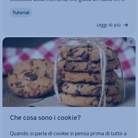
por­tan­te nella gestione dei processi attivi. La
Tutorial
soluzione più facile consiste nel pulire la RAM. Su
Windows ci sono diverse opzioni a…
Leggi di più
Che cosa sono i cookie?
Quando si parla di cookie si pensa prima di tutto a