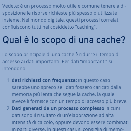
Vedete: è un processo molto utile e comune tenere a di­
spo­si­zio­ne le risorse richieste più spesso o uti­liz­za­te
insieme. Nel mondo digitale, questi processi correlati
con­flui­sco­no tutti nel co­sid­det­to “caching”.
Qual è lo scopo di una cache?
Lo scopo prin­ci­pa­le di una cache è ridurre il tempo di
accesso ai dati im­por­tan­ti. Per dati “im­por­tan­ti” si
intendono:
dati richiesti con frequenza
: in questo caso
sarebbe uno spreco se i dati fossero caricati dalla
memoria più lenta che segue la cache, la quale
invece li fornisce con un tempo di accesso più breve.
Dati generati da un processo complesso
: alcuni
dati sono il risultato di un’ela­bo­ra­zio­ne ad alta
intensità di calcolo, oppure devono essere combinati
in parti diverse. In questi casi, si consiglia di me­mo­