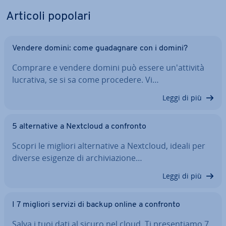
Articoli popolari
Vendere domini: come gua­da­gna­re con i domini?
Comprare e vendere domini può essere un'at­ti­vi­tà
lucrativa, se si sa come procedere. Vi…
Leggi di più
5 al­ter­na­ti­ve a Nextcloud a confronto
Scopri le migliori al­ter­na­ti­ve a Nextcloud, ideali per
diverse esigenze di ar­chi­via­zio­ne…
Leggi di più
I 7 migliori servizi di backup online a confronto
Salva i tuoi dati al sicuro nel cloud. Ti pre­sen­tia­mo 7