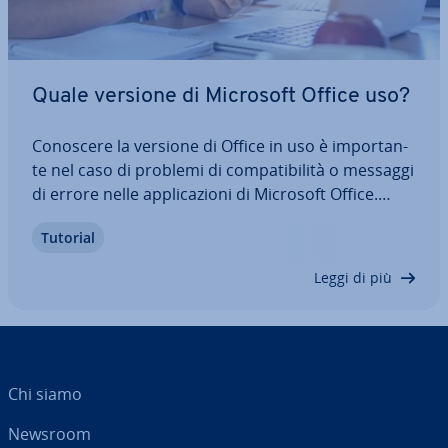
Quale versione di Microsoft Office uso?
Conoscere la versione di Office in uso è im­por­tan­
te nel caso di problemi di com­pa­ti­bi­li­tà o messaggi
di errore nelle ap­pli­ca­zio­ni di Microsoft Office.
Difatti, le opzioni di ri­so­lu­zio­ne dei problemi
Tutorial
dipendono prin­ci­pal­men­te dalla versione di Office
in ese­cu­zio­ne. In questo…
Leggi di più
Chi siamo
Newsroom