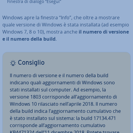
Finestra di dialogo “Esegui”
Windows apre la finestra “Info”, che oltre a mostrare
quale versione di Windows è stata in­stal­la­ta (ad esempio
Windows 7, 8 o 10), mostra anche
il
numero di versione
e il numero della build
.
Consiglio
Il numero di versione e il numero della build
indicano quali ag­gior­na­men­ti di Windows sono
stati in­stal­la­ti sul computer. Ad esempio, la
versione 1803 cor­ri­spon­de all’ag­gior­na­men­to di
Windows 10 ri­la­scia­to nell’aprile 2018. Il numero
della build indica l’ag­gior­na­men­to cu­mu­la­ti­vo che
è stato in­stal­la­to sul sistema: la build 17134.471
cor­ri­spon­de all’ag­gior­na­men­to cu­mu­la­ti­vo
KB4471324 dell’11 dicembre 2018. Potete trovare