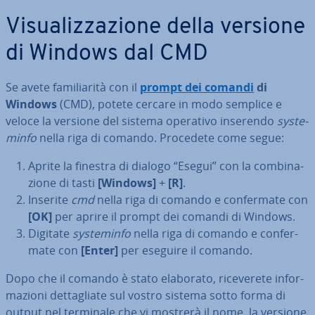
Vi­sua­liz­za­zio­ne della versione
di Windows dal CMD
Se avete fa­mi­lia­ri­tà con il
prompt dei comandi
di
Windows
(CMD), potete cercare in modo semplice e
veloce la versione del sistema operativo inserendo
sy­ste­
min­fo
nella riga di comando. Procedete come segue:
Aprite la finestra di dialogo “Esegui” con la com­bi­na­
zio­ne di tasti
[Windows]
+
[R]
.
Inserite
cmd
nella riga di comando e con­fer­ma­te con
[OK]
per aprire il prompt dei comandi di Windows.
Digitate
sy­ste­min­fo
nella riga di comando e con­fer­
ma­te con
[Enter]
per eseguire il comando.
Dopo che il comando è stato elaborato, ri­ce­ve­re­te in­for­
ma­zio­ni det­ta­glia­te sul vostro sistema sotto forma di
output nel terminale che vi mostrerà il nome, la versione