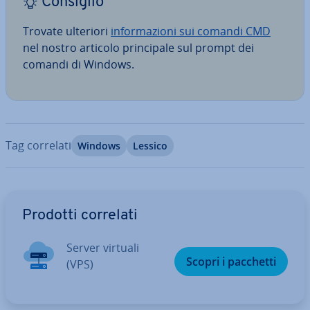
Consiglio
Trovate ulteriori
in­for­ma­zio­ni sui comandi CMD
nel nostro articolo prin­ci­pa­le sul prompt dei
comandi di Windows.
Tag correlati
Windows
Lessico
Vai al menu prin­ci­pa­le
Prodotti correlati
Server virtuali
Scopri i pacchetti
(VPS)