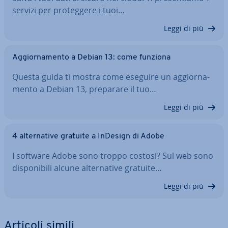
servizi per pro­teg­ge­re i tuoi…
Leggi di più
Ag­gior­na­men­to a Debian 13: come funziona
Questa guida ti mostra come eseguire un ag­gior­na­
men­to a Debian 13, preparare il tuo…
Leggi di più
4 al­ter­na­ti­ve gratuite a InDesign di Adobe
I software Adobe sono troppo costosi? Sul web sono
di­spo­ni­bi­li alcune al­ter­na­ti­ve gratuite…
Leggi di più
Articoli simili