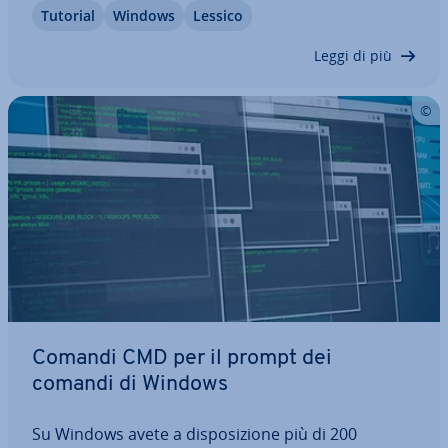
Tutorial
Windows
Lessico
ta­to a fun­zio­na­re per via di un problema di questo
tipo, avviene l’arresto forzato,…
Leggi di più
Comandi CMD per il prompt dei
comandi di Windows
Su Windows avete a di­spo­si­zio­ne più di 200