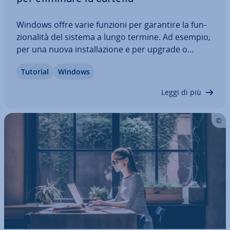
Windows offre varie funzioni per garantire la fun­
zio­na­li­tà del sistema a lungo termine. Ad esempio,
per una nuova in­stal­la­zio­ne e per upgrade o
update im­por­tan­ti, il sistema operativo genera la
Tutorial
Windows
cartella di backup Windows.old, che consente di ri­
pri­sti­na­re il vecchio stato del…
Leggi di più