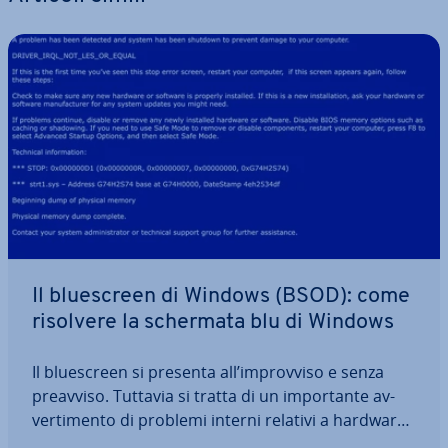
Il blue­screen di Windows (BSOD): come
risolvere la schermata blu di Windows
Il blue­screen si presenta all’im­prov­vi­so e senza
preavviso. Tuttavia si tratta di un im­por­tan­te av­
ver­ti­men­to di problemi interni relativi a hardware,
software e driver. Quando Windows è im­pos­si­bi­li­