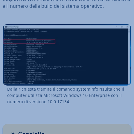
e il numero della build del sistema operativo.
Dalla richiesta tramite il comando sy­ste­min­fo risulta che il
computer utilizza Microsoft Windows 10 En­ter­pri­se con il
numero di versione 10.0.17134.