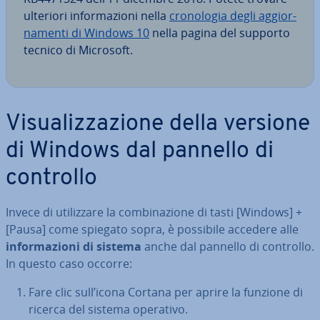
ulteriori in­for­ma­zio­ni nella
cro­no­lo­gia degli ag­gior­
na­men­ti di Windows 10
nella pagina del supporto
tecnico di Microsoft.
Vi­sua­liz­za­zio­ne della versione
di Windows dal pannello di
controllo
Invece di uti­liz­za­re la com­bi­na­zio­ne di tasti [Windows] +
[Pausa] come spiegato sopra, è possibile accedere alle
in­for­ma­zio­ni di sistema
anche dal pannello di controllo.
In questo caso occorre:
Fare clic sull’icona Cortana per aprire la funzione di
ricerca del sistema operativo.