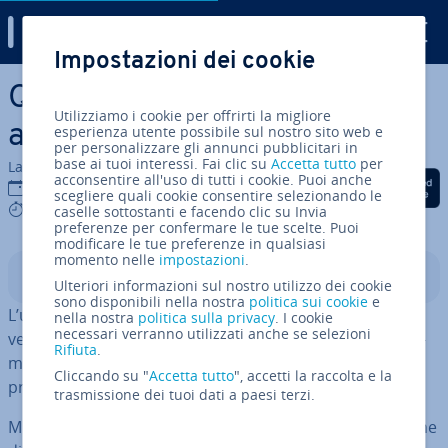
Digital Guide
Impostazioni dei cookie
Vai al contenuto prin­ci­pa­le
Quale versione di Windows
Utilizziamo i cookie per offrirti la migliore
avete?
esperienza utente possibile sul nostro sito web e
per personalizzare gli annunci pubblicitari in
base ai tuoi interessi. Fai clic su
Accetta tutto
per
La redazione di IONOS
acconsentire all'uso di tutti i cookie. Puoi anche
Condividi via Facebook
Condividi via Twitter
Condividi via Li
10 set 2019
scegliere quali cookie consentire selezionando le
4 mins
caselle sottostanti e facendo clic su Invia
preferenze per confermare le tue scelte. Puoi
modificare le tue preferenze in qualsiasi
momento nelle
impostazioni
.
Indice
Ulteriori informazioni sul nostro utilizzo dei cookie
sono disponibili nella nostra
politica sui cookie
e
L’utente Windows dovrebbe sempre sapere quale
nella nostra
politica sulla privacy
. I cookie
necessari verranno utilizzati anche se selezioni
versione del sistema operativo utilizza. Si tratta di in­for­
Rifiuta
.
ma­zio­ni rilevanti non solo per l’in­stal­la­zio­ne di nuovi
Cliccando su "
Accetta tutto
", accetti la raccolta e la
programmi, ma anche per la ri­so­lu­zio­ne di problemi.
trasmissione dei tuoi dati a paesi terzi.
Microsoft fornisce in­for­ma­zio­ni det­ta­glia­te sulla versione