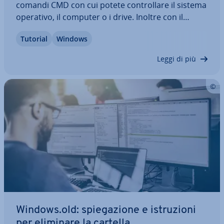
comandi CMD con cui potete con­trol­la­re il sistema
operativo, il computer o i drive. Inoltre con il
prompt dei comandi di Windows potete or­ga­niz­za­
Tutorial
Windows
re i file o eseguire le opzioni di rete, a patto che
sappiate come procedere. In questo…
Leggi di più
Windows.old: spie­ga­zio­ne e istru­zio­ni
per eliminare la cartella