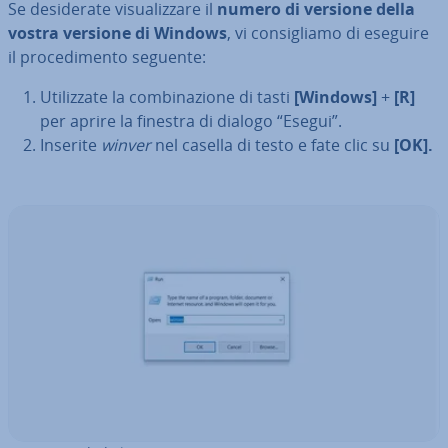
Se de­si­de­ra­te vi­sua­liz­za­re il
numero di versione della
vostra versione di Windows
, vi con­si­glia­mo di eseguire
il pro­ce­di­men­to seguente:
Uti­liz­za­te la com­bi­na­zio­ne di tasti
[Windows]
+
[R]
per aprire la finestra di dialogo “Esegui”.
Inserite
winver
nel casella di testo e fate clic su
[OK].