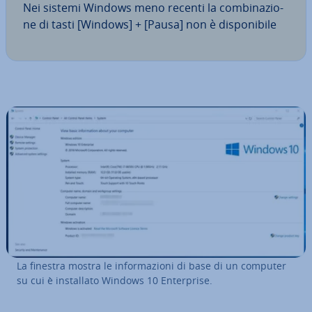
Nei sistemi Windows meno recenti la com­bi­na­zio­
ne di tasti [Windows] + [Pausa] non è di­spo­ni­bi­le
La finestra mostra le in­for­ma­zio­ni di base di un computer
su cui è in­stal­la­to Windows 10 En­ter­pri­se.