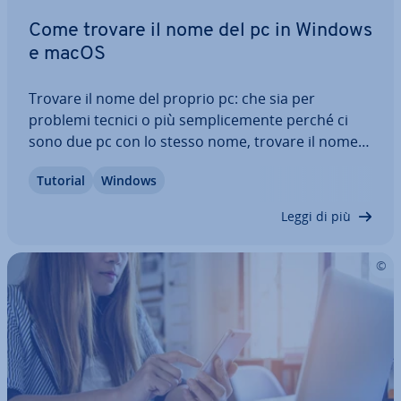
Come trovare il nome del pc in Windows
e macOS
Trovare il nome del proprio pc: che sia per
problemi tecnici o più sem­pli­ce­men­te perché ci
sono due pc con lo stesso nome, trovare il nome
di­spo­si­ti­vo aiuta a di­stin­gue­re tra i vari di­spo­si­ti­vi
Tutorial
Windows
collegati a una rete. Ma come trovare il nome del
computer? Facile, ve lo spie­ghia­mo…
Leggi di più