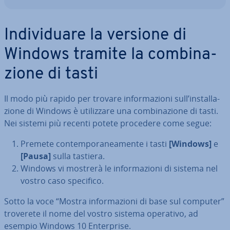
In­di­vi­dua­re la versione di
Windows tramite la com­bi­na­
zio­ne di tasti
Il modo più rapido per trovare in­for­ma­zio­ni sull’in­stal­la­
zio­ne di Windows è uti­liz­za­re una com­bi­na­zio­ne di tasti.
Nei sistemi più recenti potete procedere come segue:
Premete con­tem­po­ra­nea­men­te i tasti
[Windows]
e
[Pausa]
sulla tastiera.
Windows vi mostrerà le in­for­ma­zio­ni di sistema nel
vostro caso specifico.
Sotto la voce “Mostra in­for­ma­zio­ni di base sul computer”
troverete il nome del vostro sistema operativo, ad
esempio Windows 10 En­ter­pri­se.