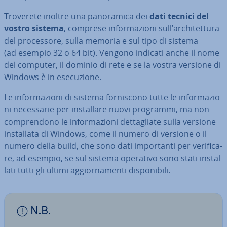
Troverete inoltre una pa­no­ra­mi­ca dei
dati tecnici del
vostro sistema
, comprese in­for­ma­zio­ni sull’ar­chi­tet­tu­ra
del pro­ces­so­re, sulla memoria e sul tipo di sistema
(ad esempio 32 o 64 bit). Vengono indicati anche il nome
del computer, il dominio di rete e se la vostra versione di
Windows è in ese­cu­zio­ne.
Le in­for­ma­zio­ni di sistema for­ni­sco­no tutte le in­for­ma­zio­
ni ne­ces­sa­rie per in­stal­la­re nuovi programmi, ma non
com­pren­do­no le in­for­ma­zio­ni det­ta­glia­te sulla versione
in­stal­la­ta di Windows, come il numero di versione o il
numero della build, che sono dati im­por­tan­ti per ve­ri­fi­ca­
re, ad esempio, se sul sistema operativo sono stati in­stal­
la­ti tutti gli ultimi ag­gior­na­men­ti di­spo­ni­bi­li.
N.B.