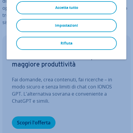
di Windows in­stal­la­ta in varie sezioni del sistema
operativo, ad esempio nel pannello di controllo. Ci sono
Accetta tutto
tre modi diversi per re­cu­pe­ra­re tali in­for­ma­zio­ni di
sistema; in questo articolo ve le il­lu­stria­mo.
impostazioni
Rifiuta
IONOS GPT
Il tuo as­si­sten­te IA sovrano per una
maggiore pro­dut­ti­vi­tà
Fai domande, crea contenuti, fai ricerche – in
modo sicuro e senza limiti di chat con IONOS
GPT. L'al­ter­na­ti­va sovrana e con­ve­nien­te a
ChatGPT e simili.
Scopri l'offerta