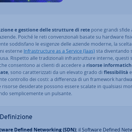
zione e gestione delle strutture di rete
pone grandi sfide 
ziende. Poiché le reti con­ven­zio­na­li basate su hardware fis
te sod­di­sfa­no le esigenze delle aziende moderne, la scelta
oni esterne
In­fra­struc­tu­re as a Service (Iaas)
sta di­ven­tan­d
usa. Rispetto alle tra­di­zio­na­li in­fra­strut­tu­re interne, questi 
che con­sen­to­no ai clienti di accedere a
risorse in­for­ma­ti­ch
za­te
, sono ca­rat­te­riz­za­ti da un elevato grado di
fles­si­bi­li­tà
e
len­te controllo dei costi: a dif­fe­ren­za di un framework hardw
le risorse de­si­de­ra­te possono essere scalate in qualsiasi 
do sem­pli­ce­men­te un pulsante.
De­fi­ni­zio­ne
tware Defined Net­wor­king (SDN):
il Software Defined Net­