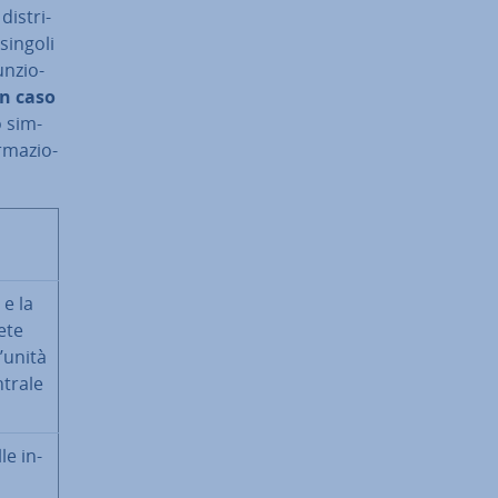
i­stri­
 singoli
n­zio­
in caso
o sim­
r­ma­zio­
à e la
rete
’unità
ntrale
le in­