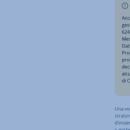
Anc
ges
624
Mes
Dat
Prof
pro
deci
alcu
di 
Una vol
stra­to
d’insie
e gestir