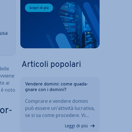
ausa
Articoli popolari
delle
avviene
te ai
Vendere domini: come gua­da­
 è noto
gna­re con i domini?
Comprare e vendere domini
può essere un'at­ti­vi­tà lucrativa,
or­
se si sa come procedere. Vi…
Leggi di più