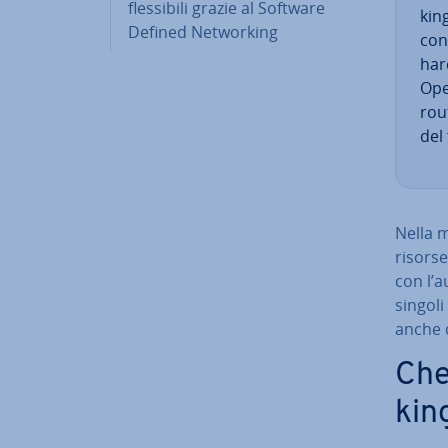
fles­si­bi­li grazie al Software
kin
Defined Net­wor­king
cont
har
Ope
rout
del 
Nella ma
risorse
con l’a
singoli 
anche 
Che
kin