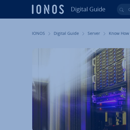
Digital Guide
Cer
Vai al contenuto prin­ci­pa­le
IONOS
Digital Guide
Server
Know How