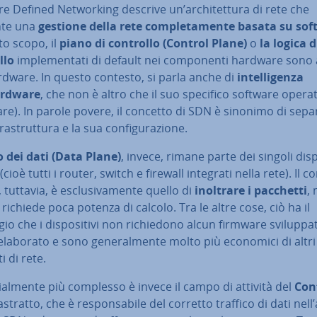
e Defined Net­wor­king descrive un’ar­chi­tet­tu­ra di rete che
nte una
gestione della rete
com­ple­ta­men­te basata su so
to scopo, il
piano di controllo (Control Plane)
o
la logica d
llo
im­ple­men­ta­ti di default nei com­po­nen­ti hardware sono 
rdware. In questo contesto, si parla anche di
in­tel­li­gen­za
ardware
, che non è altro che il suo specifico software opera
re). In parole povere, il concetto di SDN è sinonimo di se­pa­r
fra­strut­tu­ra e la sua con­fi­gu­ra­zio­ne.
 dei dati (Data Plane)
, invece, rimane parte dei singoli di­spo­
 (cioè tutti i router, switch e firewall integrati nella rete). Il 
 tuttavia, è esclu­si­va­men­te quello di
inoltrare i pacchetti
,
 richiede poca potenza di calcolo. Tra le altre cose, ciò ha il
o che i di­spo­si­ti­vi non ri­chie­do­no alcun firmware svi­lup­pa­
aborato e sono ge­ne­ral­men­te molto più economici di altri
i di rete.
zial­men­te più complesso è invece il campo di attività del
Con
stratto, che è re­spon­sa­bi­le del corretto traffico di dati nell’