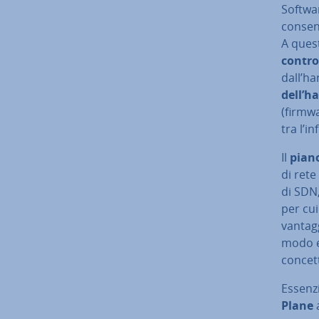
Softwar
conse
A ques
contro
dall’ha
dell’h
(firmwa
tra l’in­
Il
piano
di rete
di SDN,
per cui
vantaggi
modo el
concett
Es­sen­
Plane
a