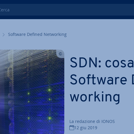
ca
Software Defined Net­wor­king
SDN: cosa 
Software 
wor­king
La redazione di IONOS
12 giu 2019