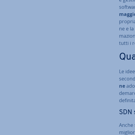
softwa
maggi
propria 
ne e la 
ma­zio­
tutti i
Qual
Le idee
seconda
ne
adot
de­mar­
definit
SDN s
Anche s
miglio