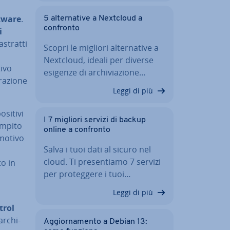
ftware
.
5 al­ter­na­ti­ve a Nextcloud a
confronto
i
astratti
Scopri le migliori al­ter­na­ti­ve a
Nextcloud, ideali per diverse
tivo
esigenze di ar­chi­via­zio­ne…
a­zio­ne
Leggi di più
si­ti­vi
I 7 migliori servizi di backup
compito
online a confronto
 motivo
Salva i tuoi dati al sicuro nel
cloud. Ti pre­sen­tia­mo 7 servizi
to in
per pro­teg­ge­re i tuoi…
Leggi di più
trol
ar­chi­
Ag­gior­na­men­to a Debian 13: