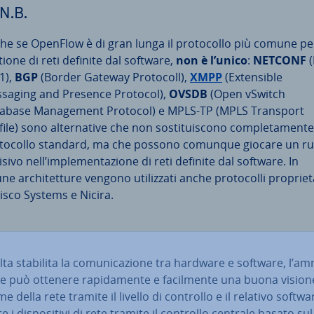
N.B.
he se OpenFlow è di gran lunga il pro­to­col­lo più comune pe
tione di reti definite dal software,
non è l’unico
:
NETCONF
(
1),
BGP
(Border Gateway Protocoll),
XMPP
(Ex­ten­si­ble
saging and Presence Protocol),
OVSDB
(Open vSwitch
abase Ma­na­ge­ment Protocol) e MPLS-TP (MPLS Transport
ile) sono al­ter­na­ti­ve che non so­sti­tui­sco­no com­ple­ta­men­te 
­to­col­lo standard, ma che possono comunque giocare un r
sivo nell’im­ple­men­ta­zio­ne di reti definite dal software. In
ne ar­chi­tet­tu­re vengono uti­liz­za­ti anche pro­to­col­li pro­prie­ta
Cisco Systems e Nicira.
ta stabilita la co­mu­ni­ca­zio­ne tra hardware e software, l’am­m
­re può ottenere ra­pi­da­men­te e fa­cil­men­te una buona vision
me della rete tramite il livello di controllo e il relativo soft
e i di­spo­si­ti­vi di rete tramite il controllo centrale basato sul