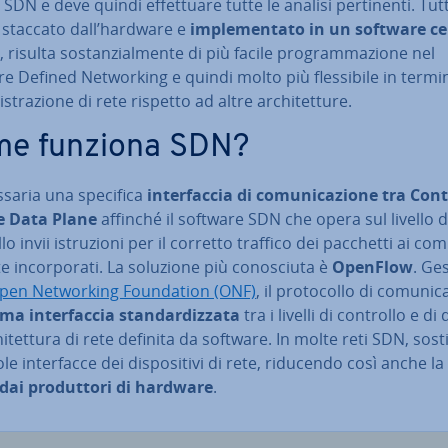
a SDN e deve quindi ef­fet­tua­re tutte le analisi per­ti­nen­ti. Tut
 staccato dall’hardware e
im­ple­men­ta­to in un software ce
, risulta so­stan­zial­men­te di più facile pro­gram­ma­zio­ne nel
e Defined Net­wor­king e quindi molto più fles­si­bi­le in termin
­stra­zio­ne di rete rispetto ad altre ar­chi­tet­tu­re.
e funziona SDN?
s­sa­ria una specifica
in­ter­fac­cia di co­mu­ni­ca­zio­ne tra Con
e Data Plane
affinché il software SDN che opera sul livello d
lo invii istru­zio­ni per il corretto traffico dei pacchetti ai com
te in­cor­po­ra­ti. La soluzione più co­no­sciu­ta è
OpenFlow
. Ges
pen Net­wor­king Foun­da­tion (ONF)
, il pro­to­col­lo di co­mu­ni­c
ma in­ter­fac­cia stan­dar­diz­za­ta
tra i livelli di controllo e di 
i­tet­tu­ra di rete definita da software. In molte reti SDN, so­sti­
le in­ter­fac­ce dei di­spo­si­ti­vi di rete, riducendo così anche la
dai pro­dut­to­ri di hardware
.