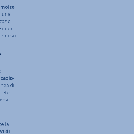
za molto
o una
za­zio­
 in­for­
menti su
?
a
ca­zio­
inea di
 rete
ersi.
te la
­vi di