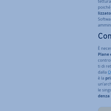
tet­tu­r
poiché
liz­za­to
Softwar
am­mi­ni
Com
È ne­ce
Plane 
control
ti di re
dalla
O
è la
pri
un’ar­ch
le singo
den­za 