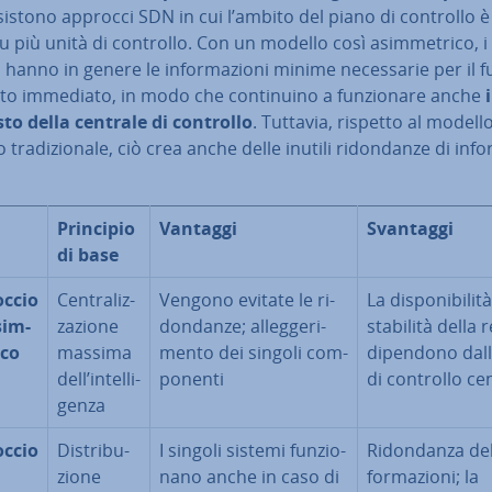
esistono approcci SDN in cui l’ambito del piano di controllo è d
su più unità di controllo. Con un modello così asim­me­tri­co, i
 hanno in genere le in­for­ma­zio­ni minime ne­ces­sa­rie per il fu
to immediato, in modo che con­ti­nui­no a fun­zio­na­re anche
sto della centrale di controllo
. Tuttavia, rispetto al modell
o tra­di­zio­na­le, ciò crea anche delle inutili ri­don­dan­ze di in­fo
Principio
Vantaggi
Svantaggi
di base
ccio
Cen­tra­liz­
Vengono evitate le ri­
La di­spo­ni­bi­li­t
sim­
za­zio­ne
don­dan­ze; al­leg­ge­ri­
stabilità della 
­co
massima
men­to dei singoli com­
dipendono dall
dell’in­tel­li­
po­nen­ti
di controllo ce
gen­za
ccio
Di­stri­bu­
I singoli sistemi fun­zio­
Ri­don­dan­za del
zio­ne
na­no anche in caso di
for­ma­zio­ni; la