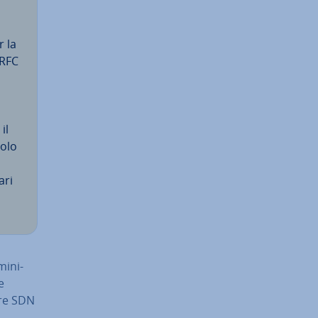
r la
RFC
il
uolo
­ri
i­ni­
e
ware SDN