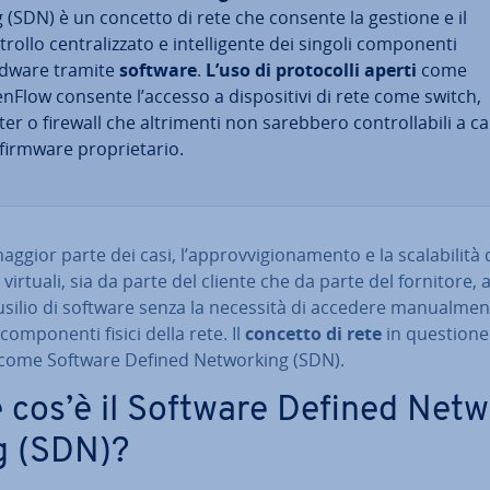
g (SDN) è un concetto di rete che consente la gestione e il
rollo cen­tra­liz­za­to e in­tel­li­gen­te dei singoli com­po­nen­ti
dware tramite
software
.
L’uso di pro­to­col­li aperti
come
nFlow consente l’accesso a di­spo­si­ti­vi di rete come switch,
er o firewall che al­tri­men­ti non sarebbero con­trol­la­bi­li a c
firmware pro­prie­ta­rio.
ggior parte dei casi, l’ap­prov­vi­gio­na­men­to e la sca­la­bi­li­tà 
 virtuali, sia da parte del cliente che da parte del fornitore, 
usilio di software senza la necessità di accedere ma­nual­men­
com­po­nen­ti fisici della rete. Il
concetto di rete
in questione
come Software Defined Net­wor­king (SDN).
 cos’è il Software Defined Net­w
g (SDN)?