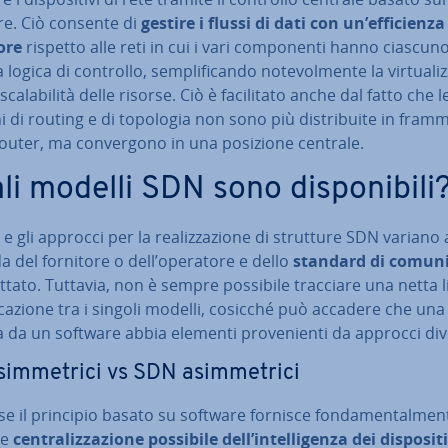
re. Ciò consente di
gestire i flussi di dati con un’ef­fi­cien­
ore
rispetto alle reti in cui i vari com­po­nen­ti hanno ciascun
logica di controllo, sem­pli­fi­can­do no­te­vol­men­te la vir­tua­liz­
sca­la­bi­li­tà delle risorse. Ciò è fa­ci­li­ta­to anche dal fatto che le
ni di routing e di topologia non sono più di­stri­bui­te in fram
 router, ma con­ver­go­no in una posizione centrale.
i modelli SDN sono di­spo­ni­bi­li
 e gli approcci per la rea­liz­za­zio­ne di strutture SDN variano 
 del fornitore o dell’operatore e dello
standard di co­mu­ni­
tato. Tuttavia, non è sempre possibile tracciare una netta l
ca­zio­ne tra i singoli modelli, cosicché può accadere che una
a da un software abbia elementi pro­ve­nien­ti da approcci div
im­me­tri­ci vs SDN asim­me­tri­ci
e il principio basato su software fornisce fon­da­men­tal­men­
re
cen­tra­liz­za­zio­ne possibile dell’in­tel­li­gen­za dei di­spo­si­ti