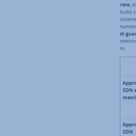
rete
, 
bui­to 
sistemi
na­men­
di gua
me­tri­c
ni.
Appro
SDN 
me­tri
Appro
SDN