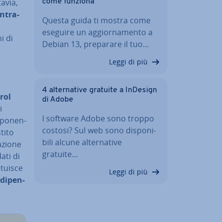
tavia,
come funziona
n­tra­
Questa guida ti mostra come
eseguire un ag­gior­na­men­to a
i di
Debian 13, preparare il tuo…
Leggi di più
4 al­ter­na­ti­ve gratuite a InDesign
trol
di Adobe
i
I software Adobe sono troppo
­po­nen­
costosi? Sul web sono di­spo­ni­
tito
bi­li alcune al­ter­na­ti­ve
a­zio­ne
gratuite…
dati di
tui­sce
Leggi di più
di­pen­