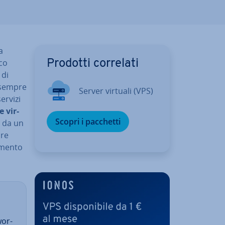
a
ico
Prodotti correlati
 di
o sempre
Server virtuali (VPS)
servizi
e vir­
Scopri i pacchetti
 da un
are
momento
wor­