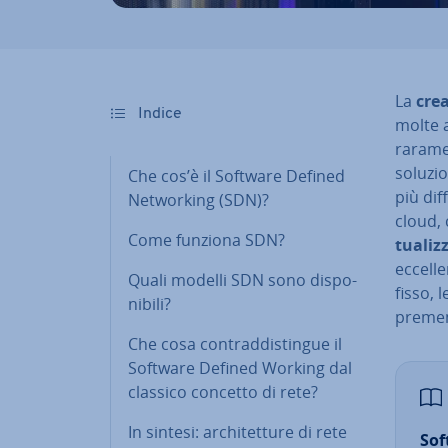
La
crea
Indice
molte a
raramen
soluzi
Che cos’è il Software Defined
più diff
Net­wor­king (SDN)?
cloud, 
Come funziona SDN?
tua­liz­
ec­cel­
Quali modelli SDN sono di­spo­
fisso, 
ni­bi­li?
premen
Che cosa con­trad­di­stin­gue il
Software Defined Working dal
classico concetto di rete?
In sintesi: ar­chi­tet­tu­re di rete
Sof