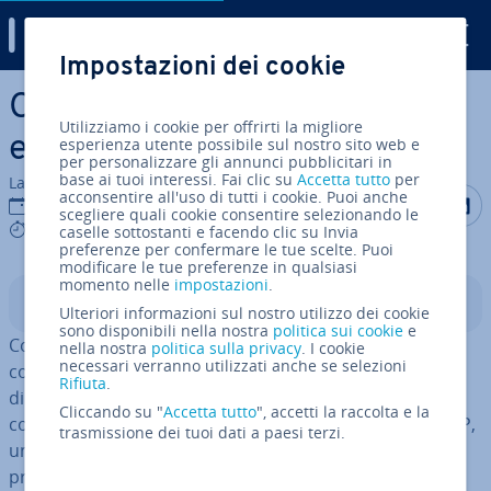
Digital Guide
Impostazioni dei cookie
Vai al contenuto prin­ci­pa­le
Cos’è XMPP? Ca­rat­te­ri­sti­che
Utilizziamo i cookie per offrirti la migliore
e fun­zio­na­li­tà
esperienza utente possibile sul nostro sito web e
per personalizzare gli annunci pubblicitari in
base ai tuoi interessi. Fai clic su
Accetta tutto
per
La redazione di IONOS
acconsentire all'uso di tutti i cookie. Puoi anche
Condividi 
Condiv
C
31 ott 2022
scegliere quali cookie consentire selezionando le
6 mins
caselle sottostanti e facendo clic su Invia
preferenze per confermare le tue scelte. Puoi
modificare le tue preferenze in qualsiasi
momento nelle
impostazioni
.
Indice
Ulteriori informazioni sul nostro utilizzo dei cookie
sono disponibili nella nostra
politica sui cookie
e
Con il pro­to­col­lo aperto XMPP è possibile co­mu­ni­ca­re
nella nostra
politica sulla privacy
. I cookie
necessari verranno utilizzati anche se selezioni
con altri utenti senza dover usare uno specifico servizio
Rifiuta
.
di mes­sag­gi­sti­ca. Basato sullo standard XML, XMPP
Cliccando su "
Accetta tutto
", accetti la raccolta e la
consente di scambiare messaggi tramite un client XMPP,
trasmissione dei tuoi dati a paesi terzi.
un server XMPP o un servizio com­pa­ti­bi­le con questo
pro­to­col­lo, in modo in­di­pen­den­te da di­spo­si­ti­vi e