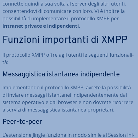
connette quindi a sua volta al server degli altri utenti,
con­sen­ten­do­vi di co­mu­ni­ca­re con loro. Vi è inoltre la
pos­si­bi­li­tà di im­ple­men­ta­re il pro­to­col­lo XMPP per
intranet private e in­di­pen­den­ti
.
Funzioni im­por­tan­ti di XMPP
Il pro­to­col­lo XMPP offre agli utenti le seguenti fun­zio­na­li­
tà:
Mes­sag­gi­sti­ca istan­ta­nea in­di­pen­den­te
Im­ple­men­tan­do il pro­to­col­lo XMPP, avrete la pos­si­bi­li­tà
di inviare messaggi istan­ta­nei in­di­pen­den­te­men­te dal
sistema operativo e dal browser e non dovrete ricorrere
a servizi di mes­sag­gi­sti­ca istan­ta­nea pro­prie­ta­ri.
Peer-to-peer
L’esten­sio­ne Jingle funziona in modo simile al Session Ini­