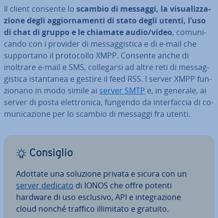
Il client consente lo
scambio di messaggi, la vi­sua­liz­za­
zio­ne degli ag­gior­na­men­ti di stato degli utenti, l’uso
di chat di gruppo e le chiamate audio/video
, co­mu­ni­
can­do con i provider di mes­sag­gi­sti­ca e di e-mail che
sup­por­ta­no il pro­to­col­lo XMPP. Consente anche di
inoltrare e-mail e SMS, col­le­gar­si ad altre reti di mes­sag­
gi­sti­ca istan­ta­nea e gestire il feed RSS. I server XMPP fun­
zio­na­no in modo simile ai
server SMTP
e, in generale, ai
server di posta elet­tro­ni­ca, fungendo da in­ter­fac­cia di co­
mu­ni­ca­zio­ne per lo scambio di messaggi fra utenti.
Consiglio
Adottate una soluzione privata e sicura con un
server dedicato
di IONOS che offre potenti
hardware di uso esclusivo, API e in­te­gra­zio­ne
cloud nonché traffico il­li­mi­ta­to e gratuito.