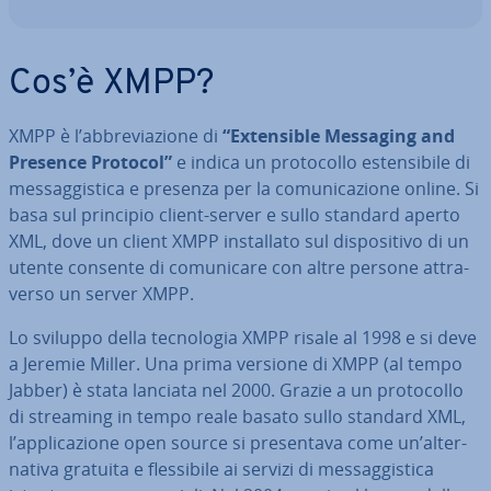
Cos’è XMPP?
XMPP è l’ab­bre­via­zio­ne di
“Ex­ten­si­ble Messaging and
Presence Protocol”
e indica un pro­to­col­lo esten­si­bi­le di
mes­sag­gi­sti­ca e presenza per la co­mu­ni­ca­zio­ne online. Si
basa sul principio client-server e sullo standard aperto
XML, dove un client XMPP in­stal­la­to sul di­spo­si­ti­vo di un
utente consente di co­mu­ni­ca­re con altre persone at­tra­
ver­so un server XMPP.
Lo sviluppo della tec­no­lo­gia XMPP risale al 1998 e si deve
a Jeremie Miller. Una prima versione di XMPP (al tempo
Jabber) è stata lanciata nel 2000. Grazie a un pro­to­col­lo
di streaming in tempo reale basato sullo standard XML,
l’ap­pli­ca­zio­ne open source si pre­sen­ta­va come un’al­ter­
na­ti­va gratuita e fles­si­bi­le ai servizi di mes­sag­gi­sti­ca