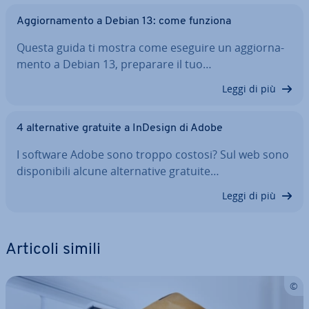
Ag­gior­na­men­to a Debian 13: come funziona
Questa guida ti mostra come eseguire un ag­gior­na­
men­to a Debian 13, preparare il tuo…
Leggi di più
4 al­ter­na­ti­ve gratuite a InDesign di Adobe
I software Adobe sono troppo costosi? Sul web sono
di­spo­ni­bi­li alcune al­ter­na­ti­ve gratuite…
Leggi di più
Articoli simili