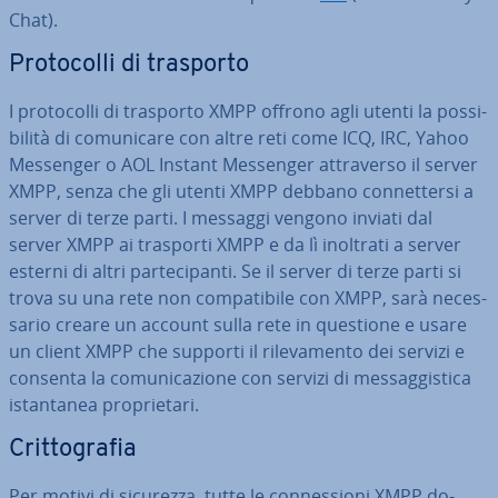
Chat).
Pro­to­col­li di trasporto
I pro­to­col­li di trasporto XMPP offrono agli utenti la pos­si­
bi­li­tà di co­mu­ni­ca­re con altre reti come ICQ, IRC, Yahoo
Messenger o AOL Instant Messenger at­tra­ver­so il server
XMPP, senza che gli utenti XMPP debbano con­net­ter­si a
server di terze parti. I messaggi vengono inviati dal
server XMPP ai trasporti XMPP e da lì inoltrati a server
esterni di altri par­te­ci­pan­ti. Se il server di terze parti si
trova su una rete non com­pa­ti­bi­le con XMPP, sarà ne­ces­
sa­rio creare un account sulla rete in questione e usare
un client XMPP che supporti il ri­le­va­men­to dei servizi e
consenta la co­mu­ni­ca­zio­ne con servizi di mes­sag­gi­sti­ca
istan­ta­nea pro­prie­ta­ri.
Crit­to­gra­fia
Per motivi di sicurezza, tutte le con­nes­sio­ni XMPP do­