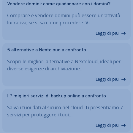
Vendere domini: come gua­da­gna­re con i domini?
Comprare e vendere domini può essere un'at­ti­vi­tà
lucrativa, se si sa come procedere. Vi…
Leggi di più
5 al­ter­na­ti­ve a Nextcloud a confronto
Scopri le migliori al­ter­na­ti­ve a Nextcloud, ideali per
diverse esigenze di ar­chi­via­zio­ne…
Leggi di più
I 7 migliori servizi di backup online a confronto
Salva i tuoi dati al sicuro nel cloud. Ti pre­sen­tia­mo 7
servizi per pro­teg­ge­re i tuoi…
Leggi di più