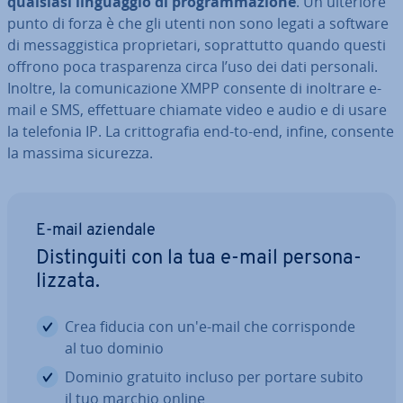
qualsiasi lin­guag­gio di pro­gram­ma­zio­ne
. Un ulteriore
punto di forza è che gli utenti non sono legati a software
di mes­sag­gi­sti­ca pro­prie­ta­ri, so­prat­tut­to quando questi
offrono poca tra­spa­ren­za circa l’uso dei dati personali.
Inoltre, la co­mu­ni­ca­zio­ne XMPP consente di inoltrare e-
mail e SMS, ef­fet­tua­re chiamate video e audio e di usare
la telefonia IP. La crit­to­gra­fia end-to-end, infine, consente
la massima sicurezza.
E-mail aziendale
Di­stin­gui­ti con la tua e-mail per­so­na­
liz­za­ta.
Crea fiducia con un'e-mail che cor­ri­spon­de
al tuo dominio
Dominio gratuito incluso per portare subito
il tuo marchio online