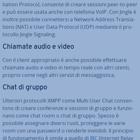
tia­tion Protocol, consente di creare sessioni peer-to-peer
e può essere usata anche con telefonia VoIP. Con Jingle è
inoltre possibile con­net­ter­si a Network Address Trans­la­
tions (NAT) e User Data Protocol (UDP) mediante il pro­
to­col­lo Jingle Signaling.
Chiamate audio e video
Con il client ap­pro­pria­to è anche possibile ef­fet­tua­re
chiamate audio e video in tempo reale con altri utenti,
proprio come negli altri servizi di mes­sag­gi­sti­ca.
Chat di gruppo
Ulteriori pro­to­col­li XMPP come Multi User Chat con­sen­
to­no di creare con­fe­ren­ze e sessioni di gruppo e fun­zio­
na­no come chat room o chat di gruppo. Spesso è
possibile assegnare diversi ruoli, pro­teg­ge­re le varie
room con una password o renderle in­vi­si­bi­li. Il principio
di fun­zio­na­men­to è simile a quello di
IRC
(Internet Relay