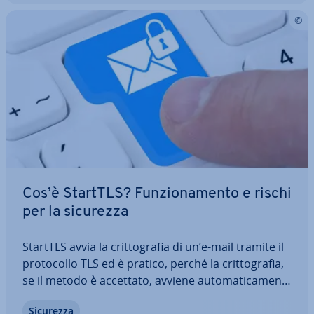
Cos’è StartTLS? Fun­zio­na­men­to e rischi
per la sicurezza
StartTLS avvia la crit­to­gra­fia di un’e-mail tramite il
pro­to­col­lo TLS ed è pratico, perché la crit­to­gra­fia,
se il metodo è accettato, avviene au­to­ma­ti­ca­men­
te. Non è ne­ces­sa­rio con­tat­ta­re una porta
Sicurezza
dedicata, StartTLS può essere fa­cil­men­te integrato