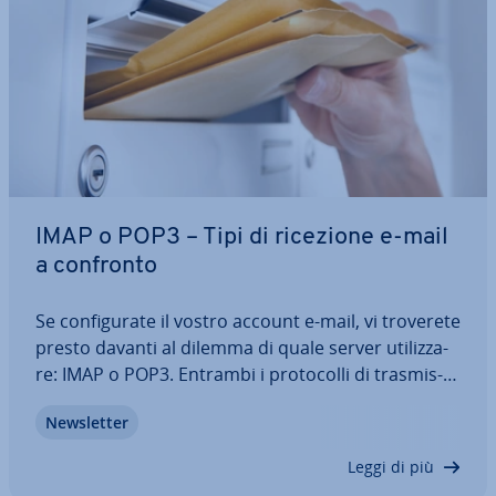
IMAP o POP3 – Tipi di ricezione e-mail
a confronto
Se con­fi­gu­ra­te il vostro account e-mail, vi troverete
presto davanti al dilemma di quale server uti­liz­za­
re: IMAP o POP3. Entrambi i pro­to­col­li di tra­smis­
sio­ne vi aiutano a ricevere i vostri messaggi di
New­slet­ter
posta elet­tro­ni­ca. Ma quali sono le dif­fe­ren­ze tra
IMAP e POP3? E quando…
Leggi di più