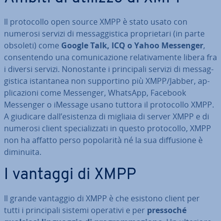
Il pro­to­col­lo open source XMPP è stato usato con
numerosi servizi di mes­sag­gi­sti­ca pro­prie­ta­ri (in parte
obsoleti) come
Google Talk, ICQ o Yahoo Messenger
,
con­sen­ten­do una co­mu­ni­ca­zio­ne re­la­ti­va­men­te libera fra
i diversi servizi. No­no­stan­te i prin­ci­pa­li servizi di mes­sag­
gi­sti­ca istan­ta­nea non sup­por­ti­no più XMPP/Jabber, ap­
pli­ca­zio­ni come Messenger, WhatsApp, Facebook
Messenger o iMessage usano tuttora il pro­to­col­lo XMPP.
A giudicare dall’esistenza di migliaia di server XMPP e di
numerosi client spe­cia­liz­za­ti in questo pro­to­col­lo, XMPP
non ha affatto perso po­po­la­ri­tà né la sua dif­fu­sio­ne è
diminuita.
I vantaggi di XMPP
Il grande vantaggio di XMPP è che esistono client per
tutti i prin­ci­pa­li sistemi operativi e per
pressoché