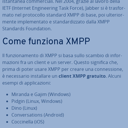
istan­ta­nea com­mer­cia­li. Nel 2004, grazie al lavoro della
IETF (Internet En­gi­nee­ring Task Force), Jabber si è tra­sfor­
ma­to nel pro­to­col­lo standard XMPP di base, poi ul­te­rior­
men­te im­ple­men­ta­to e stan­dar­diz­za­to dalla XMPP
Standards Foun­da­tion.
Come funziona XMPP
Il fun­zio­na­men­to di XMPP si basa sullo scambio di in­for­
ma­zio­ni fra un client e un server. Questo significa che,
prima di poter usare XMPP per creare una con­nes­sio­ne,
è ne­ces­sa­rio in­stal­la­re un
client XMPP gratuito
. Alcuni
esempi di ap­pli­ca­zio­ni:
Miranda e Gajim (Windows)
Pidgin (Linux, Windows)
Dino (Linux)
Con­ver­sa­tions (Android)
Coc­ci­nel­la (iOS)