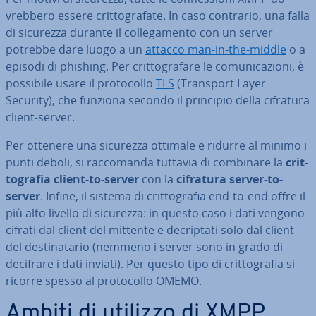
vreb­be­ro essere crit­to­gra­fa­te. In caso contrario, una falla
di sicurezza durante il col­le­ga­men­to con un server
potrebbe dare luogo a un
attacco man-in-the-middle
o a
episodi di phishing. Per crit­to­gra­fa­re le co­mu­ni­ca­zio­ni, è
possibile usare il pro­to­col­lo
TLS
(Transport Layer
Security), che funziona secondo il principio della cifratura
client-server.
Per ottenere una sicurezza ottimale e ridurre al minimo i
punti deboli, si rac­co­man­da tuttavia di combinare la
crit­
to­gra­fia client-to-server
con la
cifratura server-to-
server
. Infine, il sistema di crit­to­gra­fia end-to-end offre il
più alto livello di sicurezza: in questo caso i dati vengono
cifrati dal client del mittente e de­crip­ta­ti solo dal client
del de­sti­na­ta­rio (nemmeno i server sono in grado di
decifrare i dati inviati). Per questo tipo di crit­to­gra­fia si
ricorre spesso al pro­to­col­lo OMEMO.
Ambiti di utilizzo di XMPP