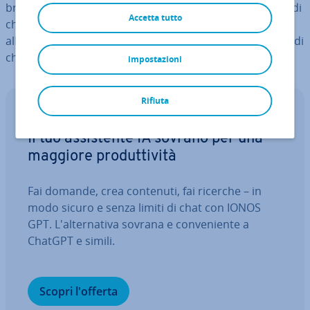
browser. Grazie a una crit­to­gra­fia sicura e alle funzioni di
Accetta tutto
chiamata audio/video, XMPP è un’al­ter­na­ti­va fles­si­bi­le
all’uso dei più noti servizi di mes­sag­gi­sti­ca istan­ta­nea e di
chat.
impostazioni
Rifiuta
IONOS GPT
Il tuo as­si­sten­te IA sovrano per una
maggiore pro­dut­ti­vi­tà
Fai domande, crea contenuti, fai ricerche – in
modo sicuro e senza limiti di chat con IONOS
GPT. L'al­ter­na­ti­va sovrana e con­ve­nien­te a
ChatGPT e simili.
Scopri l'offerta