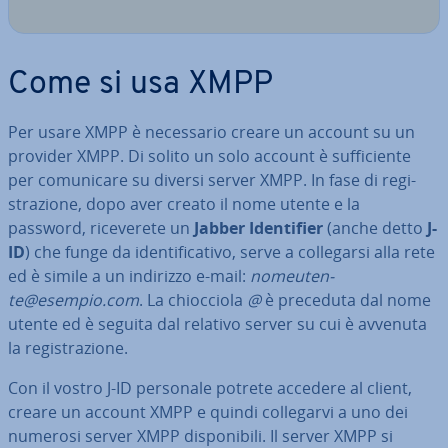
Come si usa XMPP
Per usare XMPP è ne­ces­sa­rio creare un account su un
provider XMPP. Di solito un solo account è suf­fi­cien­te
per co­mu­ni­ca­re su diversi server XMPP. In fase di re­gi­
stra­zio­ne, dopo aver creato il nome utente e la
password, ri­ce­ve­re­te un
Jabber Iden­ti­fier
(anche detto
J-
ID
) che funge da iden­ti­fi­ca­ti­vo, serve a col­le­gar­si alla rete
ed è simile a un indirizzo e-mail:
no­meu­ten­
te@esempio.com
. La chioc­cio­la
@
è preceduta dal nome
utente ed è seguita dal relativo server su cui è avvenuta
la re­gi­stra­zio­ne.
Con il vostro J-ID personale potrete accedere al client,
creare un account XMPP e quindi col­le­gar­vi a uno dei
numerosi server XMPP di­spo­ni­bi­li. Il server XMPP si