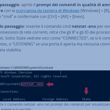
passaggio:
aprite il
prompt dei comandi in qualità di am­m
re
con la
scor­cia­to­ia da tastiera di Windows
[Windows] + [R],
e “cmd” e con­fer­ma­te con [Ctrl] + [Alt] + [Invio].
o passaggio:
inserite il comando cmd
netstat -ano
per vi­su
n­nes­sio­ni di rete correnti, oltre che gli IP e gli ID dei proces
ati. Sotto State vedrete voci come “CONNECTED”, se si è con
izio, o “LISTENING” se una porta è aperta ma nessuna con­ne
ata stabilita.
ite il comando netstat -ano nel prompt dei comandi per vi­sua­liz­za­r
 aperte e in ascolto.