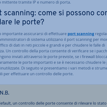
o mittente tramite IP e numero di porta.
t scanning: come si possono co
­la­re le porte?
im­por­tan­te as­si­cu­rar­si di ef­fet­tua­re
port scanning
re­go­l
am­mi­ni­stra­to­ri di sistema uti­liz­za­no il port scanning per mo­n
raffico di dati in reti piccole e grandi e per chiudere le falle di
za. Un controllo della porta consente di ve­ri­fi­ca­re se i pacch
ngono inviati at­tra­ver­so le porte previste, se i firewall blocc
a­ria­men­te le porte im­por­tan­ti e se è ne­ces­sa­rio chiudere l
nu­ti­liz­za­te. Di seguito vi pre­sen­tia­mo i vari metodi e strum
i­li per ef­fet­tua­re un controllo delle porte.
N.B.
default, un controllo delle porte consente di rilevare lo stato