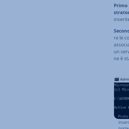
Primo 
stra­to­
inserit
Second
re le co
associ
un serv
ne è st
Inser
porte