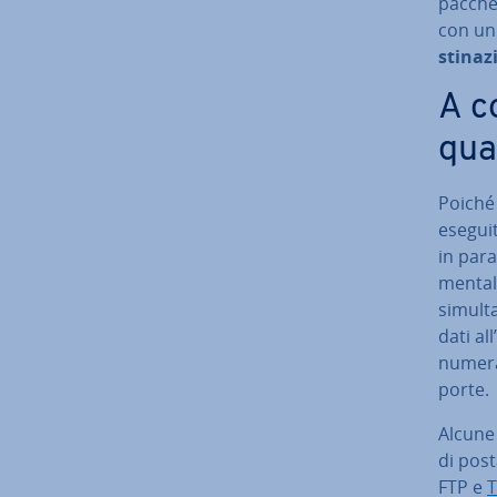
pacchett
con u
sti­na­
A c
qua
Poiché 
eseguit
in para
men­ta­
si­mul­
dati all
numer
porte.
Alcune 
di posta
FTP e
T