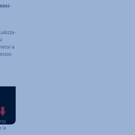
i­ni­
a­liz­za­
si
nessi a
s­sio­
e le