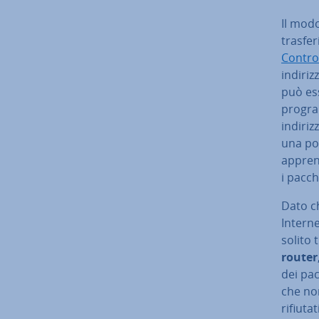
Il modo 
tra­sfe
Contro
indiri
può ess
progra
indiriz
una port
appren
i pacche
Dato che
Interne
solito t
router
dei pac
che non
rifiutat