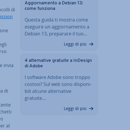
Ag­gior­na­men­to a Debian 13:
come funziona
col­li di
s­sion
Questa guida ti mostra come
eseguire un ag­gior­na­men­to a
io­ne
Debian 13, preparare il tuo…
Leggi di più
gli
r­so
4 al­ter­na­ti­ve gratuite a InDesign
 e invia
di Adobe
I software Adobe sono troppo
costosi? Sul web sono di­spo­ni­
va di
bi­li alcune al­ter­na­ti­ve
gratuite…
ttente
Leggi di più
chetti
no
ter al