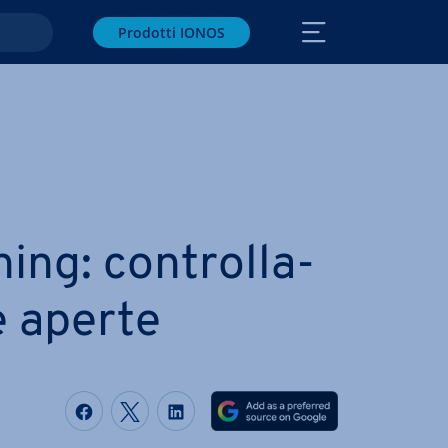
Prodotti IONOS
ing: con­trol­la­
e aperte
Condividi via Facebook
Condividi via Twitter
Condividi via LinkedIN