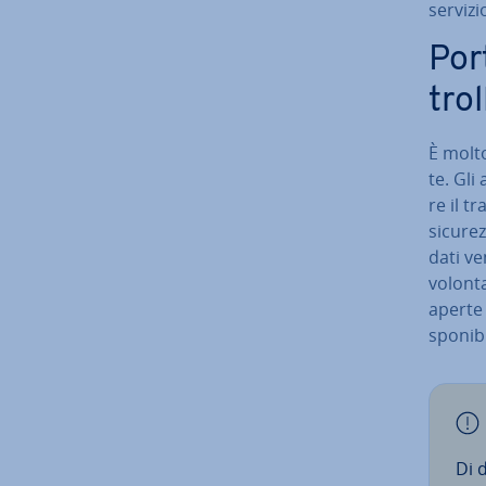
servizi
Por
trol
È molto 
te. Gli 
re il t
sicurez
dati ve
vo­lon­t
aperte i
spo­ni­b
Di 