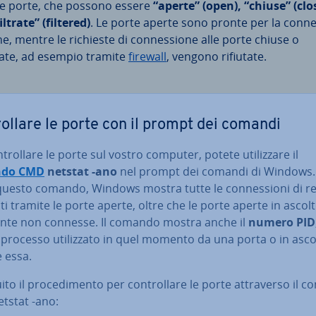
le porte, che possono essere
“aperte” (open), “chiuse” (clo
iltrate” (filtered)
. Le porte aperte sono pronte per la con­ne
ne, mentre le richieste di con­nes­sio­ne alle porte chiuse o
trate, ad esempio tramite
firewall
, vengono rifiutate.
rol­la­re le porte con il prompt dei comandi
trol­la­re le porte sul vostro computer, potete uti­liz­za­re il
do CMD
netstat -ano
nel prompt dei comandi di Windows. A
questo comando, Windows mostra tutte le con­nes­sio­ni di r
ti tramite le porte aperte, oltre che le porte aperte in ascolt
en­te non connesse. Il comando mostra anche il
numero PID
l processo uti­liz­za­to in quel momento da una porta o in asco
 essa.
ito il pro­ce­di­men­to per con­trol­la­re le porte at­tra­ver­so il
tstat -ano: