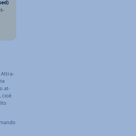
sed)
s­
t­tra­
ete
o at­
, cioè
lto
 comando