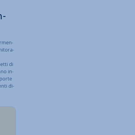
n­
ar­men­
i­to­ra­
etti di
ano in­
e porte
enti di­