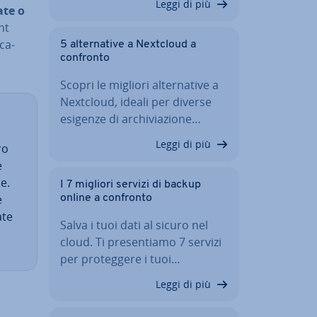
Leggi di più
a­te o
ent
ca­
5 al­ter­na­ti­ve a Nextcloud a
confronto
Scopri le migliori al­ter­na­ti­ve a
Nextcloud, ideali per diverse
esigenze di ar­chi­via­zio­ne…
Leggi di più
ro
e
se.
I 7 migliori servizi di backup
e
online a confronto
ate
Salva i tuoi dati al sicuro nel
cloud. Ti pre­sen­tia­mo 7 servizi
per pro­teg­ge­re i tuoi…
Leggi di più