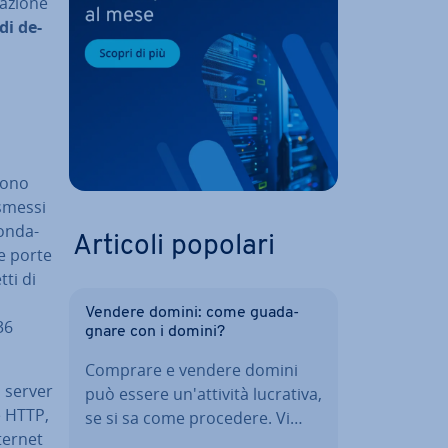
a­zio­ne
di de­
ngono
asmessi
on­da­
Articoli popolari
se porte
tti di
o
Vendere domini: come gua­da­
36
gna­re con i domini?
Comprare e vendere domini
o server
può essere un'at­ti­vi­tà lucrativa,
me HTTP,
se si sa come procedere. Vi…
nternet