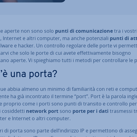
te aperte non sono solo
punti di co­mu­ni­ca­zio­ne
tra i vostr
, Internet e altri computer, ma anche po­ten­zia­li
punti di at
ware e hacker. Un controllo regolare delle porte vi permett
­rar­vi che solo le porte di cui avete ef­fet­ti­va­men­te bisogno
no aperte. Vi spie­ghia­mo tutti i metodi per con­trol­la­re le 
’è una porta?
e abbia almeno un minimo di fa­mi­lia­ri­tà con reti e compute
en­te ha già in­con­tra­to il termine “port”. Port è la parola ing
e proprio come i porti sono punti di transito e controllo per
 co­sid­det­ti
network port
sono
porte per i dati
trasmessi tr
er e Internet o altri computer.
i di porta sono parte dell’indirizzo IP e per­met­to­no di asse