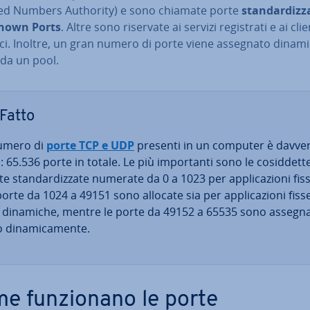
ed Numbers Authority) e sono chiamate porte
stan­dar­diz­z
nown Ports
. Altre sono riservate ai servizi re­gi­stra­ti e ai cli
i. Inoltre, un gran numero di porte viene assegnato di­na­mi­
 da un pool.
Fatto
numero di
porte TCP e UDP
presenti in un computer è davve
: 65.536 porte in totale. Le più im­por­tan­ti sono le co­sid­det­t
e stan­dar­diz­za­te numerate da 0 a 1023 per ap­pli­ca­zio­ni fis
orte da 1024 a 49151 sono allocate sia per ap­pli­ca­zio­ni fiss
 dinamiche, mentre le porte da 49152 a 65535 sono assegn
 di­na­mi­ca­men­te.
e fun­zio­na­no le porte