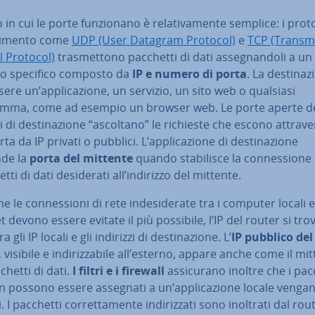
in cui le porte fun­zio­na­no è re­la­ti­va­men­te semplice: i pro­to­
­ri­men­to come
UDP (User Datagram Protocol)
e
TCP (Tran­smi
l Protocol)
tra­smet­to­no pacchetti di dati as­se­gnan­do­li a un
zzo specifico composto da
IP e numero di porta
. La de­sti­na­z
ere un’ap­pli­ca­zio­ne, un servizio, un sito web o qualsiasi
mma, come ad esempio un browser web. Le porte aperte de
zi di de­sti­na­zio­ne “ascoltano” le richieste che escono at­tra­ve
a da IP privati o pubblici. L’ap­pli­ca­zio­ne di de­sti­na­zio­ne
de la
porta del mittente
quando sta­bi­li­sce la con­nes­sio­ne
tti di dati de­si­de­ra­ti all’indirizzo del mittente.
 le con­nes­sio­ni di rete in­de­si­de­ra­te tra i computer locali e
t devono essere evitate il più possibile, l’IP del router si tro
ra gli IP locali e gli indirizzi di de­sti­na­zio­ne. L’
IP pubblico del
, visibile e in­di­riz­za­bi­le all’esterno, appare anche come il mi
chetti di dati.
I filtri e i firewall
as­si­cu­ra­no inoltre che i pac
 possono essere assegnati a un’ap­pli­ca­zio­ne locale venga
i. I pacchetti cor­ret­ta­men­te in­di­riz­za­ti sono inoltrati dal rou