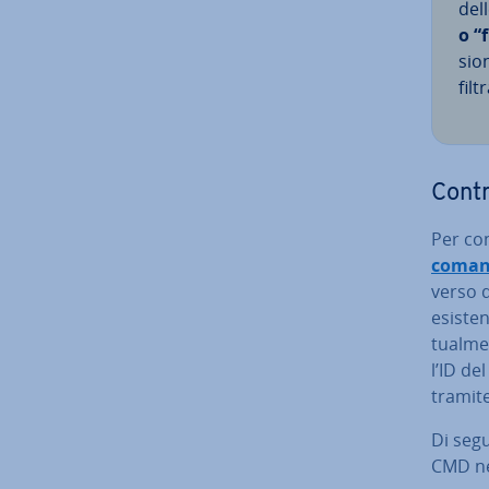
del
o “f
sio­
fil
Con­t
Per con­
coman
ver­so 
esisten
tual­m
l’ID de
tramite
Di segu
CMD ne