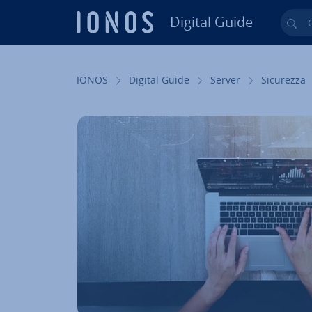
Digital Guide
Cer
Vai al contenuto prin­ci­pa­le
IONOS
Digital Guide
Server
Sicurezza