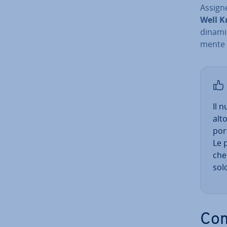
Assign
Well K
dinamic
men­te
Il 
alto
port
Le p
che
solo
Com