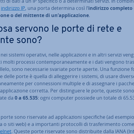
i di dati a un IP specifico o a de­ter­mi­na­ti servizi. In com­bi­n
n
indirizzo IP
, una porta determina così l’
indirizzo completo 
zio­ne o del mittente di un’ap­pli­ca­zio­ne
.
osa servono le porte di rete e
nte sono?
nei sistemi operativi, nelle ap­pli­ca­zio­ni e in altri servizi ve
i molti processi con­tem­po­ra­nea­men­te e i dati vengono tr
llelo, sono ne­ces­sa­rie svariate porte aperte. Una funzione f
le delle porte è quella di al­leg­ge­ri­re i sistemi, di usare diver
ta­nea­men­te per con­nes­sio­ni multiple e di assegnare i pacche
’ap­pli­ca­zio­ne corretta. Per di­stin­gue­re le porte, queste son
ate da
0 a 65.535
: ogni computer possiede un totale di 65.5
porte sono riservate ad ap­pli­ca­zio­ni spe­ci­fi­che (ad esempi
 o siti web) e a im­por­tan­ti pro­to­col­li di tra­sfe­ri­men­to co
elnet
. Queste porte riservate sono di­stri­bui­te dalla IANA (I