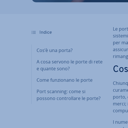
Le por
Indice
sistemi
per mal
as­si­cu
Cos’è una porta?
rimanga
A cosa servono le porte di rete
Cos
e quante sono?
Come fun­zio­na­no le porte
Chiunqu
cu­ra­m
Port scanning: come si
porto, 
possono con­trol­la­re le porte?
merci; i
comput
I numer