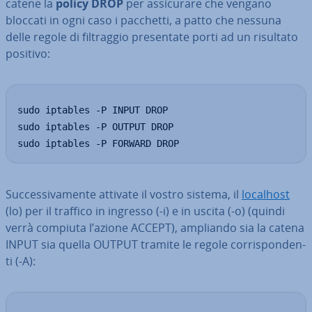
catene la
policy DROP
per as­si­cu­ra­re che vengano
bloccati in ogni caso i pacchetti, a patto che nessuna
delle regole di fil­trag­gio pre­sen­ta­te porti ad un risultato
positivo:
sudo iptables -P INPUT DROP

sudo iptables -P OUTPUT DROP

sudo iptables -P FORWARD DROP
Suc­ces­si­va­men­te attivate il vostro sistema, il
localhost
(lo) per il traffico in ingresso (-i) e in uscita (-o) (quindi
verrà compiuta l’azione ACCEPT), ampliando sia la catena
INPUT sia quella OUTPUT tramite le regole cor­ri­spon­den­
ti (-A):