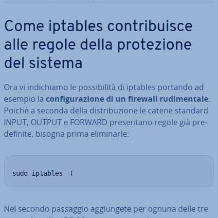
Come iptables con­tri­bui­sce
alle regole della pro­te­zio­ne
del sistema
Ora vi in­di­chia­mo le pos­si­bi­li­tà di iptables portando ad
esempio la
con­fi­gu­ra­zio­ne di un firewall ru­di­men­ta­le
.
Poiché a seconda della di­stri­bu­zio­ne le catene standard
INPUT, OUTPUT e FORWARD pre­sen­ta­no regole già pre­
de­fi­ni­te, bisogna prima eli­mi­nar­le:
sudo iptables -F
Nel secondo passaggio ag­giun­ge­te per ognuna delle tre