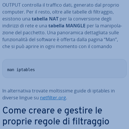
OUTPUT controlla il traffico dati, generato dal proprio
computer. Per il resto, oltre alle tabelle di fil­trag­gio,
esistono una
tabella NAT
per la con­ver­sio­ne degli
indirizzi di rete e una
tabella MANGLE
per la ma­ni­po­la­
zio­ne del pacchetto. Una pa­no­ra­mi­ca det­ta­glia­ta sulle
fun­zio­na­li­tà del software è offerta dalla pagina “Man”,
che si può aprire in ogni momento con il comando
man iptables
In al­ter­na­ti­va trovate mol­tis­si­me guide di iptables in
diverse lingue su
netfilter.org
.
Come creare e gestire le
proprie regole di fil­trag­gio