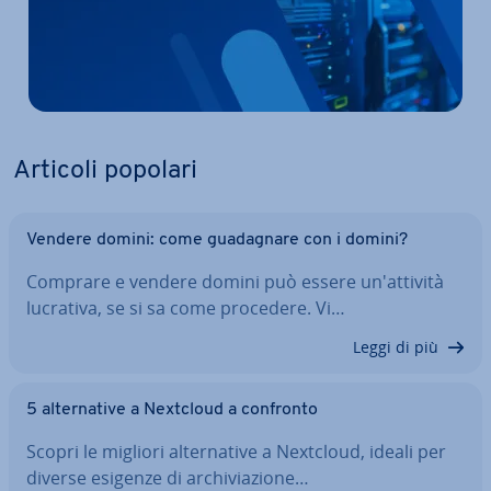
Articoli popolari
Vendere domini: come gua­da­gna­re con i domini?
Comprare e vendere domini può essere un'at­ti­vi­tà
lucrativa, se si sa come procedere. Vi…
Leggi di più
5 al­ter­na­ti­ve a Nextcloud a confronto
Scopri le migliori al­ter­na­ti­ve a Nextcloud, ideali per
diverse esigenze di ar­chi­via­zio­ne…