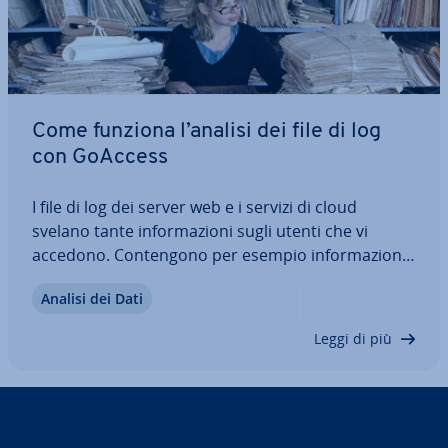
Come funziona l’analisi dei file di log
con GoAccess
I file di log dei server web e i servizi di cloud
svelano tante in­for­ma­zio­ni sugli utenti che vi
accedono. Con­ten­go­no per esempio in­for­ma­zio­ni
sui browser o sui sistemi operativi che vengono
Analisi dei Dati
uti­liz­za­ti, su quali parole chiave sono state inserite
o su quali pagine i singoli…
Leggi di più