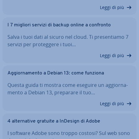
Leggi di più
I 7 migliori servizi di backup online a confronto
Salva i tuoi dati al sicuro nel cloud. Ti pre­sen­tia­mo 7
servizi per pro­teg­ge­re i tuoi…
Leggi di più
Ag­gior­na­men­to a Debian 13: come funziona
Questa guida ti mostra come eseguire un ag­gior­na­
men­to a Debian 13, preparare il tuo…
Leggi di più
4 al­ter­na­ti­ve gratuite a InDesign di Adobe
I software Adobe sono troppo costosi? Sul web sono