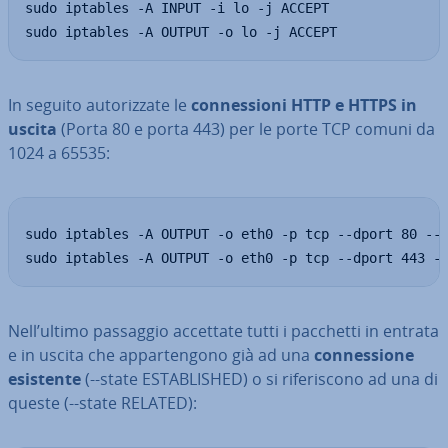
sudo iptables -A INPUT -i lo -j ACCEPT

sudo iptables -A OUTPUT -o lo -j ACCEPT
In seguito au­to­riz­za­te le
con­nes­sio­ni HTTP e HTTPS in
uscita
(Porta 80 e porta 443) per le porte TCP comuni da
1024 a 65535:
sudo iptables -A OUTPUT -o eth0 -p tcp --dport 80 --s
sudo iptables -A OUTPUT -o eth0 -p tcp --dport 443 -
Nell’ultimo passaggio accettate tutti i pacchetti in entrata
e in uscita che ap­par­ten­go­no già ad una
con­nes­sio­ne
esistente
(--state ESTA­BLI­SHED) o si ri­fe­ri­sco­no ad una di
queste (--state RELATED):