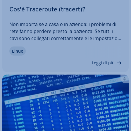
Cos'è Tra­ce­rou­te (tracert)?
Non importa se a casa o in azienda: i problemi di
rete fanno perdere presto la pazienza. Se tutti i
cavi sono collegati cor­ret­ta­men­te e le im­po­sta­zio­ni
sono state con­trol­la­te più volte, ma il problema
Linux
persiste, la fru­stra­zio­ne aumenta. Per fortuna
esistono strumenti utili come…
Leggi di più