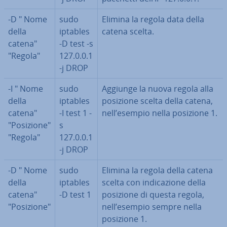
-D " Nome
sudo
Elimina la regola data della
della
iptables
catena scelta.
catena"
-D test -s
"Regola"
127.0.0.1
-j DROP
-I " Nome
sudo
Aggiunge la nuova regola alla
della
iptables
posizione scelta della catena,
catena"
-I test 1 -
nell’esempio nella posizione 1.
"Posizione"
s
"Regola"
127.0.0.1
-j DROP
-D " Nome
sudo
Elimina la regola della catena
della
iptables
scelta con in­di­ca­zio­ne della
catena"
-D test 1
posizione di questa regola,
"Posizione"
nell’esempio sempre nella
posizione 1.