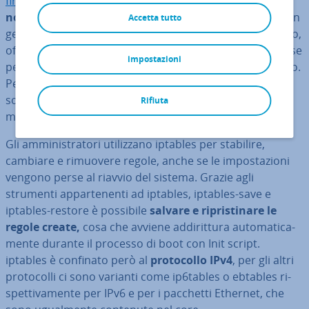
firewall
) deve as­si­cu­ra­re che i pacchetti ricevuti e inviati
non con­ten­ga­no malware e spam
. Nel kernel Linux è in
Accetta tutto
genere già presente un filtro dei pacchetti di questo tipo,
offerto da alcuni moduli del pacchetto Netfilter, anche se
impostazioni
per con­fi­gu­rar­lo è ne­ces­sa­rio un programma ag­giun­ti­vo.
Per questo kernel di Linux 2.4 e 2.6 avete bisogno del
software libero iptables, che è stato svi­lup­pa­to ugual­
Rifiuta
men­te dal team del progetto Netfilter.
Gli am­mi­ni­stra­to­ri uti­liz­za­no iptables per stabilire,
cambiare e rimuovere regole, anche se le im­po­sta­zio­ni
vengono perse al riavvio del sistema. Grazie agli
strumenti ap­par­te­nen­ti ad iptables, iptables-save e
iptables-restore è possibile
salvare e ri­pri­sti­na­re le
regole create,
cosa che avviene ad­di­rit­tu­ra au­to­ma­ti­ca­
men­te durante il processo di boot con Init script.
iptables è confinato però al
pro­to­col­lo IPv4
, per gli altri
pro­to­col­li ci sono varianti come ip6tables o ebtables ri­
spet­ti­va­men­te per IPv6 e per i pacchetti Ethernet, che