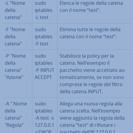
-L "Nome
sudo
Elenca le regole della catena
della
iptables
con il nome “test“.
catena"
-L test
-F "Nome
sudo
Elimina tutte le regole della
della
iptables
catena con il nome “test“.
catena"
-F test
-P "Nome
sudo
Sta­bi­li­sce la policy per la
della
iptables
catena. Nell’esempio il
catena"
-P INPUT
pacchetto viene accettato au­
"Azione"
ACCEPT
to­ma­ti­ca­men­te, se non sono
comprese le regole del filtro
della catena INPUT.
-A " Nome
sudo
Allega una nuova regola alla
della
iptables
catena scelta. Nell’esempio
catena"
-A test -s
viene aggiunta la regola della
"Regola"
127.0.0.1
catena “test“ di rifiutare i
-j DROP
pacchetti dell’IP 127.0.0.1.