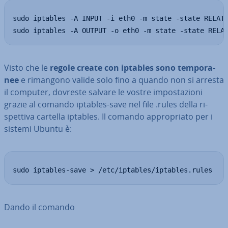
sudo iptables -A INPUT -i eth0 -m state -state RELATE
sudo iptables -A OUTPUT -o eth0 -m state -state RELA
Visto che le
regole create con iptables sono tem­po­ra­
nee
e rimangono valide solo fino a quando non si arresta
il computer, dovreste salvare le vostre im­po­sta­zio­ni
grazie al comando iptables-save nel file .rules della ri­
spet­ti­va cartella iptables. Il comando ap­pro­pria­to per i
sistemi Ubuntu è:
sudo iptables-save > /etc/iptables/iptables.rules
Dando il comando