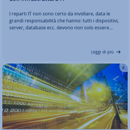
I reparti IT non sono certo da invidiare, data le
grandi re­spon­sa­bi­li­tà che hanno: tutti i di­spo­si­ti­vi,
server, database ecc. devono non solo essere
integrati nella rete, ma devono anche poter fun­zio­
na­re in qualsiasi momento. Per evitare problemi,
gli strumenti di mo­ni­to­rag­gio…
Leggi di più