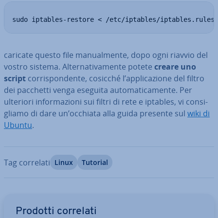
sudo iptables-restore < /etc/iptables/iptables.rules
caricate questo file ma­nual­men­te, dopo ogni riavvio del
vostro sistema. Al­ter­na­ti­va­men­te potete
creare uno
script
cor­ri­spon­den­te, cosicché l’ap­pli­ca­zio­ne del filtro
dei pacchetti venga eseguita au­to­ma­ti­ca­men­te. Per
ulteriori in­for­ma­zio­ni sui filtri di rete e iptables, vi con­si­
glia­mo di dare un’occhiata alla guida presente sul
wiki di
Ubuntu
.
Tag correlati
Linux
Tutorial
Vai al menu prin­ci­pa­le
Prodotti correlati