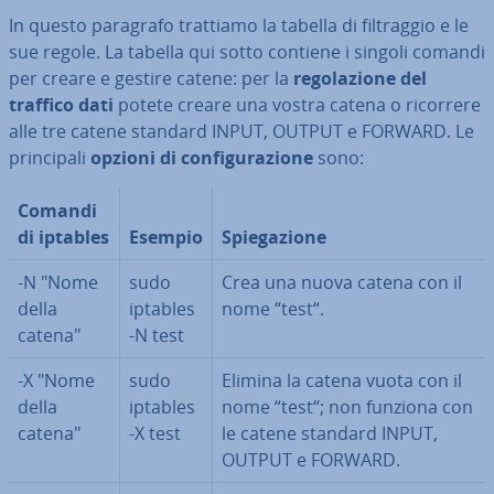
In questo paragrafo trattiamo la tabella di fil­trag­gio e le
sue regole. La tabella qui sotto contiene i singoli comandi
per creare e gestire catene: per la
re­go­la­zio­ne del
traffico dati
potete creare una vostra catena o ricorrere
alle tre catene standard INPUT, OUTPUT e FORWARD. Le
prin­ci­pa­li
opzioni di con­fi­gu­ra­zio­ne
sono:
Comandi
di iptables
Esempio
Spie­ga­zio­ne
-N "Nome
sudo
Crea una nuova catena con il
della
iptables
nome “test“.
catena"
-N test
-X "Nome
sudo
Elimina la catena vuota con il
della
iptables
nome “test“; non funziona con
catena"
-X test
le catene standard INPUT,
OUTPUT e FORWARD.