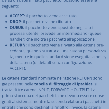
de ad un de­ter­mi­na­to pacchetto, possono essere le
seguenti:
ACCEPT:
il pacchetto viene accettato.
DROP:
il pacchetto viene rifiutato.
QUEUE:
il pacchetto viene spostato negli altri
processi utente; prevede un in­ter­me­dia­rio (queue
handler) che inoltra i pacchetti all’ap­pli­ca­zio­ne.
RETURN:
il pacchetto viene rinviato alla catena pre­
ce­den­te, quando si tratta di una catena per­so­na­liz­za­
ta, mentre in quelle standard viene eseguita la policy
della catena (di default senza con­fi­gu­ra­zio­ne:
ACCEPT).
Le catene standard nominate nell’azione RETURN sono
già presenti nella
tabella di fil­trag­gio di iptables
: si
tratta di tre catene INPUT, FORWARD e OUTPUT. La
prima si occupa dei pacchetti, che devono essere con­se­
gna­ti al sistema, mentre la seconda elabora i pacchetti in
entrata che sono destinati all’inoltro. Invece, la catena