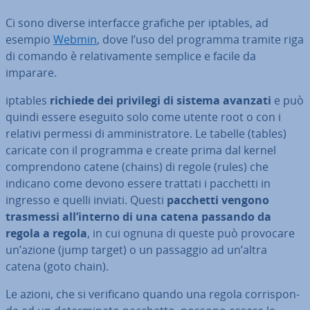
Ci sono diverse in­ter­fac­ce grafiche per iptables, ad
esempio
Webmin
, dove l’uso del programma tramite riga
di comando è re­la­ti­va­men­te semplice e facile da
imparare.
iptables
richiede dei privilegi di sistema avanzati
e può
quindi essere eseguito solo come utente root o con i
relativi permessi di am­mi­ni­stra­to­re. Le tabelle (tables)
caricate con il programma e create prima dal kernel
com­pren­do­no catene (chains) di regole (rules) che
indicano come devono essere trattati i pacchetti in
ingresso e quelli inviati. Questi
pacchetti vengono
trasmessi all’interno di una catena passando da
regola a regola
, in cui ognuna di queste può provocare
un’azione (jump target) o un passaggio ad un’altra
catena (goto chain).
Le azioni, che si ve­ri­fi­ca­no quando una regola cor­ri­spon­