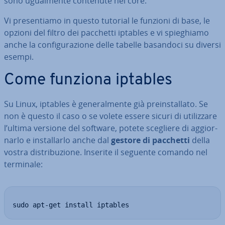
sono ugual­men­te contenute nel core.
Vi pre­sen­tia­mo in questo tutorial le funzioni di base, le
opzioni del filtro dei pacchetti iptables e vi spie­ghia­mo
anche la con­fi­gu­ra­zio­ne delle tabelle basandoci su diversi
esempi.
Come funziona iptables
Su Linux, iptables è ge­ne­ral­men­te già pre­in­stal­la­to. Se
non è questo il caso o se volete essere sicuri di uti­liz­za­re
l’ultima versione del software, potete scegliere di ag­gior­
nar­lo e in­stal­lar­lo anche dal
gestore di pacchetti
della
vostra di­stri­bu­zio­ne. Inserite il seguente comando nel
terminale:
sudo apt-get install iptables