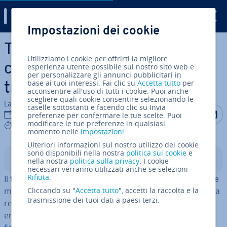
Digital Guide
Impostazioni dei cookie
Vai al contenuto prin­ci­pa­le
Tutorial di iptables: come
Utilizziamo i cookie per offrirti la migliore
con­fi­gu­ra­re le tabelle di fil­
esperienza utente possibile sul nostro sito web e
per personalizzare gli annunci pubblicitari in
base ai tuoi interessi. Fai clic su
Accetta tutto
per
trag­gio del kernel Linux
acconsentire all'uso di tutti i cookie. Puoi anche
scegliere quali cookie consentire selezionando le
La redazione di IONOS
caselle sottostanti e facendo clic su Invia
Condividi 
Condiv
C
01 mar 2023
preferenze per confermare le tue scelte. Puoi
modificare le tue preferenze in qualsiasi
6 mins
momento nelle
impostazioni
.
Ulteriori informazioni sul nostro utilizzo dei cookie
sono disponibili nella nostra
politica sui cookie
e
Indice
nella nostra
politica sulla privacy
. I cookie
necessari verranno utilizzati anche se selezioni
Rifiuta
.
Il filtro dei pacchetti è un com­po­nen­te im­por­tan­te per le
misure di sicurezza di tutti i sistemi che si trovano in una
Cliccando su "
Accetta tutto
", accetti la raccolta e la
trasmissione dei tuoi dati a paesi terzi.
rete, infatti il controllo e la gestione del traffico dati in
entrata e in uscita (spesso parte dei compiti di un