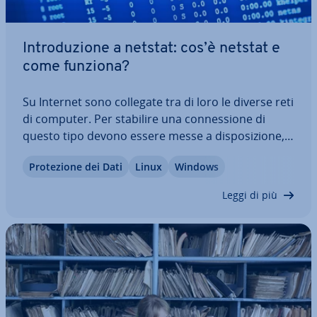
In­tro­du­zio­ne a netstat: cos’è netstat e
come funziona?
Su Internet sono collegate tra di loro le diverse reti
di computer. Per stabilire una con­nes­sio­ne di
questo tipo devono essere messe a di­spo­si­zio­ne,
sia dal sistema di partenza che da quello de­sti­na­
Pro­te­zio­ne dei Dati
Linux
Windows
ta­rio, in­ter­fac­ce di tra­smis­sio­ne, chiamate porte.
Con netstat scoprite quali…
Leggi di più