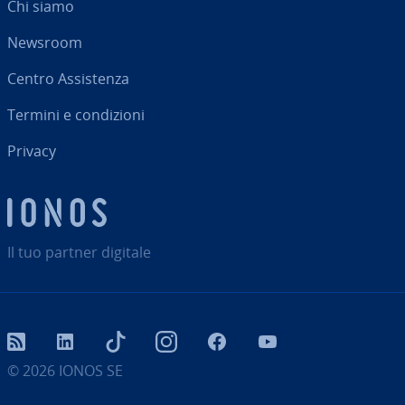
Chi siamo
Newsroom
Centro As­si­sten­za
Termini e con­di­zio­ni
Privacy
Il tuo partner digitale
RSS
LinkedIn
tiktok
Instagram
Facebook
YouTube
© 2026
IONOS SE