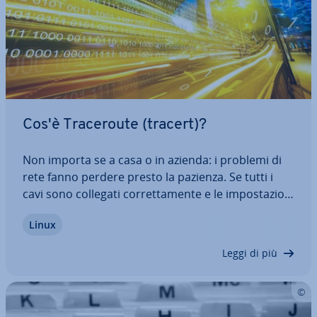
Cos'è Tra­ce­rou­te (tracert)?
Non importa se a casa o in azienda: i problemi di
rete fanno perdere presto la pazienza. Se tutti i
cavi sono collegati cor­ret­ta­men­te e le im­po­sta­zio­ni
sono state con­trol­la­te più volte, ma il problema
Linux
persiste, la fru­stra­zio­ne aumenta. Per fortuna
esistono strumenti utili come…
Leggi di più