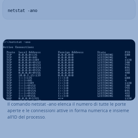
netstat -ano
Il comando netstat -ano elenca il numero di tutte le porte
aperte e le con­nes­sio­ni attive in forma numerica e insieme
all’ID del processo.