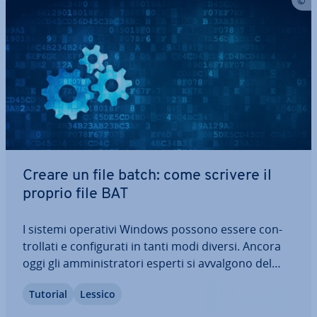
Creare un file batch: come scrivere il
proprio file BAT
I sistemi operativi Windows possono essere con­
trol­la­ti e con­fi­gu­ra­ti in tanti modi diversi. Ancora
oggi gli am­mi­ni­stra­to­ri esperti si avvalgono del
prompt dei comandi, lo strumento della riga di
Tutorial
Lessico
comando svi­lup­pa­to in casa Microsoft. Per far sì
che i comandi di­spo­ni­bi­li vengano…