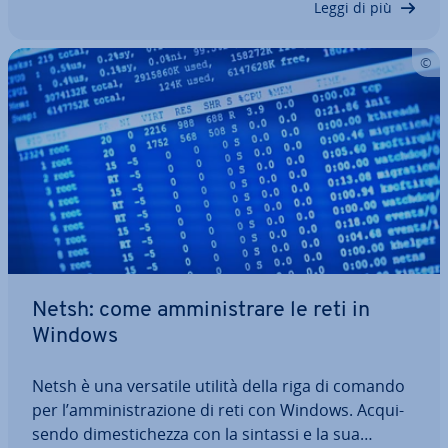
Leggi di più
Netsh: come am­mi­ni­stra­re le reti in
Windows
Netsh è una versatile utilità della riga di comando
per l’am­mi­ni­stra­zio­ne di reti con Windows. Ac­qui­
sen­do di­me­sti­chez­za con la sintassi e la sua