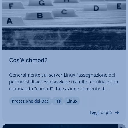
Cos’è chmod?
Ge­ne­ral­men­te sui server Linux l’as­se­gna­zio­ne dei
permessi di accesso avviene tramite terminale con
il comando “chmod”. Tale azione consente di
stabilire i pro­prie­ta­ri del file e creare i gruppi,
Pro­te­zio­ne dei Dati
FTP
Linux
nonché assegnare dei permessi per file specifici. In
questo modo vengono mo­di­fi­ca­ti i…
Leggi di più