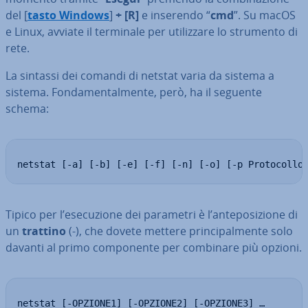
del [
tasto Windows
]
+
[R]
e inserendo “
cmd
”. Su macOS
e Linux, avviate il terminale per uti­liz­za­re lo strumento di
rete.
La sintassi dei comandi di netstat varia da sistema a
sistema. Fon­da­men­tal­men­te, però, ha il seguente
schema:
netstat [-a] [-b] [-e] [-f] [-n] [-o] [-p Protocollo
Tipico per l’ese­cu­zio­ne dei parametri è l’an­te­po­si­zio­ne di
un
trattino
(-), che dovete mettere prin­ci­pal­men­te solo
davanti al primo com­po­nen­te per combinare più opzioni.
netstat [-OPZIONE1] [-OPZIONE2] [-OPZIONE3] …