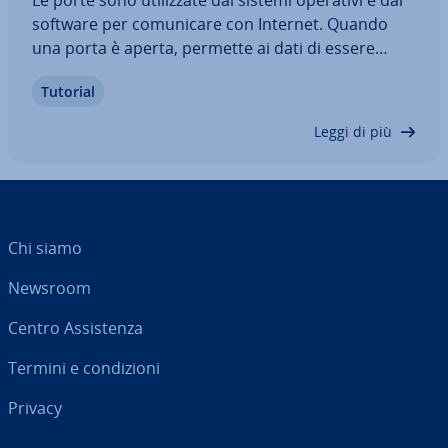
software per co­mu­ni­ca­re con Internet. Quando
una porta è aperta, permette ai dati di essere
trasmessi in entrambe le direzioni e assegnati a
Tutorial
specifici indirizzi di de­sti­na­zio­ne. Questo però può
creare falle di sicurezza,…
Leggi di più
Chi siamo
Newsroom
Centro As­si­sten­za
Termini e con­di­zio­ni
Privacy