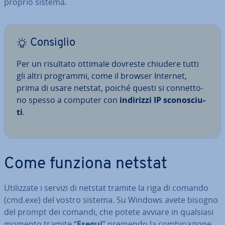
proprio sistema.
Consiglio
Per un risultato ottimale dovreste chiudere tutti
gli altri programmi, come il browser Internet,
prima di usare netstat, poiché questi si con­net­to­
no spesso a computer con
indirizzi IP sco­no­sciu­
ti
.
Come funziona netstat
Uti­liz­za­te i servizi di netstat tramite la riga di comando
(cmd.exe) del vostro sistema. Su Windows avete bisogno
del prompt dei comandi, che potete avviare in qualsiasi
momento tramite “
Esegui
” premendo la com­bi­na­zio­ne