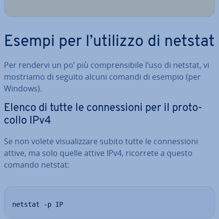
Esempi per l’utilizzo di netstat
Per rendervi un po’ più com­pren­si­bi­le l’uso di netstat, vi
mostriamo di seguito alcuni comandi di esempio (per
Windows).
Elenco di tutte le con­nes­sio­ni per il pro­to­
col­lo IPv4
Se non volete vi­sua­liz­za­re subito tutte le con­nes­sio­ni
attive, ma solo quelle attive IPv4, ricorrete a questo
comando netstat:
netstat -p IP