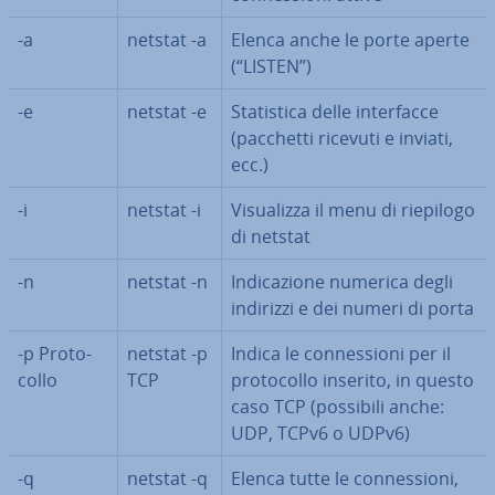
-a
netstat -a
Elenca anche le porte aperte
(“LISTEN”)
-e
netstat -e
Sta­ti­sti­ca delle in­ter­fac­ce
(pacchetti ricevuti e inviati,
ecc.)
-i
netstat -i
Vi­sua­liz­za il menu di riepilogo
di netstat
-n
netstat -n
In­di­ca­zio­ne numerica degli
indirizzi e dei numeri di porta
-p Pro­to­
netstat -p
Indica le con­nes­sio­ni per il
col­lo
TCP
pro­to­col­lo inserito, in questo
caso TCP (possibili anche:
UDP, TCPv6 o UDPv6)
-q
netstat -q
Elenca tutte le con­nes­sio­ni,