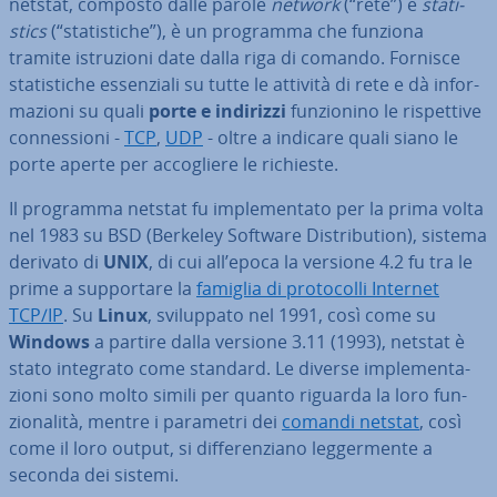
netstat, composto dalle parole
network
(“rete”) e
sta­ti­
stics
(“sta­ti­sti­che”), è un programma che funziona
tramite istru­zio­ni date dalla riga di comando. Fornisce
sta­ti­sti­che es­sen­zia­li su tutte le attività di rete e dà in­for­
ma­zio­ni su quali
porte e indirizzi
fun­zio­ni­no le ri­spet­ti­ve
con­nes­sio­ni -
TCP
,
UDP
- oltre a indicare quali siano le
porte aperte per ac­co­glie­re le richieste.
Il programma netstat fu im­ple­men­ta­to per la prima volta
nel 1983 su BSD (Berkeley Software Di­stri­bu­tion), sistema
derivato di
UNIX
, di cui all’epoca la versione 4.2 fu tra le
prime a sup­por­ta­re la
famiglia di pro­to­col­li Internet
TCP/IP
. Su
Linux
, svi­lup­pa­to nel 1991, così come su
Windows
a partire dalla versione 3.11 (1993), netstat è
stato integrato come standard. Le diverse im­ple­men­ta­
zio­ni sono molto simili per quanto riguarda la loro fun­
zio­na­li­tà, mentre i parametri dei
comandi netstat
, così
come il loro output, si dif­fe­ren­zia­no leg­ger­men­te a
seconda dei sistemi.