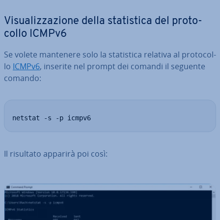
Vi­sua­liz­za­zio­ne della sta­ti­sti­ca del pro­to­
col­lo ICMPv6
Se volete mantenere solo la sta­ti­sti­ca relativa al pro­to­col­
lo
ICMPv6
, inserite nel prompt dei comandi il seguente
comando:
netstat -s -p icmpv6
Il risultato apparirà poi così: