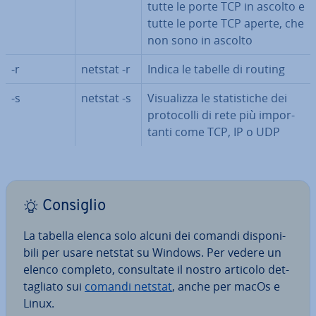
tutte le porte TCP in ascolto e
tutte le porte TCP aperte, che
non sono in ascolto
-r
netstat -r
Indica le tabelle di routing
-s
netstat -s
Vi­sua­liz­za le sta­ti­sti­che dei
pro­to­col­li di rete più im­por­
tan­ti come TCP, IP o UDP
Consiglio
La tabella elenca solo alcuni dei comandi di­spo­ni­
bi­li per usare netstat su Windows. Per vedere un
elenco completo, con­sul­ta­te il nostro articolo det­
ta­glia­to sui
comandi netstat
, anche per macOs e
Linux.