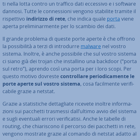
ti nella lotta contro un traffico dati eccessivo e i software
dannosi. Tutte le con­nes­sio­ni vengono stabilite tramite il
ri­spet­ti­vo
indirizzo di rete
, che indica quale
porta
viene
aperta pre­li­mi­nar­men­te per lo scambio dei dati.
Il grande problema di queste porte aperte è che offrono
la pos­si­bi­li­tà a terzi di in­tro­dur­re
malware
nel vostro
sistema. Inoltre, è anche possibile che sul vostro sistema
ci siano già dei trojan che in­stal­li­no una backdoor (“porta
sul retro”), aprendo così una porta per i loro scopi. Per
questo motivo dovreste
con­trol­la­re pe­rio­di­ca­men­te le
porte aperte sul vostro sistema
, cosa fa­cil­men­te ve­ri­fi­
ca­bi­le grazie a netstat.
Grazie a sta­ti­sti­che det­ta­glia­te ricevete inoltre in­for­ma­
zio­ni sui pacchetti trasmessi dall’ultimo avvio del sistema
e sugli eventuali errori ve­ri­fi­ca­ti­si. Anche le tabelle di
routing, che chia­ri­sco­no il percorso dei pacchetti in rete,
vengono mostrate grazie al comando di netstat adatto al