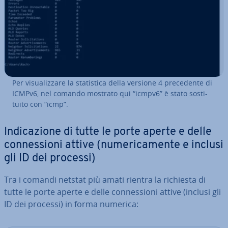
Per vi­sua­liz­za­re la sta­ti­sti­ca della versione 4 pre­ce­den­te di
ICMPv6, nel comando mostrato qui “icmpv6” è stato so­sti­
tui­to con “icmp”.
In­di­ca­zio­ne di tutte le porte aperte e delle
con­nes­sio­ni attive (nu­me­ri­ca­men­te e inclusi
gli ID dei processi)
Tra i comandi netstat più amati rientra la richiesta di
tutte le porte aperte e delle con­nes­sio­ni attive (inclusi gli
ID dei processi) in forma numerica: