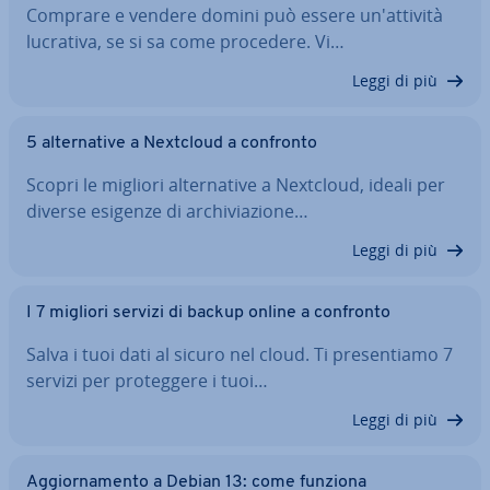
Comprare e vendere domini può essere un'at­ti­vi­tà
lucrativa, se si sa come procedere. Vi…
Leggi di più
5 al­ter­na­ti­ve a Nextcloud a confronto
Scopri le migliori al­ter­na­ti­ve a Nextcloud, ideali per
diverse esigenze di ar­chi­via­zio­ne…
Leggi di più
I 7 migliori servizi di backup online a confronto
Salva i tuoi dati al sicuro nel cloud. Ti pre­sen­tia­mo 7
servizi per pro­teg­ge­re i tuoi…
Leggi di più
Ag­gior­na­men­to a Debian 13: come funziona