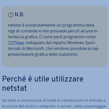
N.B.
netstat è so­stan­zial­men­te un programma della
riga di comando e non possiede perciò alcuna in­
ter­fac­cia grafica. Ci sono però programmi come
TCPView
, svi­lup­pa­to dal reparto Windows Sy­sin­
ter­nals di Microsoft, che rendono possibile la rap­
pre­sen­ta­zio­ne grafica delle sta­ti­sti­che.
Perché è utile uti­liz­za­re
netstat
Se siete a co­no­scen­za di tutte le con­nes­sio­ni in entrata e
in uscita del vostro computer o server, siete av­van­tag­gia­