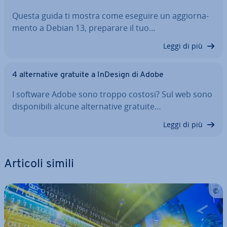
Questa guida ti mostra come eseguire un ag­gior­na­
men­to a Debian 13, preparare il tuo…
Leggi di più
4 al­ter­na­ti­ve gratuite a InDesign di Adobe
I software Adobe sono troppo costosi? Sul web sono
di­spo­ni­bi­li alcune al­ter­na­ti­ve gratuite…
Leggi di più
Articoli simili