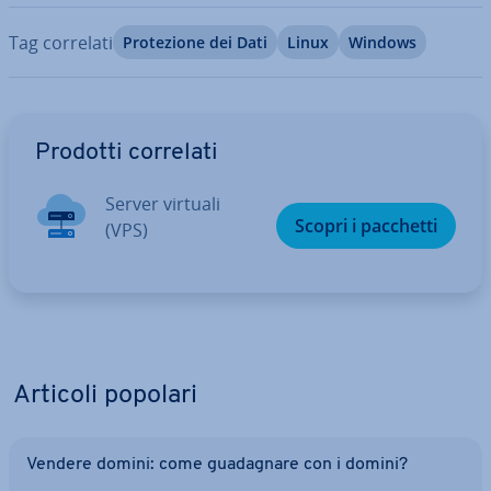
Tag correlati
Pro­te­zio­ne dei Dati
Linux
Windows
Vai al menu prin­ci­pa­le
Prodotti correlati
Server virtuali
Scopri i pacchetti
(VPS)
Articoli popolari
Vendere domini: come gua­da­gna­re con i domini?