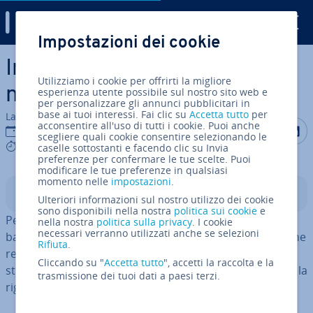
Digital Guide
Impostazioni dei cookie
Vai al contenuto prin­ci­pa­le
In­tro­du­zio­ne a netstat: cos’è
Utilizziamo i cookie per offrirti la migliore
netstat e come funziona?
esperienza utente possibile sul nostro sito web e
per personalizzare gli annunci pubblicitari in
base ai tuoi interessi. Fai clic su
Accetta tutto
per
La redazione di IONOS
acconsentire all'uso di tutti i cookie. Puoi anche
Condividi 
Condiv
C
01 mar 2023
scegliere quali cookie consentire selezionando le
5 mins
caselle sottostanti e facendo clic su Invia
preferenze per confermare le tue scelte. Puoi
modificare le tue preferenze in qualsiasi
momento nelle
impostazioni
.
Indice
Ulteriori informazioni sul nostro utilizzo dei cookie
sono disponibili nella nostra
politica sui cookie
e
Per sapere con quali computer e reti è collegato il PC
nella nostra
politica sulla privacy
. I cookie
necessari verranno utilizzati anche se selezioni
basta usare netstat, che si occupa di fornire le sta­ti­sti­che
Rifiuta
.
relative a tutte le con­nes­sio­ni attive. Potete usare lo
Cliccando su "
Accetta tutto
", accetti la raccolta e la
strumento di rete per Windows, Linux e macOS tramite la
trasmissione dei tuoi dati a paesi terzi.
riga di comando.