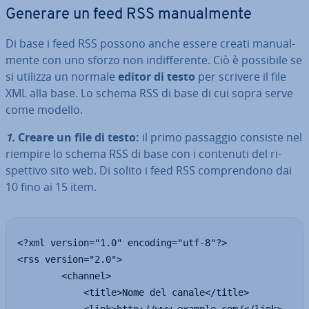
Generare un feed RSS ma­nual­men­te
Di base i feed RSS possono anche essere creati ma­nual­
men­te con uno sforzo non in­dif­fe­ren­te. Ciò è possibile se
si utilizza un normale
editor di testo
per scrivere il file
XML alla base. Lo schema RSS di base di cui sopra serve
come modello.
1.
Creare un file di testo:
il primo passaggio consiste nel
riempire lo schema RSS di base con i contenuti del ri­
spet­ti­vo sito web. Di solito i feed RSS com­pren­do­no dai
10 fino ai 15 item.
<?xml version="1.0" encoding="utf-8"?>

<rss version="2.0">

        <channel>

            <title>Nome del canale</title>
