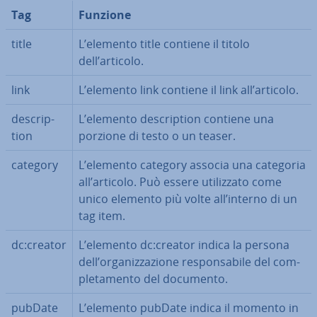
Tag
Funzione
title
L’elemento title contiene il titolo
dell’articolo.
link
L’elemento link contiene il link all’articolo.
de­scrip­
L’elemento de­scrip­tion contiene una
tion
porzione di testo o un teaser.
category
L’elemento category associa una categoria
all’articolo. Può essere uti­liz­za­to come
unico elemento più volte all’interno di un
tag item.
dc:creator
L’elemento dc:creator indica la persona
dell’or­ga­niz­za­zio­ne re­spon­sa­bi­le del com­
ple­ta­men­to del documento.
pubDate
L’elemento pubDate indica il momento in