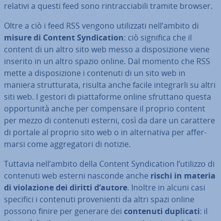
relativi a questi feed sono rin­trac­cia­bi­li tramite browser.
Oltre a ciò i feed RSS vengono uti­liz­za­ti nell’ambito di
misure di Content Syn­di­ca­tion
: ciò significa che il
content di un altro sito web messo a di­spo­si­zio­ne viene
inserito in un altro spazio online. Dal momento che RSS
mette a di­spo­si­zio­ne i contenuti di un sito web in
maniera strut­tu­ra­ta, risulta anche facile in­te­grar­li su altri
siti web. I gestori di piat­ta­for­me online sfruttano questa
op­por­tu­ni­tà anche per com­pen­sa­re il proprio content
per mezzo di contenuti esterni, così da dare un carattere
di portale al proprio sito web o in al­ter­na­ti­va per af­fer­
mar­si come ag­gre­ga­to­ri di notizie.
Tuttavia nell’ambito della Content Syn­di­ca­tion l’utilizzo di
contenuti web esterni nasconde anche
rischi in materia
di vio­la­zio­ne dei diritti d’autore
. Inoltre in alcuni casi
specifici i contenuti pro­ve­nien­ti da altri spazi online
possono finire per generare dei
contenuti
duplicati
:
il