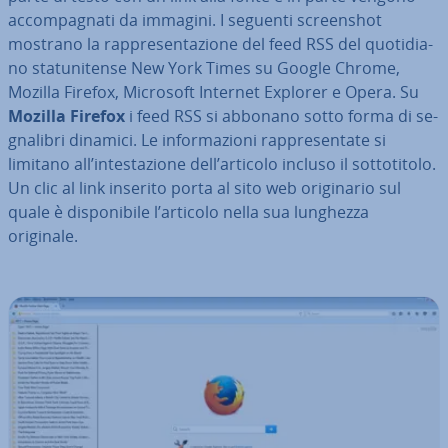
ac­com­pa­gna­ti da immagini. I seguenti screen­shot
mostrano la rap­pre­sen­ta­zio­ne del feed RSS del quo­ti­dia­
no sta­tu­ni­ten­se New York Times su Google Chrome,
Mozilla Firefox, Microsoft Internet Explorer e Opera. Su
Mozilla Firefox
i feed RSS si abbonano sotto forma di se­
gna­li­bri dinamici. Le in­for­ma­zio­ni rap­pre­sen­ta­te si
limitano all’in­te­sta­zio­ne dell’articolo incluso il sot­to­ti­to­lo.
Un clic al link inserito porta al sito web ori­gi­na­rio sul
quale è di­spo­ni­bi­le l’articolo nella sua lunghezza
originale.