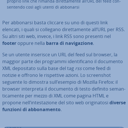
proprio link che rimanda di­ret­ta­men­te all’URL del feed con­
sen­ten­do così agli utenti di abbonarsi
Per abbonarsi basta cliccare su uno di questi link
elencati, i quali si collegano di­ret­ta­men­te all’URL per RSS.
Su altri siti web, invece, i link RSS sono presenti nel
footer
oppure nella
barra di na­vi­ga­zio­ne
.
Se un utente inserisce un URL del feed sul browser, la
maggior parte dei programmi iden­ti­fi­ca­no il documento
XML de­po­si­ta­to sulla base del tag
rss
come feed di
notizie e offrono le ri­spet­ti­ve azioni. Lo screen­shot
seguente lo dimostra sull’esempio di Mozilla Firefox: il
browser in­ter­pre­ta il documento di testo definito se­man­
ti­ca­men­te per mezzo di XML come pagina HTML e
propone nell’in­te­sta­zio­ne del sito web ori­gi­na­to­si
diverse
funzioni di ab­bo­na­men­to
.