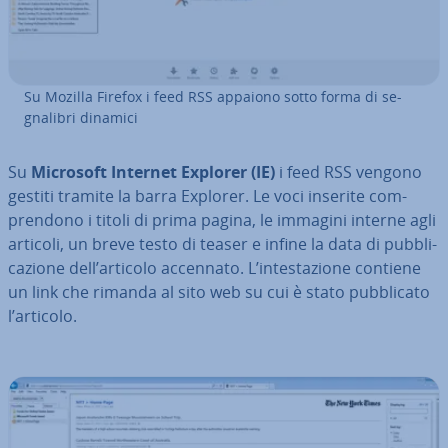
Su Mozilla Firefox i feed RSS appaiono sotto forma di se­
gna­li­bri dinamici
Su
Microsoft Internet Explorer (IE)
i feed RSS vengono
gestiti tramite la barra Explorer. Le voci inserite com­
pren­do­no i titoli di prima pagina, le immagini interne agli
articoli, un breve testo di teaser e infine la data di pub­bli­
ca­zio­ne dell’articolo accennato. L’in­te­sta­zio­ne contiene
un link che rimanda al sito web su cui è stato pub­bli­ca­to
l’articolo.