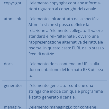
copyright
L’elemento copyright contiene in­for­ma­
zio­ni riguardo al copyright del canale.
atom:link
L’elemento link adottato dalla specifica
Atom fa sì che si possa definire la
relazione all’elemento collegato. Il valore
standard è rel="alternate", ovvero una
rap­pre­sen­ta­zio­ne al­ter­na­ti­va dell’attuale
risorsa. In questo caso: l’URL dello stesso
feed di notizie.
docs
L’elemento docs contiene un URL sulla
do­cu­men­ta­zio­ne del formato RSS uti­liz­za­
to.
generator
L’elemento generator contiene una
stringa che indica con quale programma
è stato generato il canale.
ma­na­gin­
L’elemento ma­na­gin­gE­di­tor contiene