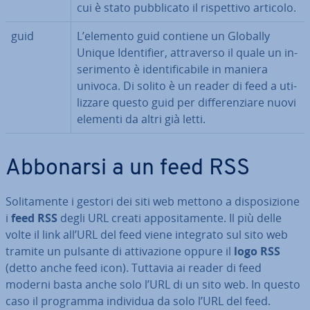
cui è stato pub­bli­ca­to il ri­spet­ti­vo articolo.
guid
L’elemento guid contiene un Globally
Unique Iden­ti­fier, at­tra­ver­so il quale un in­
se­ri­men­to è iden­ti­fi­ca­bi­le in maniera
univoca. Di solito è un reader di feed a uti­
liz­za­re questo guid per dif­fe­ren­zia­re nuovi
elementi da altri già letti.
Abbonarsi a un feed RSS
So­li­ta­men­te i gestori dei siti web mettono a di­spo­si­zio­ne
i
feed RSS
degli URL creati ap­po­si­ta­men­te. Il più delle
volte il link all’URL del feed viene integrato sul sito web
tramite un pulsante di at­ti­va­zio­ne oppure il
logo RSS
(detto anche feed icon). Tuttavia ai reader di feed
moderni basta anche solo l’URL di un sito web. In questo
caso il programma individua da solo l’URL del feed.