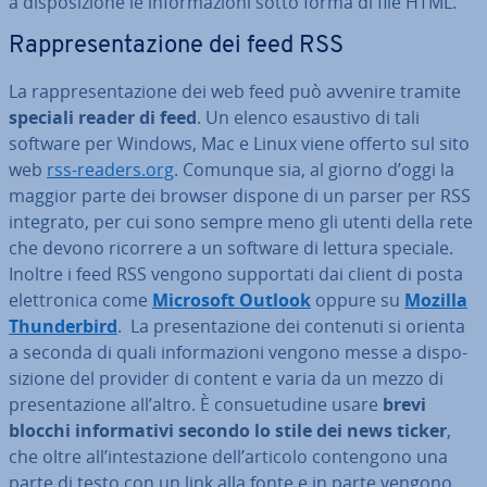
a di­spo­si­zio­ne le in­for­ma­zio­ni sotto forma di file HTML.
Rap­pre­sen­ta­zio­ne dei feed RSS
La rap­pre­sen­ta­zio­ne dei web feed può avvenire tramite
speciali reader di feed
. Un elenco esaustivo di tali
software per Windows, Mac e Linux viene offerto sul sito
web
rss-readers.org
. Comunque sia, al giorno d’oggi la
maggior parte dei browser dispone di un parser per RSS
integrato, per cui sono sempre meno gli utenti della rete
che devono ricorrere a un software di lettura speciale.
Inoltre i feed RSS vengono sup­por­ta­ti dai client di posta
elet­tro­ni­ca come
Microsoft Outlook
oppure su
Mozilla
Thun­der­bird
. La pre­sen­ta­zio­ne dei contenuti si orienta
a seconda di quali in­for­ma­zio­ni vengono messe a di­spo­
si­zio­ne del provider di content e varia da un mezzo di
pre­sen­ta­zio­ne all’altro. È con­sue­tu­di­ne usare
brevi
blocchi in­for­ma­ti­vi secondo lo stile dei news ticker
,
che oltre all’in­te­sta­zio­ne dell’articolo con­ten­go­no una
parte di testo con un link alla fonte e in parte vengono