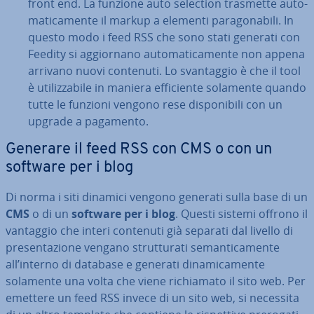
front end. La funzione auto selection trasmette au­to­
ma­ti­ca­men­te il markup a elementi pa­ra­go­na­bi­li. In
questo modo i feed RSS che sono stati generati con
Feedity si ag­gior­na­no au­to­ma­ti­ca­men­te non appena
arrivano nuovi contenuti. Lo svan­tag­gio è che il tool
è uti­liz­za­bi­le in maniera ef­fi­cien­te solamente quando
tutte le funzioni vengono rese di­spo­ni­bi­li con un
upgrade a pagamento.
Generare il feed RSS con CMS o con un
software per i blog
Di norma i siti dinamici vengono generati sulla base di un
CMS
o di un
software per i blog
. Questi sistemi offrono il
vantaggio che interi contenuti già separati dal livello di
pre­sen­ta­zio­ne vengano strut­tu­ra­ti se­man­ti­ca­men­te
all’interno di database e generati di­na­mi­ca­men­te
solamente una volta che viene ri­chia­ma­to il sito web. Per
emettere un feed RSS invece di un sito web, si necessita