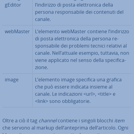
gE­di­tor
l’indirizzo di posta elet­tro­ni­ca della
persona re­spon­sa­bi­le dei contenuti del
canale.
webMaster
L’elemento webMaster contiene l’indirizzo
di posta elet­tro­ni­ca della persona re­
spon­sa­bi­le dei problemi tecnici relativi al
canale. Nell’attuale esempio, tuttavia, non
viene applicato nel senso della spe­ci­fi­ca­
zio­ne.
image
L’elemento image specifica una grafica
che può essere indicata insieme al
canale. Le in­di­ca­zio­ni <url>, <title> e
<link> sono ob­bli­ga­to­rie.
Oltre a ciò il tag
channel
contiene i singoli blocchi
item
che servono al markup dell’anteprima dell’articolo. Ogni