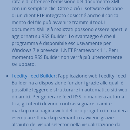
ra­ta e di ottenere l’emissione del documento XML
con un semplice clic. Oltre a ciò il software dispone
di un client FTP integrato cosicché anche il ca­ri­ca­
men­to del file può avvenire tramite il tool. I
documenti XML già rea­liz­za­ti possono essere aperti e
ag­gior­na­ti su RSS Builder. Lo svan­tag­gio è che il
programma è di­spo­ni­bi­le esclu­si­va­men­te per
Windows 7 e prevede il .NET Framework 1.1. Per il
momento RSS Builder non verrà più ul­te­rior­men­te
svi­lup­pa­to.
Feedity Feed Builder
: l’ap­pli­ca­zio­ne web Feedity Feed
Builder ha a di­spo­si­zio­ne funzioni grazie alle quali è
possibile leggere e strut­tu­ra­re in au­to­ma­ti­co siti web
dinamici. Per generare feed RSS in maniera au­to­ma­
ti­ca, gli utenti devono con­tras­se­gna­re tramite
markup una pagina web del loro progetto in maniera
esemplare. Il markup semantico avviene grazie
all’aiuto del visual selector nella vi­sua­liz­za­zio­ne dal