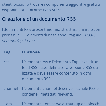
utenti possono trovare i com­po­nen­ti ag­giun­ti­vi gratuiti
di­spo­ni­bi­li sul Chrome Web Store.
Creazione di un documento RSS
I documenti RSS pre­sen­ta­no una struttura chiara e com­
pren­si­bi­le. Gli elementi di base sono i tag XML <
rss>
,
<
channel>
, <
item>
.
Tag
Funzione
rss
L’elemento rss è l’elemento Top Level di un
feed RSS. Esso definisce la versione RSS uti­
liz­za­ta e deve essere contenuto in ogni
documento RSS.
channel
L’elemento channel descrive il canale RSS e
contiene i metadati rilevanti.
item
L’elemento item serve al markup dei blocchi