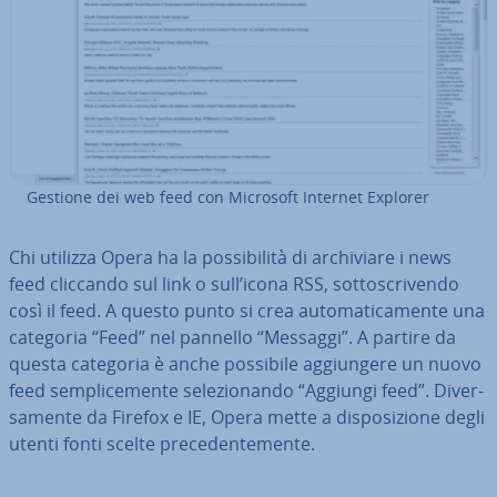
Gestione dei web feed con Microsoft Internet Explorer
Chi utilizza Opera ha la pos­si­bi­li­tà di ar­chi­via­re i news
feed cliccando sul link o sull’icona RSS, sot­to­scri­ven­do
così il feed. A questo punto si crea au­to­ma­ti­ca­men­te una
categoria “Feed” nel pannello “Messaggi”. A partire da
questa categoria è anche possibile ag­giun­ge­re un nuovo
feed sem­pli­ce­men­te se­le­zio­nan­do “Aggiungi feed”. Di­ver­
sa­men­te da Firefox e IE, Opera mette a di­spo­si­zio­ne degli
utenti fonti scelte pre­ce­den­te­men­te.