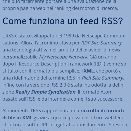
che può fa­cil­men­te portare a una sva­lu­ta­zio­ne della
propria pagina web nel ranking dei motori di ricerca.
Come funziona un feed RSS?
L’RSS è stato svi­lup­pa­to nel 1999 da Netscape Com­mu­ni­
ca­tions. Allora l’acronimo stava per
RDF Site Summary
,
una tec­no­lo­gia attiva nell’ambito del provider di news
per­so­na­liz­za­bi­le
My Netscape Network
. Già un anno
dopo il Resource De­scrip­tion Framework (RDF) venne so­
sti­tui­to con il formato più semplice, l’
XML
, che portò a
una ri­de­fi­ni­zio­ne del termine RSS in
Rich Site Summary
.
Infine con la versione RSS 2.0 è stata in­tro­dot­ta la de­fi­ni­
zio­ne
Really Simple Syn­di­ca­tion
. Il formato Atom,
basato sull’RSS, è da intendere come il suo suc­ces­so­re.
Al momento l’RSS rap­pre­sen­ta una
raccolta di formati
di file in XML
grazie ai quali è possibile offrire web feed
strut­tu­ra­ti sotto URL pro­get­ta­ti ap­po­si­ta­men­te. Spesso i