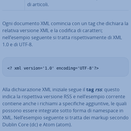
di articoli.
Ogni documento XML comincia con un tag che dichiara la
relativa versione XML e la codifica di caratteri;
nell’esempio seguente si tratta ri­spet­ti­va­men­te di XML
1.0 e di UTF-8.
<? xml version='1.0' encoding='UTF-8'?>
Alla di­chia­ra­zio­ne XML iniziale segue il
tag
rss
: questo
indica la ri­spet­ti­va versione RSS e nell’esempio corrente
contiene anche i richiami a spe­ci­fi­che ag­giun­ti­ve, le quali
possono essere integrate sotto forma di namespace in
XML. Nell’esempio seguente si tratta dei markup secondo
Dublin Core (dc) e Atom (atom).