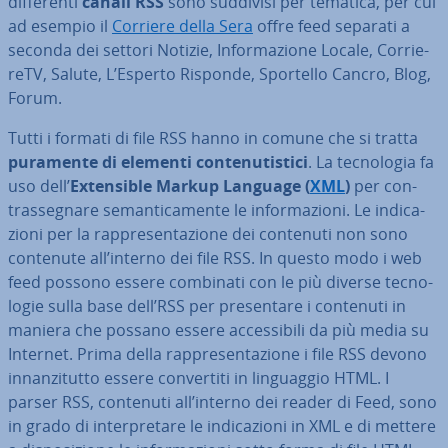
dif­fe­ren­ti
canali RSS
sono suddivisi per tematica, per cui
ad esempio il
Corriere della Sera
offre feed separati a
seconda dei settori Notizie, In­for­ma­zio­ne Locale, Cor­rie­
reTV, Salute, L’Esperto Risponde, Sportello Cancro, Blog,
Forum.
Tutti i formati di file RSS hanno in comune che si tratta
puramente di elementi con­te­nu­ti­sti­ci
. La tec­no­lo­gia fa
uso dell’
Ex­ten­si­ble Markup Language (
XML
)
per con­
tras­se­gna­re se­man­ti­ca­men­te le in­for­ma­zio­ni. Le in­di­ca­
zio­ni per la rap­pre­sen­ta­zio­ne dei contenuti non sono
contenute all’interno dei file RSS. In questo modo i web
feed possono essere combinati con le più diverse tec­no­
lo­gie sulla base dell’RSS per pre­sen­ta­re i contenuti in
maniera che possano essere ac­ces­si­bi­li da più media su
Internet. Prima della rap­pre­sen­ta­zio­ne i file RSS devono
in­nan­zi­tut­to essere con­ver­ti­ti in lin­guag­gio HTML. I
parser RSS, contenuti all’interno dei reader di Feed, sono
in grado di in­ter­pre­ta­re le in­di­ca­zio­ni in XML e di mettere