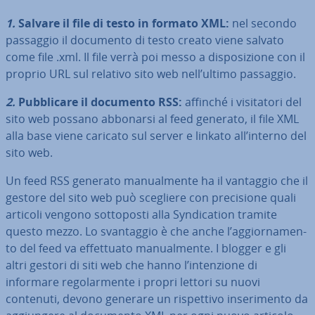
1.
Salvare il file di testo in formato XML:
nel secondo
passaggio il documento di testo creato viene salvato
come file .xml. Il file verrà poi messo a di­spo­si­zio­ne con il
proprio URL sul relativo sito web nell’ultimo passaggio.
2.
Pub­bli­ca­re il documento RSS:
affinché i vi­si­ta­to­ri del
sito web possano abbonarsi al feed generato, il file XML
alla base viene caricato sul server e linkato all’interno del
sito web.
Un feed RSS generato ma­nual­men­te ha il vantaggio che il
gestore del sito web può scegliere con pre­ci­sio­ne quali
articoli vengono sot­to­po­sti alla Syn­di­ca­tion tramite
questo mezzo. Lo svan­tag­gio è che anche l’ag­gior­na­men­
to del feed va ef­fet­tua­to ma­nual­men­te. I blogger e gli
altri gestori di siti web che hanno l’in­ten­zio­ne di
informare re­go­lar­men­te i propri lettori su nuovi
contenuti, devono generare un ri­spet­ti­vo in­se­ri­men­to da