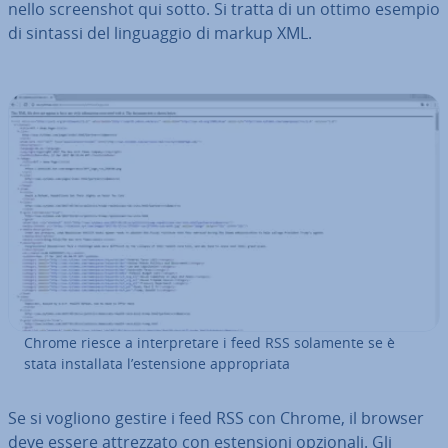
nello screen­shot qui sotto. Si tratta di un ottimo esempio
di sintassi del lin­guag­gio di markup XML.
Chrome riesce a in­ter­pre­ta­re i feed RSS solamente se è
stata in­stal­la­ta l’esten­sio­ne ap­pro­pria­ta
Se si vogliono gestire i feed RSS con Chrome, il browser
deve essere at­trez­za­to con esten­sio­ni opzionali. Gli