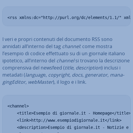
<rss xmlns:dc="http://purl.org/dc/elements/1.1/" xml
I veri e propri contenuti del documento RSS sono
annidati all’interno del tag
channel
: come mostra
l’esempio di codice ef­fet­tua­to su di un giornale italiano
ipotetico, all’interno del
channel
si trovano la de­scri­zio­ne
com­pren­si­va del newsfeed (
title
,
de­scrip­tion
) inclusi i
metadati (
languag
e,
copyright
,
docs
,
generator
,
ma­na­
gin­gE­di­tor
,
webMaster
), il logo e i link.
<channel>

    <title>Esempio di giornale.it - Homepage</title>

    <link>http://www.esempiodigiornale.it</link>

    <description>Esempio di giornale.it - Notizie e a