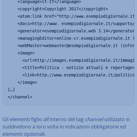
    <language>it-IT</language>

    <copyright>Copyright 2017</copyright>

    <atom:link href="http://www.esempiodigiornale.it/
    <docs>http://www. esempiodigiornale.it/supporto/r
    <generator>esempiodigiornale.web 3.14</generator>
    <managingEditor>online-cr.esempiodigiornale.it (R
    <webMaster>webmaster@esempiodigiornale.it (inform
    <image>

      <url>http://images.esempiodigiornale.it/immagin
      <title>Politica - notizie attuali e reportage</
      <link>http://www.esempiodigiornale.it/politica/
    </image>

[…]

</channel>
Gli elementi figlio all’interno del tag
channel
uti­liz­za­to si
sud­di­vi­do­no a loro volta in in­di­ca­zio­ni ob­bli­ga­to­rie ed
elementi opzionali.