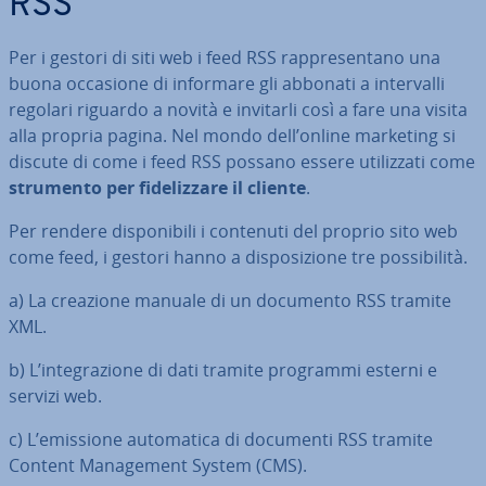
RSS
Per i gestori di siti web i feed RSS rap­pre­sen­ta­no una
buona occasione di informare gli abbonati a in­ter­val­li
regolari riguardo a novità e invitarli così a fare una visita
alla propria pagina. Nel mondo dell’online marketing si
discute di come i feed RSS possano essere uti­liz­za­ti come
strumento per fi­de­liz­za­re il cliente
.
Per rendere di­spo­ni­bi­li i contenuti del proprio sito web
come feed, i gestori hanno a di­spo­si­zio­ne tre pos­si­bi­li­tà.
a) La creazione manuale di un documento RSS tramite
XML.
b) L’in­te­gra­zio­ne di dati tramite programmi esterni e
servizi web.
c) L’emissione au­to­ma­ti­ca di documenti RSS tramite
Content Ma­na­ge­ment System (CMS).