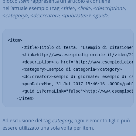
blocco
item
rap­pre­sen­ta un articolo e contiene
nell’attuale esempio i tag <
title>
, <
link>
, <
de­scrip­tion>
,
<
category>
, <
dc:creator>
, <
pubDate>
e <
guid>.
<item>

      <title>Titolo di testa: "Esempio di citazione"<
      <link>http://www.esempiodigiornale.it/video/201
      <description>;a href="http://www.esempiodigiorn
      <category>Esempio di categoria</category>

      <dc:creator>Esempio di giornale: esempio di cat
      <pubDate>Mon, 31 Jul 2017 15:46:16 -0000</pubDa
      <guid isPermaLink="false">http://www.esempiodig
    </item>
Ad esclu­sio­ne del tag
category
, ogni elemento figlio può
essere uti­liz­za­to una sola volta per item.