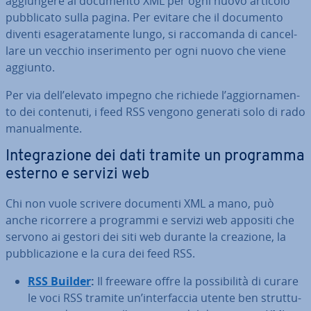
ag­giun­ge­re al documento XML per ogni nuovo articolo
pub­bli­ca­to sulla pagina. Per evitare che il documento
diventi esa­ge­ra­ta­men­te lungo, si rac­co­man­da di can­cel­
la­re un vecchio in­se­ri­men­to per ogni nuovo che viene
aggiunto.
Per via dell’elevato impegno che richiede l’ag­gior­na­men­
to dei contenuti, i feed RSS vengono generati solo di rado
ma­nual­men­te.
In­te­gra­zio­ne dei dati tramite un programma
esterno e servizi web
Chi non vuole scrivere documenti XML a mano, può
anche ricorrere a programmi e servizi web appositi che
servono ai gestori dei siti web durante la creazione, la
pub­bli­ca­zio­ne e la cura dei feed RSS.
RSS Builder
:
Il freeware offre la pos­si­bi­li­tà di curare
le voci RSS tramite un’in­ter­fac­cia utente ben strut­tu­