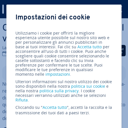
Digital Guide
Impostazioni dei cookie
Vai al contenuto prin­ci­pa­le
Come integrare i feed RSS sul
Utilizziamo i cookie per offrirti la migliore
vostro sito web
esperienza utente possibile sul nostro sito web e
per personalizzare gli annunci pubblicitari in
base ai tuoi interessi. Fai clic su
Accetta tutto
per
La redazione di IONOS
Condividi via Facebook
Condividi via Twitter
Condividi via Li
acconsentire all'uso di tutti i cookie. Puoi anche
10 gen 2022
scegliere quali cookie consentire selezionando le
caselle sottostanti e facendo clic su Invia
preferenze per confermare le tue scelte. Puoi
modificare le tue preferenze in qualsiasi
Indice
momento nelle
impostazioni
.
Ulteriori informazioni sul nostro utilizzo dei cookie
Numerosi gestori di siti web uti­liz­za­no l’
RSS
per va­lo­riz­za­
sono disponibili nella nostra
politica sui cookie
e
re la propria offerta online con contenuti forniti da pro­
nella nostra
politica sulla privacy
. I cookie
necessari verranno utilizzati anche se selezioni
dut­to­ri pro­fes­sio­ni­sti di content. Ma cos’ha di speciale
Rifiuta
.
questa
tec­no­lo­gia feed
? Ana­liz­zia­mo il tema nel contesto
Cliccando su "
Accetta tutto
", accetti la raccolta e la
della
Content Syn­di­ca­tion
dandovi una pa­no­ra­mi­ca
trasmissione dei tuoi dati a paesi terzi.
delle funzioni e delle pos­si­bi­li­tà d’utilizzo dell’RSS.