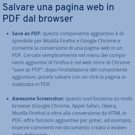
Salvare una pagina web in
PDF dal browser
Save as PDF
: questo com­po­nen­te ag­giun­ti­vo è di­
spo­ni­bi­le per Mozilla Firefox e Google Chrome e
consente la con­ver­sio­ne di una pagina web in un
PDF. Cercate sem­pli­ce­men­te nel menu dei com­po­
nen­ti ag­giun­ti­vi di Firefox e nel web store di Chrome
“save as PDF”: dopo l’in­stal­la­zio­ne del com­po­nen­te
ag­giun­ti­vo, potete salvare con un click la pagina vi­
sua­liz­za­ta in PDF.
Awesome Screen­shot
: questo tool funziona su molti
browser (Google Chrome, Apple Safari, Opera,
Mozilla Firefox) e oltre alla con­ver­sio­ne da HTML in
PDF, offre funzioni ag­giun­ti­ve per poter, ad esempio,
inserire commenti nel documento creato o evi­den­
zia­re delle parti.