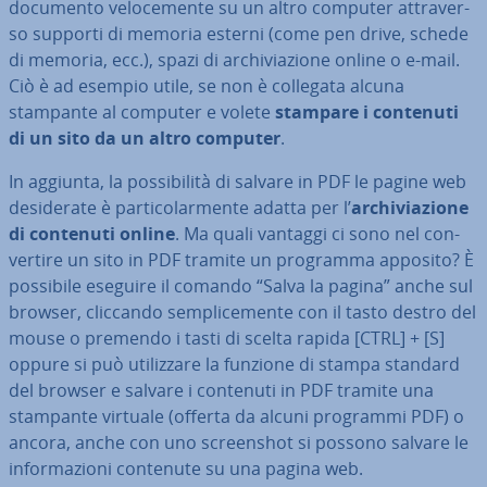
documento ve­lo­ce­men­te su un altro computer at­tra­ver­
so supporti di memoria esterni (come pen drive, schede
di memoria, ecc.), spazi di ar­chi­via­zio­ne online o e-mail.
Ciò è ad esempio utile, se non è collegata alcuna
stampante al computer e volete
stampare i contenuti
di un sito da un altro computer
.
In aggiunta, la pos­si­bi­li­tà di salvare in PDF le pagine web
de­si­de­ra­te è par­ti­co­lar­men­te adatta per l’
ar­chi­via­zio­ne
di contenuti online
. Ma quali vantaggi ci sono nel con­
ver­ti­re un sito in PDF tramite un programma apposito? È
possibile eseguire il comando “Salva la pagina” anche sul
browser, cliccando sem­pli­ce­men­te con il tasto destro del
mouse o premendo i tasti di scelta rapida [CTRL] + [S]
oppure si può uti­liz­za­re la funzione di stampa standard
del browser e salvare i contenuti in PDF tramite una
stampante virtuale (offerta da alcuni programmi PDF) o
ancora, anche con uno screen­shot si possono salvare le
in­for­ma­zio­ni contenute su una pagina web.