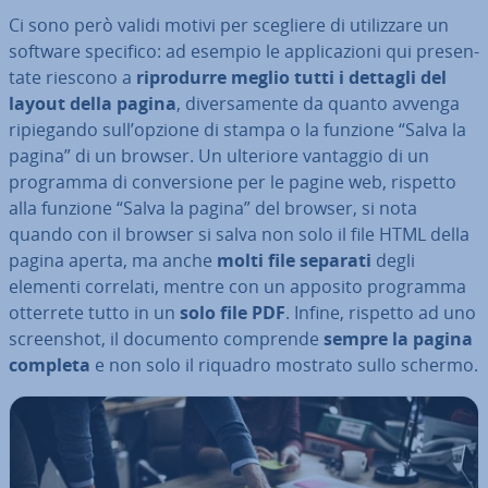
Ci sono però validi motivi per scegliere di uti­liz­za­re un
software specifico: ad esempio le ap­pli­ca­zio­ni qui pre­sen­
ta­te riescono a
ri­pro­dur­re meglio tutti i dettagli del
layout della pagina
, di­ver­sa­men­te da quanto avvenga
ri­pie­gan­do sull’opzione di stampa o la funzione “Salva la
pagina” di un browser. Un ulteriore vantaggio di un
programma di con­ver­sio­ne per le pagine web, rispetto
alla funzione “Salva la pagina” del browser, si nota
quando con il browser si salva non solo il file HTML della
pagina aperta, ma anche
molti file separati
degli
elementi correlati, mentre con un apposito programma
otterrete tutto in un
solo file PDF
. Infine, rispetto ad uno
screen­shot, il documento comprende
sempre la pagina
completa
e non solo il riquadro mostrato sullo schermo.