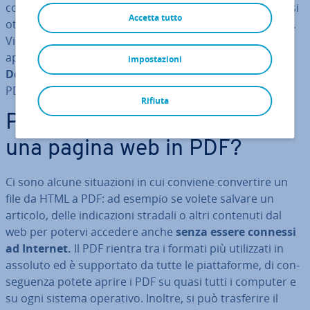
com­po­nen­ti di una pagina, la for­mat­ta­zio­ne è errata o si
Accetta tutto
ottiene una qualità delle immagini inferiore all’originale.
Vi pre­sen­tia­mo in questo articolo alcune delle migliori
ap­pli­ca­zio­ni per con­ver­ti­re le pagine web nel
Portable
impostazioni
Document Format
(co­no­sciu­to con l’ab­bre­via­zio­ne di
PDF).
Rifiuta
Perché si dovrebbe salvare
una pagina web in PDF?
Ci sono alcune si­tua­zio­ni in cui conviene con­ver­ti­re un
file da HTML a PDF: ad esempio se volete salvare un
articolo, delle in­di­ca­zio­ni stradali o altri contenuti dal
web per potervi accedere anche
senza essere connessi
ad Internet.
Il PDF rientra tra i formati più uti­liz­za­ti in
assoluto ed è sup­por­ta­to da tutte le piat­ta­for­me, di con­
se­guen­za potete aprire i PDF su quasi tutti i computer e
su ogni sistema operativo. Inoltre, si può tra­sfe­ri­re il