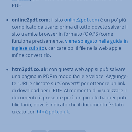
PDF.
online2pdf.com:
il sito
online2pdf.com
è un po’ più
com­pli­ca­to da usare: prima di tutto dovete salvare il
sito tramite browser in formato (O)XPS (come
funziona pre­ci­sa­men­te,
viene spiegato nella guida in
inglese sul sito
), caricare poi il file nella web app e
infine con­ver­tir­lo.
htm2pdf.co.uk
: con questa web app si può salvare
una pagina in PDF in modo facile e veloce. Ag­giun­ge­
te l’URL e cliccate su “Convert!” per ottenere un link
di download per il PDF. Al momento di vi­sua­liz­za­re il
documento è presente però un piccolo banner pub­
bli­ci­ta­rio, dove è indicato che il documento è stato
creato con
htm2pdf.co.uk
.