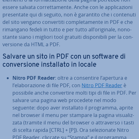
essere salvata cor­ret­ta­men­te. Anche con le ap­pli­ca­zio­ni
pre­sen­ta­te qui di seguito, non è garantito che i contenuti
del sito vengano con­ver­ti­ti com­ple­ta­men­te in PDF e che
rimangano fedeli in tutto e per tutto all’originale, no­no­
stan­te siano i migliori tool gratuiti di­spo­ni­bi­li per la con­
ver­sio­ne da HTML a PDF.
Salvare un sito in PDF con un software di
con­ver­sio­ne in­stal­la­to in locale
Nitro PDF Reader
: oltre a con­sen­ti­re l’apertura e
l’ela­bo­ra­zio­ne di file PDF, con
Nitro PDF Reader
è
possibile anche con­ver­ti­re molti tipi di file in PDF. Per
salvare una pagina web procedete nel modo
seguente: dopo aver in­stal­la­to il programma, aprite
nel browser il menu per stampare la pagina vi­sua­liz­
za­ta (tramite il menu del browser o at­tra­ver­so i tasti
di scelta rapida [CTRL] + [P]). Ora se­le­zio­na­te Nitro
PDF Reader, cliccate su “Stampa” e il programma