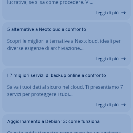
lucrativa, se si sa come procedere. Vi…
Leggi di più
5 al­ter­na­ti­ve a Nextcloud a confronto
Scopri le migliori al­ter­na­ti­ve a Nextcloud, ideali per
diverse esigenze di ar­chi­via­zio­ne…
Leggi di più
I 7 migliori servizi di backup online a confronto
Salva i tuoi dati al sicuro nel cloud. Ti pre­sen­tia­mo 7
servizi per pro­teg­ge­re i tuoi…
Leggi di più
Ag­gior­na­men­to a Debian 13: come funziona