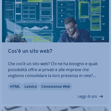
Cos’è un sito web?
Che cos’è un sito web? Chi ne ha bisogno e quali
pos­si­bi­li­tà offre ai privati e alle imprese che
vogliono con­so­li­da­re la loro presenza in rete?
Oltre alle soluzioni per prin­ci­pian­ti, che possono
HTML
Lessico
Co­no­scen­za Web
essere usate anche senza co­no­scen­ze di pro­gram­
ma­zio­ne, negli ultimi anni si sono…
Leggi di più