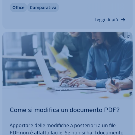
va ad Adobe Acrobat. Per alcuni utenti, la vasta
Office
Com­pa­ra­ti­va
gamma di funzioni è superflua. Altri vogliono
evitare i costi dell’ab­bo­na­men­to…
Leggi di più
Come si modifica un documento PDF?
Apportare delle modifiche a po­ste­rio­ri a un file
PDF non è affatto facile. Se non si ha il documento