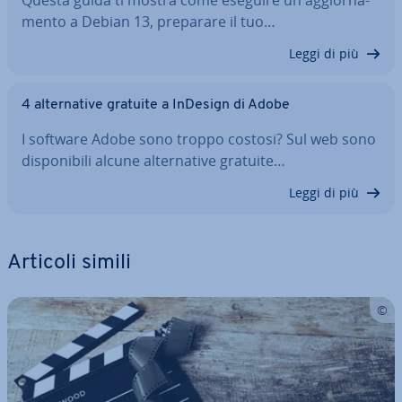
Questa guida ti mostra come eseguire un ag­gior­na­
men­to a Debian 13, preparare il tuo…
Leggi di più
4 al­ter­na­ti­ve gratuite a InDesign di Adobe
I software Adobe sono troppo costosi? Sul web sono
di­spo­ni­bi­li alcune al­ter­na­ti­ve gratuite…
Leggi di più
Articoli simili