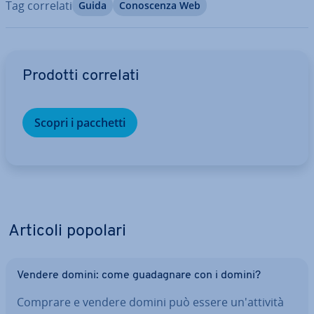
Tag correlati
Guida
Co­no­scen­za Web
Vai al menu prin­ci­pa­le
Prodotti correlati
Scopri i pacchetti
Articoli popolari
Vendere domini: come gua­da­gna­re con i domini?
Comprare e vendere domini può essere un'at­ti­vi­tà