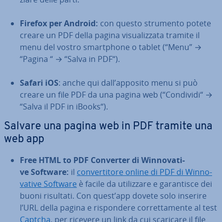
Firefox per Android:
con questo strumento potete
creare un PDF della pagina vi­sua­liz­za­ta tramite il
menu del vostro smart­pho­ne o tablet (“Menu” →
“Pagina “ → “Salva in PDF“).
Safari iOS
: anche qui dall’apposito menu si può
creare un file PDF da una pagina web (“Condividi“ →
“Salva il PDF in iBooks“).
Salvare una pagina web in PDF tramite una
web app
Free HTML to PDF Converter di Win­no­va­ti­
ve Software:
il
con­ver­ti­to­re online di PDF di Win­no­
va­ti­ve Software
è facile da uti­liz­za­re e ga­ran­ti­sce dei
buoni risultati. Con quest’app dovete solo inserire
l’URL della pagina e ri­spon­de­re cor­ret­ta­men­te al test
Captcha
, per ricevere un link da cui scaricare il file