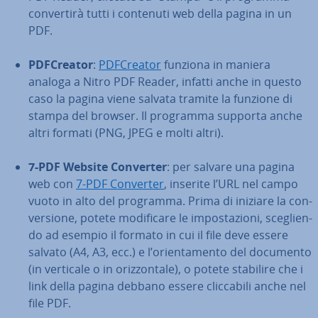
con­ver­ti­rà tutti i contenuti web della pagina in un
PDF.
PD­F­Crea­tor
:
PD­F­Crea­tor
funziona in maniera
analoga a Nitro PDF Reader, infatti anche in questo
caso la pagina viene salvata tramite la funzione di
stampa del browser. Il programma supporta anche
altri formati (PNG, JPEG e molti altri).
7-PDF Website Converter
: per salvare una pagina
web con
7-PDF Converter
, inserite l’URL nel campo
vuoto in alto del programma. Prima di iniziare la con­
ver­sio­ne, potete mo­di­fi­ca­re le im­po­sta­zio­ni, sce­glien­
do ad esempio il formato in cui il file deve essere
salvato (A4, A3, ecc.) e l’orien­ta­men­to del documento
(in verticale o in oriz­zon­ta­le), o potete stabilire che i
link della pagina debbano essere clic­ca­bi­li anche nel
file PDF.