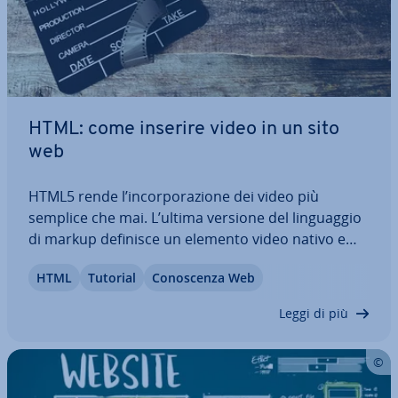
HTML: come inserire video in un sito
web
HTML5 rende l’in­cor­po­ra­zio­ne dei video più
semplice che mai. L’ultima versione del lin­guag­gio
di markup definisce un elemento video nativo e
l’in­ter­fac­cia di pro­gram­ma­zio­ne associata. In al­ter­
HTML
Tutorial
Co­no­scen­za Web
na­ti­va, chi gestisce siti web ha la pos­si­bi­li­tà di
integrare contenuti au­dio­vi­si­vi sulla…
Leggi di più