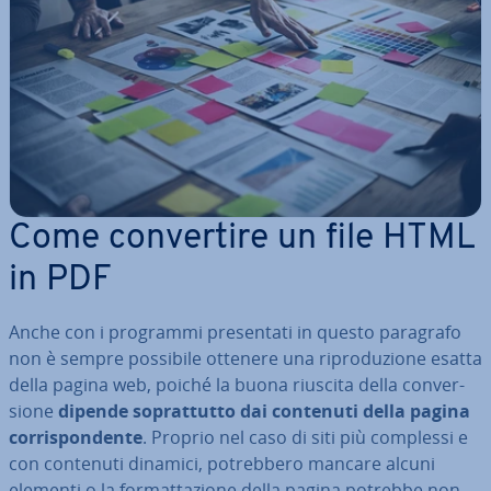
Come con­ver­ti­re un file HTML
in PDF
Anche con i programmi pre­sen­ta­ti in questo paragrafo
non è sempre possibile ottenere una ri­pro­du­zio­ne esatta
della pagina web, poiché la buona riuscita della con­ver­
sio­ne
dipende so­prat­tut­to dai contenuti della pagina
cor­ri­spon­den­te
. Proprio nel caso di siti più complessi e
con contenuti dinamici, po­treb­be­ro mancare alcuni
elementi o la for­mat­ta­zio­ne della pagina potrebbe non