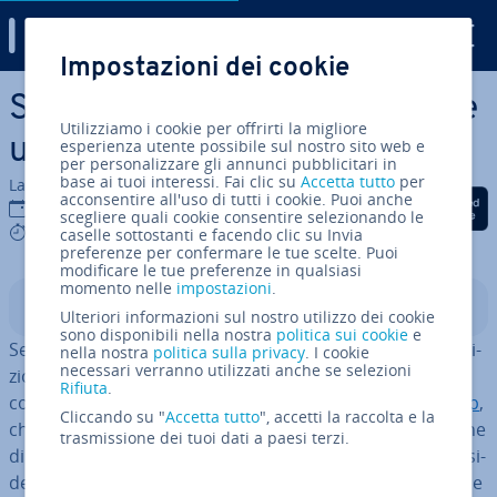
Digital Guide
Impostazioni dei cookie
Vai al contenuto prin­ci­pa­le
Strumenti gratuiti per salvare
Utilizziamo i cookie per offrirti la migliore
una pagina web in PDF
esperienza utente possibile sul nostro sito web e
per personalizzare gli annunci pubblicitari in
base ai tuoi interessi. Fai clic su
Accetta tutto
per
La redazione di IONOS
acconsentire all'uso di tutti i cookie. Puoi anche
Condividi via Facebook
Condividi via Twitter
Condividi via Li
12 dic 2016
scegliere quali cookie consentire selezionando le
6 mins
caselle sottostanti e facendo clic su Invia
preferenze per confermare le tue scelte. Puoi
modificare le tue preferenze in qualsiasi
momento nelle
impostazioni
.
Indice
Ulteriori informazioni sul nostro utilizzo dei cookie
sono disponibili nella nostra
politica sui cookie
e
Se volete salvare una pagina web in PDF, avete a di­spo­si­
nella nostra
politica sulla privacy
. I cookie
necessari verranno utilizzati anche se selezioni
zio­ne diverse ap­pli­ca­zio­ni gratuite, come programmi e
Rifiuta
.
com­po­nen­ti ag­giun­ti­vi per i browser, ma anche
web app
,
Cliccando su "
Accetta tutto
", accetti la raccolta e la
che con­ver­to­no di­ret­ta­men­te dal browser singole pagine
trasmissione dei tuoi dati a paesi terzi.
di un sito in un PDF. I risultati però lasciano un po’ a de­si­
de­ra­re perché, ad esempio, non vengono salvate tutte le