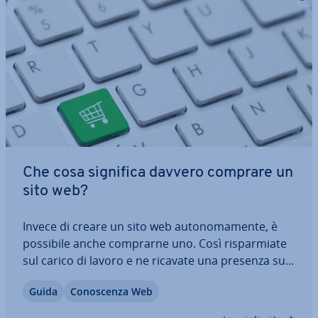
Che cosa significa davvero comprare un
sito web?
Invece di creare un sito web au­to­no­ma­men­te, è
possibile anche comprarne uno. Così ri­spar­mia­te
sul carico di lavoro e ne ricavate una presenza sul
web completa inclusiva di vi­si­ta­to­ri e di clientela
Guida
Co­no­scen­za Web
fissa. Ma quali sono i rischi legati all’acquisto di un
sito web già esistente? E…