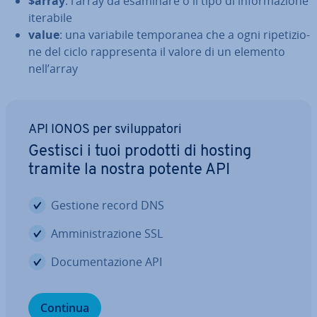
$array
: l’array da esaminare o il tipo di in­for­ma­zio­ne
iterabile
value
: una variabile tem­po­ra­nea che a ogni ri­pe­ti­zio­
ne del ciclo rap­pre­sen­ta il valore di un elemento
nell’array
API IONOS per svi­lup­pa­to­ri
Gestisci i tuoi prodotti di hosting
tramite la nostra potente API
Gestione record DNS
Am­mi­ni­stra­zio­ne SSL
Do­cu­men­ta­zio­ne API
Continua