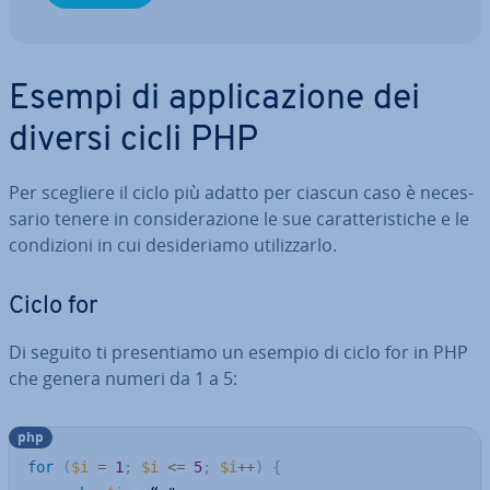
Esempi di ap­pli­ca­zio­ne dei
diversi cicli PHP
Per scegliere il ciclo più adatto per ciascun caso è ne­ces­
sa­rio tenere in con­si­de­ra­zio­ne le sue ca­rat­te­ri­sti­che e le
con­di­zio­ni in cui de­si­de­ria­mo uti­liz­zar­lo.
Ciclo for
Di seguito ti pre­sen­tia­mo un esempio di ciclo for in PHP
che genera numeri da 1 a 5:
php
for
(
$i
=
1
;
$i
<=
5
;
$i
++
)
{