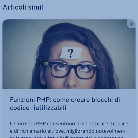
Articoli simili
Funzioni PHP: come creare blocchi di
codice riu­ti­liz­za­bi­li
Le funzioni PHP con­sen­to­no di strut­tu­ra­re il codice
e di ri­chia­mar­lo altrove, mi­glio­ran­do no­te­vol­men­