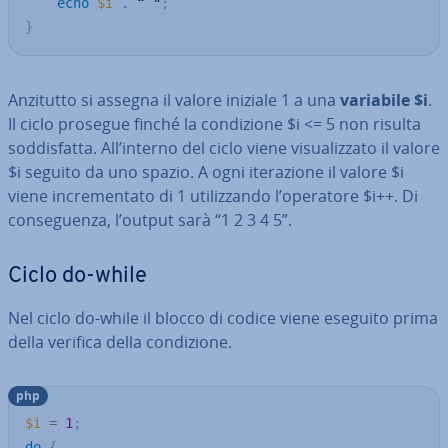
echo
$i
.
 “ "
;
}
Anzitutto si assegna il valore iniziale 1 a una
variabile $i
.
Il ciclo prosegue finché la con­di­zio­ne $i <= 5 non risulta
sod­di­sfat­ta. All’interno del ciclo viene vi­sua­liz­za­to il valore
$i seguito da uno spazio. A ogni ite­ra­zio­ne il valore $i
viene in­cre­men­ta­to di 1 uti­liz­zan­do l’operatore $i++. Di
con­se­guen­za, l’output sarà “1 2 3 4 5”.
Ciclo do-while
Nel ciclo do-while il blocco di codice viene eseguito prima
della verifica della con­di­zio­ne.
php
$i
=
1
;
do
{