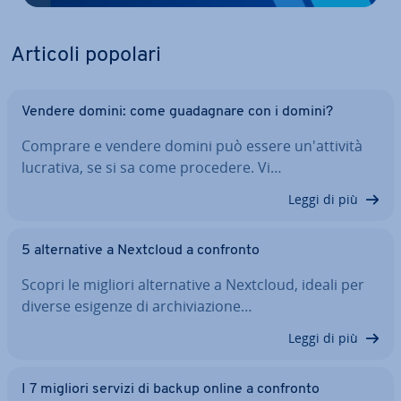
Articoli popolari
Vendere domini: come gua­da­gna­re con i domini?
Comprare e vendere domini può essere un'at­ti­vi­tà
lucrativa, se si sa come procedere. Vi…
Leggi di più
5 al­ter­na­ti­ve a Nextcloud a confronto
Scopri le migliori al­ter­na­ti­ve a Nextcloud, ideali per
diverse esigenze di ar­chi­via­zio­ne…
Leggi di più
I 7 migliori servizi di backup online a confronto