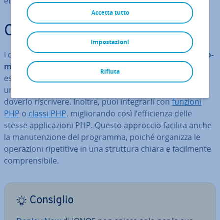
efficace a con­di­zio­ni spe­ci­fi­che.
Accetta tutto
Cosa sono i cicli PHP?
impostazioni
I cicli PHP sono par­ti­co­lar­men­te utili se si desidera
au­to­
ma­tiz­za­re ope­ra­zio­ni ri­pe­ti­ti­ve
, elaborare dati o
Rifiuta
esaminare liste e
array PHP
. Con­sen­to­no di eseguire
un’istru­zio­ne o un blocco di codice più volte senza
doverlo ri­scri­ve­re. Inoltre, puoi in­te­grar­li con
funzioni
PHP
o
classi PHP
, mi­glio­ran­do così l’ef­fi­cien­za delle
stesse ap­pli­ca­zio­ni PHP. Questo approccio facilita anche
la ma­nu­ten­zio­ne del programma, poiché organizza le
ope­ra­zio­ni ri­pe­ti­ti­ve in una struttura chiara e fa­cil­men­te
com­pren­si­bi­le.
Consiglio