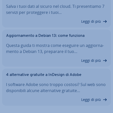
Salva i tuoi dati al sicuro nel cloud. Ti pre­sen­tia­mo 7
servizi per pro­teg­ge­re i tuoi…
Leggi di più
Ag­gior­na­men­to a Debian 13: come funziona
Questa guida ti mostra come eseguire un ag­gior­na­
men­to a Debian 13, preparare il tuo…
Leggi di più
4 al­ter­na­ti­ve gratuite a InDesign di Adobe
I software Adobe sono troppo costosi? Sul web sono
di­spo­ni­bi­li alcune al­ter­na­ti­ve gratuite…
Leggi di più