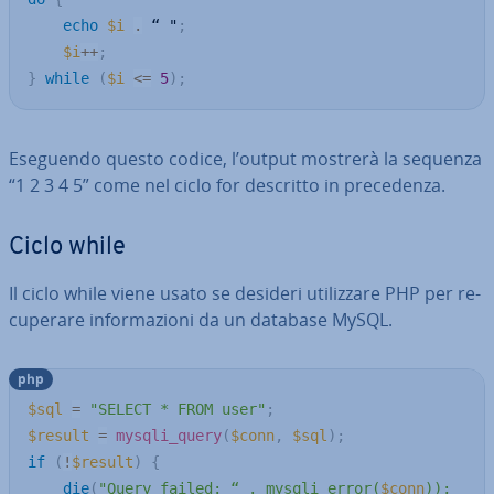
echo
$i
.
 “ "
;
$i
++
;
}
while
(
$i
<=
5
)
;
Eseguendo questo codice, l’output mostrerà la sequenza
“1 2 3 4 5” come nel ciclo for descritto in pre­ce­den­za.
Ciclo while
Il ciclo while viene usato se desideri uti­liz­za­re PHP per re­
cu­pe­ra­re in­for­ma­zio­ni da un database MySQL.
php
$sql
=
"SELECT * FROM user"
;
$result
=
mysqli_query
(
$conn
,
$sql
)
;
if
(
!
$result
)
{
die
(
"Query failed: “ . mysqli_error(
$conn
));
