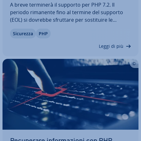
A breve terminerà il supporto per PHP 7.2. Il
periodo rimanente fino al termine del supporto
(EOL) si dovrebbe sfruttare per so­sti­tui­re le
versioni più datate di PHP con altre più recenti. In
Sicurezza
PHP
questo modo si chiudono le falle di sicurezza e si
risolvono i bug, a vantaggio di una…
Leggi di più