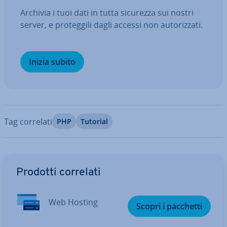
Archivia i tuoi dati in tutta sicurezza sui nostri
server, e pro­teg­gi­li dagli accessi non au­to­riz­za­ti.
Inizia subito
Tag correlati
PHP
Tutorial
Vai al menu prin­ci­pa­le
Prodotti correlati
Web Hosting
Scopri i pacchetti