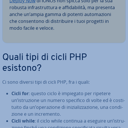
Deploy Now
di IONOS non spicca solo per la sua
robusta in­fra­strut­tu­ra e af­fi­da­bi­li­tà, ma presenta
anche un’ampia gamma di potenti au­to­ma­zio­ni
che con­sen­to­no di di­stri­bui­re i tuoi progetti in
modo facile e veloce.
Quali tipi di cicli PHP
esistono?
Ci sono diversi tipi di cicli PHP, fra i quali:
Cicli for
: questo ciclo è impiegato per ripetere
un’istru­zio­ne un numero specifico di volte ed è co­sti­
tui­to da un’ope­ra­zio­ne di ini­zia­liz­za­zio­ne, una con­di­
zio­ne e un in­cre­men­to.
Cicli while
: il ciclo while continua a eseguire un’istru­
zio­ne finché una con­di­zio­ne spe­ci­fi­ca­ta risulta vera.