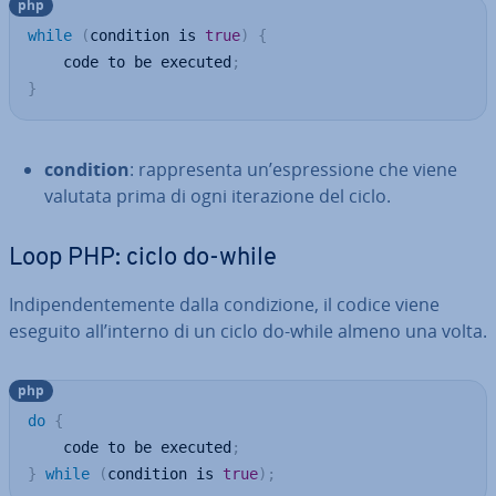
php
while
(
condition is 
true
)
{
    code to be executed
;
}
condition
: rap­pre­sen­ta un’espres­sio­ne che viene
valutata prima di ogni ite­ra­zio­ne del ciclo.
Loop PHP: ciclo do-while
In­di­pen­den­te­men­te dalla con­di­zio­ne, il codice viene
eseguito all’interno di un ciclo do-while almeno una volta.
php
do
{
    code to be executed
;
}
while
(
condition is 
true
)
;