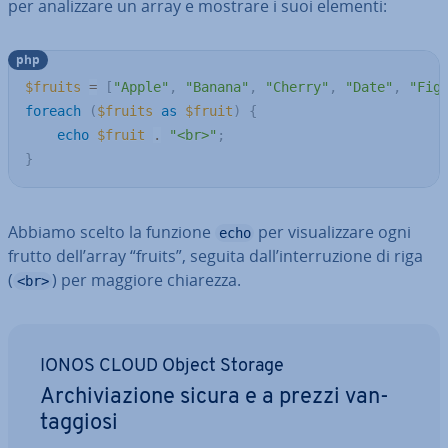
per ana­liz­za­re un array e mostrare i suoi elementi:
php
$fruits
=
[
"Apple"
,
"Banana"
,
"Cherry"
,
"Date"
,
"Fig
foreach
(
$fruits
as
$fruit
)
{
echo
$fruit
.
"<br>"
;
}
Abbiamo scelto la funzione
per vi­sua­liz­za­re ogni
echo
frutto dell’array “fruits”, seguita dall’in­ter­ru­zio­ne di riga
(
) per maggiore chiarezza.
<br>
IONOS CLOUD Object Storage
Ar­chi­via­zio­ne sicura e a prezzi van­
tag­gio­si