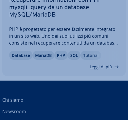
Re­cu­pe­ra­re in­for­ma­zio­ni con PHP
mysqli_query da un database
MySQL/MariaDB
PHP è pro­get­ta­to per essere fa­cil­men­te integrato
in un sito web. Uno dei suoi utilizzi più comuni
consiste nel re­cu­pe­ra­re contenuti da un database
e vi­sua­liz­zar­li in una pagina HTML. Questo tutorial
Database
MariaDB
PHP
SQL
Tutorial
spiega come con­net­ter­si a un database
MySQL/MariaDB e come uti­liz­za­re PHP…
Leggi di più
Chi siamo
Newsroom
Centro As­si­sten­za