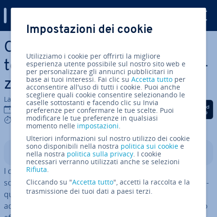
Digital Guide
Impostazioni dei cookie
Vai al contenuto prin­ci­pa­le
Cicli PHP: come ripetere au­
Utilizziamo i cookie per offrirti la migliore
to­ma­ti­ca­men­te alcune ope­ra­
esperienza utente possibile sul nostro sito web e
per personalizzare gli annunci pubblicitari in
base ai tuoi interessi. Fai clic su
Accetta tutto
per
zio­ni
acconsentire all'uso di tutti i cookie. Puoi anche
scegliere quali cookie consentire selezionando le
La redazione di IONOS
caselle sottostanti e facendo clic su Invia
Condividi via Facebook
Condividi via Twitter
Condividi via Li
10 apr 2024
preferenze per confermare le tue scelte. Puoi
modificare le tue preferenze in qualsiasi
5 mins
momento nelle
impostazioni
.
Ulteriori informazioni sul nostro utilizzo dei cookie
sono disponibili nella nostra
politica sui cookie
e
Indice
nella nostra
politica sulla privacy
. I cookie
necessari verranno utilizzati anche se selezioni
Rifiuta
.
I cicli PHP ac­ce­le­ra­no no­te­vol­men­te lo sviluppo di un
software au­to­ma­tiz­zan­do ope­ra­zio­ni che si ripetono fre­
Cliccando su "
Accetta tutto
", accetti la raccolta e la
trasmissione dei tuoi dati a paesi terzi.
quen­te­men­te. La
ver­sa­ti­li­tà dei cicli
permette di
adattare il numero di ite­ra­zio­ni o di ri­spon­de­re in modo