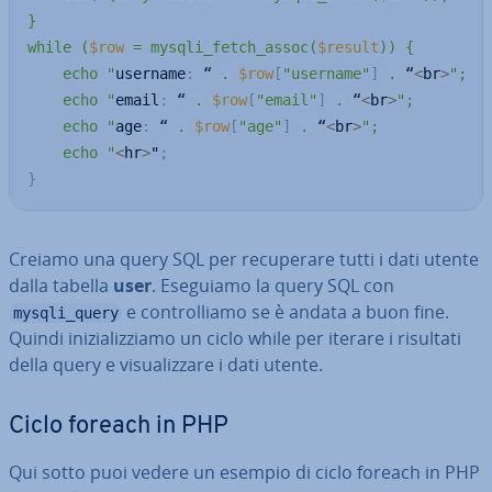
}

while (
$row
 = mysqli_fetch_assoc(
$result
)) {

    echo "
username
:
 “ 
.
$row
[
"username"
]
.
 “
<
br
>
";

    echo "
email
:
 “ 
.
$row
[
"email"
]
.
 “
<
br
>
";

    echo "
age
:
 “ 
.
$row
[
"age"
]
.
 “
<
br
>
";

    echo "
<
hr
>
"
;
}
Creiamo una query SQL per re­cu­pe­ra­re tutti i dati utente
dalla tabella
user
. Eseguiamo la query SQL con
e con­trol­lia­mo se è andata a buon fine.
mysqli_query
Quindi ini­zia­liz­zia­mo un ciclo while per iterare i risultati
della query e vi­sua­liz­za­re i dati utente.
Ciclo foreach in PHP
Qui sotto puoi vedere un esempio di ciclo foreach in PHP