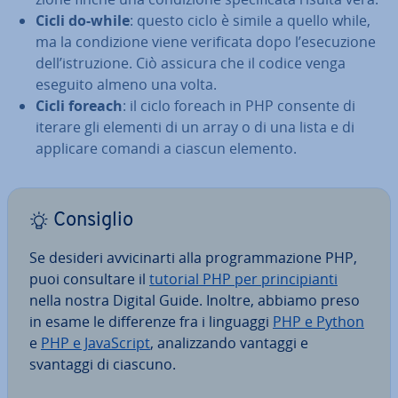
Cicli do-while
: questo ciclo è simile a quello while,
ma la con­di­zio­ne viene ve­ri­fi­ca­ta dopo l’ese­cu­zio­ne
dell’istru­zio­ne. Ciò assicura che il codice venga
eseguito almeno una volta.
Cicli foreach
: il ciclo foreach in PHP consente di
iterare gli elementi di un array o di una lista e di
applicare comandi a ciascun elemento.
Consiglio
Se desideri av­vi­ci­nar­ti alla pro­gram­ma­zio­ne PHP,
puoi con­sul­ta­re il
tutorial PHP per prin­ci­pian­ti
nella nostra Digital Guide. Inoltre, abbiamo preso
in esame le dif­fe­ren­ze fra i linguaggi
PHP e Python
e
PHP e Ja­va­Script
, ana­liz­zan­do vantaggi e
svantaggi di ciascuno.