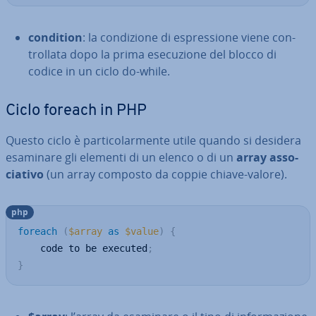
condition
: la con­di­zio­ne di espres­sio­ne viene con­
trol­la­ta dopo la prima ese­cu­zio­ne del blocco di
codice in un ciclo do-while.
Ciclo foreach in PHP
Questo ciclo è par­ti­co­lar­men­te utile quando si desidera
esaminare gli elementi di un elenco o di un
array as­so­
cia­ti­vo
(un array composto da coppie chiave-valore).
php
foreach
(
$array
as
$value
)
{
    code to be executed
;
}