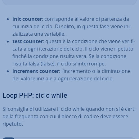
init counter
: cor­ri­spon­de al valore di partenza da
cui inizia del ciclo. Di solito, in questa fase viene ini­
zia­liz­za­ta una variabile.
test counter
: questa è la con­di­zio­ne che viene ve­ri­fi­
ca­ta a ogni ite­ra­zio­ne del ciclo. Il ciclo viene ripetuto
finché la con­di­zio­ne risulta vera. Se la con­di­zio­ne
risulta falsa (false), il ciclo si in­ter­rom­pe.
increment counter
: l’in­cre­men­to o la di­mi­nu­zio­ne
del valore iniziale a ogni ite­ra­zio­ne del ciclo.
Loop PHP: ciclo while
Si consiglia di uti­liz­za­re il ciclo while quando non si è certi
della frequenza con cui il blocco di codice deve essere
ripetuto.