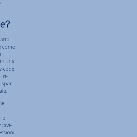
e
de?
at­ta­
ile come
i
te utile
low-code
i ri­
i­spar­
ale.
he
are
i svi­
s­sio­ni­