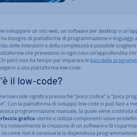
le svi­lup­pa­re un sito web, un software per desktop o un’ap
ha bisogno di piat­ta­for­me di pro­gram­ma­zio­ne e linguaggi a
da delle in­ten­zio­ni e della com­ples­si­tà è possibile scegliere
iat­ta­for­me che prevedono in ogni caso un’ap­pro­fon­di­ta in­t
. Chi però non ha tempo per imparare le
basi della pro­gram­m
vol­ger­si a una piat­ta­for­ma low-code.
’è il low-code?
ine low-code significa pressoché “poco codice” o “poca pro­
ne”. Con la piat­ta­for­ma di sviluppo low-code si può fare a m
lassica pro­gram­ma­zio­ne manuale, la quale viene so­sti­tui­ta 
er­fac­cia grafica
utente e utilizza com­po­nen­ti visive pre­de­fi­ni
fi­ca no­te­vol­men­te la creazione di un software e fa ri­spar­mia
siccome non è ne­ces­sa­ria la di­spen­dio­sa pro­gram­ma­zio­ne