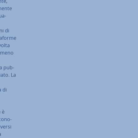
nte,
men­te
ua­
ni di
a­for­me
volta
nemmeno
 la pub­
ia­to. La
à di
e è
co­no­
iversi
a