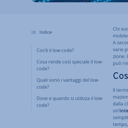
Chi vuo
Indice
mobile 
A secon
varie p
Cos’è il low-code?
zio­ne
Cosa rende così speciale il low-
può ri­
code?
Cos
Quali sono i vantaggi del low-
code?
Il term
ma­zio­
Dove e quando si utilizza il low-
dalla c
code?
un’
in­t
sem­pli­
tempo, 