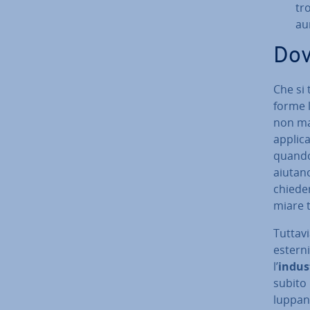
tr
au
Dov
Che si 
for­me 
non mai
applica
quando 
aiutan
chie­de
mia­re 
Tuttav
esterni.
l’
indus
subito u
lup­pa­n