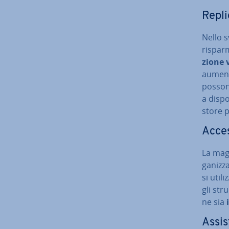
Re­pli­
Nello s
rispar
zio­ne 
aumenta
possono
a di­spo
store p
Acces
La magg
ga­niz­
si util
gli stru
ne sia
As­si