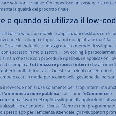
ovare soluzioni creative. Ciò impedisce una visione ristretta 
menta la qualità del prodotto finale.
e e quando si utilizza il low-co
tratti di siti web, app mobile o ap­pli­ca­zio­ni desktop, con le pi
low-code lo sviluppo di ap­pli­ca­zio­ni mul­ti­piat­ta­for­ma è fac
. Grazie ai mol­te­pli­ci vantaggi questo metodo di sviluppo s
 con successo in molti settori. Il low coding è par­ti­co­lar­men­
si ha a che fare con procedure ri­pe­ti­bi­li. Le ap­pli­ca­zio­ni 
o ad esempio ad
ot­ti­miz­za­re processi interni
che al­tri­men­t
­reb­be­ro molta bu­ro­cra­zia. Queste soluzioni con­sen­to­no di r
tempo e costi in modo par­ti­co­la­re nella gestione del person
ia il low-code non si usa solamente per scopi interni ma anc
 L’
am­mi­ni­stra­zio­ne pubblica
, così come l’
eCommerce
e
tria
sono a favore del rapido sviluppo di ap­pli­ca­zio­ni softw
ti­liz­za­bi­li e orientate al cliente. Mentre i non pro­gram­ma­to­r
o spesso app per l’ef­fi­cien­za aziendale, gli svi­lup­pa­to­ri pro­fe