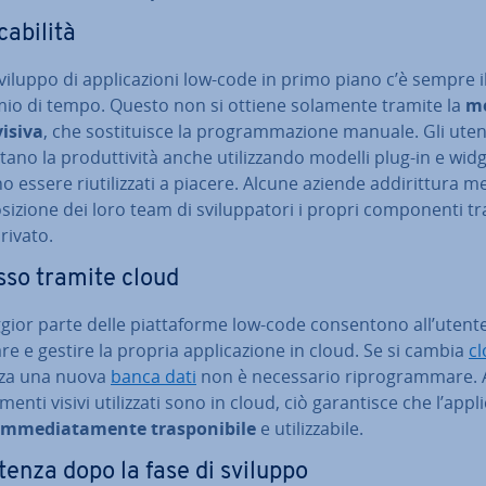
ca­bi­li­tà
viluppo di ap­pli­ca­zio­ni low-code in primo piano c’è sempre i
mio di tempo. Questo non si ottiene solamente tramite la
mo­
visiva
, che so­sti­tui­sce la pro­gram­ma­zio­ne manuale. Gli uten
no la pro­dut­ti­vi­tà anche uti­liz­zan­do modelli plug-in e wid
 essere riu­ti­liz­za­ti a piacere. Alcune aziende ad­di­rit­tu­ra 
­si­zio­ne dei loro team di svi­lup­pa­to­ri i propri com­po­nen­ti t
rivato.
so tramite cloud
ior parte delle piat­ta­for­me low-code con­sen­to­no all’utente
za­re e gestire la propria ap­pli­ca­zio­ne in cloud. Se si cambia
c
izza una nuova
banca dati
non è ne­ces­sa­rio ri­pro­gram­ma­re
menti visivi uti­liz­za­ti sono in cloud, ciò ga­ran­ti­sce che l’ap­pli­
im­me­dia­ta­men­te tra­spo­ni­bi­le
e uti­liz­za­bi­le.
­sten­za dopo la fase di sviluppo