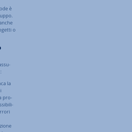
code è
iluppo.
e anche
ogetti o
?
s­su­
:
nca la
i
a pro­
i­bi­li­
rrori
zio­ne