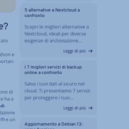
5 al­ter­na­ti­ve a Nextcloud a
confronto
e?
Scopri le migliori al­ter­na­ti­ve a
Nextcloud, ideali per diverse
cato
esigenze di ar­chi­via­zio­ne…
Leggi di più
rd­son e
por­tan­
I 7 migliori servizi di backup
online a confronto
Salva i tuoi dati al sicuro nel
cloud. Ti pre­sen­tia­mo 7 servizi
o­no di
per pro­teg­ge­re i tuoi…
te ha a
nd-
Leggi di più
a­zio­ne
offre un
Ag­gior­na­men­to a Debian 13: