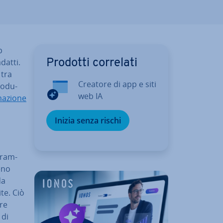
p
datti.
Prodotti correlati
 tra
Creatore di app e siti
ro­du­
web IA
a­zio­ne
Inizia senza rischi
gram­
eno
da
­te. Ciò
­re
 di