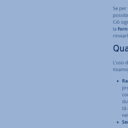
Se per 
possibi
Ciò sig
la
forn
rinviar
Qua
L’uso d
mia­mo 
Ra
pro
co
dut
tà 
ne
Sem