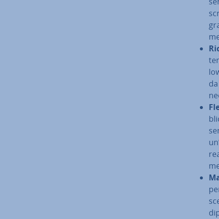
se
scr
gra
men
Ri
tem
low
da
ne­
Fle
bli
sem
un’
rea
me
Ma
pe
sce
di­