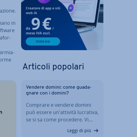
­zio­ne.
ia­no in
oftware
a­for­
o
ar­mia­
for­me
Articoli popolari
Vendere domini: come gua­da­
gna­re con i domini?
Comprare e vendere domini
on
può essere un'at­ti­vi­tà lucrativa,
se si sa come procedere. Vi…
Leggi di più