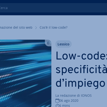
ca
ma­zio­ne del sito web
Cos’è il low-code?
Lessico
Low-code: d
spe­ci­fi­ci
d’impiego
La redazione di IONOS
06 ago 2020
6 mins