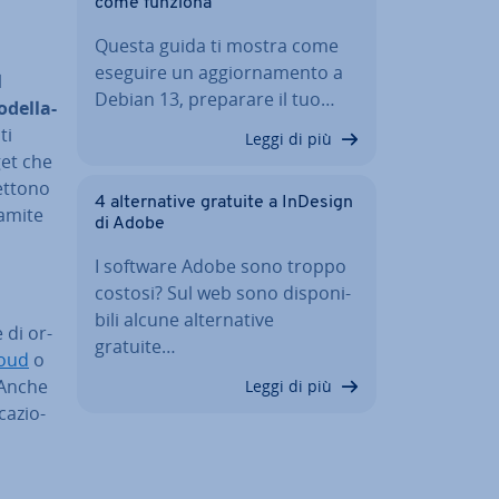
come funziona
Questa guida ti mostra come
eseguire un ag­gior­na­men­to a
l
Debian 13, preparare il tuo…
del­la­
ti
Leggi di più
get che
mettono
4 al­ter­na­ti­ve gratuite a InDesign
ramite
di Adobe
I software Adobe sono troppo
costosi? Sul web sono di­spo­ni­
bi­li alcune al­ter­na­ti­ve
 di or­
gratuite…
loud
o
. Anche
Leggi di più
ca­zio­