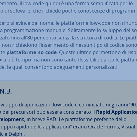
emento. Il low-code quindi è una forma sem­pli­fi­ca­ta per lo
o di software, che richiede poche co­no­scen­ze di pro­gram­ma
rò si evince dal nome, le piat­ta­for­me low-code non ri­nun­c
la pro­gram­ma­zio­ne manuale. So­li­ta­men­te lo sviluppo del s
z­za­to fino all’80 per cento senza la scrittura di codici. Le piat­t
non ri­chie­do­no l’in­se­ri­men­to di nessun tipo di codice son
ate
piat­ta­for­me no-code
. Queste ultime per­met­to­no di ri­sp
ra più tempo ma non sono tanto fles­si­bi­li quanto le piat­ta­
, le quali con­sen­to­no ade­gua­men­ti per­so­na­liz­za­ti.
N.B.
viluppo di ap­pli­ca­zio­ni low-code è co­min­cia­to negli anni ‘90.
dei pre­cur­so­ri può essere con­si­de­ra­to il
Rapid
Ap­pli­ca­ti
ve­lo­p­ment
, in breve RAD. Le piat­ta­for­me preferite dello
iluppo rapido delle ap­pli­ca­zio­ni” erano Oracle Forms, Visual
ic e Delphi.