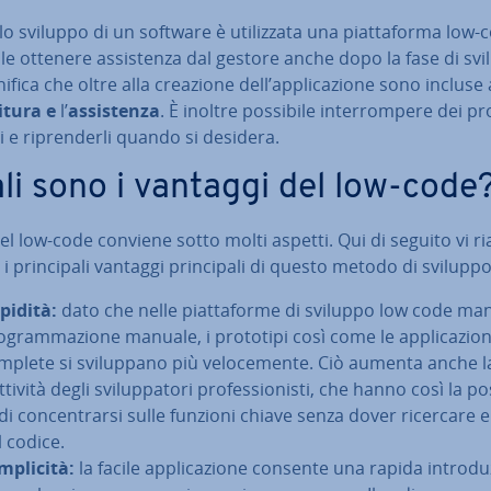
lo sviluppo di un software è uti­liz­za­ta una piat­ta­for­ma low-
le ottenere as­si­sten­za dal gestore anche dopo la fase di sv
nifica che oltre alla creazione dell’ap­pli­ca­zio­ne sono inclus
itura e
l’
as­si­sten­za
. È inoltre possibile in­ter­rom­pe­re dei pr
li e ri­pren­der­li quando si desidera.
li sono i vantaggi del low-code
el low-code conviene sotto molti aspetti. Qui di seguito vi ria
i prin­ci­pa­li vantaggi prin­ci­pa­li di questo metodo di sviluppo
pidità:
dato che nelle piat­ta­for­me di sviluppo low code ma
­gram­ma­zio­ne manuale, i prototipi così come le ap­pli­ca­zio­n
mplete si svi­lup­pa­no più ve­lo­ce­men­te. Ciò aumenta anche l
­ti­vi­tà degli svi­lup­pa­to­ri pro­fes­sio­ni­sti, che hanno così la pos­s
di con­cen­trar­si sulle funzioni chiave senza dover ricercare e
l codice.
­pli­ci­tà:
la facile ap­pli­ca­zio­ne consente una rapida in­tro­du­