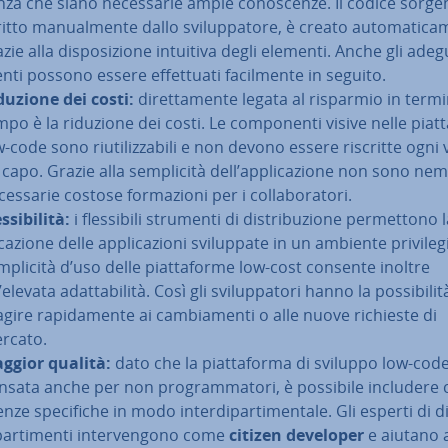
nza che siano ne­ces­sa­rie ampie co­no­scen­ze. Il codice sorge
itto ma­nual­men­te dallo svi­lup­pa­to­re, è creato au­to­ma­ti­ca­
zie alla di­spo­si­zio­ne intuitiva degli elementi. Anche gli ade­g
­ti possono essere ef­fet­tua­ti fa­cil­men­te in seguito.
duzione dei costi:
di­ret­ta­men­te legata al risparmio in termi
po è la riduzione dei costi. Le com­po­nen­ti visive nelle piat­t
-code sono riu­ti­liz­za­bi­li e non devono essere riscritte ogni 
 capo. Grazie alla sem­pli­ci­tà dell’ap­pli­ca­zio­ne non sono 
ces­sa­rie costose for­ma­zio­ni per i col­la­bo­ra­to­ri.
s­si­bi­li­tà:
i fles­si­bi­li strumenti di di­stri­bu­zio­ne per­met­to­no
­ca­zio­ne delle ap­pli­ca­zio­ni svi­lup­pa­te in un ambiente pri­vi­le­g
­pli­ci­tà d’uso delle piat­ta­for­me low-cost consente inoltre
elevata adat­ta­bi­li­tà. Così gli svi­lup­pa­to­ri hanno la pos­si­bi­li­t
gire ra­pi­da­men­te ai cam­bia­men­ti o alle nuove richieste di
rcato.
ggior qualità:
dato che la piat­ta­for­ma di sviluppo low-cod
nsata anche per non pro­gram­ma­to­ri, è possibile includere 
n­ze spe­ci­fi­che in modo in­ter­di­par­ti­men­ta­le. Gli esperti di d
par­ti­men­ti in­ter­ven­go­no come
citizen developer
e aiutano 