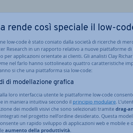
a rende così speciale il low-cod
ine low-code è stato coniato dalla società di ricerche di mer
er Research in un rapporto relativo a nuove piat­ta­for­me di
 per ap­pli­ca­zio­ni orientate ai clienti. Gli analisti Clay Ri­cha
me nel farlo hanno sot­to­li­nea­to quattro ca­rat­te­ri­sti­che im­
fanno si che una piat­ta­for­ma sia low-code:
i di mo­del­la­zio­ne grafica
alla loro in­ter­fac­cia utente le piat­ta­for­me low-code con­sen­t
e in maniera intuitiva secondo il
principio modulare
. L’uten
i­zio­ne dei modelli visivi che sono se­le­zio­na­ti tramite
drag-a
integrati nel progetto nell’ordine de­si­de­ra­to. Questa mo­del­l
consente un rapido sviluppo di ap­pli­ca­zio­ni web e mobile e 
le
aumento della pro­dut­ti­vi­tà
.