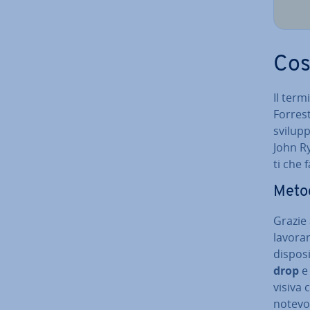
Cos
Il term
Forrest
sviluppo
John Ry
ti che 
Metod
Grazie 
lavorar
di­spo­s
drop
e 
visiva 
notevo