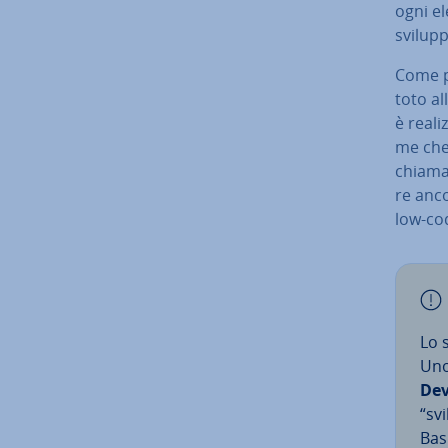
ogni el
svilupp
Come pe
toto al
è rea­li
me che 
chiam
re anco
low-code
Lo s
Uno 
De­
“sv
Bas