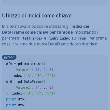
Utilizzo di indici come chiave
In al­ter­na­ti­va, è possibile uti­liz­za­re gli
indici dei
DataFrame come chiavi per l’unione
im­po­stan­do i
parametri
e
su
. Per prima
left_index
right_index
True
cosa, creiamo due nuovi DataFrame dotati di indici:
python
df5 
=
 pd
.
DataFrame
(
{
'Valore1'
:
[
1
,
2
,
3
]
}
,
 index
=
[
'A'
,
'B'
,
'C'
]
)
df6 
=
 pd
.
DataFrame
(
{
'Valore2'
:
[
4
,
5
,
6
]
}
,
 index
=
[
'B'
,
'C'
,
'D'
]
)
print
(
df5
)
print
(
df6
)