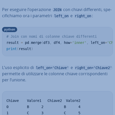
Per eseguire l’ope­ra­zio­ne
con chiavi dif­fe­ren­ti, spe­
JOIN
ci­fi­chia­mo ora i parametri
e
:
left_on
right_on
python
# Join con nomi di colonne chiave differenti
result 
=
 pd
.
merge
(
df3
,
 df4
,
 how
=
'inner'
,
 left_on
=
'Ch
print
(
result
)
L’uso esplicito di
e
left_on='Chiave'
right_on='Chiave2'
permette di uti­liz­za­re le colonne chiave cor­ri­spon­den­ti
per l’unione.
Chiave    Valore1   Chiave2  Valore2

0         B      2          B      4

1         C      3          C      5