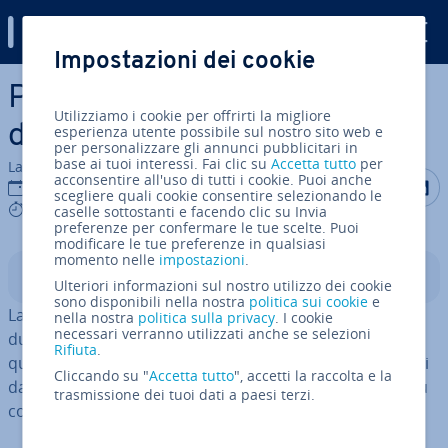
Digital Guide
Impostazioni dei cookie
Vai al contenuto prin­ci­pa­le
Pandas per Python: unione di
Utilizziamo i cookie per offrirti la migliore
dataframe con merge()
esperienza utente possibile sul nostro sito web e
per personalizzare gli annunci pubblicitari in
base ai tuoi interessi. Fai clic su
Accetta tutto
per
La redazione di IONOS
acconsentire all'uso di tutti i cookie. Puoi anche
Condividi 
Condiv
C
16 giu 2025
scegliere quali cookie consentire selezionando le
5 mins
caselle sottostanti e facendo clic su Invia
preferenze per confermare le tue scelte. Puoi
modificare le tue preferenze in qualsiasi
momento nelle
impostazioni
.
Indice
Ulteriori informazioni sul nostro utilizzo dei cookie
sono disponibili nella nostra
politica sui cookie
e
La funzione
di Pandas serve a unire
nella nostra
DataFrame.merge()
politica sulla privacy
. I cookie
necessari verranno utilizzati anche se selezioni
due DataFrame uti­liz­zan­do chiavi condivise (keys). In
Rifiuta
.
questo modo è possibile combinare in modo ef­fi­cien­te i
Cliccando su "
Accetta tutto
", accetti la raccolta e la
dati pro­ve­nien­ti da diverse fonti per eseguire analisi più
trasmissione dei tuoi dati a paesi terzi.
complete.