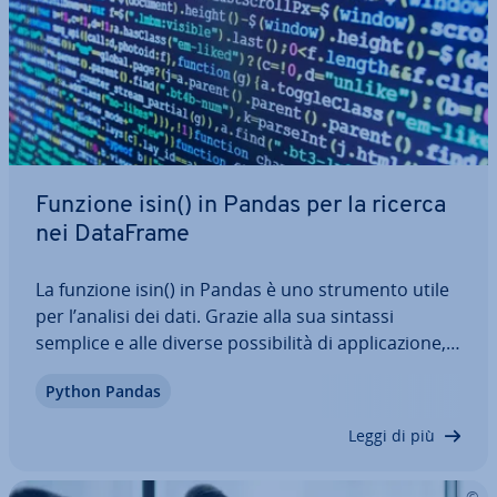
Funzione isin() in Pandas per la ricerca
nei DataFrame
La funzione isin() in Pandas è uno strumento utile
per l’analisi dei dati. Grazie alla sua sintassi
semplice e alle diverse pos­si­bi­li­tà di ap­pli­ca­zio­ne, ti
consente di con­trol­la­re in modo rapido ed ef­fi­cien­
Python Pandas
te se de­ter­mi­na­ti valori sono presenti in un
DataFrame. La funzione isin()…
Leggi di più