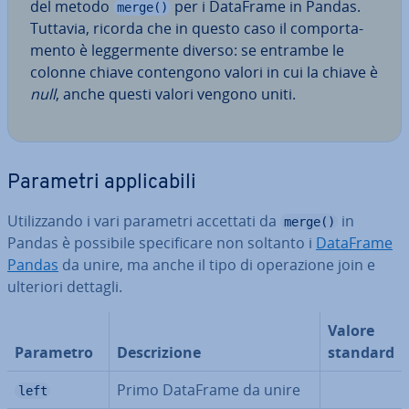
del metodo
per i DataFrame in Pandas.
merge()
Tuttavia, ricorda che in questo caso il com­por­ta­
men­to è leg­ger­men­te diverso: se entrambe le
colonne chiave con­ten­go­no valori in cui la chiave è
null
, anche questi valori vengono uniti.
Parametri ap­pli­ca­bi­li
Uti­liz­zan­do i vari parametri accettati da
in
merge()
Pandas è possibile spe­ci­fi­ca­re non soltanto i
DataFrame
Pandas
da unire, ma anche il tipo di ope­ra­zio­ne join e
ulteriori dettagli.
Valore
Parametro
De­scri­zio­ne
standard
Primo DataFrame da unire
left