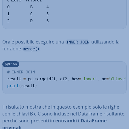
Chiave  Valore2

0         B      4

1         C      5

2         D      6
Ora è possibile eseguire una
uti­liz­zan­do la
INNER JOIN
funzione
:
merge()
python
# INNER JOIN
result 
=
 pd
.
merge
(
df1
,
 df2
,
 how
=
'inner'
,
 on
=
'Chiave'
print
(
result
)
Il risultato mostra che in questo esempio solo le righe
con le chiavi B e C sono incluse nel DataFrame ri­sul­tan­te,
perché sono presenti in
entrambi i DataFrame
originali
.