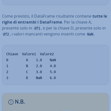
Come previsto, il DataFrame ri­sul­tan­te contiene
tutte le
righe di entrambi i DataFrame
. Per la chiave A,
presente solo in
, e per la chiave D, presente solo in
df1
, i valori mancanti vengono inseriti come
.
df2
NaN
Chiave  Valore1  Valore2

0         A    1.0    NaN

1         B    2.0    4.0

2         C    3.0    5.0

3         D    NaN    6.0
N.B.