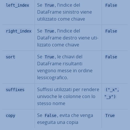
Se
, l’indice del
left_index
True
False
DataFrame sinistro viene
uti­liz­za­to come chiave
Se
, l’indice del
right_index
True
False
DataFrame destro viene uti­
liz­za­to come chiave
Se
, le chiavi del
sort
True
False
DataFrame ri­sul­tan­ti
vengono messe in ordine
les­si­co­gra­fi­co.
Suffissi uti­liz­za­ti per rendere
suffixes
("_x",
univoche le colonne con lo
"_y")
stesso nome
Se
, evita che venga
copy
False
True
eseguita una copia