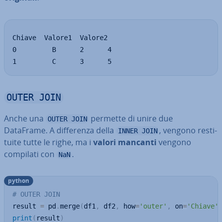
Chiave  Valore1  Valore2

0         B      2      4

1         C      3      5
OUTER JOIN
Anche una
permette di unire due
OUTER JOIN
DataFrame. A dif­fe­ren­za della
, vengono re­sti­
INNER JOIN
tui­te tutte le righe, ma i
valori mancanti
vengono
compilati con
.
NaN
python
# OUTER JOIN
result 
=
 pd
.
merge
(
df1
,
 df2
,
 how
=
'outer'
,
 on
=
'Chiave'
print
(
result
)