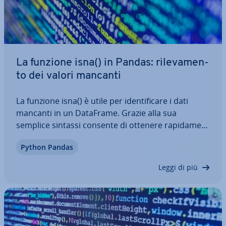
La funzione isna() in Pandas: ri­le­va­men­
to dei valori mancanti
La funzione isna() è utile per iden­ti­fi­ca­re i dati
mancanti in un DataFrame. Grazie alla sua
semplice sintassi consente di ottenere ra­pi­da­men­
te una pa­no­ra­mi­ca dei valori mancanti e di in­ter­ve­
Python Pandas
ni­re in modo adeguato per ripulire i dati con
apposite misure. In questo articolo ti…
Leggi di più