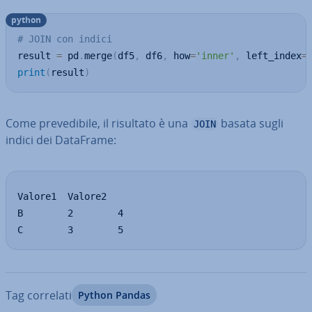
python
# JOIN con indici
result 
=
 pd
.
merge
(
df5
,
 df6
,
 how
=
'inner'
,
 left_index
=
print
(
result
)
Come pre­ve­di­bi­le, il risultato è una
basata sugli
JOIN
indici dei DataFrame:
Valore1  Valore2

B        2        4

C        3        5
Tag correlati
Python Pandas