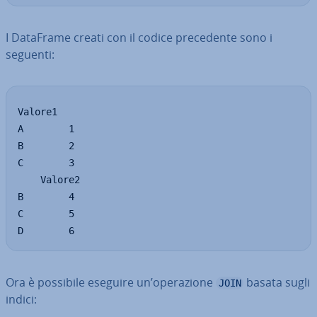
I DataFrame creati con il codice pre­ce­den­te sono i
seguenti:
Valore1

A        1

B        2

C        3

    Valore2

B        4

C        5

D        6
Ora è possibile eseguire un’ope­ra­zio­ne
basata sugli
JOIN
indici: