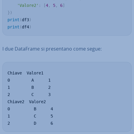
'Valore2'
:
[
4
,
5
,
6
]
}
)
print
(
df3
)
print
(
df4
)
I due DataFrame si pre­sen­ta­no come segue:
Chiave  Valore1

0         A      1

1         B      2

2         C      3

Chiave2  Valore2

0          B      4

1          C      5

2          D      6