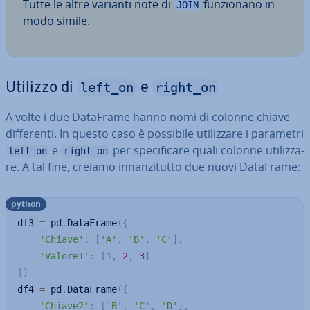
Tutte le altre varianti note di
fun­zio­na­no in
JOIN
modo simile.
left_on
right_on
Utilizzo di
e
A volte i due DataFrame hanno nomi di colonne chiave
dif­fe­ren­ti. In questo caso è possibile uti­liz­za­re i parametri
e
per spe­ci­fi­ca­re quali colonne uti­liz­za­
left_on
right_on
re. A tal fine, creiamo in­nan­zi­tut­to due nuovi DataFrame:
python
df3 
=
 pd
.
DataFrame
(
{
'Chiave'
:
[
'A'
,
'B'
,
'C'
]
,
'Valore1'
:
[
1
,
2
,
3
]
}
)
df4 
=
 pd
.
DataFrame
(
{
'Chiave2'
:
[
'B'
,
'C'
,
'D'
]
,