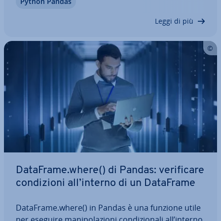
Python Pandas
trovare i duplicati. Re­sti­tuen­do di­ret­ta­men­te un
array numpy, essa facilita una gestione ef­fi­cien­te…
Leggi di più
DataFrame.where() di Pandas: ve­ri­fi­ca­re
con­di­zio­ni all’interno di un DataFrame
DataFrame.where() in Pandas è una funzione utile
per eseguire ma­ni­po­la­zio­ni con­di­zio­na­li all’interno