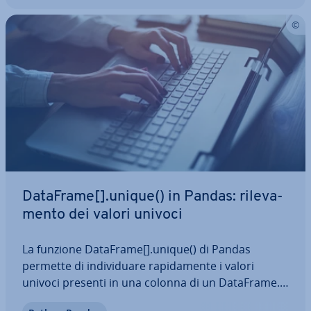
DataFrame[].unique() in Pandas: ri­le­va­
men­to dei valori univoci
La funzione DataFrame[].unique() di Pandas
permette di in­di­vi­dua­re ra­pi­da­men­te i valori
univoci presenti in una colonna di un DataFrame.
Questa funzione è par­ti­co­lar­men­te utile per