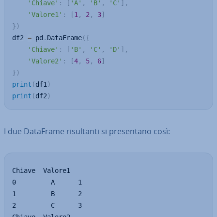
'Chiave'
:
[
'A'
,
'B'
,
'C'
]
,
'Valore1'
:
[
1
,
2
,
3
]
}
)
df2 
=
 pd
.
DataFrame
(
{
'Chiave'
:
[
'B'
,
'C'
,
'D'
]
,
'Valore2'
:
[
4
,
5
,
6
]
}
)
print
(
df1
)
print
(
df2
)
I due DataFrame ri­sul­tan­ti si pre­sen­ta­no così:
Chiave  Valore1

0         A      1

1         B      2

2         C      3
