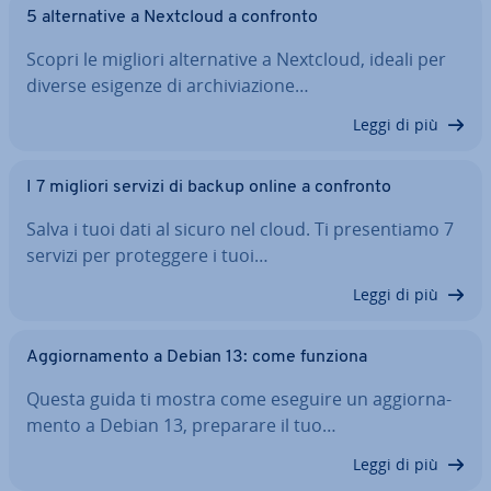
5 al­ter­na­ti­ve a Nextcloud a confronto
Scopri le migliori al­ter­na­ti­ve a Nextcloud, ideali per
diverse esigenze di ar­chi­via­zio­ne…
Leggi di più
I 7 migliori servizi di backup online a confronto
Salva i tuoi dati al sicuro nel cloud. Ti pre­sen­tia­mo 7
servizi per pro­teg­ge­re i tuoi…
Leggi di più
Ag­gior­na­men­to a Debian 13: come funziona
Questa guida ti mostra come eseguire un ag­gior­na­
men­to a Debian 13, preparare il tuo…
Leggi di più