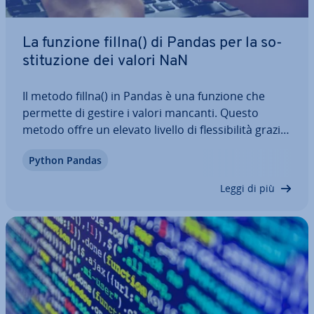
La funzione fillna() di Pandas per la so­
sti­tu­zio­ne dei valori NaN
Il metodo fillna() in Pandas è una funzione che
permette di gestire i valori mancanti. Questo
metodo offre un elevato livello di fles­si­bi­li­tà grazie
ai vari parametri che con­sen­to­no di regolare la so­
Python Pandas
sti­tu­zio­ne dei valori NaN in base alle singole ap­pli­
ca­zio­ni. In questo articolo…
Leggi di più