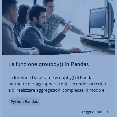
La funzione groupby() in Pandas
La funzione DataFrame.groupby() di Pandas
permette di rag­grup­pa­re i dati secondo vari criteri
e di rea­liz­za­re ag­gre­ga­zio­ni complesse in modo ef­
fi­cien­te. Uti­liz­zan­do cor­ret­ta­men­te questo metodo
Python Pandas
è possibile rendere le analisi più chiare e veloci. In
questo articolo scoprirai tutto…
Leggi di più