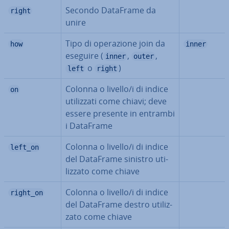
Secondo DataFrame da
right
unire
Tipo di ope­ra­zio­ne join da
how
inner
eseguire (
,
,
inner
outer
o
)
left
right
Colonna o livello/i di indice
on
uti­liz­za­ti come chiavi; deve
essere presente in entrambi
i DataFrame
Colonna o livello/i di indice
left_on
del DataFrame sinistro uti­
liz­za­to come chiave
Colonna o livello/i di indice
right_on
del DataFrame destro uti­liz­
za­to come chiave