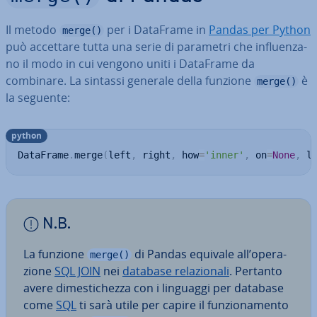
Il metodo
per i DataFrame in
Pandas per Python
merge()
può accettare tutta una serie di parametri che in­fluen­za­
no il modo in cui vengono uniti i DataFrame da
combinare. La sintassi generale della funzione
è
merge()
la seguente:
python
DataFrame
.
merge
(
left
,
 right
,
 how
=
'inner'
,
 on
=
None
,
 l
N.B.
La funzione
di Pandas equivale all’ope­ra­
merge()
zio­ne
SQL JOIN
nei
database re­la­zio­na­li
. Pertanto
avere di­me­sti­chez­za con i linguaggi per database
come
SQL
ti sarà utile per capire il fun­zio­na­men­to