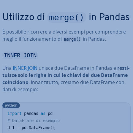
merge()
Utilizzo di
in Pandas
È possibile ricorrere a diversi esempi per com­pren­de­re
meglio il fun­zio­na­men­to di
in Pandas.
merge()
INNER JOIN
Una
INNER JOIN
unisce due DataFrame in Pandas e
re­sti­
tui­sce solo le righe in cui le chiavi dei due DataFrame
coin­ci­do­no
. In­nan­zi­tut­to, creiamo due DataFrame con
dati di esempio:
python
import
 pandas 
as
# DataFrame di esempio
df1 
=
 pd
.
DataFrame
(
{