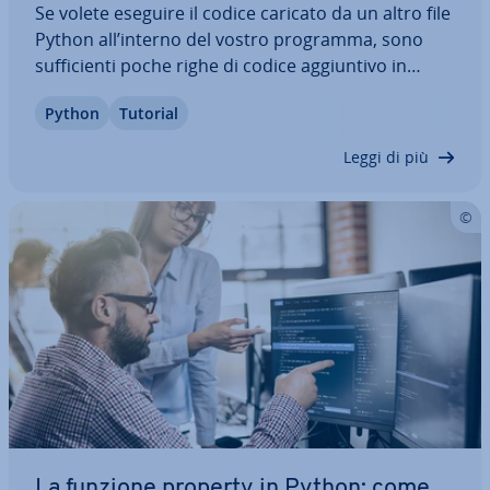
Se volete eseguire il codice caricato da un altro file
Python all’interno del vostro programma, sono
suf­fi­cien­ti poche righe di codice ag­giun­ti­vo in
Python. La funzione compile vi permette di creare
Python
Tutorial
un oggetto di codice in Python, ad esempio
partendo da una stringa, che potete…
Leggi di più
La funzione property in Python: come