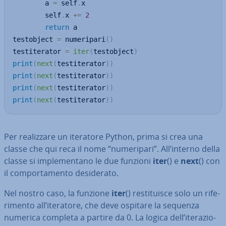
		a 
=
 self
.
x

		self
.
x 
+=
2
return
 a

testobject 
=
 numeripari
(
)
testiterator 
=
iter
(
testobject
)
print
(
next
(
testiterator
)
)
print
(
next
(
testiterator
)
)
print
(
next
(
testiterator
)
)
print
(
next
(
testiterator
)
)
Per rea­liz­za­re un iteratore Python, prima si crea una
classe che qui reca il nome “nu­me­ri­pa­ri”. All’interno della
classe si im­ple­men­ta­no le due funzioni
iter
() e
next
() con
il com­por­ta­men­to de­si­de­ra­to.
Nel nostro caso, la funzione
iter
() re­sti­tui­sce solo un ri­fe­
ri­men­to all’iteratore, che deve ospitare la sequenza
numerica completa a partire da 0. La logica dell’ite­ra­zio­