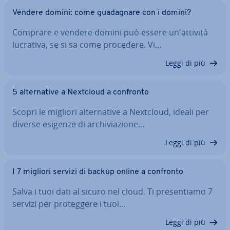
Vendere domini: come gua­da­gna­re con i domini?
Comprare e vendere domini può essere un'at­ti­vi­tà
lucrativa, se si sa come procedere. Vi…
Leggi di più
5 al­ter­na­ti­ve a Nextcloud a confronto
Scopri le migliori al­ter­na­ti­ve a Nextcloud, ideali per
diverse esigenze di ar­chi­via­zio­ne…
Leggi di più
I 7 migliori servizi di backup online a confronto
Salva i tuoi dati al sicuro nel cloud. Ti pre­sen­tia­mo 7
servizi per pro­teg­ge­re i tuoi…
Leggi di più