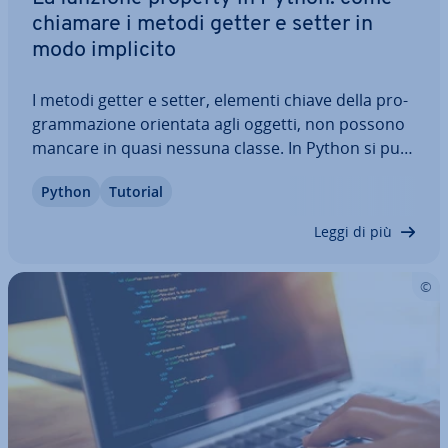
chiamare i metodi getter e setter in
modo implicito
I metodi getter e setter, elementi chiave della pro­
gram­ma­zio­ne orientata agli oggetti, non possono
mancare in quasi nessuna classe. In Python si può
usare un oggetto property anziché chiamare
Python
Tutorial
questi metodi ma­nual­men­te. In questo articolo vi
spie­ghia­mo come usare cor­ret­ta­men­te le…
Leggi di più