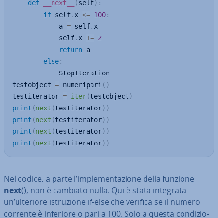
def
__next__
(
self
)
:
if
 self
.
x 
<=
100
:
			a 
=
 self
.
x

			self
.
x 
+=
2
return
 a	

else
:
			StopIteration

testobject 
=
 numeripari
(
)
testiterator 
=
iter
(
testobject
)
print
(
next
(
testiterator
)
)
print
(
next
(
testiterator
)
)
print
(
next
(
testiterator
)
)
print
(
next
(
testiterator
)
)
Nel codice, a parte l’im­ple­men­ta­zio­ne della funzione
next
(), non è cambiato nulla. Qui è stata integrata
un’ulteriore istru­zio­ne if-else che verifica se il numero
corrente è inferiore o pari a 100. Solo a questa con­di­zio­