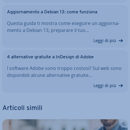
Ag­gior­na­men­to a Debian 13: come funziona
Questa guida ti mostra come eseguire un ag­gior­na­
men­to a Debian 13, preparare il tuo…
Leggi di più
4 al­ter­na­ti­ve gratuite a InDesign di Adobe
I software Adobe sono troppo costosi? Sul web sono
di­spo­ni­bi­li alcune al­ter­na­ti­ve gratuite…
Leggi di più
Articoli simili