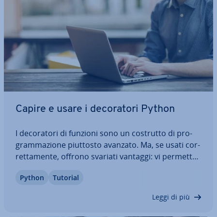
Capire e usare i de­co­ra­to­ri Python
I de­co­ra­to­ri di funzioni sono un costrutto di pro­
gram­ma­zio­ne piuttosto avanzato. Ma, se usati cor­
ret­ta­men­te, offrono svariati vantaggi: vi per­met­to­
no non soltanto di ampliare le fun­zio­na­li­tà chiave,
Python
Tutorial
ma anche di integrare in modo elegante i controlli
ri­cor­ren­ti delle con­di­zio­ni.…
Leggi di più