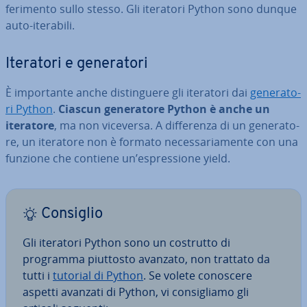
fe­ri­men­to sullo stesso. Gli iteratori Python sono dunque
auto-iterabili.
Iteratori e ge­ne­ra­to­ri
È im­por­tan­te anche di­stin­gue­re gli iteratori dai
ge­ne­ra­to­
ri Python
.
Ciascun ge­ne­ra­to­re Python è anche un
iteratore
, ma non viceversa. A dif­fe­ren­za di un ge­ne­ra­to­
re, un iteratore non è formato ne­ces­sa­ria­men­te con una
funzione che contiene un’espres­sio­ne yield.
Consiglio
Gli iteratori Python sono un costrutto di
programma piuttosto avanzato, non trattato da
tutti i
tutorial di Python
. Se volete conoscere
aspetti avanzati di Python, vi con­si­glia­mo gli