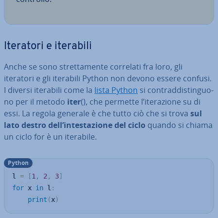
Iteratori e iterabili
Anche se sono stret­ta­men­te correlati fra loro, gli
iteratori e gli iterabili Python non devono essere confusi.
I diversi iterabili come la
lista Python
si con­trad­di­stin­guo­
no per il metodo
iter
(), che permette l’ite­ra­zio­ne su di
essi. La regola generale è che tutto ciò che si trova
sul
lato destro dell’in­te­sta­zio­ne del ciclo
quando si chiama
un ciclo for è un iterabile.
Python
l 
=
[
1
,
2
,
3
]
for
 x 
in
 l
:
print
(
x
)