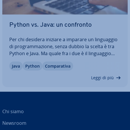
Python vs. Java: un confronto
Per chi desidera iniziare a imparare un lin­guag­gio
di pro­gram­ma­zio­ne, senza dubbio la scelta è tra
Python e Java. Ma quale fra i due è il lin­guag­gio
migliore? Nel nostro grande confronto ti pre­sen­
Java
Python
Com­pa­ra­ti­va
tia­mo i due an­ta­go­ni­sti, ti spie­ghia­mo i vantaggi e
gli svantaggi di ciascuno e…
Leggi di più
Chi siamo
Newsroom