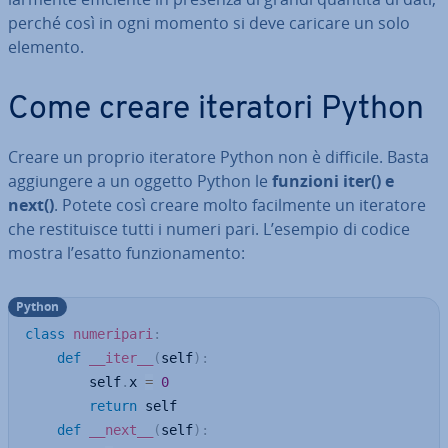
perché così in ogni momento si deve caricare un solo
elemento.
Come creare iteratori Python
Creare un proprio iteratore Python non è difficile. Basta
ag­giun­ge­re a un oggetto Python le
funzioni
iter
() e
next
()
. Potete così creare molto fa­cil­men­te un iteratore
che re­sti­tui­sce tutti i numeri pari. L’esempio di codice
mostra l’esatto fun­zio­na­men­to:
Python
class
numeripari
:
def
__iter__
(
self
)
:
		self
.
x 
=
0
return
 self

def
__next__
(
self
)
: