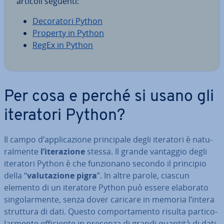
articoli seguenti:
De­co­ra­to­ri Python
Property in Python
RegEx in Python
Per cosa e perché si usano gli
iteratori Python?
Il campo d’ap­pli­ca­zio­ne prin­ci­pa­le degli iteratori è na­tu­
ral­men­te
l’ite­ra­zio­ne
stessa. Il grande vantaggio degli
iteratori Python è che fun­zio­na­no secondo il principio
della “
va­lu­ta­zio­ne pigra
”. In altre parole, ciascun
elemento di un iteratore Python può essere elaborato
sin­go­lar­men­te, senza dover caricare in memoria l’intera
struttura di dati. Questo com­por­ta­men­to risulta par­ti­co­
lar­men­te ef­fi­cien­te in presenza di grandi quantità di dati,