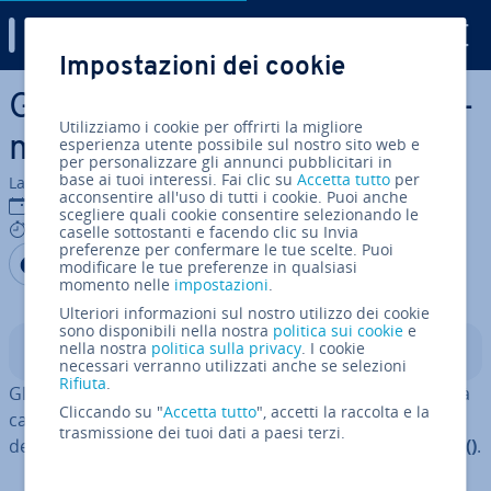
Digital Guide
Impostazioni dei cookie
Vai al contenuto prin­ci­pa­le
Gli iteratori Python: fun­zio­na­
Utilizziamo i cookie per offrirti la migliore
men­to e utilità in breve
esperienza utente possibile sul nostro sito web e
per personalizzare gli annunci pubblicitari in
base ai tuoi interessi. Fai clic su
Accetta tutto
per
La redazione di IONOS
acconsentire all'uso di tutti i cookie. Puoi anche
20 lug 2023
scegliere quali cookie consentire selezionando le
5 mins
caselle sottostanti e facendo clic su Invia
preferenze per confermare le tue scelte. Puoi
Condividi via Facebook
Condividi via Twitter
Condividi via LinkedIN
Aggiungi come fonte
modificare le tue preferenze in qualsiasi
preferita su Google
momento nelle
impostazioni
.
Ulteriori informazioni sul nostro utilizzo dei cookie
sono disponibili nella nostra
politica sui cookie
e
nella nostra
politica sulla privacy
. I cookie
Indice
necessari verranno utilizzati anche se selezioni
Rifiuta
.
Gli iteratori Python sono oggetti nativi con una quantità
Cliccando su "
Accetta tutto
", accetti la raccolta e la
cal­co­la­bi­le di elementi che im­ple­men­ta­no il pro­to­col­lo
trasmissione dei tuoi dati a paesi terzi.
degli iteratori co­sti­tui­to dalle due
funzioni
iter
() e
next
()
.