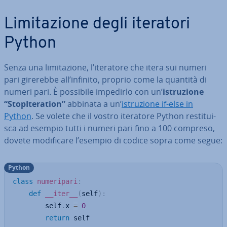
Li­mi­ta­zio­ne degli iteratori
Python
Senza una li­mi­ta­zio­ne, l’iteratore che itera sui numeri
pari girerebbe all’infinito, proprio come la quantità di
numeri pari. È possibile impedirlo con un’
istru­zio­ne
“Sto­pI­te­ra­tion”
abbinata a un’
istru­zio­ne if-else in
Python
. Se volete che il vostro iteratore Python re­sti­tui­
sca ad esempio tutti i numeri pari fino a 100 compreso,
dovete mo­di­fi­ca­re l’esempio di codice sopra come segue:
Python
class
numeripari
:
def
__iter__
(
self
)
:
		self
.
x 
=
0
return
 self
