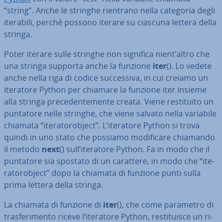
“string”. Anche le stringhe rientrano nella categoria degli
iterabili, perché possono iterare su ciascuna lettera della
stringa.
Poter iterare sulle stringhe non significa nient’altro che
una stringa supporta anche la funzione
iter
(). Lo vedete
anche nella riga di codice suc­ces­si­va, in cui creiamo un
iteratore Python per chiamare la funzione iter insieme
alla stringa pre­ce­den­te­men­te creata. Viene re­sti­tui­to un
puntatore nelle stringhe, che viene salvato nella variabile
chiamata “ite­ra­to­ro­b­ject”. L’iteratore Python si trova
quindi in uno stato che possiamo mo­di­fi­ca­re chiamando
il metodo
next
() sull’iteratore Python. Fa in modo che il
puntatore sia spostato di un carattere, in modo che “ite­
ra­to­ro­b­ject” dopo la chiamata di funzione punti sulla
prima lettera della stringa.
La chiamata di funzione di
iter
(), che come parametro di
tra­sfe­ri­men­to riceve l’iteratore Python, re­sti­tui­sce un ri­