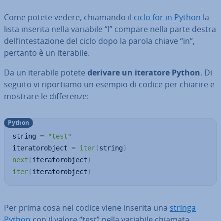
Come potete vedere, chiamando il
ciclo for in Python
la
lista inserita nella variabile “l” compare nella parte destra
dell’in­te­sta­zio­ne del ciclo dopo la parola chiave “in”,
pertanto è un iterabile.
Da un iterabile potete
derivare un iteratore Python
. Di
seguito vi ri­por­tia­mo un esempio di codice per chiarire e
mostrare le dif­fe­ren­ze:
Python
string 
=
"test"
iteratorobject 
=
iter
(
string
)
next
(
iteratorobject
)
iter
(
iteratorobject
)
Per prima cosa nel codice viene inserita una
stringa
Python
con il valore “test” nella variabile chiamata