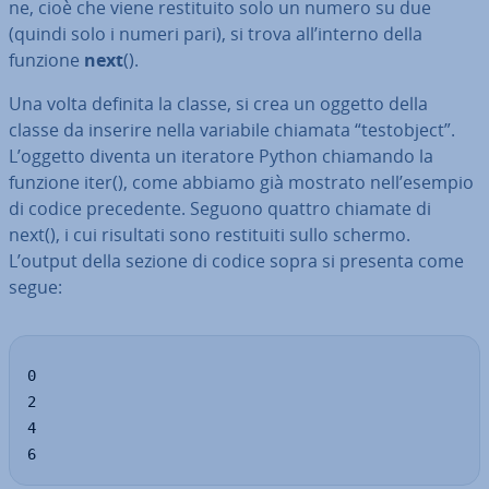
ne, cioè che viene re­sti­tui­to solo un numero su due
(quindi solo i numeri pari), si trova all’interno della
funzione
next
().
Una volta definita la classe, si crea un oggetto della
classe da inserire nella variabile chiamata “te­sto­b­ject”.
L’oggetto diventa un iteratore Python chiamando la
funzione iter(), come abbiamo già mostrato nell’esempio
di codice pre­ce­den­te. Seguono quattro chiamate di
next(), i cui risultati sono re­sti­tui­ti sullo schermo.
L’output della sezione di codice sopra si presenta come
segue:
0

2

4

6