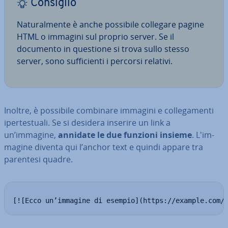
Consiglio
Na­tu­ral­men­te è anche possibile collegare pagine
HTML o immagini sul proprio server. Se il
documento in questione si trova sullo stesso
server, sono suf­fi­cien­ti i percorsi relativi.
Inoltre, è possibile combinare immagini e col­le­ga­men­ti
iper­te­stua­li. Se si desidera inserire un link a
un’immagine,
annidate le due funzioni insieme
. L'im­
ma­gi­ne diventa qui l’anchor text e quindi appare tra
parentesi quadre.
[![Ecco un’immagine di esempio](https://example.com/