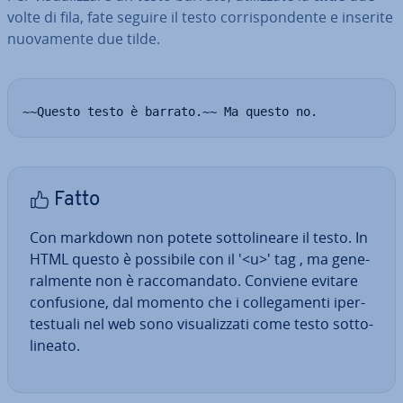
volte di fila, fate seguire il testo cor­ri­spon­den­te e inserite
nuo­va­men­te due tilde.
~~Questo testo è barrato.~~ Ma questo no.
Fatto
Con markdown non potete sot­to­li­nea­re il testo. In
HTML questo è possibile con il '<u>' tag , ma ge­ne­
ral­men­te non è rac­co­man­da­to. Conviene evitare
con­fu­sio­ne, dal momento che i col­le­ga­men­ti iper­
te­stua­li nel web sono vi­sua­liz­za­ti come testo sot­to­
li­nea­to.