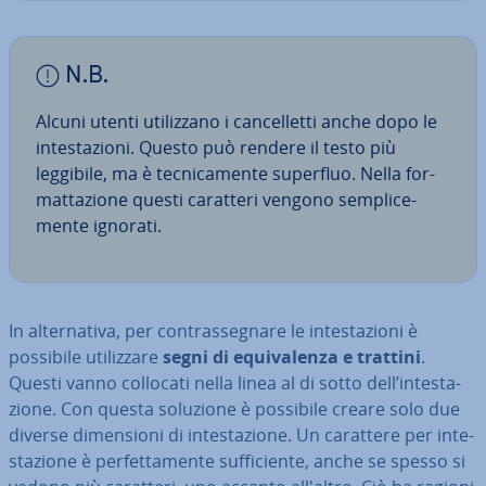
N.B.
Alcuni utenti uti­liz­za­no i can­cel­let­ti anche dopo le
in­te­sta­zio­ni. Questo può rendere il testo più
leggibile, ma è tec­ni­ca­men­te superfluo. Nella for­
mat­ta­zio­ne questi caratteri vengono sem­pli­ce­
men­te ignorati.
In al­ter­na­ti­va, per con­tras­se­gna­re le in­te­sta­zio­ni è
possibile uti­liz­za­re
segni di equi­va­len­za e trattini
.
Questi vanno collocati nella linea al di sotto dell’in­te­sta­
zio­ne. Con questa soluzione è possibile creare solo due
diverse di­men­sio­ni di in­te­sta­zio­ne. Un carattere per in­te­
sta­zio­ne è per­fet­ta­men­te suf­fi­cien­te, anche se spesso si