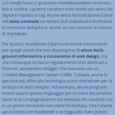
sco rende l’area in grassetto im­me­dia­ta­men­te ri­co­no­sci­
bi­le e, inoltre, i quattro caratteri sono molto più veloci da
digitare rispetto ai tag. Anche senza for­mat­ta­zio­ne (come
nel
testo normale
) un lettore può in­di­vi­dua­re fa­cil­men­te
le in­ten­zio­ni dell’autore, anche se non conosce la sintassi
di markdown.
Per questo, markdown è par­ti­co­lar­men­te in­te­res­san­te
per quegli utenti che non di­spon­go­no di
alcun back­
ground in­for­ma­ti­co o co­no­scen­ze di web design
, ma
che comunque scrivono re­go­lar­men­te testi destinati a
Internet: ad esempio blogger che lavorano con un
Content Ma­na­ge­ment System (CMS). Tuttavia, anche le
persone più affini alla tec­no­lo­gia usano markdown per la
scrittura di testi semplici. Ad esempio, alcuni pro­gram­
ma­to­ri usano questo lin­guag­gio per scrivere do­cu­men­ta­
zio­ne di ac­com­pa­gna­men­to (ad esempio file readme) che
in un primo momento non viene for­mat­ta­ta. Che l'utente
apra il testo con markdown o lo legga allo stato grezzo