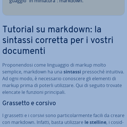
guag­gio “in miniatura”: markdown.
Tutorial su markdown: la
sintassi corretta per i vostri
documenti
Pro­po­nen­do­si come lin­guag­gio di markup molto
semplice, markdown ha una
sintassi
pressoché intuitiva.
Ad ogni modo, è ne­ces­sa­rio conoscere gli elementi di
markup prima di poterli uti­liz­za­re. Qui di seguito trovate
elencate le funzioni prin­ci­pa­li.
Grassetto e corsivo
I grassetti e i corsivi sono par­ti­co­lar­men­te facili da creare
con markdown. Infatti, basta uti­liz­za­re
le stelline
, i co­sid­