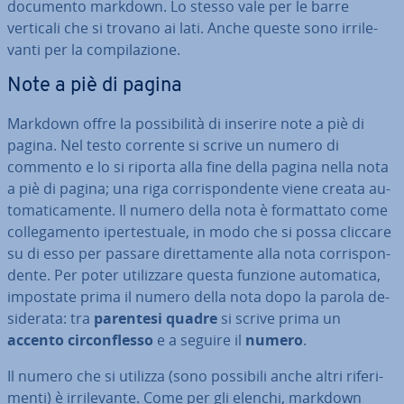
documento markdown. Lo stesso vale per le barre
verticali che si trovano ai lati. Anche queste sono ir­ri­le­
van­ti per la com­pi­la­zio­ne.
Note a piè di pagina
Markdown offre la pos­si­bi­li­tà di inserire note a piè di
pagina. Nel testo corrente si scrive un numero di
commento e lo si riporta alla fine della pagina nella nota
a piè di pagina; una riga cor­ri­spon­den­te viene creata au­
to­ma­ti­ca­men­te. Il numero della nota è for­mat­ta­to come
col­le­ga­men­to iper­te­stua­le, in modo che si possa cliccare
su di esso per passare di­ret­ta­men­te alla nota cor­ri­spon­
den­te. Per poter uti­liz­za­re questa funzione au­to­ma­ti­ca,
impostate prima il numero della nota dopo la parola de­
si­de­ra­ta: tra
parentesi quadre
si scrive prima un
accento cir­con­fles­so
e a seguire il
numero
.
Il numero che si utilizza (sono possibili anche altri ri­fe­ri­
men­ti) è ir­ri­le­van­te. Come per gli elenchi, markdown