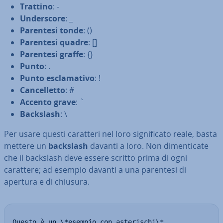
Trattino
: -
Un­der­sco­re
: _
Parentesi tonde
: ()
Parentesi quadre
: []
Parentesi graffe
: {}
Punto
: .
Punto escla­ma­ti­vo
: !
Can­cel­let­to
: #
Accento grave
: `
Backslash
: \
Per usare questi caratteri nel loro si­gni­fi­ca­to reale, basta
mettere un
backslash
davanti a loro. Non di­men­ti­ca­te
che il backslash deve essere scritto prima di ogni
carattere; ad esempio davanti a una parentesi di
apertura e di chiusura.
Questo è un \*esempio con asterischi\*.