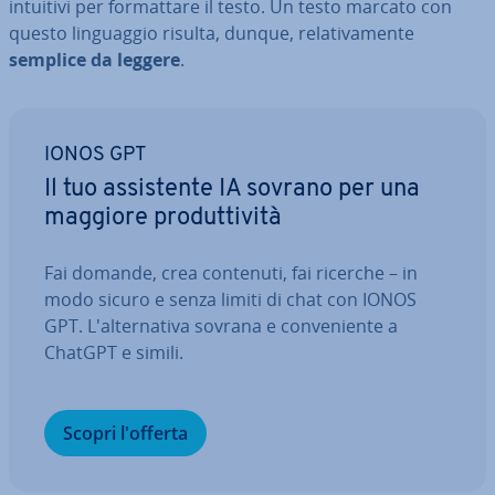
intuitivi per for­mat­ta­re il testo. Un testo marcato con
questo lin­guag­gio risulta, dunque, re­la­ti­va­men­te
semplice da leggere
.
IONOS GPT
Il tuo as­si­sten­te IA sovrano per una
maggiore pro­dut­ti­vi­tà
Fai domande, crea contenuti, fai ricerche – in
modo sicuro e senza limiti di chat con IONOS
GPT. L'al­ter­na­ti­va sovrana e con­ve­nien­te a
ChatGPT e simili.
Scopri l'offerta