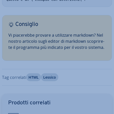
Consiglio
Vi pia­ce­reb­be provare a uti­liz­za­re markdown? Nel
nostro articolo sugli editor di markdown sco­pri­re­
te il programma più indicato per il vostro sistema.
Tag correlati
HTML
Lessico
Vai al menu prin­ci­pa­le
Prodotti correlati