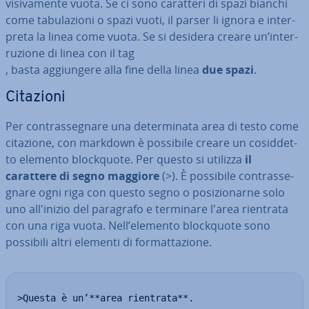
vi­si­va­men­te vuota. Se ci sono caratteri di spazi bianchi
come ta­bu­la­zio­ni o spazi vuoti, il parser li ignora e in­ter­
pre­ta la linea come vuota. Se si desidera creare un’in­ter­
ru­zio­ne di linea con il tag
, basta ag­giun­ge­re alla fine della linea
due spazi
.
Citazioni
Per con­tras­se­gna­re una de­ter­mi­na­ta area di testo come
citazione, con markdown è possibile creare un co­sid­det­
to elemento bloc­k­quo­te. Per questo si utilizza
il
carattere di segno maggiore
(>). È possibile con­tras­se­
gna­re ogni riga con questo segno o po­si­zio­nar­ne solo
uno al­l'i­ni­zio del paragrafo e terminare l'area rientrata
con una riga vuota. Nell’elemento bloc­k­quo­te sono
possibili altri elementi di for­mat­ta­zio­ne.
>Questa è un’**area rientrata**.
