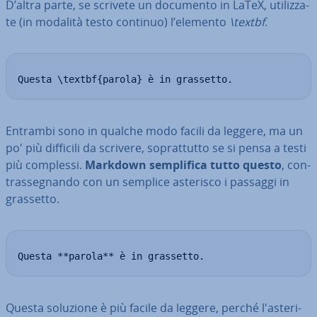
D’altra parte, se scrivete un documento in LaTeX, uti­liz­za­
te (in modalità testo continuo) l’elemento
\textbf
.
Questa \textbf{parola} è in grassetto.
Entrambi sono in qualche modo facili da leggere, ma un
po' più difficili da scrivere, so­prat­tut­to se si pensa a testi
più complessi.
Markdown sem­pli­fi­ca tutto questo
, con­
tras­se­gnan­do con un semplice asterisco i passaggi in
grassetto.
Questa **parola** è in grassetto.
Questa soluzione è più facile da leggere, perché l'a­ste­ri­