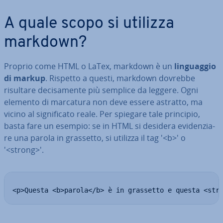
A quale scopo si utilizza
markdown?
Proprio come HTML o LaTex, markdown è un
lin­guag­gio
di markup
. Rispetto a questi, markdown dovrebbe
risultare de­ci­sa­men­te più semplice da leggere. Ogni
elemento di marcatura non deve essere astratto, ma
vicino al si­gni­fi­ca­to reale. Per spiegare tale principio,
basta fare un esempio: se in HTML si desidera evi­den­zia­
re una parola in grassetto, si utilizza il tag '<b>' o
'<strong>'.
<p>Questa <b>parola</b> è in grassetto e questa <str