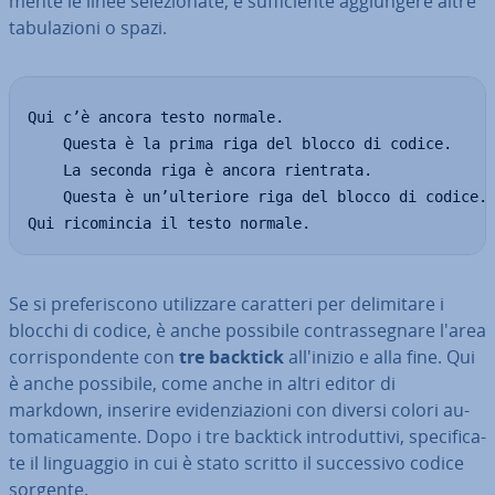
men­te le linee se­le­zio­na­te, è suf­fi­cien­te ag­giun­ge­re altre
ta­bu­la­zio­ni o spazi.
Qui c’è ancora testo normale.

    Questa è la prima riga del blocco di codice.

    La seconda riga è ancora rientrata.

    Questa è un’ulteriore riga del blocco di codice.

Qui ricomincia il testo normale.
Se si pre­fe­ri­sco­no uti­liz­za­re caratteri per de­li­mi­ta­re i
blocchi di codice, è anche possibile con­tras­se­gna­re l'area
cor­ri­spon­den­te con
tre backtick
al­l'i­ni­zio e alla fine. Qui
è anche possibile, come anche in altri editor di
markdown, inserire evi­den­zia­zio­ni con diversi colori au­
to­ma­ti­ca­men­te. Dopo i tre backtick in­tro­dut­ti­vi, spe­ci­fi­ca­
te il lin­guag­gio in cui è stato scritto il suc­ces­si­vo codice
sorgente.