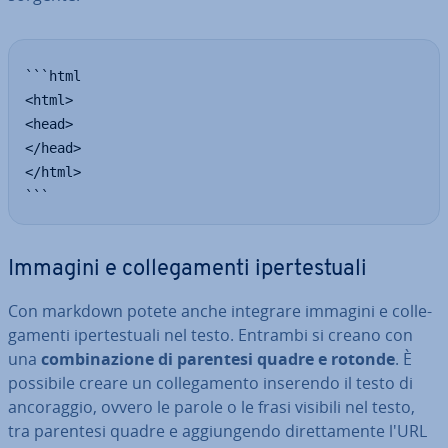
```html

<html>

<head>

</head>

</html>

```
Immagini e col­le­ga­men­ti iper­te­stua­li
Con markdown potete anche integrare immagini e col­le­
ga­men­ti iper­te­stua­li nel testo. Entrambi si creano con
una
com­bi­na­zio­ne di parentesi quadre e rotonde
. È
possibile creare un col­le­ga­men­to inserendo il testo di
an­co­rag­gio, ovvero le parole o le frasi visibili nel testo,
tra parentesi quadre e ag­giun­gen­do di­ret­ta­men­te l'URL