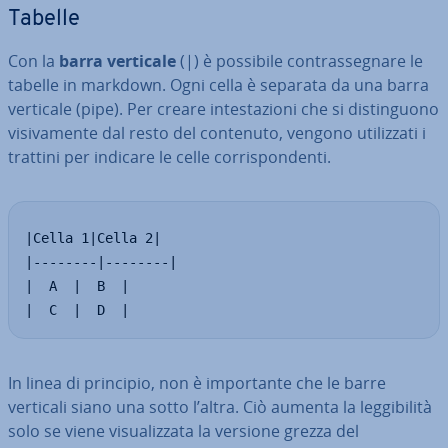
Tabelle
Con la
barra verticale
(|) è possibile con­tras­se­gna­re le
tabelle in markdown. Ogni cella è separata da una barra
verticale (pipe). Per creare in­te­sta­zio­ni che si di­stin­guo­no
vi­si­va­men­te dal resto del contenuto, vengono uti­liz­za­ti i
trattini per indicare le celle cor­ri­spon­den­ti.
|Cella 1|Cella 2|

|--------|--------|

|  A  |  B  |

|  C  |  D  |
In linea di principio, non è im­por­tan­te che le barre
verticali siano una sotto l’altra. Ciò aumenta la leg­gi­bi­li­tà
solo se viene vi­sua­liz­za­ta la versione grezza del