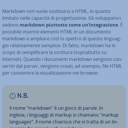
Markdown non vuole so­sti­tuir­si a HTML, in quanto
limitato nelle capacità di pro­get­ta­zio­ne. Gli svi­lup­pa­to­ri
vedono
markdown piuttosto come un’in­te­gra­zio­ne
. È
possibile inserire elementi HTML in un documento
markdown e ampliare così lo spettro di questo lin­guag­
gio re­la­ti­va­men­te semplice. Di fatto, markdown ha lo
scopo di sem­pli­fi­ca­re la scrittura (so­prat­tut­to su
Internet). Quando i documenti markdown vengono con­
ver­ti­ti dal parser, vengono creati, ad esempio, file HTML
per con­sen­ti­re la vi­sua­liz­za­zio­ne nei browser.
N.B.
Il nome "markdown" è un gioco di parole. In
inglese, i linguaggi di markup si chiamano "markup
languages”. Il nome chiarisce che si tratta di un lin­