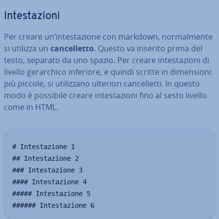
In­te­sta­zio­ni
Per creare un’in­te­sta­zio­ne con markdown, nor­mal­men­te
si utilizza un
can­cel­let­to
. Questo va inserito prima del
testo, separato da uno spazio. Per creare in­te­sta­zio­ni di
livello ge­rar­chi­co inferiore, e quindi scritte in di­men­sio­ni
più piccole, si uti­liz­za­no ulteriori can­cel­let­ti. In questo
modo è possibile creare in­te­sta­zio­ni fino al sesto livello
come in HTML.
# Intestazione 1

## Intestazione 2

### Intestazione 3

#### Intestazione 4

##### Intestazione 5

###### Intestazione 6