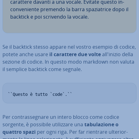
carattere davanti a una vocale. Evitate questo in­
con­ve­nien­te premendo la barra spa­zia­tri­ce dopo il
backtick e poi scrivendo la vocale.
Se il backtick stesso appare nel vostro esempio di codice,
potete anche usare
il carattere due volte
al­l'i­ni­zio della
sezione di codice. In questo modo markdown non valuta
il semplice backtick come segnale.
``Questo è tutto `code`.``
Per con­tras­se­gna­re un intero blocco come codice
sorgente, è possibile uti­liz­za­re una
ta­bu­la­zio­ne o
quattro spazi
per ogni riga. Per far rientrare ul­te­rior­