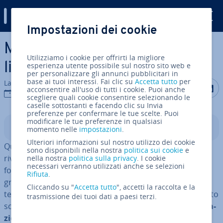
Digital Guide
Impostazioni dei cookie
Vai al contenuto prin­ci­pa­le
Markdown: guida al semplice
Utilizziamo i cookie per offrirti la migliore
lin­guag­gio di markup
esperienza utente possibile sul nostro sito web e
per personalizzare gli annunci pubblicitari in
base ai tuoi interessi. Fai clic su
Accetta tutto
per
La redazione di IONOS
Condividi 
Condiv
C
acconsentire all'uso di tutti i cookie. Puoi anche
26 mag 2023
scegliere quali cookie consentire selezionando le
caselle sottostanti e facendo clic su Invia
preferenze per confermare le tue scelte. Puoi
modificare le tue preferenze in qualsiasi
Indice
momento nelle
impostazioni
.
Ulteriori informazioni sul nostro utilizzo dei cookie
Quando leggiamo testi, che siano in Internet, in una
sono disponibili nella nostra
politica sui cookie
e
rivista o in un libro stampato, ci aspet­tia­mo un certo
nella nostra
politica sulla privacy
. I cookie
necessari verranno utilizzati anche se selezioni
formato. Le parole par­ti­co­lar­men­te im­por­tan­ti sono in
Rifiuta
.
grassetto; un titolo può essere distinto dal resto del
Cliccando su "
Accetta tutto
", accetti la raccolta e la
testo a colpo d'occhio e un elenco ordinato rende il testo
trasmissione dei tuoi dati a paesi terzi.
scritto più chiaro. Dando per scontata questa
for­mat­ta­
zio­ne
, quando scriviamo un testo al PC ci riusciamo