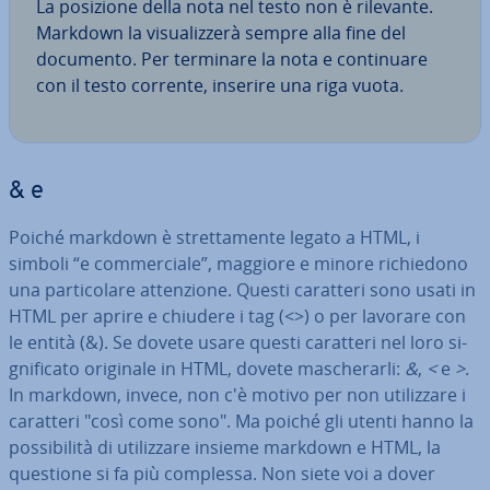
La posizione della nota nel testo non è rilevante.
Markdown la vi­sua­liz­ze­rà sempre alla fine del
documento. Per terminare la nota e con­ti­nua­re
con il testo corrente, inserire una riga vuota.
& e
Poiché markdown è stret­ta­men­te legato a HTML, i
simboli “e com­mer­cia­le”, maggiore e minore ri­chie­do­no
una par­ti­co­la­re at­ten­zio­ne. Questi caratteri sono usati in
HTML per aprire e chiudere i tag (<>) o per lavorare con
le entità (&). Se dovete usare questi caratteri nel loro si­
gni­fi­ca­to originale in HTML, dovete ma­sche­rar­li:
&
,
<
e
>
.
In markdown, invece, non c'è motivo per non uti­liz­za­re i
caratteri "così come sono". Ma poiché gli utenti hanno la
pos­si­bi­li­tà di uti­liz­za­re insieme markdown e HTML, la
questione si fa più complessa. Non siete voi a dover