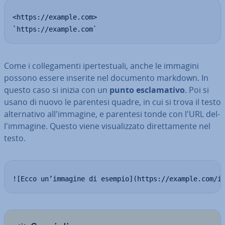
<https://example.com>

`https://example.com`
Come i col­le­ga­men­ti iper­te­stua­li, anche le immagini
possono essere inserite nel documento markdown. In
questo caso si inizia con un
punto escla­ma­ti­vo
. Poi si
usano di nuovo le parentesi quadre, in cui si trova il testo
al­ter­na­ti­vo al­l'im­ma­gi­ne, e parentesi tonde con l'URL del­
l'im­ma­gi­ne. Questo viene vi­sua­liz­za­to di­ret­ta­men­te nel
testo.
![Ecco un’immagine di esempio](https://example.com/i