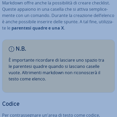
Markdown offre anche la pos­si­bi­li­tà di creare checklist.
Queste appaiono in una casella che si attiva sem­pli­ce­
men­te con un comando. Durante la creazione dell’elenco
è anche possibile inserire delle spunte. A tal fine, uti­liz­za­
te le
parentesi quadre e una X
.
N.B.
È im­por­tan­te ricordare di lasciare uno spazio tra
le parentesi quadre quando si lasciano caselle
vuote. Al­tri­men­ti markdown non ri­co­no­sce­rà il
testo come elenco.
Codice
Per con­tras­se­gna­re un'area di testo come codice,