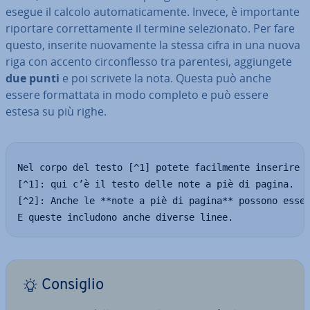
esegue il calcolo au­to­ma­ti­ca­men­te. Invece, è im­por­tan­te
riportare cor­ret­ta­men­te il termine se­le­zio­na­to. Per fare
questo, inserite nuo­va­men­te la stessa cifra in una nuova
riga con accento cir­con­fles­so tra parentesi, ag­giun­ge­te
due punti
e poi scrivete la nota. Questa può anche
essere for­mat­ta­ta in modo completo e può essere
estesa su più righe.
Nel corpo del testo [^1] potete facilmente inserire [
[^1]: qui c’è il testo delle note a piè di pagina.

[^2]: Anche le **note a piè di pagina** possono esser
E queste includono anche diverse linee.
Consiglio