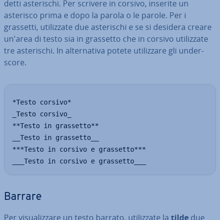
det­ti aste­ri­schi. Per scrivere in corsivo, inserite un
asterisco prima e dopo la parola o le parole. Per i
grassetti, uti­liz­za­te due aste­ri­schi e se si desidera creare
un'area di testo sia in grassetto che in corsivo uti­liz­za­te
tre aste­ri­schi. In al­ter­na­ti­va potete uti­liz­za­re gli un­der­
sco­re.
*Testo corsivo*

_Testo corsivo_

**Testo in grassetto**

__Testo in grassetto__

***Testo in corsivo e grassetto***

___Testo in corsivo e grassetto___
Barrare
Per vi­sua­liz­za­re un testo barrato, uti­liz­za­te la
tilde
due