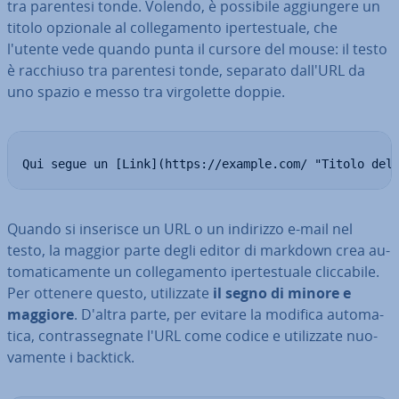
tra parentesi tonde. Volendo, è possibile ag­giun­ge­re un
titolo opzionale al col­le­ga­men­to iper­te­stua­le, che
l'utente vede quando punta il cursore del mouse: il testo
è racchiuso tra parentesi tonde, separato dall'URL da
uno spazio e messo tra vir­go­let­te doppie.
Qui segue un [Link](https://example.com/ "Titolo del
Quando si inserisce un URL o un indirizzo e-mail nel
testo, la maggior parte degli editor di markdown crea au­
to­ma­ti­ca­men­te un col­le­ga­men­to iper­te­stua­le clic­ca­bi­le.
Per ottenere questo, uti­liz­za­te
il segno di minore e
maggiore
. D'altra parte, per evitare la modifica au­to­ma­
ti­ca, con­tras­se­gna­te l'URL come codice e uti­liz­za­te nuo­
va­men­te i backtick.