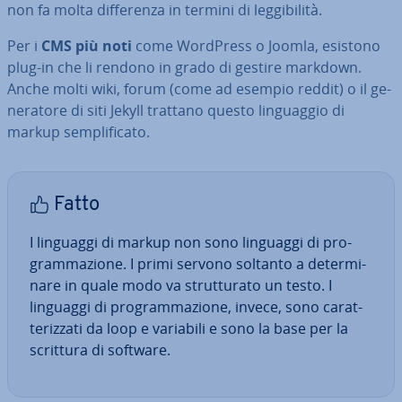
non fa molta dif­fe­ren­za in termini di leg­gi­bi­li­tà.
Per i
CMS più noti
come WordPress o Joomla, esistono
plug-in che li rendono in grado di gestire markdown.
Anche molti wiki, forum (come ad esempio reddit) o il ge­
ne­ra­to­re di siti Jekyll trattano questo lin­guag­gio di
markup sem­pli­fi­ca­to.
Fatto
I linguaggi di markup non sono linguaggi di pro­
gram­ma­zio­ne. I primi servono soltanto a de­ter­mi­
na­re in quale modo va strut­tu­ra­to un testo. I
linguaggi di pro­gram­ma­zio­ne, invece, sono ca­rat­
te­riz­za­ti da loop e variabili e sono la base per la
scrittura di software.