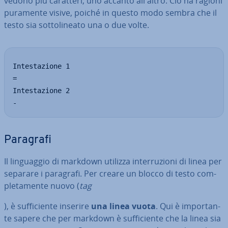
vedono più caratteri, uno accanto all'altro. Ciò ha ragioni
puramente visive, poiché in questo modo sembra che il
testo sia sot­to­li­nea­to una o due volte.
Intestazione 1

=

Intestazione 2

-
Paragrafi
Il lin­guag­gio di markdown utilizza in­ter­ru­zio­ni di linea per
separare i paragrafi. Per creare un blocco di testo com­
ple­ta­men­te nuovo (
tag
), è suf­fi­cien­te inserire
una linea vuota
. Qui è im­por­tan­
te sapere che per markdown è suf­fi­cien­te che la linea sia