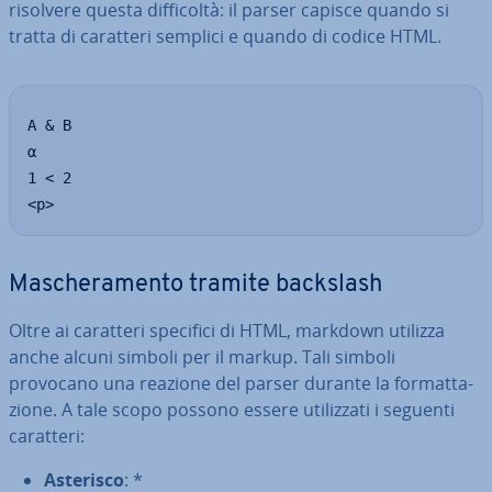
risolvere questa dif­fi­col­tà: il parser capisce quando si
tratta di caratteri semplici e quando di codice HTML.
A & B

α

1 < 2

<p>
Ma­sche­ra­men­to tramite backslash
Oltre ai caratteri specifici di HTML, markdown utilizza
anche alcuni simboli per il markup. Tali simboli
provocano una reazione del parser durante la for­mat­ta­
zio­ne. A tale scopo possono essere uti­liz­za­ti i seguenti
caratteri:
Asterisco
: *