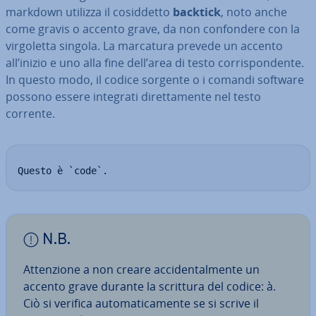
markdown utilizza il co­sid­det­to
backtick
, noto anche
come gravis o accento grave, da non con­fon­de­re con la
vir­go­let­ta singola. La marcatura prevede un accento
all’inizio e uno alla fine dell’area di testo cor­ri­spon­den­te.
In questo modo, il codice sorgente o i comandi software
possono essere integrati di­ret­ta­men­te nel testo
corrente.
Questo è `code`.
N.B.
At­ten­zio­ne a non creare ac­ci­den­tal­men­te un
accento grave durante la scrittura del codice: à.
Ciò si verifica au­to­ma­ti­ca­men­te se si scrive il