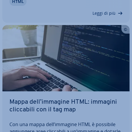
HTML
miz­za­zio­ne per i motori di ricerca: uti­liz­za­ti nel
modo corretto possono…
Leggi di più
Mappa dell’immagine HTML: immagini
clic­ca­bi­li con il tag map
Con una mappa dell’immagine HTML è possibile
ag­giun­ge­re aree clic­ca­bi­li a un’immagine e dotarle