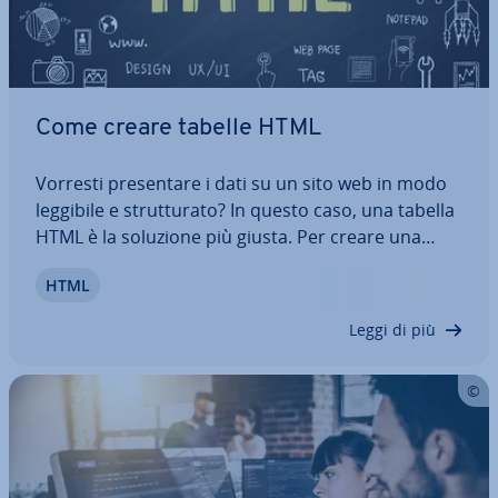
Come creare tabelle HTML
Vorresti pre­sen­ta­re i dati su un sito web in modo
leggibile e strut­tu­ra­to? In questo caso, una tabella
HTML è la soluzione più giusta. Per creare una
tabella HTML, oltre al tag di base “table”, sono suf­
HTML
fi­cien­ti i tag ap­pro­pria­ti per le righe e le celle di
dati. Scopri come creare…
Leggi di più