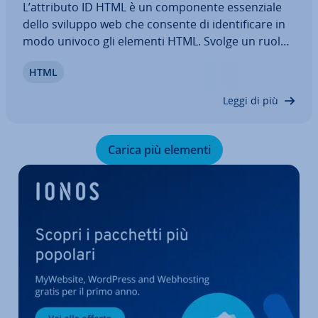
L’attributo ID HTML è un com­po­nen­te es­sen­zia­le
dello sviluppo web che consente di iden­ti­fi­ca­re in
modo univoco gli elementi HTML. Svolge un ruolo
cruciale nello stile dei siti web con i CSS, nella pro­
HTML
gram­ma­zio­ne web in­te­rat­ti­va con Ja­va­Script e nella
na­vi­ga­zio­ne all’interno dei…
Leggi di più
Carica più elementi