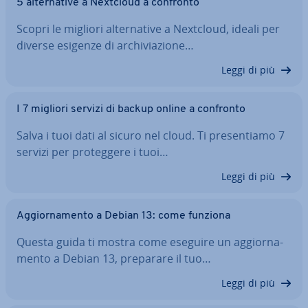
5 al­ter­na­ti­ve a Nextcloud a confronto
Scopri le migliori al­ter­na­ti­ve a Nextcloud, ideali per
diverse esigenze di ar­chi­via­zio­ne…
Leggi di più
I 7 migliori servizi di backup online a confronto
Salva i tuoi dati al sicuro nel cloud. Ti pre­sen­tia­mo 7
servizi per pro­teg­ge­re i tuoi…
Leggi di più
Ag­gior­na­men­to a Debian 13: come funziona
Questa guida ti mostra come eseguire un ag­gior­na­
men­to a Debian 13, preparare il tuo…
Leggi di più