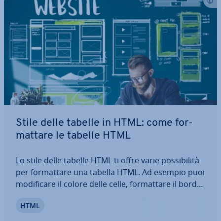
Stile delle tabelle in HTML: come for­
mat­ta­re le tabelle HTML
Lo stile delle tabelle HTML ti offre varie pos­si­bi­li­tà
per for­mat­ta­re una tabella HTML. Ad esempio puoi
mo­di­fi­ca­re il colore delle celle, for­mat­ta­re il bordo
della tabella o ad­di­rit­tu­ra ag­giun­ge­re effetti hover.
HTML
Dovrai soltanto usare le istru­zio­ni CSS adatte. In
questo articolo…