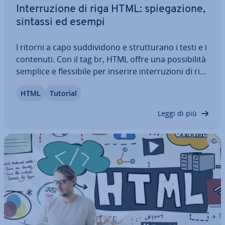
In­ter­ru­zio­ne di riga HTML: spie­ga­zio­ne,
sintassi ed esempi
I ritorni a capo sud­di­vi­do­no e strut­tu­ra­no i testi e i
contenuti. Con il tag br, HTML offre una pos­si­bi­li­tà
semplice e fles­si­bi­le per inserire in­ter­ru­zio­ni di riga
in paragrafi, tabelle o altri punti. Ti spie­ghia­mo che
HTML
Tutorial
cos’ha di speciale il ritorno a capo HTML e come
funziona il…
Leggi di più