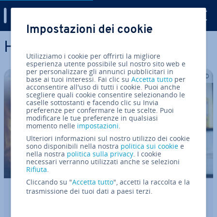
Digital Guide
Impostazioni dei cookie
Vai al contenuto prin­ci­pa­le
HTML
Utilizziamo i cookie per offrirti la migliore
esperienza utente possibile sul nostro sito web e
per personalizzare gli annunci pubblicitari in
base ai tuoi interessi. Fai clic su
Accetta tutto
per
acconsentire all'uso di tutti i cookie. Puoi anche
scegliere quali cookie consentire selezionando le
caselle sottostanti e facendo clic su Invia
preferenze per confermare le tue scelte. Puoi
modificare le tue preferenze in qualsiasi
momento nelle
impostazioni
.
Ulteriori informazioni sul nostro utilizzo dei cookie
sono disponibili nella nostra
politica sui cookie
e
nella nostra
politica sulla privacy
. I cookie
necessari verranno utilizzati anche se selezioni
Rifiuta
.
Cliccando su "
Accetta tutto
", accetti la raccolta e la
trasmissione dei tuoi dati a paesi terzi.
HTML `label`: la soluzione ottimale per
l’ac­ces­si­bi­li­tà e una migliore usabilità