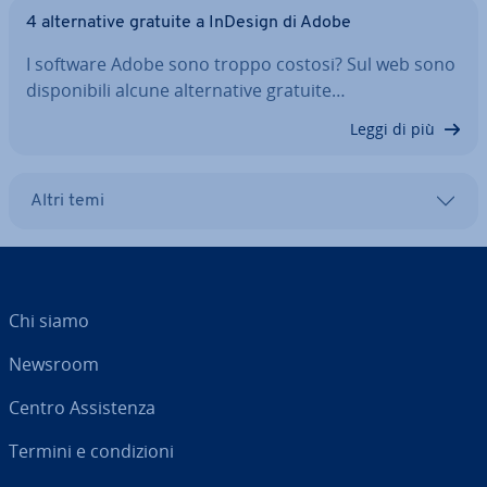
4 al­ter­na­ti­ve gratuite a InDesign di Adobe
I software Adobe sono troppo costosi? Sul web sono
di­spo­ni­bi­li alcune al­ter­na­ti­ve gratuite…
Leggi di più
Altri temi
Chi siamo
Newsroom
Centro As­si­sten­za
Termini e con­di­zio­ni