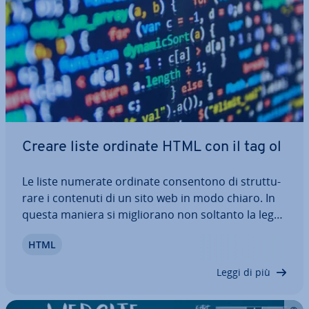
Creare liste ordinate HTML con il tag ol
Le liste numerate ordinate con­sen­to­no di strut­tu­
ra­re i contenuti di un sito web in modo chiaro. In
questa maniera si mi­glio­ra­no non soltanto la leg­gi­
bi­li­tà, ma anche il lin­guag­gio di design di un sito
HTML
internet o di un documento HTML. Nel nostro
articolo ti spie­ghia­mo come…
Leggi di più