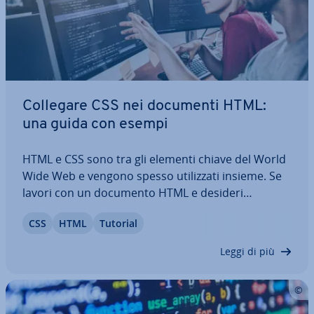
Collegare CSS nei documenti HTML:
una guida con esempi
HTML e CSS sono tra gli elementi chiave del World
Wide Web e vengono spesso uti­liz­za­ti insieme. Se
lavori con un documento HTML e desideri
collegare i fogli CSS, ci sono metodi interni ed
CSS
HTML
Tutorial
esterni per applicare ef­fi­ca­ce­men­te le regole di
stile ai tuoi contenuti. Qui, in questa…
Leggi di più