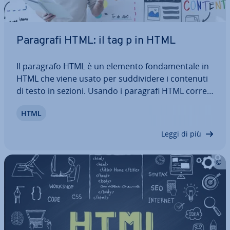
Paragrafi HTML: il tag p in HTML
Il paragrafo HTML è un elemento fon­da­men­ta­le in
HTML che viene usato per sud­di­vi­de­re i contenuti
di testo in sezioni. Usando i paragrafi HTML cor­ret­
ta­men­te, gli svi­lup­pa­to­ri e le svi­lup­pa­tri­ci possono
HTML
mi­glio­ra­re la leg­gi­bi­li­tà e la com­pren­si­bi­li­tà dei siti
web, creare una…
Leggi di più