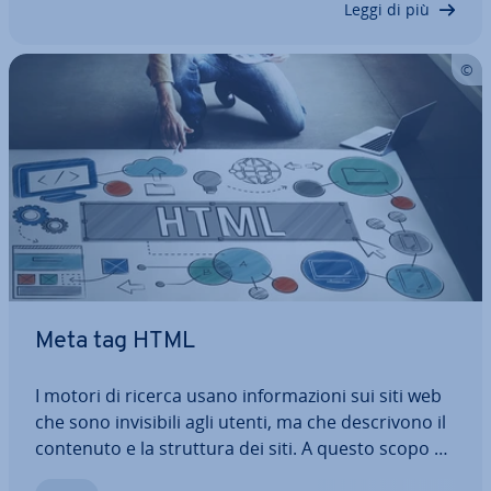
Leggi di più
Meta tag HTML
I motori di ricerca usano in­for­ma­zio­ni sui siti web
che sono in­vi­si­bi­li agli utenti, ma che de­scri­vo­no il
contenuto e la struttura dei siti. A questo scopo si
usano i meta tag HTML. Sono im­por­tan­ti per l’ot­ti­