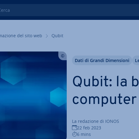
ca
ma­zio­ne del sito web
Qubit
Dati di Grandi Di­men­sio­ni
L
Qubit: la 
computer qu
La redazione di IONOS
22 feb 2023
6 mins