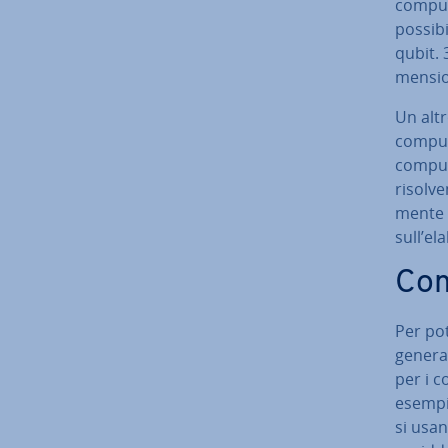
compute
possibi
qubit. 
men­sio
Un altr
compute
compute
ri­sol­v
men­te 
sull’el
Com
Per pot
generar
per i c
esempio
si usano