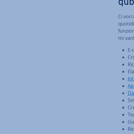
qub
Ci vorr
quo­ti­
fun­zio­
mi vant
E-
Cri
Ri
Ela
In­t
Ap­
Da
Si­
Cre
Tec
Gu
Ric