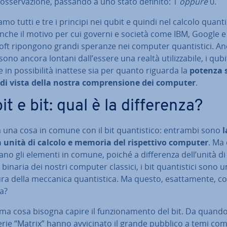
’os­ser­va­zio­ne, passando a uno stato definito: 1
oppure
0.
ia­mo tutti e tre i principi nei qubit e quindi nel calcolo quan­ti­s
nche il motivo per cui governi e società come IBM, Google e
ft ripongono grandi speranze nei computer quan­ti­sti­ci. A
sono ancora lontani dall’essere una realtà uti­liz­za­bi­le, i qub
 in pos­si­bi­li­tà inattese sia per quanto riguarda la
potenza s
di vista della nostra com­pren­sio­ne dei computer
.
t e bit: qual è la dif­fe­ren­za?
ha una cosa in comune con il bit quan­ti­sti­co: entrambi sono
l
a unità di calcolo e memoria del ri­spet­ti­vo computer
. Ma 
no gli elementi in comune, poiché a dif­fe­ren­za dell’unità di
binaria dei nostri computer classici, i bit quan­ti­sti­ci sono u
ra della meccanica quan­ti­sti­ca. Ma questo, esat­ta­men­te, c
ca?
ma cosa bisogna capire il fun­zio­na­men­to del bit. Da quando 
erie “Matrix” hanno av­vi­ci­na­to il grande pubblico a temi co