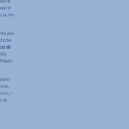
noltre
ove le
i la mi­
lta più
ti­che
ci di
ili,
­da­bi­
an­ti­
lore,
curi, i
o al