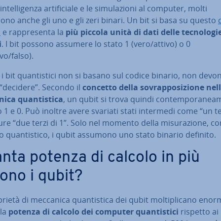
n­tel­li­gen­za ar­ti­fi­cia­le e le si­mu­la­zio­ni al computer, molti
no anche gli uno e gli zeri binari. Un bit si basa su questo
o
e rap­pre­sen­ta la
più piccola unità di dati delle tec­no­lo­gi
i
. I bit possono assumere lo stato 1 (vero/attivo) o 0
ivo/falso).
 i bit quan­ti­sti­ci non si basano sul codice binario, non devo
 “decidere”. Secondo il
concetto della so­vrap­po­si­zio­ne nel
ca quan­ti­sti­ca
, un qubit si trova quindi con­tem­po­ra­nea­
o 1 e 0. Può inoltre avere svariati stati intermedi come “un t
re “due terzi di 1”. Solo nel momento della mi­su­ra­zio­ne, con
o quan­ti­sti­co, i qubit assumono uno stato binario definito.
nta potenza di calcolo in più
rono i qubit?
rietà di meccanica quan­ti­sti­ca dei qubit mol­ti­pli­ca­no enor­
 la
potenza di calcolo dei computer quan­ti­sti­ci
rispetto ai