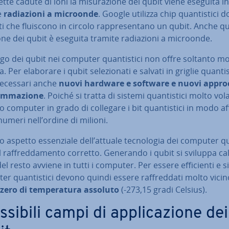
det­te cadute di ioni la mi­su­ra­zio­ne dei qubit viene eseguita i
e
ra­dia­zio­ni a microonde
. Google utilizza chip quan­ti­sti­ci d
i che fluiscono in circolo rap­pre­sen­ta­no un qubit. Anche qu
io­ne dei qubit è eseguita tramite ra­dia­zio­ni a microonde.
go dei qubit nei computer quan­ti­sti­ci non offre soltanto mo
 Per elaborare i qubit se­le­zio­na­ti e salvati in griglie quan­ti­s
ecessari anche
nuovi hardware e software e nuovi approc
am­ma­zio­ne
. Poiché si tratta di sistemi quan­ti­sti­ci molto volat
 computer in grado di collegare i bit quan­ti­sti­ci in modo af­fi
 numeri nell’ordine di milioni.
o aspetto es­sen­zia­le dell’attuale tec­no­lo­gia dei computer qu
è il raf­fred­da­men­to corretto. Generando i qubit si sviluppa ca
l resto avviene in tutti i computer. Per essere ef­fi­cien­ti e si
r quan­ti­sti­ci devono quindi essere raf­fred­da­ti molto vicin
ero di tem­pe­ra­tu­ra assoluto
(-273,15 gradi Celsius).
ssibili campi di ap­pli­ca­zio­ne dei