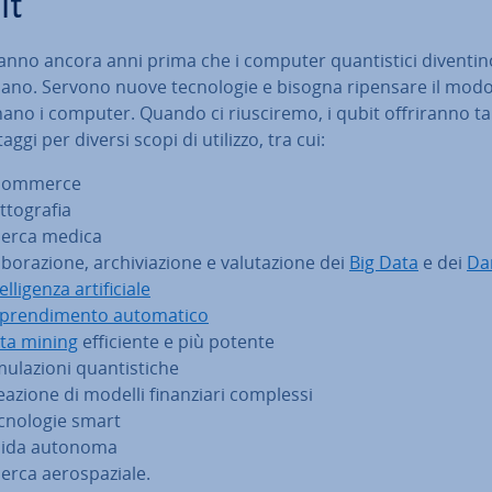
it
anno ancora anni prima che i computer quan­ti­sti­ci diventi
dia­no. Servono nuove tec­no­lo­gie e bisogna ripensare il modo
na­no i computer. Quando ci riu­sci­re­mo, i qubit of­fri­ran­no tan­
aggi per diversi scopi di utilizzo, tra cui:
commerce
t­to­gra­fia
cerca medica
­bo­ra­zio­ne, ar­chi­via­zio­ne e va­lu­ta­zio­ne dei
Big Data
e dei
Da
el­li­gen­za ar­ti­fi­cia­le
pren­di­men­to au­to­ma­ti­co
ta mining
ef­fi­cien­te e più potente
mu­la­zio­ni quan­ti­sti­che
azione di modelli fi­nan­zia­ri complessi
­no­lo­gie smart
ida autonoma
erca ae­ro­spa­zia­le.