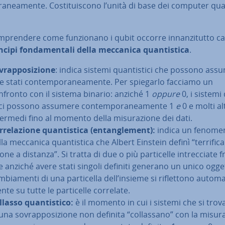
ra­nea­men­te. Co­sti­tui­sco­no l’unità di base dei computer quan­
­pren­de­re come fun­zio­na­no i qubit occorre in­nan­zi­tut­to ca
ncipi fon­da­men­ta­li della meccanica quan­ti­sti­ca
.
vrap­po­si­zio­ne
: indica sistemi quan­ti­sti­ci che possono as
e stati con­tem­po­ra­nea­men­te. Per spiegarlo facciamo un
nfronto con il sistema binario: anziché 1
oppure
0, i sistemi 
i­ci possono assumere con­tem­po­ra­nea­men­te 1
e
0 e molti alt
termedi fino al momento della mi­su­ra­zio­ne dei dati.
­re­la­zio­ne quan­ti­sti­ca (en­tan­gle­ment):
indica un fenome
la meccanica quan­ti­sti­ca che Albert Einstein definì “ter­ri­fi­ca
one a distanza”. Si tratta di due o più par­ti­cel­le in­trec­cia­te 
e anziché avere stati singoli definiti generano un unico ogget
­bia­men­ti di una par­ti­cel­la dell’insieme si ri­flet­to­no au­to­ma­
­te su tutte le par­ti­cel­le correlate.
llasso quan­ti­sti­co:
è il momento in cui i sistemi che si tro
una so­vrap­po­si­zio­ne non definita “col­las­sa­no” con la mi­su­ra