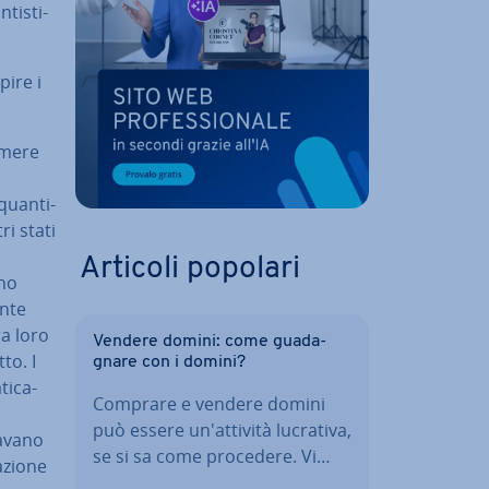
ti­sti­
pire i
sumere
quan­ti­
ri stati
Articoli popolari
no
n­te
fra loro
Vendere domini: come gua­da­
to. I
gna­re con i domini?
ti­ca­
Comprare e vendere domini
può essere un'at­ti­vi­tà lucrativa,
vavano
se si sa come procedere. Vi…
­zio­ne