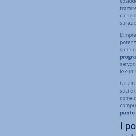
co­sid­
tramit
corrent
su­ra­z
L’impie
potenza.
sono n
pro­gr
servono
le e in
Un altr
sti­ci 
come de
compute
punto z
I po