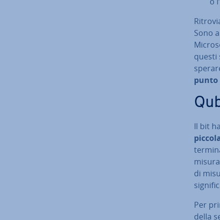
o l
Ri­tro­v
Sono a
Microso
questi 
sperare
punto 
Qubi
Il bit 
piccol
termina
misura 
di misu
signifi
Per pri
della s