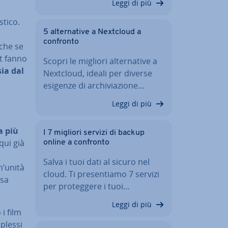
Leggi di più
ti­co.
5 al­ter­na­ti­ve a Nextcloud a
confronto
nche se
it fanno
Scopri le migliori al­ter­na­ti­ve a
ia dal
Nextcloud, ideali per diverse
esigenze di ar­chi­via­zio­ne…
Leggi di più
a più
I 7 migliori servizi di backup
qui già
online a confronto
Salva i tuoi dati al sicuro nel
n’unità
cloud. Ti pre­sen­tia­mo 7 servizi
osa
per pro­teg­ge­re i tuoi…
Leggi di più
i film
mplessi