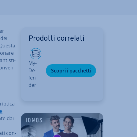
er
 dei
Prodotti correlati
 Questa
o­na­re
­ti­sti­
My­
on­ven­
De­
Scopri i pacchetti
fen­
der
riptica
ne
n­te dai
ti con­