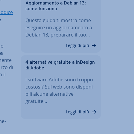
Ag­gior­na­men­to a Debian 13:
come funziona
codice
e
Questa guida ti mostra come
eseguire un ag­gior­na­men­to a
Debian 13, preparare il tuo…
Leggi di più
no
la
men­te
4 al­ter­na­ti­ve gratuite a InDesign
erzo di
di Adobe
 il
I software Adobe sono troppo
costosi? Sul web sono di­spo­ni­
bi­li alcune al­ter­na­ti­ve
gratuite…
Leggi di più
me­