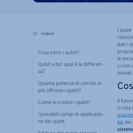
I qubit
Indice
classic
dati i 
proprie
Cosa sono i qubit?
le tec­n
Qubit e bit: qual è la dif­fe­ren­
ci con 
za?
zio­na­li.
Quanta potenza di calcolo in
Cos
più offrono i qubit?
Il futu
Come si creano i qubit?
si cela
I possibili campi di ap­pli­ca­zio­
quan­ti­
ne dei qubit
bit
dei 
sistemi
Il futuro dei qubit: ostacoli