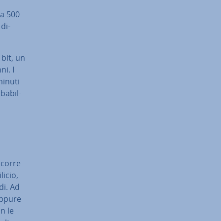
da 500
 di­
bit, un
ni. I
minuti
­ba­bil­
o
occorre
licio,
di. Ad
oppure
on le