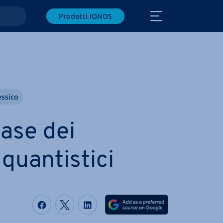
Prodotti IONOS
essico
base dei
an­ti­sti­ci
Condividi via Facebook
Condividi via Twitter
Condividi via LinkedIN