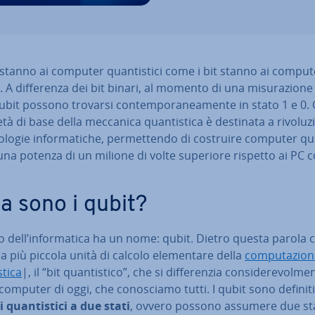
 stanno ai computer quan­ti­sti­ci come i bit stanno ai comput
i. A dif­fe­ren­za dei bit binari, al momento di una mi­su­ra­zio­ne
qubit possono trovarsi con­tem­po­ra­nea­men­te in stato 1 e 0.
tà di base della meccanica quan­ti­sti­ca è destinata a ri­vo­lu­zi
o­lo­gie in­for­ma­ti­che, per­met­ten­do di costruire computer quan
una potenza di un milione di volte superiore rispetto ai PC c
a sono i qubit?
ro dell’in­for­ma­ti­ca ha un nome: qubit. Dietro questa parola c
 la più piccola unità di calcolo ele­men­ta­re della
com­pu­ta­zio­
sti­ca
|, il “bit quan­ti­sti­co”, che si dif­fe­ren­zia con­si­de­re­vol­me
computer di oggi, che co­no­scia­mo tutti. I qubit sono definiti
 quan­ti­sti­ci a due stati
, ovvero possono assumere due sta