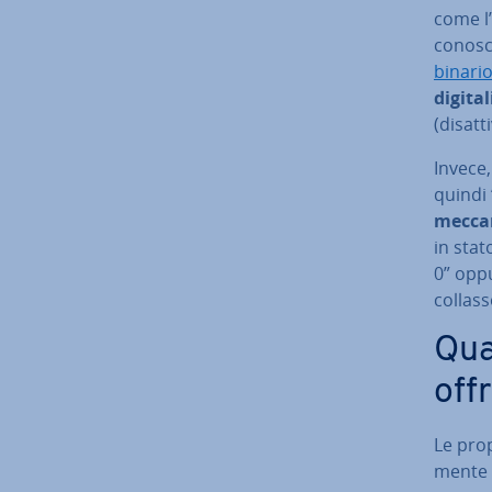
come l’i
conosco
binari
digital
(disatt
Invece,
quindi
meccani
in stat
0” oppu
collass
Qua
off
Le prop
men­te