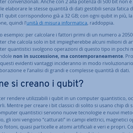
r con­ven­zio­na­li. Anche con 2 alla potenza di 500 bit non è
le elaborare le stesse quantità di dati gestibili senza fatica 
31 qubit cor­ri­spon­do­no già a 32 GB; con ogni qubit in più, la
­ne, quindi l’
unità di misura in­for­ma­ti­ca
, raddoppia.
o esempio: per calcolare i fattori primi di un numero a 2050 
r che calcola solo in bit im­pie­ghe­reb­be alcuni milioni di an
r quan­ti­sti­ci svolgono ope­ra­zio­ni di questo tipo in pochi 
en­do­le
non in suc­ces­sio­ne, ma con­tem­po­ra­nea­men­te
. Pro
questi evidenti vantaggi in­ci­de­ran­no in modo ri­vo­lu­zio­na­ri
a­bo­ra­zio­ne e l’analisi di grandi e complesse quantità di dati.
e si creano i qubit?
er rendere uti­liz­za­bi­li i qubit in un computer quan­ti­sti­co, 
li. Mentre per creare i bit classici di solito si usano chip di si
omputer quan­ti­sti­ci servono nuove tec­no­lo­gie e nuovi meto
, gli ioni vengono “catturati” in campi elettrici, magnetici 
 fotoni, quasi par­ti­cel­le e atomi ar­ti­fi­cia­li e veri e propri. C