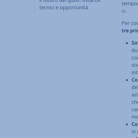
tem­po­
tecnici e op­por­tu­ni­tà
ci.
Per com
tre pri
So­
du
co
st
in
Cor
del
azi
ch
cam
men
Co
in 