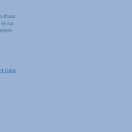
no d’uso
 in cui
tis­si­
rk Data