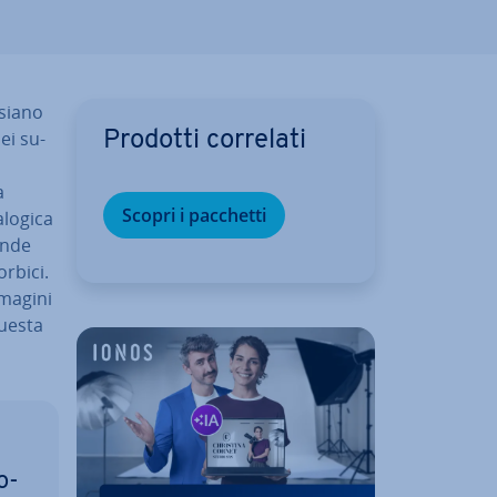
 siano
dei su­
Prodotti correlati
a
Scopri i pacchetti
nalogica
ande
orbici.
mmagini
questa
o­