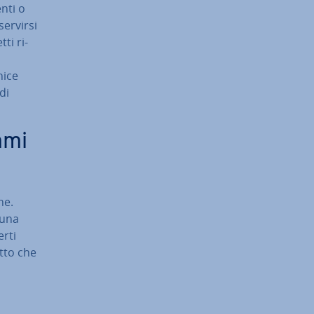
n­ti o
servirsi
tti ri­
nice
di
mmi
ne.
 una
erti
atto che