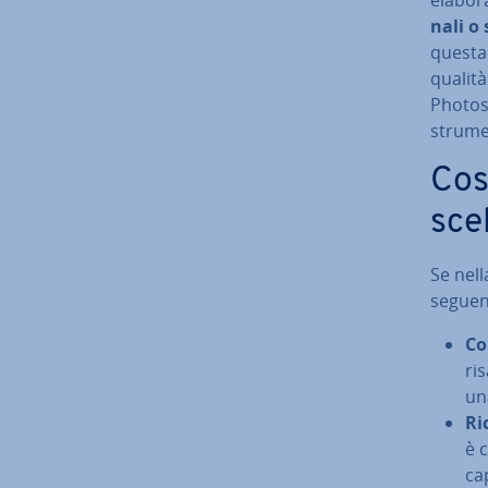
na­li o 
questa 
qualità
Photosh
strumen
Cosa
sce
Se nell
seguent
Co
ris
un
Ri
è c
cap