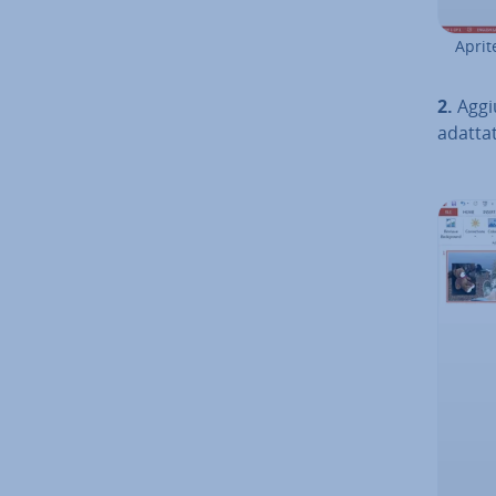
Aprite
2.
Ag­giu
adat­ta­