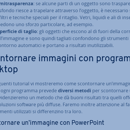
mi­tra­spa­ren­za
: se alcune parti di un oggetto sono tra­spa­re
sfondo riesce a trapelare at­tra­ver­so l’oggetto, è ne­ces­sa­rio 
filtri e tecniche speciali per il ritaglio. Vetri, liquidi e ali di inse
e­do­no uno sforzo par­ti­co­la­re, ad esempio.
per­fi­cie di taglio
: gli oggetti che escono al di fuori della cor
ll’immagine e sono quindi tagliati con­fon­do­no gli strumenti 
ntorno au­to­ma­ti­ci e portano a risultati inu­ti­liz­za­bi­li.
n­tor­na­re immagini con progra
ktop
uenti tutorial vi mo­stre­re­mo come scon­tor­na­re un’immagi
 ogni programma prevede
diversi metodi
per scon­tor­na­re
vi­den­zie­re­mo un metodo che dà buoni risultati tra quelli off
oluzioni software più diffuse. Faremo inoltre at­ten­zio­ne al f
menti uti­liz­za­ti si dif­fe­ren­zi­no tra loro.
tor­na­re un’immagine con Po­wer­Point