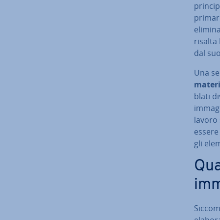
princi
primari
elimin
risalta
dal su
Una sec
materia
bla­ti 
immagin
lavoro 
essere 
gli ele
Qual
imm
Siccome
ela­bo­