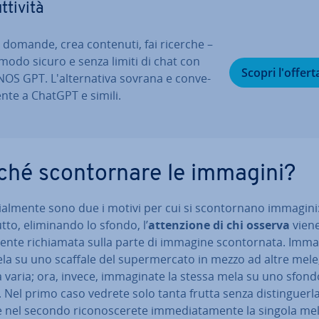
­ti­vi­tà
i domande, crea contenuti, fai ricerche –
 modo sicuro e senza limiti di chat con
Scopri l'offert
OS GPT. L'al­ter­na­ti­va sovrana e con­ve­
en­te a ChatGPT e simili.
ché scon­tor­na­re le immagini?
zial­men­te sono due i motivi per cui si scon­tor­na­no immagini:
ut­to, eli­mi­nan­do lo sfondo, l’
at­ten­zio­ne di chi osserva
vien
men­te ri­chia­ma­ta sulla parte di immagine scon­tor­na­ta. Im­ma­
a su uno scaffale del su­per­mer­ca­to in mezzo ad altre mele
a varia; ora, invece, im­ma­gi­na­te la stessa mela su uno sfond
 Nel primo caso vedrete solo tanta frutta senza di­stin­guer­la
nel secondo ri­co­no­sce­re­te im­me­dia­ta­men­te la singola me