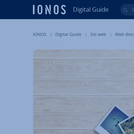
Digital Guide
Cer
Vai al contenuto prin­ci­pa­le
IONOS
Digital Guide
Siti web
Web des