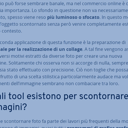
pio può forse sembrare banale, ma nel commercio online è d
a im­por­tan­za. Lo sfondo in questione non va ne­ces­sa­ria­me
ato, spesso viene reso
più luminoso o sfocato
. In questo 
 l’oggetto scon­tor­na­to senza però venire com­ple­ta­men­te es
o contesto.
onda ap­pli­ca­zio­ne di questa funzione è la pre­pa­ra­zio­ne di
le per la rea­liz­za­zio­ne di un collage
. A tal fine vengono a
diversi motivi estratti da diverse foto per creare una nuova
e. So­li­ta­men­te chi osserva non si accorge di nulla, sempre
sia stato ef­fet­tua­to con pre­ci­sio­ne. Ciò non toglie che pos
frutto di una scelta sti­li­sti­ca par­ti­co­lar­men­te audace ma v
menti dell’immagine sembrano non com­ba­cia­re tra loro.
i tool esistono per scon­tor­na­re
agini?
 scon­tor­na­re foto fa parte dei lavori più frequenti della 
ra­zio­ne di immagini, quasi tutti i
programmi di grafica pro­fes