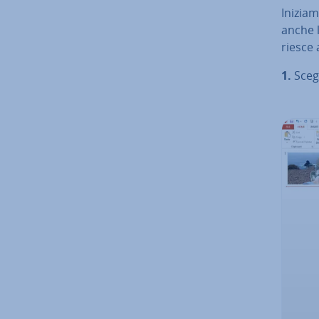
Iniziam
anche l
riesce 
1.
Scegl