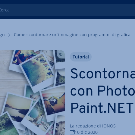
ca
ign
Come scon­tor­na­re un’immagine con programmi di grafica
Tutorial
Scon­tor­n
con Photo
Paint.NET 
La redazione di IONOS
10 dic 2020