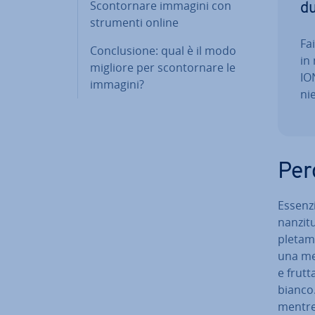
Scon­tor­na­re immagini con
dut
strumenti online
Fa
Con­clu­sio­ne: qual è il modo
in
migliore per scon­tor­na­re le
ION
immagini?
ni
Per
Es­sen­
nan­zi­t
ple­ta­
una mel
e frutt
bianco.
mentre 