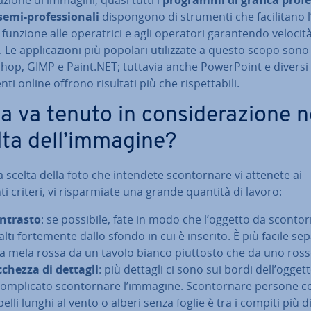
semi-pro­fes­sio­na­li
di­spon­go­no di strumenti che fa­ci­li­ta­no 
funzione alle ope­ra­tri­ci e agli operatori ga­ran­ten­do velocit
. Le ap­pli­ca­zio­ni più popolari uti­liz­za­te a questo scopo so
op, GIMP e Paint.NET; tuttavia anche Po­wer­Point e diversi
ti online offrono risultati più che ri­spet­ta­bi­li.
 va tenuto in con­si­de­ra­zio­ne n
lta dell’immagine?
a scelta della foto che intendete scon­tor­na­re vi attenete ai
i criteri, vi ri­spar­mia­te una grande quantità di lavoro:
ntrasto
: se possibile, fate in modo che l’oggetto da scon­tor­
alti for­te­men­te dallo sfondo in cui è inserito. È più facile se
a mela rossa da un tavolo bianco piuttosto che da uno ross
cchezza di dettagli
: più dettagli ci sono sui bordi dell’oggett
om­pli­ca­to scon­tor­na­re l’immagine. Scon­tor­na­re persone c
elli lunghi al vento o alberi senza foglie è tra i compiti più diff