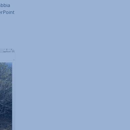
abbia
r­Point