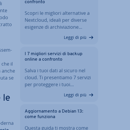
confronto
i
n­te
Scopri le migliori al­ter­na­ti­ve a
modo
Nextcloud, ideali per diverse
tratto
esigenze di ar­chi­via­zio­ne…
Leggi di più
s­sem­
I 7 migliori servizi di backup
online a confronto
 che il
Salva i tuoi dati al sicuro nel
sa anche
cloud. Ti pre­sen­tia­mo 7 servizi
oluta se
per pro­teg­ge­re i tuoi…
Leggi di più
 le
Ag­gior­na­men­to a Debian 13:
come funziona
moderna
Questa guida ti mostra come
­sio­