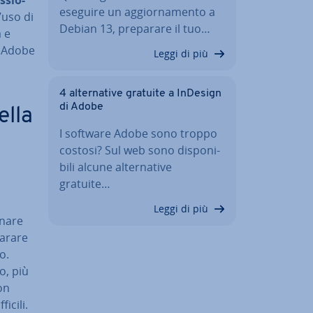
eseguire un ag­gior­na­men­to a
l’uso di
Debian 13, preparare il tuo…
à e
no Adobe
Leggi di più
4 al­ter­na­ti­ve gratuite a InDesign
di Adobe
ella
I software Adobe sono troppo
costosi? Sul web sono di­spo­ni­
bi­li alcune al­ter­na­ti­ve
gratuite…
Leggi di più
na­re
parare
o.
o, più
on
icili.