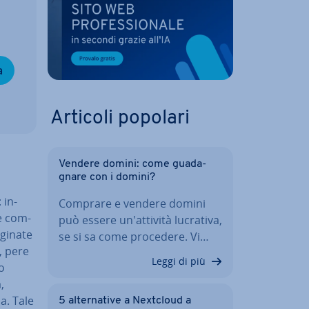
a
Articoli popolari
Vendere domini: come gua­da­
gna­re con i domini?
 in­
Comprare e vendere domini
e com­
può essere un'at­ti­vi­tà lucrativa,
gi­na­te
se si sa come procedere. Vi…
, pere
Leggi di più
o
,
la. Tale
5 al­ter­na­ti­ve a Nextcloud a