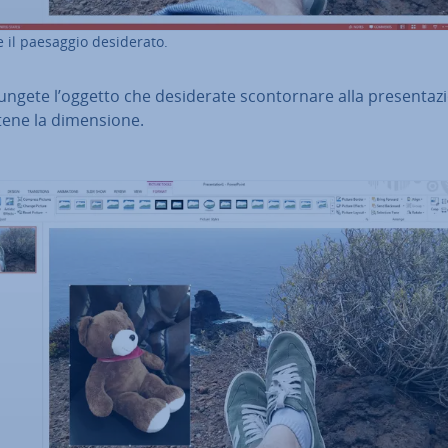
 il paesaggio de­si­de­ra­to.
n­ge­te l’oggetto che de­si­de­ra­te scon­tor­na­re alla pre­sen­ta­z
te­ne la di­men­sio­ne.