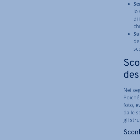
Se­
lo 
di 
chi
Su­
de
sco
Sco
des
Nei seg
Poiché
foto, e
dalle s
gli stru
Scon­