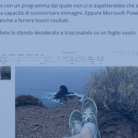
o con un programma dal quale non ci si aspet­te­reb­be che 
a capacità di scon­tor­na­re immagini. Eppure Microsoft Po­we
anche a fornire buoni risultati.
iete lo sfondo de­si­de­ra­to e tra­sci­na­te­lo su un foglio vuoto.