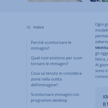
Ogni gi
Indice
modelle 
per­mer­
odierno
Perché scon­tor­na­re le
tecnica
immagini?
gli og
Quali tool esistono per scon­
fatica,
tor­na­re le immagini?
Al gior
sono i
Cosa va tenuto in con­si­de­ra­
conosca
zio­ne nella scelta
dell’immagine?
Scon­tor­na­re immagini con
IO
programmi desktop
Il