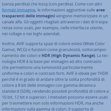
(senza perdita) che lossy (con perdita). Come con altri
formati immagine
, le in­for­ma­zio­ni ag­giun­ti­ve sulle
aree
tra­spa­ren­ti delle immagini
vengono me­mo­riz­za­te in un
canale alfa. Gli oggetti ri­ta­glia­ti at­tra­ver­so i dati di tra­spa­
ren­za sono usati, per esempio, nelle in­ter­fac­ce utente,
nei collage o nei loghi aziendali.
Inoltre, AVIF supporta spazi di colore estesi (Wide Color
Gamut, WCG) e funzioni come gra­nu­lo­si­tà, sot­to­cam­pio­
na­men­to dei colori e
HDR (High Dynamic Range)
. La tec­
no­lo­gia HDR è la base per immagini ad alto contrasto
che per­met­to­no una lu­mi­no­si­tà par­ti­co­lar­men­te
uniforme e colori e contrasti forti. AVIF è ideale per l’HDR
perché è in grado di andare oltre la solita pro­fon­di­tà di
colore a 8 bit delle immagini con gamma dinamica
standard (SDR), rendendo possibili pro­fon­di­tà di colore a
10 bit, 12 bit e superiori. I metadati possono essere usati
per tra­smet­te­re non solo in­for­ma­zio­ni HDR, ma anche
in­for­ma­zio­ni sulla gamma di colori. Il supporto di