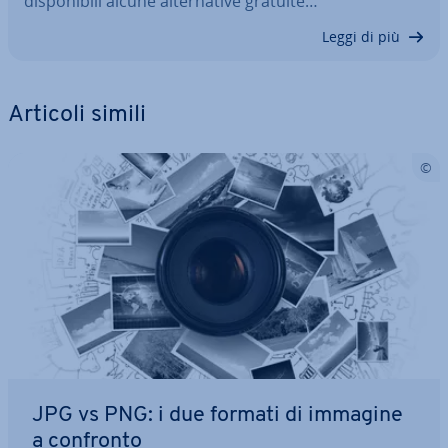
di­spo­ni­bi­li alcune al­ter­na­ti­ve gratuite…
Leggi di più
Articoli simili
JPG vs PNG: i due formati di immagine
a confronto