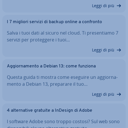
Leggi di più
I 7 migliori servizi di backup online a confronto
Salva i tuoi dati al sicuro nel cloud. Ti pre­sen­tia­mo 7
servizi per pro­teg­ge­re i tuoi…
Leggi di più
Ag­gior­na­men­to a Debian 13: come funziona
Questa guida ti mostra come eseguire un ag­gior­na­
men­to a Debian 13, preparare il tuo…
Leggi di più
4 al­ter­na­ti­ve gratuite a InDesign di Adobe
I software Adobe sono troppo costosi? Sul web sono