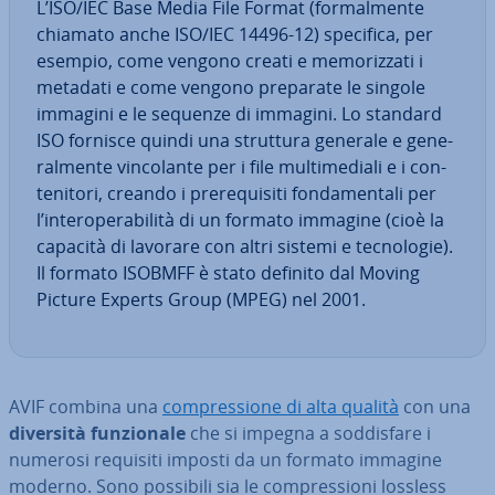
L’ISO/IEC Base Media File Format (for­mal­men­te
chiamato anche ISO/IEC 14496-12) specifica, per
esempio, come vengono creati e me­mo­riz­za­ti i
metadati e come vengono preparate le singole
immagini e le sequenze di immagini. Lo standard
ISO fornisce quindi una struttura generale e ge­ne­
ral­men­te vin­co­lan­te per i file mul­ti­me­dia­li e i con­
te­ni­to­ri, creando i pre­re­qui­si­ti fon­da­men­ta­li per
l’in­te­ro­pe­ra­bi­li­tà di un formato immagine (cioè la
capacità di lavorare con altri sistemi e tec­no­lo­gie).
Il formato ISOBMFF è stato definito dal Moving
Picture Experts Group (MPEG) nel 2001.
AVIF combina una
com­pres­sio­ne di alta qualità
con una
diversità fun­zio­na­le
che si impegna a sod­di­sfa­re i
numerosi requisiti imposti da un formato immagine
moderno. Sono possibili sia le com­pres­sio­ni lossless