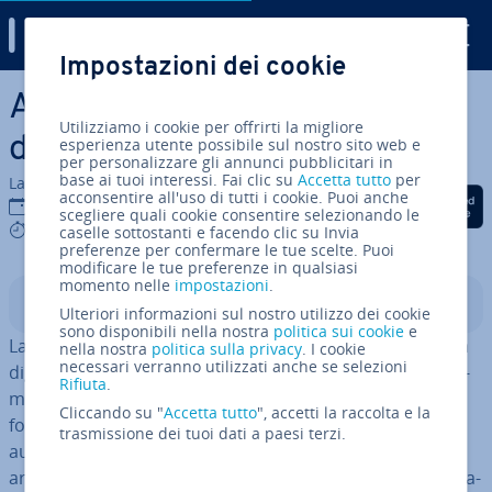
Digital Guide
Impostazioni dei cookie
Vai al contenuto prin­ci­pa­le
AVIF: il formato per immagini
Utilizziamo i cookie per offrirti la migliore
del futuro
esperienza utente possibile sul nostro sito web e
per personalizzare gli annunci pubblicitari in
base ai tuoi interessi. Fai clic su
Accetta tutto
per
La redazione di IONOS
acconsentire all'uso di tutti i cookie. Puoi anche
Condividi via Facebook
Condividi via Twitter
Condividi via Li
19 lug 2021
scegliere quali cookie consentire selezionando le
9 mins
caselle sottostanti e facendo clic su Invia
preferenze per confermare le tue scelte. Puoi
modificare le tue preferenze in qualsiasi
momento nelle
impostazioni
.
Indice
Ulteriori informazioni sul nostro utilizzo dei cookie
sono disponibili nella nostra
politica sui cookie
e
La com­pres­sio­ne dei file è una
tec­no­lo­gia chiave
per la
nella nostra
politica sulla privacy
. I cookie
necessari verranno utilizzati anche se selezioni
di­gi­ta­liz­za­zio­ne, poiché è in grado di al­leg­ge­ri­re no­te­vol­
Rifiuta
.
men­te le risorse delle in­fra­strut­tu­re di rete. Il nuovo
Cliccando su "
Accetta tutto
", accetti la raccolta e la
formato AVIF dovrebbe in futuro con­tri­bui­re ad
trasmissione dei tuoi dati a paesi terzi.
aumentare l’
ef­fi­cien­za del traffico di dati
fino ad
arrivare a so­sti­tui­re il formato JPEG, da anni il più uti­liz­za­