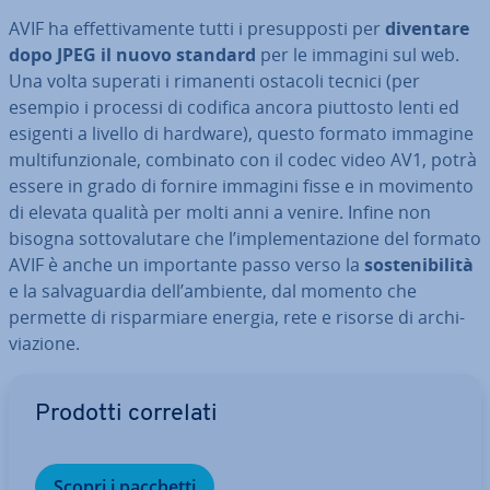
AVIF ha ef­fet­ti­va­men­te tutti i pre­sup­po­sti per
diventare
dopo JPEG il nuovo standard
per le immagini sul web.
Una volta superati i rimanenti ostacoli tecnici (per
esempio i processi di codifica ancora piuttosto lenti ed
esigenti a livello di hardware), questo formato immagine
mul­ti­fun­zio­na­le, combinato con il codec video AV1, potrà
essere in grado di fornire immagini fisse e in movimento
di elevata qualità per molti anni a venire. Infine non
bisogna sot­to­va­lu­ta­re che l’im­ple­men­ta­zio­ne del formato
AVIF è anche un im­por­tan­te passo verso la
so­ste­ni­bi­li­tà
e la sal­va­guar­dia dell’ambiente, dal momento che
permette di ri­spar­mia­re energia, rete e risorse di ar­chi­
via­zio­ne.
Vai al menu prin­ci­pa­le
Prodotti correlati
Scopri i pacchetti