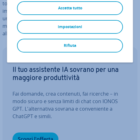
to in assoluto. Rispetto a JPEG, AVIF comprime le
Accetta tutto
immagini in maniera molto più ef­fi­cien­te e offre anche
una migliore qualità dell’immagine. Per questo sono
molte le aziende digitali in tutto il mondo a in­te­res­sar­si
impostazioni
all’im­ple­men­ta­zio­ne del nuovo formato d’immagine.
Rifiuta
IONOS GPT
Il tuo as­si­sten­te IA sovrano per una
maggiore pro­dut­ti­vi­tà
Fai domande, crea contenuti, fai ricerche – in
modo sicuro e senza limiti di chat con IONOS
GPT. L'al­ter­na­ti­va sovrana e con­ve­nien­te a
ChatGPT e simili.
Scopri l'offerta