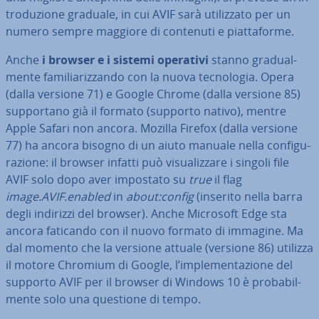
tro­du­zio­ne graduale, in cui AVIF sarà uti­liz­za­to per un
numero sempre maggiore di contenuti e piat­ta­for­me.
Anche
i browser e i sistemi operativi
stanno gra­dual­
men­te fa­mi­lia­riz­zan­do con la nuova tec­no­lo­gia. Opera
(dalla versione 71) e Google Chrome (dalla versione 85)
sup­por­ta­no già il formato (supporto nativo), mentre
Apple Safari non ancora. Mozilla Firefox (dalla versione
77) ha ancora bisogno di un aiuto manuale nella con­fi­gu­
ra­zio­ne: il browser infatti può vi­sua­liz­za­re i singoli file
AVIF solo dopo aver impostato su
true
il flag
image.AVIF.enabled
in
about:config
(inserito nella barra
degli indirizzi del browser). Anche Microsoft Edge sta
ancora faticando con il nuovo formato di immagine. Ma
dal momento che la versione attuale (versione 86) utilizza
il motore Chromium di Google, l’im­ple­men­ta­zio­ne del
supporto AVIF per il browser di Windows 10 è pro­ba­bil­
men­te solo una questione di tempo.