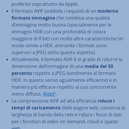
preferito so­prat­tut­to da Apple.
Il formato AVIF soddisfa i requisiti di un
moderno
formato immagine
che combina una qualità
d’immagine molto buona (spe­cial­men­te per le
immagini HDR con una pro­fon­di­tà di colore
maggiore di 8 bit) con molte altre ca­rat­te­ri­sti­che (in
modo simile a HEIF, entrambi i formati sono
superiori a JPEG sotto questo aspetto).
At­tual­men­te, il formato AVIF è in grado di ridurre la
di­men­sio­ne dell’immagine di una
media del 50
percento
rispetto a JPEG (si­mil­men­te al formato
HEIF, in questo senso ugual­men­te ef­fi­cien­te) e in
maniera più efficace rispetto al suo con­cor­ren­te
meno diffuso,
WebP
.
La com­pres­sio­ne AVIF ad alta ef­fi­cien­za
riduce i
tempi di ca­ri­ca­men­to
delle pagine web, conserva la
larghezza di banda della rete e riduce i flussi di dati
per i fornitori di video on demand, cloud e spazio
web.