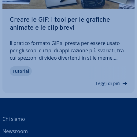
Creare le GIF: i tool per le grafiche
animate e le clip brevi
Il pratico formato GIF si presta per essere usato
per gli scopi e i tipi di ap­pli­ca­zio­ne più svariati, tra
cui spezzoni di video di­ver­ten­ti in stile meme,
slideshow, loghi animati o banner pub­bli­ci­ta­ri.
Tutorial
Salva più immagini nella forma compressa in un
file, perciò si può…
Leggi di più
Chi siamo
Newsroom