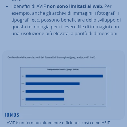
I benefici di AVIF
non sono limitati al web
. Per
esempio, anche gli archivi di immagini, i fotografi, i
tipografi, ecc. possono be­ne­fi­cia­re dello sviluppo di
questa tec­no­lo­gia per ricevere file di immagini con
una ri­so­lu­zio­ne più elevata, a parità di di­men­sio­ni.
AVIF è un formato altamente ef­fi­cien­te, così come HEIF.