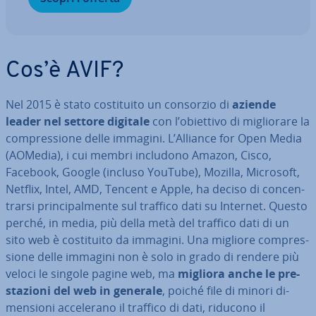
Cos’è AVIF?
Nel 2015 è stato co­sti­tui­to un consorzio di
aziende
leader nel settore digitale
con l’obiettivo di mi­glio­ra­re la
com­pres­sio­ne delle immagini. L’Alliance for Open Media
(AOMedia), i cui membri includono Amazon, Cisco,
Facebook, Google (incluso YouTube), Mozilla, Microsoft,
Netflix, Intel, AMD, Tencent e Apple, ha deciso di con­cen­
trar­si prin­ci­pal­men­te sul traffico dati su Internet. Questo
perché, in media, più della metà del traffico dati di un
sito web è co­sti­tui­to da immagini. Una migliore com­pres­
sio­ne delle immagini non è solo in grado di rendere più
veloci le singole pagine web, ma
migliora anche le pre­
sta­zio­ni del web in generale
, poiché file di minori di­
men­sio­ni ac­ce­le­ra­no il traffico di dati, riducono il