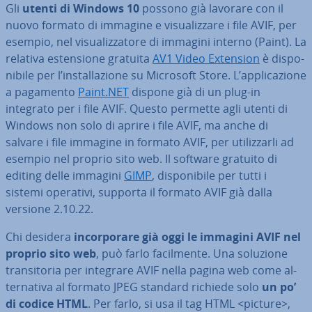
Gli
utenti di Windows 10
possono già lavorare con il
nuovo formato di immagine e vi­sua­liz­za­re i file AVIF, per
esempio, nel vi­sua­liz­za­to­re di immagini interno (Paint). La
relativa esten­sio­ne gratuita
AV1 Video Extension
è di­spo­
ni­bi­le per l’in­stal­la­zio­ne su Microsoft Store. L’ap­pli­ca­zio­ne
a pagamento
Paint.NET
dispone già di un plug-in
integrato per i file AVIF. Questo permette agli utenti di
Windows non solo di aprire i file AVIF, ma anche di
salvare i file immagine in formato AVIF, per uti­liz­zar­li ad
esempio nel proprio sito web. Il software gratuito di
editing delle immagini
GIMP
, di­spo­ni­bi­le per tutti i
sistemi operativi, supporta il formato AVIF già dalla
versione 2.10.22.
Chi desidera
in­cor­po­ra­re già oggi le immagini AVIF nel
proprio sito web
, può farlo fa­cil­men­te. Una soluzione
tran­si­to­ria per integrare AVIF nella pagina web come al­
ter­na­ti­va al formato JPEG standard richiede solo
un po’
di codice HTML
. Per farlo, si usa il tag HTML <picture>,