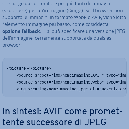
che funge da con­te­ni­to­re per più fonti di immagini
(<sources>) per un’immagine (<img>). Se il browser non
supporta le immagini in formato WebP o AVIF, viene letto
l’elemento immagine più basso, come co­sid­det­ta
opzione fallback
. Lì si può spe­ci­fi­ca­re una versione JPEG
dell’immagine, cer­ta­men­te sup­por­ta­ta da qualsiasi
browser:
<picture></picture>

	<source srcset="img/nomeimmagine.AVIF" type="image/AVIF">

	<source srcset="img/nomeimmagine.webp" type="image/webp">

	<img src="img/nomeimmagine.jpg" alt="Descrizione
In sintesi: AVIF come pro­met­
ten­te suc­ces­so­re di JPEG