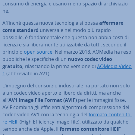
consumo di energia e usano meno spazio di ar­chi­via­zio­
ne.
Affinché questa nuova tec­no­lo­gia si possa
affermare
come standard
uni­ver­sa­le nel modo più rapido
possibile, è fon­da­men­ta­le che questa non abbia costi di
licenza e sia li­be­ra­men­te uti­liz­za­bi­le da tutti, secondo il
principio
open source
. Nel marzo 2018, AOMedia ha reso
pubbliche le spe­ci­fi­che di un
nuovo codec video
gratuito
, ri­la­scian­do la prima versione di
AOMedia Video
1
(ab­bre­via­to in AV1).
L’impegno del consorzio in­du­stria­le ha portato non solo
a un codec video aperto e libero da diritti, ma anche
all’
AV1 Image File Format (AVIF)
per le immagini fisse.
AVIF combina gli ef­fi­cien­ti algoritmi di com­pres­sio­ne del
codec video AV1 con la tec­no­lo­gia del
formato con­te­ni­to­
re HEIF
(High Ef­fi­cien­cy Image File), uti­liz­za­to da qualche
tempo anche da Apple. Il
formato con­te­ni­to­re HEIF