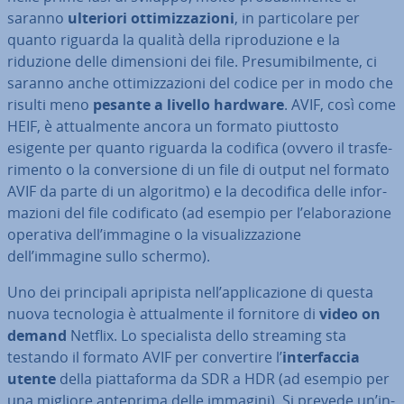
saranno
ulteriori ot­ti­miz­za­zio­ni
, in par­ti­co­la­re per
quanto riguarda la qualità della ri­pro­du­zio­ne e la
riduzione delle di­men­sio­ni dei file. Pre­su­mi­bil­men­te, ci
saranno anche ot­ti­miz­za­zio­ni del codice per in modo che
risulti meno
pesante a livello hardware
. AVIF, così come
HEIF, è at­tual­men­te ancora un formato piuttosto
esigente per quanto riguarda la codifica (ovvero il tra­sfe­
ri­men­to o la con­ver­sio­ne di un file di output nel formato
AVIF da parte di un algoritmo) e la de­co­di­fi­ca delle in­for­
ma­zio­ni del file co­di­fi­ca­to (ad esempio per l’ela­bo­ra­zio­ne
operativa dell’immagine o la vi­sua­liz­za­zio­ne
dell’immagine sullo schermo).
Uno dei prin­ci­pa­li apripista nell’ap­pli­ca­zio­ne di questa
nuova tec­no­lo­gia è at­tual­men­te il fornitore di
video on
demand
Netflix. Lo spe­cia­li­sta dello streaming sta
testando il formato AVIF per con­ver­ti­re l’
in­ter­fac­cia
utente
della piat­ta­for­ma da SDR a HDR (ad esempio per
una migliore anteprima delle immagini). Si prevede un’in­