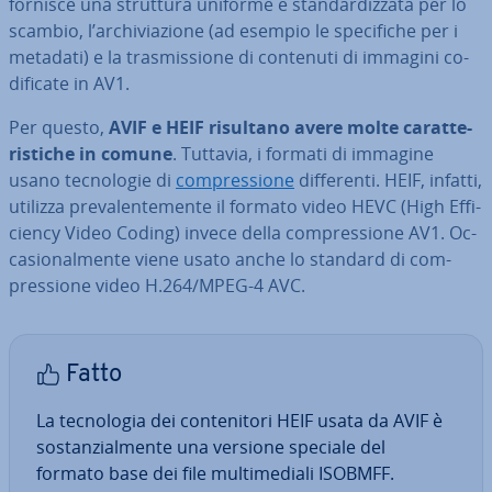
fornisce una struttura uniforme e stan­dar­diz­za­ta per lo
scambio, l’ar­chi­via­zio­ne (ad esempio le spe­ci­fi­che per i
metadati) e la tra­smis­sio­ne di contenuti di immagini co­
di­fi­ca­te in AV1.
Per questo,
AVIF e HEIF risultano avere molte ca­rat­te­
ri­sti­che in comune
. Tuttavia, i formati di immagine
usano tec­no­lo­gie di
com­pres­sio­ne
dif­fe­ren­ti. HEIF, infatti,
utilizza pre­va­len­te­men­te il formato video HEVC (High Ef­fi­
cien­cy Video Coding) invece della com­pres­sio­ne AV1. Oc­
ca­sio­nal­men­te viene usato anche lo standard di com­
pres­sio­ne video H.264/MPEG-4 AVC.
Fatto
La tec­no­lo­gia dei con­te­ni­to­ri HEIF usata da AVIF è
so­stan­zial­men­te una versione speciale del
formato base dei file mul­ti­me­dia­li ISOBMFF.