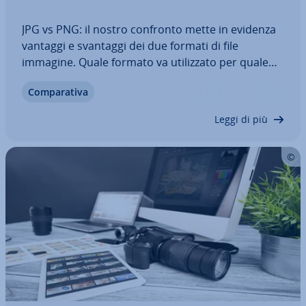
JPG vs PNG: il nostro confronto mette in evidenza
vantaggi e svantaggi dei due formati di file
immagine. Quale formato va uti­liz­za­to per quale
scopo, quali sono le dif­fe­ren­ze tra JPG e PNG? In
Com­pa­ra­ti­va
che modo i diversi rapporti di com­pres­sio­ne in­flui­
sco­no sulla qualità dell’immagine e…
Leggi di più