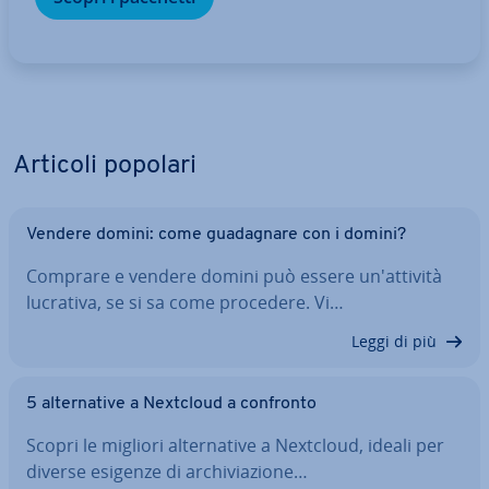
Articoli popolari
Vendere domini: come gua­da­gna­re con i domini?
Comprare e vendere domini può essere un'at­ti­vi­tà
lucrativa, se si sa come procedere. Vi…
Leggi di più
5 al­ter­na­ti­ve a Nextcloud a confronto
Scopri le migliori al­ter­na­ti­ve a Nextcloud, ideali per
diverse esigenze di ar­chi­via­zio­ne…