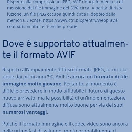
Rispetto alla com­pres­sio­ne JPEG, AVIF riduce in media la di­
men­sio­ne del file immagine del 50% circa. A parità di ri­so­
lu­zio­ne, un file JPEG occupa quindi circa il doppio della
memoria. / Fonte: https://www.ctrl.blog/entry/webp-avif-
com­pa­ri­son.html e ricerche proprie
Dove è sup­por­ta­to at­tual­men­
te il formato AVIF
Rispetto all’am­pia­men­te diffuso formato JPEG, in cir­co­la­
zio­ne dai primi anni ‘90, AVIF è ancora un
formato di file
immagine molto giovane
. Pertanto, al momento è
difficile prevedere in modo af­fi­da­bi­le il futuro di questo
nuovo arrivato, ma le pos­si­bi­li­tà di un’im­ple­men­ta­zio­ne
diffusa sono at­tual­men­te molto buone per via dei suoi
numerosi vantaggi
.
Poiché il formato immagine e il codec video sono ancora
nelle prime fasi di sviluppo, molto pro­ba­bil­men­te ci