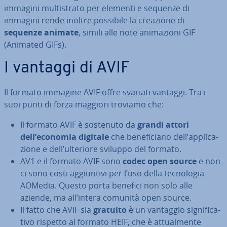
immagini mul­ti­stra­to per elementi e sequenze di
immagini rende inoltre possibile la creazione di
sequenze animate
, simili alle note ani­ma­zio­ni GIF
(Animated GIFs).
I vantaggi di AVIF
Il formato immagine AVIF offre svariati vantaggi. Tra i
suoi punti di forza maggiori troviamo che:
Il formato AVIF è sostenuto da
grandi attori
dell’economia digitale
che be­ne­fi­cia­no dell’ap­pli­ca­
zio­ne e dell’ulteriore sviluppo del formato.
AV1 e il formato AVIF sono
codec open source
e non
ci sono costi ag­giun­ti­vi per l’uso della tec­no­lo­gia
AOMedia. Questo porta benefici non solo alle
aziende, ma all’intera comunità open source.
Il fatto che AVIF sia
gratuito
è un vantaggio si­gni­fi­ca­
ti­vo rispetto al formato HEIF, che è at­tual­men­te