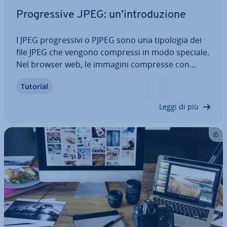
Pro­gres­si­ve JPEG: un’in­tro­du­zio­ne
I JPEG pro­gres­si­vi o PJPEG sono una tipologia dei
file JPEG che vengono compressi in modo speciale.
Nel browser web, le immagini compresse con
questo metodo vengono caricate in modo diverso
Tutorial
rispetto ai JPEG “normali” o baseline JPEG. Quali
sono le dif­fe­ren­ze? Come si crea un file…
Leggi di più