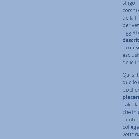
singoli
cerchi 
della l
per vet
oggett
descrit
di un s
esclu­s
delle l
Qui si 
quelle 
pixel d
piacer
cal­co­
che in 
punti s
collega
vet­to­