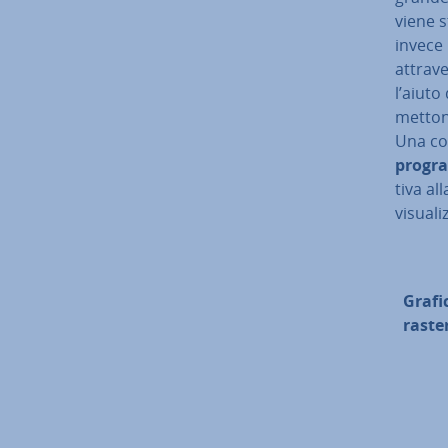
viene 
invece 
at­tra­
l’aiuto
mettono
Una con
program
ti­va al
vi­sua­l
Grafi
raste