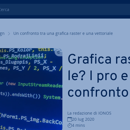
ca
ign
Un confronto tra una grafica raster e una vet­to­ria­le
Grafica ras
le? I pro e
confronto
La redazione di IONOS
20 lug 2020
4 mins