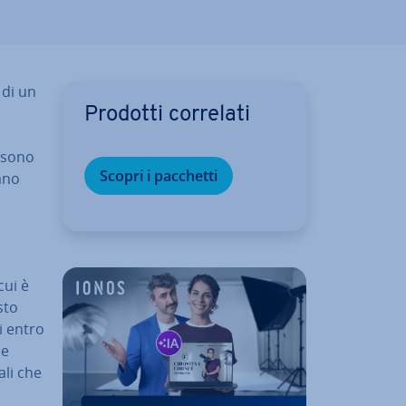
 di un
Prodotti correlati
e sono
Scopri i pacchetti
vano
cui è
sto
i entro
ne
ali che