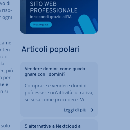
­vo di
ri­so­
er ogni
i
­ca­me­
Articoli popolari
n­ten­
azio
dal
Vendere domini: come gua­da­
er, più
gna­re con i domini?
a per
ne e
Comprare e vendere domini
n si
può essere un'at­ti­vi­tà lucrativa,
se si sa come procedere. Vi…
Leggi di più
o solo
5 al­ter­na­ti­ve a Nextcloud a