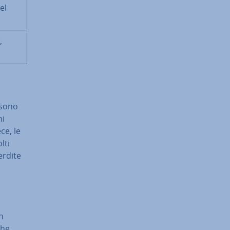
el
,
i sono
hi
ce, le
lti
erdite
un
che