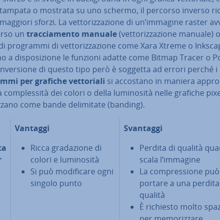
stampata o mostrata su uno schermo, il percorso inverso ri
maggiori sforzi. La vet­to­riz­za­zio­ne di un’immagine raster a
ver­so un
trac­cia­men­to manuale
(vet­to­riz­za­zio­ne manuale) 
 di programmi di vet­to­riz­za­zio­ne come Xara Xtreme o Inksca
 a di­spo­si­zio­ne le funzioni adatte come Bitmap Tracer o P
­ver­sio­ne di questo tipo però è soggetta ad errori perché i
mi per grafiche vet­to­ria­li
si accostano in maniera ap­pros
la com­ples­si­tà dei colori o della lu­mi­no­si­tà nelle grafiche pixe
iz­za­no come bande de­li­mi­ta­te (banding).
Vantaggi
Svantaggi
ca
Ricca gra­da­zio­ne di
Perdita di qualità qua
r
colori e lu­mi­no­si­tà
scala l‘immagine
Si può mo­di­fi­ca­re ogni
La com­pres­sio­ne può
singolo punto
portare a una perdita
qualità
È richiesto molto spa
per me­mo­riz­za­re