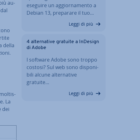
più au­
eseguire un ag­gior­na­men­to a
 dal
Debian 13, preparare il tuo…
Leggi di più
co­no
ti­te
4 al­ter­na­ti­ve gratuite a InDesign
a della
di Adobe
o­ni.
I software Adobe sono troppo
costosi? Sul web sono di­spo­ni­
bi­li alcune al­ter­na­ti­ve
gratuite…
Leggi di più
mol­tis­
e. La
e dei