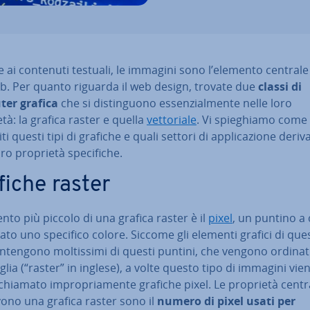
 ai contenuti testuali, le immagini sono l’elemento centrale
eb. Per quanto riguarda il web design, trovate due
classi di
er grafica
che si di­stin­guo­no es­sen­zial­men­te nelle loro
tà: la grafica raster e quella
vet­to­ria­le
. Vi spie­ghia­mo com
ui­ti questi tipi di grafiche e quali settori di ap­pli­ca­zio­ne deri
ro proprietà spe­ci­fi­che.
fiche raster
nto più piccolo di una grafica raster è il
pixel
, un puntino a 
to uno specifico colore. Siccome gli elementi grafici di que
n­ten­go­no mol­tis­si­mi di questi puntini, che vengono ordinat
glia (“raster” in inglese), a volte questo tipo di immagini vie
hiamato im­pro­pria­men­te grafiche pixel. Le proprietà centr
­vo­no una grafica raster sono il
numero di pixel usati per