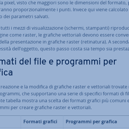
la pixel, visto che maggiori sono le di­men­sio­ni del formato, 
ran­no pro­por­zio­nal­men­te i punti. Invece qui viene calcolato
 dei parametri salvati.
utti i mezzi di vi­sua­liz­za­zio­ne (schermi, stampanti) ri­pro­du­
ine come raster, le grafiche vet­to­ria­li devono essere con­ver­
ella pre­sen­ta­zio­ne in grafiche raster (re­ti­na­tu­ra). A second
s­si­tà dell’oggetto, questo passo costa sia tempo sia pre­sta­zi
mati del file e programmi per
fica
creazione e la modifica di grafiche raster e vet­to­ria­li trovate 
rogrammi, che sup­por­ta­no una serie di specifici formati di fil
e tabella mostra una scelta dei formati grafici più comuni 
mi per creare grafiche raster e vet­to­ria­li.
Formati grafici
Programmi per grafica