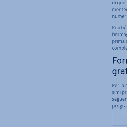
di quel
men­te­
numero
Poiché t
l’immag
prima d
com­ple
For
gra
Per la 
si­mi p
seguent
program