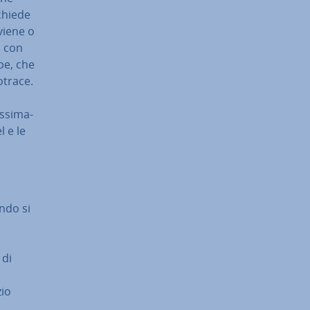
chiede
vviene o
o con
pe, che
otrace.
­si­ma­
l e le
ndo si
 di
zio