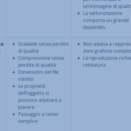
un’immagine di quali
La vet­to­riz­za­zio­ne
comporta un grande
dispendio.
ca
Scalabile senza perdite
Non adatta a rap­pre­s
­
di qualità
zio­ni grafiche comple
Com­pres­sio­ne senza
La ri­pro­du­zio­ne richi
perdite di qualità
re­ti­na­tu­ra
Di­men­sio­ni del file
ridotte
Le proprietà
dell’oggetto si
possono adattare a
piacere
Passaggio a raster
semplice