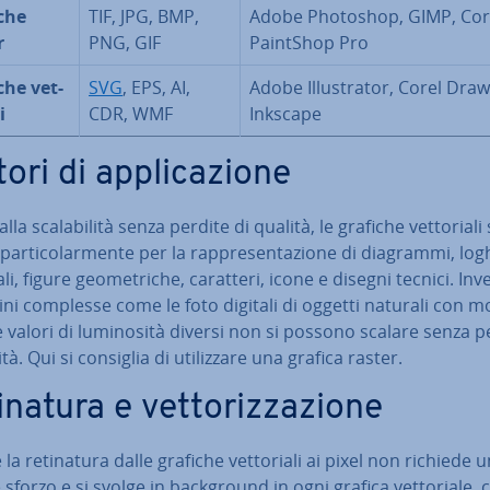
che
TIF, JPG, BMP,
Adobe Photoshop, GIMP, Cor
r
PNG, GIF
PaintShop Pro
che vet­
SVG
, EPS, AI,
Adobe Il­lu­stra­tor, Corel Draw
i
CDR, WMF
Inkscape
ori di ap­pli­ca­zio­ne
lla sca­la­bi­li­tà senza perdite di qualità, le grafiche vet­to­ria­l
par­ti­co­lar­men­te per la rap­pre­sen­ta­zio­ne di diagrammi, log
li, figure geo­me­tri­che, caratteri, icone e disegni tecnici. Inve
i complesse come le foto digitali di oggetti naturali con mo
e valori di lu­mi­no­si­tà diversi non si possono scalare senza p
tà. Qui si consiglia di uti­liz­za­re una grafica raster.
i­na­tu­ra e vet­to­riz­za­zio­ne
a re­ti­na­tu­ra dalle grafiche vet­to­ria­li ai pixel non richiede 
sforzo e si svolge in back­ground in ogni grafica vet­to­ria­le, 