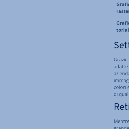
Grafi
raste
Grafi
to­ria­l
Sett
Grazie a
adatte 
azienda
immagin
colori 
di quali
Re­t
Mentre l
grande 