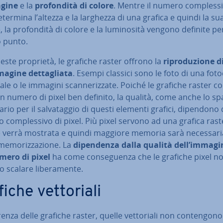
agine
e la
pro­fon­di­tà di colore
. Mentre il numero com­ples­si
etermina l’altezza e la larghezza di una grafica e quindi la sua 
e, la pro­fon­di­tà di colore e la lu­mi­no­si­tà vengono definite p
o punto.
ste proprietà, le grafiche raster offrono la
ri­pro­du­zio­ne d
agine det­ta­glia­ta
. Esempi classici sono le foto di una fo­to
tale o le immagini scan­ne­riz­za­te. Poiché le grafiche raster co
n numero di pixel ben definito, la qualità, come anche lo sp
sa­rio per il sal­va­tag­gio di questi elementi grafici, dipendono 
com­ples­si­vo di pixel. Più pixel servono ad una grafica rast
 verrà mostrata e quindi maggiore memoria sarà ne­ces­sa­ri
me­mo­riz­za­zio­ne. La
di­pen­den­za dalla qualità dell’immagi
mero di pixel
ha come con­se­guen­za che le grafiche pixel no
o scalare li­be­ra­men­te.
iche vet­to­ria­li
­ren­za delle grafiche raster, quelle vet­to­ria­li non con­ten­go­n