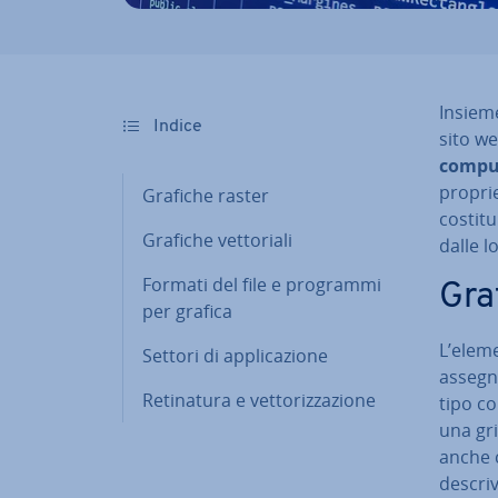
Insieme
Indice
sito w
comput
proprie
Grafiche raster
co­sti­t
Grafiche vet­to­ria­li
dalle lo
Formati del file e programmi
Gra
per grafica
L’eleme
Settori di ap­pli­ca­zio­ne
assegna
Re­ti­na­tu­ra e vet­to­riz­za­zio­ne
tipo co
una gri
anche c
de­scri