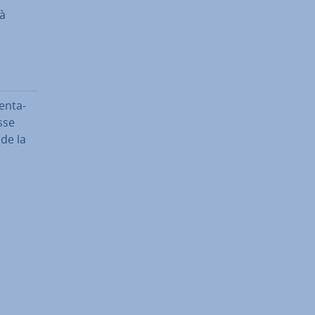
tà
en­ta­
sse
ede la