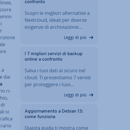
linee,
confronto
essore
Scopri le migliori al­ter­na­ti­ve a
grammi
Nextcloud, ideali per diverse
i
esigenze di ar­chi­via­zio­ne…
e
ri­zio­ne
Leggi di più
­le
sore
I 7 migliori servizi di backup
online a confronto
o a
Salva i tuoi dati al sicuro nel
e dai
cloud. Ti pre­sen­tia­mo 7 servizi
 a
per pro­teg­ge­re i tuoi…
o ri­
Leggi di più
chio,
 di
li si
Ag­gior­na­men­to a Debian 13:
come funziona
grafica
trario
Questa guida ti mostra come