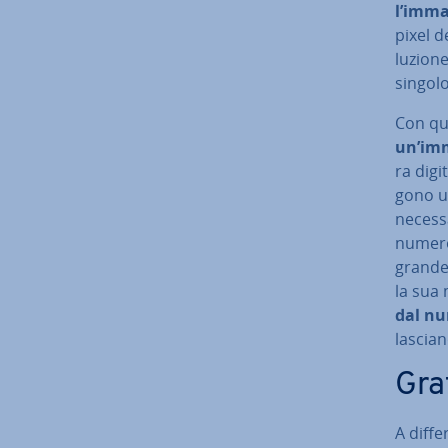
l’imm
pixel d
lu­zio­n
singol
Con que
un’imm
ra digi
go­no u
ne­ces­
numero 
grande
la sua 
dal nu
lascian
Graf
A dif­fe