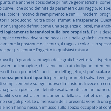
 punti, ma anche le co­sid­det­te primitive geo­me­tri­che (come 
o curve), che sono definite da parametri quali raggio, lo sp
inea, colore, motivo di riem­pi­men­to e simili. I moderni pro
tori ri­pro­du­co­no inoltre colori sfumati e tra­spa­ren­ze. Quest
i non vengono definiti come una sequenza di pixel, ma anch
ti lo­gi­ca­men­te basandosi sulle loro proprietà
. Per la de­sc
emplice cerchio, diventano ne­ces­sa­rie nelle grafiche vet­to­ria
i­va­men­te la posizione del centro, il raggio, i colori e lo spes
inee per pre­sen­ta­re l’oggetto in qualsiasi misura.
trova il più grande vantaggio delle grafiche vet­to­ria­li rispett
raster: un’immagine, che viene mostrata in­di­pen­den­te­men­t
escritti con proprietà spe­ci­fi­che dell’oggetto, si può
scalare
e senza perdita di qualità
perché i parametri salvati vengon
la­ti sem­pli­ce­men­te su ogni nuova di­men­sio­ne. Invece un cer
una grafica pixel viene definito esat­ta­men­te con un numero
tabilito, si mostra con un aumento della scala effetti, nei qua
no i singoli pixel. Le di­men­sio­ni della pre­sen­ta­zio­ne di una 
ria­le non hanno nessun influsso sullo spazio occupato al con