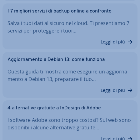
I 7 migliori servizi di backup online a confronto
Salva i tuoi dati al sicuro nel cloud. Ti pre­sen­tia­mo 7
servizi per pro­teg­ge­re i tuoi…
Leggi di più
Ag­gior­na­men­to a Debian 13: come funziona
Questa guida ti mostra come eseguire un ag­gior­na­
men­to a Debian 13, preparare il tuo…
Leggi di più
4 al­ter­na­ti­ve gratuite a InDesign di Adobe
I software Adobe sono troppo costosi? Sul web sono
di­spo­ni­bi­li alcune al­ter­na­ti­ve gratuite…
Leggi di più