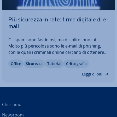
Più sicurezza in rete: firma digitale di e-
mail
Gli spam sono fa­sti­dio­si, ma di solito innocui.
Molto più pe­ri­co­lo­se sono le e-mail di phishing,
con le quali i criminali online cercano di ottenere
in­for­ma­zio­ni sensibili mediante l´uso di un
Office
Sicurezza
Tutorial
Crit­to­gra­fia
indirizzo di posta elet­tro­ni­ca ap­pa­ren­te­men­te af­fi­
da­bi­le. Queste e-mail possono…
Leggi di più
Chi siamo
Newsroom