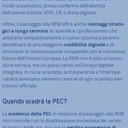
modo au­to­ma­ti­co, previa conferma dell’identità
dell’utente tramite SPID, CIE o firma digitale.
Infine, il passaggio alla REM offre anche
vantaggi stra­te­
gi­ci a lungo termine
: le aziende e i pro­fes­sio­ni­sti che
adottano tem­pe­sti­va­men­te il nuovo sistema potranno
be­ne­fi­cia­re di una maggiore
cre­di­bi­li­tà digitale
e di
strumenti di co­mu­ni­ca­zio­ne com­pa­ti­bi­li con le normative
future dell’Unione Europea. La REM non è solo un’evo­lu­
zio­ne tecnica, ma un passo verso un’Europa digitale
integrata, in cui la sicurezza, la tra­spa­ren­za e l’in­te­ro­pe­
ra­bi­li­tà diventano elementi centrali di ogni scambio elet­
tro­ni­co ufficiale.
Quando scadrà la PEC?
La
scadenza della PEC
in relazione al passaggio alla REM
non coincide con la di­sat­ti­va­zio­ne immediata dei servizi
di posta cer­ti­fi­ca­ta, ma con la
perdita pro­gres­si­va di