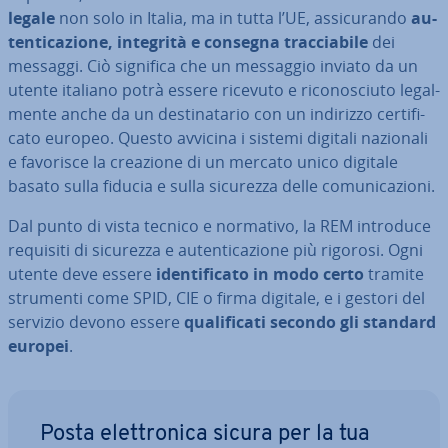
legale
non solo in Italia, ma in tutta l’UE, as­si­cu­ran­do
au­
ten­ti­ca­zio­ne, integrità e consegna trac­cia­bi­le
dei
messaggi. Ciò significa che un messaggio inviato da un
utente italiano potrà essere ricevuto e ri­co­no­sciu­to le­gal­
men­te anche da un de­sti­na­ta­rio con un indirizzo cer­ti­fi­
ca­to europeo. Questo avvicina i sistemi digitali nazionali
e favorisce la creazione di un mercato unico digitale
basato sulla fiducia e sulla sicurezza delle co­mu­ni­ca­zio­ni.
Dal punto di vista tecnico e normativo, la REM introduce
requisiti di sicurezza e au­ten­ti­ca­zio­ne più rigorosi. Ogni
utente deve essere
iden­ti­fi­ca­to in modo certo
tramite
strumenti come SPID, CIE o firma digitale, e i gestori del
servizio devono essere
qua­li­fi­ca­ti secondo gli standard
europei
.
Posta elet­tro­ni­ca sicura per la tua