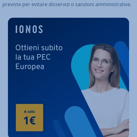
previste per evitare dis­ser­vi­zi o sanzioni am­mi­ni­stra­ti­ve.