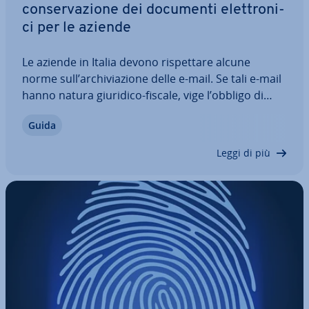
con­ser­va­zio­ne dei documenti elet­tro­ni­
ci per le aziende
Le aziende in Italia devono ri­spet­ta­re alcune
norme sull’ar­chi­via­zio­ne delle e-mail. Se tali e-mail
hanno natura giuridico-fiscale, vige l’obbligo di
con­ser­va­zio­ne dei documenti elet­tro­ni­ci (e quindi
Guida
anche delle e-mail) per un minimo di 10 anni.
Scopri qui quali e-mail devono…
Leggi di più