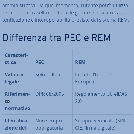
am­mi­ni­stra­ti­vi. Da quel momento, l’utente potrà uti­liz­za­
re la propria casella con tutte le garanzie di sicurezza, au­
ten­ti­ca­zio­ne e in­te­ro­pe­ra­bi­li­tà previste dal sistema REM.
Dif­fe­ren­za tra PEC e REM
Ca­rat­te­ri­
sti­ca
PEC
REM
Validità
Solo in Italia
In tutta l’Unione
legale
Europea
Ri­fe­ri­men­
DPR 68/2005
Re­go­la­men­to UE eIDAS
to
2.0
normativo
Iden­ti­fi­ca­
Non sempre
Sempre ve­ri­fi­ca­ta (SPID,
zio­ne del
ob­bli­ga­to­ria
CIE, firma digitale)