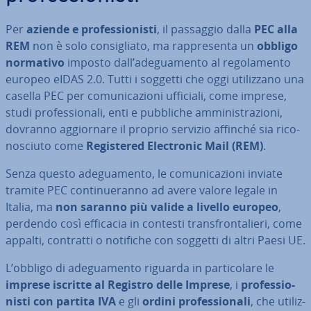
Per
aziende e pro­fes­sio­ni­sti
, il passaggio dalla
PEC alla
REM
non è solo con­si­glia­to, ma rap­pre­sen­ta un
obbligo
normativo
imposto dall’ade­gua­men­to al re­go­la­men­to
europeo eIDAS 2.0. Tutti i soggetti che oggi uti­liz­za­no una
casella PEC per co­mu­ni­ca­zio­ni ufficiali, come imprese,
studi pro­fes­sio­na­li, enti e pubbliche am­mi­ni­stra­zio­ni,
dovranno ag­gior­na­re il proprio servizio affinché sia ri­co­
no­sciu­to come
Re­gi­ste­red Elec­tro­nic Mail (REM)
.
Senza questo ade­gua­men­to, le co­mu­ni­ca­zio­ni inviate
tramite PEC con­ti­nue­ran­no ad avere valore legale in
Italia, ma
non saranno più valide a livello europeo
,
perdendo così efficacia in contesti tran­sfron­ta­lie­ri, come
appalti, contratti o notifiche con soggetti di altri Paesi UE.
L’obbligo di ade­gua­men­to riguarda in par­ti­co­la­re le
imprese iscritte al Registro delle Imprese
, i
pro­fes­sio­
ni­sti con partita IVA
e gli
ordini pro­fes­sio­na­li
, che uti­liz­