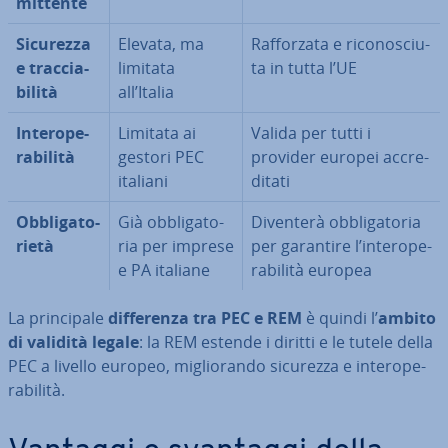
mittente
Sicurezza
Elevata, ma
Raf­for­za­ta e ri­co­no­sciu­
e trac­cia­
limitata
ta in tutta l’UE
bi­li­tà
all’Italia
In­te­ro­pe­
Limitata ai
Valida per tutti i
ra­bi­li­tà
gestori PEC
provider europei ac­cre­
italiani
di­ta­ti
Ob­bli­ga­to­
Già ob­bli­ga­to­
Diventerà ob­bli­ga­to­ria
rie­tà
ria per imprese
per garantire l’in­te­ro­pe­
e PA italiane
ra­bi­li­tà europea
La prin­ci­pa­le
dif­fe­ren­za tra PEC e REM
è quindi l’
ambito
di validità legale
: la REM estende i diritti e le tutele della
PEC a livello europeo, mi­glio­ran­do sicurezza e in­te­ro­pe­
ra­bi­li­tà.