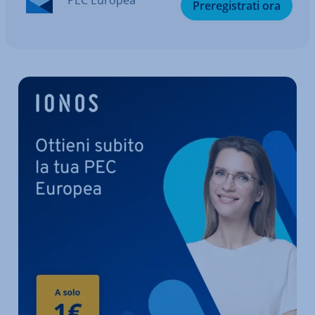
PEC Europea
Pre­re­gi­stra­ti ora