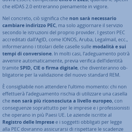
che eIDAS 2.0 en­tre­ran­no pie­na­men­te in vigore.
Nel concreto, ciò significa che
non sarà ne­ces­sa­rio
cambiare indirizzo PEC
, ma solo ag­gior­na­re il servizio
secondo le istru­zio­ni del proprio provider. I gestori PEC
ac­cre­di­ta­ti dall’AgID, come IONOS, Aruba, Legalmail, ecc.,
in­for­me­ran­no i titolari delle caselle sulle
modalità e sui
tempi di con­ver­sio­ne
. In molti casi, l’ade­gua­men­to potrà
avvenire au­to­ma­ti­ca­men­te, previa verifica dell’identità
tramite
SPID, CIE o firma digitale
, che di­ven­te­ran­no ob­
bli­ga­to­rie per la va­li­da­zio­ne del nuovo standard REM.
È con­si­glia­bi­le non attendere l’ultimo momento: chi non
ef­fet­tue­rà l’ade­gua­men­to rischia di uti­liz­za­re una casella
che
non sarà più ri­co­no­sciu­ta a livello europeo
, con
con­se­guen­ze so­prat­tut­to per le imprese e i pro­fes­sio­ni­sti
che operano in più Paesi UE. Le aziende iscritte al
Registro delle Imprese
e i soggetti obbligati per legge
alla PEC dovranno as­si­cu­rar­si di ri­spet­ta­re le scadenze