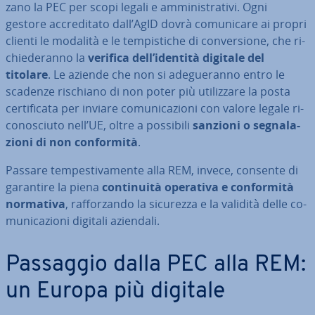
za­no la PEC per scopi legali e am­mi­ni­stra­ti­vi. Ogni
gestore ac­cre­di­ta­to dall’AgID dovrà co­mu­ni­ca­re ai propri
clienti le modalità e le tem­pi­sti­che di con­ver­sio­ne, che ri­
chie­de­ran­no la
verifica dell’identità digitale del
titolare
. Le aziende che non si ade­gue­ran­no entro le
scadenze rischiano di non poter più uti­liz­za­re la posta
cer­ti­fi­ca­ta per inviare co­mu­ni­ca­zio­ni con valore legale ri­
co­no­sciu­to nell’UE, oltre a possibili
sanzioni o se­gna­la­
zio­ni di non con­for­mi­tà
.
Passare tem­pe­sti­va­men­te alla REM, invece, consente di
garantire la piena
con­ti­nui­tà operativa e con­for­mi­tà
normativa
, raf­for­zan­do la sicurezza e la validità delle co­
mu­ni­ca­zio­ni digitali aziendali.
Passaggio dalla PEC alla REM:
un Europa più digitale