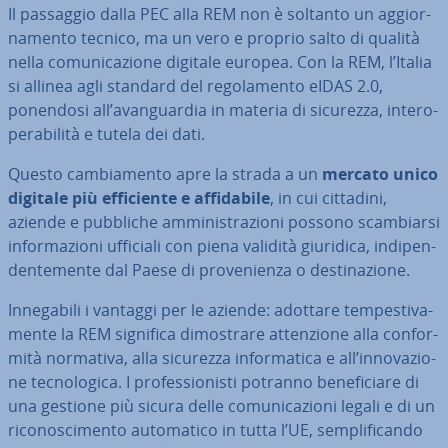
Il passaggio dalla PEC alla REM non è soltanto un ag­gior­
na­men­to tecnico, ma un vero e proprio salto di qualità
nella co­mu­ni­ca­zio­ne digitale europea. Con la REM, l’Italia
si allinea agli standard del re­go­la­men­to eIDAS 2.0,
ponendosi all’avan­guar­dia in materia di sicurezza, in­te­ro­
pe­ra­bi­li­tà e tutela dei dati.
Questo cam­bia­men­to apre la strada a un
mercato unico
digitale più ef­fi­cien­te e af­fi­da­bi­le
, in cui cittadini,
aziende e pubbliche am­mi­ni­stra­zio­ni possono scam­biar­si
in­for­ma­zio­ni ufficiali con piena validità giuridica, in­di­pen­
den­te­men­te dal Paese di pro­ve­nien­za o de­sti­na­zio­ne.
In­ne­ga­bi­li i vantaggi per le aziende: adottare tem­pe­sti­va­
men­te la REM significa di­mo­stra­re at­ten­zio­ne alla con­for­
mi­tà normativa, alla sicurezza in­for­ma­ti­ca e all’in­no­va­zio­
ne tec­no­lo­gi­ca. I pro­fes­sio­ni­sti potranno be­ne­fi­cia­re di
una gestione più sicura delle co­mu­ni­ca­zio­ni legali e di un
ri­co­no­sci­men­to au­to­ma­ti­co in tutta l’UE, sem­pli­fi­can­do