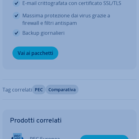
E-mail crit­to­gra­fa­ta con cer­ti­fi­ca­to SSL/TLS
Massima pro­te­zio­ne dai virus grazie a
firewall e filtri antispam
Backup gior­na­lie­ri
Vai ai pacchetti
Tag correlati
PEC
Com­pa­ra­ti­va
Vai al menu prin­ci­pa­le
Prodotti correlati