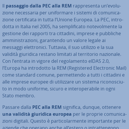
Il
passaggio dalla PEC alla REM
rap­pre­sen­ta un’evo­lu­
zio­ne ne­ces­sa­ria per uni­for­ma­re i sistemi di co­mu­ni­ca­
zio­ne cer­ti­fi­ca­ta in tutta l’Unione Europea. La PEC, in­tro­
dot­ta in Italia nel 2005, ha sem­pli­fi­ca­to no­te­vol­men­te la
gestione dei rapporti tra cittadini, imprese e pubbliche
am­mi­ni­stra­zio­ni, ga­ran­ten­do un valore legale ai
messaggi elet­tro­ni­ci. Tuttavia, il suo utilizzo e la sua
validità giuridica restano limitati al ter­ri­to­rio nazionale.
Con l’entrata in vigore del re­go­la­men­to eIDAS 2.0,
l’Europa ha in­tro­dot­to la REM (Re­gi­ste­red Elec­tro­nic Mail)
come standard comune, per­met­ten­do a tutti i cittadini e
alle imprese europee di uti­liz­za­re un sistema ri­co­no­sciu­
to in modo uniforme, sicuro e in­te­ro­pe­ra­bi­le in ogni
Stato membro.
Passare dalla
PEC alla REM
significa, dunque, ottenere
una validità giuridica europea
per le proprie co­mu­ni­ca­
zio­ni digitali. Questo è par­ti­co­lar­men­te im­por­tan­te per le
aziende che operano anche all’estero o in­trat­ten­go­no