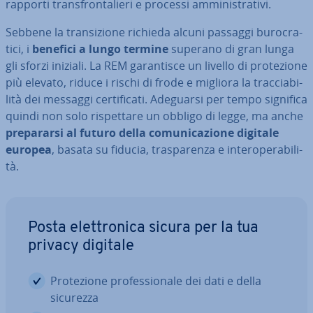
rapporti tran­sfron­ta­lie­ri e processi am­mi­ni­stra­ti­vi.
Sebbene la tran­si­zio­ne richieda alcuni passaggi bu­ro­cra­
ti­ci, i
benefici a lungo termine
superano di gran lunga
gli sforzi iniziali. La REM ga­ran­ti­sce un livello di pro­te­zio­ne
più elevato, riduce i rischi di frode e migliora la trac­cia­bi­
li­tà dei messaggi cer­ti­fi­ca­ti. Adeguarsi per tempo significa
quindi non solo ri­spet­ta­re un obbligo di legge, ma anche
pre­pa­rar­si al futuro della co­mu­ni­ca­zio­ne digitale
europea
, basata su fiducia, tra­spa­ren­za e in­te­ro­pe­ra­bi­li­
tà.
Posta elet­tro­ni­ca sicura per la tua
privacy digitale
Pro­te­zio­ne pro­fes­sio­na­le dei dati e della
sicurezza