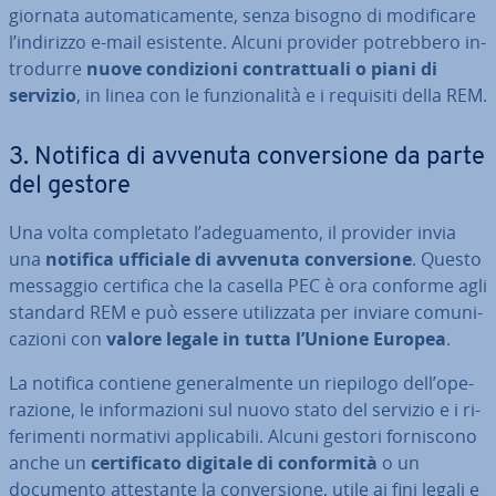
gior­na­ta au­to­ma­ti­ca­men­te, senza bisogno di mo­di­fi­ca­re
l’indirizzo e-mail esistente. Alcuni provider po­treb­be­ro in­
tro­dur­re
nuove con­di­zio­ni con­trat­tua­li o piani di
servizio
, in linea con le fun­zio­na­li­tà e i requisiti della REM.
3. Notifica di avvenuta con­ver­sio­ne da parte
del gestore
Una volta com­ple­ta­to l’ade­gua­men­to, il provider invia
una
notifica ufficiale di avvenuta con­ver­sio­ne
. Questo
messaggio certifica che la casella PEC è ora conforme agli
standard REM e può essere uti­liz­za­ta per inviare co­mu­ni­
ca­zio­ni con
valore legale in tutta l’Unione Europea
.
La notifica contiene ge­ne­ral­men­te un riepilogo dell’ope­
ra­zio­ne, le in­for­ma­zio­ni sul nuovo stato del servizio e i ri­
fe­ri­men­ti normativi ap­pli­ca­bi­li. Alcuni gestori for­ni­sco­no
anche un
cer­ti­fi­ca­to digitale di con­for­mi­tà
o un
documento at­te­stan­te la con­ver­sio­ne, utile ai fini legali e