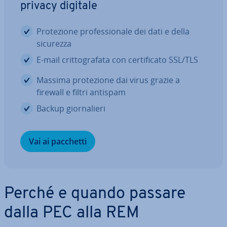
privacy digitale
Pro­te­zio­ne pro­fes­sio­na­le dei dati e della
sicurezza
E-mail crit­to­gra­fa­ta con cer­ti­fi­ca­to SSL/TLS
Massima pro­te­zio­ne dai virus grazie a
firewall e filtri antispam
Backup gior­na­lie­ri
Vai ai pacchetti
Perché e quando passare
dalla PEC alla REM