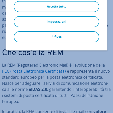
tro­nic Mail (REM). Questo nuovo sistema assicura che i
messaggi cer­ti­fi­ca­ti abbiano valore legale in tutti i Paesi
Accetta tutto
dell’UE, superando i limiti nazionali della PEC. Per
aziende, pro­fes­sio­ni­sti e pubbliche am­mi­ni­stra­zio­ni, il
impostazioni
passaggio è quindi es­sen­zia­le per con­ti­nua­re a inviare e
ricevere co­mu­ni­ca­zio­ni digitali ufficiali valide in ambito
europeo.
Rifiuta
Che cos’è la REM
La REM (Re­gi­ste­red Elec­tro­nic Mail) è l’evo­lu­zio­ne della
PEC (Posta Elet­tro­ni­ca Cer­ti­fi­ca­ta)
e rap­pre­sen­ta il nuovo
standard europeo per la posta elet­tro­ni­ca cer­ti­fi­ca­ta.
Nasce per adeguare i servizi di co­mu­ni­ca­zio­ne elet­tro­ni­
ca alle norme
eIDAS 2.0
, ga­ran­ten­do l’in­te­ro­pe­ra­bi­li­tà tra
i sistemi di posta cer­ti­fi­ca­ta di tutti i Paesi dell’Unione
Europea.
In pratica, la REM consente di inviare e-mail con
valore