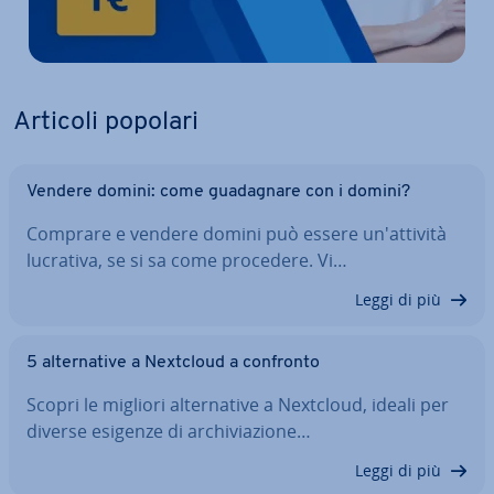
Articoli popolari
Vendere domini: come gua­da­gna­re con i domini?
Comprare e vendere domini può essere un'at­ti­vi­tà
lucrativa, se si sa come procedere. Vi…
Leggi di più
5 al­ter­na­ti­ve a Nextcloud a confronto
Scopri le migliori al­ter­na­ti­ve a Nextcloud, ideali per
diverse esigenze di ar­chi­via­zio­ne…
Leggi di più