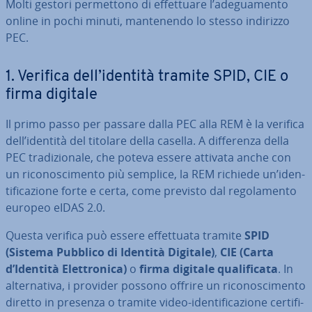
Molti gestori per­met­to­no di ef­fet­tua­re l’ade­gua­men­to
online in pochi minuti, man­te­nen­do lo stesso indirizzo
PEC.
1. Verifica dell’identità tramite SPID, CIE o
firma digitale
Il primo passo per passare dalla PEC alla REM è la verifica
dell’identità del titolare della casella. A dif­fe­ren­za della
PEC tra­di­zio­na­le, che poteva essere attivata anche con
un ri­co­no­sci­men­to più semplice, la REM richiede un’iden­
ti­fi­ca­zio­ne forte e certa, come previsto dal re­go­la­men­to
europeo eIDAS 2.0.
Questa verifica può essere ef­fet­tua­ta tramite
SPID
(Sistema Pubblico di Identità Digitale)
,
CIE (Carta
d’Identità Elet­tro­ni­ca)
o
firma digitale qua­li­fi­ca­ta
. In
al­ter­na­ti­va, i provider possono offrire un ri­co­no­sci­men­to
diretto in presenza o tramite video-iden­ti­fi­ca­zio­ne cer­ti­fi­