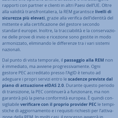
rapporti con partner e clienti in altri Paesi dell’UE. Oltre
alla validità tran­sfron­ta­lie­ra, la REM ga­ran­ti­sce
livelli di
sicurezza più elevati
, grazie alla verifica dell’identità del
mittente e alla cer­ti­fi­ca­zio­ne del gestore secondo
standard europei. Inoltre, la trac­cia­bi­li­tà e la con­ser­va­zio­
ne delle prove di invio e ricezione sono gestite in modo
ar­mo­niz­za­to, eli­mi­nan­do le dif­fe­ren­ze tra i vari sistemi
nazionali.
Dal punto di vista temporale, il
passaggio alla REM
non
è immediato, ma avviene pro­gres­si­va­men­te. Ogni
gestore PEC ac­cre­di­ta­to presso l’AgID è tenuto ad
adeguare i propri servizi entro le
scadenze previste dal
piano di at­tua­zio­ne eIDAS 2.0
. Durante questo periodo
di tran­si­zio­ne, la PEC con­ti­nue­rà a fun­zio­na­re, ma non
garantirà più la piena con­for­mi­tà europea. È quindi con­
si­glia­bi­le
ve­ri­fi­ca­re con il proprio provider PEC
le tem­pi­
sti­che di ag­gior­na­men­to e i requisiti richiesti per l’at­ti­va­
zio­ne della REM. In molti casi, il processo avverrà in