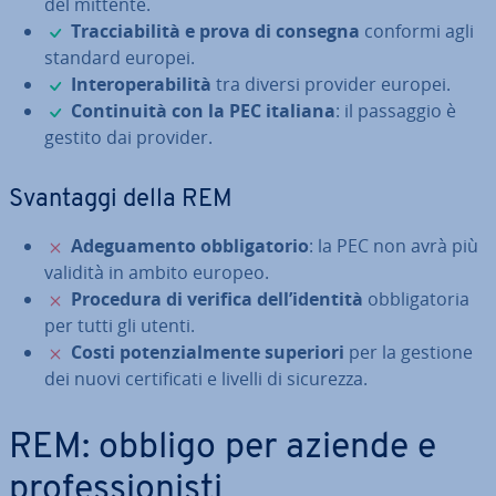
del mittente.
✓
Trac­cia­bi­li­tà e prova di consegna
conformi agli
standard europei.
✓
In­te­ro­pe­ra­bi­li­tà
tra diversi provider europei.
✓
Con­ti­nui­tà con la PEC italiana
: il passaggio è
gestito dai provider.
Svantaggi della REM
✗
Ade­gua­men­to ob­bli­ga­to­rio
: la PEC non avrà più
validità in ambito europeo.
✗
Procedura di verifica dell’identità
ob­bli­ga­to­ria
per tutti gli utenti.
✗
Costi po­ten­zial­men­te superiori
per la gestione
dei nuovi cer­ti­fi­ca­ti e livelli di sicurezza.
REM: obbligo per aziende e
pro­fes­sio­ni­sti