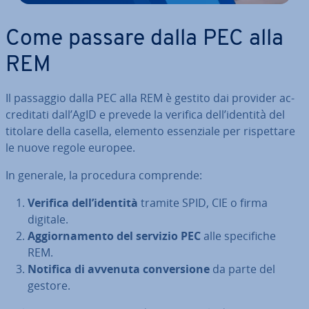
Come passare dalla PEC alla
REM
Il passaggio dalla PEC alla REM è gestito dai provider ac­
cre­di­ta­ti dall’AgID e prevede la verifica dell’identità del
titolare della casella, elemento es­sen­zia­le per ri­spet­ta­re
le nuove regole europee.
In generale, la procedura comprende:
Verifica dell’identità
tramite SPID, CIE o firma
digitale.
Ag­gior­na­men­to del servizio PEC
alle spe­ci­fi­che
REM.
Notifica di avvenuta con­ver­sio­ne
da parte del
gestore.