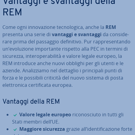
Vantaggi e svantaggi della
REM
Come ogni in­no­va­zio­ne tec­no­lo­gi­ca, anche la
REM
presenta una serie di
vantaggi e svantaggi
da con­si­de­
ra­re prima del passaggio de­fi­ni­ti­vo. Pur rap­pre­sen­tan­do
un’evo­lu­zio­ne im­por­tan­te rispetto alla PEC in termini di
sicurezza, in­te­ro­pe­ra­bi­li­tà e valore legale europeo, la
REM introduce anche nuovi obblighi per gli utenti e le
aziende. Ana­liz­zia­mo nel dettaglio i prin­ci­pa­li punti di
forza e le possibili criticità del nuovo sistema di posta
elet­tro­ni­ca cer­ti­fi­ca­ta europea.
Vantaggi della REM
✓
Valore legale europeo
ri­co­no­sciu­to in tutti gli
Stati membri dell’UE.
✓
Maggiore sicurezza
grazie all’iden­ti­fi­ca­zio­ne forte