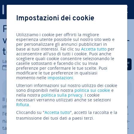
Digital Guide
Impostazioni dei cookie
Vai al contenuto prin­ci­pa­le
PEC e REM: dif­fe­ren­ze,
Utilizziamo i cookie per offrirti la migliore
vantaggi e passaggio ob­bli­ga­
esperienza utente possibile sul nostro sito web e
per personalizzare gli annunci pubblicitari in
base ai tuoi interessi. Fai clic su
Accetta tutto
per
to­rio
acconsentire all'uso di tutti i cookie. Puoi anche
scegliere quali cookie consentire selezionando le
La redazione di IONOS
Condividi via Facebook
Condividi via Twitter
Condividi via Li
caselle sottostanti e facendo clic su Invia
10 nov 2025
preferenze per confermare le tue scelte. Puoi
modificare le tue preferenze in qualsiasi
momento nelle
impostazioni
.
Ulteriori informazioni sul nostro utilizzo dei cookie
Indice
sono disponibili nella nostra
politica sui cookie
e
nella nostra
politica sulla privacy
. I cookie
Il passaggio dalla PEC alla REM segna un cam­bia­men­to
necessari verranno utilizzati anche se selezioni
Rifiuta
.
im­por­tan­te nella co­mu­ni­ca­zio­ne digitale cer­ti­fi­ca­ta. Con
Cliccando su "
Accetta tutto
", accetti la raccolta e la
l’entrata in vigore del re­go­la­men­to eIDAS 2.0, la tra­di­zio­
trasmissione dei tuoi dati a paesi terzi.
na­le Posta Elet­tro­ni­ca Cer­ti­fi­ca­ta italiana viene ag­gior­na­
ta agli standard europei, dando vita alla Re­gi­ste­red Elec­