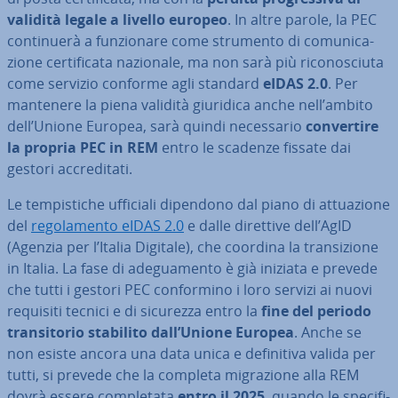
validità legale a livello europeo
. In altre parole, la PEC
con­ti­nue­rà a fun­zio­na­re come strumento di co­mu­ni­ca­
zio­ne cer­ti­fi­ca­ta nazionale, ma non sarà più ri­co­no­sciu­ta
come servizio conforme agli standard
eIDAS 2.0
. Per
mantenere la piena validità giuridica anche nell’ambito
dell’Unione Europea, sarà quindi ne­ces­sa­rio
con­ver­ti­re
la propria PEC in REM
entro le scadenze fissate dai
gestori ac­cre­di­ta­ti.
Le tem­pi­sti­che ufficiali dipendono dal piano di at­tua­zio­ne
del
re­go­la­men­to eIDAS 2.0
e dalle direttive dell’AgID
(Agenzia per l’Italia Digitale), che coordina la tran­si­zio­ne
in Italia. La fase di ade­gua­men­to è già iniziata e prevede
che tutti i gestori PEC con­for­mi­no i loro servizi ai nuovi
requisiti tecnici e di sicurezza entro la
fine del periodo
tran­si­to­rio stabilito dall’Unione Europea
. Anche se
non esiste ancora una data unica e de­fi­ni­ti­va valida per
tutti, si prevede che la completa mi­gra­zio­ne alla REM
dovrà essere com­ple­ta­ta
entro il 2025
, quando le spe­ci­fi­