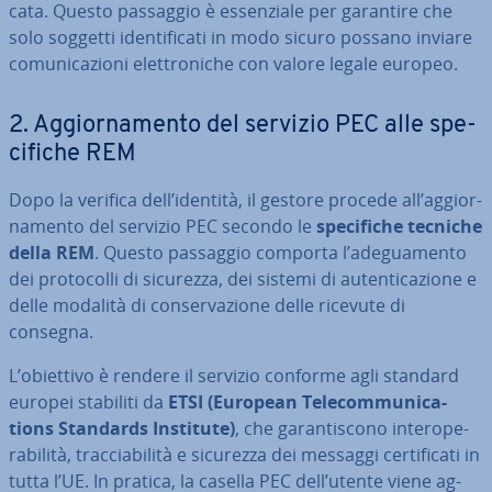
ca­ta. Questo passaggio è es­sen­zia­le per garantire che
solo soggetti iden­ti­fi­ca­ti in modo sicuro possano inviare
co­mu­ni­ca­zio­ni elet­tro­ni­che con valore legale europeo.
2. Ag­gior­na­men­to del servizio PEC alle spe­
ci­fi­che REM
Dopo la verifica dell’identità, il gestore procede all’ag­gior­
na­men­to del servizio PEC secondo le
spe­ci­fi­che tecniche
della REM
. Questo passaggio comporta l’ade­gua­men­to
dei pro­to­col­li di sicurezza, dei sistemi di au­ten­ti­ca­zio­ne e
delle modalità di con­ser­va­zio­ne delle ricevute di
consegna.
L’obiettivo è rendere il servizio conforme agli standard
europei stabiliti da
ETSI (European Te­le­com­mu­ni­ca­
tions Standards Institute)
, che ga­ran­ti­sco­no in­te­ro­pe­
ra­bi­li­tà, trac­cia­bi­li­tà e sicurezza dei messaggi cer­ti­fi­ca­ti in
tutta l’UE. In pratica, la casella PEC dell’utente viene ag­