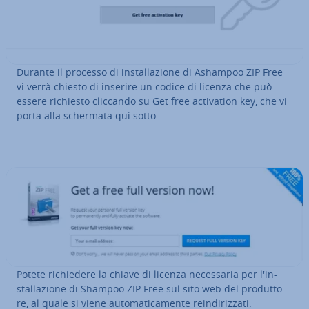
Durante il processo di in­stal­la­zio­ne di Ashampoo ZIP Free
vi verrà chiesto di inserire un codice di licenza che può
essere richiesto cliccando su Get free ac­ti­va­tion key, che vi
porta alla schermata qui sotto.
Potete ri­chie­de­re la chiave di licenza ne­ces­sa­ria per l'in­
stal­la­zio­ne di Shampoo ZIP Free sul sito web del pro­dut­to­
re, al quale si viene au­to­ma­ti­ca­men­te rein­di­riz­za­ti.