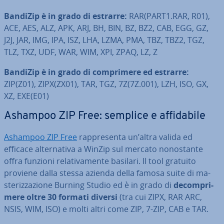
BandiZip è in grado di estrarre:
RAR(PART1.RAR, R01),
ACE, AES, ALZ, APK, ARJ, BH, BIN, BZ, BZ2, CAB, EGG, GZ,
J2J, JAR, IMG, IPA, ISZ, LHA, LZMA, PMA, TBZ, TBZ2, TGZ,
TLZ, TXZ, UDF, WAR, WIM, XPI, ZPAQ, LZ, Z
BandiZip è in grado di com­pri­me­re ed estrarre:
ZIP(Z01), ZIPX(ZX01), TAR, TGZ, 7Z(7Z.001), LZH, ISO, GX,
XZ, EXE(E01)
Ashampoo ZIP Free: semplice e af­fi­da­bi­le
Ashampoo ZIP Free
rap­pre­sen­ta un’altra valida ed
efficace al­ter­na­ti­va a WinZip sul mercato no­no­stan­te
offra funzioni re­la­ti­va­men­te basilari. Il tool gratuito
proviene dalla stessa azienda della famosa suite di ma­
ste­riz­za­zio­ne Burning Studio ed è in grado di
de­com­pri­
me­re oltre 30 formati diversi
(tra cui ZIPX, RAR ARC,
NSIS, WIM, ISO) e molti altri come ZIP, 7-ZIP, CAB e TAR.