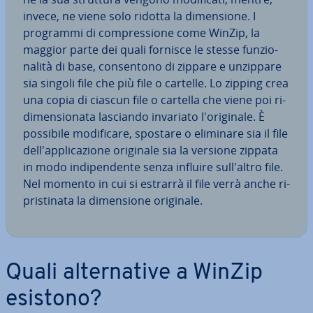
invece, ne viene solo ridotta la di­men­sio­ne. I
programmi di com­pres­sio­ne come WinZip, la
maggior parte dei quali fornisce le stesse fun­zio­
na­li­tà di base, con­sen­to­no di zippare e unzippare
sia singoli file che più file o cartelle. Lo zipping crea
una copia di ciascun file o cartella che viene poi ri­
di­men­sio­na­ta lasciando invariato l'o­ri­gi­na­le. È
possibile mo­di­fi­ca­re, spostare o eliminare sia il file
del­l'ap­pli­ca­zio­ne originale sia la versione zippata
in modo in­di­pen­den­te senza influire sul­l'al­tro file.
Nel momento in cui si estrarrà il file verrà anche ri­
pri­sti­na­ta la di­men­sio­ne originale.
Quali al­ter­na­ti­ve a WinZip
esistono?