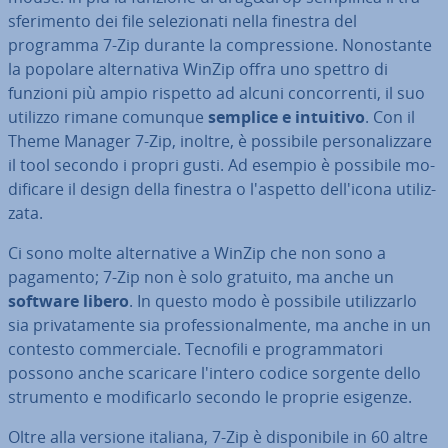
sfe­ri­men­to dei file se­le­zio­na­ti nella finestra del
programma 7-Zip durante la com­pres­sio­ne. No­no­stan­te
la popolare al­ter­na­ti­va WinZip offra uno spettro di
funzioni più ampio rispetto ad alcuni con­cor­ren­ti, il suo
utilizzo rimane comunque
semplice e intuitivo
. Con il
Theme Manager 7-Zip, inoltre, è possibile per­so­na­liz­za­re
il tool secondo i propri gusti. Ad esempio è possibile mo­
di­fi­ca­re il design della finestra o l'aspetto del­l'i­co­na uti­liz­
za­ta.
Ci sono molte al­ter­na­ti­ve a WinZip che non sono a
pagamento; 7-Zip non è solo gratuito, ma anche un
software libero
. In questo modo è possibile uti­liz­zar­lo
sia pri­va­ta­men­te sia pro­fes­sio­nal­men­te, ma anche in un
contesto com­mer­cia­le. Tecnofili e pro­gram­ma­to­ri
possono anche scaricare l'intero codice sorgente dello
strumento e mo­di­fi­car­lo secondo le proprie esigenze.
Oltre alla versione italiana, 7-Zip è di­spo­ni­bi­le in 60 altre