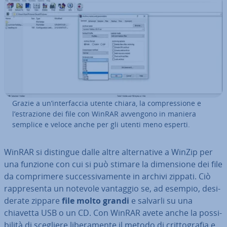
Grazie a un’in­ter­fac­cia utente chiara, la com­pres­sio­ne e
l’estra­zio­ne dei file con WinRAR avvengono in maniera
semplice e veloce anche per gli utenti meno esperti.
WinRAR si distingue dalle altre al­ter­na­ti­ve a WinZip per
una funzione con cui si può stimare la di­men­sio­ne dei file
da com­pri­me­re suc­ces­si­va­men­te in archivi zippati. Ciò
rap­pre­sen­ta un notevole vantaggio se, ad esempio, de­si­
de­ra­te zippare
file molto grandi
e salvarli su una
chiavetta USB o un CD. Con WinRAR avete anche la pos­si­
bi­li­tà di scegliere li­be­ra­men­te il metodo di crit­to­gra­fia e