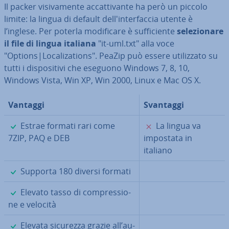
Il packer vi­si­va­men­te ac­cat­ti­van­te ha però un piccolo
limite: la lingua di default del­l'in­ter­fac­cia utente è
l’inglese. Per poterla mo­di­fi­ca­re è suf­fi­cien­te
se­le­zio­na­re
il file di lingua italiana
"it-uml.txt" alla voce
"Options|Lo­ca­li­za­tions". PeaZip può essere uti­liz­za­to su
tutti i di­spo­si­ti­vi che eseguono Windows 7, 8, 10,
Windows Vista, Win XP, Win 2000, Linux e Mac OS X.
Vantaggi
Svantaggi
✓
✗
Estrae formati rari come
La lingua va
7ZIP, PAQ e DEB
impostata in
italiano
✓
Supporta 180 diversi formati
✓
Elevato tasso di com­pres­sio­
ne e velocità
✓
Elevata sicurezza grazie all’au­