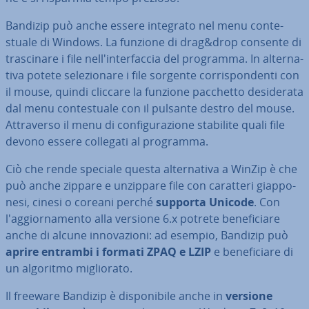
Bandizip può anche essere integrato nel menu con­te­
stua­le di Windows. La funzione di drag&drop consente di
tra­sci­na­re i file nel­l'in­ter­fac­cia del programma. In al­ter­na­
ti­va potete se­le­zio­na­re i file sorgente cor­ri­spon­den­ti con
il mouse, quindi cliccare la funzione pacchetto de­si­de­ra­ta
dal menu con­te­stua­le con il pulsante destro del mouse.
At­tra­ver­so il menu di con­fi­gu­ra­zio­ne stabilite quali file
devono essere collegati al programma.
Ciò che rende speciale questa al­ter­na­ti­va a WinZip è che
può anche zippare e unzippare file con caratteri giap­po­
ne­si, cinesi o coreani perché
supporta Unicode
. Con
l'ag­gior­na­men­to alla versione 6.x potrete be­ne­fi­cia­re
anche di alcune in­no­va­zio­ni: ad esempio, Bandizip può
aprire entrambi i formati ZPAQ e LZIP
e be­ne­fi­cia­re di
un algoritmo mi­glio­ra­to.
Il freeware Bandizip è di­spo­ni­bi­le anche in
versione