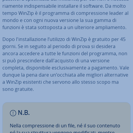
ria­men­te in­di­spen­sa­bi­le in­stal­la­re il software. Da molto
tempo WinZip è il programma di com­pres­sio­ne leader al
mondo e con ogni nuova versione la sua gamma di
funzioni è stata sot­to­po­sta a un ulteriore am­plia­men­to.
Dopo l'in­stal­la­zio­ne l’utilizzo di WinZip è gratuito per 45
giorni. Se in seguito al periodo di prova si desidera
ancora accedere a tutte le funzioni del programma, non
si può pre­scin­de­re dal­l'ac­qui­sto di una versione
completa, di­spo­ni­bi­le esclu­si­va­men­te a pagamento. Vale
dunque la pena dare un’occhiata alle migliori al­ter­na­ti­ve
a WinZip esistenti che servono allo stesso scopo ma
sono gratuite.
N.B.
Nella com­pres­sio­ne di un file, né il suo contenuto
né la sua struttura vengono mo­di­fi­ca­ti, mentre,