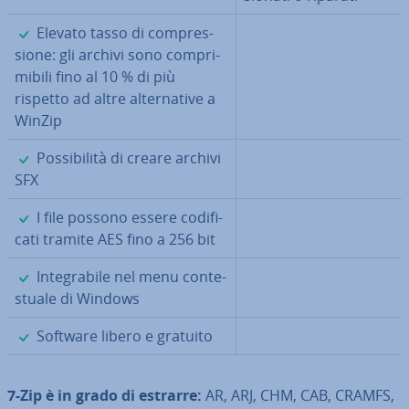
✓
Elevato tasso di com­pres­
sio­ne: gli archivi sono com­pri­
mi­bi­li fino al 10 % di più
rispetto ad altre al­ter­na­ti­ve a
WinZip
✓
Pos­si­bi­li­tà di creare archivi
SFX
✓
I file possono essere co­di­fi­
ca­ti tramite AES fino a 256 bit
✓
In­te­gra­bi­le nel menu con­te­
stua­le di Windows
✓
Software libero e gratuito
7-Zip è in grado di estrarre:
AR, ARJ, CHM, CAB, CRAMFS,