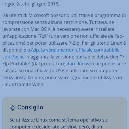
lingue (stato: giugno 2018).
Gli utenti di Microsoft possono uti­liz­za­re il programma di
com­pres­sio­ne senza alcuna re­stri­zio­ne. Tuttavia, se
lavorate con Mac OS X, è ne­ces­sa­rio avere in­stal­la­ta
un'ap­pli­ca­zio­ne "7zX" (una versione non ufficiale del­l'ap­
pli­ca­zio­ne) per poter uti­liz­za­re 7-Zip. Per gli utenti Linux è
di­spo­ni­bi­le
p7zip, la versione non ufficiale com­pa­ti­bi­le
con Posix
. In aggiunta la versione portabile del packer "7-
Zip Portable" (dal pro­dut­to­re
Rare Ideas
), che può essere
salvata su una chiavetta USB e uti­liz­za­to su computer
senza in­stal­la­zio­ne, può essere ugual­men­te uti­liz­za­ta in
Linux tramite Wine.
Consiglio
Se uti­liz­za­te Linux come sistema operativo sul
computer e de­si­de­ra­te servirvi, però, di un