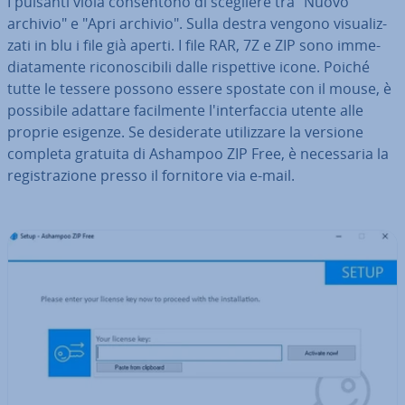
I pulsanti viola con­sen­to­no di scegliere tra "Nuovo
archivio" e "Apri archivio". Sulla destra vengono vi­sua­liz­
za­ti in blu i file già aperti. I file RAR, 7Z e ZIP sono im­me­
dia­ta­men­te ri­co­no­sci­bi­li dalle ri­spet­ti­ve icone. Poiché
tutte le tessere possono essere spostate con il mouse, è
possibile adattare fa­cil­men­te l'in­ter­fac­cia utente alle
proprie esigenze. Se de­si­de­ra­te uti­liz­za­re la versione
completa gratuita di Ashampoo ZIP Free, è ne­ces­sa­ria la
re­gi­stra­zio­ne presso il fornitore via e-mail.