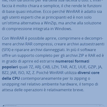
file, non da ultimo per via della sua facilità d'uso. L'in­ter­
fac­cia è molto chiara e semplice, il che rende le funzioni
di base quasi intuitive. Ecco perché WinRAR è adatto sia
agli utenti esperti che ai prin­ci­pian­ti ed è non solo
un'ottima al­ter­na­ti­va a WinZip, ma anche alla soluzione
di com­pres­sio­ne integrata in Windows.
Con WinRAR è possibile aprire, com­pri­me­re e de­com­pri­
me­re archivi RAR compressi, creare archivi au­toe­straen­ti
(SFX) e riparare archivi dan­neg­gia­ti. In più il software
offre un supporto completo per gli archivi ZIP e RAR ed è
in grado di aprire ed estrarre
numerosi formati
popolari
quali 7Z, ARJ, CAB, LZH, TAR, ACE, UUE, GZIP, JA,
BZ2, JAR, ISO, XZ, Z. Poiché WinRAR utilizza
diversi core
della CPU
con­tem­po­ra­nea­men­te per lo zipping o
unzipping nel relativo ambiente hardware, il tempo di
attesa delle ope­ra­zio­ni è re­la­ti­va­men­te breve.