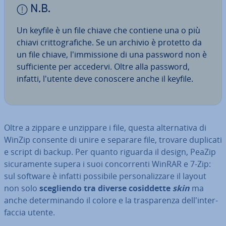
N.B.
Un keyfile è un file chiave che contiene una o più
chiavi crit­to­gra­fi­che. Se un archivio è protetto da
un file chiave, l'im­mis­sio­ne di una password non è
suf­fi­cien­te per accedervi. Oltre alla password,
infatti, l'utente deve conoscere anche il keyfile.
Oltre a zippare e unzippare i file, questa al­ter­na­ti­va di
WinZip consente di unire e separare file, trovare duplicati
e script di backup. Per quanto riguarda il design, PeaZip
si­cu­ra­men­te supera i suoi con­cor­ren­ti WinRAR e 7-Zip:
sul software è infatti possibile per­so­na­liz­za­re il layout
non solo
sce­glien­do tra diverse co­sid­det­te
skin
ma
anche de­ter­mi­nan­do il colore e la tra­spa­ren­za del­l'in­ter­
fac­cia utente.