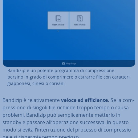
Bandizip è un potente programma di com­pres­sio­ne
persino in grado di com­pri­me­re o estrarre file con caratteri
giap­po­ne­si, cinesi o coreani.
Bandizip è re­la­ti­va­men­te
veloce ed ef­fi­cien­te.
Se la com­
pres­sio­ne di singoli file richiede troppo tempo o causa
problemi, Bandizip può sem­pli­ce­men­te metterlo in
standby e passare all’ope­ra­zio­ne suc­ces­si­va. In questo
modo si evita l’in­ter­ru­zio­ne del processo di com­pres­sio­
ne e si risparmia tempo prezioso.