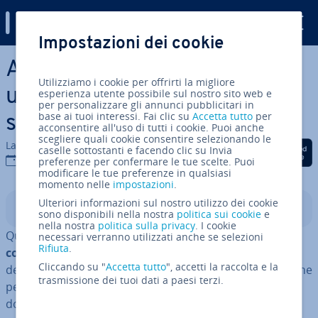
Digital Guide
Impostazioni dei cookie
Vai al contenuto prin­ci­pa­le
Al­ter­na­ti­va a WinZip cercasi:
Utilizziamo i cookie per offrirti la migliore
una pa­no­ra­mi­ca dei migliori
esperienza utente possibile sul nostro sito web e
per personalizzare gli annunci pubblicitari in
base ai tuoi interessi. Fai clic su
Accetta tutto
per
software
acconsentire all'uso di tutti i cookie. Puoi anche
scegliere quali cookie consentire selezionando le
La redazione di IONOS
Condividi via Facebook
Condividi via Twitter
Condividi via Li
caselle sottostanti e facendo clic su Invia
02 mag 2019
preferenze per confermare le tue scelte. Puoi
modificare le tue preferenze in qualsiasi
momento nelle
impostazioni
.
Ulteriori informazioni sul nostro utilizzo dei cookie
Indice
sono disponibili nella nostra
politica sui cookie
e
nella nostra
politica sulla privacy
. I cookie
Quando si tratta di
com­pri­me­re file o estrarre file
necessari verranno utilizzati anche se selezioni
Rifiuta
.
compressi
(o anche detti "zippati"), la maggior parte
Cliccando su "
Accetta tutto
", accetti la raccolta e la
delle persone opta per il programma
WinZip
, la soluzione
trasmissione dei tuoi dati a paesi terzi.
per ec­cel­len­za. Ogni volta che più file come immagini,
documenti, tracce audio o video devono essere inviati