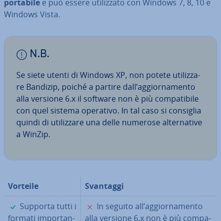
portabile
e può essere uti­liz­za­to con Windows 7, 8, 10 e
Windows Vista.
N.B.
Se siete utenti di Windows XP, non potete uti­liz­za­
re Bandizip, poiché a partire dall’ag­gior­na­men­to
alla versione 6.x il software non è più com­pa­ti­bi­le
con quel sistema operativo. In tal caso si consiglia
quindi di uti­liz­za­re una delle numerose al­ter­na­ti­ve
a WinZip.
Vorteile
Svantaggi
✓
✗
Supporta tutti i
In seguito all’ag­gior­na­men­to
formati im­por­tan­
alla versione 6.x non è più com­pa­