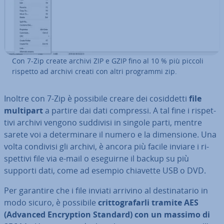
Con 7-Zip create archivi ZIP e GZIP fino al 10 % più piccoli
rispetto ad archivi creati con altri programmi zip.
Inoltre con 7-Zip è possibile creare dei co­sid­det­ti
file
multipart
a partire dai dati compressi. A tal fine i ri­spet­
ti­vi archivi vengono suddivisi in singole parti, mentre
sarete voi a de­ter­mi­na­re il numero e la di­men­sio­ne. Una
volta condivisi gli archivi, è ancora più facile inviare i ri­
spet­ti­vi file via e-mail o eseguirne il backup su più
supporti dati, come ad esempio chiavette USB o DVD.
Per garantire che i file inviati arrivino al de­sti­na­ta­rio in
modo sicuro, è possibile
crit­to­gra­far­li tramite AES
(Advanced En­cryp­tion Standard) con un massimo di