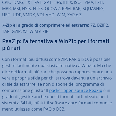
CPIO, DMG, EXT, FAT, GPT, HFS, IHEX, ISO, LZMA, LZH,
MBR, MSI, NSIS, NTFS, QCOW2, RPM, RAR, SQUASHFS,
UEFI, UDF, VMDK, VDI, VHD, WIM, XAR e Z.
7-Zip è in grado di com­pri­me­re ed estrarre:
7Z, BZIP2,
TAR, GZIP, XZ, WIM e ZIP.
PeaZip: l’al­ter­na­ti­va a WinZip per i formati
più rari
Con i formati più diffusi come ZIP, RAR o ISO, è possibile
gestire fa­cil­men­te qualsiasi al­ter­na­ti­va a WinZip. Ma che
dire dei formati più rari che possono rap­pre­sen­ta­re una
vera e propria sfida per chi si trova davanti a un archivio
di file da estrarre, se non dispone del programma di
com­pres­sio­ne giusto? Il
packer open source PeaZip
è in
grado di gestire anche questi formati: ot­ti­miz­za­to per i
sistemi a 64 bit, infatti, il software apre formati comuni e
meno uti­liz­za­ti come PAQ o DEB.