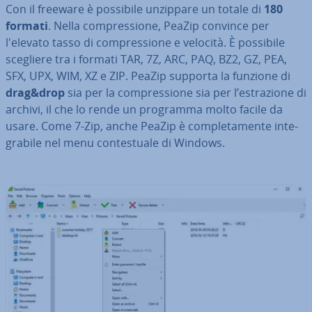
Con il freeware è possibile unzippare un totale di
180
formati
. Nella com­pres­sio­ne, PeaZip convince per
l'elevato tasso di com­pres­sio­ne e velocità. È possibile
scegliere tra i formati TAR, 7Z, ARC, PAQ, BZ2, GZ, PEA,
SFX, UPX, WIM, XZ e ZIP. PeaZip supporta la funzione di
drag&drop
sia per la com­pres­sio­ne sia per l’estra­zio­ne di
archivi, il che lo rende un programma molto facile da
usare. Come 7-Zip, anche PeaZip è com­ple­ta­men­te in­te­
gra­bi­le nel menu con­te­stua­le di Windows.