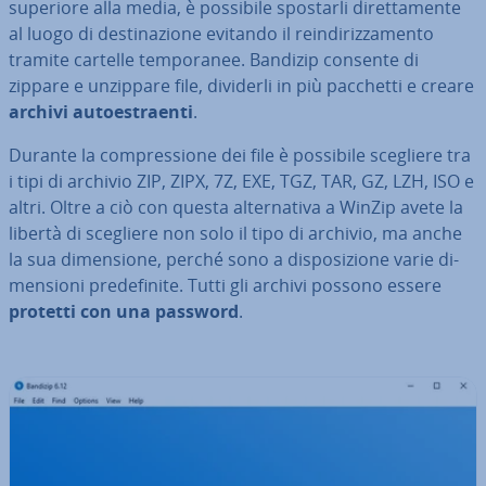
superiore alla media, è possibile spostarli di­ret­ta­men­te
al luogo di de­sti­na­zio­ne evitando il rein­di­riz­za­men­to
tramite cartelle tem­po­ra­nee. Bandizip consente di
zippare e unzippare file, dividerli in più pacchetti e creare
archivi au­toe­straen­ti
.
Durante la com­pres­sio­ne dei file è possibile scegliere tra
i tipi di archivio ZIP, ZIPX, 7Z, EXE, TGZ, TAR, GZ, LZH, ISO e
altri. Oltre a ciò con questa al­ter­na­ti­va a WinZip avete la
libertà di scegliere non solo il tipo di archivio, ma anche
la sua di­men­sio­ne, perché sono a di­spo­si­zio­ne varie di­
men­sio­ni pre­de­fi­ni­te. Tutti gli archivi possono essere
protetti con una password
.