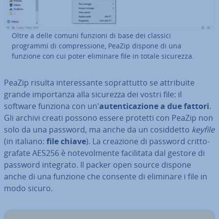
Oltre a delle comuni funzioni di base dei classici
programmi di com­pres­sio­ne, PeaZip dispone di una
funzione con cui poter eliminare file in totale sicurezza.
PeaZip risulta in­te­res­san­te so­prat­tut­to se at­tri­bui­te
grande im­por­tan­za alla sicurezza dei vostri file: il
software funziona con un'
au­ten­ti­ca­zio­ne a due fattori
.
Gli archivi creati possono essere protetti con PeaZip non
solo da una password, ma anche da un co­sid­det­to
keyfile
(in italiano:
file chiave
). La creazione di password crit­to­
gra­fa­te AES256 è no­te­vol­men­te fa­ci­li­ta­ta dal gestore di
password integrato. Il packer open source dispone
anche di una funzione che consente di eliminare i file in
modo sicuro.