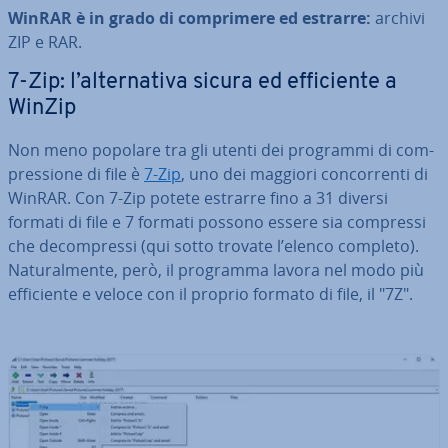
WinRAR è in grado di com­pri­me­re ed estrarre:
archivi
ZIP e RAR.
7-Zip: l’al­ter­na­ti­va sicura ed ef­fi­cien­te a
WinZip
Non meno popolare tra gli utenti dei programmi di com­
pres­sio­ne di file è
7-Zip
, uno dei maggiori con­cor­ren­ti di
WinRAR. Con 7-Zip potete estrarre fino a 31 diversi
formati di file e 7 formati possono essere sia compressi
che de­com­pres­si (qui sotto trovate l’elenco completo).
Na­tu­ral­men­te, però, il programma lavora nel modo più
ef­fi­cien­te e veloce con il proprio formato di file, il "7Z".