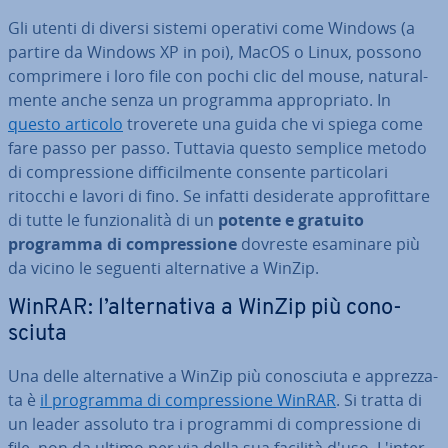
Gli utenti di diversi sistemi operativi come Windows (a
partire da Windows XP in poi), MacOS o Linux, possono
com­pri­me­re i loro file con pochi clic del mouse, na­tu­ral­
men­te anche senza un programma ap­pro­pria­to. In
questo articolo
troverete una guida che vi spiega come
fare passo per passo. Tuttavia questo semplice metodo
di com­pres­sio­ne dif­fi­cil­men­te consente par­ti­co­la­ri
ritocchi e lavori di fino. Se infatti de­si­de­ra­te ap­pro­fit­ta­re
di tutte le fun­zio­na­li­tà di un
potente e gratuito
programma di com­pres­sio­ne
dovreste esaminare più
da vicino le seguenti al­ter­na­ti­ve a WinZip.
WinRAR: l’al­ter­na­ti­va a WinZip più co­no­
sciu­ta
Una delle al­ter­na­ti­ve a WinZip più co­no­sciu­ta e ap­prez­za­
ta è
il programma di com­pres­sio­ne WinRAR
. Si tratta di
un leader assoluto tra i programmi di com­pres­sio­ne di