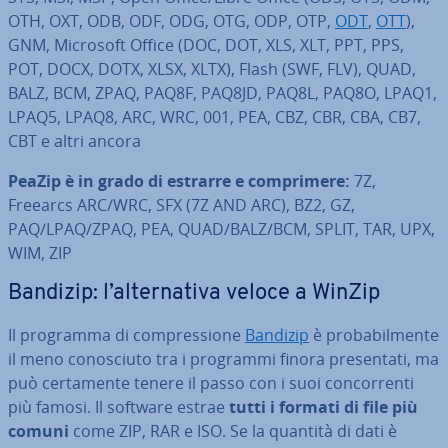
OTH, OXT, ODB, ODF, ODG, OTG, ODP, OTP,
ODT
,
OTT
),
GNM, Microsoft Office (DOC, DOT, XLS, XLT, PPT, PPS,
POT, DOCX, DOTX, XLSX, XLTX), Flash (SWF, FLV), QUAD,
BALZ, BCM, ZPAQ, PAQ8F, PAQ8JD, PAQ8L, PAQ8O, LPAQ1,
LPAQ5, LPAQ8, ARC, WRC, 001, PEA, CBZ, CBR, CBA, CB7,
CBT e altri ancora
PeaZip è in grado di estrarre e com­pri­me­re:
7Z,
Freearcs ARC/WRC, SFX (7Z AND ARC), BZ2, GZ,
PAQ/LPAQ/ZPAQ, PEA, QUAD/BALZ/BCM, SPLIT, TAR, UPX,
WIM, ZIP
Bandizip: l’al­ter­na­ti­va veloce a WinZip
Il programma di com­pres­sio­ne
Bandizip
è pro­ba­bil­men­te
il meno co­no­sciu­to tra i programmi finora pre­sen­ta­ti, ma
può cer­ta­men­te tenere il passo con i suoi con­cor­ren­ti
più famosi. Il software estrae
tutti i formati di file più
comuni
come ZIP, RAR e ISO. Se la quantità di dati è