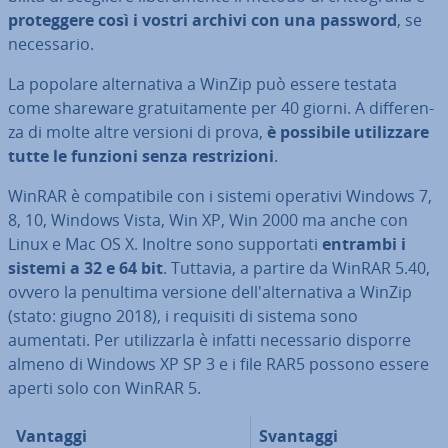
pro­teg­ge­re così i vostri archivi con una password
, se
ne­ces­sa­rio.
La popolare al­ter­na­ti­va a WinZip può essere testata
come shareware gra­tui­ta­men­te per 40 giorni. A dif­fe­ren­
za di molte altre versioni di prova,
è possibile uti­liz­za­re
tutte le funzioni senza re­stri­zio­ni
.
WinRAR è com­pa­ti­bi­le con i sistemi operativi Windows 7,
8, 10, Windows Vista, Win XP, Win 2000 ma anche con
Linux e Mac OS X. Inoltre sono sup­por­ta­ti
entrambi i
sistemi a 32 e 64 bit
. Tuttavia, a partire da WinRAR 5.40,
ovvero la penultima versione del­l'al­ter­na­ti­va a WinZip
(stato: giugno 2018), i requisiti di sistema sono
aumentati. Per uti­liz­zar­la è infatti ne­ces­sa­rio disporre
almeno di Windows XP SP 3 e i file RAR5 possono essere
aperti solo con WinRAR 5.
Vantaggi
Svantaggi