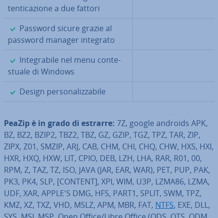
ten­ti­ca­zio­ne a due fattori
✓
Password sicure grazie al
password manager integrato
✓
In­te­gra­bi­le nel menu con­te­
stua­le di Windows
✓
Design per­so­na­liz­za­bi­le
PeaZip è in grado di estrarre:
7Z, google androids APK,
BZ, BZ2, BZIP2, TBZ2, TBZ, GZ, GZIP, TGZ, TPZ, TAR, ZIP,
ZIPX, Z01, SMZIP, ARJ, CAB, CHM, CHI, CHQ, CHW, HXS, HXI,
HXR, HXQ, HXW, LIT, CPIO, DEB, LZH, LHA, RAR, R01, 00,
RPM, Z, TAZ, TZ, ISO, JAVA (JAR, EAR, WAR), PET, PUP, PAK,
PK3, PK4, SLP, [CONTENT], XPI, WIM, U3P, LZMA86, LZMA,
UDF, XAR, APPLE'S DMG, HFS, PART1, SPLIT, SWM, TPZ,
KMZ, XZ, TXZ, VHD, MSLZ, APM, MBR, FAT,
NTFS
, EXE, DLL,
SYS, MSI, MSP, Open Office/Libre Office (ODS, OTS, ODM,