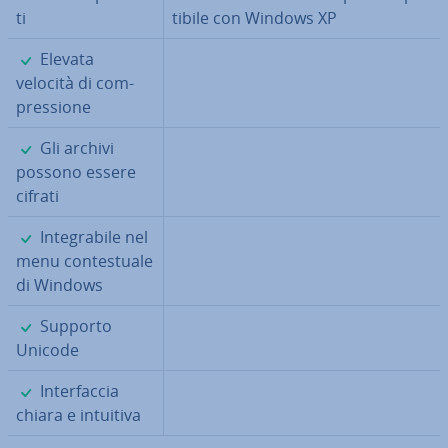
ti
ti­bi­le con Windows XP
✓
Elevata
velocità di com­
pres­sio­ne
✓
Gli archivi
possono essere
cifrati
✓
In­te­gra­bi­le nel
menu con­te­stua­le
di Windows
✓
Supporto
Unicode
✓
In­ter­fac­cia
chiara e intuitiva