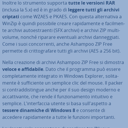
Inoltre lo strumento supporta
tutte le versioni RAR
(inclusa la 5.x) ed è in grado di
leggere tutti gli archivi
criptati
come WZAES e PKAES. Con questa al­ter­na­ti­va a
WinZip è quindi possibile creare ra­pi­da­men­te e fa­cil­men­
te archivi au­toe­straen­ti (SFX archivi) e archivi ZIP multi-
volume, nonché riparare eventuali archivi dan­neg­gia­ti.
Come i suoi con­cor­ren­ti, anche Ashampoo ZIP Free
permette di crit­to­gra­fa­re tutti gli archivi (AES a 256 bit).
Nella creazione di archivi Ashampoo ZIP Free si dimostra
veloce e af­fi­da­bi­le
. Dato che il programma può essere
com­ple­ta­men­te integrato in Windows Explorer, so­li­ta­
men­te è suf­fi­cien­te un semplice clic del mouse. Il packer
si con­trad­di­stin­gue anche per il suo design moderno e
ac­cat­ti­van­te, che rende il fun­zio­na­men­to intuitivo e
semplice. L'in­ter­fac­cia utente si basa sul­l'a­spet­to a
tessere dinamiche di Windows 8
e consente di
accedere ra­pi­da­men­te a tutte le funzioni im­por­tan­ti.