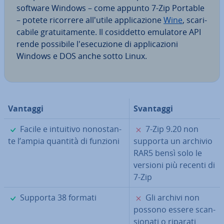
software Windows – come appunto 7-Zip Portable
– potete ricorrere all'utile ap­pli­ca­zio­ne
Wine
, sca­ri­
ca­bi­le gra­tui­ta­men­te. Il co­sid­det­to emulatore API
rende possibile l'e­se­cu­zio­ne di ap­pli­ca­zio­ni
Windows e DOS anche sotto Linux.
Vantaggi
Svantaggi
✓
✗
Facile e intuitivo no­no­stan­
7-Zip 9.20 non
te l’ampia quantità di funzioni
supporta un archivio
RAR5 bensì solo le
versioni più recenti di
7-Zip
✓
✗
Supporta 38 formati
Gli archivi non
possono essere scan­
sio­na­ti o riparati