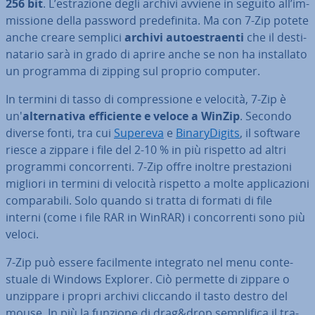
256 bit
. L’estra­zio­ne degli archivi avviene in seguito all’im­
mis­sio­ne della password pre­de­fi­ni­ta. Ma con 7-Zip potete
anche creare semplici
archivi au­toe­straen­ti
che il de­sti­
na­ta­rio sarà in grado di aprire anche se non ha in­stal­la­to
un programma di zipping sul proprio computer.
In termini di tasso di com­pres­sio­ne e velocità, 7-Zip è
un'
al­ter­na­ti­va ef­fi­cien­te e veloce a WinZip
. Secondo
diverse fonti, tra cui
Supereva
e
Bi­na­ry­Di­gi­ts
, il software
riesce a zippare i file del 2-10 % in più rispetto ad altri
programmi con­cor­ren­ti. 7-Zip offre inoltre pre­sta­zio­ni
migliori in termini di velocità rispetto a molte ap­pli­ca­zio­ni
com­pa­ra­bi­li. Solo quando si tratta di formati di file
interni (come i file RAR in WinRAR) i con­cor­ren­ti sono più
veloci.
7-Zip può essere fa­cil­men­te integrato nel menu con­te­
stua­le di Windows Explorer. Ciò permette di zippare o
unzippare i propri archivi cliccando il tasto destro del
mouse. In più la funzione di drag&drop sem­pli­fi­ca il tra­