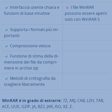
✓
✗
In­ter­fac­cia utente chiara e
I file WinRAR
funzioni di base intuitive
possono essere aperti
solo con WinRAR 5
✓
Supporta i formati più im­
por­tan­ti
✓
Com­pres­sio­ne veloce
✓
Funzione di stima della di­
men­sio­ne dei file da com­pri­
me­re in archivi zip
✓
Metodi di crit­to­gra­fia da
scegliere li­be­ra­men­te
WinRAR
è in grado di estrarre
:
7Z, ARJ, CAB, LZH, TAR,
ACE, UUE, GZIP, JA, BZ2, JAR, ISO, XZ, Z.