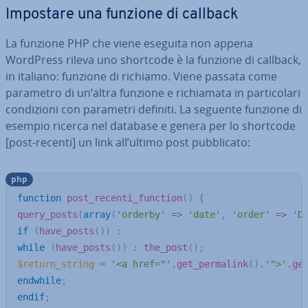
Impostare una funzione di callback
La funzione PHP che viene eseguita non appena
WordPress rileva uno shortcode è la funzione di callback,
in italiano: funzione di richiamo. Viene passata come
parametro di un’altra funzione e ri­chia­ma­ta in par­ti­co­la­ri
con­di­zio­ni con parametri definiti. La seguente funzione di
esempio ricerca nel database e genera per lo shortcode
[post-recenti] un link all’ultimo post pub­bli­ca­to:
php
function
post_recenti_function
(
)
{
query_posts
(
array
(
'orderby'
=>
'date'
,
'order'
=>
'D
if
(
have_posts
(
)
)
:
while
(
have_posts
(
)
)
:
the_post
(
)
;
$return_string
=
'<a href="'
.
get_permalink
(
)
.
'">'
.
ge
endwhile
;
endif
;