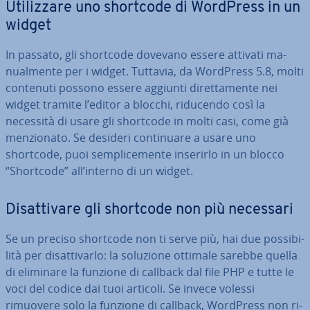
Uti­liz­za­re uno shortcode di WordPress in un
widget
In passato, gli shortcode dovevano essere attivati ma­
nual­men­te per i widget. Tuttavia, da WordPress 5.8, molti
contenuti possono essere aggiunti di­ret­ta­men­te nei
widget tramite l’editor a blocchi, riducendo così la
necessità di usare gli shortcode in molti casi, come già
men­zio­na­to. Se desideri con­ti­nua­re a usare uno
shortcode, puoi sem­pli­ce­men­te inserirlo in un blocco
“Shortcode” all’interno di un widget.
Di­sat­ti­va­re gli shortcode non più necessari
Se un preciso shortcode non ti serve più, hai due pos­si­bi­
li­tà per di­sat­ti­var­lo: la soluzione ottimale sarebbe quella
di eliminare la funzione di callback dal file PHP e tutte le
voci del codice dai tuoi articoli. Se invece volessi
rimuovere solo la funzione di callback, WordPress non ri­