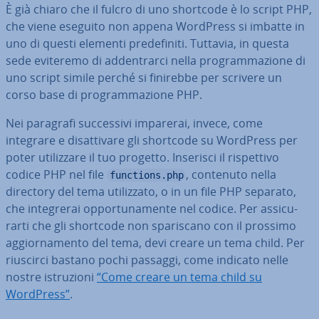
È già chiaro che il fulcro di uno shortcode è lo script PHP,
che viene eseguito non appena WordPress si imbatte in
uno di questi elementi pre­de­fi­ni­ti. Tuttavia, in questa
sede eviteremo di ad­den­trar­ci nella pro­gram­ma­zio­ne di
uno script simile perché si finirebbe per scrivere un
corso base di pro­gram­ma­zio­ne PHP.
Nei paragrafi suc­ces­si­vi imparerai, invece, come
integrare e di­sat­ti­va­re gli shortcode su WordPress per
poter uti­liz­za­re il tuo progetto. Inserisci il ri­spet­ti­vo
codice PHP nel file
, contenuto nella
functions.php
directory del tema uti­liz­za­to, o in un file PHP separato,
che in­te­gre­rai op­por­tu­na­men­te nel codice. Per as­si­cu­
rar­ti che gli shortcode non spa­ri­sca­no con il prossimo
ag­gior­na­men­to del tema, devi creare un tema child. Per
riuscirci bastano pochi passaggi, come indicato nelle
nostre istru­zio­ni
“Come creare un tema child su
WordPress”
.