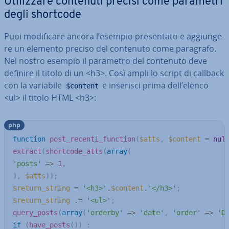
Uti­liz­za­re contenuti precisi come parametri
degli shortcode
Puoi mo­di­fi­ca­re ancora l’esempio pre­sen­ta­to e ag­giun­ge­
re un elemento preciso del contenuto come paragrafo.
Nel nostro esempio il parametro del contenuto deve
definire il titolo di un <h3>. Così ampli lo script di callback
con la variabile
e inserisci prima dell’elenco
$content
<ul> il titolo HTML <h3>:
php
function
post_recenti_function
(
$atts
,
$content
=
nul
extract
(
shortcode_atts
(
array
(
'posts'
=>
1
,
)
,
$atts
)
)
;
$return_string
=
'<h3>'
.
$content
.
'</h3>'
;
$return_string
.=
'<ul>'
;
query_posts
(
array
(
'orderby'
=>
'date'
,
'order'
=>
'D
if
(
have_posts
(
)
)
: