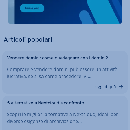
Articoli popolari
Vendere domini: come gua­da­gna­re con i domini?
Comprare e vendere domini può essere un'at­ti­vi­tà
lucrativa, se si sa come procedere. Vi…
Leggi di più
5 al­ter­na­ti­ve a Nextcloud a confronto
Scopri le migliori al­ter­na­ti­ve a Nextcloud, ideali per
diverse esigenze di ar­chi­via­zio­ne…