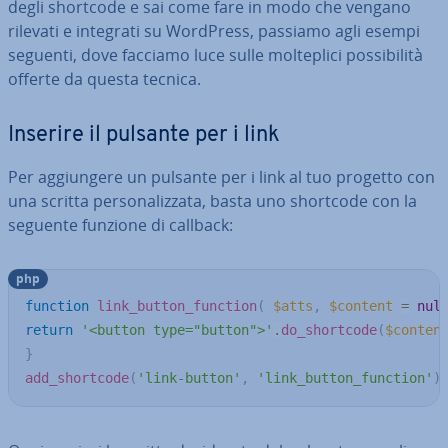
degli shortcode e sai come fare in modo che vengano
rilevati e integrati su WordPress, passiamo agli esempi
seguenti, dove facciamo luce sulle mol­te­pli­ci pos­si­bi­li­tà
offerte da questa tecnica.
Inserire il pulsante per i link
Per ag­giun­ge­re un pulsante per i link al tuo progetto con
una scritta per­so­na­liz­za­ta, basta uno shortcode con la
seguente funzione di callback:
php
function
link_button_function
(
$atts
,
$content
=
nul
return
'<button type="button">'
.
do_shortcode
(
$conten
}
add_shortcode
(
'link-button'
,
'link_button_function'
)