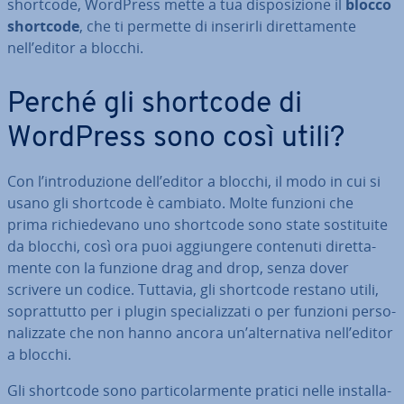
shortcode, WordPress mette a tua di­spo­si­zio­ne il
blocco
shortcode
, che ti permette di inserirli di­ret­ta­men­te
nell’editor a blocchi.
Perché gli shortcode di
WordPress sono così utili?
Con l’in­tro­du­zio­ne dell’editor a blocchi, il modo in cui si
usano gli shortcode è cambiato. Molte funzioni che
prima ri­chie­de­va­no uno shortcode sono state so­sti­tui­te
da blocchi, così ora puoi ag­giun­ge­re contenuti di­ret­ta­
men­te con la funzione drag and drop, senza dover
scrivere un codice. Tuttavia, gli shortcode restano utili,
so­prat­tut­to per i plugin spe­cia­liz­za­ti o per funzioni per­so­
na­liz­za­te che non hanno ancora un’al­ter­na­ti­va nell’editor
a blocchi.
Gli shortcode sono par­ti­co­lar­men­te pratici nelle in­stal­la­