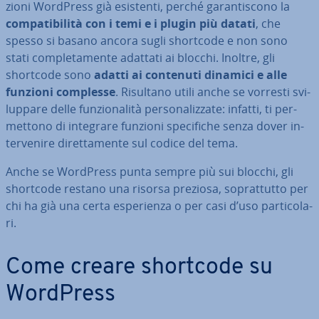
zio­ni WordPress già esistenti, perché ga­ran­ti­sco­no la
com­pa­ti­bi­li­tà con i temi e i plugin più datati
, che
spesso si basano ancora sugli shortcode e non sono
stati com­ple­ta­men­te adattati ai blocchi. Inoltre, gli
shortcode sono
adatti ai contenuti dinamici e alle
funzioni complesse
. Risultano utili anche se vorresti svi­
lup­pa­re delle fun­zio­na­li­tà per­so­na­liz­za­te: infatti, ti per­
met­to­no di integrare funzioni spe­ci­fi­che senza dover in­
ter­ve­ni­re di­ret­ta­men­te sul codice del tema.
Anche se WordPress punta sempre più sui blocchi, gli
shortcode restano una risorsa preziosa, so­prat­tut­to per
chi ha già una certa espe­rien­za o per casi d’uso par­ti­co­la­
ri.
Come creare shortcode su
WordPress