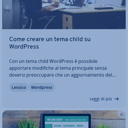
Come creare un tema child su
WordPress
Con un tema child WordPress è possibile
apportare modifiche al tema prin­ci­pa­le senza
doversi pre­oc­cu­pa­re che un ag­gior­na­men­to del
tema li so­vra­scri­va. Un tema child WordPress è
Lessico
Wordpress
molto utile so­prat­tut­to quando dovete ef­fet­tua­re
im­por­tan­ti adat­ta­men­ti nel CSS o mo­di­fi­ca­re la…
Leggi di più