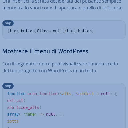
Ora inserisci la scritta de­si­de­ra­ta del pulsante sem­pli­ce­
men­te tra lo shortcode di apertura e quello di chiusura:
php
[
link
-
button
]
Clicca qui
!
[
/
link
-
button
]
Mostrare il menu di WordPress
Con il seguente codice puoi vi­sua­liz­za­re il menu scelto
del tuo progetto con WordPress in un testo:
php
function
menu_function
(
$atts
,
$content
=
null
)
{
extract
(
shortcode_atts
(
array
(
'name'
=>
null
,
)
,
$atts