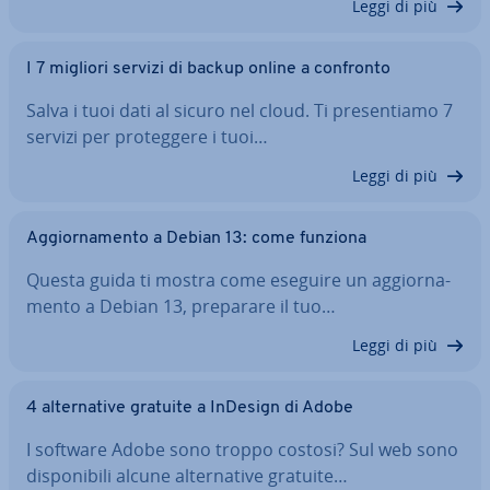
Leggi di più
I 7 migliori servizi di backup online a confronto
Salva i tuoi dati al sicuro nel cloud. Ti pre­sen­tia­mo 7
servizi per pro­teg­ge­re i tuoi…
Leggi di più
Ag­gior­na­men­to a Debian 13: come funziona
Questa guida ti mostra come eseguire un ag­gior­na­
men­to a Debian 13, preparare il tuo…
Leggi di più
4 al­ter­na­ti­ve gratuite a InDesign di Adobe
I software Adobe sono troppo costosi? Sul web sono
di­spo­ni­bi­li alcune al­ter­na­ti­ve gratuite…