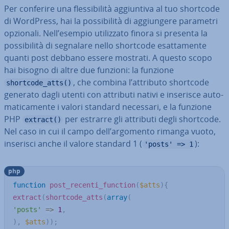
Per conferire una fles­si­bi­li­tà ag­giun­ti­va al tuo shortcode
di WordPress, hai la pos­si­bi­li­tà di ag­giun­ge­re parametri
opzionali. Nell’esempio uti­liz­za­to finora si presenta la
pos­si­bi­li­tà di segnalare nello shortcode esat­ta­men­te
quanti post debbano essere mostrati. A questo scopo
hai bisogno di altre due funzioni: la funzione
, che combina l’attributo shortcode
shortcode_atts()
generato dagli utenti con attributi nativi e inserisce au­to­
ma­ti­ca­men­te i valori standard necessari, e la funzione
PHP
per estrarre gli attributi degli shortcode.
extract()
Nel caso in cui il campo dell’argomento rimanga vuoto,
inserisci anche il valore standard 1 (
):
'posts' => 1
php
function
post_recenti_function
(
$atts
)
{
extract
(
shortcode_atts
(
array
(
'posts'
=>
1
,
)
,
$atts
)
)
;