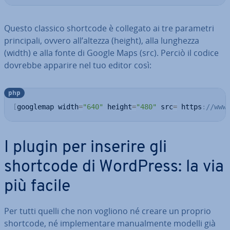
Questo classico shortcode è collegato ai tre parametri
prin­ci­pa­li, ovvero all’altezza (height), alla lunghezza
(width) e alla fonte di Google Maps (src). Perciò il codice
dovrebbe apparire nel tuo editor così:
php
[
googlemap width
=
"640"
 height
=
"480"
 src
=
 https
:
//www
I plugin per inserire gli
shortcode di WordPress: la via
più facile
Per tutti quelli che non vogliono né creare un proprio
shortcode, né im­ple­men­ta­re ma­nual­men­te modelli già