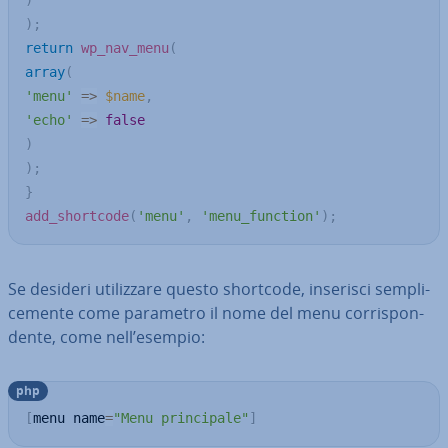
)
)
;
return
wp_nav_menu
(
array
(
'menu'
=>
$name
,
'echo'
=>
false
)
)
;
}
add_shortcode
(
'menu'
,
'menu_function'
)
;
Se desideri uti­liz­za­re questo shortcode, inserisci sem­pli­
ce­men­te come parametro il nome del menu cor­ri­spon­
den­te, come nell’esempio:
php
[
menu name
=
"Menu principale"
]