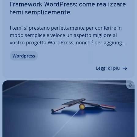
Framework WordPress: come rea­liz­za­re
temi sem­pli­ce­men­te
I temi si prestano per­fet­ta­men­te per conferire in
modo semplice e veloce un aspetto migliore al
vostro progetto WordPress, nonché per ag­giun­ge­
re fun­zio­na­li­tà speciali. Soltanto raramente avrete
Wordpress
bisogno di co­no­scen­ze ap­pro­fon­di­te di pro­gram­
ma­zio­ne. Molti modelli di layout a…
Leggi di più