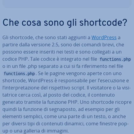
Che cosa sono gli shortcode?
Gli shortcode, che sono stati aggiunti a
WordPress
a
partire dalla versione 2.5, sono dei comandi brevi, che
possono essere inseriti nei testi e sono collegati a un
codice PHP. Tale codice è integrato nel file
functions.php
o in un file .php separato a cui si fa ri­fe­ri­men­to nel file
. Se le pagine vengono aperte con uno
functions.php
shortcode, WordPress è re­spon­sa­bi­le per l’ese­cu­zio­ne e
l’in­ter­pre­ta­zio­ne del ri­spet­ti­vo script. Il vi­si­ta­to­re o la vi­si­
ta­tri­ce cerca così, al posto del codice, il contenuto
generato tramite la funzione PHP. Uno shortcode ricopre
quindi la funzione di se­gna­po­sto, ad esempio per gli
elementi semplici, come una parte di un testo, o anche
per diversi tipi di contenuti dinamici, come finestre pop-
up o una galleria di immagini.