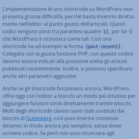
L’im­ple­men­ta­zio­ne di uno shortcode su WordPress non
presenta grosse dif­fi­col­tà, perché basta inserirlo di­ret­ta­
men­te nell’editor al punto giusto dell’articolo. Questi
codici vengono posti tra parantesi quadre
, per far sì
[]
che WordPress li riconosca come tali. Così uno
shortcode ha ad esempio la forma
.
[post-recenti]
Collegato con la giusta funzione PHP, con questo codice
devono essere indicati alla posizione scelta gli articoli
pub­bli­ca­ti re­cen­te­men­te. Inoltre, si possono spe­ci­fi­ca­re
anche altri parametri ag­giun­ti­vi.
Anche se gli shortcode fun­zio­na­no ancora, WordPress
offre oggi con l’editor a blocchi un modo più intuitivo per
ag­giun­ge­re funzioni simili di­ret­ta­men­te tramite blocchi.
Molti degli shortcode classici sono stati so­sti­tui­ti dai
blocchi di
Gutenberg
, così puoi inserire contenuti
dinamici in modo ancora più semplice, senza dover
scrivere codice. Se però non vuoi ri­nun­cia­re agli