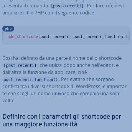
presenta il comando
. Per fare ciò, devi
[post-recenti]
ampliare il file PHP con il seguente codice:
php
add_shortcode
(
post
-
recenti
,
 post_recenti_function'
)
;
Così hai definito da una parte il nome dello shortcode
, che utilizzi dopo anche nell’editor, e
[post-recenti]
dall’altra la funzione da applicare, cioè
. Per evitare che sorgano
post_recenti_function()
conflitti tra i diversi shortcode di WordPress, è im­por­tan­
te che scegli un nome univoco che compaia una sola
volta.
Definire con i parametri gli shortcode per
una maggiore fun­zio­na­li­tà