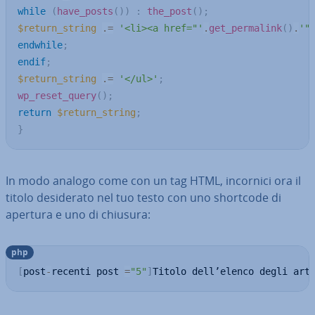
while
(
have_posts
(
)
)
:
the_post
(
)
;
$return_string
.=
'<li><a href="'
.
get_permalink
(
)
.
'"
endwhile
;
endif
;
$return_string
.=
'</ul>'
;
wp_reset_query
(
)
;
return
$return_string
;
}
In modo analogo come con un tag HTML, incornici ora il
titolo de­si­de­ra­to nel tuo testo con uno shortcode di
apertura e uno di chiusura:
php
[
post
-
recenti post 
=
"5"
]
Titolo dell’elenco degli art