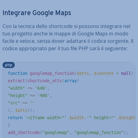
Integrare Google Maps
Con la tecnica dello shortcode si possono integrare nel
tuo progetto anche le mappe di Google Maps in modo
facile e veloce, senza dover adattare il codice sorgente. Il
codice ap­pro­pria­to per il tuo file PHP sarà il seguente:
php
function
googlemap_function
(
$atts
,
$content
=
null
)
extract
(
shortcode_atts
(
array
(
"width"
=>
'640'
,
"height"
=>
'480'
,
"src"
=>
''
)
,
$atts
)
)
;
return
'<iframe width="'
.
$width
.
'" height="'
.
$height
}
add_shortcode
(
"googlemap"
,
"googlemap_function"
)
;