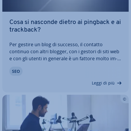
Cosa si nasconde dietro ai pingback e ai
trackback?
Per gestire un blog di successo, il contatto
continuo con altri blogger, con i gestori di siti web
e con gli utenti in generale è un fattore molto im­
por­tan­te. Ad esempio, reagendo con un proprio
SEO
articolo ai post di altri blogger, si ottengono non
solo nuovi lettori ma anche un…
Leggi di più