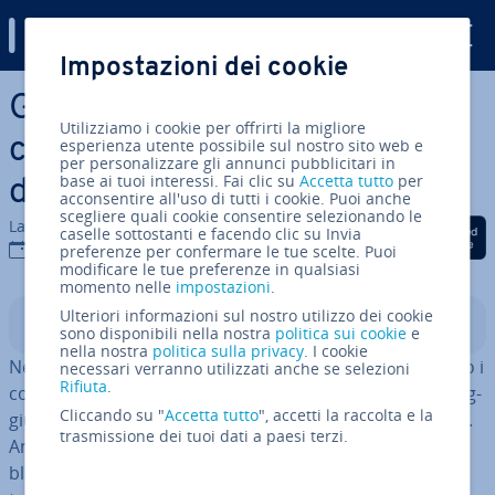
Digital Guide
Impostazioni dei cookie
Vai al contenuto prin­ci­pa­le
Gli shortcode di WordPress:
Utilizziamo i cookie per offrirti la migliore
come inserire elementi
esperienza utente possibile sul nostro sito web e
per personalizzare gli annunci pubblicitari in
base ai tuoi interessi. Fai clic su
Accetta tutto
per
dinamici al tuo progetto
acconsentire all'uso di tutti i cookie. Puoi anche
scegliere quali cookie consentire selezionando le
La redazione di IONOS
Condividi via Facebook
Condividi via Twitter
Condividi via Li
caselle sottostanti e facendo clic su Invia
04 dic 2025
preferenze per confermare le tue scelte. Puoi
modificare le tue preferenze in qualsiasi
momento nelle
impostazioni
.
Ulteriori informazioni sul nostro utilizzo dei cookie
Indice
sono disponibili nella nostra
politica sui cookie
e
nella nostra
politica sulla privacy
. I cookie
Nel 2008, il team di sviluppo di WordPress ha in­tro­dot­to i
necessari verranno utilizzati anche se selezioni
Rifiuta
.
co­sid­det­ti shortcode: una funzione che ti permette di ag­
Cliccando su "
Accetta tutto
", accetti la raccolta e la
giun­ge­re fa­cil­men­te elementi dinamici ai tuoi contenuti.
trasmissione dei tuoi dati a paesi terzi.
Anche se dalla versione 5.0 il CMS utilizza l’editor a
blocchi Gutenberg, che offre molte fun­zio­na­li­tà un