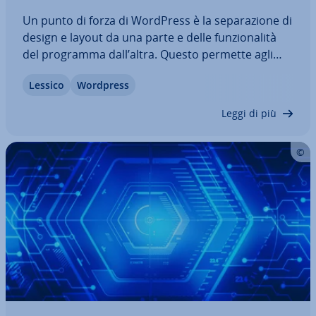
Un punto di forza di WordPress è la se­pa­ra­zio­ne di
design e layout da una parte e delle fun­zio­na­li­tà
del programma dall’altra. Questo permette agli
utenti di adattare la vi­sua­liz­za­zio­ne dei contenuti
Lessico
Wordpress
di un sito con i temi, senza dover in­ter­ve­ni­re nel
codice del software vero…
Leggi di più