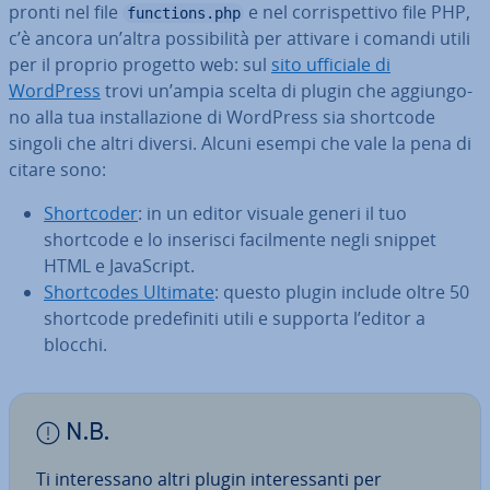
pronti nel file
e nel cor­ri­spet­ti­vo file PHP,
functions.php
c’è ancora un’altra pos­si­bi­li­tà per attivare i comandi utili
per il proprio progetto web: sul
sito ufficiale di
WordPress
trovi un’ampia scelta di plugin che ag­giun­go­
no alla tua in­stal­la­zio­ne di WordPress sia shortcode
singoli che altri diversi. Alcuni esempi che vale la pena di
citare sono:
Short­co­der
: in un editor visuale generi il tuo
shortcode e lo inserisci fa­cil­men­te negli snippet
HTML e Ja­va­Script.
Short­co­des Ultimate
: questo plugin include oltre 50
shortcode pre­de­fi­ni­ti utili e supporta l’editor a
blocchi.
N.B.
Ti in­te­res­sa­no altri plugin in­te­res­san­ti per