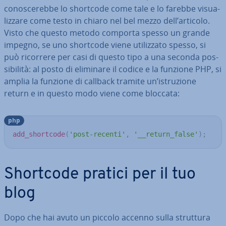
co­no­sce­reb­be lo shortcode come tale e lo farebbe vi­sua­
liz­za­re come testo in chiaro nel bel mezzo dell’articolo.
Visto che questo metodo comporta spesso un grande
impegno, se uno shortcode viene uti­liz­za­to spesso, si
può ricorrere per casi di questo tipo a una seconda pos­
si­bi­li­tà: al posto di eliminare il codice e la funzione PHP, si
amplia la funzione di callback tramite un’istru­zio­ne
return e in questo modo viene come bloccata:
php
add_shortcode
(
'post-recenti'
,
'__return_false'
)
;
Shortcode pratici per il tuo
blog
Dopo che hai avuto un piccolo accenno sulla struttura