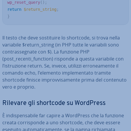
wp_reset_query
(
)
;
return
$return_string
;
}
Il testo che deve so­sti­tui­re lo shortcode, si trova nella
variabile $return_string (in PHP tutte le variabili sono
con­tras­se­gna­te con $). La funzione PHP
(post_recenti_function) risponde a questa variabile con
l’istru­zio­ne return. Se, invece, utilizzi er­ro­nea­men­te il
comando echo, l’elemento im­ple­men­ta­to tramite
shortcode finisce im­prov­vi­sa­men­te prima del contenuto
vero e proprio.
Rilevare gli shortcode su WordPress
È in­di­spen­sa­bi­le far capire a WordPress che la funzione
creata cor­ri­spon­de a uno shortcode, che deve essere
eseguito au­to­ma­ti­ca­men­te, se la pagina ri­chia­ma­ta