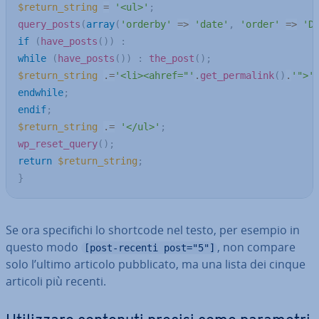
$return_string
=
'<ul>'
;
query_posts
(
array
(
'orderby'
=>
'date'
,
'order'
=>
'D
if
(
have_posts
(
)
)
:
while
(
have_posts
(
)
)
:
the_post
(
)
;
$return_string
.=
'<li><ahref="'
.
get_permalink
(
)
.
'">'
endwhile
;
endif
;
$return_string
.=
'</ul>'
;
wp_reset_query
(
)
;
return
$return_string
;
}
Se ora spe­ci­fi­chi lo shortcode nel testo, per esempio in
questo modo
, non compare
[post-recenti post="5"]
solo l’ultimo articolo pub­bli­ca­to, ma una lista dei cinque
articoli più recenti.