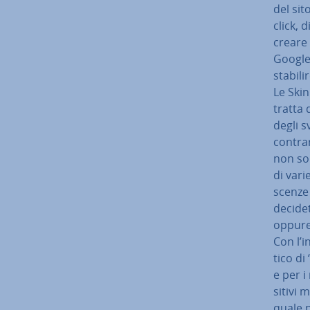
del sit
click, 
creare
Google
stabili
Le Skin
tratta 
degli sv
contrar
non son
di vari
scen­ze
decidet
oppure
Con l’i
ti­co di
e per i
si­ti­vi
quale p