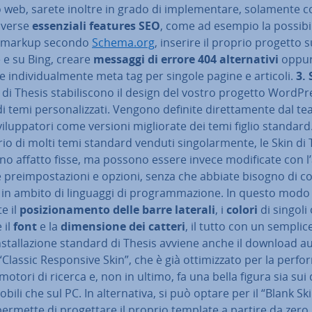
o web, sarete inoltre in grado di im­ple­men­ta­re, solamente 
diverse
es­sen­zia­li features SEO
, come ad esempio la pos­si­bi­l
 markup secondo
Schema.org
, inserire il proprio progetto s
 e su Bing, creare
messaggi di errore 404 al­ter­na­ti­vi
oppu
re in­di­vi­dual­men­te meta tag per singole pagine e articoli.
3. 
 di Thesis sta­bi­li­sco­no il design del vostro progetto WordPre
di temi per­so­na­liz­za­ti. Vengono definite di­ret­ta­men­te dal t
i­lup­pa­to­ri come versioni mi­glio­ra­te dei temi figlio standard
io di molti temi standard venduti sin­go­lar­men­te, le Skin di
o affatto fisse, ma possono essere invece mo­di­fi­ca­te con l
e pre­im­po­sta­zio­ni e opzioni, senza che abbiate bisogno di co
 in ambito di linguaggi di pro­gram­ma­zio­ne. In questo modo
e il
po­si­zio­na­men­to delle barre laterali
, i
colori
di singoli
 il
font
e la
di­men­sio­ne dei catteri
, il tutto con un semplice
n­stal­la­zio­ne standard di Thesis avviene anche il download au
 “Classic Re­spon­si­ve Skin”, che è già ot­ti­miz­za­to per la per­fo
 motori di ricerca e, non in ultimo, fa una bella figura sia sui 
 mobili che sul PC. In al­ter­na­ti­va, si può optare per il “Blank Skin
ermette di pro­get­ta­re il proprio template a partire da zero. 