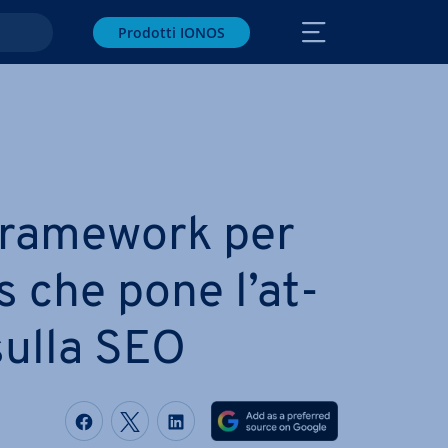
Prodotti IONOS
 framework per
 che pone l’at­
 sulla SEO
Condividi via Facebook
Condividi via Twitter
Condividi via LinkedIN