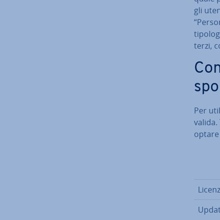
gli ute
“Per­so
tipolog
terzi,
Con­
spo­n
Per uti
valida. 
optare 
Licenz
Updat