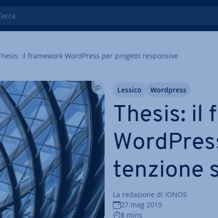
ca
Thesis: il framework WordPress per progetti re­spon­si­ve
Lessico
Wordpress
Thesis: il
WordPress
ten­zio­ne
La redazione di IONOS
27 mag 2019
8 mins