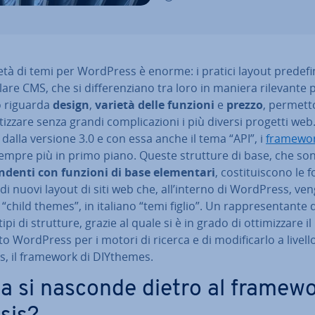
età di temi per WordPress è enorme: i pratici layout pre­de­fi­n
lare CMS, che si dif­fe­ren­zia­no tra loro in maniera rilevante 
 riguarda
design
,
varietà delle funzioni
e
prezzo
, per­met­t
tiz­za­re senza grandi com­pli­ca­zio­ni i più diversi progetti web
 dalla versione 3.0 e con essa anche il tema “API”, i
framewo
empre più in primo piano. Queste strutture di base, che s
en­den­ti con funzioni di base ele­men­ta­ri
, co­sti­tui­sco­no le 
di nuovi layout di siti web che, all’interno di WordPress, v
i “child themes”, in italiano “temi figlio”. Un rap­pre­sen­tan­te 
ipi di strutture, grazie al quale si è in grado di ot­ti­miz­za­re il
o WordPress per i motori di ricerca e di mo­di­fi­car­lo a livello
s, il framework di DIYthemes.
a si nasconde dietro al framew