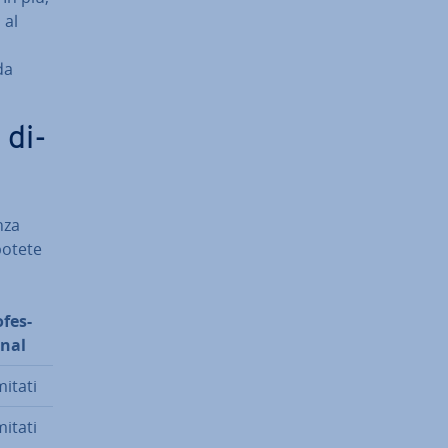
 al
da
 di­
nza
 potete
­fes­
­nal
­mi­ta­ti
­mi­ta­ti