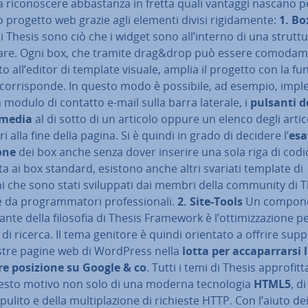
a ri­co­no­sce­re ab­ba­stan­za in fretta quali vantaggi nascano pe
 progetto web grazie agli elementi divisi ri­gi­da­men­te:
1. Bo
i Thesis sono ciò che i widget sono all’interno di una strutt
re. Ogni box, che tramite drag&drop può essere co­mo­da­m
o all’editor di template visuale, amplia il progetto con la fu
 cor­ri­spon­de. In questo modo è possibile, ad esempio, im­pl
n modulo di contatto e-mail sulla barra laterale, i
pulsanti d
 media
al di sotto di un articolo oppure un elenco degli artic
i alla fine della pagina. Si è quindi in grado di decidere l’
esa
one
dei box anche senza dover inserire una sola riga di codic
a ai box standard, esistono anche altri svariati template di
i che sono stati svi­lup­pa­ti dai membri della community di 
da pro­gram­ma­to­ri pro­fes­sio­na­li.
2.
Site-Tools
Un com­po­n
an­te della filosofia di Thesis Framework è l’ot­ti­miz­za­zio­ne pe
di ricerca. Il tema genitore è quindi orientato a offrire sup
ostre pagine web di WordPress nella
lotta per ac­ca­par­rar­si 
re posizione
su Google & co
. Tutti i temi di Thesis ap­pro­fit­t
esto motivo non solo di una moderna tec­no­lo­gia
HTML5
, d
pulito e della mul­ti­pla­zio­ne di richieste HTTP. Con l’aiuto de