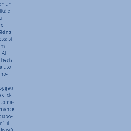
con un
i­tà di
u
re
Skins
ss: si
eam
. Al
 Thesis
’aiuto
­no­
 oggetti
 click.
­to­ma­
r­man­ce
di­spo­
”, il
In più,