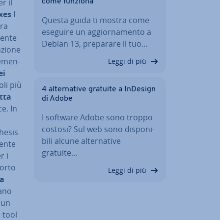
r il
come funziona
xes
I
Questa guida ti mostra come
ura
eseguire un ag­gior­na­men­to a
en­te
Debian 13, preparare il tuo…
nzione
e­men­
Leggi di più
ei
oli più
4 al­ter­na­ti­ve gratuite a InDesign
tta
di Adobe
e. In
I software Adobe sono troppo
costosi? Sul web sono di­spo­ni­
Thesis
bi­li alcune al­ter­na­ti­ve
en­te
gratuite…
r i
porto
Leggi di più
la
a­no
i un
i tool