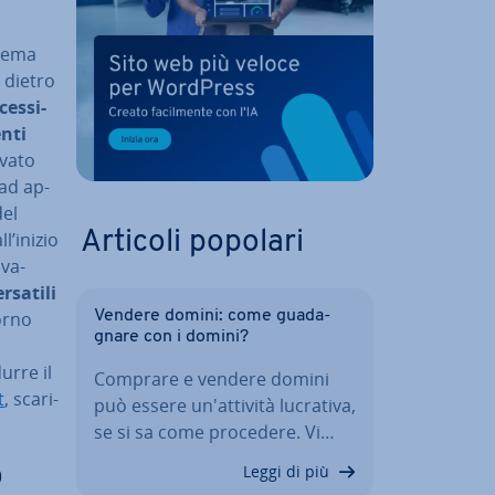
 tema
o dietro
ces­si­
enti
ovato
 ad ap­
del
ll’inizio
Articoli popolari
­va­
rsatili
orno
Vendere domini: come gua­da­
gna­re con i domini?
urre il
Comprare e vendere domini
t
, sca­ri­
può essere un'at­ti­vi­tà lucrativa,
se si sa come procedere. Vi…
o
Leggi di più