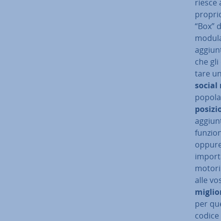
riesce 
proprio
“Box” d
modula
aggiunt
che gli
ta­re u
social
popolar
posizi
aggiunt
funzion
oppure 
im­por­t
motori 
alle v
miglio
per qu
codice 