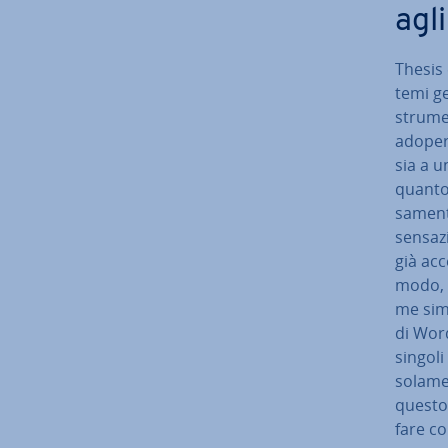
agl
Thesis 
temi ge
strumen
adopera
sia a u
quanto
sa­men­
sen­sa­
già acc
modo, T
me simi
di Word
singoli
solam
questo 
fare co