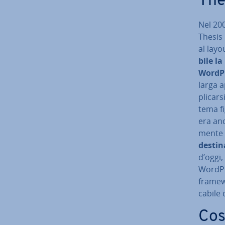
The
Nel 200
Thesis
al layou
bi­le 
WordP
larga a
pli­car
tema fig
era anc
men­te 
destina
d’oggi,
WordPre
framewo
ca­bi­le
Cos