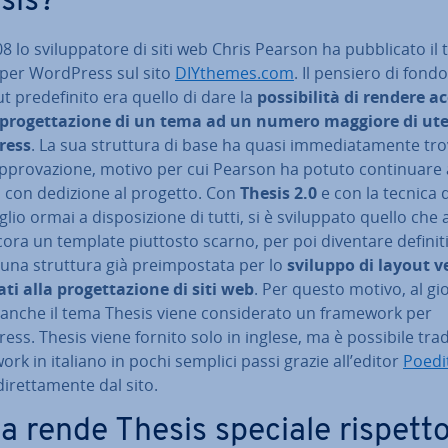
sis?
8 lo svi­lup­pa­to­re di siti web Chris Pearson ha pub­bli­ca­to il
 per WordPress sul sito
DIYthemes.com
. Il pensiero di fond
t pre­de­fi­ni­to era quello di dare la
pos­si­bi­li­tà di rendere ac­
la pro­get­ta­zio­ne di un tema ad un numero maggiore di ut
ress
. La sua struttura di base ha quasi im­me­dia­ta­men­te tr
p­pro­va­zio­ne, motivo per cui Pearson ha potuto con­ti­nua­re
­si con dedizione al progetto. Con
Thesis 2.0
e con la tecnica 
lio ormai a di­spo­si­zio­ne di tutti, si è svi­lup­pa­to quello che a
ora un template piuttosto scarno, per poi diventare de­fi­ni­ti
una struttura già pre­im­po­sta­ta per lo
sviluppo di layout ve
ti alla pro­get­ta­zio­ne di siti web
. Per questo motivo, al gi
 anche il tema Thesis viene con­si­de­ra­to un framework per
ss. Thesis viene fornito solo in inglese, ma è possibile trad
rk in italiano in pochi semplici passi grazie all’editor
Poedi
 di­ret­ta­men­te dal sito.
a rende Thesis speciale rispett