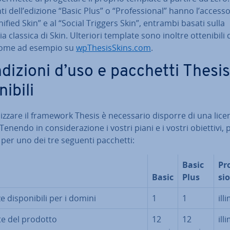
nti dell’edizione “Basic Plus” o “Pro­fes­sio­nal” hanno l’accesso
­ni­fied Skin” e al “Social Triggers Skin”, entrambi basati sulla
ia classica di Skin. Ulteriori template sono inoltre ot­te­ni­bi­li 
 come ad esempio su
wp­The­sis­Skins.com
.
di­zio­ni d’uso e pacchetti Thesis
i­bi­li
­liz­za­re il framework Thesis è ne­ces­sa­rio disporre di una lice
Tenendo in con­si­de­ra­zio­ne i vostri piani e i vostri obiettivi,
per uno dei tre seguenti pacchetti:
Basic
Pro
Basic
Plus
sio
e di­spo­ni­bi­li per i domini
1
1
il­li
e del prodotto
12
12
il­li