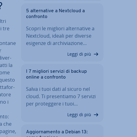
?
5 al­ter­na­ti­ve a Nextcloud a
confronto
tri
i tre
Scopri le migliori al­ter­na­ti­ve a
Nextcloud, ideali per diverse
lontane
esigenze di ar­chi­via­zio­ne…
r
Leggi di più
i­ver­
tti la
 come
I 7 migliori servizi di backup
online a confronto
 questo
ta­for­
Salva i tuoi dati al sicuro nel
to­re
cloud. Ti pre­sen­tia­mo 7 servizi
no i
per pro­teg­ge­re i tuoi…
Leggi di più
nto:
 a che
 pagine,
Ag­gior­na­men­to a Debian 13: