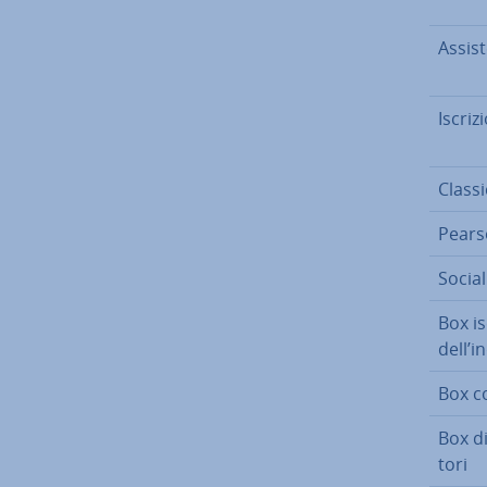
As­si­s
Iscri­
Classi
Pear­s
Social
Box is
dell’i
Box co
Box di
to­ri