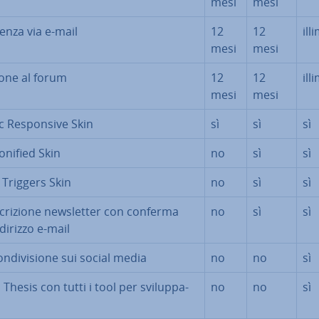
mesi
mesi
ten­za via e-mail
12
12
il­li
mesi
mesi
zio­ne al forum
12
12
il­li
mesi
mesi
c Re­spon­si­ve Skin
sì
sì
sì
o­ni­fied Skin
no
sì
sì
 Triggers Skin
no
sì
sì
cri­zio­ne new­slet­ter con conferma
no
sì
sì
ndirizzo e-mail
n­di­vi­sio­ne sui social media
no
no
sì
 Thesis con tutti i tool per svi­lup­pa­
no
no
sì