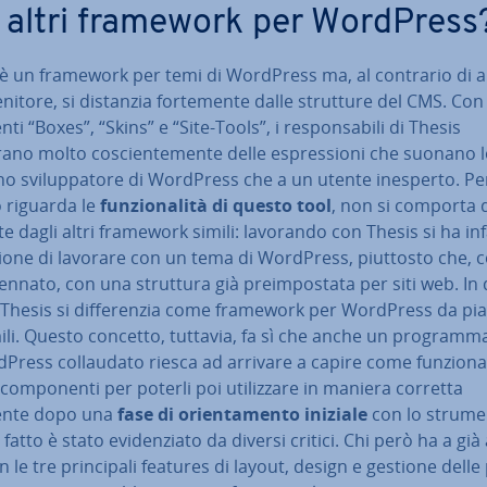
i altri framework per WordPress
è un framework per temi di WordPress ma, al contrario di al
nitore, si distanzia for­te­men­te dalle strutture del CMS. Con 
ti “Boxes”, “Skins” e “Site-Tools”, i re­spon­sa­bi­li di Thesis
no molto co­scien­te­men­te delle espres­sio­ni che suonano 
no svi­lup­pa­to­re di WordPress che a un utente inesperto. Pe
 riguarda le
fun­zio­na­li­tà di questo tool
, non si comporta d
te dagli altri framework simili: lavorando con Thesis si ha infa
zio­ne di lavorare con un tema di WordPress, piuttosto che,
ennato, con una struttura già pre­im­po­sta­ta per siti web. In
hesis si dif­fe­ren­zia come framework per WordPress da piat­
li. Questo concetto, tuttavia, fa sì che anche un pro­gram­ma­
Press col­lau­da­to riesca ad arrivare a capire come fun­zio­na­
 com­po­nen­ti per poterli poi uti­liz­za­re in maniera corretta
ente dopo una
fase di orien­ta­men­to iniziale
con lo strume
fatto è stato evi­den­zia­to da diversi critici. Chi però ha a già
n le tre prin­ci­pa­li features di layout, design e gestione delle