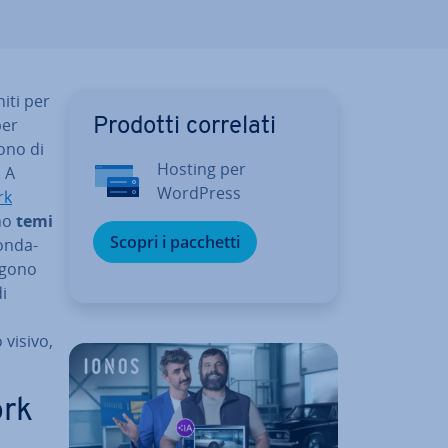
i­ti per
per
Prodotti correlati
o­no di
Hosting per
. A
WordPress
rk
ono
temi
Scopri i pacchetti
fon­da­
engono
di
 visivo,
ork