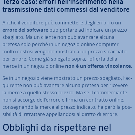
Terzo caso: errori nell’in­se­ri­men­to nella
tra­smis­sio­ne dati commessi dal venditore
Anche il venditore può com­met­te­re degli errori o un
errore del software
può portare ad indicare un prezzo
sbagliato. Ma un cliente non può avanzare alcuna
pretesa solo perché in un negozio online computer
molto costosi vengono mostrati a un prezzo strac­cia­to
per errore. Come già spiegato sopra, l’offerta della
merce in un negozio online
non è un’offerta vin­co­lan­te
.
Se in un negozio viene mostrato un prezzo sbagliato, l’ac­
qui­ren­te non può avanzare alcuna pretesa per ricevere
la merce a quello stesso prezzo. Ma se il com­mer­cian­te
non si accorge dell’errore e firma un contratto online,
con­se­gnan­do la merce al prezzo indicato, ha però la pos­
si­bi­li­tà di ri­trat­ta­re ap­pel­lan­do­si al diritto di errore.
Obblighi da ri­spet­ta­re nel