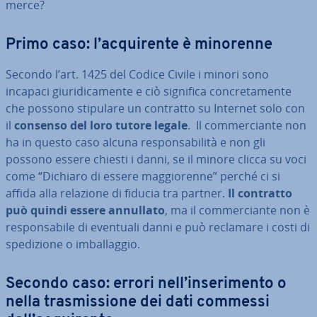
merce?
Primo caso: l’ac­qui­ren­te è minorenne
Secondo l’art. 1425 del Codice Civile i minori sono
incapaci giu­ri­di­ca­men­te e ciò significa con­cre­ta­men­te
che possono stipulare un contratto su Internet solo con
il
consenso del loro tutore legale
. Il com­mer­cian­te non
ha in questo caso alcuna re­spon­sa­bi­li­tà e non gli
possono essere chiesti i danni, se il minore clicca su voci
come “Dichiaro di essere mag­gio­ren­ne” perché ci si
affida alla relazione di fiducia tra partner.
Il contratto
può quindi essere annullato
, ma il com­mer­cian­te non è
re­spon­sa­bi­le di eventuali danni e può reclamare i costi di
spe­di­zio­ne o im­bal­lag­gio.
Secondo caso: errori nell’in­se­ri­men­to o
nella tra­smis­sio­ne dei dati commessi