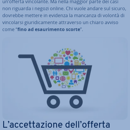
un’offerta vin­co­lan­te. Ma nella maggior parte dei casi
non riguarda i negozi online. Chi vuole andare sul sicuro,
dovrebbe mettere in evidenza la mancanza di volontà di
vin­co­lar­si giu­ri­di­ca­men­te at­tra­ver­so un chiaro avviso
come “
fino ad esau­ri­men­to scorte
”.
L’ac­cet­ta­zio­ne dell’offerta