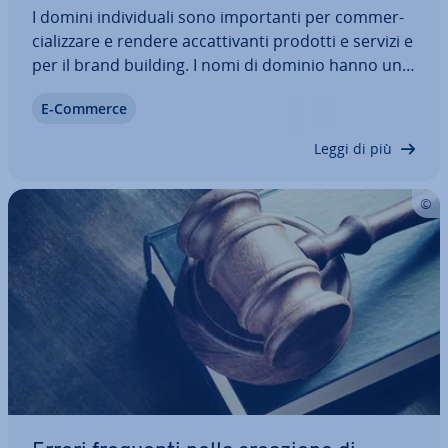
I domini in­di­vi­dua­li sono im­por­tan­ti per com­mer­
cia­liz­za­re e rendere ac­cat­ti­van­ti prodotti e servizi e
per il brand building. I nomi di dominio hanno un
valore, quindi ac­qui­star­li e venderli può rap­pre­
E-Commerce
sen­ta­re un business red­di­ti­zio. Vi spie­ghia­mo
come ac­qui­sta­re domini preziosi o…
Leggi di più