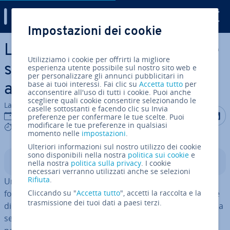
Digital Guide
Impostazioni dei cookie
Vai al contenuto prin­ci­pa­le
Leggi nell’e-commerce: come
Utilizziamo i cookie per offrirti la migliore
si stipula un contratto di
esperienza utente possibile sul nostro sito web e
per personalizzare gli annunci pubblicitari in
base ai tuoi interessi. Fai clic su
Accetta tutto
per
acquisto online?
acconsentire all'uso di tutti i cookie. Puoi anche
scegliere quali cookie consentire selezionando le
La redazione di IONOS
caselle sottostanti e facendo clic su Invia
Condividi 
Condiv
C
17 ott 2022
preferenze per confermare le tue scelte. Puoi
modificare le tue preferenze in qualsiasi
9 mins
momento nelle
impostazioni
.
Ulteriori informazioni sul nostro utilizzo dei cookie
sono disponibili nella nostra
politica sui cookie
e
Indice
nella nostra
politica sulla privacy
. I cookie
necessari verranno utilizzati anche se selezioni
Rifiuta
.
Un contratto si stipula ge­ne­ral­men­te senza grandi
formalità. Sono ne­ces­sa­rie fon­da­men­tal­men­te solo due
Cliccando su "
Accetta tutto
", accetti la raccolta e la
trasmissione dei tuoi dati a paesi terzi.
di­chia­ra­zio­ni di volontà: la prima rap­pre­sen­ta l’offerta, la
seconda l’ac­cet­ta­zio­ne dell’offerta. Questa semplice im­