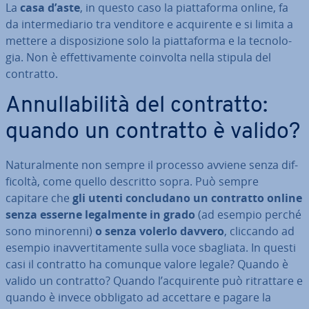
La
casa d’aste
, in questo caso la piat­ta­for­ma online, fa
da in­ter­me­dia­rio tra venditore e ac­qui­ren­te e si limita a
mettere a di­spo­si­zio­ne solo la piat­ta­for­ma e la tec­no­lo­
gia. Non è ef­fet­ti­va­men­te coinvolta nella stipula del
contratto.
An­nul­la­bi­li­tà del contratto:
quando un contratto è valido?
Na­tu­ral­men­te non sempre il processo avviene senza dif­
fi­col­tà, come quello descritto sopra. Può sempre
capitare che
gli utenti con­clu­da­no un contratto online
senza esserne le­gal­men­te in grado
(ad esempio perché
sono minorenni)
o senza volerlo davvero
, cliccando ad
esempio inav­ver­ti­ta­men­te sulla voce sbagliata. In questi
casi il contratto ha comunque valore legale? Quando è
valido un contratto? Quando l’ac­qui­ren­te può ri­trat­ta­re e
quando è invece obbligato ad accettare e pagare la