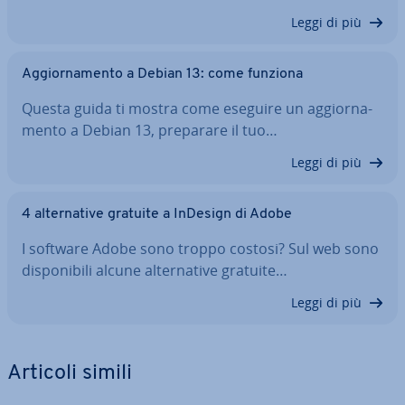
Leggi di più
Ag­gior­na­men­to a Debian 13: come funziona
Questa guida ti mostra come eseguire un ag­gior­na­
men­to a Debian 13, preparare il tuo…
Leggi di più
4 al­ter­na­ti­ve gratuite a InDesign di Adobe
I software Adobe sono troppo costosi? Sul web sono
di­spo­ni­bi­li alcune al­ter­na­ti­ve gratuite…
Leggi di più
Articoli simili