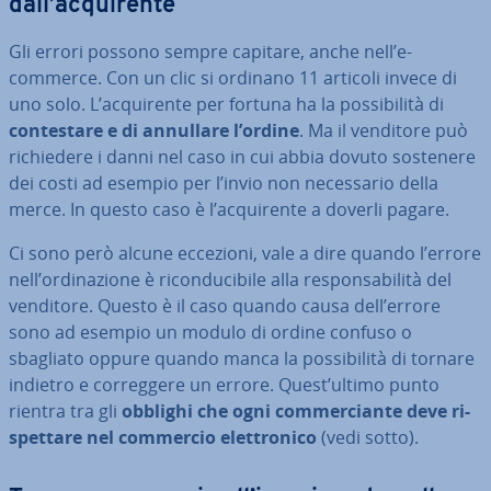
dall’ac­qui­ren­te
Gli errori possono sempre capitare, anche nell’e-
commerce. Con un clic si ordinano 11 articoli invece di
uno solo. L’ac­qui­ren­te per fortuna ha la pos­si­bi­li­tà di
con­te­sta­re e di annullare l’ordine
. Ma il venditore può
ri­chie­de­re i danni nel caso in cui abbia dovuto sostenere
dei costi ad esempio per l’invio non ne­ces­sa­rio della
merce. In questo caso è l’ac­qui­ren­te a doverli pagare.
Ci sono però alcune eccezioni, vale a dire quando l’errore
nell’or­di­na­zio­ne è ri­con­du­ci­bi­le alla re­spon­sa­bi­li­tà del
venditore. Questo è il caso quando causa dell’errore
sono ad esempio un modulo di ordine confuso o
sbagliato oppure quando manca la pos­si­bi­li­tà di tornare
indietro e cor­reg­ge­re un errore. Quest’ultimo punto
rientra tra gli
obblighi che ogni com­mer­cian­te deve ri­
spet­ta­re nel commercio elet­tro­ni­co
(vedi sotto).