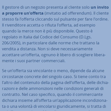
Il gestore di un negozio presenta al cliente solo
un invito
a proporre un’offerta
(invitatio ad of­fe­ren­dum). Il cliente
stesso fa l’offerta cliccando sul pulsante per fare l’ordine.
Il ri­ven­di­to­re accetta o rifiuta l’offerta, ad esempio
quando la merce non è più di­spo­ni­bi­le. Questo è
regolato in Italia dal Codice del Consumo (D.Lgs.
206/2005), in par­ti­co­la­re dalle norme che trattano la
vendita a distanza. Non si deve ne­ces­sa­ria­men­te
accettare un’offerta, ognuno è libero di scegliere li­be­ra­
men­te i suoi partner com­mer­cia­li.
Se un’offerta sia vin­co­lan­te o meno, dipende da alcune
cir­co­stan­ze concrete del singolo caso. Si tiene conto tra
l’altro del contenuto della pagina dell’offerta, delle di­chia­
ra­zio­ni e delle am­mo­ni­zio­ni nelle con­di­zio­ni generali di
contratto. Nel caso specifico, quando il com­mer­cian­te
dichiara insieme all’offerta un’ap­pli­ca­zio­ne in­con­di­zio­na­
ta o una volontà di vin­co­lar­si giu­ri­di­ca­men­te, si tratta di