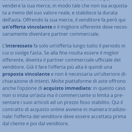
vendere la sua merce, in modo tale che non sia ac­qui­sta­
ta a meno del suo valore reale, e sta­bi­li­sce la durata
dell’asta. Offrendo la sua merce, il venditore fa però qui
un’offerta vin­co­lan­te
e il migliore offerente deve ne­ces­
sa­ria­men­te diventare partner com­mer­cia­le.
L’
in­te­res­sa­to
fa solo un’offerta lungo tutto il periodo in
cui si svolge l’asta. Se alla fine risulta essere il miglior
offerente, diventa il partner com­mer­cia­le ufficiale del
venditore. Già il fare l’offerta più alta è quindi una
proposta vin­co­lan­te
e non è ne­ces­sa­ria un’ulteriore di­
chia­ra­zio­ne di intenti. Molte piat­ta­for­me di aste offrono
anche l’opzione di
acquisto immediato
: in questo caso
non si inizia un’asta ma il com­mer­cian­te si limita a pre­
sen­ta­re i suoi articoli ad un prezzo fisso stabilito. Qui il
contratto di acquisto online avviene in maniera tra­di­zio­
na­le: l’offerta del venditore deve essere accettata prima
dal cliente e poi dal venditore.