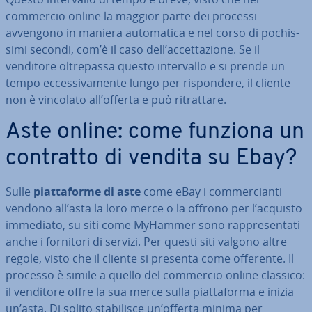
commercio online la maggior parte dei processi
avvengono in maniera au­to­ma­ti­ca e nel corso di po­chis­
si­mi secondi, com’è il caso dell’ac­cet­ta­zio­ne. Se il
venditore ol­tre­pas­sa questo in­ter­val­lo e si prende un
tempo ec­ces­si­va­men­te lungo per ri­spon­de­re, il cliente
non è vincolato all’offerta e può ri­trat­ta­re.
Aste online: come funziona un
contratto di vendita su Ebay?
Sulle
piat­ta­for­me di aste
come eBay i com­mer­cian­ti
vendono all’asta la loro merce o la offrono per l’acquisto
immediato, su siti come MyHammer sono rap­pre­sen­ta­ti
anche i fornitori di servizi. Per questi siti valgono altre
regole, visto che il cliente si presenta come offerente. Il
processo è simile a quello del commercio online classico:
il venditore offre la sua merce sulla piat­ta­for­ma e inizia
un’asta. Di solito sta­bi­li­sce un’offerta minima per