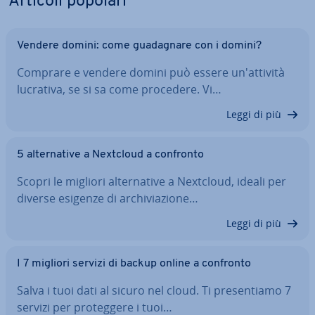
Articoli popolari
Vendere domini: come gua­da­gna­re con i domini?
Comprare e vendere domini può essere un'at­ti­vi­tà
lucrativa, se si sa come procedere. Vi…
Leggi di più
5 al­ter­na­ti­ve a Nextcloud a confronto
Scopri le migliori al­ter­na­ti­ve a Nextcloud, ideali per
diverse esigenze di ar­chi­via­zio­ne…
Leggi di più
I 7 migliori servizi di backup online a confronto
Salva i tuoi dati al sicuro nel cloud. Ti pre­sen­tia­mo 7
servizi per pro­teg­ge­re i tuoi…