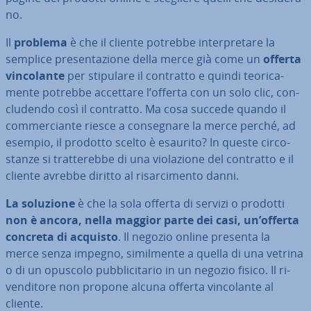
no.
Il
problema
è che il cliente potrebbe in­ter­pre­ta­re la
semplice pre­sen­ta­zio­ne della merce già come un
offerta
vin­co­lan­te
per stipulare il contratto e quindi teo­ri­ca­
men­te potrebbe accettare l’offerta con un solo clic, con­
clu­den­do così il contratto. Ma cosa succede quando il
com­mer­cian­te riesce a con­se­gna­re la merce perché, ad
esempio, il prodotto scelto è esaurito? In queste cir­co­
stan­ze si trat­te­reb­be di una vio­la­zio­ne del contratto e il
cliente avrebbe diritto al ri­sar­ci­men­to danni.
La soluzione
è che la sola offerta di servizi o prodotti
non è ancora, nella maggior parte dei casi, un’offerta
concreta di acquisto
. Il negozio online presenta la
merce senza impegno, si­mil­men­te a quella di una vetrina
o di un opuscolo pub­bli­ci­ta­rio in un negozio fisico. Il ri­
ven­di­to­re non propone alcuna offerta vin­co­lan­te al
cliente.