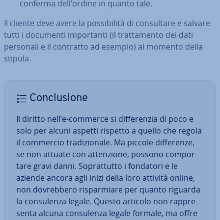
conferma dell’ordine in quanto tale.
Il cliente deve avere la pos­si­bi­li­tà di con­sul­ta­re e salvare
tutti i documenti im­por­tan­ti (il trat­ta­men­to dei dati
personali e il contratto ad esempio) al momento della
stipula.
Con­clu­sio­ne
Il diritto nell’e-commerce si dif­fe­ren­zia di poco e
solo per alcuni aspetti rispetto a quello che regola
il commercio tra­di­zio­na­le. Ma piccole dif­fe­ren­ze,
se non attuate con at­ten­zio­ne, possono com­por­
ta­re gravi danni. So­prat­tut­to i fondatori e le
aziende ancora agli inizi della loro attività online,
non do­vreb­be­ro ri­spar­mia­re per quanto riguarda
la con­su­len­za legale. Questo articolo non rap­pre­
sen­ta alcuna con­su­len­za legale formale, ma offre