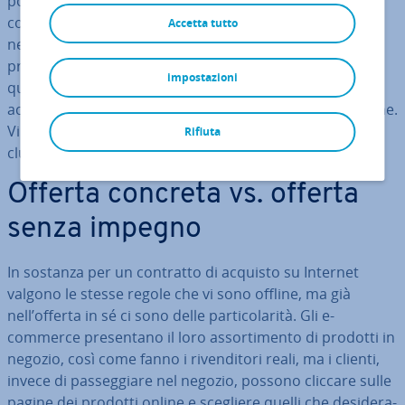
po­sta­zio­ne vale per la consegna del pane a domicilio
come anche per l’acquisto di un au­to­mo­bi­le e anche
Accetta tutto
nell’e-commerce valgono in linea di massima gli stessi
principi di base per stipulare un contratto. Ma fino a
impostazioni
quando non si arriva alla validità legale del contratto di
acquisto online, ci sono alcune cose a cui fare at­ten­zio­ne.
Vi spie­ghia­mo qual è la via migliore da seguire per con­
Rifiuta
clu­de­re un contratto su Internet.
Offerta concreta vs. offerta
senza impegno
In sostanza per un contratto di acquisto su Internet
valgono le stesse regole che vi sono offline, ma già
nell’offerta in sé ci sono delle par­ti­co­la­ri­tà. Gli e-
commerce pre­sen­ta­no il loro as­sor­ti­men­to di prodotti in
negozio, così come fanno i ri­ven­di­to­ri reali, ma i clienti,
invece di pas­seg­gia­re nel negozio, possono cliccare sulle
pagine dei prodotti online e scegliere quelli che de­si­de­ra­