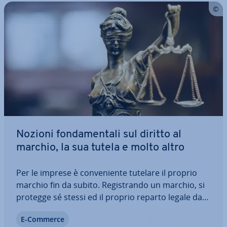
Nozioni fon­da­men­ta­li sul diritto al
marchio, la sua tutela e molto altro
Per le imprese è con­ve­nien­te tutelare il proprio
marchio fin da subito. Re­gi­stran­do un marchio, si
protegge sé stessi ed il proprio reparto legale da
molte seccature e non si dà alcuna pos­si­bi­li­tà alla
E-Commerce
con­cor­ren­za di ap­pro­fit­ta­re del buon nome che ci