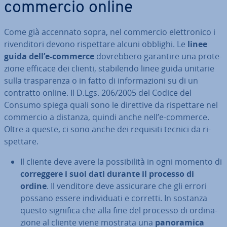
commercio online
Come già accennato sopra, nel commercio elet­tro­ni­co i
ri­ven­di­to­ri devono ri­spet­ta­re alcuni obblighi. Le
linee
guida dell’e-commerce
do­vreb­be­ro garantire una pro­te­
zio­ne efficace dei clienti, sta­bi­len­do linee guida unitarie
sulla tra­spa­ren­za o in fatto di in­for­ma­zio­ni su di un
contratto online. Il D.Lgs. 206/2005 del Codice del
Consumo spiega quali sono le direttive da ri­spet­ta­re nel
commercio a distanza, quindi anche nell’e-commerce.
Oltre a queste, ci sono anche dei requisiti tecnici da ri­
spet­ta­re.
Il cliente deve avere la pos­si­bi­li­tà in ogni momento di
cor­reg­ge­re i suoi dati durante il processo di
ordine
. Il venditore deve as­si­cu­ra­re che gli errori
possano essere in­di­vi­dua­ti e corretti. In sostanza
questo significa che alla fine del processo di or­di­na­
zio­ne al cliente viene mostrata una
pa­no­ra­mi­ca