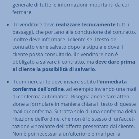
generale di tutte le in­for­ma­zio­ni im­por­tan­ti da con­
fer­ma­re.
Il ri­ven­di­to­re deve
rea­liz­za­re tec­ni­ca­men­te
tutti i
passaggi, che portano alla con­clu­sio­ne del contratto.
Inoltre deve informare il cliente se il testo del
contratto viene salvato dopo la stipula e dove il
cliente possa con­sul­tar­lo. Il ri­ven­di­to­re non è
obbligato a salvare il contratto, ma
deve dare prima
al cliente la pos­si­bi­li­tà di salvarlo
.
Il com­mer­cian­te deve inviare subito
l’immediata
conferma dell’ordine
, ad esempio inviando una mail
di conferma au­to­ma­ti­ca. Bisogna anche fare at­ten­
zio­ne a formulare in maniera chiara il testo di queste
mail di conferma. Si tratta solo di una conferma della
ricezione dell’ordine, che non è lo stesso di un’ac­cet­
ta­zio­ne vin­co­lan­te dell’offerta pre­sen­ta­ta dal cliente.
Non è poi ne­ces­sa­ria un’ulteriore e-mail per la