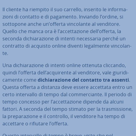
Il cliente ha riempito il suo carrello, inserito le in­for­ma­
zio­ni di contatto e di pagamento. Inviando l’ordine, si
sottopone anche un’offerta vin­co­lan­te al venditore.
Quello che manca ora è l’ac­cet­ta­zio­ne dell’offerta, la
seconda di­chia­ra­zio­ne di intenti ne­ces­sa­ria perché un
contratto di acquisto online diventi le­gal­men­te vin­co­lan­
te.
Una di­chia­ra­zio­ne di intenti online ottenuta cliccando,
quindi l’offerta dell’ac­qui­ren­te al venditore, vale giu­ri­di­
ca­men­te come
di­chia­ra­zio­ne del contatto tra assenti
.
Questa offerta a distanza deve essere accettata entro un
certo in­ter­val­lo di tempo dal com­mer­cian­te. Il periodo di
tempo concesso per l’ac­cet­ta­zio­ne dipende da alcuni
fattori. A seconda del tempo stimato per la tra­smis­sio­ne,
la pre­pa­ra­zio­ne e il controllo, il venditore ha tempo di
accettare o rifiutare l’offerta.
Questo in­ter­val­lo di tempo è breve, visto che nel