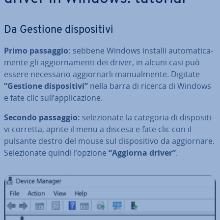
Da Gestione di­spo­si­ti­vi
Primo passaggio:
sebbene Windows installi au­to­ma­ti­ca­
men­te gli ag­gior­na­men­ti dei driver, in alcuni casi può
essere ne­ces­sa­rio ag­gior­nar­li ma­nual­men­te. Digitate
“Gestione di­spo­si­ti­vi”
nella barra di ricerca di Windows
e fate clic sull’ap­pli­ca­zio­ne.
Secondo passaggio:
se­le­zio­na­te la categoria di di­spo­si­ti­
vi corretta, aprite il menu a discesa e fate clic con il
pulsante destro del mouse sul di­spo­si­ti­vo da ag­gior­na­re.
Se­le­zio­na­te quindi l’opzione
“Aggiorna driver”
.