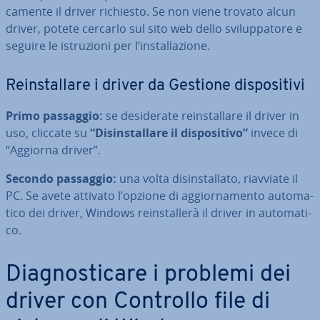
ca­men­te il driver richiesto. Se non viene trovato alcun
driver, potete cercarlo sul sito web dello svi­lup­pa­to­re e
seguire le istru­zio­ni per l’in­stal­la­zio­ne.
Rein­stal­la­re i driver da Gestione di­spo­si­ti­vi
Primo passaggio:
se de­si­de­ra­te rein­stal­la­re il driver in
uso, cliccate su
“Di­sin­stal­la­re il di­spo­si­ti­vo”
invece di
“Aggiorna driver”.
Secondo passaggio:
una volta di­sin­stal­la­to, riavviate il
PC. Se avete attivato l’opzione di ag­gior­na­men­to au­to­ma­
ti­co dei driver, Windows rein­stal­le­rà il driver in au­to­ma­ti­
co.
Dia­gno­sti­ca­re i problemi dei
driver con Controllo file di