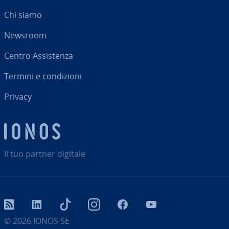
Chi siamo
Newsroom
Centro As­si­sten­za
Termini e con­di­zio­ni
Privacy
Il tuo partner digitale
RSS
LinkedIn
tiktok
Instagram
Facebook
YouTube
© 2026
IONOS SE