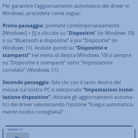
Per garantire l’ag­gior­na­men­to au­to­ma­ti­co dei driver in
Windows, procedete come segue:
Primo passaggio:
premete con­tem­po­ra­nea­men­te
[Windows] + [i] e cliccate su “
Di­spo­si­ti­vi
” (in Windows 10)
o su “Bluetooth e di­spo­si­ti­vi” e poi “Di­spo­si­ti­vi” (in
Windows 11). Andate quindi su
“Di­spo­si­ti­vi e
stampanti”
nel menu di destra (Windows 10) o sempre
su “Di­spo­si­ti­vi e stampanti” sotto “Im­po­sta­zio­ni
correlate” (Windows 11).
Secondo passaggio:
fate clic con il tasto destro del
mouse sul vostro PC e se­le­zio­na­te
“Im­po­sta­zio­ni in­stal­
la­zio­ne di­spo­si­ti­vo”
. Attivate gli ag­gior­na­men­ti au­to­ma­
ti­ci dei driver se­le­zio­nan­do l’opzione “Esegui au­to­ma­ti­ca­
men­te (scelta con­si­glia­ta)”.