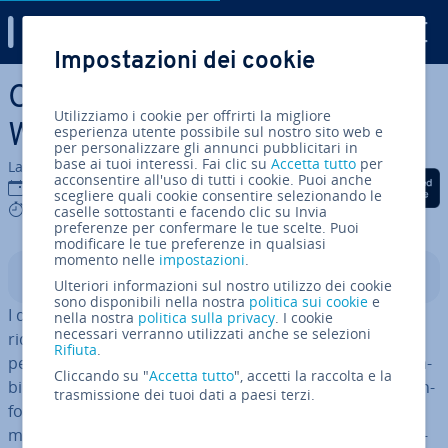
Digital Guide
Impostazioni dei cookie
Vai al contenuto prin­ci­pa­le
Come ag­gior­na­re i driver in
Utilizziamo i cookie per offrirti la migliore
Windows 10 e 11
esperienza utente possibile sul nostro sito web e
per personalizzare gli annunci pubblicitari in
base ai tuoi interessi. Fai clic su
Accetta tutto
per
La redazione di IONOS
acconsentire all'uso di tutti i cookie. Puoi anche
Condividi via Facebook
Condividi via Twitter
Condividi via Li
28 lug 2023
scegliere quali cookie consentire selezionando le
5 mins
caselle sottostanti e facendo clic su Invia
preferenze per confermare le tue scelte. Puoi
modificare le tue preferenze in qualsiasi
momento nelle
impostazioni
.
Indice
Ulteriori informazioni sul nostro utilizzo dei cookie
sono disponibili nella nostra
politica sui cookie
e
I driver obsoleti in Windows possono causare una
nella nostra
politica sulla privacy
. I cookie
necessari verranno utilizzati anche se selezioni
riduzione delle pre­sta­zio­ni del sistema operativo. Nel
Rifiuta
.
peggiore dei casi possono ad­di­rit­tu­ra portare a vul­ne­ra­
Cliccando su "
Accetta tutto
", accetti la raccolta e la
bi­li­tà e fa­ci­li­ta­re la buona riuscita di eventuali attacchi in­
trasmissione dei tuoi dati a paesi terzi.
for­ma­ti­ci. Per questo motivo è con­si­glia­bi­le ag­gior­na­re
ma­nual­men­te i driver ina­de­gua­ti o divenuti obsoleti uti­