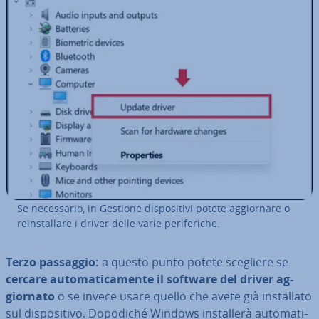
Se ne­ces­sa­rio, in Gestione di­spo­si­ti­vi potete ag­gior­na­re o
rein­stal­la­re i driver delle varie pe­ri­fe­ri­che.
Terzo passaggio:
a questo punto potete scegliere se
cercare au­to­ma­ti­ca­men­te il software del driver ag­
gior­na­to
o se invece usare quello che avete già in­stal­la­to
sul di­spo­si­ti­vo. Dopodiché Windows in­stal­le­rà au­to­ma­ti­