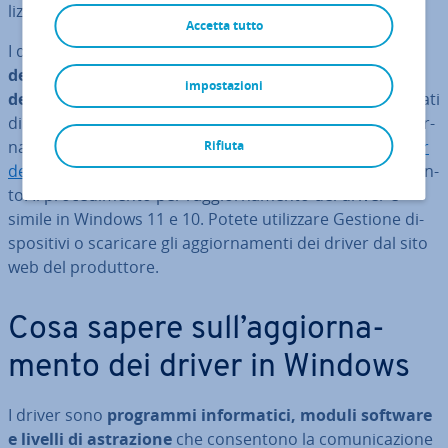
liz­zan­do gli strumenti integrati in Windows.
Accetta tutto
I driver ag­gior­na­ti as­si­cu­ra­no il
buon fun­zio­na­men­to
dei programmi, dei sistemi operativi Windows e
impostazioni
dell’hardware in uso
. Tuttavia, per i programmi in­stal­la­ti
di recente o obsoleti potrebbe essere ne­ces­sa­rio ag­gior­
na­re alcuni driver im­por­tan­ti, come ad esempio il
driver
Rifiuta
della scheda grafica
, per ga­ran­tir­ne il buon fun­zio­na­men­
to. Il pro­ce­di­men­to per l’ag­gior­na­men­to dei driver è
simile in Windows 11 e 10. Potete uti­liz­za­re Gestione di­
spo­si­ti­vi o scaricare gli ag­gior­na­men­ti dei driver dal sito
web del pro­dut­to­re.
Cosa sapere sull’ag­gior­na­
men­to dei driver in Windows
I driver sono
programmi in­for­ma­ti­ci, moduli software
e livelli di astra­zio­ne
che con­sen­to­no la co­mu­ni­ca­zio­ne