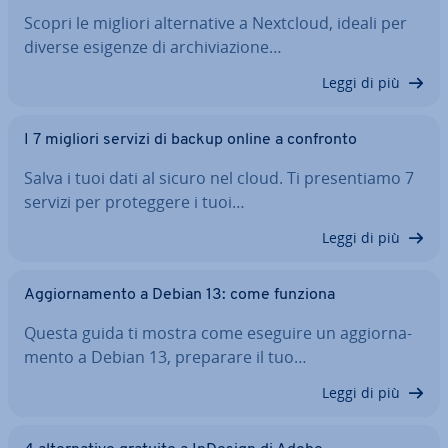
Scopri le migliori al­ter­na­ti­ve a Nextcloud, ideali per
diverse esigenze di ar­chi­via­zio­ne…
Leggi di più
I 7 migliori servizi di backup online a confronto
Salva i tuoi dati al sicuro nel cloud. Ti pre­sen­tia­mo 7
servizi per pro­teg­ge­re i tuoi…
Leggi di più
Ag­gior­na­men­to a Debian 13: come funziona
Questa guida ti mostra come eseguire un ag­gior­na­
men­to a Debian 13, preparare il tuo…
Leggi di più