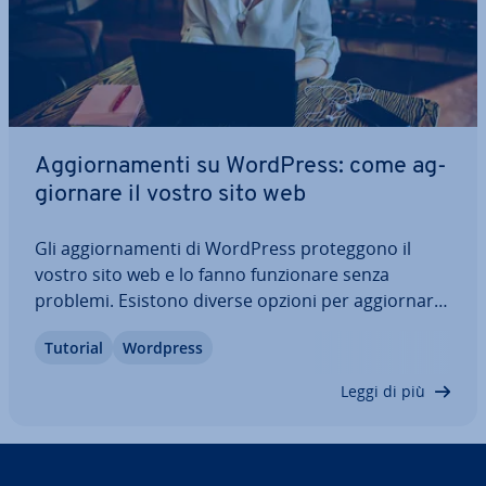
Ag­gior­na­men­ti su WordPress: come ag­
gior­na­re il vostro sito web
Gli ag­gior­na­men­ti di WordPress pro­teg­go­no il
vostro sito web e lo fanno fun­zio­na­re senza
problemi. Esistono diverse opzioni per ag­gior­na­re
il vostro sito WordPress. Nell’articolo vi spie­ghia­
Tutorial
Wordpress
mo perché è im­por­tan­te ag­gior­na­re re­go­lar­men­te,
quando farlo, a cosa fare at­ten­zio­ne e…
Leggi di più