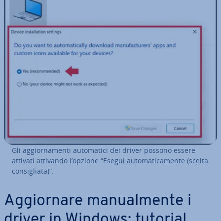
Gli ag­gior­na­men­ti au­to­ma­ti­ci dei driver possono essere
attivati attivando l’opzione “Esegui au­to­ma­ti­ca­men­te (scelta
con­si­glia­ta)”.
Ag­gior­na­re ma­nual­men­te i
driver in Windows: tutorial