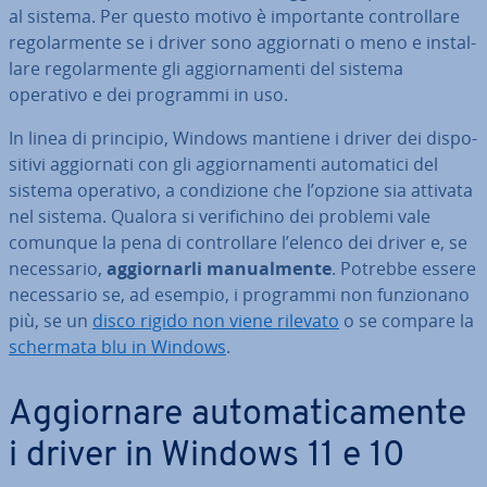
al sistema. Per questo motivo è im­por­tan­te con­trol­la­re
re­go­lar­men­te se i driver sono ag­gior­na­ti o meno e in­stal­
la­re re­go­lar­men­te gli ag­gior­na­men­ti del sistema
operativo e dei programmi in uso.
In linea di principio, Windows mantiene i driver dei di­spo­
si­ti­vi ag­gior­na­ti con gli ag­gior­na­men­ti au­to­ma­ti­ci del
sistema operativo, a con­di­zio­ne che l’opzione sia attivata
nel sistema. Qualora si ve­ri­fi­chi­no dei problemi vale
comunque la pena di con­trol­la­re l’elenco dei driver e, se
ne­ces­sa­rio,
ag­gior­nar­li ma­nual­men­te
. Potrebbe essere
ne­ces­sa­rio se, ad esempio, i programmi non fun­zio­na­no
più, se un
disco rigido non viene rilevato
o se compare la
schermata blu in Windows
.
Ag­gior­na­re au­to­ma­ti­ca­men­te
i driver in Windows 11 e 10