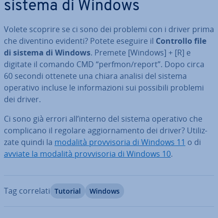
sistema di Windows
Volete scoprire se ci sono dei problemi con i driver prima
che diventino evidenti? Potete eseguire il
Controllo file
di sistema di Windows
. Premete [Windows] + [R] e
digitate il comando CMD “perfmon/report”. Dopo circa
60 secondi ottenete una chiara analisi del sistema
operativo incluse le in­for­ma­zio­ni sui possibili problemi
dei driver.
Ci sono già errori all’interno del sistema operativo che
com­pli­ca­no il regolare ag­gior­na­men­to dei driver? Uti­liz­
za­te quindi la
modalità prov­vi­so­ria di Windows 11
o di
avviate la modalità prov­vi­so­ria di Windows 10
.
Tag correlati
Tutorial
Windows