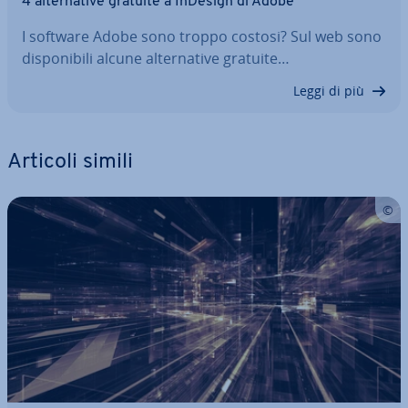
4 al­ter­na­ti­ve gratuite a InDesign di Adobe
I software Adobe sono troppo costosi? Sul web sono
di­spo­ni­bi­li alcune al­ter­na­ti­ve gratuite…
Leggi di più
Articoli simili