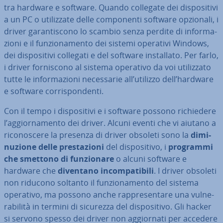
tra hardware e software. Quando collegate dei di­spo­si­ti­vi
a un PC o uti­liz­za­te delle com­po­nen­ti software opzionali, i
driver ga­ran­ti­sco­no lo scambio senza perdite di in­for­ma­
zio­ni e il fun­zio­na­men­to dei sistemi operativi Windows,
dei di­spo­si­ti­vi collegati e del software in­stal­la­to. Per farlo,
i driver for­ni­sco­no al sistema operativo da voi uti­liz­za­to
tutte le in­for­ma­zio­ni ne­ces­sa­rie all’utilizzo dell’hardware
e software cor­ri­spon­den­ti.
Con il tempo i di­spo­si­ti­vi e i software possono ri­chie­de­re
l’ag­gior­na­men­to dei driver. Alcuni eventi che vi aiutano a
ri­co­no­sce­re la presenza di driver obsoleti sono la
di­mi­
nu­zio­ne delle pre­sta­zio­ni
del di­spo­si­ti­vo, i
programmi
che smettono di fun­zio­na­re
o alcuni software e
hardware che
diventano in­com­pa­ti­bi­li
. I driver obsoleti
non riducono soltanto il fun­zio­na­men­to del sistema
operativo, ma possono anche rap­pre­sen­ta­re una vul­ne­
ra­bi­li­tà in termini di sicurezza del di­spo­si­ti­vo. Gli hacker
si servono spesso dei driver non ag­gior­na­ti per accedere