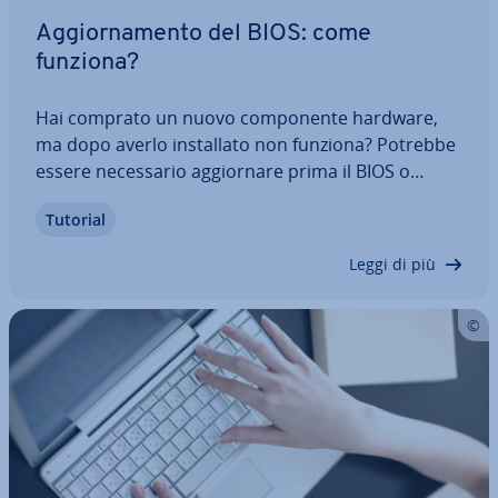
Ag­gior­na­men­to del BIOS: come
funziona?
Hai comprato un nuovo com­po­nen­te hardware,
ma dopo averlo in­stal­la­to non funziona? Potrebbe
essere ne­ces­sa­rio ag­gior­na­re prima il BIOS o
(U)EFI. Questo software è separato dal sistema
Tutorial
operativo, ma non è possibile ag­gior­nar­lo sem­pli­
ce­men­te tramite Windows. Come fare, dunque,
Leggi di più
per…