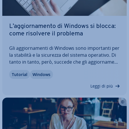
L’ag­gior­na­men­to di Windows si blocca:
come risolvere il problema
Gli ag­gior­na­men­ti di Windows sono im­por­tan­ti per
la stabilità e la sicurezza del sistema operativo. Di
tanto in tanto, però, succede che gli ag­gior­na­men­
ti si blocchino durante il download o l’in­stal­la­zio­ne.
Tutorial
Windows
Tuttavia, di solito questo problema è re­la­ti­va­men­
te facile e veloce da…
Leggi di più