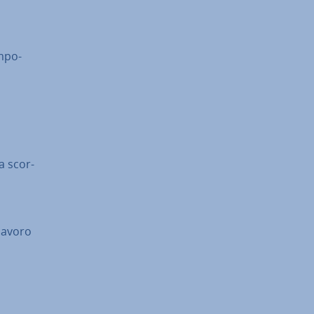
m­po­
a scor­
 lavoro