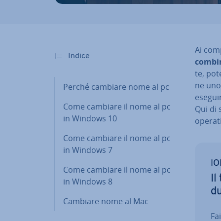
Ai com
Indice
com­bi­
te, pot
ne uno 
Perché cambiare nome al pc
esegui
Come cambiare il nome al pc
Qui di 
in Windows 10
operati
Come cambiare il nome al pc
in Windows 7
IO
Come cambiare il nome al pc
Il
in Windows 8
dut
Cambiare nome al Mac
Fa