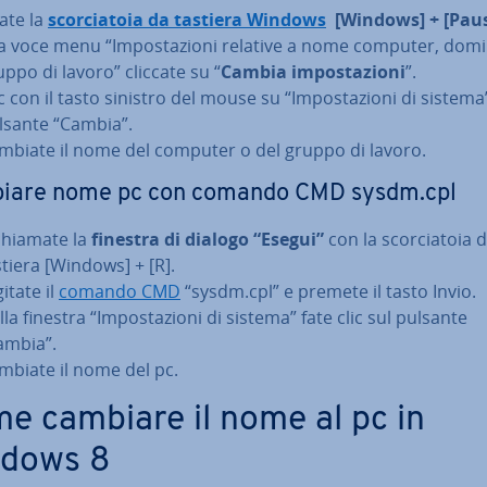
ate la
scor­cia­to­ia da tastiera Windows
[Windows] + [Pau
la voce menu “Im­po­sta­zio­ni relative a nome computer, domi
uppo di lavoro” cliccate su “
Cambia im­po­sta­zio­ni
”.
c con il tasto sinistro del mouse su “Im­po­sta­zio­ni di sistema
lsante “Cambia”.
mbiate il nome del computer o del gruppo di lavoro.
iare nome pc con comando CMD sysdm.cpl
chia­ma­te la
finestra di dialogo “Esegui”
con la scor­cia­to­ia 
stiera [Windows] + [R].
itate il
comando CMD
“sysdm.cpl” e premete il tasto Invio.
la finestra “Im­po­sta­zio­ni di sistema” fate clic sul pulsante
ambia”.
mbiate il nome del pc.
e cambiare il nome al pc in
dows 8