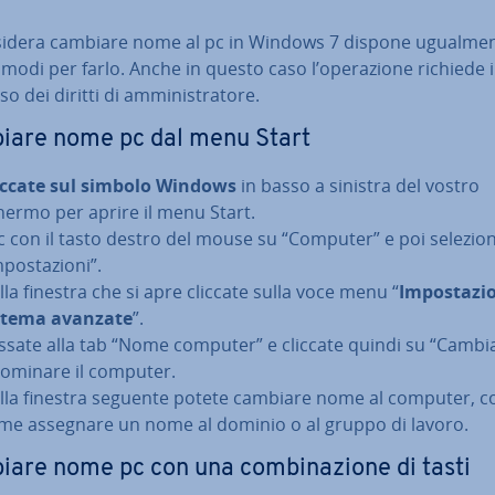
sidera cambiare nome al pc in Windows 7 dispone ugual­men­
 modi per farlo. Anche in questo caso l’ope­ra­zio­ne richiede i
 dei diritti di am­mi­ni­stra­to­re.
iare nome pc dal menu Start
iccate sul simbolo Windows
in basso a sinistra del vostro
hermo per aprire il menu Start.
ic con il tasto destro del mouse su “Computer” e poi se­le­zio­n
­po­sta­zio­ni”.
lla finestra che si apre cliccate sulla voce menu “
Im­po­sta­zio
stema avanzate
”.
ssate alla tab “Nome computer” e cliccate quindi su “Cambi
no­mi­na­re il computer.
lla finestra seguente potete cambiare nome al computer, c
me assegnare un nome al dominio o al gruppo di lavoro.
are nome pc con una com­bi­na­zio­ne di tasti