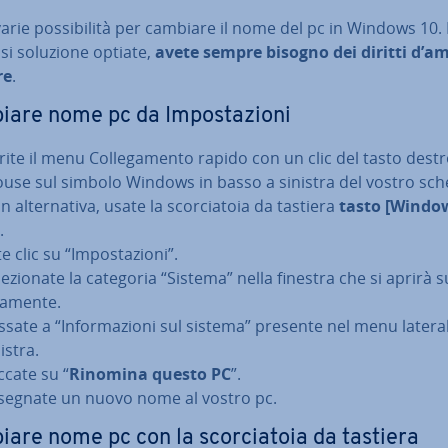
arie pos­si­bi­li­tà per cambiare il nome del pc in Windows 10.
si soluzione optiate,
avete sempre bisogno dei diritti d’am­
re
.
are nome pc da Im­po­sta­zio­ni
rite il menu Col­le­ga­men­to rapido con un clic del tasto destr
use sul simbolo Windows in basso a sinistra del vostro sc
in al­ter­na­ti­va, usate la scor­cia­to­ia da tastiera
tasto [Window
.
e clic su “Im­po­sta­zio­ni”.
le­zio­na­te la categoria “Sistema” nella finestra che si aprirà s
va­men­te.
ssate a “In­for­ma­zio­ni sul sistema” presente nel menu latera
istra.
ccate su “
Rinomina questo PC
”.
segnate un nuovo nome al vostro pc.
are nome pc con la scor­cia­to­ia da tastiera