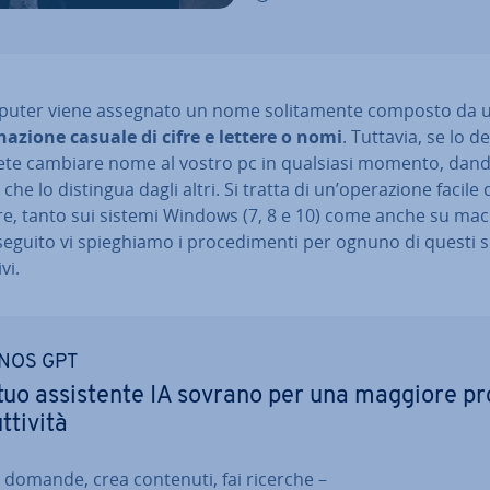
puter viene assegnato un nome so­li­ta­men­te composto da 
na­zio­ne casuale di cifre e lettere o nomi
. Tuttavia, se lo de­
ete cambiare nome al vostro pc in qualsiasi momento, dan­do
che lo distingua dagli altri. Si tratta di un’ope­ra­zio­ne facile 
re, tanto sui sistemi Windows (7, 8 e 10) come anche su ma
seguito vi spie­ghia­mo i pro­ce­di­men­ti per ognuno di questi 
vi.
NOS GPT
 tuo as­si­sten­te IA sovrano per una maggiore pr
­ti­vi­tà
i domande, crea contenuti, fai ricerche –