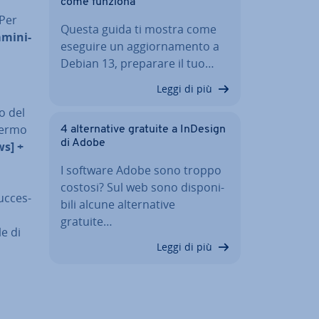
come funziona
 Per
Questa guida ti mostra come
mi­ni­
eseguire un ag­gior­na­men­to a
Debian 13, preparare il tuo…
Leggi di più
o del
hermo
4 al­ter­na­ti­ve gratuite a InDesign
di Adobe
s] +
I software Adobe sono troppo
costosi? Sul web sono di­spo­ni­
uc­ces­
bi­li alcune al­ter­na­ti­ve
gratuite…
le di
Leggi di più