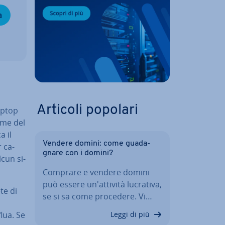
a
Articoli popolari
aptop
nome del
ca il
Vendere domini: come gua­da­
 ca­
gna­re con i domini?
cun si­
Comprare e vendere domini
può essere un'at­ti­vi­tà lucrativa,
te di
se si sa come procedere. Vi…
flua. Se
Leggi di più