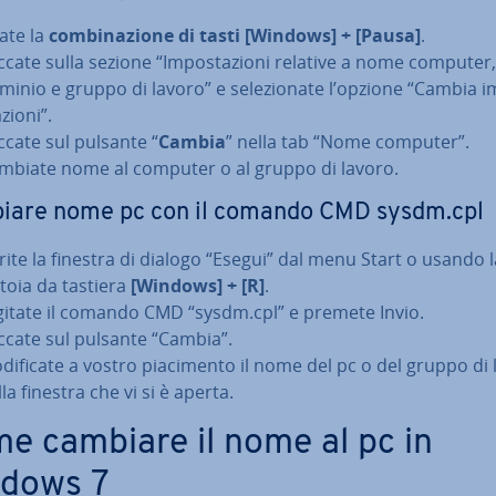
ate la
com­bi­na­zio­ne di tasti [Windows] + [Pausa]
.
iccate sulla sezione “Im­po­sta­zio­ni relative a nome computer,
minio e gruppo di lavoro” e se­le­zio­na­te l’opzione “Cambia i
­zio­ni”.
iccate sul pulsante “
Cambia
” nella tab “Nome computer”.
mbiate nome al computer o al gruppo di lavoro.
iare nome pc con il comando CMD sysdm.cpl
rite la finestra di dialogo “Esegui” dal menu Start o usando l
­to­ia da tastiera
[Windows] + [R]
.
gitate il comando CMD “sysdm.cpl” e premete Invio.
iccate sul pulsante “Cambia”.
di­fi­ca­te a vostro pia­ci­men­to il nome del pc o del gruppo di
la finestra che vi si è aperta.
e cambiare il nome al pc in
dows 7