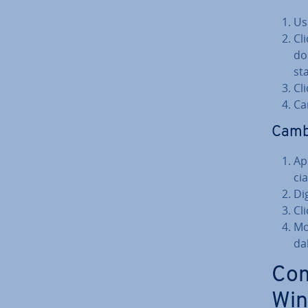
Us
Cl
do
sta
Cl
Ca
Camb
Ap
cia
Di
Cl
Mo­
dal
Com
Win