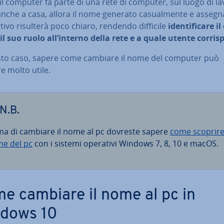
il computer fa parte di una rete di computer, sul luogo di l
che a casa, allora il nome generato ca­sual­men­te e assegn
si­ti­vo risulterà poco chiaro, rendendo difficile
iden­ti­fi­ca­re il
o, il suo ruolo all’interno della rete e a quale utente cor­ri­s
sto caso, sapere come cambiare il nome del computer può
re molto utile.
N.B.
ma di cambiare il nome al pc dovreste sapere
come scoprire 
e del pc
con i sistemi operativi Windows 7, 8, 10 e macOS.
e cambiare il nome al pc in
dows 10