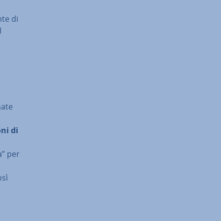
te di
l
a­te
­ni di
a” per
osì