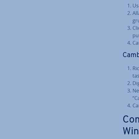
Us
Al
gr
Cli
pu
Ca
Camb
Ri­
ta
Dig
Nel
“C
Ca
Com
Win