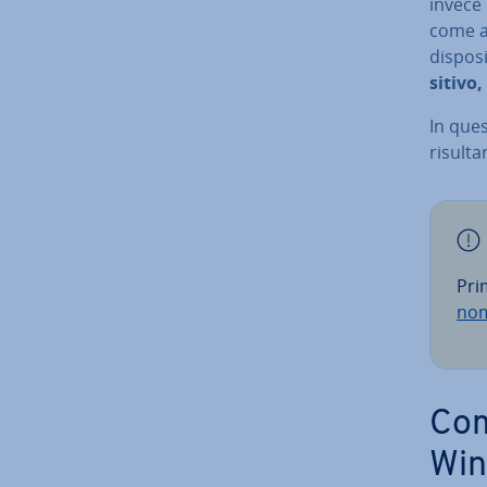
invece 
come an
di­spo­
si­ti­v
In que
risulta
Pri
nom
Com
Win