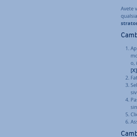
Avete v
qualsia
stra­to­
Cambi
Ap
mo
o, 
[X]
Fat
Se­
si­
Pa
sin
Cli
As
Cambi