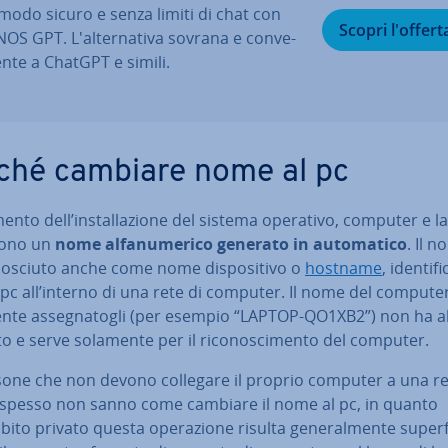
 modo sicuro e senza limiti di chat con
Scopri l'offert
OS GPT. L'al­ter­na­ti­va sovrana e con­ve­
en­te a ChatGPT e simili.
ché cambiare nome al pc
nto dell’in­stal­la­zio­ne del sistema operativo, computer e l
gono un
nome al­fa­nu­me­ri­co generato in au­to­ma­ti­co
. Il 
no­sciu­to anche come nome di­spo­si­ti­vo o
hostname
, iden­ti­fi­
pc all’interno di una rete di computer. Il nome del computer
n­te as­se­gna­to­gli (per esempio “LAPTOP-QO1XB2”) non ha al
ca­to e serve solamente per il ri­co­no­sci­men­to del computer.
sone che non devono collegare il proprio computer a una re
 spesso non sanno come cambiare il nome al pc, in quanto
bito privato questa ope­ra­zio­ne risulta ge­ne­ral­men­te super