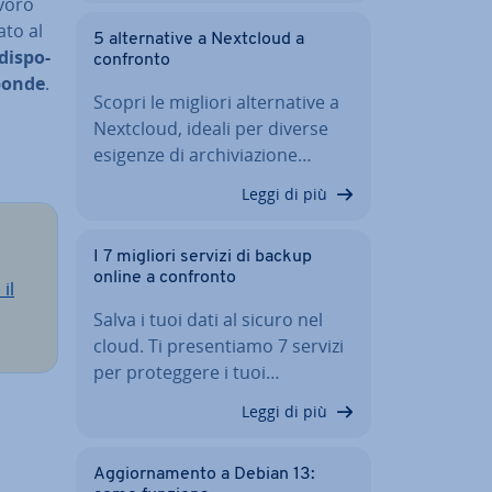
avoro
ato al
5 al­ter­na­ti­ve a Nextcloud a
 di­spo­
confronto
pon­de
.
Scopri le migliori al­ter­na­ti­ve a
Nextcloud, ideali per diverse
esigenze di ar­chi­via­zio­ne…
Leggi di più
I 7 migliori servizi di backup
online a confronto
il
Salva i tuoi dati al sicuro nel
cloud. Ti pre­sen­tia­mo 7 servizi
per pro­teg­ge­re i tuoi…
Leggi di più
Ag­gior­na­men­to a Debian 13: