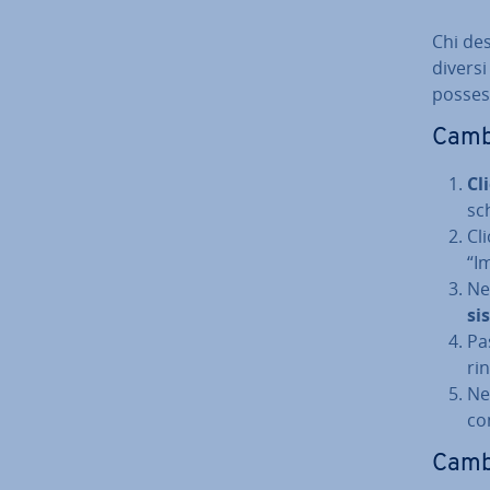
Chi de
diversi
possesso
Camb
Cl
sc
Cl
“Im
Ne
si
Pa
ri­
Ne
co
Cambi