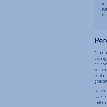
in
ION
ni
Per
Al mome
otten
pc, co­
vostro 
sual­me
gni­fi­
Le per
lavoro
nell’am