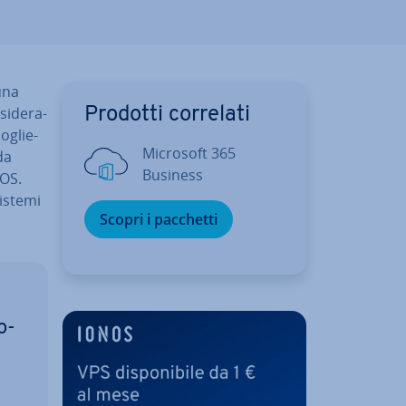
una
si­de­ra­
Prodotti correlati
­glie­
Microsoft 365
da
Business
cOS.
sistemi
Scopri i pacchetti
o­