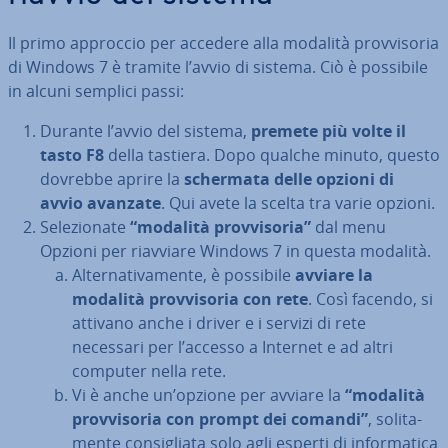
Il primo approccio per accedere alla modalità prov­vi­so­ria
di Windows 7 è tramite l’avvio di sistema. Ciò è possibile
in alcuni semplici passi:
Durante l’avvio del sistema,
premete più volte il
tasto F8
della tastiera. Dopo qualche minuto, questo
dovrebbe aprire la
schermata delle opzioni di
avvio avanzate
. Qui avete la scelta tra varie opzioni.
Se­le­zio­na­te
“modalità prov­vi­so­ria”
dal menu
Opzioni per riavviare Windows 7 in questa modalità.
Al­ter­na­ti­va­men­te, è possibile
avviare la
modalità prov­vi­so­ria con rete
. Così facendo, si
attivano anche i driver e i servizi di rete
necessari per l’accesso a Internet e ad altri
computer nella rete.
Vi è anche un’opzione per avviare la
“modalità
prov­vi­so­ria con prompt dei comandi”
, so­li­ta­
men­te con­si­glia­ta solo agli esperti di in­for­ma­ti­ca