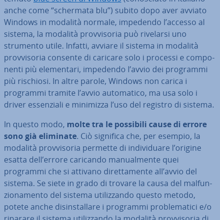
anche come “schermata blu”) subito dopo aver avviato
Windows in modalità normale, impedendo l’accesso al
sistema, la modalità prov­vi­so­ria può rivelarsi uno
strumento utile. Infatti, avviare il sistema in modalità
prov­vi­so­ria consente di caricare solo i processi e com­po­
nen­ti più ele­men­ta­ri, impedendo l’avvio dei programmi
più rischiosi. In altre parole, Windows non carica i
programmi tramite l’avvio au­to­ma­ti­co, ma usa solo i
driver es­sen­zia­li e minimizza l’uso del registro di sistema.
In questo modo,
molte tra le possibili cause di errore
sono già eliminate
. Ciò significa che, per esempio, la
modalità prov­vi­so­ria permette di in­di­vi­dua­re l’origine
esatta dell’errore caricando ma­nual­men­te quei
programmi che si attivano di­ret­ta­men­te all’avvio del
sistema. Se siete in grado di trovare la causa del mal­fun­
zio­na­men­to del sistema uti­liz­zan­do questo metodo,
potete anche di­sin­stal­la­re i programmi pro­ble­ma­ti­ci e/o
riparare il sistema uti­liz­zan­do la modalità prov­vi­so­ria di