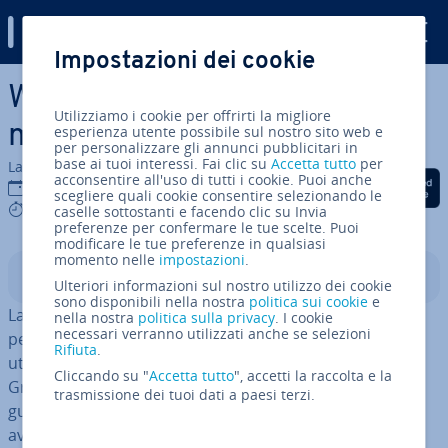
Digital Guide
Impostazioni dei cookie
Vai al contenuto prin­ci­pa­le
Windows 7: avviare la
Utilizziamo i cookie per offrirti la migliore
modalità prov­vi­so­ria
esperienza utente possibile sul nostro sito web e
per personalizzare gli annunci pubblicitari in
base ai tuoi interessi. Fai clic su
Accetta tutto
per
La redazione di IONOS
acconsentire all'uso di tutti i cookie. Puoi anche
Condividi via Facebook
Condividi via Twitter
Condividi via Li
03 mar 2021
scegliere quali cookie consentire selezionando le
4 mins
caselle sottostanti e facendo clic su Invia
preferenze per confermare le tue scelte. Puoi
modificare le tue preferenze in qualsiasi
momento nelle
impostazioni
.
Indice
Ulteriori informazioni sul nostro utilizzo dei cookie
sono disponibili nella nostra
politica sui cookie
e
La modalità prov­vi­so­ria di Windows 7 permette di re­cu­
nella nostra
politica sulla privacy
. I cookie
necessari verranno utilizzati anche se selezioni
pe­ra­re l’accesso al sistema operativo e all’in­ter­fac­cia
Rifiuta
.
utente, nel caso in cui vi siano errori critici del sistema.
Cliccando su "
Accetta tutto
", accetti la raccolta e la
Grazie a questa modalità, si può ana­liz­za­re l’origine del
trasmissione dei tuoi dati a paesi terzi.
guasto ed eseguirne la ri­so­lu­zio­ne. Questa opzione di
avvio, in­cor­po­ra­ta in Windows 7, viene chiamata