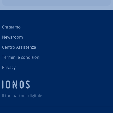
Chi siamo
Newsroom
Centro As­si­sten­za
Termini e con­di­zio­ni
Privacy
Il tuo partner digitale