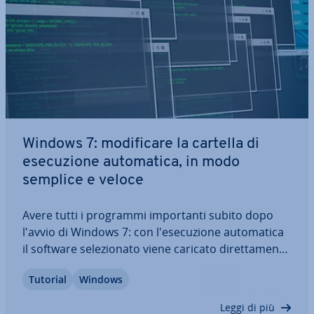
Windows 7: mo­di­fi­ca­re la cartella di
ese­cu­zio­ne au­to­ma­ti­ca, in modo
semplice e veloce
Avere tutti i programmi im­por­tan­ti subito dopo
l'avvio di Windows 7: con l'e­se­cu­zio­ne au­to­ma­ti­ca
il software se­le­zio­na­to viene caricato di­ret­ta­men­te
dopo l'avvio del sistema operativo. Non sempre
Tutorial
Windows
però siamo sod­di­sfat­ti dei programmi proposti.
Perciò vale la pena di mo­di­fi­ca­re la…
Leggi di più