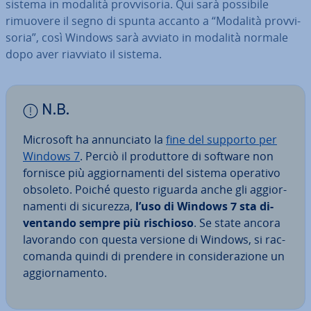
sistema in modalità prov­vi­so­ria. Qui sarà possibile
rimuovere il segno di spunta accanto a “Modalità prov­vi­
so­ria”, così Windows sarà avviato in modalità normale
dopo aver riavviato il sistema.
N.B.
Microsoft ha an­nun­cia­to la
fine del supporto per
Windows 7
. Perciò il pro­dut­to­re di software non
fornisce più ag­gior­na­men­ti del sistema operativo
obsoleto. Poiché questo riguarda anche gli ag­gior­
na­men­ti di sicurezza,
l’uso di Windows 7 sta di­
ven­tan­do sempre più rischioso
. Se state ancora
lavorando con questa versione di Windows, si rac­
co­man­da quindi di prendere in con­si­de­ra­zio­ne un
ag­gior­na­men­to.