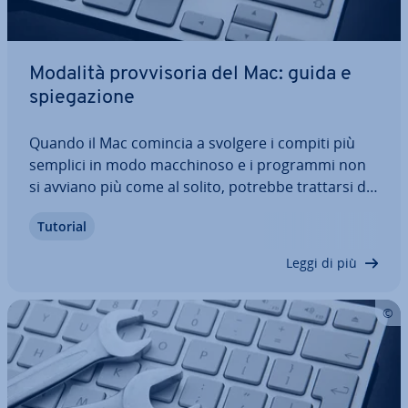
Modalità prov­vi­so­ria del Mac: guida e
spie­ga­zio­ne
Quando il Mac comincia a svolgere i compiti più
semplici in modo mac­chi­no­so e i programmi non
si avviano più come al solito, potrebbe trattarsi di
un problema serio del sistema operativo. Un aiuto
Tutorial
rapido può essere l'avvio sicuro in modalità prov­
vi­so­ria, che permette di risolvere…
Leggi di più