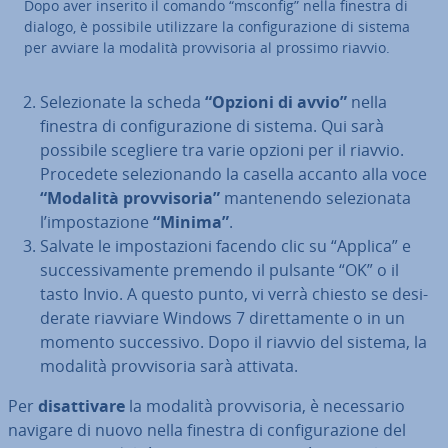
Dopo aver inserito il comando “msconfig” nella finestra di
dialogo, è possibile uti­liz­za­re la con­fi­gu­ra­zio­ne di sistema
per avviare la modalità prov­vi­so­ria al prossimo riavvio.
Se­le­zio­na­te la scheda
“Opzioni di avvio”
nella
finestra di con­fi­gu­ra­zio­ne di sistema. Qui sarà
possibile scegliere tra varie opzioni per il riavvio.
Procedete se­le­zio­nan­do la casella accanto alla voce
“Modalità prov­vi­so­ria”
man­te­nen­do se­le­zio­na­ta
l’im­po­sta­zio­ne
“Minima”
.
Salvate le im­po­sta­zio­ni facendo clic su “Applica” e
suc­ces­si­va­men­te premendo il pulsante “OK” o il
tasto Invio. A questo punto, vi verrà chiesto se de­si­
de­ra­te riavviare Windows 7 di­ret­ta­men­te o in un
momento suc­ces­si­vo. Dopo il riavvio del sistema, la
modalità prov­vi­so­ria sarà attivata.
Per
di­sat­ti­va­re
la modalità prov­vi­so­ria, è ne­ces­sa­rio
navigare di nuovo nella finestra di con­fi­gu­ra­zio­ne del