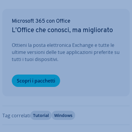
Microsoft 365 con Office
L'Office che conosci, ma mi­glio­ra­to
Ottieni la posta elet­tro­ni­ca Exchange e tutte le
ultime versioni delle tue ap­pli­ca­zio­ni preferite su
tutti i tuoi di­spo­si­ti­vi.
Scopri i pacchetti
Tag correlati
Tutorial
Windows