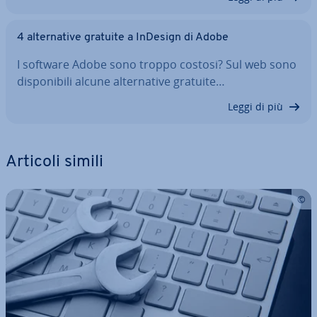
4 al­ter­na­ti­ve gratuite a InDesign di Adobe
I software Adobe sono troppo costosi? Sul web sono
di­spo­ni­bi­li alcune al­ter­na­ti­ve gratuite…
Leggi di più
Articoli simili