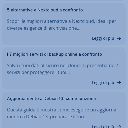
5 al­ter­na­ti­ve a Nextcloud a confronto
Scopri le migliori al­ter­na­ti­ve a Nextcloud, ideali per
diverse esigenze di ar­chi­via­zio­ne…
Leggi di più
I 7 migliori servizi di backup online a confronto
Salva i tuoi dati al sicuro nel cloud. Ti pre­sen­tia­mo 7
servizi per pro­teg­ge­re i tuoi…
Leggi di più
Ag­gior­na­men­to a Debian 13: come funziona
Questa guida ti mostra come eseguire un ag­gior­na­
men­to a Debian 13, preparare il tuo…
Leggi di più