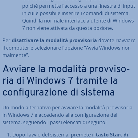
poiché permette l’accesso a una finestra di input
in cui è possibile inserire i comandi di sistema.
Quindi la normale in­ter­fac­cia utente di Windows
7 non viene attivata da questa opzione.
Per
di­sat­ti­va­re la modalità prov­vi­so­ria
dovete riavviare
il computer e se­le­zio­na­re l’opzione “Avvia Windows nor­
mal­men­te”.
Avviare la modalità prov­vi­so­
ria di Windows 7 tramite la
con­fi­gu­ra­zio­ne di sistema
Un modo al­ter­na­ti­vo per avviare la modalità prov­vi­so­ria
in Windows 7 è accedendo alla con­fi­gu­ra­zio­ne del
sistema, seguendo i passi elencati di seguito:
Dopo l’avvio del sistema, premete il
tasto Start di