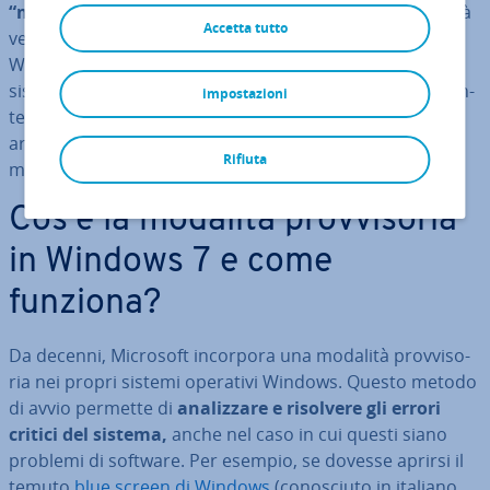
“modalità prov­vi­so­ria”
poiché tramite questa modalità
Accetta tutto
vengono attivati solo i com­po­nen­ti es­sen­zia­li di
Windows, ovvero solo i driver necessari per l’avvio del
sistema. I programmi, pe­ri­fe­ri­che o driver po­ten­zial­men­
impostazioni
te pro­ble­ma­ti­ci non vengono quindi attivati. In questo
articolo vi spie­ghia­mo come avviare Windows 7 in
Rifiuta
modalità prov­vi­so­ria uti­liz­zan­do due metodi diversi.
Cos’è la modalità prov­vi­so­ria
in Windows 7 e come
funziona?
Da decenni, Microsoft incorpora una modalità prov­vi­so­
ria nei propri sistemi operativi Windows. Questo metodo
di avvio permette di
ana­liz­za­re e risolvere gli errori
critici del sistema,
anche nel caso in cui questi siano
problemi di software. Per esempio, se dovesse aprirsi il
temuto
blue screen di Windows
(co­no­sciu­to in italiano