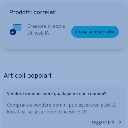
Vai al menu prin­ci­pa­le
Prodotti correlati
Creatore di app e
Inizia senza rischi
siti web IA
Articoli popolari
Vendere domini: come gua­da­gna­re con i domini?
Comprare e vendere domini può essere un'at­ti­vi­tà
lucrativa, se si sa come procedere. Vi…
Leggi di più