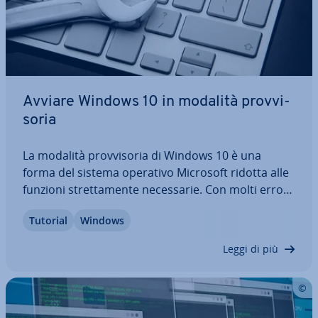
Avviare Windows 10 in modalità prov­vi­
so­ria
La modalità prov­vi­so­ria di Windows 10 è una
forma del sistema operativo Microsoft ridotta alle
funzioni stret­ta­men­te ne­ces­sa­rie. Con molti errori
hardware o software critici, Windows 10 può
Tutorial
Windows
ancora essere avviato in modalità prov­vi­so­ria. In
questo modo la diagnosi e la ri­pa­ra­zio­ne…
Leggi di più