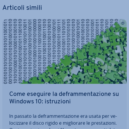
Articoli simili
Come eseguire la de­fram­men­ta­zio­ne su
Windows 10: istru­zio­ni
In passato la de­fram­men­ta­zio­ne era usata per ve­
lo­ciz­za­re il disco rigido e mi­glio­ra­re le pre­sta­zio­ni.