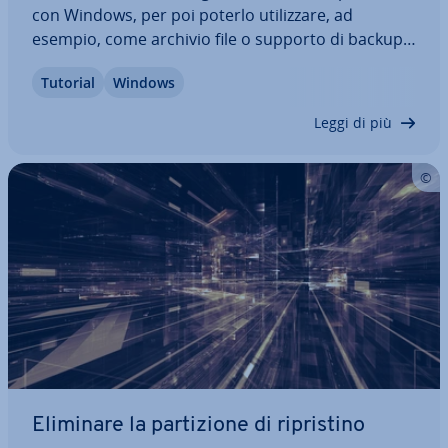
con Windows, per poi poterlo uti­liz­za­re, ad
esempio, come archivio file o supporto di backup.
La for­mat­ta­zio­ne su Windows è semplice, in
Tutorial
Windows
quanto il sistema operativo mette già a di­spo­si­zio­
ne tutte le funzioni e le risorse ne­ces­sa­rie.…
Leggi di più
Eliminare la par­ti­zio­ne di ri­pri­sti­no