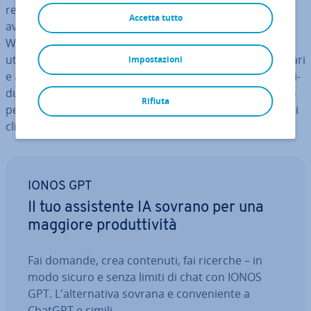
re diversi sistemi operativi su uno stesso hard disk,
Accetta tutto
avrete bisogno di par­ti­zio­ni diverse. La par­ti­zio­ne su
Windows 10 è re­la­ti­va­men­te semplice e anche degli
utenti poco esperti possono com­ple­ta­re i passi necessari
impostazioni
e ap­pro­fit­ta­re dei vantaggi di un drive con­fi­gu­ra­to in­di­vi­
dual­men­te. Seguite le nostre istru­zio­ni passo per passo
Rifiuta
per capire come par­ti­zio­na­re il vostro hard disk in pochi
clic.
IONOS GPT
Il tuo as­si­sten­te IA sovrano per una
maggiore pro­dut­ti­vi­tà
Fai domande, crea contenuti, fai ricerche – in
modo sicuro e senza limiti di chat con IONOS
GPT. L'al­ter­na­ti­va sovrana e con­ve­nien­te a
ChatGPT e simili.