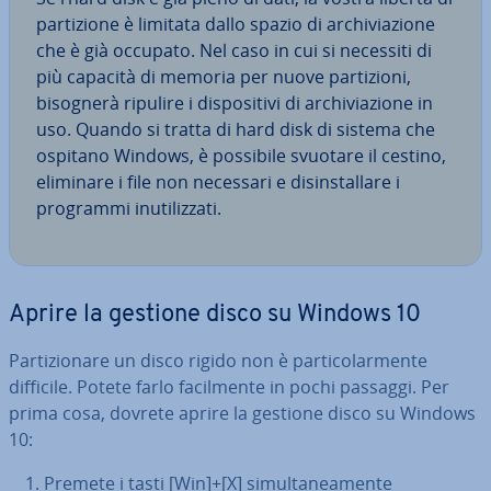
par­ti­zio­ne è limitata dallo spazio di ar­chi­via­zio­ne
che è già occupato. Nel caso in cui si necessiti di
più capacità di memoria per nuove par­ti­zio­ni,
bisognerà ripulire i di­spo­si­ti­vi di ar­chi­via­zio­ne in
uso. Quando si tratta di hard disk di sistema che
ospitano Windows, è possibile svuotare il cestino,
eliminare i file non necessari e di­sin­stal­la­re i
programmi inu­ti­liz­za­ti.
Aprire la gestione disco su Windows 10
Par­ti­zio­na­re un disco rigido non è par­ti­co­lar­men­te
difficile. Potete farlo fa­cil­men­te in pochi passaggi. Per
prima cosa, dovrete aprire la gestione disco su Windows
10:
Premete i tasti [Win]+[X] si­mul­ta­nea­men­te