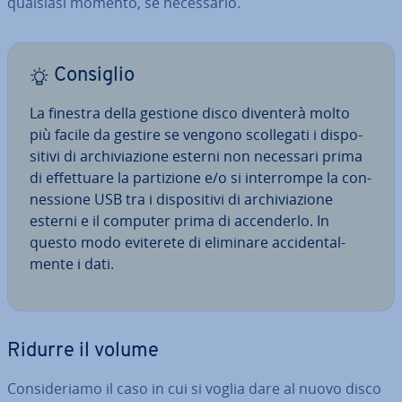
qualsiasi momento, se ne­ces­sa­rio.
Consiglio
La finestra della gestione disco diventerà molto
più facile da gestire se vengono scol­le­ga­ti i di­spo­
si­ti­vi di ar­chi­via­zio­ne esterni non necessari prima
di ef­fet­tua­re la par­ti­zio­ne e/o si in­ter­rom­pe la con­
nes­sio­ne USB tra i di­spo­si­ti­vi di ar­chi­via­zio­ne
esterni e il computer prima di ac­cen­der­lo. In
questo modo eviterete di eliminare ac­ci­den­tal­
men­te i dati.
Ridurre il volume
Con­si­de­ria­mo il caso in cui si voglia dare al nuovo disco