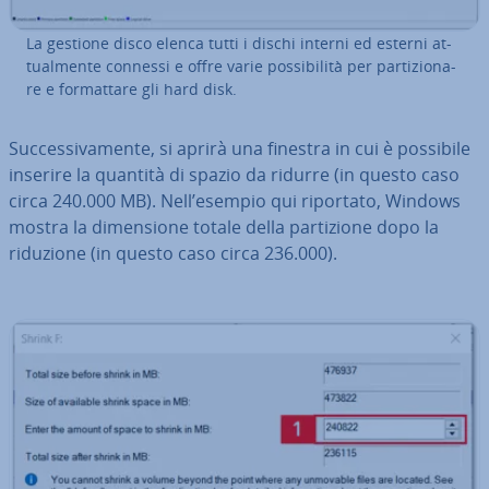
La gestione disco elenca tutti i dischi interni ed esterni at­
tual­men­te connessi e offre varie pos­si­bi­li­tà per par­ti­zio­na­
re e for­mat­ta­re gli hard disk.
Suc­ces­si­va­men­te, si aprirà una finestra in cui è possibile
inserire la quantità di spazio da ridurre (in questo caso
circa 240.000 MB). Nell’esempio qui riportato, Windows
mostra la di­men­sio­ne totale della par­ti­zio­ne dopo la
riduzione (in questo caso circa 236.000).