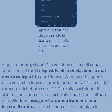
Aprire la gestione
disco usando la
barra delle ap­pli­ca­
zio­ni su Windows
10.
A questo punto, si aprirà la gestione disco nella quale
sono elencati tutti i
di­spo­si­ti­vi di ar­chi­via­zio­ne at­tual­
men­te collegati
. La par­ti­zio­ne di Windows 10 appare
nella gerarchia interna come la prima unità (Disco 0), ti­pi­
ca­men­te eti­chet­ta­ta con
“C:”.
Oltre alla par­ti­zio­ne di
sistema, possono esservi anche altre par­ti­zio­ni sull’hard
disk. Windows
assegnerà au­to­ma­ti­ca­men­te una
lettera di unità
a esse, che può essere cambiata in