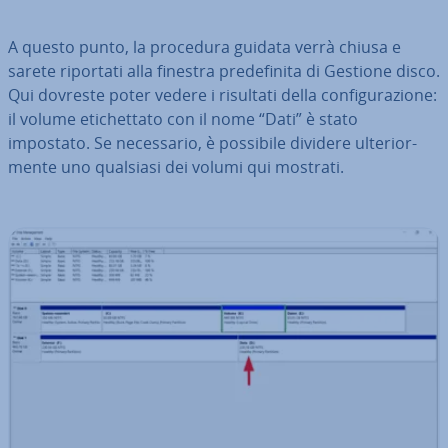
A questo punto, la procedura guidata verrà chiusa e
sarete riportati alla finestra pre­de­fi­ni­ta di Gestione disco.
Qui dovreste poter vedere i risultati della con­fi­gu­ra­zio­ne:
il volume eti­chet­ta­to con il nome “Dati” è stato
impostato. Se ne­ces­sa­rio, è possibile dividere ul­te­rior­
men­te uno qualsiasi dei volumi qui mostrati.