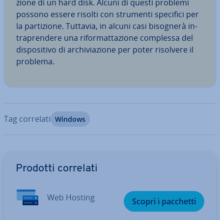
zio­ne di un hard disk. Alcuni di questi problemi
possono essere risolti con strumenti specifici per
la par­ti­zio­ne. Tuttavia, in alcuni casi bisognerà in­
tra­pren­de­re una ri­for­mat­ta­zio­ne complessa del
di­spo­si­ti­vo di ar­chi­via­zio­ne per poter risolvere il
problema.
Tag correlati
Windows
Vai al menu prin­ci­pa­le
Prodotti correlati
Web Hosting
Scopri i pacchetti