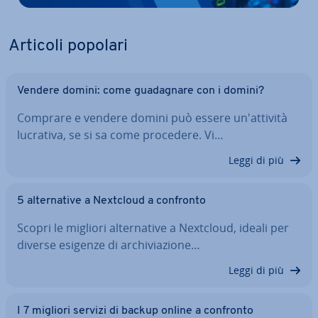
Articoli popolari
Vendere domini: come gua­da­gna­re con i domini?
Comprare e vendere domini può essere un'at­ti­vi­tà
lucrativa, se si sa come procedere. Vi…
Leggi di più
5 al­ter­na­ti­ve a Nextcloud a confronto
Scopri le migliori al­ter­na­ti­ve a Nextcloud, ideali per
diverse esigenze di ar­chi­via­zio­ne…
Leggi di più
I 7 migliori servizi di backup online a confronto