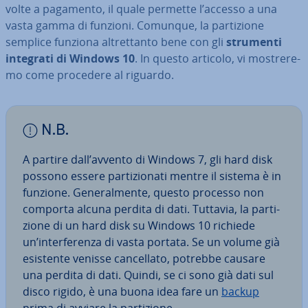
volte a pagamento, il quale permette l’accesso a una
vasta gamma di funzioni. Comunque, la par­ti­zio­ne
semplice funziona al­tret­tan­to bene con gli
strumenti
integrati di Windows 10
. In questo articolo, vi mo­stre­re­
mo come procedere al riguardo.
N.B.
A partire dall’avvento di Windows 7, gli hard disk
possono essere par­ti­zio­na­ti mentre il sistema è in
funzione. Ge­ne­ral­men­te, questo processo non
comporta alcuna perdita di dati. Tuttavia, la par­ti­
zio­ne di un hard disk su Windows 10 richiede
un’in­ter­fe­ren­za di vasta portata. Se un volume già
esistente venisse can­cel­la­to, potrebbe causare
una perdita di dati. Quindi, se ci sono già dati sul
disco rigido, è una buona idea fare un
backup