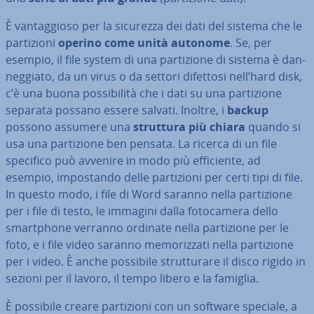
È van­tag­gio­so per la sicurezza dei dati del sistema che le
par­ti­zio­ni
operino come unità autonome
. Se, per
esempio, il file system di una par­ti­zio­ne di sistema è dan­
neg­gia­to, da un virus o da settori difettosi nell’hard disk,
c’è una buona pos­si­bi­li­tà che i dati su una par­ti­zio­ne
separata possano essere salvati. Inoltre, i
backup
possono assumere una
struttura più chiara
quando si
usa una par­ti­zio­ne ben pensata. La ricerca di un file
specifico può avvenire in modo più ef­fi­cien­te, ad
esempio, im­po­stan­do delle par­ti­zio­ni per certi tipi di file.
In questo modo, i file di Word saranno nella par­ti­zio­ne
per i file di testo, le immagini dalla fo­to­ca­me­ra dello
smart­pho­ne verranno ordinate nella par­ti­zio­ne per le
foto, e i file video saranno me­mo­riz­za­ti nella par­ti­zio­ne
per i video. È anche possibile strut­tu­ra­re il disco rigido in
sezioni per il lavoro, il tempo libero e la famiglia.
È possibile creare par­ti­zio­ni con un software speciale, a