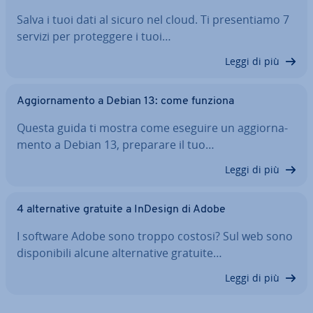
Salva i tuoi dati al sicuro nel cloud. Ti pre­sen­tia­mo 7
servizi per pro­teg­ge­re i tuoi…
Leggi di più
Ag­gior­na­men­to a Debian 13: come funziona
Questa guida ti mostra come eseguire un ag­gior­na­
men­to a Debian 13, preparare il tuo…
Leggi di più
4 al­ter­na­ti­ve gratuite a InDesign di Adobe
I software Adobe sono troppo costosi? Sul web sono
di­spo­ni­bi­li alcune al­ter­na­ti­ve gratuite…
Leggi di più