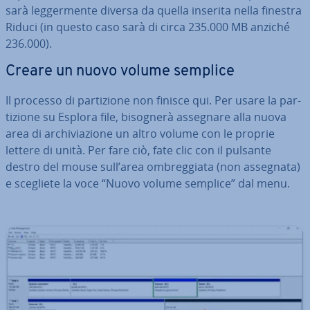
sarà leg­ger­men­te diversa da quella inserita nella finestra
Riduci (in questo caso sarà di circa 235.000 MB anziché
236.000).
Creare un nuovo volume semplice
Il processo di par­ti­zio­ne non finisce qui. Per usare la par­
ti­zio­ne su Esplora file, bisognerà assegnare alla nuova
area di ar­chi­via­zio­ne un altro volume con le proprie
lettere di unità. Per fare ciò, fate clic con il pulsante
destro del mouse sull’area om­breg­gia­ta (non assegnata)
e scegliete la voce “Nuovo volume semplice” dal menu.