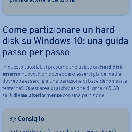
prima di avviare la par­ti­zio­ne.
Come par­ti­zio­na­re un hard
disk su Windows 10: una guida
passo per passo
In questo tutorial, si presume che usiate un
hard disk
esterno
nuovo. Non do­vreb­be­ro esserci già dei dati e
dovrebbe esserci già una par­ti­zio­ne di base de­no­mi­na­ta
“esterna”. Quest’area di ar­chi­via­zio­ne di circa 465 GB
sarà
divisa ul­te­rior­men­te
con una par­ti­zio­ne.
Consiglio
Se l’hard disk è già pieno di dati, la vostra libertà di