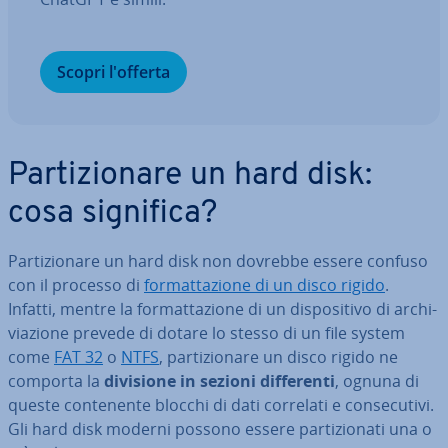
Scopri l'offerta
Par­ti­zio­na­re un hard disk:
cosa significa?
Par­ti­zio­na­re un hard disk non dovrebbe essere confuso
con il processo di
for­mat­ta­zio­ne di un disco rigido
.
Infatti, mentre la for­mat­ta­zio­ne di un di­spo­si­ti­vo di ar­chi­
via­zio­ne prevede di dotare lo stesso di un file system
come
FAT 32
o
NTFS
, par­ti­zio­na­re un disco rigido ne
comporta la
divisione in sezioni dif­fe­ren­ti
, ognuna di
queste con­te­nen­te blocchi di dati correlati e con­se­cu­ti­vi.
Gli hard disk moderni possono essere par­ti­zio­na­ti una o