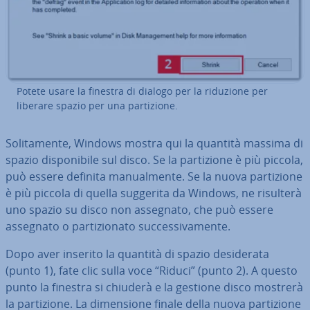
Potete usare la finestra di dialogo per la riduzione per
liberare spazio per una par­ti­zio­ne.
So­li­ta­men­te, Windows mostra qui la quantità massima di
spazio di­spo­ni­bi­le sul disco. Se la par­ti­zio­ne è più piccola,
può essere definita ma­nual­men­te. Se la nuova par­ti­zio­ne
è più piccola di quella suggerita da Windows, ne risulterà
uno spazio su disco non assegnato, che può essere
assegnato o par­ti­zio­na­to suc­ces­si­va­men­te.
Dopo aver inserito la quantità di spazio de­si­de­ra­ta
(punto 1), fate clic sulla voce “Riduci” (punto 2). A questo
punto la finestra si chiuderà e la gestione disco mostrerà
la par­ti­zio­ne. La di­men­sio­ne finale della nuova par­ti­zio­ne