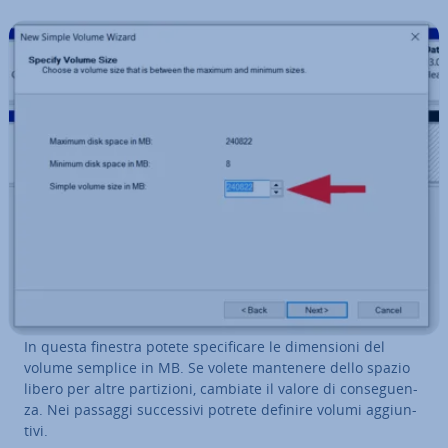
In questa finestra potete spe­ci­fi­ca­re le di­men­sio­ni del
volume semplice in MB. Se volete mantenere dello spazio
libero per altre par­ti­zio­ni, cambiate il valore di con­se­guen­
za. Nei passaggi suc­ces­si­vi potrete definire volumi ag­giun­
ti­vi.