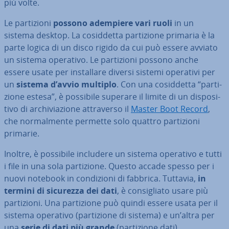
più volte.
Le par­ti­zio­ni
possono adempiere vari ruoli
in un
sistema desktop. La co­sid­det­ta par­ti­zio­ne primaria è la
parte logica di un disco rigido da cui può essere avviato
un sistema operativo. Le par­ti­zio­ni possono anche
essere usate per in­stal­la­re diversi sistemi operativi per
un
sistema d’avvio multiplo
. Con una co­sid­det­ta “par­ti­
zio­ne estesa”, è possibile superare il limite di un di­spo­si­
ti­vo di ar­chi­via­zio­ne at­tra­ver­so il
Master Boot Record
,
che nor­mal­men­te permette solo quattro par­ti­zio­ni
primarie.
Inoltre, è possibile includere un sistema operativo e tutti
i file in una sola par­ti­zio­ne. Questo accade spesso per i
nuovi notebook in con­di­zio­ni di fabbrica. Tuttavia,
in
termini di sicurezza dei dati
, è con­si­glia­to usare più
par­ti­zio­ni. Una par­ti­zio­ne può quindi essere usata per il
sistema operativo (par­ti­zio­ne di sistema) e un’altra per
una
serie di dati più grande
(par­ti­zio­ne dati).