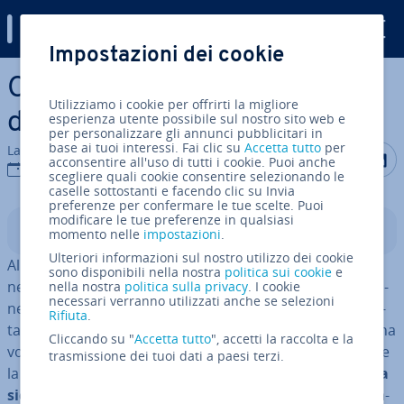
Digital Guide
Impostazioni dei cookie
Vai al contenuto prin­ci­pa­le
Come par­ti­zio­na­re un hard
Utilizziamo i cookie per offrirti la migliore
disk su Windows 10
esperienza utente possibile sul nostro sito web e
per personalizzare gli annunci pubblicitari in
base ai tuoi interessi. Fai clic su
Accetta tutto
per
La redazione di IONOS
Condividi 
Condiv
C
acconsentire all'uso di tutti i cookie. Puoi anche
20 apr 2021
scegliere quali cookie consentire selezionando le
caselle sottostanti e facendo clic su Invia
preferenze per confermare le tue scelte. Puoi
modificare le tue preferenze in qualsiasi
Indice
momento nelle
impostazioni
.
Ulteriori informazioni sul nostro utilizzo dei cookie
Al giorno d’oggi par­ti­zio­na­re gli hard disk non è più una
sono disponibili nella nostra
politica sui cookie
e
necessità assoluta. Ciò perché i di­spo­si­ti­vi di ar­chi­via­zio­
nella nostra
politica sulla privacy
. I cookie
necessari verranno utilizzati anche se selezioni
ne sono strut­tu­ra­ti in modo da poter essere usati di­ret­
Rifiuta
.
ta­men­te appena usciti dalla con­fe­zio­ne. In tutti i casi, una
Cliccando su "
Accetta tutto
", accetti la raccolta e la
volta scoperto come funziona, la par­ti­zio­ne può rendere
trasmissione dei tuoi dati a paesi terzi.
la
gestione dei dati
molto più semplice e
aumentare la
sicurezza dei dati stessi
. Nel caso in cui voleste in­stal­la­