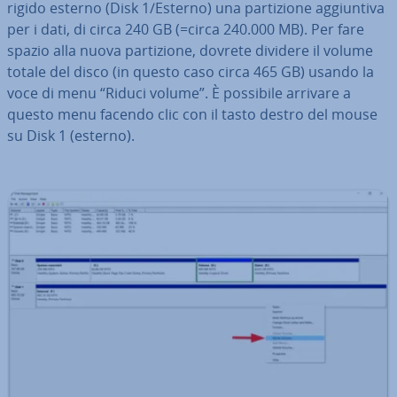
rigido esterno (Disk 1/Esterno) una par­ti­zio­ne ag­giun­ti­va
per i dati, di circa 240 GB (=circa 240.000 MB). Per fare
spazio alla nuova par­ti­zio­ne, dovrete dividere il volume
totale del disco (in questo caso circa 465 GB) usando la
voce di menu “Riduci volume”. È possibile arrivare a
questo menu facendo clic con il tasto destro del mouse
su Disk 1 (esterno).