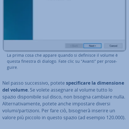
La prima cosa che appare quando si definisce il volume è
questa finestra di dialogo. Fate clic su “Avanti” per pro­se­
gui­re.
Nel passo suc­ces­si­vo, potete
spe­ci­fi­ca­re la di­men­sio­ne
del volume
. Se volete assegnare al volume tutto lo
spazio di­spo­ni­bi­le sul disco, non bisogna cambiare nulla.
Al­ter­na­ti­va­men­te, potete anche impostare diversi
volumi/par­ti­zio­ni. Per fare ciò, bisognerà inserire un
valore più piccolo in questo spazio (ad esempio 120.000).