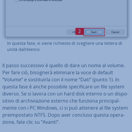
In questa fase, vi viene richiesto di scegliere una lettera di
unità dall’elenco
Il passo suc­ces­si­vo è quello di dare un nome al volume.
Per fare ciò, bisognerà eliminare la voce di default
“Volume” e so­sti­tuir­la con il nome “Dati” (punto 1). In
questa fase è anche possibile spe­ci­fi­ca­re un file system
diverso. Se si lavora con un hard disk interno o un di­spo­
si­ti­vo di ar­chi­via­zio­ne esterno che funziona prin­ci­pal­
men­te con i PC Windows, ci si può attenere al file system
pre­im­po­sta­to NTFS. Dopo aver concluso questa ope­ra­
zio­ne, fate clic su “Avanti”.