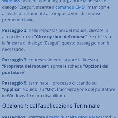
Windows
tasto di [Windows] + [R], aprite la finestra di
dialogo “Esegui”, inserite il
comando CMD
“main.cpl
”
e
arrivate di­ret­ta­men­te alle im­po­sta­zio­ni del mouse
premendo invio.
Passaggio 2:
nelle im­po­sta­zio­ni del mouse, cliccate in
alto a destra su
“Altre opzioni del mouse”
. Se uti­liz­za­te
la finestra di dialogo “Esegui”, questo passaggio non è
ne­ces­sa­rio.
Passaggio 3:
con­te­stual­men­te si apre la finestra
“Proprietà del mouse”
; aprite la scheda
“Opzioni del
puntatore”
.
Passaggio 5:
terminate il processo cliccando su
“Applica”
e quindi su “
OK
”. L’ac­ce­le­ra­zio­ne del puntatore
in Windows 10 è ora di­sa­bi­li­ta­ta.
Opzione 1: dall’ap­pli­ca­zio­ne Terminale
Passaggio1:
uti­liz­za­te il
tasto di scelta rapida Mac
[cmd] +