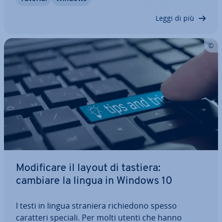
gi­stra­re i programmi attivi sullo schermo,
rendendo superfluo l’utilizzo di un programma…
Leggi di più
Mo­di­fi­ca­re il layout di tastiera:
cambiare la lingua in Windows 10
I testi in lingua straniera ri­chie­do­no spesso
caratteri speciali. Per molti utenti che hanno