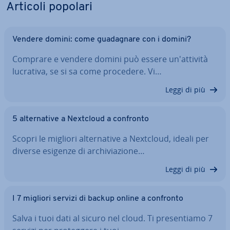
Articoli popolari
Vendere domini: come gua­da­gna­re con i domini?
Comprare e vendere domini può essere un'at­ti­vi­tà
lucrativa, se si sa come procedere. Vi…
Leggi di più
5 al­ter­na­ti­ve a Nextcloud a confronto
Scopri le migliori al­ter­na­ti­ve a Nextcloud, ideali per
diverse esigenze di ar­chi­via­zio­ne…
Leggi di più
I 7 migliori servizi di backup online a confronto
Salva i tuoi dati al sicuro nel cloud. Ti pre­sen­tia­mo 7