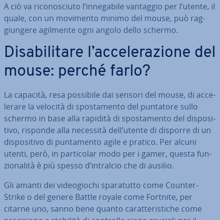
A ciò va ri­co­no­sciu­to l’in­ne­ga­bi­le vantaggio per l’utente, il
quale, con un movimento minimo del mouse, può rag­
giun­ge­re agilmente ogni angolo dello schermo.
Di­sa­bi­li­ta­re l’ac­ce­le­ra­zio­ne del
mouse: perché farlo?
La capacità, resa possibile dai sensori del mouse, di ac­ce­
le­ra­re la velocità di spo­sta­men­to del puntatore sullo
schermo in base alla rapidità di spo­sta­men­to del di­spo­si­
ti­vo, risponde alla necessità dell’utente di disporre di un
di­spo­si­ti­vo di pun­ta­men­to agile e pratico. Per alcuni
utenti, però, in par­ti­co­lar modo per i gamer, questa fun­
zio­na­li­tà è più spesso d’intralcio che di ausilio.
Gli amanti dei vi­deo­gio­chi spa­ra­tut­to come Counter-
Strike o del genere Battle royale come Fortnite, per
citarne uno, sanno bene quanto ca­rat­te­ri­sti­che come