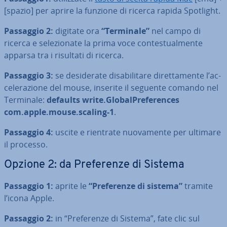
[spazio] per aprire la funzione di ricerca rapida Spotlight.
Passaggio 2:
digitate ora
“Terminale”
nel campo di
ricerca e se­le­zio­na­te la prima voce con­te­stual­men­te
apparsa tra i risultati di ricerca.
Passaggio 3:
se de­si­de­ra­te di­sa­bi­li­ta­re di­ret­ta­men­te l’ac­
ce­le­ra­zio­ne del mouse, inserite il seguente comando nel
Terminale:
defaults write.Glo­bal­Pre­fe­ren­ces
com.apple.mouse.scaling-1
.
Passaggio 4:
uscite e rientrate nuo­va­men­te per ultimare
il processo.
Opzione 2: da Pre­fe­ren­ze di Sistema
Passaggio 1:
aprite le
“Pre­fe­ren­ze di sistema”
tramite
l’icona Apple.
Passaggio 2:
in “Pre­fe­ren­ze di Sistema”, fate clic sul