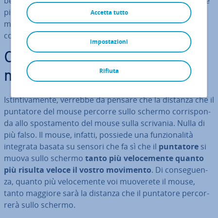
bel mezzo di una partita. La nostra guida vi fa conoscere
più da vicino l’ac­ce­le­ra­zio­ne del mouse in Windows 10 e
Accetta tutto
macOS e vi svela che cos’è, per quale motivo esiste e
come di­sa­bi­li­tar­la.
impostazioni
Che cos’è l’ac­ce­le­ra­zio­ne del
Rifiuta
mouse?
Istin­ti­va­men­te, verrebbe da pensare che la distanza che il
puntatore del mouse percorre sullo schermo cor­ri­spon­
da allo spo­sta­men­to del mouse sulla scrivania. Nulla di
più falso. Il mouse, infatti, possiede una fun­zio­na­li­tà
integrata basata su sensori che fa sì che il
puntatore
si
muova sullo schermo
tanto più ve­lo­ce­men­te quanto
più risulta veloce il vostro movimento
. Di con­se­guen­
za, quanto più ve­lo­ce­men­te voi muoverete il mouse,
tanto maggiore sarà la distanza che il puntatore per­cor­
re­rà sullo schermo.