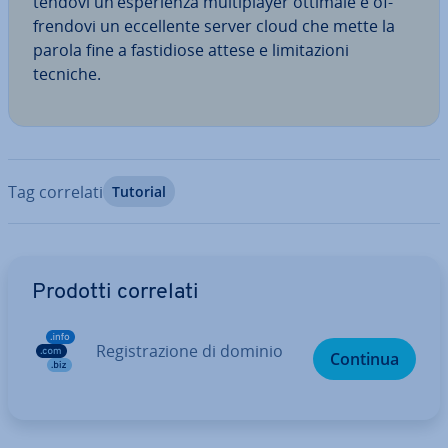
ten­do­vi un’espe­rien­za mul­ti­player ottimale e of­
fren­do­vi un ec­cel­len­te server cloud che mette la
parola fine a fa­sti­dio­se attese e li­mi­ta­zio­ni
tecniche.
Tag correlati
Tutorial
Vai al menu prin­ci­pa­le
Prodotti correlati
Re­gi­stra­zio­ne di dominio
Continua