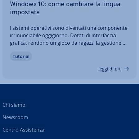
Windows 10: come cambiare la lingua
impostata
I sistemi operativi sono diventati una com­po­nen­te
ir­ri­nun­cia­bi­le og­gi­gior­no. Dotati di in­ter­fac­cia
grafica, rendono un gioco da ragazzi la gestione
delle risorse di calcolo e memoria di­spo­ni­bi­li. Se
Tutorial
nce­ces­sa­rio, la lingua impostata di default può
essere cambiata, sce­glien­do­ne una…
Leggi di più
Chi siamo
Newsroom
Centro As­si­sten­za