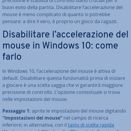
pre­ci­sio­ne e stabilità di controllo siano cruciali per il
buon esito della partita. Di­sa­bi­li­ta­re l’ac­ce­le­ra­zio­ne del
mouse è meno com­pli­ca­to di quanto si potrebbe
pensare: a dire il vero, è proprio un gioco da ragazzi.
Di­sa­bi­li­ta­re l’ac­ce­le­ra­zio­ne del
mouse in Windows 10: come
farlo
In Windows 10, l’ac­ce­le­ra­zio­ne del mouse è attiva di
default. Di­sa­bi­li­ta­re questa fun­zio­na­li­tà prima di iniziare
a giocare è una scelta saggia che vi garantirà maggiore
pre­ci­sio­ne di controllo. L’opzione con­te­stua­le si trova
nelle im­po­sta­zio­ni del mouse.
Passaggio 1:
aprite le im­po­sta­zio­ni del mouse digitando
“Im­po­sta­zio­ni del mouse”
nel campo di ricerca
inferiore; in al­ter­na­ti­va, con il
tasto di scelta rapida