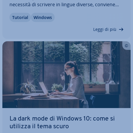
necessità di scrivere in lingue diverse, conviene
mo­di­fi­ca­re la lingua della tastiera. Le com­bi­na­zio­ni
Tutorial
Windows
di tasti di Windows 10 con­sen­to­no di passare ra­pi­
da­men­te da una lingua all’altra.…
Leggi di più
La dark mode di Windows 10: come si
utilizza il tema scuro