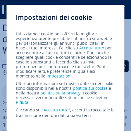
Digital Guide
Impostazioni dei cookie
Vai al contenuto prin­ci­pa­le
Di­sa­bi­li­ta­re l’ac­ce­le­ra­zio­ne
Utilizziamo i cookie per offrirti la migliore
del mouse: la guida per
esperienza utente possibile sul nostro sito web e
per personalizzare gli annunci pubblicitari in
base ai tuoi interessi. Fai clic su
Accetta tutto
per
Windows e Mac
acconsentire all'uso di tutti i cookie. Puoi anche
scegliere quali cookie consentire selezionando le
La redazione di IONOS
caselle sottostanti e facendo clic su Invia
Condividi via Facebook
Condividi via Twitter
Condividi via Li
02 mar 2021
preferenze per confermare le tue scelte. Puoi
modificare le tue preferenze in qualsiasi
3 mins
momento nelle
impostazioni
.
Ulteriori informazioni sul nostro utilizzo dei cookie
sono disponibili nella nostra
politica sui cookie
e
Indice
nella nostra
politica sulla privacy
. I cookie
necessari verranno utilizzati anche se selezioni
Rifiuta
.
Pro­ba­bil­men­te, molti tra gli uti­liz­za­to­ri abituali di un
computer ignorano del tutto l’esistenza dell’
Cliccando su "
Accetta tutto
", accetti la raccolta e la
ac­ce­le­ra­zio­
trasmissione dei tuoi dati a paesi terzi.
ne del mouse
. So­prat­tut­to i gamer, tuttavia, sanno bene
quanto possa risultare fa­sti­dio­sa questa fun­zio­na­li­tà nel