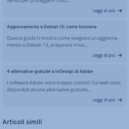
servizi per pro­teg­ge­re i tuoi…
Leggi di più
Ag­gior­na­men­to a Debian 13: come funziona
Questa guida ti mostra come eseguire un ag­gior­na­
men­to a Debian 13, preparare il tuo…
Leggi di più
4 al­ter­na­ti­ve gratuite a InDesign di Adobe
I software Adobe sono troppo costosi? Sul web sono
di­spo­ni­bi­li alcune al­ter­na­ti­ve gratuite…
Leggi di più
Articoli simili