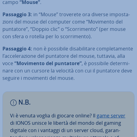
campo
“Mouse”
.
Passaggio 3:
in “Mouse” troverete ora diverse im­po­sta­
zio­ni del mouse del computer come “Movimento del
puntatore”, “Doppio clic” o “Scor­ri­men­to” (per mouse
con sfera o rotella per lo scor­ri­men­to).
Passaggio 4:
non è possibile di­sa­bi­li­ta­re com­ple­ta­men­te
l’ac­ce­le­ra­zio­ne del puntatore del mouse, tuttavia, alla
voce
“Movimento del puntatore”
, è possibile de­ter­mi­
na­re con un cursore la velocità con cui il puntatore deve
seguire i movimenti del mouse.
N.B.
Vi è venuta voglia di giocare online? Il
game server
di IONOS unisce le libertà del mondo del gaming
digitale con i vantaggi di un server cloud, ga­ran­