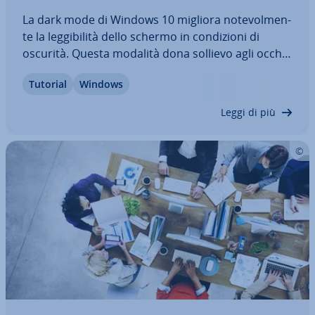
La dark mode di Windows 10 migliora no­te­vol­men­
te la leg­gi­bi­li­tà dello schermo in con­di­zio­ni di
oscurità. Questa modalità dona sollievo agli occhi
e favorisce la con­cen­tra­zio­ne e riduce il consumo
Tutorial
Windows
di energia del display. Vi il­lu­stria­mo i tre modi tra­
di­zio­na­li per attivare la dark…
Leggi di più