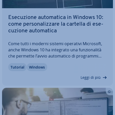
Ese­cu­zio­ne au­to­ma­ti­ca in Windows 10:
come per­so­na­liz­za­re la cartella di ese­
cu­zio­ne au­to­ma­ti­ca
Come tutti i moderni sistemi operativi Microsoft,
anche Windows 10 ha integrato una fun­zio­na­li­tà
che permette l’avvio au­to­ma­ti­co di programmi
rilevanti per il sistema e definiti dall’utente, ap­pli­
Tutorial
Windows
ca­zio­ni di servizio e processi. In questo tutorial vi
spie­ghe­re­mo come funziona…
Leggi di più