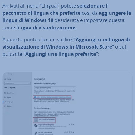
Arrivati al menu “Lingua”, potete
se­le­zio­na­re il
pacchetto di lingua che preferite
così da
ag­giun­ge­re la
lingua di Windows 10
de­si­de­ra­ta e impostare questa
come
lingua di vi­sua­liz­za­zio­ne
.
A questo punto cliccate sul link "
Aggiungi una lingua di
vi­sua­liz­za­zio­ne di Windows in Microsoft Store
" o sul
pulsante "
Aggiungi una lingua preferita
":