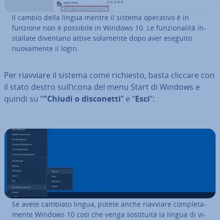
Il cambio della lingua mentre il sistema operativo è in
funzione non è possibile in Windows 10. Le fun­zio­na­li­tà in­
stal­la­te diventano attive solamente dopo aver eseguito
nuo­va­men­te il login.
Per riavviare il sistema come richiesto, basta cliccare con
il stato destro sull’icona del menu Start di Windows e
quindi su “
"Chiudi o di­sco­net­ti
” e “
Esci
”:
Se avete cambiato lingua, potete anche riavviare com­ple­ta­
men­te Windows 10 così che venga so­sti­tui­ta la lingua di vi­