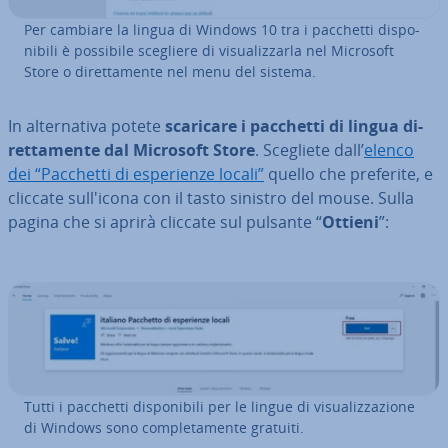
Per cambiare la lingua di Windows 10 tra i pacchetti di­spo­
ni­bi­li è possibile scegliere di vi­sua­liz­zar­la nel Microsoft
Store o di­ret­ta­men­te nel menu del sistema.
In al­ter­na­ti­va potete
scaricare i pacchetti di lingua di­
ret­ta­men­te dal Microsoft Store
. Scegliete dall’
elenco
dei “Pacchetti di espe­rien­ze locali”
quello che preferite, e
cliccate sul­l'i­co­na con il tasto sinistro del mouse. Sulla
pagina che si aprirà cliccate sul pulsante “
Ottieni
”:
Tutti i pacchetti di­spo­ni­bi­li per le lingue di vi­sua­liz­za­zio­ne
di Windows sono com­ple­ta­men­te gratuiti.