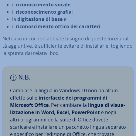
il
ri­co­no­sci­men­to vocale
,
il
ri­sco­no­sci­men­to grafia
;
la
di­gi­ta­zio­ne di base
e
il
ri­co­no­sci­men­to ottico dei caratteri.
Nel caso in cui non abbiate bisogno di queste fun­zio­na­li­
tà ag­giun­ti­ve, è suf­fi­cien­te evitare di in­stal­lar­le, togliendo
la spunta dai relativi box.
N.B.
Cambiare la lingua in Windows 10 non ha alcun
effetto sulle
in­ter­fac­cie dei programmi di
Microsoft Office
. Per cambiare la
lingua di vi­sua­
liz­za­zio­ne in Word, Excel, Po­wer­Point
e negli
altri programmi della suite di Office dovete
scaricare e in­stal­la­re un pacchetto lingua separato
e specifico per l’edizione di Office, che trovate