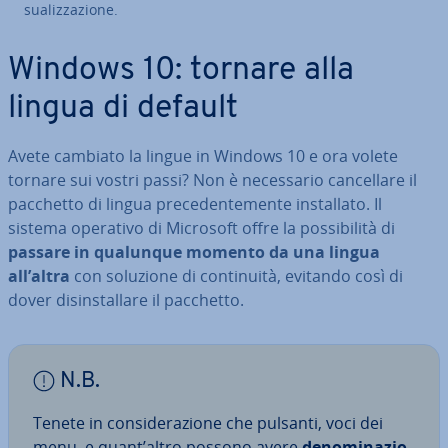
sua­liz­za­zio­ne.
Windows 10: tornare alla
lingua di default
Avete cambiato la lingue in Windows 10 e ora volete
tornare sui vostri passi? Non è ne­ces­sa­rio can­cel­la­re il
pacchetto di lingua pre­ce­den­te­men­te in­stal­la­to. Il
sistema operativo di Microsoft offre la pos­si­bi­li­tà di
passare in qualunque momento da una lingua
all’altra
con soluzione di con­ti­nui­tà, evitando così di
dover di­sin­stal­la­re il pacchetto.
N.B.
Tenete in con­si­de­ra­zio­ne che pulsanti, voci dei
menu, e quant’altro possono avere
de­no­mi­na­zio­