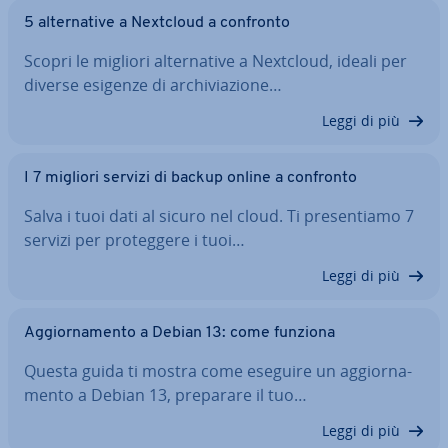
5 al­ter­na­ti­ve a Nextcloud a confronto
Scopri le migliori al­ter­na­ti­ve a Nextcloud, ideali per
diverse esigenze di ar­chi­via­zio­ne…
Leggi di più
I 7 migliori servizi di backup online a confronto
Salva i tuoi dati al sicuro nel cloud. Ti pre­sen­tia­mo 7
servizi per pro­teg­ge­re i tuoi…
Leggi di più
Ag­gior­na­men­to a Debian 13: come funziona
Questa guida ti mostra come eseguire un ag­gior­na­
men­to a Debian 13, preparare il tuo…
Leggi di più