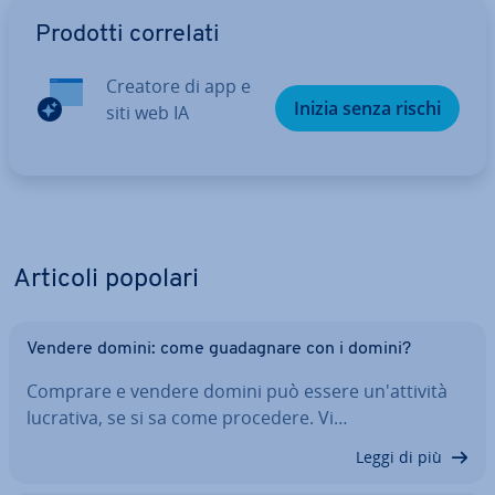
Vai al menu prin­ci­pa­le
Prodotti correlati
Creatore di app e
Inizia senza rischi
siti web IA
Articoli popolari
Vendere domini: come gua­da­gna­re con i domini?
Comprare e vendere domini può essere un'at­ti­vi­tà
lucrativa, se si sa come procedere. Vi…
Leggi di più