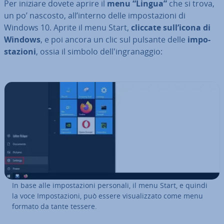
Per iniziare dovete aprire il
menu “Lingua”
che si trova,
un po’ nascosto, all’interno delle im­po­sta­zio­ni di
Windows 10. Aprite il menu Start,
cliccate sull’icona di
Windows
, e poi ancora un clic sul pulsante delle
im­po­
sta­zio­ni
, ossia il simbolo del­l'in­gra­nag­gio:
In base alle im­po­sta­zio­ni personali, il menu Start, e quindi
la voce Im­po­sta­zio­ni, può essere vi­sua­liz­za­to come menu
formato da tante tessere.