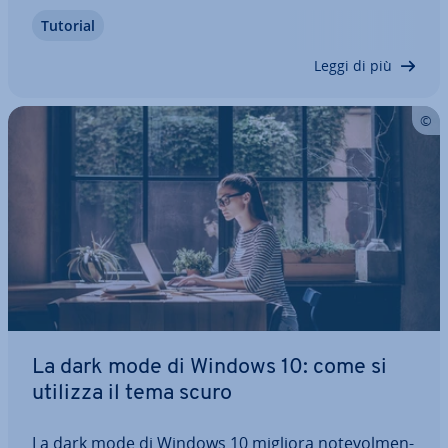
cambiato dal Pannello di controllo. Un account
Tutorial
Microsoft può essere mo­di­fi­ca­to co­mo­da­men­te
online. Entrambe le pos­si­bi­li­tà per…
Leggi di più
La dark mode di Windows 10: come si
utilizza il tema scuro
La dark mode di Windows 10 migliora no­te­vol­men­