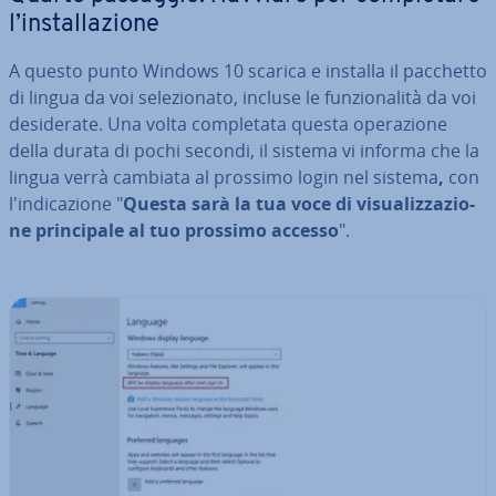
l’in­stal­la­zio­ne
A questo punto Windows 10 scarica e installa il pacchetto
di lingua da voi se­le­zio­na­to, incluse le fun­zio­na­li­tà da voi
de­si­de­ra­te. Una volta com­ple­ta­ta questa ope­ra­zio­ne
della durata di pochi secondi, il sistema vi informa che la
lingua verrà cambiata al prossimo login nel sistema
,
con
l'in­di­ca­zio­ne "
Questa sarà la tua voce di vi­sua­liz­za­zio­
ne prin­ci­pa­le al tuo prossimo accesso
".