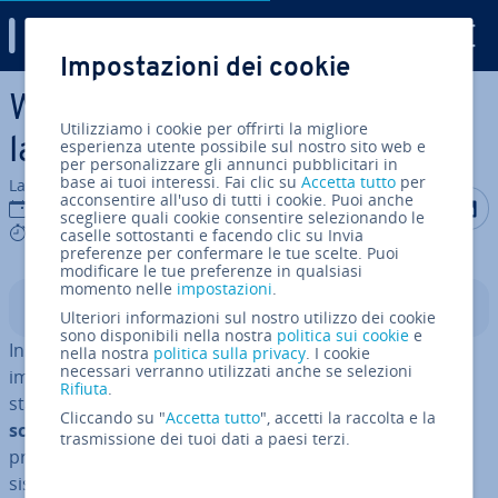
Digital Guide
Impostazioni dei cookie
Vai al contenuto prin­ci­pa­le
Windows 10: come cambiare
Utilizziamo i cookie per offrirti la migliore
la lingua impostata
esperienza utente possibile sul nostro sito web e
per personalizzare gli annunci pubblicitari in
base ai tuoi interessi. Fai clic su
Accetta tutto
per
La redazione di IONOS
acconsentire all'uso di tutti i cookie. Puoi anche
Condividi 
Condiv
C
18 gen 2023
scegliere quali cookie consentire selezionando le
7 mins
caselle sottostanti e facendo clic su Invia
preferenze per confermare le tue scelte. Puoi
modificare le tue preferenze in qualsiasi
momento nelle
impostazioni
.
Indice
Ulteriori informazioni sul nostro utilizzo dei cookie
sono disponibili nella nostra
politica sui cookie
e
In­stal­lan­do la versione italiana di Windows 10 avrete
nella nostra
politica sulla privacy
. I cookie
necessari verranno utilizzati anche se selezioni
impostato l’italiano come lingua di default. Nelle im­po­
Rifiuta
.
sta­zio­ni di Microsoft avete tuttavia la pos­si­bi­li­tà di
Cliccando su "
Accetta tutto
", accetti la raccolta e la
scegliere tra oltre 100 lingue diverse
, nel caso in cui
trasmissione dei tuoi dati a paesi terzi.
pre­fe­ria­te avere menu, pulsanti e qualsiasi altra voce di
sistema scritta in inglese, tedesco, o in un'altra lingua.