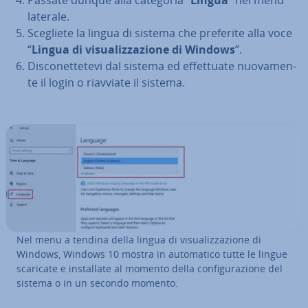
laterale.
Scegliete la lingua di sistema che preferite alla voce
“
Lingua di vi­sua­liz­za­zio­ne di Windows
”.
Di­sco­net­te­te­vi dal sistema ed ef­fet­tua­te nuo­va­men­
te il login o riavviate il sistema.
Nel menu a tendina della lingua di vi­sua­liz­za­zio­ne di
Windows, Windows 10 mostra in au­to­ma­ti­co tutte le lingue
scaricate e in­stal­la­te al momento della con­fi­gu­ra­zio­ne del
sistema o in un secondo momento.