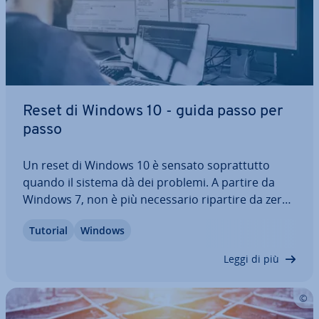
Reset di Windows 10 - guida passo per
passo
Un reset di Windows 10 è sensato so­prat­tut­to
quando il sistema dà dei problemi. A partire da
Windows 7, non è più ne­ces­sa­rio ripartire da zero,
anzi è possibile con­ser­va­re tutti i documenti e i file
Tutorial
Windows
anche dopo aver ri­pri­sti­na­to le im­po­sta­zio­ni di
fabbrica di Windows 10. L’utente…
Leggi di più