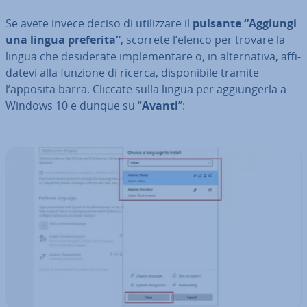
Se avete invece deciso di uti­liz­za­re il
pulsante “Aggiungi
una lingua preferita”
, scorrete l’elenco per trovare la
lingua che de­si­de­ra­te im­ple­men­ta­re o, in al­ter­na­ti­va, af­fi­
da­te­vi alla funzione di ricerca, di­spo­ni­bi­le tramite
l’apposita barra. Cliccate sulla lingua per ag­giun­ger­la a
Windows 10 e dunque su “
Avanti
”: