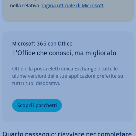
nella relativa
pagina ufficiale di Microsoft
.
Microsoft 365 con Office
L'Office che conosci, ma mi­glio­ra­to
Ottieni la posta elet­tro­ni­ca Exchange e tutte le
ultime versioni delle tue ap­pli­ca­zio­ni preferite su
tutti i tuoi di­spo­si­ti­vi.
Scopri i pacchetti
Quarto passaggio: riavviare per com­ple­ta­re