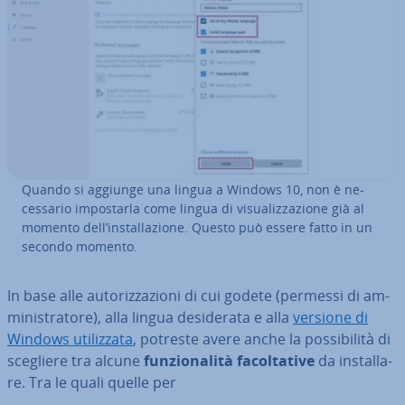
Quando si aggiunge una lingua a Windows 10, non è ne­
ces­sa­rio im­po­star­la come lingua di vi­sua­liz­za­zio­ne già al
momento dell’in­stal­la­zio­ne. Questo può essere fatto in un
secondo momento.
In base alle au­to­riz­za­zio­ni di cui godete (permessi di am­
mi­ni­stra­to­re), alla lingua de­si­de­ra­ta e alla
versione di
Windows uti­liz­za­ta
, potreste avere anche la pos­si­bi­li­tà di
scegliere tra alcune
fun­zio­na­li­tà fa­col­ta­ti­ve
da in­stal­la­
re. Tra le quali quelle per