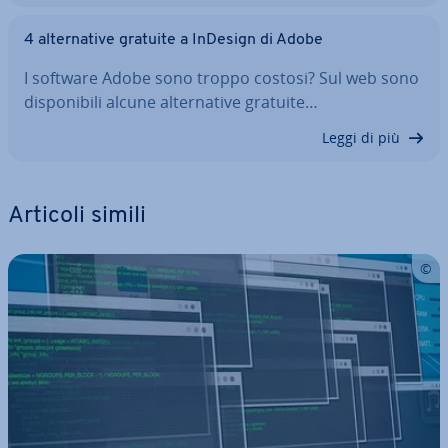
4 al­ter­na­ti­ve gratuite a InDesign di Adobe
I software Adobe sono troppo costosi? Sul web sono
di­spo­ni­bi­li alcune al­ter­na­ti­ve gratuite…
Leggi di più
Articoli simili