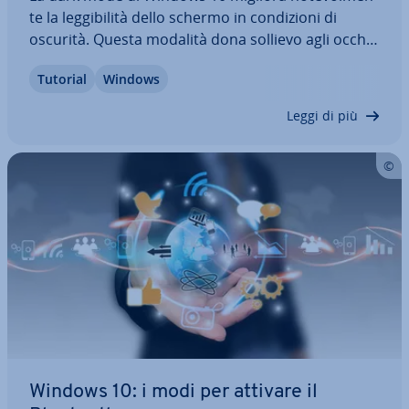
te la leg­gi­bi­li­tà dello schermo in con­di­zio­ni di
oscurità. Questa modalità dona sollievo agli occhi
e favorisce la con­cen­tra­zio­ne e riduce il consumo
Tutorial
Windows
di energia del display. Vi il­lu­stria­mo i tre modi tra­
di­zio­na­li per attivare la dark…
Leggi di più
Windows 10: i modi per attivare il