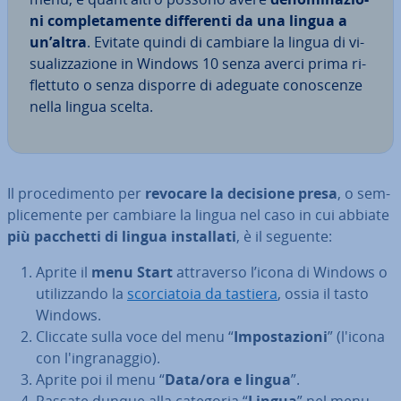
ni com­ple­ta­men­te dif­fe­ren­ti da una lingua a
un’altra
. Evitate quindi di cambiare la lingua di vi­
sua­liz­za­zio­ne in Windows 10 senza averci prima ri­
flet­tu­to o senza disporre di adeguate co­no­scen­ze
nella lingua scelta.
Il pro­ce­di­men­to per
revocare la decisione presa
, o sem­
pli­ce­men­te per cambiare la lingua nel caso in cui abbiate
più pacchetti di lingua in­stal­la­ti
, è il seguente:
Aprite il
menu Start
at­tra­ver­so l’icona di Windows o
uti­liz­zan­do la
scor­cia­to­ia da tastiera
, ossia il tasto
Windows.
Cliccate sulla voce del menu “
Im­po­sta­zio­ni
” (l'icona
con l'in­gra­nag­gio).
Aprite poi il menu “
Data/ora e lingua
”.
Passate dunque alla categoria “
Lingua
” nel menu