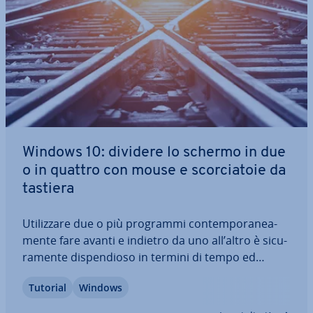
Windows 10: dividere lo schermo in due
o in quattro con mouse e scor­cia­to­ie da
tastiera
Uti­liz­za­re due o più programmi con­tem­po­ra­nea­
men­te fare avanti e indietro da uno all’altro è si­cu­
ra­men­te di­spen­dio­so in termini di tempo ed
energia. Windows 10 mette a vostra di­spo­si­zio­ne
Tutorial
Windows
una funzione per dividere lo schermo in due e in
quattro parti. Ogni finestra occuperà…