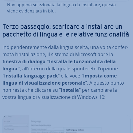
Non appena se­le­zio­na­ta la lingua da in­stal­la­re, questa
viene evi­den­zia­ta in blu.
Terzo passaggio: scaricare a in­stal­la­re un
pacchetto di lingua e le relative fun­zio­na­li­tà
In­di­pen­den­te­men­te dalla lingua scelta, una volta con­fer­
ma­ta l’in­stal­la­zio­ne, il sistema di Microsoft apre la
finestra di dialogo "Installa le fun­zio­na­li­tà della
lingua"
, all’interno della quale spun­te­re­te l'opzione
"
Installa language pack
" e la voce "
Imposta come
lingua di vi­sua­liz­za­zio­ne personale
". A questo punto
non resta che cliccare su “
Installa
” per cambiare la
vostra lingua di vi­sua­liz­za­zio­ne di Windows 10: