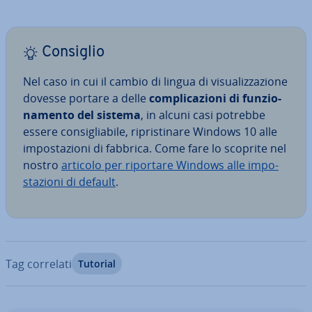
Consiglio
Nel caso in cui il cambio di lingua di vi­sua­liz­za­zio­ne
dovesse portare a delle
com­pli­ca­zio­ni di fun­zio­
na­men­to del sistema
, in alcuni casi potrebbe
essere con­si­glia­bi­le, ri­pri­sti­na­re Windows 10 alle
im­po­sta­zio­ni di fabbrica. Come fare lo scoprite nel
nostro
articolo per riportare Windows alle im­po­
sta­zio­ni di default
.
Tag correlati
Tutorial