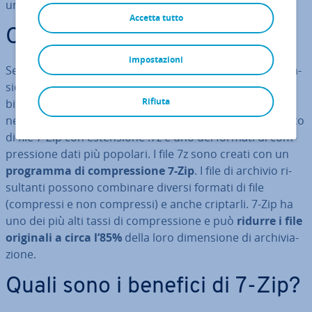
un file 7z.
Accetta tutto
Cos’è un file di tipo 7z?
impostazioni
Se vi siete trovati a dover inviare dei file di grandi di­men­
sio­ni, diversi file in una sola volta o se avete avuto il
Rifiuta
bisogno di sca­ri­car­li, vi sarà già capitato di im­bat­ter­vi
nelle comuni esten­sio­ni di file .zip e .rar. Anche il formato
di file 7-Zip con esten­sio­ne .7z è uno dei formati di com­
pres­sio­ne dati più popolari. I file 7z sono creati con un
programma di com­pres­sio­ne 7-Zip
. I file di archivio ri­
sul­tan­ti possono combinare diversi formati di file
(compressi e non compressi) e anche criptarli. 7-Zip ha
uno dei più alti tassi di com­pres­sio­ne e può
ridurre i file
originali a circa l’85%
della loro di­men­sio­ne di ar­chi­via­
zio­ne.
Quali sono i benefici di 7-Zip?