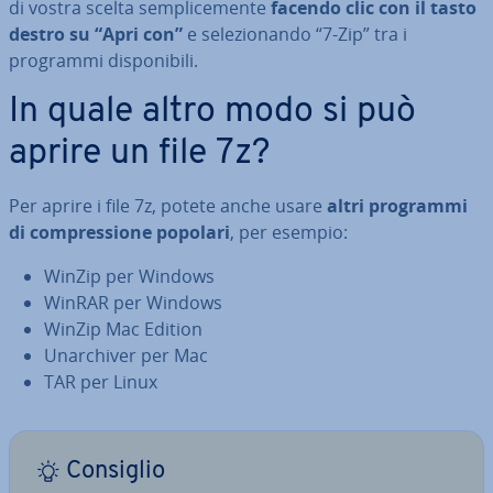
di vostra scelta sem­pli­ce­men­te
facendo clic con il tasto
destro su “Apri con”
e se­le­zio­nan­do “7-Zip” tra i
programmi di­spo­ni­bi­li.
In quale altro modo si può
aprire un file 7z?
Per aprire i file 7z, potete anche usare
altri programmi
di com­pres­sio­ne popolari
, per esempio:
WinZip per Windows
WinRAR per Windows
WinZip Mac Edition
Unar­chi­ver per Mac
TAR per Linux
Consiglio