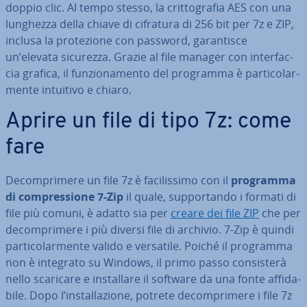
doppio clic. Al tempo stesso, la crit­to­gra­fia AES con una
lunghezza della chiave di cifratura di 256 bit per 7z e ZIP,
inclusa la pro­te­zio­ne con password, ga­ran­ti­sce
un’elevata sicurezza. Grazie al file manager con in­ter­fac­
cia grafica, il fun­zio­na­men­to del programma è par­ti­co­lar­
men­te intuitivo e chiaro.
Aprire un file di tipo 7z: come
fare
De­com­pri­me­re un file 7z è fa­ci­lis­si­mo con il
programma
di com­pres­sio­ne 7-Zip
il quale, sup­por­tan­do i formati di
file più comuni, è adatto sia per
creare dei file ZIP
che per
de­com­pri­me­re i più diversi file di archivio. 7-Zip è quindi
par­ti­co­lar­men­te valido e versatile. Poiché il programma
non è integrato su Windows, il primo passo con­si­ste­rà
nello scaricare e in­stal­la­re il software da una fonte af­fi­da­
bi­le. Dopo l’in­stal­la­zio­ne, potrete de­com­pri­me­re i file 7z