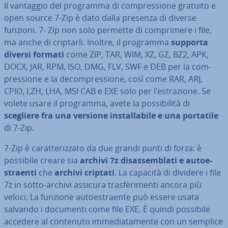
Il vantaggio del programma di com­pres­sio­ne gratuito e
open source 7-Zip è dato dalla presenza di diverse
funzioni. 7- Zip non solo permette di com­pri­me­re i file,
ma anche di criptarli. Inoltre, il programma
supporta
diversi formati
come ZIP, TAR, WIM, XZ, GZ, BZ2, APK,
DOCX, JAR, RPM, ISO, DMG, FLV, SWF e DEB per la com­
pres­sio­ne e la de­com­pres­sio­ne, così come RAR, ARJ,
CPIO, LZH, LHA, MSI CAB e EXE solo per l’estra­zio­ne. Se
volete usare il programma, avete la pos­si­bi­li­tà di
scegliere fra una versione in­stal­la­bi­le e una portatile
di 7-Zip.
7-Zip è ca­rat­te­riz­za­to da due grandi punti di forza: è
possibile creare sia
archivi 7z di­sas­sem­bla­ti e au­toe­
straen­ti
che
archivi criptati
. La capacità di dividere i file
7z in sotto-archivi assicura tra­sfe­ri­men­ti ancora più
veloci. La funzione au­toe­straen­te può essere usata
salvando i documenti come file EXE. È quindi possibile
accedere al contenuto im­me­dia­ta­men­te con un semplice