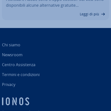
di­spo­ni­bi­li alcune al­ter­na­ti­ve gratuite…
Leggi di più
Chi siamo
Newsroom
Centro As­si­sten­za
Termini e con­di­zio­ni
Privacy