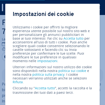
Digital Guide
Impostazioni dei cookie
Vai al contenuto prin­ci­pa­le
File 7z: come aprire un file
Utilizziamo i cookie per offrirti la migliore
7z?
esperienza utente possibile sul nostro sito web e
per personalizzare gli annunci pubblicitari in
base ai tuoi interessi. Fai clic su
Accetta tutto
per
La redazione di IONOS
acconsentire all'uso di tutti i cookie. Puoi anche
19 apr 2022
scegliere quali cookie consentire selezionando le
3 mins
caselle sottostanti e facendo clic su Invia
preferenze per confermare le tue scelte. Puoi
Condividi via Facebook
Condividi via Twitter
Condividi via LinkedIN
Aggiungi come fonte
modificare le tue preferenze in qualsiasi
preferita su Google
momento nelle
impostazioni
.
Ulteriori informazioni sul nostro utilizzo dei cookie
sono disponibili nella nostra
politica sui cookie
e
nella nostra
politica sulla privacy
. I cookie
Indice
necessari verranno utilizzati anche se selezioni
Rifiuta
.
Per poter aprire un archivio ZIP in formato file 7z, avrete
Cliccando su "
Accetta tutto
", accetti la raccolta e la
bisogno del programma di com­pres­sio­ne 7-Zip o di altri
trasmissione dei tuoi dati a paesi terzi.
programmi di de­com­pres­sio­ne come WinZip o WinRAR.
In questo articolo vi mostriamo come aprire fa­cil­men­te