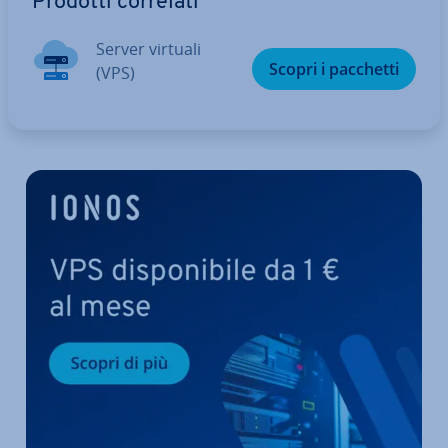
Prodotti correlati
Server virtuali
Scopri i pacchetti
(VPS)