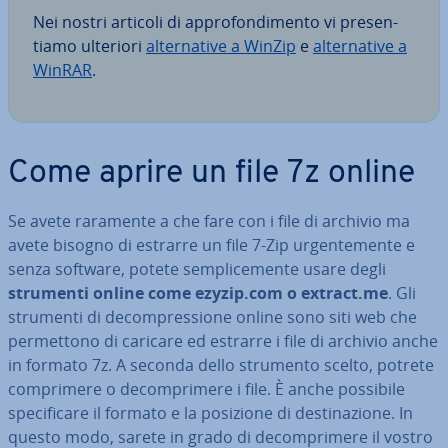
Nei nostri articoli di ap­pro­fon­di­men­to vi pre­sen­
tia­mo ulteriori
al­ter­na­ti­ve a WinZip
e
al­ter­na­ti­ve a
WinRAR
.
Come aprire un file 7z online
Se avete raramente a che fare con i file di archivio ma
avete bisogno di estrarre un file 7-Zip ur­gen­te­men­te e
senza software, potete sem­pli­ce­men­te usare degli
strumenti online come ezyzip.com o extract.me
. Gli
strumenti di de­com­pres­sio­ne online sono siti web che
per­met­to­no di caricare ed estrarre i file di archivio anche
in formato 7z. A seconda dello strumento scelto, potrete
com­pri­me­re o de­com­pri­me­re i file. È anche possibile
spe­ci­fi­ca­re il formato e la posizione di de­sti­na­zio­ne. In
questo modo, sarete in grado di de­com­pri­me­re il vostro