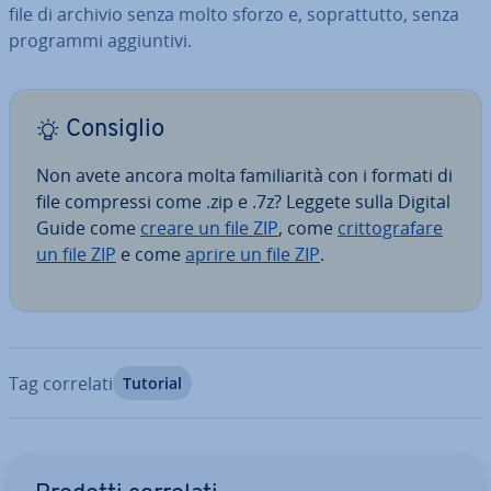
file di archivio senza molto sforzo e, so­prat­tut­to, senza
programmi ag­giun­ti­vi.
Consiglio
Non avete ancora molta fa­mi­lia­ri­tà con i formati di
file compressi come .zip e .7z? Leggete sulla Digital
Guide come
creare un file ZIP
, come
crit­to­gra­fa­re
un file ZIP
e come
aprire un file ZIP
.
Tag correlati
Tutorial
Vai al menu prin­ci­pa­le