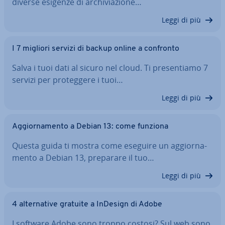
diverse esigenze di ar­chi­via­zio­ne…
Leggi di più
I 7 migliori servizi di backup online a confronto
Salva i tuoi dati al sicuro nel cloud. Ti pre­sen­tia­mo 7
servizi per pro­teg­ge­re i tuoi…
Leggi di più
Ag­gior­na­men­to a Debian 13: come funziona
Questa guida ti mostra come eseguire un ag­gior­na­
men­to a Debian 13, preparare il tuo…
Leggi di più
4 al­ter­na­ti­ve gratuite a InDesign di Adobe
I software Adobe sono troppo costosi? Sul web sono