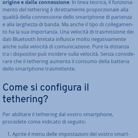
origine e dalla con­nes­sio­ne
. In linea teorica, il fun­zio­na­
men­to del tethering è di­ret­ta­men­te pro­por­zio­na­le alla
qualità della con­nes­sio­ne dello smart­pho­ne di partenza
e alla larghezza di banda. Ma anche il tipo di col­le­ga­men­
to ha la sua im­por­tan­za. Una velocità di tra­smis­sio­ne dei
dati Bluetooth limitata influisce molto ne­ga­ti­va­men­te
anche sulla velocità di co­mu­ni­ca­zio­ne. Pure la distanza
tra i di­spo­si­ti­vi può incidere sulla velocità. Senza con­si­de­
ra­re che il tethering aumenta il consumo della batteria
dello smart­pho­ne tra­smit­ten­te.
Come si configura il
tethering?
Per abilitare il tethering dal vostro smart­pho­ne,
procedete come indicato di seguito:
Aprite il menu delle im­po­sta­zio­ni del vostro smart­