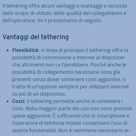
Il tethering offre alcuni vantaggi e svantaggi a seconda
dello scopo di utilizzo, della qualità del col­le­ga­men­to e
dell’operatore. Ve li pre­sen­tia­mo di seguito.
Vantaggi del tethering
Fles­si­bi­li­tà:
in linea di principio il tethering offre la
pos­si­bi­li­tà di con­nes­sio­ne a internet ai di­spo­si­ti­vi
che al­tri­men­ti non ce l’avrebbero. Poiché anche le
pos­si­bi­li­tà di col­le­ga­men­to ne­ces­sa­rie sono già
presenti senza dover sostenere costi ag­giun­ti­vi, si
tratta di un’opzione semplice per uti­liz­za­re internet
su più di un di­spo­si­ti­vo.
Costi:
il tethering permette anche di contenere i
costi. Nella maggior parte dei casi non sono previste
spese ag­giun­ti­ve. È suf­fi­cien­te che lo smart­pho­ne e
l’operatore di telefonia mobile con­sen­ta­no l’uso di
questa fun­zio­na­li­tà. Non è nemmeno ne­ces­sa­rio ac­