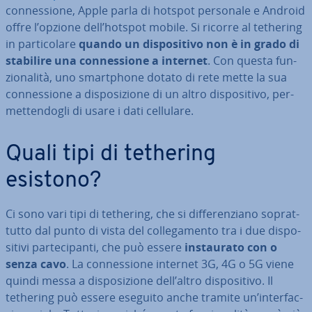
con­nes­sio­ne, Apple parla di hotspot personale e Android
offre l’opzione dell’hotspot mobile. Si ricorre al tethering
in par­ti­co­la­re
quando un di­spo­si­ti­vo non è in grado di
stabilire una con­nes­sio­ne a internet
. Con questa fun­
zio­na­li­tà, uno smart­pho­ne dotato di rete mette la sua
con­nes­sio­ne a di­spo­si­zio­ne di un altro di­spo­si­ti­vo, per­
met­ten­do­gli di usare i dati cellulare.
Quali tipi di tethering
esistono?
Ci sono vari tipi di tethering, che si dif­fe­ren­zia­no so­prat­
tut­to dal punto di vista del col­le­ga­men­to tra i due di­spo­
si­ti­vi par­te­ci­pan­ti, che può essere
in­stau­ra­to con o
senza cavo
. La con­nes­sio­ne internet 3G, 4G o 5G viene
quindi messa a di­spo­si­zio­ne dell’altro di­spo­si­ti­vo. Il
tethering può essere eseguito anche tramite un’in­ter­fac­