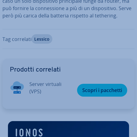
caso un solo di­spo­si­ti­vo prin­ci­pa­le funge da router, ma
può fornire la con­nes­sio­ne a più di un di­spo­si­ti­vo. Serve
però più carica della batteria rispetto al tethering.
Tag correlati
Lessico
Vai al menu prin­ci­pa­le
Prodotti correlati
Server virtuali
Scopri i pacchetti
(VPS)