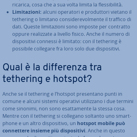
ricarica, cosa che a sua volta limita la fles­si­bi­li­tà.
Li­mi­ta­zio­ni:
alcuni operatori e pro­dut­to­ri vietano il
tethering o limitano con­si­de­re­vol­men­te il traffico di
dati. Queste li­mi­ta­zio­ni sono imposte per contratto
oppure rea­liz­za­te a livello fisico. Anche il numero di
di­spo­si­ti­vi connessi è limitato: con il tethering è
possibile collegare fra loro solo due di­spo­si­ti­vi.
Qual è la dif­fe­ren­za tra
tethering e hotspot?
Anche se il tethering e l’hotspot pre­sen­ta­no punti in
comune e alcuni sistemi operativi uti­liz­za­no i due termini
come sinonimi, non sono esat­ta­men­te la stessa cosa.
Mentre con il tethering si collegano soltanto uno smart­
pho­ne e un altro di­spo­si­ti­vo, un
hotspot mobile può
con­net­te­re insieme più di­spo­si­ti­vi
. Anche in questo