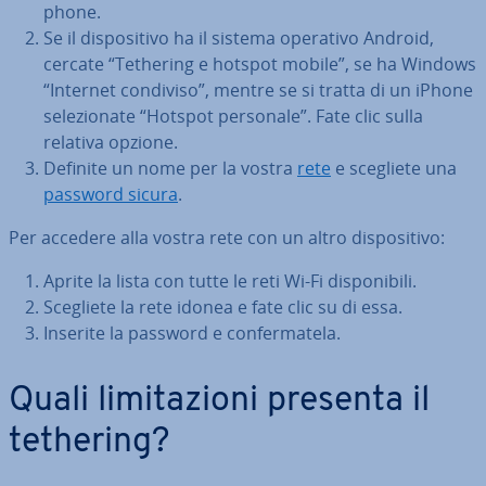
pho­ne.
Se il di­spo­si­ti­vo ha il sistema operativo Android,
cercate “Tethering e hotspot mobile”, se ha Windows
“Internet condiviso”, mentre se si tratta di un iPhone
se­le­zio­na­te “Hotspot personale”. Fate clic sulla
relativa opzione.
Definite un nome per la vostra
rete
e scegliete una
password sicura
.
Per accedere alla vostra rete con un altro di­spo­si­ti­vo:
Aprite la lista con tutte le reti Wi-Fi di­spo­ni­bi­li.
Scegliete la rete idonea e fate clic su di essa.
Inserite la password e con­fer­ma­te­la.
Quali li­mi­ta­zio­ni presenta il
tethering?