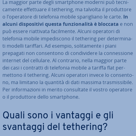
La maggior parte degli smart­pho­ne moderni può tec­ni­
ca­men­te ef­fet­tua­re il tethering, ma talvolta il pro­dut­to­re
o l’operatore di telefonia mobile spa­ri­glia­no le carte.
In
alcuni di­spo­si­ti­vi questa fun­zio­na­li­tà è bloccata
e non
può essere riat­ti­va­ta fa­cil­men­te. Alcuni operatori di
telefonia mobile im­pe­di­sco­no il tethering per de­ter­mi­na­
ti modelli tariffari. Ad esempio, so­li­ta­men­te i piani
prepagati non con­sen­to­no di con­di­vi­de­re la con­nes­sio­ne
internet del cellulare. Al contrario, nella maggior parte
dei casi i contratti di telefonia mobile a tariffa flat per­
met­to­no il tethering. Alcuni operatori invece lo con­sen­to­
no, ma limitano la quantità di dati massima tra­smis­si­bi­le.
Per in­for­ma­zio­ni in merito con­sul­ta­te il vostro operatore
o il pro­dut­to­re dello smart­pho­ne.
Quali sono i vantaggi e gli
svantaggi del tethering?