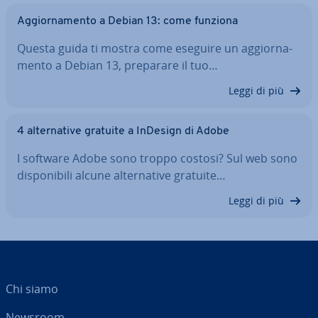
Ag­gior­na­men­to a Debian 13: come funziona
Questa guida ti mostra come eseguire un ag­gior­na­
men­to a Debian 13, preparare il tuo…
Leggi di più
4 al­ter­na­ti­ve gratuite a InDesign di Adobe
I software Adobe sono troppo costosi? Sul web sono
di­spo­ni­bi­li alcune al­ter­na­ti­ve gratuite…
Leggi di più
Chi siamo
Newsroom