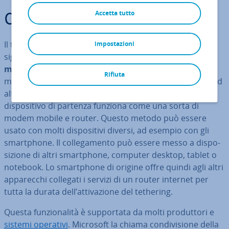
Accetta tutto
Cos’è il tethering?
Il termine “tethering” deriva dall’inglese “to tether”, che
impostazioni
significa “legare”. Questa fun­zio­na­li­tà permette di
mettere la con­nes­sio­ne internet di un di­spo­si­ti­vo
Rifiuta
mobile a di­spo­si­zio­ne di altri di­spo­si­ti­vi. Per­met­ten­do ad
altri di­spo­si­ti­vi di accedere a internet, con il tethering il
di­spo­si­ti­vo di partenza funziona come una sorta di
modem mobile e router. Questo metodo può essere
usato con molti di­spo­si­ti­vi diversi, ad esempio con gli
smart­pho­ne. Il col­le­ga­men­to può essere messo a di­spo­
si­zio­ne di altri smart­pho­ne, computer desktop, tablet o
notebook. Lo smart­pho­ne di origine offre quindi agli altri
ap­pa­rec­chi collegati i servizi di un router internet per
tutta la durata dell’at­ti­va­zio­ne del tethering.
Questa fun­zio­na­li­tà è sup­por­ta­ta da molti pro­dut­to­ri e
sistemi operativi
. Microsoft la chiama con­di­vi­sio­ne della