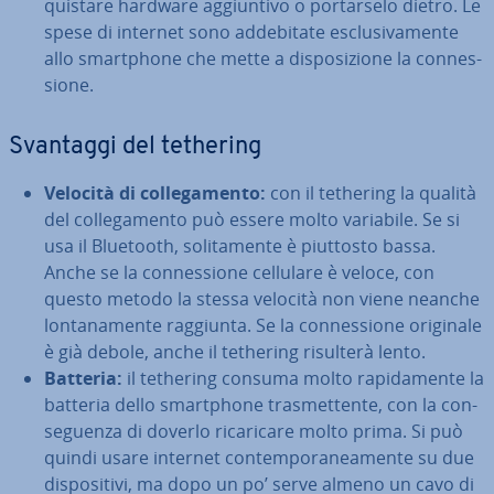
qui­sta­re hardware ag­giun­ti­vo o por­tar­se­lo dietro. Le
spese di internet sono ad­de­bi­ta­te esclu­si­va­men­te
allo smart­pho­ne che mette a di­spo­si­zio­ne la con­nes­
sio­ne.
Svantaggi del tethering
Velocità di col­le­ga­men­to:
con il tethering la qualità
del col­le­ga­men­to può essere molto variabile. Se si
usa il Bluetooth, so­li­ta­men­te è piuttosto bassa.
Anche se la con­nes­sio­ne cellulare è veloce, con
questo metodo la stessa velocità non viene neanche
lon­ta­na­men­te raggiunta. Se la con­nes­sio­ne originale
è già debole, anche il tethering risulterà lento.
Batteria:
il tethering consuma molto ra­pi­da­men­te la
batteria dello smart­pho­ne tra­smet­ten­te, con la con­
se­guen­za di doverlo ri­ca­ri­ca­re molto prima. Si può
quindi usare internet con­tem­po­ra­nea­men­te su due
di­spo­si­ti­vi, ma dopo un po’ serve almeno un cavo di