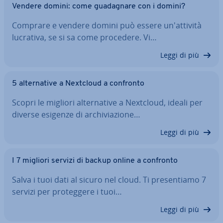
Vendere domini: come gua­da­gna­re con i domini?
Comprare e vendere domini può essere un'at­ti­vi­tà
lucrativa, se si sa come procedere. Vi…
Leggi di più
5 al­ter­na­ti­ve a Nextcloud a confronto
Scopri le migliori al­ter­na­ti­ve a Nextcloud, ideali per
diverse esigenze di ar­chi­via­zio­ne…
Leggi di più
I 7 migliori servizi di backup online a confronto
Salva i tuoi dati al sicuro nel cloud. Ti pre­sen­tia­mo 7
servizi per pro­teg­ge­re i tuoi…
Leggi di più