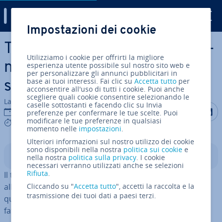
Digital Guide
Impostazioni dei cookie
Vai al contenuto prin­ci­pa­le
Tethering: con­di­vi­de­re la con­
Utilizziamo i cookie per offrirti la migliore
nes­sio­ne mobile con altri di­
esperienza utente possibile sul nostro sito web e
per personalizzare gli annunci pubblicitari in
base ai tuoi interessi. Fai clic su
Accetta tutto
per
spo­si­ti­vi
acconsentire all'uso di tutti i cookie. Puoi anche
scegliere quali cookie consentire selezionando le
La redazione di IONOS
caselle sottostanti e facendo clic su Invia
Condividi 
Condiv
C
10 mag 2023
preferenze per confermare le tue scelte. Puoi
modificare le tue preferenze in qualsiasi
6 mins
momento nelle
impostazioni
.
Ulteriori informazioni sul nostro utilizzo dei cookie
sono disponibili nella nostra
politica sui cookie
e
Indice
nella nostra
politica sulla privacy
. I cookie
necessari verranno utilizzati anche se selezioni
Rifiuta
.
Il tethering permette a un altro di­spo­si­ti­vo di accedere
alla con­nes­sio­ne mobile del vostro smart­pho­ne. La
Cliccando su "
Accetta tutto
", accetti la raccolta e la
trasmissione dei tuoi dati a paesi terzi.
qualità della tra­smis­sio­ne dipende tuttavia da diversi
fattori.