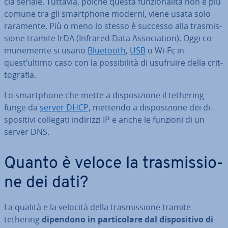
cia seriale. Tuttavia, poiché questa fun­zio­na­li­tà non è più
comune tra gli smart­pho­ne moderni, viene usata solo
raramente. Più o meno lo stesso è successo alla tra­smis­
sio­ne tramite IrDA (Infrared Data As­so­cia­tion). Oggi co­
mu­ne­men­te si usano
Bluetooth
,
USB
o Wi-Fi; in
quest’ultimo caso con la pos­si­bi­li­tà di usufruire della crit­
to­gra­fia.
Lo smart­pho­ne che mette a di­spo­si­zio­ne il tethering
funge da
server DHCP
, mettendo a di­spo­si­zio­ne dei di­
spo­si­ti­vi collegati indirizzi IP e anche le funzioni di un
server DNS.
Quanto è veloce la tra­smis­sio­
ne dei dati?
La qualità e la velocità della tra­smis­sio­ne tramite
tethering
dipendono in par­ti­co­la­re dal di­spo­si­ti­vo di