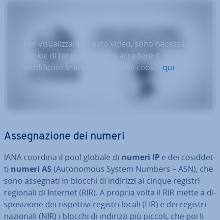
Per visualizzare questo video, sono necessari i
cookie di terze parti. Puoi accedere e
modificare le impostazioni dei cookie
qui
.
As­se­gna­zio­ne dei numeri
IANA coordina il pool globale di
numeri IP
e dei co­sid­det­
ti
numeri AS
(Au­to­no­mous System Numbers – ASN), che
sono assegnati in blocchi di indirizzi ai cinque registri
regionali di Internet (RIR). A propria volta il RIR mette a di­
spo­si­zio­ne dei ri­spet­ti­vi registri locali (LIR) e dei registri
nazionali (NIR) i blocchi di indirizzi più piccoli, che poi li