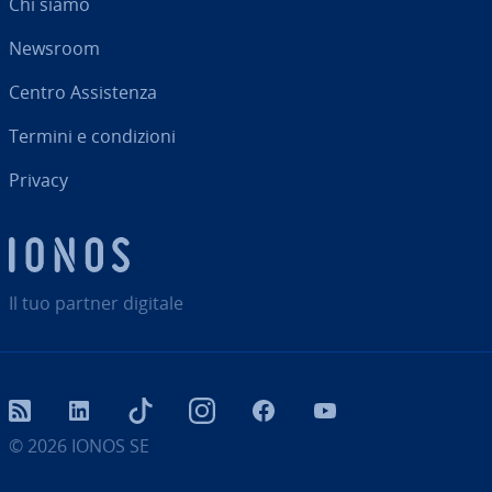
Chi siamo
Newsroom
Centro As­si­sten­za
Termini e con­di­zio­ni
Privacy
Il tuo partner digitale
RSS
LinkedIn
tiktok
Instagram
Facebook
YouTube
© 2026
IONOS SE