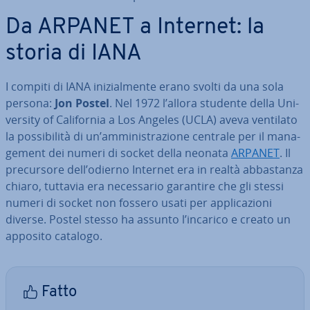
Da ARPANET a Internet: la
storia di IANA
I compiti di IANA ini­zial­men­te erano svolti da una sola
persona:
Jon Postel
. Nel 1972 l’allora studente della Uni­
ver­si­ty of Ca­li­for­nia a Los Angeles (UCLA) aveva ventilato
la pos­si­bi­li­tà di un’am­mi­ni­stra­zio­ne centrale per il ma­na­
ge­ment dei numeri di socket della neonata
ARPANET
. Il
pre­cur­so­re dell’odierno Internet era in realtà ab­ba­stan­za
chiaro, tuttavia era ne­ces­sa­rio garantire che gli stessi
numeri di socket non fossero usati per ap­pli­ca­zio­ni
diverse. Postel stesso ha assunto l’incarico e creato un
apposito catalogo.
Fatto