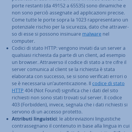
porte restanti (da 49152 a 65535) sono dinamiche e
non sono perciò assegnate ad ap­pli­ca­zio­ni precise.
Come tutte le porte sopra la 1023 rap­pre­sen­ta­no un
po­ten­zia­le rischio per la sicurezza, dato che at­tra­ver­
so di esse si possono insinuare
malware
nel
computer.
Codici di stato HTTP: vengono inviati da un server a
qualsiasi richiesta da parte di un client, ad esempio
un browser. At­tra­ver­so il codice di stato a tre cifre il
server comunica al client se la richiesta è stata
elaborata con successo, se si sono ve­ri­fi­ca­ti errori o
se è ne­ces­sa­ria un’au­ten­ti­ca­zio­ne. Il
codice di stato
HTTP
404 (Not Found) significa che i dati del sito
richiesti non sono stati trovati sul server. Il codice
403 (Forbidden), invece, segnala che i dati richiesti si
servono di un accesso protetto.
Attributi lin­gui­sti­ci
: le ab­bre­via­zio­ni lin­gui­sti­che
con­tras­se­gna­no il contenuto in base alla lingua in cui