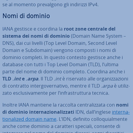
se al momento pre­val­go­no gli indirizzi IPv4.
Nomi di dominio
IANA gestisce e coordina la
root zone centrale del
sistema dei nomi di dominio
(Domain Name System –
DNS), dai cui livelli (Top Level Domain, Second Level
Domain e Subdomain) vengono composti i nomi di
dominio completi. In questo contesto gestisce anche i
database con tutti i Top Level Domain (TLD), l’ultima
parte del nome di dominio completo. Coordina anche i
TLD .
int
e .
arpa
. Il TLD
.int
è riservato alle or­ga­niz­za­zio­ni
di contratto in­ter­go­ver­na­ti­vo, mentre il TLD
.arpa
è uti­liz­
za­to esclu­si­va­men­te per l’in­fra­strut­tu­ra tecnica.
Inoltre IANA mantiene la raccolta cen­tra­liz­za­ta con
nomi
di dominio in­ter­na­zio­na­liz­za­ti
IDN, dall’inglese
in­ter­na­
tio­na­li­zed domain name
. L’IDN, definito col­lo­quial­men­te
anche come dominio a caratteri speciali, consente di