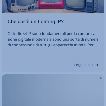
Che cos’è un floating IP?
Gli indirizzi IP sono fon­da­men­ta­li per la co­mu­ni­ca­
zio­ne digitale moderna e sono una sorta di numeri
di con­nes­sio­ne di tutti gli ap­pa­rec­chi in rete. Per
questo motivo si an­no­ve­ra­no tra i rudimenti più
im­por­tan­ti di Internet e di altre reti. La con­nes­sio­
ne degli ap­pa­rec­chi avviene…
Leggi di più