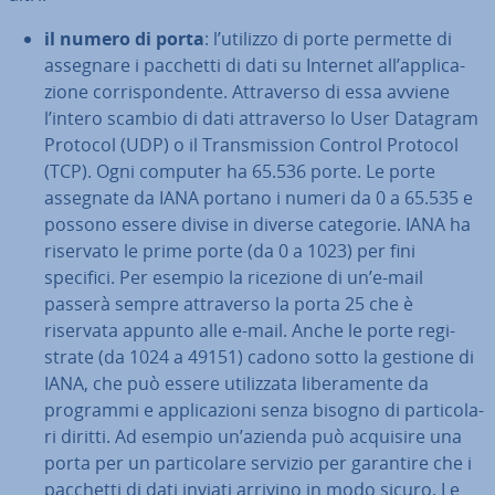
il numero di porta
: l’utilizzo di porte permette di
assegnare i pacchetti di dati su Internet all’ap­pli­ca­
zio­ne cor­ri­spon­den­te. At­tra­ver­so di essa avviene
l’intero scambio di dati at­tra­ver­so lo User Datagram
Protocol (UDP) o il Tran­smis­sion Control Protocol
(TCP). Ogni computer ha 65.536 porte. Le porte
assegnate da IANA portano i numeri da 0 a 65.535 e
possono essere divise in diverse categorie. IANA ha
riservato le prime porte (da 0 a 1023) per fini
specifici. Per esempio la ricezione di un’e-mail
passerà sempre at­tra­ver­so la porta 25 che è
riservata appunto alle e-mail. Anche le porte re­gi­
stra­te (da 1024 a 49151) cadono sotto la gestione di
IANA, che può essere uti­liz­za­ta li­be­ra­men­te da
programmi e ap­pli­ca­zio­ni senza bisogno di par­ti­co­la­
ri diritti. Ad esempio un’azienda può acquisire una
porta per un par­ti­co­la­re servizio per garantire che i
pacchetti di dati inviati arrivino in modo sicuro. Le