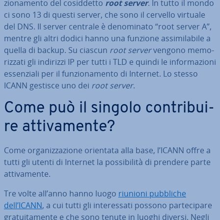
zio­na­men­to del co­sid­det­to
root server
. In tutto il mondo
ci sono 13 di questi server, che sono il cervello virtuale
del DNS. Il server centrale è de­no­mi­na­to “root server A”,
mentre gli altri dodici hanno una funzione as­si­mi­la­bi­le a
quella di backup. Su ciascun
root server
vengono me­mo­
riz­za­ti gli indirizzi IP per tutti i TLD e quindi le in­for­ma­zio­ni
es­sen­zia­li per il fun­zio­na­men­to di Internet. Lo stesso
ICANN gestisce uno dei
root server
.
Come può il singolo con­tri­bui­
re at­ti­va­men­te?
Come or­ga­niz­za­zio­ne orientata alla base, l’ICANN offre a
tutti gli utenti di Internet la pos­si­bi­li­tà di prendere parte
at­ti­va­men­te.
Tre volte all’anno hanno luogo
riunioni pubbliche
dell’ICANN
, a cui tutti gli in­te­res­sa­ti possono par­te­ci­pa­re
gra­tui­ta­men­te e che sono tenute in luoghi diversi. Negli