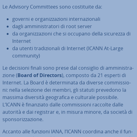
Le Advisory Com­mit­tees sono co­sti­tui­te da:
governi e or­ga­niz­za­zio­ni in­ter­na­zio­na­li
dagli am­mi­ni­stra­to­ri di root server
da or­ga­niz­za­zio­ni che si occupano della sicurezza di
Internet
da utenti tra­di­zio­na­li di Internet (ICANN At-Large
community)
Le decisioni finali sono prese dal consiglio di am­mi­ni­stra­
zio­ne (
Board of Directors
), composto da 21 esperti di
Internet. La Board è de­ter­mi­na­ta da diverse com­mis­sio­
ni: nella selezione dei membri, gli statuti prevedono la
massima diversità geo­gra­fi­ca e culturale possibile.
L’ICANN è fi­nan­zia­to dalle com­mis­sio­ni raccolte dalle
autorità e dai registrar e, in misura minore, da società di
spon­so­riz­za­zio­ne.
Accanto alle funzioni IANA, l’ICANN coordina anche il fun­