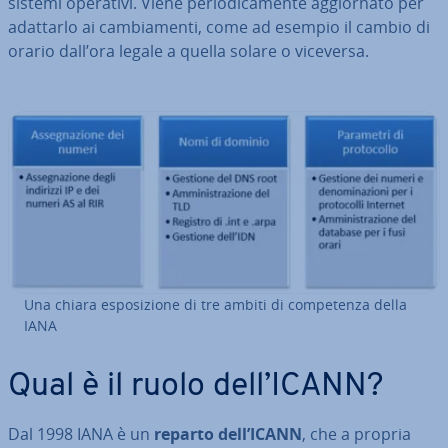
sistemi operativi. Viene pe­rio­di­ca­men­te ag­gior­na­to per
adattarlo ai cam­bia­men­ti, come ad esempio il cambio di
orario dall’ora legale a quella solare o viceversa.
Una chiara espo­si­zio­ne di tre ambiti di com­pe­ten­za della
IANA
Qual è il ruolo dell’ICANN?
Dal 1998 IANA è un
reparto dell’ICANN
, che a propria