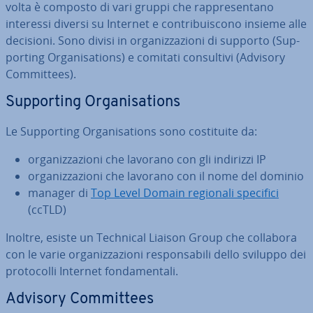
volta è composto di vari gruppi che rap­pre­sen­ta­no
interessi diversi su Internet e con­tri­bui­sco­no insieme alle
decisioni. Sono divisi in or­ga­niz­za­zio­ni di supporto (Sup­
por­ting Or­ga­ni­sa­tions) e comitati con­sul­ti­vi (Advisory
Com­mit­tees).
Sup­por­ting Or­ga­ni­sa­tions
Le Sup­por­ting Or­ga­ni­sa­tions sono co­sti­tui­te da:
or­ga­niz­za­zio­ni che lavorano con gli indirizzi IP
or­ga­niz­za­zio­ni che lavorano con il nome del dominio
manager di
Top Level Domain regionali specifici
(ccTLD)
Inoltre, esiste un Technical Liaison Group che collabora
con le varie or­ga­niz­za­zio­ni re­spon­sa­bi­li dello sviluppo dei
pro­to­col­li Internet fon­da­men­ta­li.
Advisory Com­mit­tees