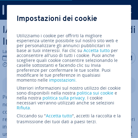
Digital Guide
Impostazioni dei cookie
Vai al contenuto prin­ci­pa­le
IANA: l’unità am­mi­ni­stra­ti­va di
Utilizziamo i cookie per offrirti la migliore
Internet
esperienza utente possibile sul nostro sito web e
per personalizzare gli annunci pubblicitari in
base ai tuoi interessi. Fai clic su
Accetta tutto
per
La redazione di IONOS
acconsentire all'uso di tutti i cookie. Puoi anche
Condividi 
Condiv
C
21 giu 2019
scegliere quali cookie consentire selezionando le
9 mins
caselle sottostanti e facendo clic su Invia
preferenze per confermare le tue scelte. Puoi
modificare le tue preferenze in qualsiasi
momento nelle
impostazioni
.
Indice
Ulteriori informazioni sul nostro utilizzo dei cookie
sono disponibili nella nostra
politica sui cookie
e
Per aprire un sito web basta inserire il cor­ri­spon­den­te
nella nostra
politica sulla privacy
. I cookie
necessari verranno utilizzati anche se selezioni
nome di dominio nel browser. Tale nome viene poi
Rifiuta
.
condotto a un server che lo traduce in un indirizzo IP e
Cliccando su "
Accetta tutto
", accetti la raccolta e la
rein­di­riz­za l’utente al sito richiesto. Questi nomi e numeri
trasmissione dei tuoi dati a paesi terzi.
indicati come
unique iden­ti­fier
vengono con­fron­ta­ti con
un set stan­dar­diz­za­to a parametri di pro­to­col­lo Internet