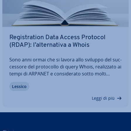
Re­gi­stra­tion Data Access Protocol
(RDAP): l’al­ter­na­ti­va a Whois
Sono anni ormai che si lavora allo sviluppo del suc­
ces­so­re del pro­to­col­lo di query Whois, rea­liz­za­to ai
tempi di ARPANET e con­si­de­ra­to sotto molti
aspetti superato. Re­gi­stra­tion Data Access
Lessico
Protocol (RDAP) è un candidato che sembra avere
tutte le carte in regola per so­sti­tui­re il…
Leggi di più