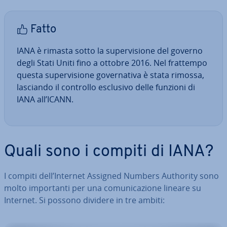
Fatto
IANA è rimasta sotto la su­per­vi­sio­ne del governo
degli Stati Uniti fino a ottobre 2016. Nel frattempo
questa su­per­vi­sio­ne go­ver­na­ti­va è stata rimossa,
lasciando il controllo esclusivo delle funzioni di
IANA all’ICANN.
Quali sono i compiti di IANA?
I compiti dell’Internet Assigned Numbers Authority sono
molto im­por­tan­ti per una co­mu­ni­ca­zio­ne lineare su
Internet. Si possono dividere in tre ambiti: