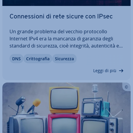
Con­nes­sio­ni di rete sicure con IPsec
Un grande problema del vecchio pro­to­col­lo
Internet IPv4 era la mancanza di garanzia degli
standard di sicurezza, cioè integrità, au­ten­ti­ci­tà e
con­fi­den­zia­li­tà. Infatti, al vecchio pro­to­col­lo
DNS
Crit­to­gra­fia
Sicurezza
mancavano i mezzi necessari per iden­ti­fi­ca­re la
sorgente dati o per garantire una…
Leggi di più