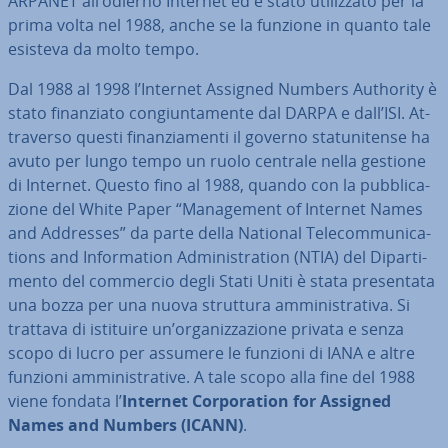
ARPANET all’odierno Internet ed è stato uti­liz­za­to per la
prima volta nel 1988, anche se la funzione in quanto tale
esisteva da molto tempo.
Dal 1988 al 1998 l’Internet Assigned Numbers Authority è
stato fi­nan­zia­to con­giun­ta­men­te dal DARPA e dall’ISI. At­
tra­ver­so questi fi­nan­zia­men­ti il governo sta­tu­ni­ten­se ha
avuto per lungo tempo un ruolo centrale nella gestione
di Internet. Questo fino al 1988, quando con la pub­bli­ca­
zio­ne del White Paper “Ma­na­ge­ment of Internet Names
and Addresses” da parte della National Te­le­com­mu­ni­ca­
tions and In­for­ma­tion Ad­mi­ni­stra­tion (NTIA) del Di­par­ti­
men­to del commercio degli Stati Uniti è stata pre­sen­ta­ta
una bozza per una nuova struttura am­mi­ni­stra­ti­va. Si
trattava di istituire un’or­ga­niz­za­zio­ne privata e senza
scopo di lucro per assumere le funzioni di IANA e altre
funzioni am­mi­ni­stra­ti­ve. A tale scopo alla fine del 1988
viene fondata l’
Internet Cor­po­ra­tion for Assigned
Names and Numbers (ICANN)
.