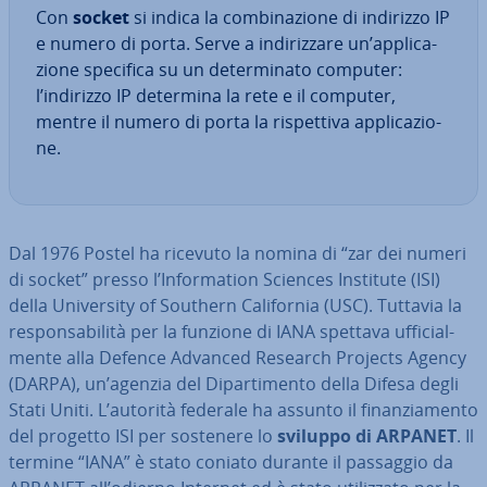
Con
socket
si indica la com­bi­na­zio­ne di indirizzo IP
e numero di porta. Serve a in­di­riz­za­re un’ap­pli­ca­
zio­ne specifica su un de­ter­mi­na­to computer:
l’indirizzo IP determina la rete e il computer,
mentre il numero di porta la ri­spet­ti­va ap­pli­ca­zio­
ne.
Dal 1976 Postel ha ricevuto la nomina di “zar dei numeri
di socket” presso l’In­for­ma­tion Sciences Institute (ISI)
della Uni­ver­si­ty of Southern Ca­li­for­nia (USC). Tuttavia la
re­spon­sa­bi­li­tà per la funzione di IANA spettava uf­fi­cial­
men­te alla Defence Advanced Research Projects Agency
(DARPA), un’agenzia del Di­par­ti­men­to della Difesa degli
Stati Uniti. L’autorità federale ha assunto il fi­nan­zia­men­to
del progetto ISI per sostenere lo
sviluppo di ARPANET
. Il
termine “IANA” è stato coniato durante il passaggio da