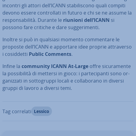
incontri gli attori dell’ICANN sta­bi­li­sco­no quali compiti
devono essere con­trol­la­ti in futuro e chi se ne assume la
re­spon­sa­bi­li­tà. Durante le
riunioni dell’ICANN
si
possono fare critiche e dare sug­ge­ri­men­ti.
Inoltre si può in qualsiasi momento com­men­ta­re le
proposte dell’ICANN e apportare idee proprie at­tra­ver­so
i co­sid­det­ti
Public Comments
.
Infine la
community ICANN At-Large
offre si­cu­ra­men­te
la pos­si­bi­li­tà di mettersi in gioco: i par­te­ci­pan­ti sono or­
ga­niz­za­ti in sot­to­grup­pi locali e col­la­bo­ra­no in diversi
gruppi di lavoro a diversi temi.
Tag correlati
Lessico
Vai al menu prin­ci­pa­le