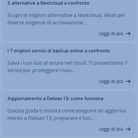
5 al­ter­na­ti­ve a Nextcloud a confronto
Scopri le migliori al­ter­na­ti­ve a Nextcloud, ideali per
diverse esigenze di ar­chi­via­zio­ne…
Leggi di più
I 7 migliori servizi di backup online a confronto
Salva i tuoi dati al sicuro nel cloud. Ti pre­sen­tia­mo 7
servizi per pro­teg­ge­re i tuoi…
Leggi di più
Ag­gior­na­men­to a Debian 13: come funziona
Questa guida ti mostra come eseguire un ag­gior­na­
men­to a Debian 13, preparare il tuo…
Leggi di più