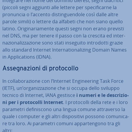
integrare nel nome del dominio dieresi, segni dia­cri­ti­ci
(piccoli segni aggiunti alle lettere per spe­ci­fi­car­ne la
pronuncia o l’accento di­stin­guen­do­le così dalle altre
parole simili) o lettere da alfabeti che non siano quello
latino. Ori­gi­na­ria­men­te questi segni non erano previsti
nel DNS, ma per tenere il passo con la crescita ed in­ter­
na­zio­na­liz­za­zio­ne sono stati inseguito in­tro­dot­ti grazie
allo standard Internet In­ter­na­tio­na­li­zing Domain Names
in Ap­pli­ca­tions (IDNA).
As­se­gna­zio­ni di pro­to­col­lo
In col­la­bo­ra­zio­ne con l’Internet En­gi­nee­ring Task Force
(IETF), un’or­ga­niz­za­zio­ne che si occupa dello sviluppo
tecnico di Internet, IANA gestisce
i numeri e le de­scri­zio­
ni per i pro­to­col­li Internet
. I pro­to­col­li della rete e i loro
parametri de­fi­ni­sco­no una lingua comune at­tra­ver­so la
quale i computer e gli altri di­spo­si­ti­vi possono co­mu­ni­ca­
re tra loro. Ai parametri comuni ap­par­ten­go­no tra gli
altri: