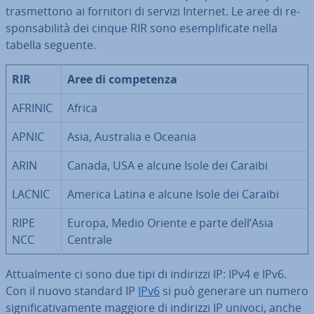
tra­smet­to­no ai fornitori di servizi Internet. Le aree di re­
spon­sa­bi­li­tà dei cinque RIR sono esem­pli­fi­ca­te nella
tabella seguente.
RIR
Aree di com­pe­ten­za
AFRINIC
Africa
APNIC
Asia, Australia e Oceania
ARIN
Canada, USA e alcune Isole dei Caraibi
LACNIC
America Latina e alcune Isole dei Caraibi
RIPE
Europa, Medio Oriente e parte dell’Asia
NCC
Centrale
At­tual­men­te ci sono due tipi di indirizzi IP: IPv4 e IPv6.
Con il nuovo standard IP
IPv6
si può generare un numero
si­gni­fi­ca­ti­va­men­te maggiore di indirizzi IP univoci, anche