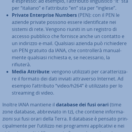
è espresso: ad esempio, l’attributo lin­gui­sti­co “it” sta
per “italiano” e l’attributo “en” sta per “inglese”.
Private En­ter­pri­se Numbers
(PEN): con il PEN le
aziende private possono essere iden­ti­fi­ca­te nei
sistemi di rete. Vengono riuniti in un registro di
accesso pubblico che fornisce anche un contatto e
un indirizzo e-mail. Qualsiasi azienda può ri­chie­de­re
un PEN gratuito da IANA, che con­trol­le­rà ma­nual­
men­te qualsiasi richiesta e, se ne­ces­sa­rio, la
rifiuterà.
Media Attribute
: vengono uti­liz­za­ti per ca­rat­te­riz­za­
re il formato dei dati inviati at­tra­ver­so Internet. Ad
esempio l’attributo “video/h264” è uti­liz­za­to per lo
streaming di video.
Inoltre IANA mantiene il
database dei fusi orari
(time
zone database, ab­bre­via­to in tz), che contiene in­for­ma­
zio­ni sui fusi orari della Terra. Il database è pensato prin­
ci­pal­men­te per l’utilizzo nei programmi ap­pli­ca­ti­vi e nei