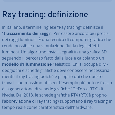
Ray tracing: de­fi­ni­zio­ne
In italiano, il termine inglese “Ray tracing” definisce il
“
trac­cia­men­to dei raggi
”. Per essere ancora più precisi:
dei raggi luminosi. È una tecnica di computer grafica che
rende possibile una si­mu­la­zio­ne fluida degli effetti
luminosi. Un algoritmo invia i segnali in una grafica 3D
seguendo il percorso fatto dalla luce e cal­co­lan­do un
modello d’il­lu­mi­na­zio­ne
rea­li­sti­co. Chi si occupa di vi­
deo­gio­chi e schede grafiche deve conoscere ne­ces­sa­ria­
men­te il ray tracing poiché è proprio qui che questo
trova il suo massimo utilizzo. L’esempio più noto e fresco
è la ge­ne­ra­zio­ne di schede grafiche “GeForce RTX” di
Nvidia. Dal 2018, le schede grafiche RTX (RTX è proprio
l’ab­bre­via­zio­ne di ray tracing) sup­por­ta­no il ray tracing in
tempo reale come ca­rat­te­ri­sti­ca dell’hardware.