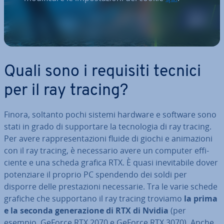
Quali sono i requisiti tecnici
per il ray tracing?
Finora, soltanto pochi sistemi hardware e software sono
stati in grado di sup­por­ta­re la tec­no­lo­gia di ray tracing.
Per avere rap­pre­sen­ta­zio­ni fluide di giochi e ani­ma­zio­ni
con il ray tracing, è ne­ces­sa­rio avere un computer ef­fi­
cien­te e una scheda grafica RTX. È quasi ine­vi­ta­bi­le dover
po­ten­zia­re il proprio PC spendendo dei soldi per
disporre delle pre­sta­zio­ni ne­ces­sa­rie. Tra le varie schede
grafiche che sup­por­ta­no il ray tracing troviamo
la prima
e la seconda ge­ne­ra­zio­ne di RTX di Nvidia
(per
esempio, GeForce RTX 2070 e GeForce RTX 3070). Anche