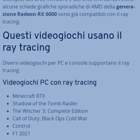
alcune schede grafiche spo­ra­di­che di AMD della
ge­ne­ra­
zio­ne Radeon RX 6000
sono già com­pa­ti­bi­li con il ray
tracing.
Questi vi­deo­gio­chi usano il
ray tracing
Diversi vi­deo­gio­chi per PC e console sup­por­ta­no il ray
tracing.
Vi­deo­gio­chi PC con ray tracing
Minecraft RTX
Shadow of the Tomb Raider
The Witcher 3: Complete Edition
Call of Duty: Black Ops Cold War
Control
F1 2021