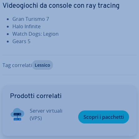
Vi­deo­gio­chi da console con ray tracing
Gran Turismo 7
Halo Infinite
Watch Dogs: Legion
Gears 5
Tag correlati
Lessico
Vai al menu prin­ci­pa­le
Prodotti correlati
Server virtuali
Scopri i pacchetti
(VPS)