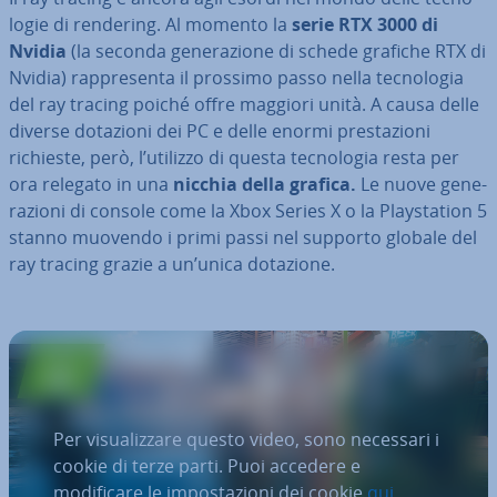
lo­gie di rendering. Al momento la
serie RTX 3000 di
Nvidia
(la seconda ge­ne­ra­zio­ne di schede grafiche RTX di
Nvidia) rap­pre­sen­ta il prossimo passo nella tec­no­lo­gia
del ray tracing poiché offre maggiori unità. A causa delle
diverse dotazioni dei PC e delle enormi pre­sta­zio­ni
richieste, però, l’utilizzo di questa tec­no­lo­gia resta per
ora relegato in una
nicchia della grafica.
Le nuove ge­ne­
ra­zio­ni di console come la Xbox Series X o la Play­sta­tion 5
stanno muovendo i primi passi nel supporto globale del
ray tracing grazie a un’unica dotazione.
Per visualizzare questo video, sono necessari i
cookie di terze parti. Puoi accedere e
modificare le impostazioni dei cookie
qui
.