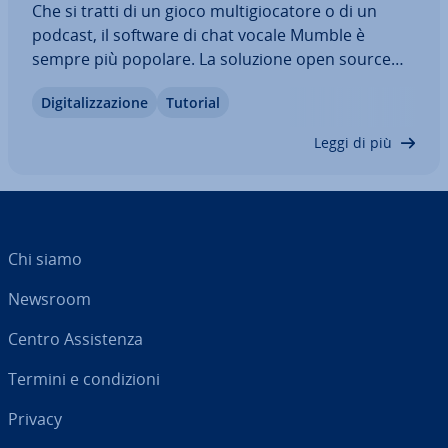
Che si tratti di un gioco mul­ti­gio­ca­to­re o di un
podcast, il software di chat vocale Mumble è
sempre più popolare. La soluzione open source
conquista gli utenti con la sua struttura leggera,
Di­gi­ta­liz­za­zio­ne
Tutorial
malgrado le molte funzioni. Un altro vantaggio è
che chiunque può creare un proprio…
Leggi di più
Chi siamo
Newsroom
Centro As­si­sten­za
Termini e con­di­zio­ni
Privacy