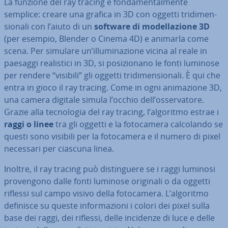
La funzione del ray tracing è fon­da­men­tal­men­te
semplice: creare una grafica in 3D con oggetti tri­di­men­
sio­na­li con l’aiuto di un
software di mo­del­la­zio­ne 3D
(per esempio, Blender o Cinema 4D) e animarla come
scena. Per simulare un’il­lu­mi­na­zio­ne vicina al reale in
paesaggi rea­li­sti­ci in 3D, si po­si­zio­na­no le fonti luminose
per rendere “visibili” gli oggetti tri­di­men­sio­na­li. È qui che
entra in gioco il ray tracing. Come in ogni ani­ma­zio­ne 3D,
una camera digitale simula l’occhio dell’os­ser­va­to­re.
Grazie alla tec­no­lo­gia del ray tracing, l’algoritmo estrae i
raggi o linee
tra gli oggetti e la fo­to­ca­me­ra cal­co­lan­do se
questi sono visibili per la fo­to­ca­me­ra e il numero di pixel
necessari per ciascuna linea.
Inoltre, il ray tracing può di­stin­gue­re se i raggi luminosi
pro­ven­go­no dalle fonti luminose originali o da oggetti
riflessi sul campo visivo della fo­to­ca­me­ra. L’algoritmo
definisce su queste in­for­ma­zio­ni i colori dei pixel sulla
base dei raggi, dei riflessi, delle incidenze di luce e delle