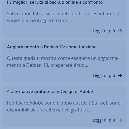
I 7 migliori servizi di backup online a confronto
Salva i tuoi dati al sicuro nel cloud. Ti pre­sen­tia­mo 7
servizi per pro­teg­ge­re i tuoi…
Leggi di più
Ag­gior­na­men­to a Debian 13: come funziona
Questa guida ti mostra come eseguire un ag­gior­na­
men­to a Debian 13, preparare il tuo…
Leggi di più
4 al­ter­na­ti­ve gratuite a InDesign di Adobe
I software Adobe sono troppo costosi? Sul web sono
di­spo­ni­bi­li alcune al­ter­na­ti­ve gratuite…
Leggi di più