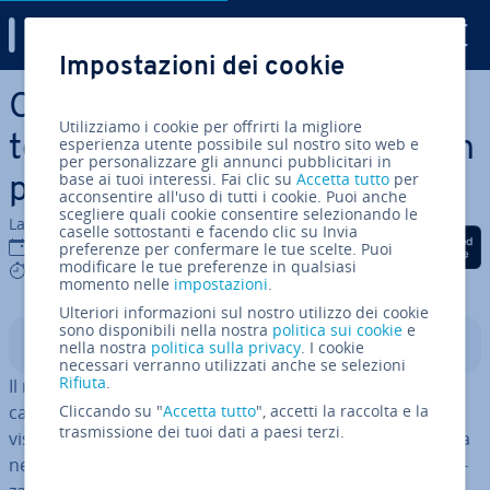
Digital Guide
Impostazioni dei cookie
Vai al contenuto prin­ci­pa­le
Cos’è il ray tracing? La
Utilizziamo i cookie per offrirti la migliore
tecnica di computer grafica in
esperienza utente possibile sul nostro sito web e
per personalizzare gli annunci pubblicitari in
base ai tuoi interessi. Fai clic su
Accetta tutto
per
parole semplici!
acconsentire all'uso di tutti i cookie. Puoi anche
scegliere quali cookie consentire selezionando le
La redazione di IONOS
caselle sottostanti e facendo clic su Invia
Condividi via Facebook
Condividi via Twitter
Condividi via Li
12 gen 2022
preferenze per confermare le tue scelte. Puoi
modificare le tue preferenze in qualsiasi
5 mins
momento nelle
impostazioni
.
Ulteriori informazioni sul nostro utilizzo dei cookie
sono disponibili nella nostra
politica sui cookie
e
Indice
nella nostra
politica sulla privacy
. I cookie
necessari verranno utilizzati anche se selezioni
Rifiuta
.
Il ray tracing è una tec­no­lo­gia di computer grafica che
calcola in modo rea­li­sti­co i raggi luminosi visibili e non
Cliccando su "
Accetta tutto
", accetti la raccolta e la
trasmissione dei tuoi dati a paesi terzi.
visibili. Rende anche possibile un’il­lu­mi­na­zio­ne rea­li­sti­ca
nei vi­deo­gio­chi e nelle grafiche animate in 3D ed è uti­liz­