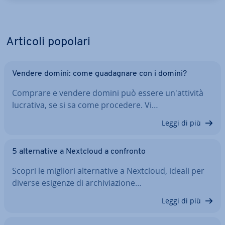
Articoli popolari
Vendere domini: come gua­da­gna­re con i domini?
Comprare e vendere domini può essere un'at­ti­vi­tà
lucrativa, se si sa come procedere. Vi…
Leggi di più
5 al­ter­na­ti­ve a Nextcloud a confronto
Scopri le migliori al­ter­na­ti­ve a Nextcloud, ideali per
diverse esigenze di ar­chi­via­zio­ne…
Leggi di più