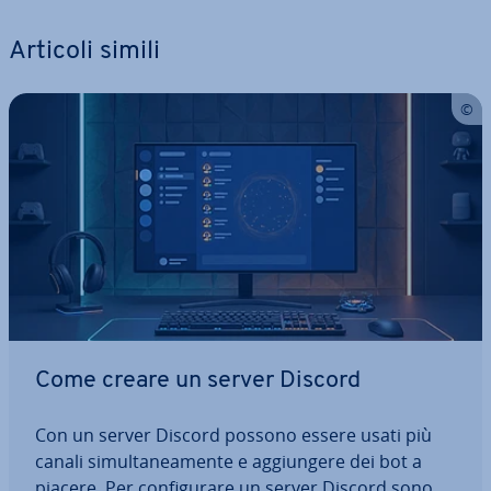
Articoli simili
Come creare un server Discord
Con un server Discord possono essere usati più
canali si­mul­ta­nea­men­te e ag­giun­ge­re dei bot a
piacere. Per con­fi­gu­ra­re un server Discord sono