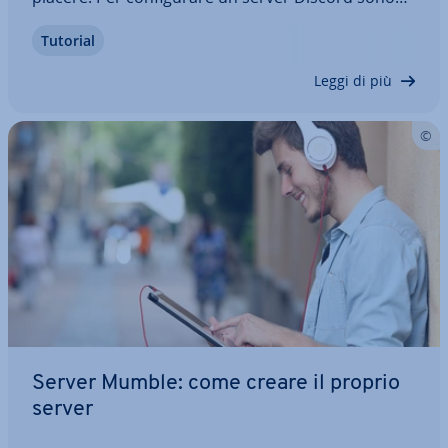
necessari solo un account Discord e la relativa
Tutorial
app. Non appena il server è pronto, è possibile
creare un server specifico per la vostra…
Leggi di più
Server Mumble: come creare il proprio
server