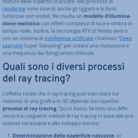
texture delle superfici tracciate. Nel processo di
rendering
sono inseriti anche gli oggetti e le fonti
luminose non visibili. Ne risulta un
modello d’il­lu­mi­na­
zio­ne rea­li­sti­co
con effetti complessi di luce e ombra in
tempo reale. Inoltre, la tec­no­lo­gia RTX di Nvidia lavora
con un sistema di
in­tel­li­gen­za ar­ti­fi­cia­le
chiamato “
Deep
Learning
Super Sampling” per creare una ri­so­lu­zio­ne e
una frequenza dei fo­to­gram­mi ottimale.
Quali sono i diversi processi
del ray tracing?
L’effetto totale che il ray tracing può eser­ci­ta­re sul
realismo di una grafica in 3D dipende dai ri­spet­ti­vi
processi di ray tracing
. Qui in basso faremo una dif­fe­
ren­za tra i seguenti metodi di ray tracing in base alle pre­
sta­zio­ni ne­ces­sa­rie e allo sviluppo storico:
De­ter­mi­na­zio­ne della su­per­fi­cie nascosta:
in