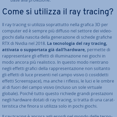
base alla pro­ie­zio­ne.
Come si utilizza il ray tracing?
Il ray tracing si utilizza so­prat­tut­to nella grafica 3D per
computer ed è sempre più diffuso nel settore dei vi­deo­
gio­chi dalla nascita della ge­ne­ra­zio­ne di schede grafiche
RTX di Nvidia nel 2018.
La tec­no­lo­gia del ray tracing,
attivata o sup­por­ta­ta già dall’hardware,
permette di
rap­pre­sen­ta­re gli effetti di il­lu­mi­na­zio­ne nei giochi in
modo ancora più rea­li­sti­co. In questo modo rientrano
negli effetti grafici della rap­pre­sen­ta­zio­ne non soltanto
gli effetti di luce presenti nel campo visivo (i co­sid­det­ti
effetti Screen­spa­ce), ma anche i riflessi, le luci e le ombre
al di fuori del campo visivo (incluso un sole virtuale
globale). Poiché tutto questo richiede grandi pre­sta­zio­ni
negli hardware dotati di ray tracing, si tratta di una ca­rat­
te­ri­sti­ca che finora si utilizza solo in pochi giochi.
Il ray tracing è ancora agli esordi nel mondo delle tec­no­