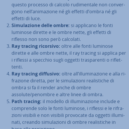
questo processo di calcolo ru­di­men­ta­le non con­ver­
go­no nell’ani­ma­zio­ne né gli effetti d’ombra né gli
effetti di luce.
Si­mu­la­zio­ne delle ombre:
si applicano le fonti
luminose dirette e le ombre nette, gli effetti di
riflesso non sono però calcolati.
Ray tracing ricorsivo:
oltre alle fonti luminose
dirette e alle ombre nette, il ray tracing si applica per
i riflessi a specchio sugli oggetti tra­spa­ren­ti o ri­flet­
ten­ti.
Ray tracing diffusivo:
oltre all’il­lu­mi­na­zio­ne e alla ri­
fra­zio­ne diretta, per le si­mu­la­zio­ni rea­li­sti­che di
ombra si fa il render anche di ombre
assolute/penombre e altre linee di ombra.
Path tracing:
il modello di il­lu­mi­na­zio­ne include e
comprende solo le fonti luminose, i riflessi e le ri­fra­
zio­ni visibili e non visibili provocate da oggetti il­lu­mi­
na­ti, creando si­mu­la­zio­ni di ombre rea­li­sti­che in