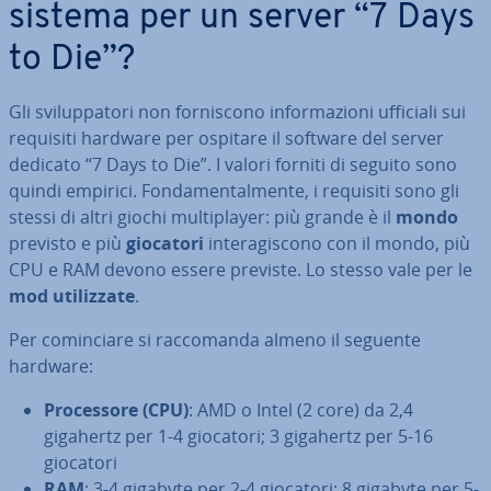
sistema per un server “7 Days
to Die”?
Gli svi­lup­pa­to­ri non for­ni­sco­no in­for­ma­zio­ni ufficiali sui
requisiti hardware per ospitare il software del server
dedicato “7 Days to Die”. I valori forniti di seguito sono
quindi empirici. Fon­da­men­tal­men­te, i requisiti sono gli
stessi di altri giochi mul­ti­player: più grande è il
mondo
previsto e più
giocatori
in­te­ra­gi­sco­no con il mondo, più
CPU e RAM devono essere previste. Lo stesso vale per le
mod uti­liz­za­te
.
Per co­min­cia­re si rac­co­man­da almeno il seguente
hardware:
Pro­ces­so­re (CPU)
: AMD o Intel (2 core) da 2,4
gigahertz per 1-4 giocatori; 3 gigahertz per 5-16
giocatori
RAM
: 3-4 gigabyte per 2-4 giocatori; 8 gigabyte per 5-