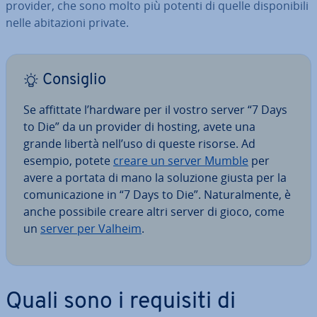
provider, che sono molto più potenti di quelle di­spo­ni­bi­li
nelle abi­ta­zio­ni private.
Consiglio
Se affittate l’hardware per il vostro server “7 Days
to Die” da un provider di hosting, avete una
grande libertà nell’uso di queste risorse. Ad
esempio, potete
creare un server Mumble
per
avere a portata di mano la soluzione giusta per la
co­mu­ni­ca­zio­ne in “7 Days to Die”. Na­tu­ral­men­te, è
anche possibile creare altri server di gioco, come
un
server per Valheim
.
Quali sono i requisiti di