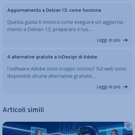
Ag­gior­na­men­to a Debian 13: come funziona
Questa guida ti mostra come eseguire un ag­gior­na­
men­to a Debian 13, preparare il tuo…
Leggi di più
4 al­ter­na­ti­ve gratuite a InDesign di Adobe
I software Adobe sono troppo costosi? Sul web sono
di­spo­ni­bi­li alcune al­ter­na­ti­ve gratuite…
Leggi di più
Articoli simili