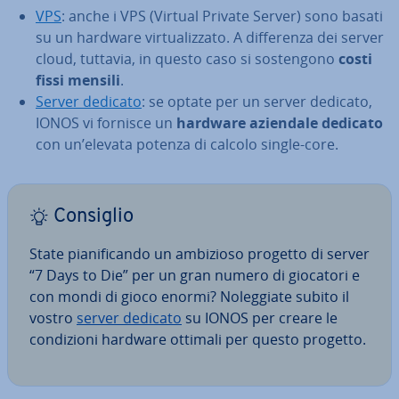
VPS
: anche i VPS (Virtual Private Server) sono basati
su un hardware vir­tua­liz­za­to. A dif­fe­ren­za dei server
cloud, tuttavia, in questo caso si so­sten­go­no
costi
fissi mensili
.
Server dedicato
: se optate per un server dedicato,
IONOS vi fornisce un
hardware aziendale dedicato
con un’elevata potenza di calcolo single-core.
Consiglio
State pia­ni­fi­can­do un ambizioso progetto di server
“7 Days to Die” per un gran numero di giocatori e
con mondi di gioco enormi? No­leg­gia­te subito il
vostro
server dedicato
su IONOS per creare le
con­di­zio­ni hardware ottimali per questo progetto.