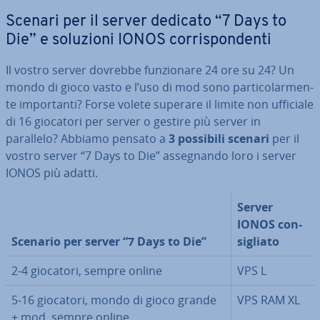
Scenari per il server dedicato “7 Days to
Die” e soluzioni IONOS cor­ri­spon­den­ti
Il vostro server dovrebbe fun­zio­na­re 24 ore su 24? Un
mondo di gioco vasto e l’uso di mod sono par­ti­co­lar­men­
te im­por­tan­ti? Forse volete superare il limite non ufficiale
di 16 giocatori per server o gestire più server in
parallelo? Abbiamo pensato a
3 possibili scenari
per il
vostro server “7 Days to Die” as­se­gnan­do loro i server
IONOS più adatti.
Server
IONOS con­
Scenario per server “7 Days to Die”
si­glia­to
2-4 giocatori, sempre online
VPS L
5-16 giocatori, mondo di gioco grande
VPS RAM XL
+ mod, sempre online