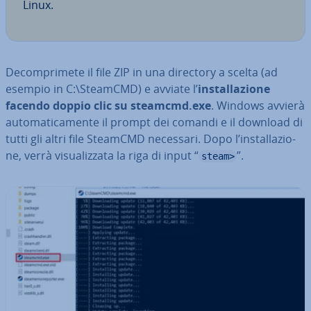
Linux.
De­com­pri­me­te il file ZIP in una directory a scelta (ad
esempio in C:\SteamCMD) e avviate l’
in­stal­la­zio­ne
facendo doppio clic su steamcmd.exe
. Windows avvierà
au­to­ma­ti­ca­men­te il prompt dei comandi e il download di
tutti gli altri file SteamCMD necessari. Dopo l’in­stal­la­zio­
ne, verrà vi­sua­liz­za­ta la riga di input “
”.
steam>