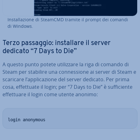
In­stal­la­zio­ne di SteamCMD tramite il prompt dei comandi
di Windows.
Terzo passaggio: in­stal­la­re il server
dedicato “7 Days to Die”
A questo punto potete uti­liz­za­re la riga di comando di
Steam per stabilire una con­nes­sio­ne ai server di Steam e
scaricare l’ap­pli­ca­zio­ne del server dedicato. Per prima
cosa, ef­fet­tua­te il login; per “7 Days to Die” è suf­fi­cien­te
ef­fet­tua­re il login come utente anonimo:
login anonymous