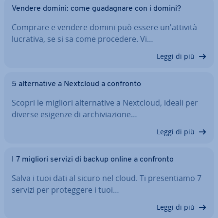
Vendere domini: come gua­da­gna­re con i domini?
Comprare e vendere domini può essere un'at­ti­vi­tà
lucrativa, se si sa come procedere. Vi…
Leggi di più
5 al­ter­na­ti­ve a Nextcloud a confronto
Scopri le migliori al­ter­na­ti­ve a Nextcloud, ideali per
diverse esigenze di ar­chi­via­zio­ne…
Leggi di più
I 7 migliori servizi di backup online a confronto
Salva i tuoi dati al sicuro nel cloud. Ti pre­sen­tia­mo 7
servizi per pro­teg­ge­re i tuoi…
Leggi di più