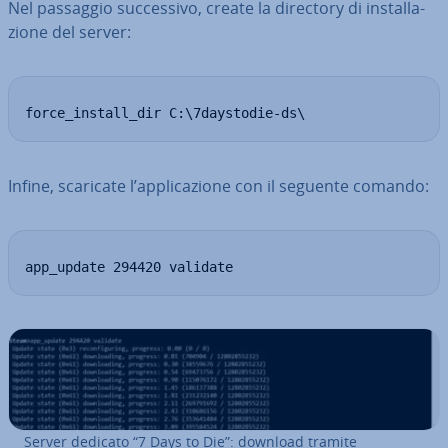
Nel passaggio suc­ces­si­vo, create la directory di in­stal­la­
zio­ne del server:
force_install_dir C:\7daystodie-ds\
Infine, scaricate l’ap­pli­ca­zio­ne con il seguente comando:
app_update 294420 validate
Server dedicato “7 Days to Die”: download tramite