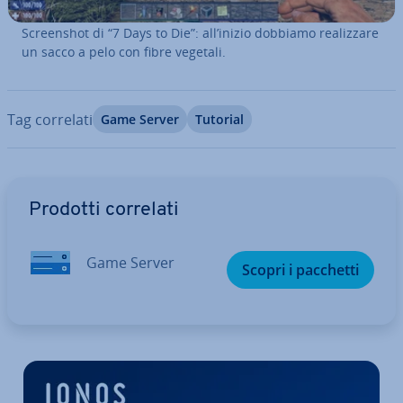
Screen­shot di “7 Days to Die”: all’inizio dobbiamo rea­liz­za­re
un sacco a pelo con fibre vegetali.
Tag correlati
Game Server
Tutorial
Vai al menu prin­ci­pa­le
Prodotti correlati
Game Server
Scopri i pacchetti