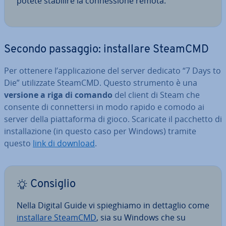
potete stabilire la con­nes­sio­ne remota.
Secondo passaggio: in­stal­la­re SteamCMD
Per ottenere l’ap­pli­ca­zio­ne del server dedicato “7 Days to
Die” uti­liz­za­te SteamCMD. Questo strumento è una
versione a riga di comando
del client di Steam che
consente di con­net­ter­si in modo rapido e comodo ai
server della piat­ta­for­ma di gioco. Scaricate il pacchetto di
in­stal­la­zio­ne (in questo caso per Windows) tramite
questo
link di download
.
Consiglio
Nella Digital Guide vi spie­ghia­mo in dettaglio come
in­stal­la­re SteamCMD
, sia su Windows che su