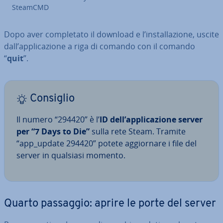
SteamCMD
Dopo aver com­ple­ta­to il download e l’in­stal­la­zio­ne, uscite
dall’ap­pli­ca­zio­ne a riga di comando con il comando
“
quit
”.
Consiglio
Il numero “294420” è l’
ID dell’ap­pli­ca­zio­ne server
per “7 Days to Die”
sulla rete Steam. Tramite
“app_update 294420” potete ag­gior­na­re i file del
server in qualsiasi momento.
Quarto passaggio: aprire le porte del server