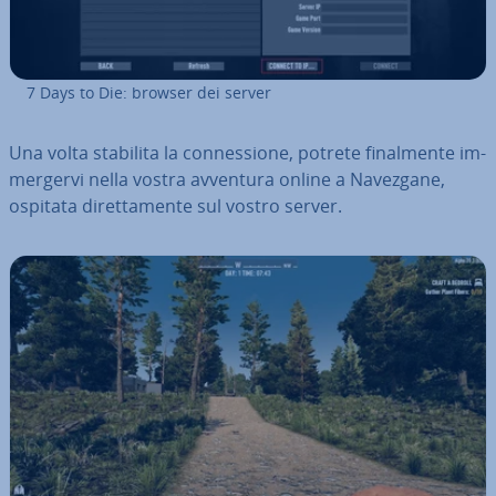
7 Days to Die: browser dei server
Una volta stabilita la con­nes­sio­ne, potrete fi­nal­men­te im­
mer­ger­vi nella vostra avventura online a Navezgane,
ospitata di­ret­ta­men­te sul vostro server.