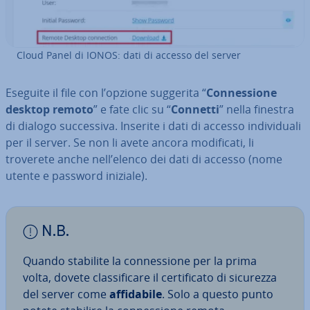
Cloud Panel di IONOS: dati di accesso del server
Eseguite il file con l’opzione suggerita “
Con­nes­sio­ne
desktop remoto
” e fate clic su “
Connetti
” nella finestra
di dialogo suc­ces­si­va. Inserite i dati di accesso in­di­vi­dua­li
per il server. Se non li avete ancora mo­di­fi­ca­ti, li
troverete anche nell’elenco dei dati di accesso (nome
utente e password iniziale).
N.B.
Quando stabilite la con­nes­sio­ne per la prima
volta, dovete clas­si­fi­ca­re il cer­ti­fi­ca­to di sicurezza
del server come
af­fi­da­bi­le
. Solo a questo punto