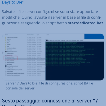
Days to Die”
.
Salvate il file ser­ver­con­fig.xml se sono state apportate
modifiche. Quindi avviate il server in base al file di con­fi­
gu­ra­zio­ne eseguendo lo script batch
start­de­di­ca­ted.bat
.
Server 7 Days to Die: file di con­fi­gu­ra­zio­ne, script BAT e
console del server
Sesto passaggio: con­nes­sio­ne al server “7