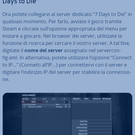
Days to Die”
Ora potete col­le­gar­vi al server dedicato “7 Days to Die” in
qualsiasi momento. Per farlo, avviate il gioco tramite
Steam e cliccate sull’opzione ap­pro­pria­ta del menu per
iniziare a giocare. Nel browser dei server, uti­liz­za­te la
funzione di ricerca per cercare il vostro server. A tal fine,
digitate il
nome del server
assegnato nel ser­ver­con­
fig.xml. In al­ter­na­ti­va, potete uti­liz­za­re l’opzione “Connect
to IP…” (Connetti all’IP…) per con­net­ter­vi con il server e
digitare l’indirizzo IP del server per stabilire la con­nes­sio­
ne.