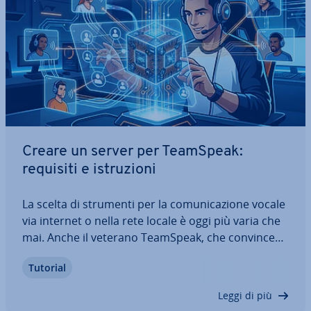
Creare un server per TeamSpeak:
requisiti e istru­zio­ni
La scelta di strumenti per la co­mu­ni­ca­zio­ne vocale
via internet o nella rete locale è oggi più varia che
mai. Anche il veterano TeamSpeak, che convince
so­prat­tut­to per l’ec­cel­len­te qualità audio e gli
Tutorial
elevati standard di sicurezza, è ancora pro­ta­go­ni­
sta. Ti spie­ghia­mo quali…
Leggi di più