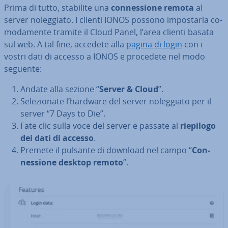
Prima di tutto, stabilite una
con­nes­sio­ne remota
al
server no­leg­gia­to. I clienti IONOS possono im­po­star­la co­
mo­da­men­te tramite il Cloud Panel, l’area clienti basata
sul web. A tal fine, accedete alla
pagina di login
con i
vostri dati di accesso a IONOS e procedete nel modo
seguente:
Andate alla sezione “
Server & Cloud
”.
Se­le­zio­na­te l’hardware del server no­leg­gia­to per il
server “7 Days to Die”.
Fate clic sulla voce del server e passate al
riepilogo
dei dati di accesso
.
Premete il pulsante di download nel campo “
Con­
nes­sio­ne desktop remoto
”.