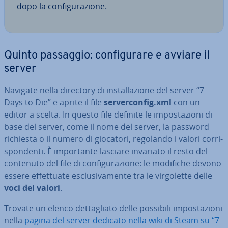
dopo la con­fi­gu­ra­zio­ne.
Quinto passaggio: con­fi­gu­ra­re e avviare il
server
Navigate nella directory di in­stal­la­zio­ne del server “7
Days to Die” e aprite il file
ser­ver­con­fig.xml
con un
editor a scelta. In questo file definite le im­po­sta­zio­ni di
base del server, come il nome del server, la password
richiesta o il numero di giocatori, regolando i valori cor­ri­
spon­den­ti. È im­por­tan­te lasciare invariato il resto del
contenuto del file di con­fi­gu­ra­zio­ne: le modifiche devono
essere ef­fet­tua­te esclu­si­va­men­te tra le vir­go­let­te delle
voci dei valori
.
Trovate un elenco det­ta­glia­to delle possibili im­po­sta­zio­ni
nella
pagina del server dedicato nella wiki di Steam su “7