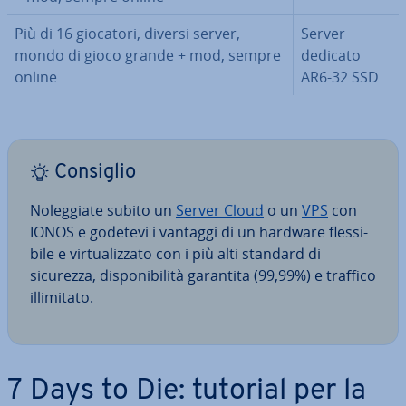
Più di 16 giocatori, diversi server,
Server
mondo di gioco grande + mod, sempre
dedicato
online
AR6-32 SSD
Consiglio
No­leg­gia­te subito un
Server Cloud
o un
VPS
con
IONOS e godetevi i vantaggi di un hardware fles­si­
bi­le e vir­tua­liz­za­to con i più alti standard di
sicurezza, di­spo­ni­bi­li­tà garantita (99,99%) e traffico
il­li­mi­ta­to.
7 Days to Die: tutorial per la