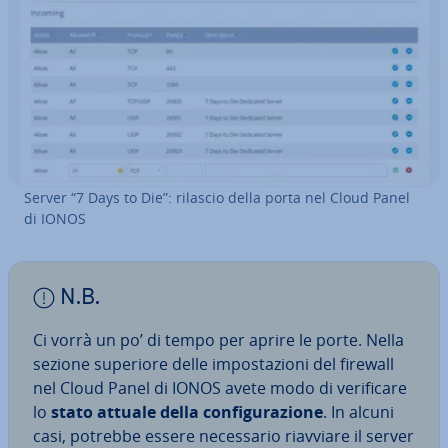
Server “7 Days to Die”: rilascio della porta nel Cloud Panel
di IONOS
N.B.
Ci vorrà un po’ di tempo per aprire le porte. Nella
sezione superiore delle im­po­sta­zio­ni del firewall
nel Cloud Panel di IONOS avete modo di ve­ri­fi­ca­re
lo
stato attuale della con­fi­gu­ra­zio­ne
. In alcuni
casi, potrebbe essere ne­ces­sa­rio riavviare il server