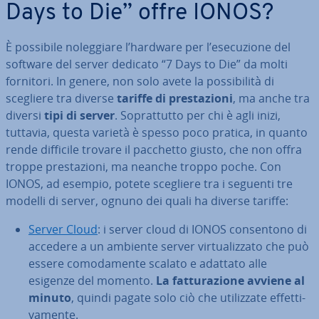
Days to Die” offre IONOS?
È possibile no­leg­gia­re l’hardware per l’ese­cu­zio­ne del
software del server dedicato “7 Days to Die” da molti
fornitori. In genere, non solo avete la pos­si­bi­li­tà di
scegliere tra diverse
tariffe di pre­sta­zio­ni
, ma anche tra
diversi
tipi di server
. So­prat­tut­to per chi è agli inizi,
tuttavia, questa varietà è spesso poco pratica, in quanto
rende difficile trovare il pacchetto giusto, che non offra
troppe pre­sta­zio­ni, ma neanche troppo poche. Con
IONOS, ad esempio, potete scegliere tra i seguenti tre
modelli di server, ognuno dei quali ha diverse tariffe:
Server Cloud
: i server cloud di IONOS con­sen­to­no di
accedere a un ambiente server vir­tua­liz­za­to che può
essere co­mo­da­men­te scalato e adattato alle
esigenze del momento.
La fat­tu­ra­zio­ne avviene al
minuto
, quindi pagate solo ciò che uti­liz­za­te ef­fet­ti­
va­men­te.