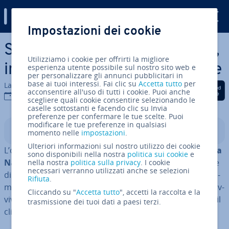
Digital Guide
Impostazioni dei cookie
Vai al contenuto prin­ci­pa­le
Server 7 Days to Die: hosting,
Utilizziamo i cookie per offrirti la migliore
in­stal­la­zio­ne e con­fi­gu­ra­zio­ne
esperienza utente possibile sul nostro sito web e
per personalizzare gli annunci pubblicitari in
base ai tuoi interessi. Fai clic su
Accetta tutto
per
La redazione di IONOS
Condividi via Facebook
Condividi via Twitter
Condividi via Li
acconsentire all'uso di tutti i cookie. Puoi anche
24 mag 2023
scegliere quali cookie consentire selezionando le
caselle sottostanti e facendo clic su Invia
preferenze per confermare le tue scelte. Puoi
modificare le tue preferenze in qualsiasi
Indice
momento nelle
impostazioni
.
Ulteriori informazioni sul nostro utilizzo dei cookie
L’opzione migliore per un’
avventura online condivisa a
sono disponibili nella nostra
politica sui cookie
e
Navezgane
è creare il proprio server “7 Days to Die”. Se
nella nostra
politica sulla privacy
. I cookie
necessari verranno utilizzati anche se selezioni
disponete dell’hardware ap­pro­pria­to, ottenete co­mo­da­
Rifiuta
.
men­te il software del server dedicato del gioco di so­prav­
Cliccando su "
Accetta tutto
", accetti la raccolta e la
vi­ven­za con zombie ne­ces­sa­rio a questo scopo tramite il
trasmissione dei tuoi dati a paesi terzi.
client a riga di comando SteamCMD.