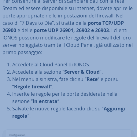
Per con­sen­ti­re al server di scambiare dati con la rete
Steam ed essere di­spo­ni­bi­le su internet, dovete aprire le
porte ap­pro­pria­te nelle im­po­sta­zio­ni del firewall. Nel
caso di “7 Days to Die”, si tratta della
porta TCP/UDP
26900
e delle
porte UDP 26901, 26902 e 26903
. I clienti
IONOS possono mo­di­fi­ca­re le regole del firewall del loro
server no­leg­gia­to tramite il Cloud Panel, già uti­liz­za­to nel
primo passaggio:
Accedete al Cloud Panel di IONOS.
Accedete alla sezione “
Server & Cloud
”.
Nel menu a sinistra, fate clic su “
Rete
” e poi su
“
Regole firewall
”.
Inserite le regole per le porte de­si­de­ra­te nella
sezione “
In entrata
”.
Salvate le nuove regole facendo clic su “
Aggiungi
regola
”.