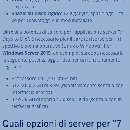
16 giocatori
Spazio su disco rigido
: 12 gigabyte; spazio ag­giun­ti­
vo per i sal­va­tag­gi e le mod in­stal­la­te
Oltre alla potenza di calcolo per l’ap­pli­ca­zio­ne server “7
Days to Die”, è ne­ces­sa­rio pia­ni­fi­ca­re le risorse per il ri­
spet­ti­vo sistema operativo (Linux o Windows). Per
Windows Server 2019
, ad esempio, sarebbe ne­ces­sa­ria
la seguente potenza ag­giun­ti­va per un fun­zio­na­men­to
regolare:
Pro­ces­so­re da 1,4 GHz (64 bit)
512 MB o 2 GB di RAM (ri­spet­ti­va­men­te senza o con
in­ter­fac­cia grafica)
32 o 36 GB di spazio su disco rigido (senza o con in­
ter­fac­cia grafica)
Quali opzioni di server per “7