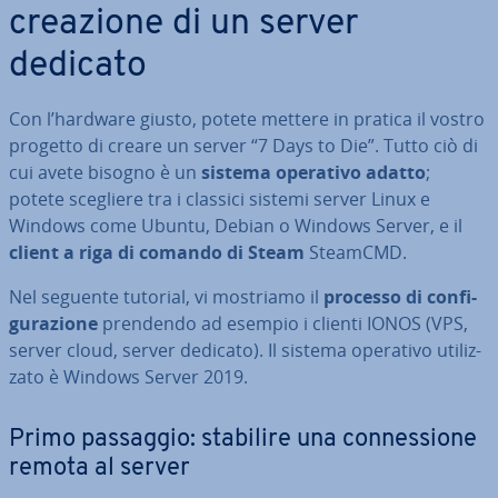
creazione di un server
dedicato
Con l’hardware giusto, potete mettere in pratica il vostro
progetto di creare un server “7 Days to Die”. Tutto ciò di
cui avete bisogno è un
sistema operativo adatto
;
potete scegliere tra i classici sistemi server Linux e
Windows come Ubuntu, Debian o Windows Server, e il
client a riga di comando di Steam
SteamCMD.
Nel seguente tutorial, vi mostriamo il
processo di con­fi­
gu­ra­zio­ne
prendendo ad esempio i clienti IONOS (VPS,
server cloud, server dedicato). Il sistema operativo uti­liz­
za­to è Windows Server 2019.
Primo passaggio: stabilire una con­nes­sio­ne
remota al server