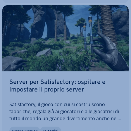
Server per Sa­ti­sfac­to­ry: ospitare e
impostare il proprio server
Sa­ti­sfac­to­ry, il gioco con cui si co­strui­sco­no
fabbriche, regala già ai giocatori e alle gio­ca­tri­ci di
tutto il mondo un grande di­ver­ti­men­to anche nella
fase di accesso an­ti­ci­pa­to. Inizia questa avventura