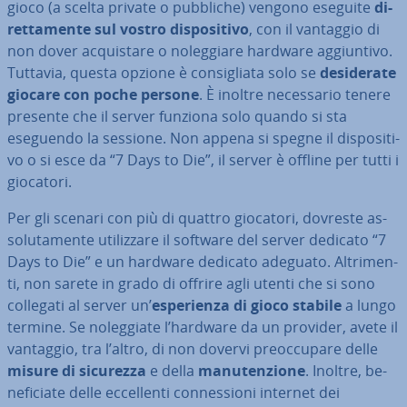
gioco (a scelta private o pubbliche) vengono eseguite
di­
ret­ta­men­te sul vostro di­spo­si­ti­vo
, con il vantaggio di
non dover ac­qui­sta­re o no­leg­gia­re hardware ag­giun­ti­vo.
Tuttavia, questa opzione è con­si­glia­ta solo se
de­si­de­ra­te
giocare con poche persone
. È inoltre ne­ces­sa­rio tenere
presente che il server funziona solo quando si sta
eseguendo la sessione. Non appena si spegne il di­spo­si­ti­
vo o si esce da “7 Days to Die”, il server è offline per tutti i
giocatori.
Per gli scenari con più di quattro giocatori, dovreste as­
so­lu­ta­men­te uti­liz­za­re il software del server dedicato “7
Days to Die” e un hardware dedicato adeguato. Al­tri­men­
ti, non sarete in grado di offrire agli utenti che si sono
collegati al server un’
espe­rien­za di gioco stabile
a lungo
termine. Se no­leg­gia­te l’hardware da un provider, avete il
vantaggio, tra l’altro, di non dovervi pre­oc­cu­pa­re delle
misure di sicurezza
e della
ma­nu­ten­zio­ne
. Inoltre, be­
ne­fi­cia­te delle ec­cel­len­ti con­nes­sio­ni internet dei