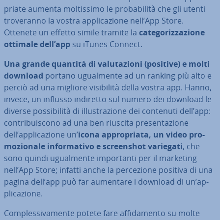
pria­te aumenta mol­tis­si­mo le pro­ba­bi­li­tà che gli utenti
tro­ve­ran­no la vostra ap­pli­ca­zio­ne nell’App Store.
Ottenete un effetto simile tramite la
ca­te­go­riz­za­zio­ne
ottimale dell’app
su iTunes Connect.
Una grande quantità di va­lu­ta­zio­ni (positive) e molti
download
portano ugual­men­te ad un ranking più alto e
perciò ad una migliore vi­si­bi­li­tà della vostra app. Hanno,
invece, un influsso indiretto sul numero dei download le
diverse pos­si­bi­li­tà di il­lu­stra­zio­ne dei contenuti dell’app:
con­tri­bui­sco­no ad una ben riuscita pre­sen­ta­zio­ne
dell’ap­pli­ca­zio­ne un’
icona
ap­pro­pria­ta, un video pro­
mo­zio­na­le in­for­ma­ti­vo e screen­shot variegati
, che
sono quindi ugual­men­te im­por­tan­ti per il marketing
nell’App Store; infatti anche la per­ce­zio­ne positiva di una
pagina dell’app può far aumentare i download di un’ap­
pli­ca­zio­ne.
Com­ples­si­va­men­te potete fare af­fi­da­men­to su molte