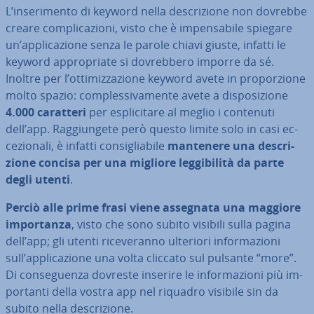
L’in­se­ri­men­to di keyword nella de­scri­zio­ne non dovrebbe
creare com­pli­ca­zio­ni, visto che è im­pen­sa­bi­le spiegare
un’ap­pli­ca­zio­ne senza le parole chiavi giuste, infatti le
keyword ap­pro­pria­te si do­vreb­be­ro imporre da sé.
Inoltre per l’ot­ti­miz­za­zio­ne keyword avete in pro­por­zio­ne
molto spazio: com­ples­si­va­men­te avete a di­spo­si­zio­ne
4.000 caratteri
per espli­ci­ta­re al meglio i contenuti
dell’app. Rag­giun­ge­te però questo limite solo in casi ec­
ce­zio­na­li, è infatti con­si­glia­bi­le
mantenere una de­scri­
zio­ne concisa per una migliore leg­gi­bi­li­tà da parte
degli utenti
.
Perciò alle prime frasi viene assegnata una maggiore
im­por­tan­za
, visto che sono subito visibili sulla pagina
dell’app; gli utenti ri­ce­ve­ran­no ulteriori in­for­ma­zio­ni
sull’ap­pli­ca­zio­ne una volta cliccato sul pulsante “more”.
Di con­se­guen­za dovreste inserire le in­for­ma­zio­ni più im­
por­tan­ti della vostra app nel riquadro visibile sin da
subito nella de­scri­zio­ne.