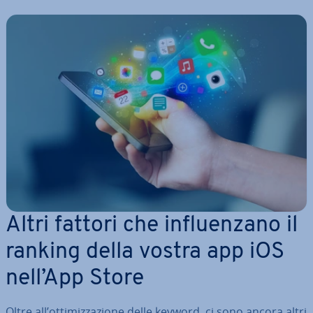
Altri fattori che in­fluen­za­no il
ranking della vostra app iOS
nell’App Store
Oltre all’ot­ti­miz­za­zio­ne delle keyword, ci sono ancora altri