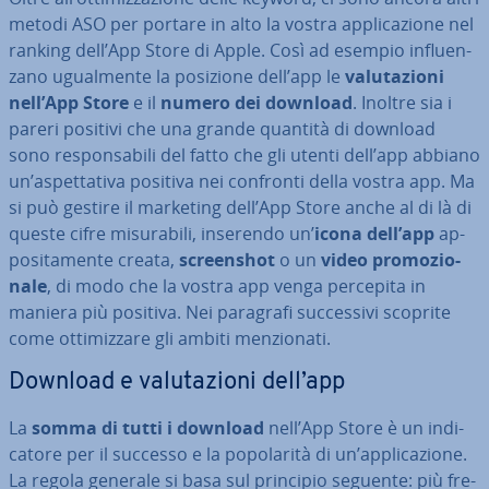
metodi ASO per portare in alto la vostra ap­pli­ca­zio­ne nel
ranking dell’App Store di Apple. Così ad esempio in­fluen­
za­no ugual­men­te la posizione dell’app le
va­lu­ta­zio­ni
nell’App Store
e il
numero dei download
. Inoltre sia i
pareri positivi che una grande quantità di download
sono re­spon­sa­bi­li del fatto che gli utenti dell’app abbiano
un’aspet­ta­ti­va positiva nei confronti della vostra app. Ma
si può gestire il marketing dell’App Store anche al di là di
queste cifre mi­su­ra­bi­li, inserendo un’
icona dell’app
ap­
po­si­ta­men­te creata,
screen­shot
o un
video pro­mo­zio­
na­le
, di modo che la vostra app venga percepita in
maniera più positiva. Nei paragrafi suc­ces­si­vi scoprite
come ot­ti­miz­za­re gli ambiti men­zio­na­ti.
Download e va­lu­ta­zio­ni dell’app
La
somma di tutti i download
nell’App Store è un in­di­
ca­to­re per il successo e la po­po­la­ri­tà di un’ap­pli­ca­zio­ne.
La regola generale si basa sul principio seguente: più fre­