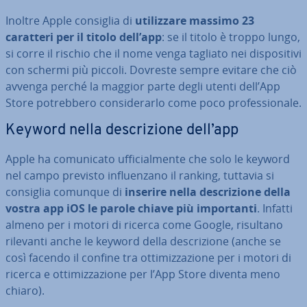
Inoltre Apple consiglia di
uti­liz­za­re massimo 23
caratteri per il titolo dell’app
: se il titolo è troppo lungo,
si corre il rischio che il nome venga tagliato nei di­spo­si­ti­vi
con schermi più piccoli. Dovreste sempre evitare che ciò
avvenga perché la maggior parte degli utenti dell’App
Store po­treb­be­ro con­si­de­rar­lo come poco pro­fes­sio­na­le.
Keyword nella de­scri­zio­ne dell’app
Apple ha co­mu­ni­ca­to uf­fi­cial­men­te che solo le keyword
nel campo previsto in­fluen­za­no il ranking, tuttavia si
consiglia comunque di
inserire nella de­scri­zio­ne della
vostra app iOS le parole chiave più im­por­tan­ti
. Infatti
almeno per i motori di ricerca come Google, risultano
rilevanti anche le keyword della de­scri­zio­ne (anche se
così facendo il confine tra ot­ti­miz­za­zio­ne per i motori di
ricerca e ot­ti­miz­za­zio­ne per l’App Store diventa meno
chiaro).