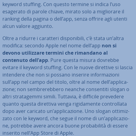
keyword stuffing. Con questo termine si indica l’uso
esagerato di parole chiave, mirato solo a mi­glio­ra­re il
ranking della pagina o dell’app, senza offrire agli utenti
alcun valore aggiunto.
Oltre a ridurre i caratteri di­spo­ni­bi­li, c‘è stata un’altra
modifica: secondo Apple nel nome dell’app
non si
devono uti­liz­za­re termini che rimandano al
contenuto dell’app
. Pure questa misura dovrebbe
evitare il keyword stuffing. Con le nuove direttive si lascia
intendere che non si possano inserire in­for­ma­zio­ni
sull’app nel campo del titolo, oltre al nome dell’ap­pli­ca­
zio­ne; non sem­bre­reb­be­ro neanche con­sen­ti­ti slogan o
altri stra­ta­gem­mi simili. Tuttavia, è difficile prevedere
quanto questa direttiva venga ri­gi­da­men­te con­trol­la­ta
dopo aver caricato un’ap­pli­ca­zio­ne. Uno slogan ot­ti­miz­
za­to con le keyword, che segue il nome di un’ap­pli­ca­zio­
ne, potrebbe avere ancora buone pro­ba­bi­li­tà di essere
inserito nell’App Store di Apple.