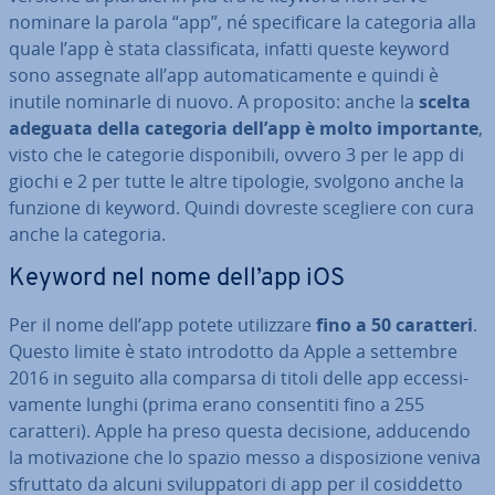
nominare la parola “app”, né spe­ci­fi­ca­re la categoria alla
quale l’app è stata clas­si­fi­ca­ta, infatti queste keyword
sono assegnate all’app au­to­ma­ti­ca­men­te e quindi è
inutile nominarle di nuovo. A proposito: anche la
scelta
adeguata della categoria dell’app è molto im­por­tan­te
,
visto che le categorie di­spo­ni­bi­li, ovvero 3 per le app di
giochi e 2 per tutte le altre tipologie, svolgono anche la
funzione di keyword. Quindi dovreste scegliere con cura
anche la categoria.
Keyword nel nome dell’app iOS
Per il nome dell’app potete uti­liz­za­re
fino a 50 caratteri
.
Questo limite è stato in­tro­dot­to da Apple a settembre
2016 in seguito alla comparsa di titoli delle app ec­ces­si­
va­men­te lunghi (prima erano con­sen­ti­ti fino a 255
caratteri). Apple ha preso questa decisione, adducendo
la mo­ti­va­zio­ne che lo spazio messo a di­spo­si­zio­ne veniva
sfruttato da alcuni svi­lup­pa­to­ri di app per il co­sid­det­to