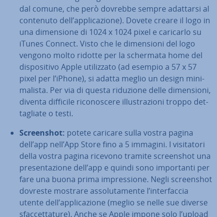
dal comune, che però dovrebbe sempre adattarsi al
contenuto dell’ap­pli­ca­zio­ne). Dovete creare il logo in
una di­men­sio­ne di 1024 x 1024 pixel e caricarlo su
iTunes Connect. Visto che le di­men­sio­ni del logo
vengono molto ridotte per la schermata home del
di­spo­si­ti­vo Apple uti­liz­za­to (ad esempio a 57 x 57
pixel per l’iPhone), si adatta meglio un design mi­ni­
ma­li­sta. Per via di questa riduzione delle di­men­sio­ni,
diventa difficile ri­co­no­sce­re il­lu­stra­zio­ni troppo det­
ta­glia­te o testi.
Screen­shot:
potete caricare sulla vostra pagina
dell’app nell’App Store fino a 5 immagini. I vi­si­ta­to­ri
della vostra pagina ricevono tramite screen­shot una
pre­sen­ta­zio­ne dell’app e quindi sono im­por­tan­ti per
fare una buona prima im­pres­sio­ne. Negli screen­shot
dovreste mostrare as­so­lu­ta­men­te l’in­ter­fac­cia
utente dell’ap­pli­ca­zio­ne (meglio se nelle sue diverse
sfac­cet­ta­tu­re). Anche se Apple impone solo l’upload