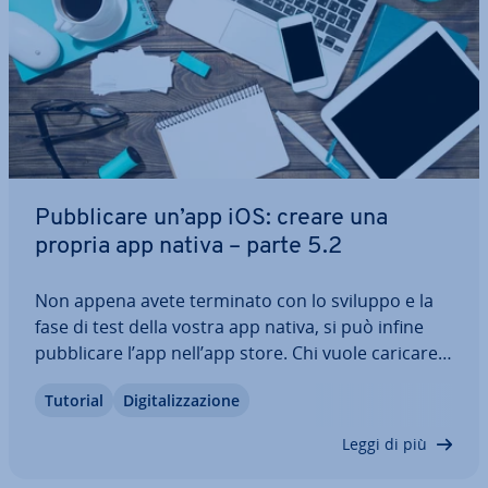
Pub­bli­ca­re un’app iOS: creare una
propria app nativa – parte 5.2
Non appena avete terminato con lo sviluppo e la
fase di test della vostra app nativa, si può infine
pub­bli­ca­re l’app nell’app store. Chi vuole caricare
un’app iOS e pro­muo­ver­la quindi nell’App Store di
Tutorial
Di­gi­ta­liz­za­zio­ne
Apple, deve re­gi­strar­si sulla piat­ta­for­ma Apple
Developer, inserirvi i dati…
Leggi di più