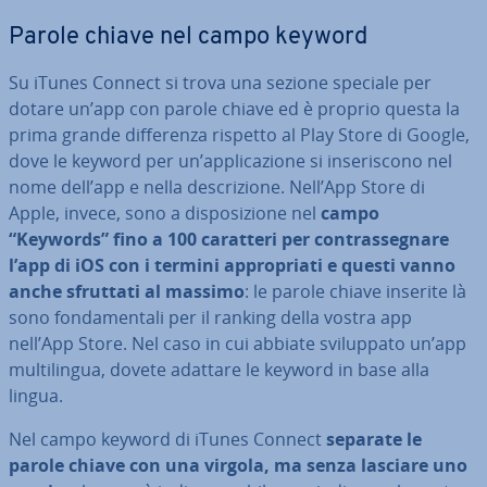
Parole chiave nel campo keyword
Su iTunes Connect si trova una sezione speciale per
dotare un’app con parole chiave ed è proprio questa la
prima grande dif­fe­ren­za rispetto al Play Store di Google,
dove le keyword per un’ap­pli­ca­zio­ne si in­se­ri­sco­no nel
nome dell’app e nella de­scri­zio­ne. Nell’App Store di
Apple, invece, sono a di­spo­si­zio­ne nel
campo
“Keywords” fino a 100 caratteri per con­tras­se­gna­re
l’app di iOS con i termini ap­pro­pria­ti e questi vanno
anche sfruttati al massimo
: le parole chiave inserite là
sono fon­da­men­ta­li per il ranking della vostra app
nell’App Store. Nel caso in cui abbiate svi­lup­pa­to un’app
mul­ti­lin­gua, dovete adattare le keyword in base alla
lingua.
Nel campo keyword di iTunes Connect
separate le
parole chiave con una virgola, ma senza lasciare uno