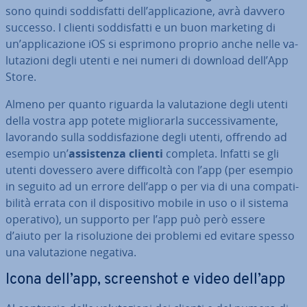
sono quindi sod­di­sfat­ti dell’ap­pli­ca­zio­ne, avrà davvero
successo. I clienti sod­di­sfat­ti e un buon marketing di
un’ap­pli­ca­zio­ne iOS si esprimono proprio anche nelle va­
lu­ta­zio­ni degli utenti e nei numeri di download dell’App
Store.
Almeno per quanto riguarda la va­lu­ta­zio­ne degli utenti
della vostra app potete mi­glio­rar­la suc­ces­si­va­men­te,
lavorando sulla sod­di­sfa­zio­ne degli utenti, offrendo ad
esempio un’
as­si­sten­za clienti
completa. Infatti se gli
utenti dovessero avere dif­fi­col­tà con l’app (per esempio
in seguito ad un errore dell’app o per via di una com­pa­ti­
bi­li­tà errata con il di­spo­si­ti­vo mobile in uso o il sistema
operativo), un supporto per l’app può però essere
d’aiuto per la ri­so­lu­zio­ne dei problemi ed evitare spesso
una va­lu­ta­zio­ne negativa.
Icona dell’app, screen­shot e video dell’app