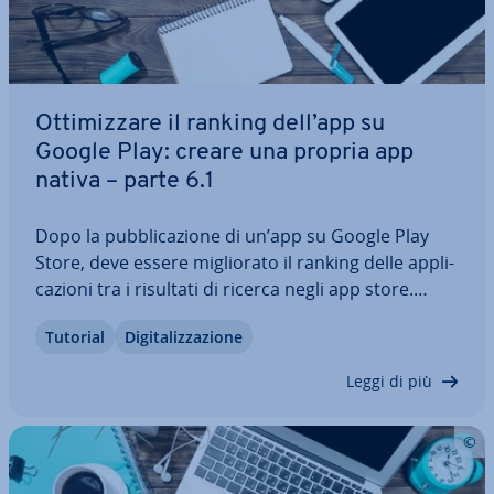
Ot­ti­miz­za­re il ranking dell’app su
Google Play: creare una propria app
nativa – parte 6.1
Dopo la pub­bli­ca­zio­ne di un’app su Google Play
Store, deve essere mi­glio­ra­to il ranking delle ap­pli­
ca­zio­ni tra i risultati di ricerca negli app store.
Infatti le ap­pli­ca­zio­ni che si trovano tra le prime
Tutorial
Di­gi­ta­liz­za­zio­ne
posizioni dei risultati di ricerca, ricevono ov­via­
men­te più at­ten­zio­ne e sono…
Leggi di più