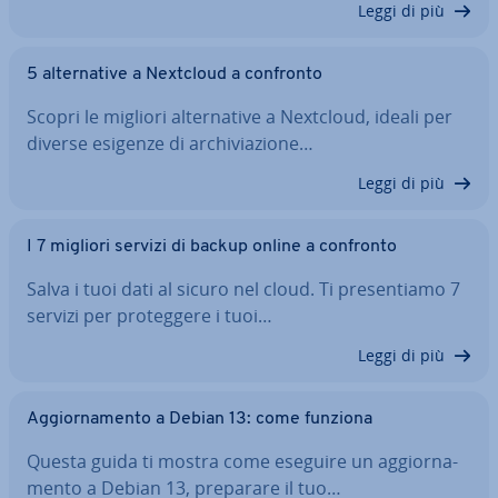
Leggi di più
5 al­ter­na­ti­ve a Nextcloud a confronto
Scopri le migliori al­ter­na­ti­ve a Nextcloud, ideali per
diverse esigenze di ar­chi­via­zio­ne…
Leggi di più
I 7 migliori servizi di backup online a confronto
Salva i tuoi dati al sicuro nel cloud. Ti pre­sen­tia­mo 7
servizi per pro­teg­ge­re i tuoi…
Leggi di più
Ag­gior­na­men­to a Debian 13: come funziona
Questa guida ti mostra come eseguire un ag­gior­na­
men­to a Debian 13, preparare il tuo…