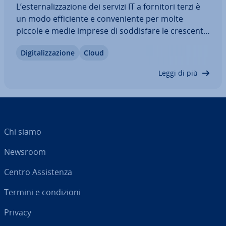
L’ester­na­liz­za­zio­ne dei servizi IT a fornitori terzi è
un modo ef­fi­cien­te e con­ve­nien­te per molte
piccole e medie imprese di sod­di­sfa­re le crescenti
richieste digitali. I fornitori di servizi gestiti, anche
Di­gi­ta­liz­za­zio­ne
Cloud
co­no­sciu­ti come Managed Service Provider (MSP),
sono in grado di offrire…
Leggi di più
Chi siamo
Newsroom
Centro As­si­sten­za
Termini e con­di­zio­ni
Privacy