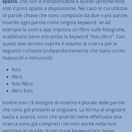
spazio
, che non è in­di­spen­sa­bi­le e quindi spre­che­re­ste
solo il poco spazio a di­spo­si­zio­ne. Nel caso in cui uti­liz­zia­
te parole chiave che sono composte da due o più parole,
inserite ogni parola come singola keyword: se ad
esempio la vostra app imposta un filtro sulle fo­to­gra­fie,
si adattano bene entrambe le keyword “foto,filtro”. Con
questi due termini coprite il volume di ricerca per le
seguenti richieste (in­di­pen­den­te­men­te che siano scritti
maiuscoli o minuscoli):
foto
filtro
foto filtro
filtro foto
Inoltre non c’è bisogno di inserire il plurale delle parole
che sono già presenti al singolare. La forma al singolare
basta e avanza, visto che quando viene ef­fet­tua­ta una
ricerca sono già compresi i termini anche nella loro
versione al plurale. In più tra le keyword non serve