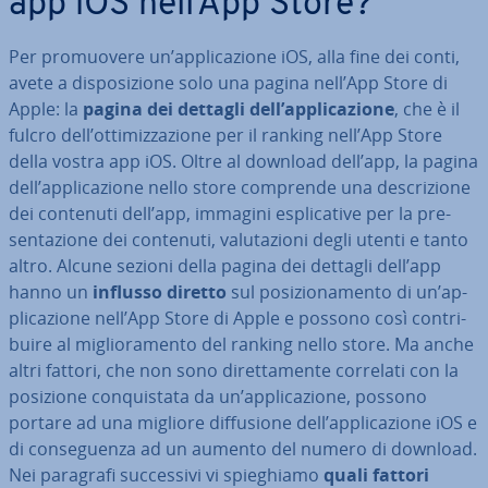
app iOS nell’App Store?
Per pro­muo­ve­re un’ap­pli­ca­zio­ne iOS, alla fine dei conti,
avete a di­spo­si­zio­ne solo una pagina nell’App Store di
Apple: la
pagina dei dettagli dell’ap­pli­ca­zio­ne
, che è il
fulcro dell’ot­ti­miz­za­zio­ne per il ranking nell’App Store
della vostra app iOS. Oltre al download dell’app, la pagina
dell’ap­pli­ca­zio­ne nello store comprende una de­scri­zio­ne
dei contenuti dell’app, immagini espli­ca­ti­ve per la pre­
sen­ta­zio­ne dei contenuti, va­lu­ta­zio­ni degli utenti e tanto
altro. Alcune sezioni della pagina dei dettagli dell’app
hanno un
influsso diretto
sul po­si­zio­na­men­to di un’ap­
pli­ca­zio­ne nell’App Store di Apple e possono così con­tri­
bui­re al mi­glio­ra­men­to del ranking nello store. Ma anche
altri fattori, che non sono di­ret­ta­men­te correlati con la
posizione con­qui­sta­ta da un’ap­pli­ca­zio­ne, possono
portare ad una migliore dif­fu­sio­ne dell’ap­pli­ca­zio­ne iOS e
di con­se­guen­za ad un aumento del numero di download.
Nei paragrafi suc­ces­si­vi vi spie­ghia­mo
quali fattori