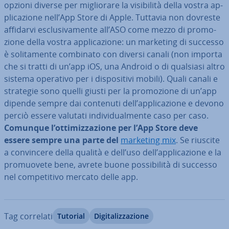
opzioni diverse per mi­glio­ra­re la vi­si­bi­li­tà della vostra ap­
pli­ca­zio­ne nell’App Store di Apple. Tuttavia non dovreste
affidarvi esclu­si­va­men­te all’ASO come mezzo di pro­mo­
zio­ne della vostra ap­pli­ca­zio­ne: un marketing di successo
è so­li­ta­men­te combinato con diversi canali (non importa
che si tratti di un’app iOS, una Android o di qualsiasi altro
sistema operativo per i di­spo­si­ti­vi mobili). Quali canali e
strategie sono quelli giusti per la pro­mo­zio­ne di un’app
dipende sempre dai contenuti dell’ap­pli­ca­zio­ne e devono
perciò essere valutati in­di­vi­dual­men­te caso per caso.
Comunque l’ot­ti­miz­za­zio­ne per l’App Store deve
essere sempre una parte del
marketing mix
. Se riuscite
a con­vin­ce­re della qualità e dell’uso dell’ap­pli­ca­zio­ne e la
pro­muo­ve­te bene, avrete buone pos­si­bi­li­tà di successo
nel com­pe­ti­ti­vo mercato delle app.
Tag correlati
Tutorial
Di­gi­ta­liz­za­zio­ne