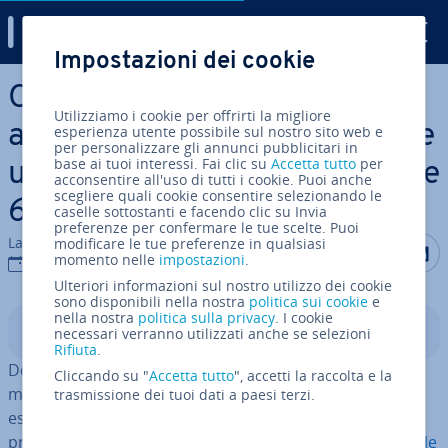
Digital Guide
Impostazioni dei cookie
Vai al contenuto prin­ci­pa­le
Ot­ti­miz­za­re il ranking delle
Utilizziamo i cookie per offrirti la migliore
app iOS nell’App Store: creare
esperienza utente possibile sul nostro sito web e
per personalizzare gli annunci pubblicitari in
base ai tuoi interessi. Fai clic su
Accetta tutto
per
una propria app nativa – parte
acconsentire all'uso di tutti i cookie. Puoi anche
scegliere quali cookie consentire selezionando le
6.2
caselle sottostanti e facendo clic su Invia
preferenze per confermare le tue scelte. Puoi
La redazione di IONOS
modificare le tue preferenze in qualsiasi
Condividi 
Condiv
C
momento nelle
impostazioni
.
20 lug 2021
Ulteriori informazioni sul nostro utilizzo dei cookie
sono disponibili nella nostra
politica sui cookie
e
nella nostra
politica sulla privacy
. I cookie
Indice
necessari verranno utilizzati anche se selezioni
Rifiuta
.
Dopo che avete creato un’app iOS, dovete iniziare con il
Cliccando su "
Accetta tutto
", accetti la raccolta e la
marketing per l’App Store, in modo che l’app possa
trasmissione dei tuoi dati a paesi terzi.
essere trovata, ac­qui­sta­ta e scaricata dagli utenti. Nel
pre­ce­den­te
articolo 6.1 (ot­ti­miz­za­re il ranking per Google