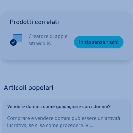
Vai al menu prin­ci­pa­le
Prodotti correlati
Creatore di app e
Inizia senza rischi
siti web IA
Articoli popolari
Vendere domini: come gua­da­gna­re con i domini?
Comprare e vendere domini può essere un'at­ti­vi­tà
lucrativa, se si sa come procedere. Vi…