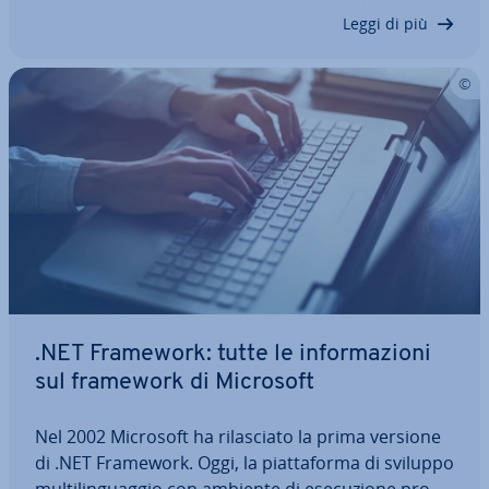
bli­ca­zio­ne di un’app nell’app store…
Leggi di più
.NET Framework: tutte le in­for­ma­zio­ni
sul framework di Microsoft
Nel 2002 Microsoft ha ri­la­scia­to la prima versione
di .NET Framework. Oggi, la piat­ta­for­ma di sviluppo
mul­ti­lin­guag­gio con ambiente di ese­cu­zio­ne pro­