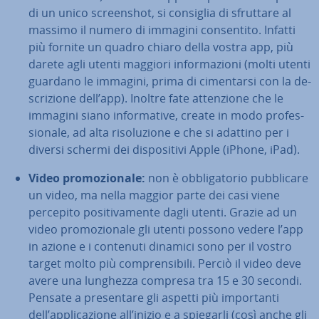
di un unico screen­shot, si consiglia di sfruttare al
massimo il numero di immagini con­sen­ti­to. Infatti
più fornite un quadro chiaro della vostra app, più
darete agli utenti maggiori in­for­ma­zio­ni (molti utenti
guardano le immagini, prima di ci­men­tar­si con la de­
scri­zio­ne dell’app). Inoltre fate at­ten­zio­ne che le
immagini siano in­for­ma­ti­ve, create in modo pro­fes­
sio­na­le, ad alta ri­so­lu­zio­ne e che si adattino per i
diversi schermi dei di­spo­si­ti­vi Apple (iPhone, iPad).
Video pro­mo­zio­na­le:
non è ob­bli­ga­to­rio pub­bli­ca­re
un video, ma nella maggior parte dei casi viene
percepito po­si­ti­va­men­te dagli utenti. Grazie ad un
video pro­mo­zio­na­le gli utenti possono vedere l’app
in azione e i contenuti dinamici sono per il vostro
target molto più com­pren­si­bi­li. Perciò il video deve
avere una lunghezza compresa tra 15 e 30 secondi.
Pensate a pre­sen­ta­re gli aspetti più im­por­tan­ti
dell’ap­pli­ca­zio­ne all’inizio e a spiegarli (così anche gli