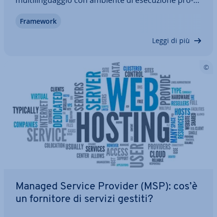
prie­ta­rio, si è affermata come parte in­te­gran­te di
Framework
Windows. In cosa con­si­sto­no il framework e le
versioni come .NET Framework 3.5 o…
Leggi di più
Managed Service Provider (MSP): cos’è
un fornitore di servizi gestiti?