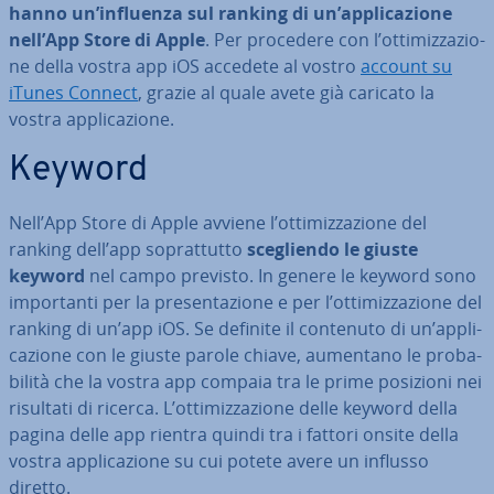
hanno un’influenza sul ranking di un’ap­pli­ca­zio­ne
nell’App Store di Apple
. Per procedere con l’ot­ti­miz­za­zio­
ne della vostra app iOS accedete al vostro
account su
iTunes Connect
, grazie al quale avete già caricato la
vostra ap­pli­ca­zio­ne.
Keyword
Nell’App Store di Apple avviene l’ot­ti­miz­za­zio­ne del
ranking dell’app so­prat­tut­to
sce­glien­do le giuste
keyword
nel campo previsto. In genere le keyword sono
im­por­tan­ti per la pre­sen­ta­zio­ne e per l’ot­ti­miz­za­zio­ne del
ranking di un’app iOS. Se definite il contenuto di un’ap­pli­
ca­zio­ne con le giuste parole chiave, aumentano le pro­ba­
bi­li­tà che la vostra app compaia tra le prime posizioni nei
risultati di ricerca. L’ot­ti­miz­za­zio­ne delle keyword della
pagina delle app rientra quindi tra i fattori onsite della
vostra ap­pli­ca­zio­ne su cui potete avere un influsso
diretto.