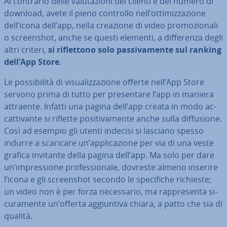
Al contrario delle va­lu­ta­zio­ni dei clienti e del numero di
download, avete il pieno controllo nell’ot­ti­miz­za­zio­ne
dell’icona dell’app, nella creazione di video pro­mo­zio­na­li
o screen­shot, anche se questi elementi, a dif­fe­ren­za degli
altri criteri,
si ri­flet­to­no solo pas­si­va­men­te sul ranking
dell’App Store
.
Le pos­si­bi­li­tà di vi­sua­liz­za­zio­ne offerte nell’App Store
servono prima di tutto per pre­sen­ta­re l’app in maniera
attraente. Infatti una pagina dell’app creata in modo ac­
cat­ti­van­te si riflette po­si­ti­va­men­te anche sulla dif­fu­sio­ne.
Così ad esempio gli utenti indecisi si lasciano spesso
indurre a scaricare un’ap­pli­ca­zio­ne per via di una veste
grafica invitante della pagina dell’app. Ma solo per dare
un’im­pres­sio­ne pro­fes­sio­na­le, dovreste almeno inserire
l’icona e gli screen­shot secondo le spe­ci­fi­che richieste;
un video non è per forza ne­ces­sa­rio, ma rap­pre­sen­ta si­
cu­ra­men­te un’offerta ag­giun­ti­va chiara, a patto che sia di
qualità.