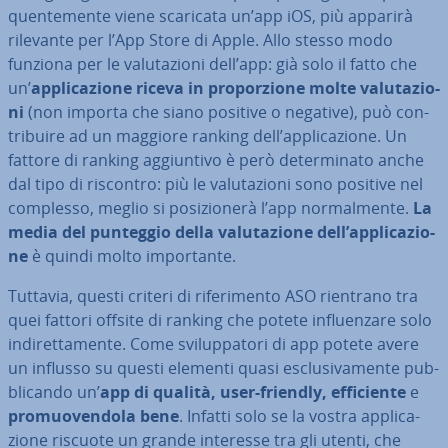
quen­te­men­te viene scaricata un’app iOS, più apparirà
rilevante per l’App Store di Apple. Allo stesso modo
funziona per le va­lu­ta­zio­ni dell’app: già solo il fatto che
un’
ap­pli­ca­zio­ne riceva in pro­por­zio­ne molte va­lu­ta­zio­
ni
(non importa che siano positive o negative), può con­
tri­bui­re ad un maggiore ranking dell’ap­pli­ca­zio­ne. Un
fattore di ranking ag­giun­ti­vo è però de­ter­mi­na­to anche
dal tipo di riscontro: più le va­lu­ta­zio­ni sono positive nel
complesso, meglio si po­si­zio­ne­rà l’app nor­mal­men­te.
La
media del punteggio della va­lu­ta­zio­ne dell’ap­pli­ca­zio­
ne
è quindi molto im­por­tan­te.
Tuttavia, questi criteri di ri­fe­ri­men­to ASO rientrano tra
quei fattori offsite di ranking che potete in­fluen­za­re solo
in­di­ret­ta­men­te. Come svi­lup­pa­to­ri di app potete avere
un influsso su questi elementi quasi esclu­si­va­men­te pub­
bli­can­do un’
app di qualità, user-friendly, ef­fi­cien­te
e
pro­muo­ven­do­la bene
. Infatti solo se la vostra ap­pli­ca­
zio­ne riscuote un grande interesse tra gli utenti, che