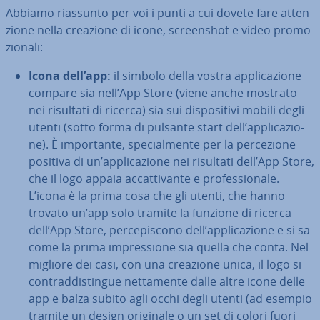
Abbiamo riassunto per voi i punti a cui dovete fare at­ten­
zio­ne nella creazione di icone, screen­shot e video pro­mo­
zio­na­li:
Icona dell’app:
il simbolo della vostra ap­pli­ca­zio­ne
compare sia nell’App Store (viene anche mostrato
nei risultati di ricerca) sia sui di­spo­si­ti­vi mobili degli
utenti (sotto forma di pulsante start dell’ap­pli­ca­zio­
ne). È im­por­tan­te, spe­cial­men­te per la per­ce­zio­ne
positiva di un’ap­pli­ca­zio­ne nei risultati dell’App Store,
che il logo appaia ac­cat­ti­van­te e pro­fes­sio­na­le.
L’icona è la prima cosa che gli utenti, che hanno
trovato un’app solo tramite la funzione di ricerca
dell’App Store, per­ce­pi­sco­no dell’ap­pli­ca­zio­ne e si sa
come la prima im­pres­sio­ne sia quella che conta. Nel
migliore dei casi, con una creazione unica, il logo si
con­trad­di­stin­gue net­ta­men­te dalle altre icone delle
app e balza subito agli occhi degli utenti (ad esempio
tramite un design originale o un set di colori fuori