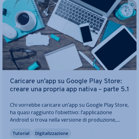
Caricare un’app su Google Play Store:
creare una propria app nativa – parte 5.1
Chi vorrebbe caricare un’app su Google Play Store,
ha quasi raggiunto l’obiettivo: l’ap­pli­ca­zio­ne
Android si trova nella versione di pro­du­zio­ne,
pronta per essere pub­bli­ca­ta e usata su molti di­
Tutorial
Di­gi­ta­liz­za­zio­ne
spo­si­ti­vi mobili. Tuttavia, la procedura per la pub­