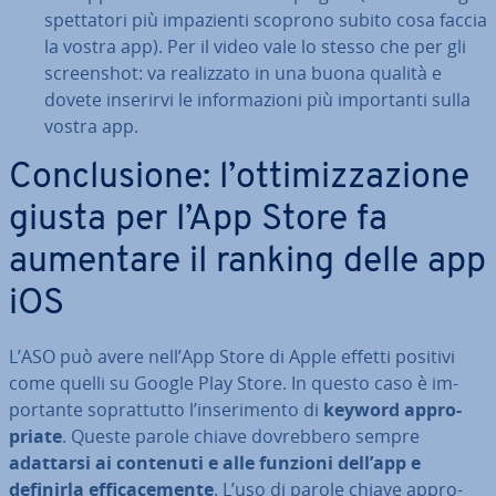
spet­ta­to­ri più im­pa­zien­ti scoprono subito cosa faccia
la vostra app). Per il video vale lo stesso che per gli
screen­shot: va rea­liz­za­to in una buona qualità e
dovete inserirvi le in­for­ma­zio­ni più im­por­tan­ti sulla
vostra app.
Con­clu­sio­ne: l’ot­ti­miz­za­zio­ne
giusta per l’App Store fa
aumentare il ranking delle app
iOS
L’ASO può avere nell’App Store di Apple effetti positivi
come quelli su Google Play Store. In questo caso è im­
por­tan­te so­prat­tut­to l’in­se­ri­men­to di
keyword ap­pro­
pria­te
. Queste parole chiave do­vreb­be­ro sempre
adattarsi ai contenuti e alle funzioni dell’app e
definirla ef­fi­ca­ce­men­te
. L’uso di parole chiave ap­pro­