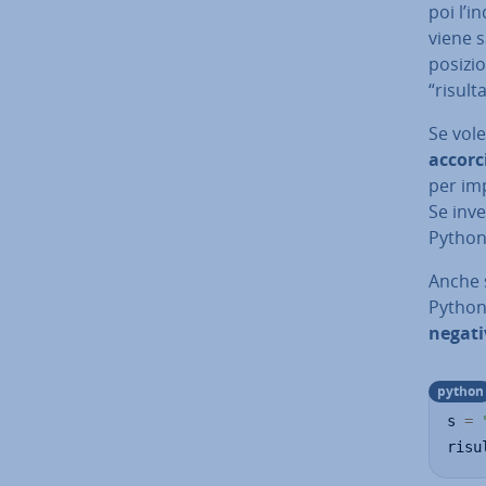
poi l’i
viene sa
posizio
“risult
Se vole
ac­cor­c
per im­p
Se inve
Python 
Anche s
Python 
negati
python
s 
=
risu