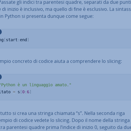
 Passate gli indici tra parentesi quadre, separati da due punti
e di inizio è inclusivo, ma quello di fine è esclusivo. La sintass
g in Python si presenta dunque come segue:
ng
[
start
:
end
]
pio concreto di codice aiuta a com­pren­de­re lo slicing:
"Python è un linguaggio amato."
ltato 
=
 s
[
0
:
6
]
zi­tut­to si crea una stringa chiamata “s”. Nella seconda riga
empio di codice vedete lo slicing. Dopo il nome della stringa 
tra parentesi quadre prima l’indice di inizio 0, seguito da du