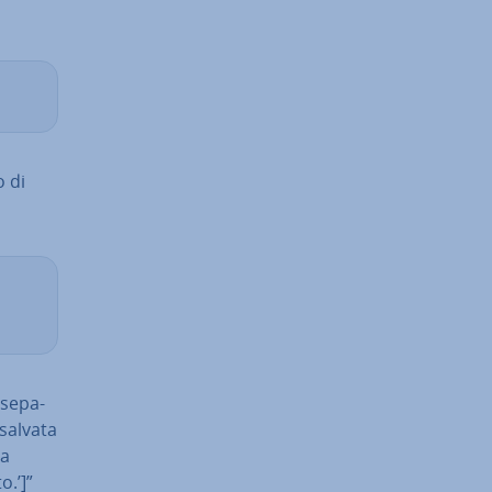
o di
se­pa­
 salvata
ia
o.’]”