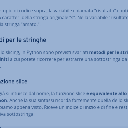
empio di codice sopra, la variabile chiamata “risultato” conti
6 caratteri della stringa originale “s”. Nella variabile “risultato
la stringa “amato.”.
i per le stringhe
llo slicing, in Python sono previsti svariati
metodi per le str
­ni­ti
a cui potete ricorrere per estrarre una sot­to­strin­ga d
.
zione slice
à si intuisce dal nome, la funzione slice
è equi­va­len­te allo
hon
. Anche la sua sintassi ricorda for­te­men­te quella dello sl
iamo appena visto. Riceve un indice di inizio e di fine e re­sti­
iva sot­to­strin­ga: