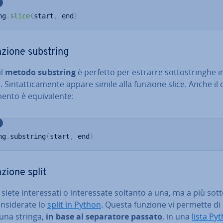
ng
.
slice
(
start
,
 end
)
nzione substring
il
metodo substring
è perfetto per estrarre sot­to­strin­ghe i
 Sin­tat­ti­ca­men­te appare simile alla funzione slice. Anche il
en­to è equi­va­len­te:
ng
.
substring
(
start
,
 end
)
zione split
iete in­te­res­sa­ti o in­te­res­sa­te soltanto a una, ma a più sot­t
­si­de­ra­te lo
split in Python
. Questa funzione vi permette di 
e una stringa,
in base al se­pa­ra­to­re passato
, in una
lista Py