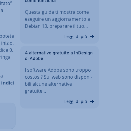
come funziona
ltato”
la
Questa guida ti mostra come
eseguire un ag­gior­na­men­to a
Debian 13, preparare il tuo…
 potete
Leggi di più
 inizio,
ndice 0.
4 al­ter­na­ti­ve gratuite a InDesign
rin­ga
di Adobe
I software Adobe sono troppo
ga
costosi? Sul web sono di­spo­ni­
n
indici
bi­li alcune al­ter­na­ti­ve
gratuite…
Leggi di più