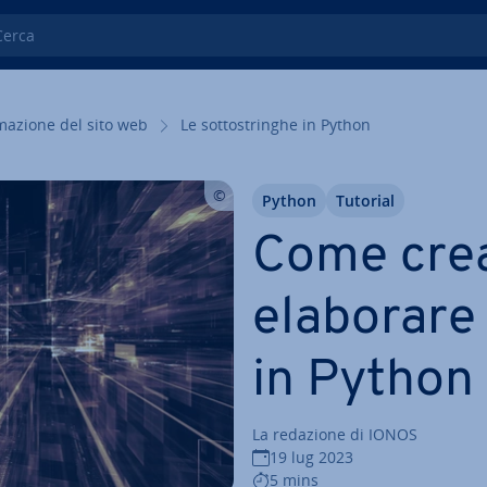
ca
ma­zio­ne del sito web
Le sot­to­strin­ghe in Python
Python
Tutorial
Come cre
elaborare s
in Python
La redazione di IONOS
19 lug 2023
5 mins