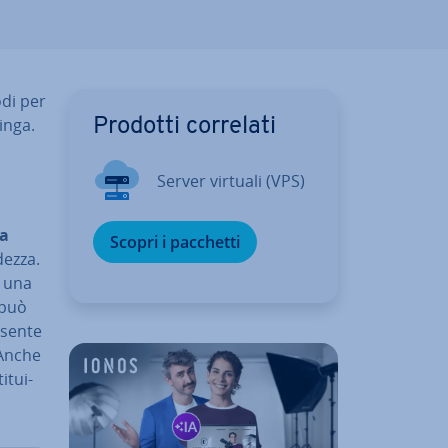
odi per
ringa.
Prodotti correlati
Server virtuali (VPS)
na
Scopri i pacchetti
dezza.
e una
 può
esente
 Anche
i­tui­