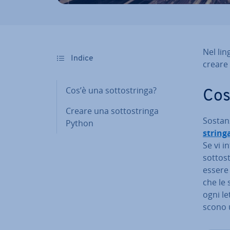
Nel lin
Indice
creare s
Cos’è una sot­to­strin­ga?
Cos’
Creare una sot­to­strin­ga
So­stan
Python
string
Se vi i
sot­to­
essere 
che le 
ogni let
sco­no 