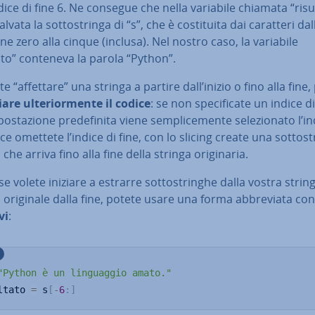
ndice di fine 6. Ne consegue che nella variabile chiamata “risu
lvata la sot­to­strin­ga di “s”, che è co­sti­tui­ta dai caratteri dal
ne zero alla cinque (inclusa). Nel nostro caso, la variabile
ato” conteneva la parola “Python”.
te “affettare” una stringa a partire dall’inizio o fino alla fine,
ia­re ul­te­rior­men­te il codice
: se non spe­ci­fi­ca­te un indice di
o­sta­zio­ne pre­de­fi­ni­ta viene sem­pli­ce­men­te se­le­zio­na­to l’i
ce omettete l’indice di fine, con lo slicing create una sot­to­st
che arriva fino alla fine della stringa ori­gi­na­ria.
e volete iniziare a estrarre sot­to­strin­ghe dalla vostra strin
originale dalla fine, potete usare una forma ab­bre­via­ta co
vi
:
"Python è un linguaggio amato."
ltato 
=
 s
[
-
6
:
]