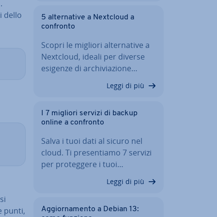
.
i dello
5 al­ter­na­ti­ve a Nextcloud a
confronto
Scopri le migliori al­ter­na­ti­ve a
Nextcloud, ideali per diverse
esigenze di ar­chi­via­zio­ne…
Leggi di più
I 7 migliori servizi di backup
online a confronto
Salva i tuoi dati al sicuro nel
cloud. Ti pre­sen­tia­mo 7 servizi
per pro­teg­ge­re i tuoi…
Leggi di più
si
e punti,
Ag­gior­na­men­to a Debian 13: