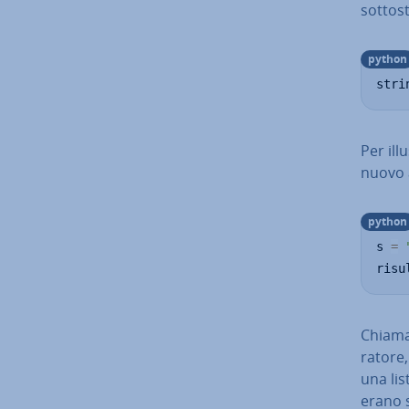
sot­to­s
python
stri
Per il­l
nuovo 
python
s 
=
risu
Chiaman
ra­to­r
una list
erano s