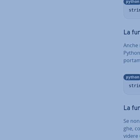
python
stri
La fu
Anche 
Python.
por­ta­m
python
stri
La fun
Se non s
ghe, con
vi­de­r