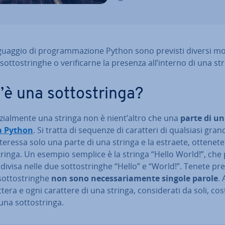
­guag­gio di pro­gram­ma­zio­ne Python sono previsti diversi m
ot­to­strin­ghe o ve­ri­fi­car­ne la presenza all’interno di una st
è una sot­to­strin­ga?
­zial­men­te una stringa non è nient’altro che una
parte di u
a Python
. Si tratta di sequenze di caratteri di qualsiasi gran
nteressa solo una parte di una stringa e la estraete, ottenet
strin­ga. Un esempio semplice è la stringa “Hello World!”, che
divisa nelle due sot­to­strin­ghe “Hello” e “World!”. Tenete pr
sot­to­strin­ghe
non sono ne­ces­sa­ria­men­te singole parole
.
tera e ogni carattere di una stringa, con­si­de­ra­ti da soli, co­st
una sot­to­strin­ga.