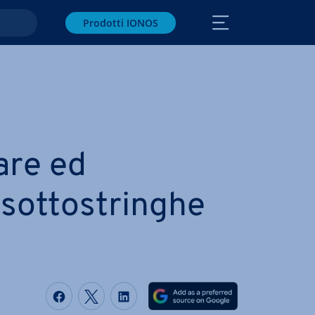
Prodotti IONOS
are ed
ot­to­strin­ghe
Condividi via Facebook
Condividi via Twitter
Condividi via LinkedIN