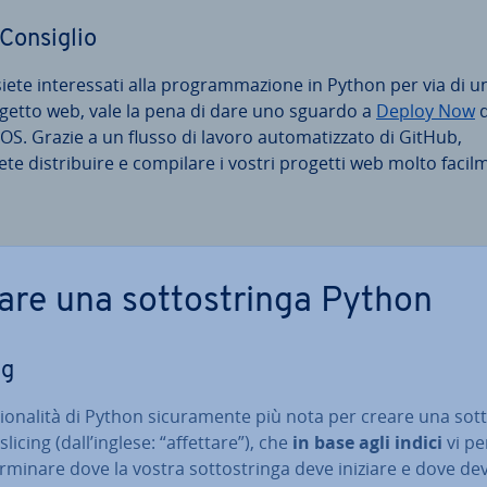
Consiglio
iete in­te­res­sa­ti alla pro­gram­ma­zio­ne in Python per via di u
getto web, vale la pena di dare uno sguardo a
Deploy Now
d
S. Grazie a un flusso di lavoro au­to­ma­tiz­za­to di GitHub,
te di­stri­bui­re e compilare i vostri progetti web molto fa­cil­
are una sot­to­strin­ga Python
ng
zio­na­li­tà di Python si­cu­ra­men­te più nota per creare una sot­t
 slicing (dall’inglese: “affettare”), che
in base agli indici
vi p
er­mi­na­re dove la vostra sot­to­strin­ga deve iniziare e dove de