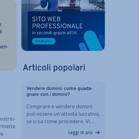
n
i
men­
Articoli popolari
Vendere domini: come gua­da­
gna­re con i domini?
Comprare e vendere domini
può essere un'at­ti­vi­tà lucrativa,
o­strin­
se si sa come procedere. Vi…
ermette
Leggi di più
ve