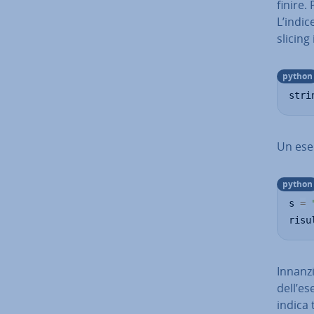
finire.
L’indic
slicin
python
stri
Un esem
python
s 
=
risu
In­nan­
dell’es
indica 