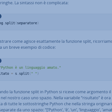
trin­ghe. La sintassi non è com­pli­ca­ta:
ng
.
split
(
separatore
)
u­stra­re come agisce esat­ta­men­te la funzione split, ri­cor­ria­m
a un breve esempio di codice:
"Python è un linguaggio amato."
ltato 
=
 s
.
split
(
" "
)
do la funzione split in Python si riceve come argomento il 
e, nel nostro caso uno spazio. Nella variabile “risultato” è ora
a di tutte le sot­to­strin­ghe Python che nella stringa ori­gi­na­r
eparate da uno spazio: “[‘Python’, ‘è’, ‘un’, ‘lin­guag­gio’, ‘amat