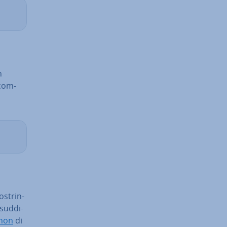
n
 com­
o­strin­
sud­di­
thon
di