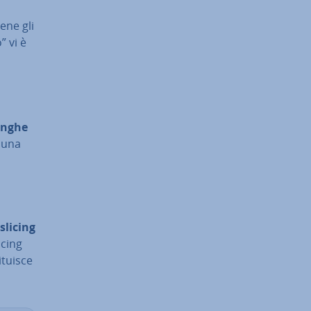
ene gli
” vi è
inghe
a una
 slicing
icing
tui­sce