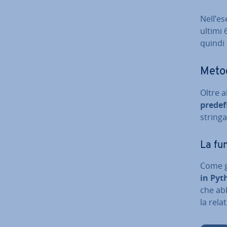
Nell’es
ultimi 
quindi 
Metod
Oltre a
pre­de­fi
stringa
La fun
Come gi
in Pyt
che abb
la relat