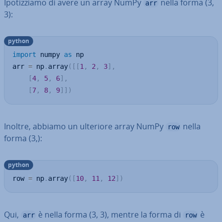
Ipo­tiz­zia­mo di avere un array NumPy
nella forma (3,
arr
3):
python
import
 numpy 
as
 np

arr 
=
 np
.
array
(
[
[
1
,
2
,
3
]
,
[
4
,
5
,
6
]
,
[
7
,
8
,
9
]
]
)
Inoltre, abbiamo un ulteriore array NumPy
nella
row
forma (3,):
python
row 
=
 np
.
array
(
[
10
,
11
,
12
]
)
Qui,
è nella forma (3, 3), mentre la forma di
è
arr
row