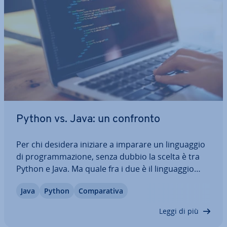
Python vs. Java: un confronto
Per chi desidera iniziare a imparare un lin­guag­gio
di pro­gram­ma­zio­ne, senza dubbio la scelta è tra
Python e Java. Ma quale fra i due è il lin­guag­gio
migliore? Nel nostro grande confronto ti pre­sen­
Java
Python
Com­pa­ra­ti­va
tia­mo i due an­ta­go­ni­sti, ti spie­ghia­mo i vantaggi e
gli svantaggi di ciascuno e…
Leggi di più