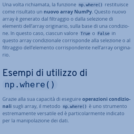
Una volta ri­chia­ma­ta, la funzione
re­sti­tui­sce
np.where()
come risultato un
nuovo array NumPy
. Questo nuovo
array è generato dal fil­trag­gio o dalla selezione di
elementi dell’array ori­gi­na­rio, sulla base di una con­di­zio­
ne. In questo caso, ciascun valore
o
in
True
False
questo array con­di­zio­na­le cor­ri­spon­de alla selezione o al
fil­trag­gio dell’elemento cor­ri­spon­den­te nell’array ori­gi­na­
rio.
Esempi di utilizzo di
np.where()
Grazie alla sua capacità di eseguire
ope­ra­zio­ni con­di­zio­
na­li
sugli array, il metodo
è uno strumento
np.where()
estre­ma­men­te versatile ed è par­ti­co­lar­men­te indicato
per la ma­ni­po­la­zio­ne dei dati.