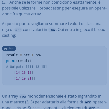
(3,). Anche se le forme non coin­ci­do­no esat­ta­men­te, è
possibile uti­liz­za­re il broa­d­ca­sting per eseguire un’ope­ra­
zio­ne fra questi array.
A questo punto vogliamo sommare i valori di ciascuna
riga di
con i valori in
. Qui entra in gioco il broa­d­
arr
row
ca­sting:
python
result 
=
 arr 
+
print
(
result
)
# Output: [[11 13 15]
[
14
16
18
]
[
17
19
21
]
]
Un array
mo­no­di­men­sio­na­le è stato in­gran­di­to in
row
una matrice (3, 3) per adattarlo alla forma di
ri­pe­ten­
arr
do­ne le righe. Suc­ces­si­va­men­te, gli elementi di
e
arr