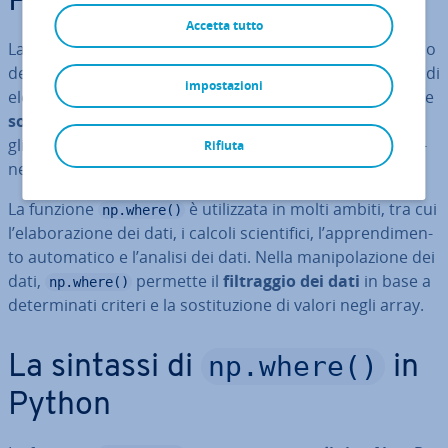
Python?
Accetta tutto
La funzione
in Python è un ef­fi­cien­te metodo
np.where()
della libreria NumPy, utile per la selezione con­di­zio­na­le di
impostazioni
elementi di un array. Iden­ti­fi­ca ed estrae gli elementi che
sod­di­sfa­no una de­ter­mi­na­ta con­di­zio­ne
e re­sti­tui­sce
gli indici o i valori che cor­ri­spon­do­no a questa con­di­zio­
Rifiuta
ne.
La funzione
è uti­liz­za­ta in molti ambiti, tra cui
np.where()
l’ela­bo­ra­zio­ne dei dati, i calcoli scien­ti­fi­ci, l’ap­pren­di­men­
to au­to­ma­ti­co e l’analisi dei dati. Nella ma­ni­po­la­zio­ne dei
dati,
permette il
fil­trag­gio dei dati
in base a
np.where()
de­ter­mi­na­ti criteri e la so­sti­tu­zio­ne di valori negli array.
np.where()
La sintassi di
in
Python