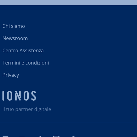
Chi siamo
Newsroom
Centro As­si­sten­za
Termini e con­di­zio­ni
Privacy
Il tuo partner digitale