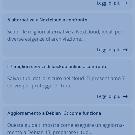
Leggi di più
5 al­ter­na­ti­ve a Nextcloud a confronto
Scopri le migliori al­ter­na­ti­ve a Nextcloud, ideali per
diverse esigenze di ar­chi­via­zio­ne…
Leggi di più
I 7 migliori servizi di backup online a confronto
Salva i tuoi dati al sicuro nel cloud. Ti pre­sen­tia­mo 7
servizi per pro­teg­ge­re i tuoi…
Leggi di più
Ag­gior­na­men­to a Debian 13: come funziona
Questa guida ti mostra come eseguire un ag­gior­na­
men­to a Debian 13, preparare il tuo…