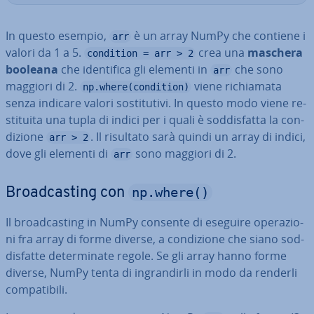
In questo esempio,
è un array NumPy che contiene i
arr
valori da 1 a 5.
crea una
maschera
condition = arr > 2
booleana
che iden­ti­fi­ca gli elementi in
che sono
arr
maggiori di 2.
viene ri­chia­ma­ta
np.where(condition)
senza indicare valori so­sti­tu­ti­vi. In questo modo viene re­
sti­tui­ta una tupla di indici per i quali è sod­di­sfat­ta la con­
di­zio­ne
. Il risultato sarà quindi un array di indici,
arr > 2
dove gli elementi di
sono maggiori di 2.
arr
np.where()
Broa­d­ca­sting con
Il broa­d­ca­sting in NumPy consente di eseguire ope­ra­zio­
ni fra array di forme diverse, a con­di­zio­ne che siano sod­
di­sfat­te de­ter­mi­na­te regole. Se gli array hanno forme
diverse, NumPy tenta di in­gran­dir­li in modo da renderli
com­pa­ti­bi­li.