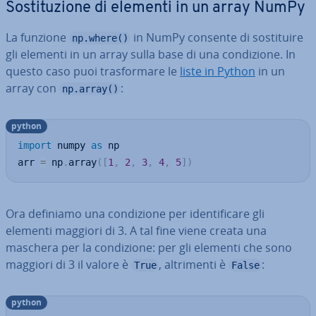
So­sti­tu­zio­ne di elementi in un array NumPy
La funzione
in NumPy consente di so­sti­tui­re
np.where()
gli elementi in un array sulla base di una con­di­zio­ne. In
questo caso puoi tra­sfor­ma­re le
liste in Python
in un
array con
:
np.array()
python
import
 numpy 
as
 np

arr 
=
 np
.
array
(
[
1
,
2
,
3
,
4
,
5
]
)
Ora definiamo una con­di­zio­ne per iden­ti­fi­ca­re gli
elementi maggiori di 3. A tal fine viene creata una
maschera per la con­di­zio­ne: per gli elementi che sono
maggiori di 3 il valore è
, al­tri­men­ti è
:
True
False
python