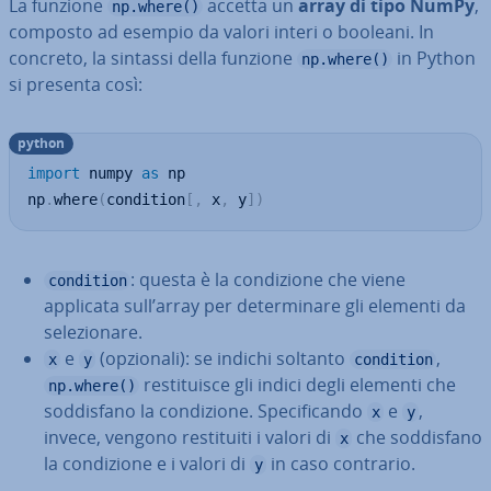
La funzione
accetta un
array di tipo NumPy
,
np.where()
composto ad esempio da valori interi o booleani. In
concreto, la sintassi della funzione
in Python
np.where()
si presenta così:
python
import
 numpy 
as
 np

np
.
where
(
condition
[
,
 x
,
 y
]
)
: questa è la con­di­zio­ne che viene
condition
applicata sull’array per de­ter­mi­na­re gli elementi da
se­le­zio­na­re.
e
(opzionali): se indichi soltanto
,
x
y
condition
re­sti­tui­sce gli indici degli elementi che
np.where()
sod­di­sfa­no la con­di­zio­ne. Spe­ci­fi­can­do
e
,
x
y
invece, vengono re­sti­tui­ti i valori di
che sod­di­sfa­no
x
la con­di­zio­ne e i valori di
in caso contrario.
y