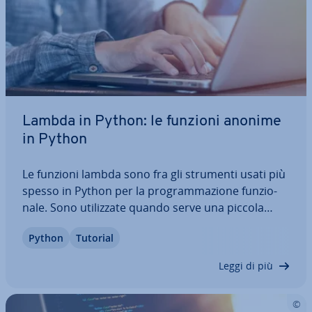
Lambda in Python: le funzioni anonime
in Python
Le funzioni lambda sono fra gli strumenti usati più
spesso in Python per la pro­gram­ma­zio­ne fun­zio­
na­le. Sono uti­liz­za­te quando serve una piccola
funzione da uti­liz­za­re solo in locale. Oggi le com­
Python
Tutorial
pren­sio­ni svolgono molte delle ap­pli­ca­zio­ni delle
funzioni lambda in Python. Tuttavia…
Leggi di più