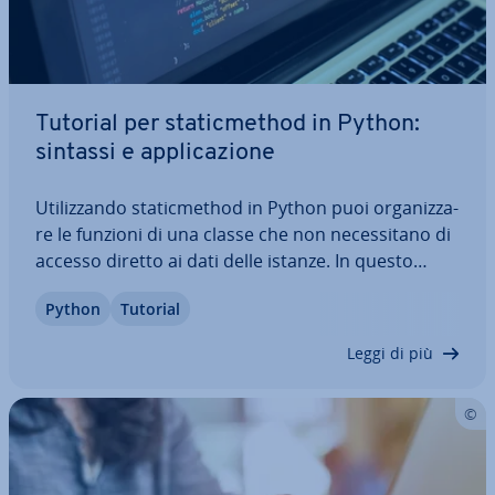
Tutorial per sta­tic­me­thod in Python:
sintassi e ap­pli­ca­zio­ne
Uti­liz­zan­do sta­tic­me­thod in Python puoi or­ga­niz­za­
re le funzioni di una classe che non ne­ces­si­ta­no di
accesso diretto ai dati delle istanze. In questo
modo puoi mi­glio­ra­re l’in­cap­su­la­men­to delle fun­
Python
Tutorial
zio­na­li­tà e ridurre il rischio di effetti col­la­te­ra­li. Nel
nostro tutorial troverai…
Leggi di più