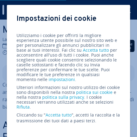
Digital Guide
Impostazioni dei cookie
Vai al contenuto prin­ci­pa­le
Metodo np.where in Python
Utilizziamo i cookie per offrirti la migliore
La redazione di IONOS
esperienza utente possibile sul nostro sito web e
Condividi via Facebook
Condividi via Twitter
Condividi via Li
per personalizzare gli annunci pubblicitari in
02 gen 2025
base ai tuoi interessi. Fai clic su
Accetta tutto
per
4 mins
acconsentire all'uso di tutti i cookie. Puoi anche
scegliere quali cookie consentire selezionando le
caselle sottostanti e facendo clic su Invia
preferenze per confermare le tue scelte. Puoi
Indice
modificare le tue preferenze in qualsiasi
momento nelle
impostazioni
.
Con la funzione
è possibile lavorare con gli
np.where()
Ulteriori informazioni sul nostro utilizzo dei cookie
array NumPy in Python in modo mirato. Grazie alle ope­
sono disponibili nella nostra
politica sui cookie
e
nella nostra
politica sulla privacy
. I cookie
ra­zio­ni vet­to­ria­li, è anche più ef­fi­cien­te rispetto ai metodi
necessari verranno utilizzati anche se selezioni
basati sui cicli.
Rifiuta
.
Cliccando su "
Accetta tutto
", accetti la raccolta e la
trasmissione dei tuoi dati a paesi terzi.
A cosa serve np.where in