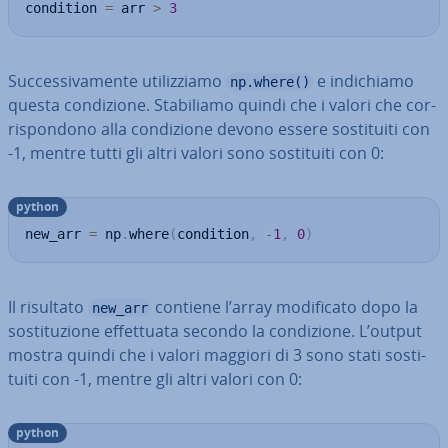
condition 
=
 arr 
>
3
Suc­ces­si­va­men­te uti­liz­zia­mo
e in­di­chia­mo
np.where()
questa con­di­zio­ne. Sta­bi­lia­mo quindi che i valori che cor­
ri­spon­do­no alla con­di­zio­ne devono essere so­sti­tui­ti con
-1, mentre tutti gli altri valori sono so­sti­tui­ti con 0:
python
new_arr 
=
 np
.
where
(
condition
,
-
1
,
0
)
Il risultato
contiene l’array mo­di­fi­ca­to dopo la
new_arr
so­sti­tu­zio­ne ef­fet­tua­ta secondo la con­di­zio­ne. L’output
mostra quindi che i valori maggiori di 3 sono stati so­sti­
tui­ti con -1, mentre gli altri valori con 0:
python