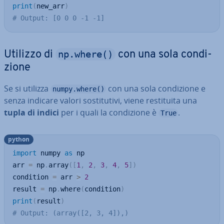
print
(
new_arr
)
# Output: [0 0 0 -1 -1]
np.where()
Utilizzo di
con una sola con­di­
zio­ne
Se si utilizza
con una sola con­di­zio­ne e
numpy.where()
senza indicare valori so­sti­tu­ti­vi, viene re­sti­tui­ta una
tupla di indici
per i quali la con­di­zio­ne è
.
True
python
import
 numpy 
as
 np

arr 
=
 np
.
array
(
[
1
,
2
,
3
,
4
,
5
]
)
condition 
=
 arr 
>
2
result 
=
 np
.
where
(
condition
)
print
(
result
)
# Output: (array([2, 3, 4]),)